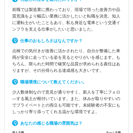
前職では製造業に携わっており、現場で培った改善力や品
質意識をより幅広い業務に活かしたいと転職を決意。知人
に運転士がいたこともあり、私も身近な電車という交通イ
ンフラを支える仕事がしたいと思いました。
仕事のおもしろさはなんですか？
点検での気付きが改善に活かされたり、自分が整備した車
両が安全に走っている姿を見るとやりがいを感じます。も
ちろん、限られた時間で確実な品質が求められる責任はあ
りますが、その分得られる達成感も大きいです。
職場環境について教えてください。
少人数体制なので意見が通りやすく、新人を丁寧にフォロ
―する風土が根付いています。また、休みが取りやすいの
でプライベートとの両立も可能です。未経験者の不安にも
しっかり寄り添ってくれる温かな環境ですよ。
あなたの感じる職場の雰囲気は？
個人主義
チーム主義