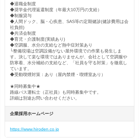
◆退職金制度
◆奨学金代理返還制度（年最大10万円の支給）
◆制服貸与
◆人間ドック、脳・心疾患、SAS等の定期健診(健診費用は会
社負担)
◆共済会制度
◆育児・介護制度(実績あり)
◆空調服、水分の支給など熱中症対策あり
└整備現場は空調設備がない屋外環境での作業も発生しま
す。決して楽な環境ではありませんが、会社として空調服や
防寒着、水分補給の支給など、「社員を守る対策」を徹底し
ています。
◆受動喫煙対策：あり（屋内禁煙・喫煙室あり）
★同時募集中★
路線バス運転士（正社員）も同時募集中です。
詳細は別途お問い合わせください。
企業採用ホームページ
https://www.hiroden.co.jp