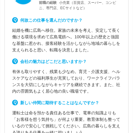
前職の経験
小売業（百貨店、スーパー、コンビ
ニ、専門店、ECサイトなど）
何故この仕事を選んだのですか？
結婚を機に広島へ移住。家族の未来を考え、安定して長く
働ける環境を求めて広島電鉄へ。100年以上の歴史と強固
な基盤に惹かれ、接客経験を活かしながら地域の暮らしを
支えられると思い、転職を決意しました。
会社の魅力はどこだと思いますか？
有休も取りやすく、残業も少なめ。育児・介護支援、ヘル
スケアなどの福利厚生が充実しており、ワークライフバラ
ンスを大切にしながらキャリアを継続できます。また、社
内の雰囲気もよく居心地の良い職場です。
新しい仲間に期待することはなんですか？
運転士は命を預かる責任ある仕事で、電車の知識よりも
「お客様を想う気持ち」が何より重要。教育体制も整って
いるので安心して挑戦してください。広島の暮らしを支え
る誇りある仕事を一緒に担いましょう。