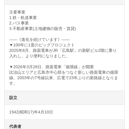
主要事業
1.鉄・軌道事業
2.バス事業
3.不動産事業(土地建物の販売・賃貸)
――《進化を続けています》――
▼100年に1度のビッグプロジェクト
2025年8月、路面電車がJR「広島駅」の新駅ビル2階に乗り
入れし、より便利になりました。
▼2026年3月28日、路面電車「循環線」が開業
比治山エリアと広島市中心部をつなぐ新しい路面電車の循環
線。2003年の7号線以来、広電で23年ぶりの新路線となりま
す。
設立
1942(昭和17)年4月10日
代表者