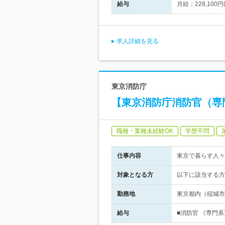
給与
月給：228,1
求人詳細を見る
東京消防庁
【東京消防庁消防官（専門系
職種・業種未経験OK
学歴不問
仕事内容
東京で暮らす人々
対象となる方
以下に該当する方
勤務地
東京都内（稲城市
給与
■消防官 《専門系》