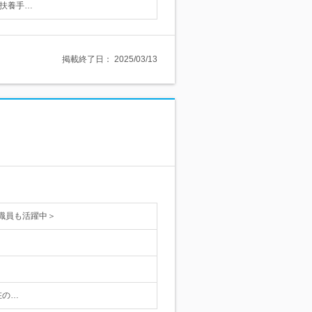
、扶養手…
掲載終了日：
2025/03/13
職員も活躍中＞
在の…