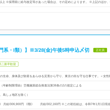
00円以上 ※採用前に給与改定等があった場合は、その定めによります。 ※上記のほか
・I類）】※3/28(金)午後5時申込〆切
正社員
第二新卒歓迎
の生命、身体及び財産をあらゆる災害から守り、東京の街を守る仕事です。＜女性
（年齢制限理由）労働施策総合推進法第38条の2の規定による
、島しょ地区を除く）
 月給/306,900円 《I類》 月給/302,160円 ※この初任給は、令和7年1月1日現