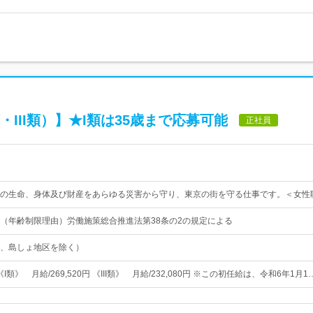
III類）】★I類は35歳まで応募可能
正社員
の生命、身体及び財産をあらゆる災害から守り、東京の街を守る仕事です。＜女性
（年齢制限理由）労働施策総合推進法第38条の2の規定による
、島しょ地区を除く）
) 《I類》 月給/269,520円 《III類》 月給/232,080円 ※この初任給は、令和6年1月1