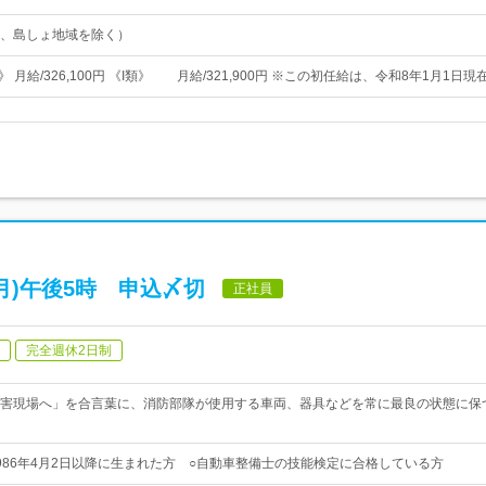
、島しょ地域を除く）
 月給/326,100円 《I類》 月給/321,900円 ※この初任給は、令和8年1月1日現
(月)午後5時 申込〆切
正社員
完全週休2日制
害現場へ」を合言葉に、消防部隊が使用する車両、器具などを常に最良の状態に保
986年4月2日以降に生まれた方 ○自動車整備士の技能検定に合格している方