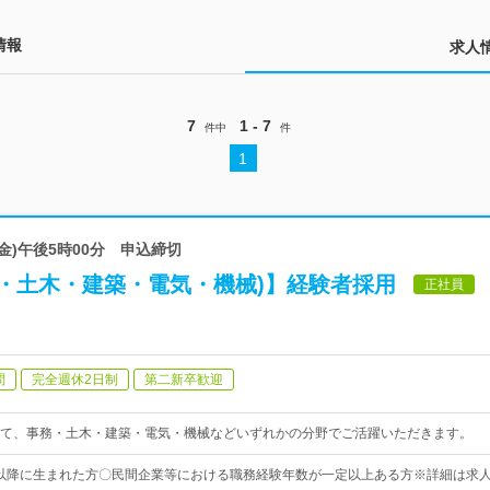
情報
求人
7
1 - 7
件中
件
1
8(金)午後5時00分 申込締切
務・土木・建築・電気・機械)】経験者採用
正社員
問
完全週休2日制
第二新卒歓迎
て、事務・土木・建築・電気・機械などいずれかの分野でご活躍いただきます。
2日以降に生まれた方〇民間企業等における職務経験年数が一定以上ある方※詳細は求