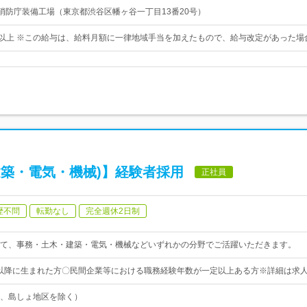
 東京消防庁装備工場（東京都渋谷区幡ヶ谷一丁目13番20号）
00円以上 ※この給与は、給料月額に一律地域手当を加えたもので、給与改定があった
建築・電気・機械)】経験者採用
正社員
歴不問
転勤なし
完全週休2日制
て、事務・土木・建築・電気・機械などいずれかの分野でご活躍いただきます。
2日以降に生まれた方〇民間企業等における職務経験年数が一定以上ある方※詳細は求
、島しょ地区を除く）