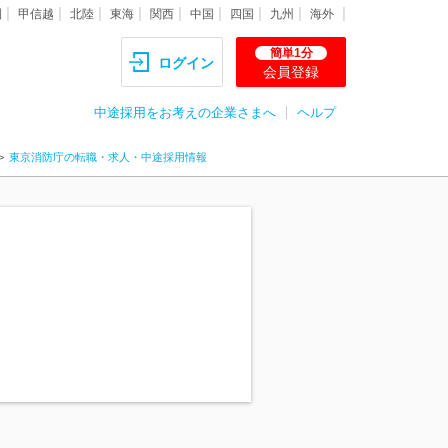
圏
甲信越
北陸
東海
関西
中国
四国
九州
海外
簡単1分
ログイン
会員登録
中途採用をお考えの企業さまへ
ヘルプ
東京消防庁の転職・求人・中途採用情報