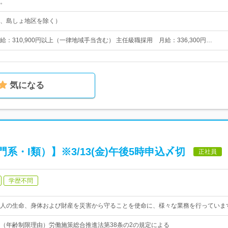
。
、島しょ地区を除く）
：310,900円以上（一律地域手当含む） 主任級職採用 月給：336,300円…
気になる
・I類）】※3/13(金)午後5時申込〆切
正社員
学歴不問
人の生命、身体および財産を災害から守ることを使命に、様々な業務を行っていま
（年齢制限理由）労働施策総合推進法第38条の2の規定による