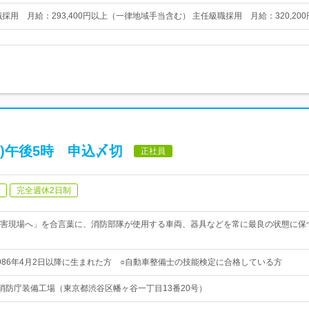
採用 月給：293,400円以上（一律地域手当含む） 主任級職採用 月給：320,20
金)午後5時 申込〆切
正社員
完全週休2日制
害現場へ」を合言葉に、消防部隊が使用する車両、器具などを常に最良の状態に保
986年4月2日以降に生まれた方 ○自動車整備士の技能検定に合格している方
 東京消防庁装備工場（東京都渋谷区幡ヶ谷一丁目13番20号）