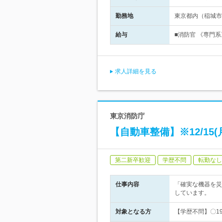
勤務地
東京都内（稲城市
給与
■消防官 《専門系》
求人詳細を見る
東京消防庁
【自動車整備】※12/15
第二新卒歓迎
学歴不問
転勤なし
仕事内容
「確実な機器を災
しています。
対象となる方
【学歴不問】〇1