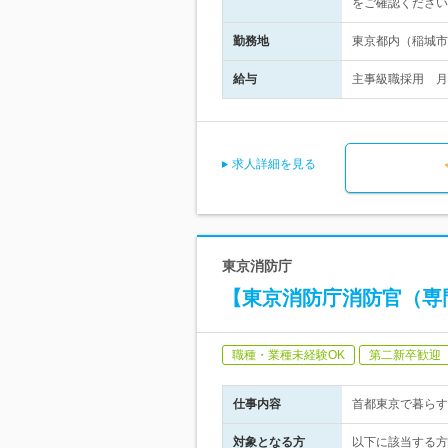
をご確認ください
勤務地
東京都内（稲城市
給与
主事級職採用 月給
求人詳細を見る
東京消防庁
【東京消防庁消防官（専門系
職種・業種未経験OK
第二新卒歓迎
仕事内容
首都東京で暮らす
対象となる方
以下に該当する方