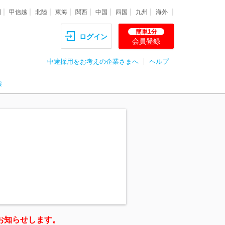
圏
甲信越
北陸
東海
関西
中国
四国
九州
海外
簡単1分
ログイン
会員登録
中途採用をお考えの企業さまへ
ヘルプ
報
お知らせします。