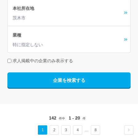
本社所在地
茨木市
業種
特に指定しない
求人掲載中の企業のみ表示する
企業を検索する
142
1 - 20
件中
件
1
2
3
4
…
8