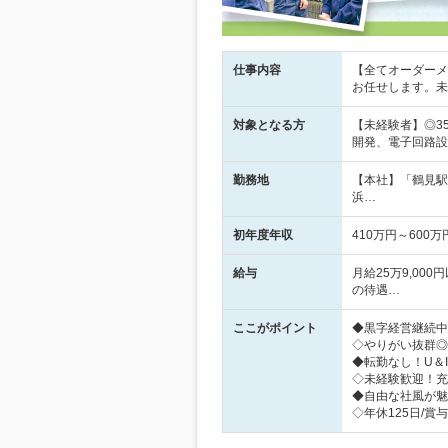
仕事内容
【全てオーダーメ
お任せします。未
対象となる方
【未経験者】◎3
開発、電子回路設
勤務地
【本社】「鶴見駅
浜…
初年度年収
410万円～600万
給与
月給25万9,0
の待遇…
ここがポイント
◆黒字経営継続中
◇やりがい抜群◎
◆転勤なし！U＆
◇未経験歓迎！充
◆自由な社風が魅
◇年休125日/賞