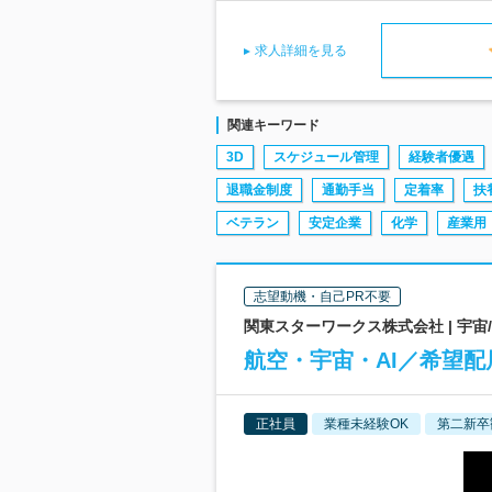
求人詳細を見る
関連キーワード
3D
スケジュール管理
経験者優遇
退職金制度
通勤手当
定着率
扶
ベテラン
安定企業
化学
産業用
志望動機・自己PR不要
関東スターワークス株式会社 | 宇
航空・宇宙・AI／希望配
正社員
業種未経験OK
第二新卒