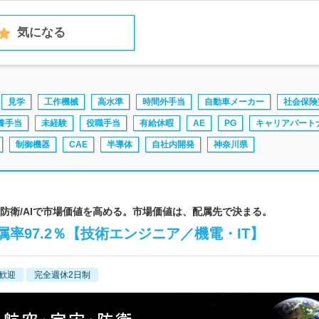
気になる
見学
工作機械
高水準
時間外手当
自動車メーカー
社会保険
養手当
未経験
役職手当
有給休暇
AE
PG
キャリアパート
制御機器
CAE
半導体
自社内開発
神奈川県
宙/防衛/AIで市場価値を高める。市場価値は、配属先で決まる。
属率97.2％【技術エンジニア／機電・IT】
歓迎
完全週休2日制