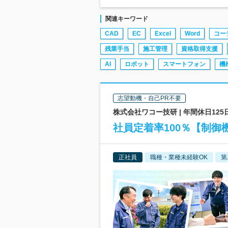
関連キーワード
CAD
EC
Excel
Word
コー
残業手当
施工管理
資格取得支援
AI
ロボット
スマートフォン
機
志望動機・自己PR不要
株式会社ワコー技研 | 年間休日125
社員定着率100％【制御
正社員
職種・業種未経験OK
第