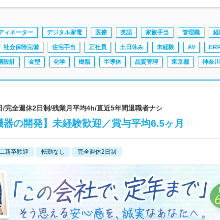
ディネーター
デジタル家電
医療
英語
家族手当
管理職
経
社会保険完備
住宅手当
正社員
土日休み
未経験
AV
ER
構設計
金型
化学
樹脂
半導体
品質管理
東京都
神奈川
日/完全週休2日制/残業月平均4h/直近5年間退職者ナシ
機器の開発】未経験歓迎／賞与平均6.5ヶ月
二新卒歓迎
転勤なし
完全週休2日制