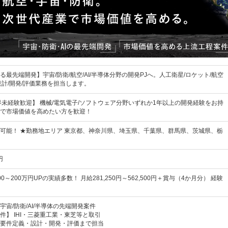
最先端開発】宇宙/防衛/航空/AI/半導体分野の開発PJへ。人工衛星/ロケット/航空
設計/開発/評価業務を担当します。
界未経験歓迎】 機械/電気電子/ソフトウェア分野いずれか1年以上の開発経験をお持
で市場価値を高めたい方を歓迎！
可能！ ★勤務地エリア 東京都、神奈川県、埼玉県、千葉県、群馬県、茨城県、栃
円
～200万円UPの実績多数！ 月給281,250円～562,500円＋賞与（4か月分） 経験
宙/防衛/AI/半導体の先端開発案件
件】 IHI・三菱重工業・東芝等と取引
要件定義・設計・開発・評価まで担当