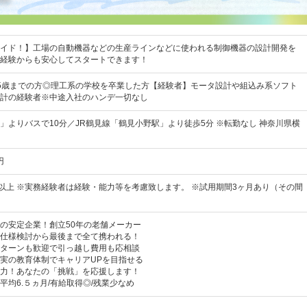
イド！】工場の自動機器などの生産ラインなどに使われる制御機器の設計開発を
経験からも安心してスタートできます！
5歳までの方◎理工系の学校を卒業した方【経験者】モータ設計や組込み系ソフト
計の経験者※中途入社のハンデ一切なし
」よりバスで10分／JR鶴見線「鶴見小野駅」より徒歩5分 ※転勤なし 神奈川県横
円
00円以上 ※実務経験者は経験・能力等を考慮致します。 ※試用期間3ヶ月あり（その間
の安定企業！創立50年の老舗メーカー
仕様検討から最後まで全て携われる！
Iターンも歓迎で引っ越し費用も応相談
実の教育体制でキャリアUPを目指せる
力！あなたの「挑戦」を応援します！
与平均6.５ヵ月/有給取得◎/残業少なめ