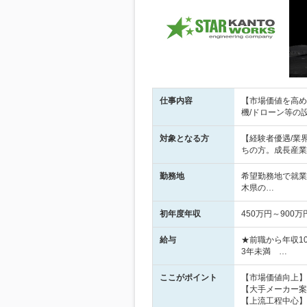
仕事内容
【市場価値を高める
機/ドローン等の
対象となる方
【経験者優遇/業
ちの方。成長産業
勤務地
希望勤務地で就業
木県の…
初年度年収
450万円～900万
給与
★前職から年収100
3年未満 …
ここがポイント
【市場価値向上】宇
【大手メーカー案
【上流工程中心】