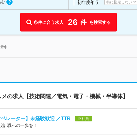
含む
特に指定しない
初年度年収
26
件
条件に合う求人
を検索する
表示中
スメの求人【技術関連／電気・電子・機械・半導体】
オペレーター】未経験歓迎 ／TTR
正社員
、設計職への一歩を！