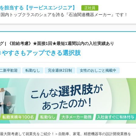
を担当する【サービスエンジニア】
正社員
OK＞国内トップクラスのシェアを誇る『石油関連機器メーカー』です！
 | 《前給考慮》★面接1回★最短1週間以内の入社実績あり
きやすさもアップできる選択肢
二新卒歓迎
転勤なし
完全週休2日制
女性のおしごと掲載中
最大限考慮して就業先をご紹介！＞自動車、家電、精密機器等の設計開発業務を