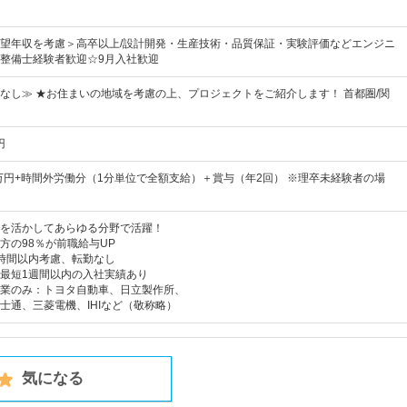
望年収を考慮＞高卒以上/設計開発・生産技術・品質保証・実験評価などエンジニ
整備士経験者歓迎☆9月入社歓迎
なし≫ ★お住まいの地域を考慮の上、プロジェクトをご紹介します！ 首都圏/関
円
5万円+時間外労働分（1分単位で全額支給）＋賞与（年2回） ※理卒未経験者の場
を活かしてあらゆる分野で活躍！
方の98％が前職給与UP
時間以内考慮、転勤なし
最短1週間以内の入社実績あり
業のみ：トヨタ自動車、日立製作所、
士通、三菱電機、IHIなど（敬称略）
気になる