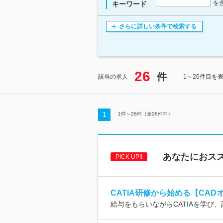
を
キーワード
さらに詳しい条件で検索する
26
件
該当の求人
1～26件目を
1
1
件～
26
件（全
26
件中）
あなたにおス
PICK UP!!
CATIA研修から始める【CAD
給与をもらいながらCATIAを学び