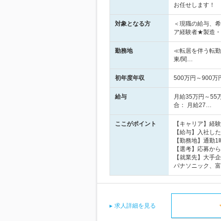
お任せします！
対象となる方
＜現職の給与、希
ア経験者★製造・
勤務地
≪転居を伴う転勤
東/関…
初年度年収
500万円～900万
給与
月給35万円～5
合： 月給27…
ここがポイント
【キャリア】経験
【給与】入社した
【勤務地】通勤1
【選考】応募から
【就業先】大手企
パナソニック、富
求人詳細を見る