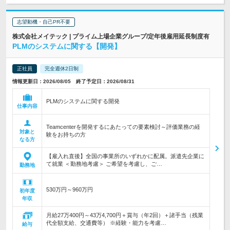
志望動機・自己PR不要
株式会社メイテック | プライム上場企業グループ/定年後雇用延長制度有
PLMのシステムに関する【開発】
正社員
完全週休2日制
情報更新日：2026/08/05 終了予定日：2026/08/31
PLMのシステムに関する開発
仕事内容
Teamcenterを開発するにあたっての要素検討～評価業務の経
対象と
験をお持ちの方
なる方
【雇入れ直後】全国の事業所のいずれかに配属。派遣先企業に
て就業 ＜勤務地考慮＞ ご希望を考慮し、ご…
勤務地
530万円～960万円
初年度
年収
月給27万400円～43万4,700円＋賞与（年2回）＋諸手当（残業
代全額支給、交通費等） ※経験・能力を考慮…
給与