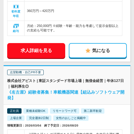
360万円～420万円
初年度
年収
月給：250,000円 ※経験・年齢・能力を考慮して提示金額以上
の支給も可能です。
給与
求人詳細を見る
気になる
志望動機・自己PR不要
株式会社アビスト | 東証スタンダード市場上場｜無借金経営｜年休127日
｜福利厚生◎
《名古屋》経験者募集！車載機器関連【組込みソフトウェア開
発】
正社員
業種未経験OK
リモートワーク可
第二新卒歓迎
上場企業
完全週休2日制
女性のおしごと掲載中
情報更新日：2026/03/04 終了予定日：2026/08/20