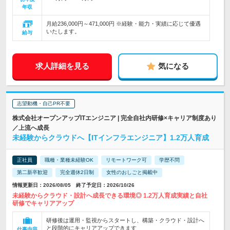
年収
月給236,000円～471,000円 ※経験・能力・実績に応じて優遇
いたします。
給与
求人詳細を見る
気になる
志望動機・自己PR不要
株式会社オープンアップITエンジニア | 完全自社内研修×キャリア制度あり
／上流へ成長
未経験からクラウドへ【ITインフラエンジニア】1.2万人育成
正社員
職種・業種未経験OK
リモートワーク可
学歴不問
第二新卒歓迎
完全週休2日制
女性のおしごと掲載中
情報更新日：2026/08/05 終了予定日：2026/10/26
未経験からクラウド・設計へ成長できる環境◎ 1.2万人育成実績と自社
研修でキャリアアップ
研修後は運用・監視からスタートし、構築・クラウド・設計へ
と段階的にキャリアアップできます
仕事内容