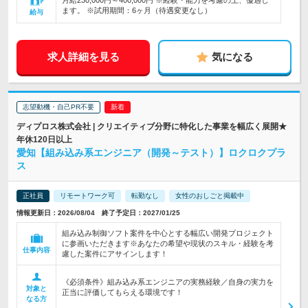
月給230,000円～400,000円 ※経験・能力を考慮の上、優遇し
ます。 ※試用期間：6ヶ月（待遇変更なし）
給与
求人詳細を見る
気になる
志望動機・自己PR不要
ディプロス株式会社 | クリエイティブ分野に特化した事業を幅広く展開★
年休120日以上
愛知【組み込み系エンジニア（開発～テスト）】ロクロクプラ
ス
正社員
リモートワーク可
転勤なし
女性のおしごと掲載中
情報更新日：2026/08/04 終了予定日：2027/01/25
組み込み制御ソフト案件を中心とする幅広い開発プロジェクト
に参画いただきます※あなたの希望や現状のスキル・経験を考
仕事内容
慮した案件にアサインします！
《必須条件》組み込み系エンジニアの実務経験／自身の実力を
対象と
正当に評価してもらえる環境です！
なる方