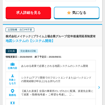
求人詳細を見る
気になる
志望動機・自己PR不要
株式会社メイテック | プライム上場企業グループ/定年後雇用延長制度有
地図システムの【システム開発】
正社員
完全週休2日制
情報更新日：2026/08/05 終了予定日：2026/08/31
あらゆる産業で必要とされる地図システムのシステム開発
仕事内容
システム/アプリ開発でのフロントエンドまたはバックエンド
対象と
の開発経験(3年以上)をお持ちの方
なる方
【雇入れ直後】全国の事業所のいずれかに配属。派遣先企業に
て就業 ＜勤務地考慮＞ ご希望を考慮し、ご…
勤務地