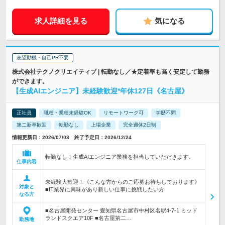
求人詳細を見る
気になる
志望動機・自己PR不要
株式会社テクノクリエイティブ | 転勤なし／★定着率も高く安定して勤務
ができます。
【生成AIエンジニア】未経験歓迎*年休127日《名古屋》
正社員
職種・業種未経験OK
リモートワーク可
学歴不問
第二新卒歓迎
転勤なし
上場企業
完全週休2日制
情報更新日：2026/07/03 終了予定日：2026/12/24
転勤なし！生成AIエンジニア業務を担当していただきます。
仕事内容
未経験大歓迎！《こんな方からのご応募お待ちしております》
対象と
■IT業界に興味があり新しい仕事に挑戦したい方
なる方
■名古屋開発センター 愛知県名古屋市中村区名駅4-7-1 ミッド
ランドスクエア10F ■名古屋第二…
勤務地