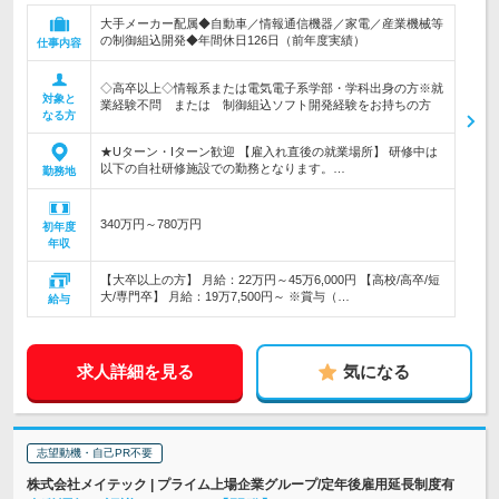
大手メーカー配属◆自動車／情報通信機器／家電／産業機械等
の制御組込開発◆年間休日126日（前年度実績）
仕事内容
◇高卒以上◇情報系または電気電子系学部・学科出身の方※就
対象と
業経験不問 または 制御組込ソフト開発経験をお持ちの方
なる方
★Uターン・Iターン歓迎 【雇入れ直後の就業場所】 研修中は
以下の自社研修施設での勤務となります。…
勤務地
340万円～780万円
初年度
年収
【大卒以上の方】 月給：22万円～45万6,000円 【高校/高卒/短
大/専門卒】 月給：19万7,500円～ ※賞与（…
給与
求人詳細を見る
気になる
志望動機・自己PR不要
株式会社メイテック | プライム上場企業グループ/定年後雇用延長制度有