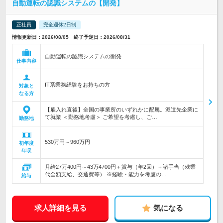
自動運転の認識システムの【開発】
正社員
完全週休2日制
情報更新日：2026/08/05 終了予定日：2026/08/31
自動運転の認識システムの開発
仕事内容
IT系業務経験をお持ちの方
対象と
なる方
【雇入れ直後】全国の事業所のいずれかに配属。派遣先企業に
て就業 ＜勤務地考慮＞ ご希望を考慮し、ご…
勤務地
530万円～960万円
初年度
年収
月給27万400円～43万4700円＋賞与（年2回）＋諸手当（残業
代全額支給、交通費等） ※経験・能力を考慮の…
給与
求人詳細を見る
気になる