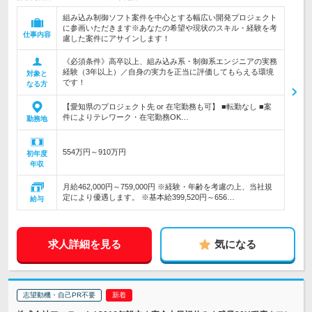
組み込み制御ソフト案件を中心とする幅広い開発プロジェクト
に参画いただきます※あなたの希望や現状のスキル・経験を考
仕事内容
慮した案件にアサインします！
《必須条件》高卒以上、組み込み系・制御系エンジニアの実務
経験（3年以上）／自身の実力を正当に評価してもらえる環境
対象と
です！
なる方
【愛知県のプロジェクト先 or 在宅勤務も可】 ■転勤なし ■案
件によりテレワーク・在宅勤務OK…
勤務地
554万円～910万円
初年度
年収
月給462,000円～759,000円 ※経験・年齢を考慮の上、当社規
定により優遇します。 ※基本給399,520円～656…
給与
求人詳細を見る
気になる
志望動機・自己PR不要