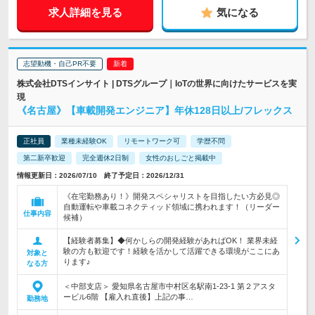
求人詳細を見る
気になる
志望動機・自己PR不要
株式会社DTSインサイト | DTSグループ｜IoTの世界に向けたサービスを実
現
《名古屋》【車載開発エンジニア】年休128日以上/フレックス
正社員
業種未経験OK
リモートワーク可
学歴不問
第二新卒歓迎
完全週休2日制
女性のおしごと掲載中
情報更新日：2026/07/10 終了予定日：2026/12/31
《在宅勤務あり！》開発スペシャリストを目指したい方必見◎
自動運転や車載コネクティッド領域に携われます！（リーダー
仕事内容
候補）
【経験者募集】◆何かしらの開発経験があればOK！ 業界未経
験の方も歓迎です！経験を活かして活躍できる環境がここにあ
対象と
ります♪
なる方
＜中部支店＞ 愛知県名古屋市中村区名駅南1-23-1 第２アスタ
ービル6階 【雇入れ直後】上記の事…
勤務地