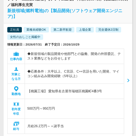
／福利厚生充実
新規領域(燃料電池)の【製品開発(ソフトウェア開発エンジニ
ア)】
正社員
業種未経験OK
第二新卒歓迎
上場企業
完全週休2日制
女性のおしごと掲載中
情報更新日：2026/07/31 終了予定日：2026/10/29
◆新規領域の製品開発や他部門との協働、開発の外部委託、テ
スト業務などをお任せします
仕事内容
◆応募条件：大卒以上、C言語、C++言語を用いた開発、マイ
対象と
コン組み込み開発経験（5年以上）
なる方
【桃園工場】 愛知県名古屋市瑞穂区桃園町4番3号
勤務地
500万円～950万円
初年度
年収
月給26.2万円～＋諸手当
給与