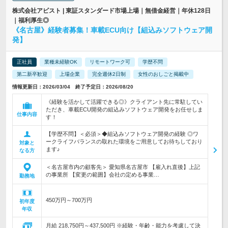
株式会社アビスト | 東証スタンダード市場上場｜無借金経営｜年休128日
｜福利厚生◎
《名古屋》経験者募集！車載ECU向け【組込みソフトウェア開
発】
正社員
業種未経験OK
リモートワーク可
学歴不問
第二新卒歓迎
上場企業
完全週休2日制
女性のおしごと掲載中
情報更新日：2026/03/04 終了予定日：2026/08/20
《経験を活かして活躍できる◎》クライアント先に常駐してい
ただき、車載ECU開発の組込みソフトウェア開発をお任せしま
仕事内容
す！
【学歴不問】＜必須＞◆組込みソフトウェア開発の経験 ◎ワ
ークライフバランスの取れた環境をご用意してお待ちしており
対象と
ます♪
なる方
＜名古屋市内の顧客先＞ 愛知県名古屋市 【雇入れ直後】上記
の事業所 【変更の範囲】会社の定める事業…
勤務地
450万円～700万円
初年度
年収
月給 218,750円～437,500円 ※経験・年齢・能力を考慮して決