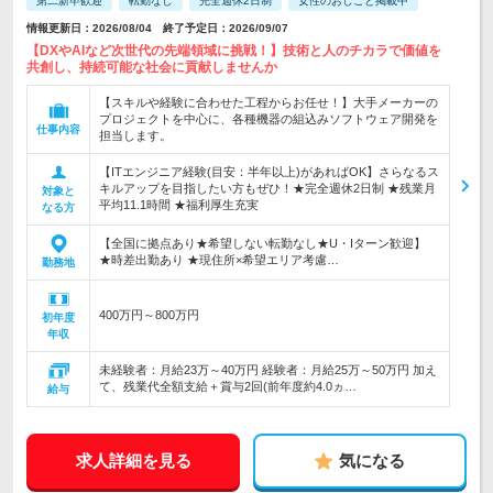
第二新卒歓迎
転勤なし
完全週休2日制
女性のおしごと掲載中
情報更新日：2026/08/04 終了予定日：2026/09/07
【DXやAIなど次世代の先端領域に挑戦！】技術と人のチカラで価値を
共創し、持続可能な社会に貢献しませんか
【スキルや経験に合わせた工程からお任せ！】大手メーカーの
プロジェクトを中心に、各種機器の組込みソフトウェア開発を
仕事内容
担当します。
【ITエンジニア経験(目安：半年以上)があればOK】さらなるス
キルアップを目指したい方もぜひ！★完全週休2日制 ★残業月
対象と
平均11.1時間 ★福利厚生充実
なる方
【全国に拠点あり★希望しない転勤なし★U・Iターン歓迎】
★時差出勤あり ★現住所×希望エリア考慮…
勤務地
400万円～800万円
初年度
年収
未経験者：月給23万～40万円 経験者：月給25万～50万円 加え
て、残業代全額支給＋賞与2回(前年度約4.0ヵ…
給与
求人詳細を見る
気になる