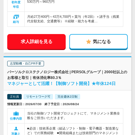
530万円～960万円
初年度
年収
月給27万400円～43万4,700円＋賞与（年2回）＋諸手当（残業
代全額支給、交通費等） ※経験・能力を考慮…
給与
求人詳細を見る
気になる
志望動機・自己PR不要
パーソルクロステクノロジー株式会社 | PERSOLグループ｜2000社以上の
お客様と取引｜有休消化率80.3％
マネジャーとして活躍！【制御ソフト開発】★年休124日
正社員
リモートワーク可
完全週休2日制
情報更新日：2026/07/30 終了予定日：2026/08/24
当社の制御ソフト開発プロジェクトにて、マネジメント業務全
般をご担当いただきます。
仕事内容
■必須：技術系企業（組込ソフト・制御・電子機器・製造業な
ど）での実務経験 ■開発組織または技術部門のマネジメント
対象と