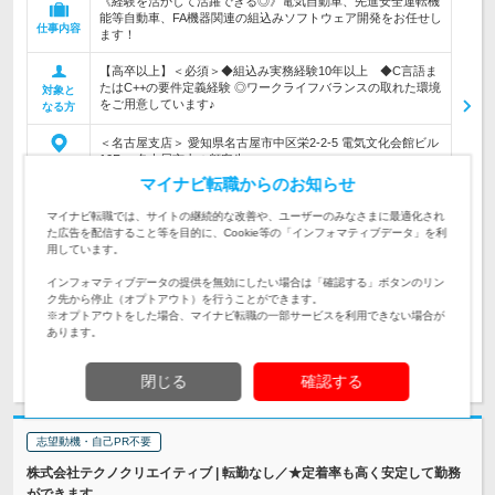
《経験を活かして活躍できる◎》電気自動車、先進安全運転機
能等自動車、FA機器関連の組込みソフトウェア開発をお任せし
仕事内容
ます！
【高卒以上】＜必須＞◆組込み実務経験10年以上 ◆C言語ま
たはC++の要件定義経験 ◎ワークライフバランスの取れた環境
対象と
をご用意しています♪
なる方
＜名古屋支店＞ 愛知県名古屋市中区栄2-2-5 電気文化会館ビル
10F ＜名古屋市内の顧客先＞…
勤務地
マイナビ転職からのお知らせ
600万円～700万円
マイナビ転職では、サイトの継続的な改善や、ユーザーのみなさまに最適化され
初年度
た広告を配信すること等を目的に、Cookie等の「インフォマティブデータ」を利
年収
用しています。
月給 370,000円～450,000円 ※経験・年齢・能力を考慮して決
インフォマティブデータの提供を無効にしたい場合は「確認する」ボタンのリン
定いたします ※試用期間3カ月（待遇変更なし）
給与
ク先から停止（オプトアウト）を行うことができます。
※オプトアウトをした場合、マイナビ転職の一部サービスを利用できない場合が
あります。
求人詳細を見る
気になる
閉じる
確認する
志望動機・自己PR不要
株式会社テクノクリエイティブ | 転勤なし／★定着率も高く安定して勤務
ができます。