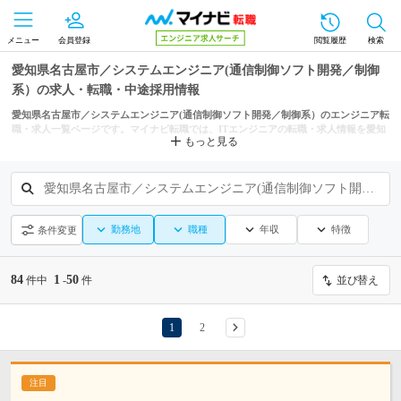
メニュー
会員登録
閲覧履歴
検索
愛知県名古屋市／システムエンジニア(通信制御ソフト開発／制御
系）の求人・転職・中途採用情報
愛知県名古屋市／システムエンジニア(通信制御ソフト開発／制御系）のエンジニア転
職・求人一覧ページです。マイナビ転職では、ITエンジニアの転職・求人情報を愛知
もっと見る
県の市区町村からも探せます。
愛知県名古屋市／システムエンジニア(通信制御ソフト開発／制御系）
勤務地
職種
年収
特徴
条件変更
84
1
50
件中
-
件
並び替え
1
2