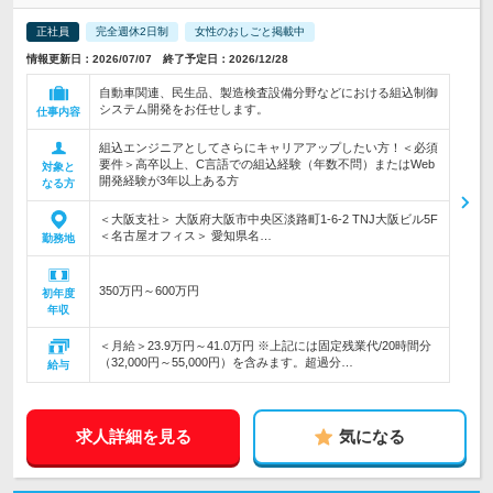
正社員
完全週休2日制
女性のおしごと掲載中
情報更新日：2026/07/07 終了予定日：2026/12/28
自動車関連、民生品、製造検査設備分野などにおける組込制御
システム開発をお任せします。
仕事内容
組込エンジニアとしてさらにキャリアアップしたい方！＜必須
要件＞高卒以上、C言語での組込経験（年数不問）またはWeb
対象と
開発経験が3年以上ある方
なる方
＜大阪支社＞ 大阪府大阪市中央区淡路町1-6-2 TNJ大阪ビル5F
＜名古屋オフィス＞ 愛知県名…
勤務地
350万円～600万円
初年度
年収
＜月給＞23.9万円～41.0万円 ※上記には固定残業代/20時間分
（32,000円～55,000円）を含みます。超過分…
給与
求人詳細を見る
気になる