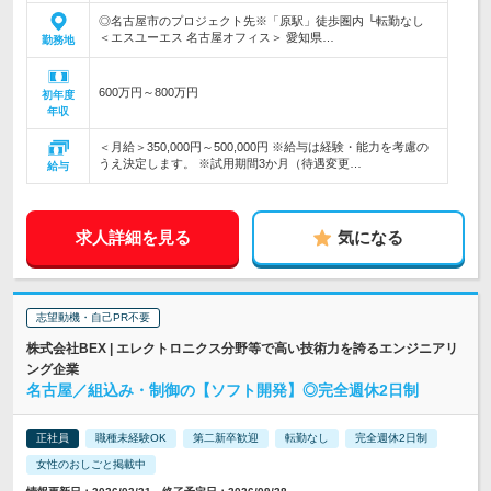
◎名古屋市のプロジェクト先※「原駅」徒歩圏内 └転勤なし
＜エスユーエス 名古屋オフィス＞ 愛知県…
勤務地
600万円～800万円
初年度
年収
＜月給＞350,000円～500,000円 ※給与は経験・能力を考慮の
うえ決定します。 ※試用期間3か月（待遇変更…
給与
求人詳細を見る
気になる
志望動機・自己PR不要
株式会社BEX | エレクトロニクス分野等で高い技術力を誇るエンジニアリ
ング企業
名古屋／組込み・制御の【ソフト開発】◎完全週休2日制
正社員
職種未経験OK
第二新卒歓迎
転勤なし
完全週休2日制
女性のおしごと掲載中