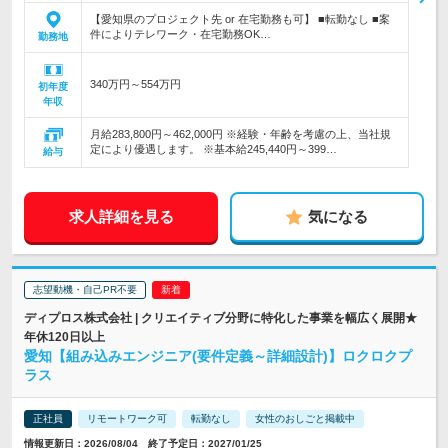
【愛知県のプロジェクト先 or 在宅勤務も可】 ■転勤なし ■案
件によりテレワーク・在宅勤務OK…
勤務地
340万円～554万円
初年度
年収
月給283,800円～462,000円 ※経験・年齢を考慮の上、当社規
定により優遇します。 ※基本給245,440円～399…
給与
求人詳細を見る
気になる
志望動機・自己PR不要
ディプロス株式会社 | クリエイティブ分野に特化した事業を幅広く展開★
年休120日以上
愛知【組み込みエンジニア(要件定義～詳細設計)】ロクロクプ
ラス
正社員
リモートワーク可
転勤なし
女性のおしごと掲載中
情報更新日：2026/08/04 終了予定日：2027/01/25