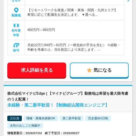
なる方
【リモートワークを推進／関東・東海・関西・九州エリア】
希望に応じて配属先を決定します。 ▼選べる…
勤務地
450万円～850万円
初年度
年収
月給22万7,000円～50万円（一律支給の手当を含む） ※経験・
年齢を考慮の上、当社規定により決定します。…
給与
求人詳細を見る
気になる
株式会社マイナビEdge | 【マイナビグループ】勤務地は希望を最大限考慮
のうえ配属！
未経験・第二新卒歓迎！【制御組込開発エンジニア】
正社員
職種・業種未経験OK
第二新卒歓迎
完全週休2日制
女性のおしごと掲載中
情報更新日：2026/07/24 終了予定日：2026/08/27