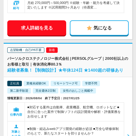
月給 270,000円～500,000円 ※経験・年齢・能力を考慮して決
定いたします ※試用期間3ヶ月あり（待遇変…
給与
求人詳細を見る
気になる
志望動機・自己PR不要
パーソルクロステクノロジー株式会社 | PERSOLグループ｜2000社以上の
お客様と取引｜有休消化率80.3％
経験者募集！【制御設計】★年休124日 ★1400超の研修あり
正社員
業種未経験OK
リモートワーク可
学歴不問
第二新卒歓迎
完全週休2日制
女性のおしごと掲載中
情報更新日：2026/08/04 終了予定日：2027/01/25
■対応する案件は自動車、産業機器、航空機、ロボットなど ■
自分に合った案件で制御ソフトの設計開発や解析・評価業務を
仕事内容
お任せします
■制御・組込みwebアプリ開発の経験が必須 ■万全な研修体制
対象と
のもとで、新たなスタートを切りませんか？