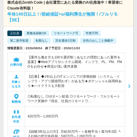
株式会社Zenith Code | 会社運営にあたる業務のAI化推進中！希望者に
Claude有料版！
年休140日以上！/前給保証+α/福利厚生が無限！/フルリモ
【SE】
正社員
業種未経験OK
リモートワーク可
学歴不問
第二新卒歓迎
転勤なし
完全週休2日制
女性のおしごと掲載中
情報更新日：2026/08/04 終了予定日：2026/11/02
【案件も働き方も100％選択制｜あなたの理想にあった案件を
提案】◆Webアプリやシステム開発、インフラ、PL、PM、PM
仕事内容
Oをお任せ★商流が浅い案件多数
【応募】◆1年以上のITエンジニアの実務経験（システム・イ
ンフラ・アプリ開発問わず）がある方★ポテンシャル採用枠あ
対象と
り★ハイクラスも大歓迎
なる方
◎転勤なし ◎UIターン歓迎 ◎リモートワーク・フルリモート
ワーク実施中 └現在、社員のリモートワ…
勤務地
420万円～1,000万円
初年度
年収
【経験3年以上の方】 月給35万円～＋各種手当＋賞与年2回 ┗
入社時の想定年収例：500万円～1,000万円 ※…
給与