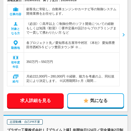
情報更新日：2026/03/31 終了予定日：2026/09/28
顧客先に常駐し、自動車エンジンやカーナビ等の制御システム
開発業務をお任せします。
仕事内容
《必須》◇高卒以上 ◇制御分野のソフト開発についての経験
もしくは知識《歓迎》◇要件定義や設計からプログラミングま
対象と
で一貫して携わりたい方 など
なる方
各プロジェクト先／愛知県名古屋市中村区 《本社》 愛知県豊
田市西町5-5 ビッツ豊田タウン3F ※…
勤務地
350万円～550万円
初年度
年収
月給222,000円～280,000円 ※経験、能力を考慮の上、同社規
定により決定します。 ※試用期間3ヶ月（期間…
給与
求人詳細を見る
気になる
志望動機・自己PR不要
ブラザー工業株式会社 | 【プライム上場】年間休日124日／完全週休2日制