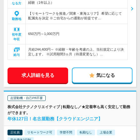
経験（1年以上）
なる方
【リモートワークを推進／関東・東海エリア】 希望に応じて
配属先を決定 ※ご自宅からの通勤が前提です…
勤務地
650万円～1,000万円
初年度
年収
月給244,400円～ ※経験・年齢を考慮の上、当社規定により決
定します。 ※試用期間3ヵ月（待遇変更なし）…
給与
求人詳細を見る
気になる
志望動機・自己PR不要
株式会社テクノクリエイティブ | 転勤なし／★定着率も高く安定して勤務
ができます。
年休127日！名古屋勤務【クラウドエンジニア】
正社員
リモートワーク可
学歴不問
転勤なし
上場企業
完全週休2日制