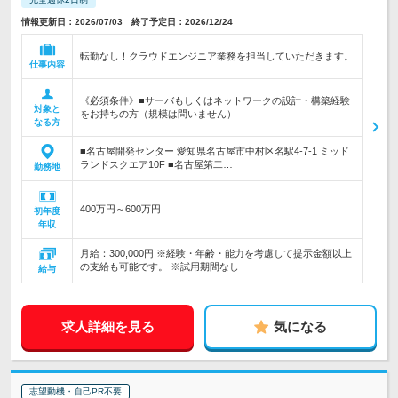
情報更新日：2026/07/03 終了予定日：2026/12/24
転勤なし！クラウドエンジニア業務を担当していただきます。
仕事内容
《必須条件》■サーバもしくはネットワークの設計・構築経験
対象と
をお持ちの方（規模は問いません）
なる方
■名古屋開発センター 愛知県名古屋市中村区名駅4-7-1 ミッド
ランドスクエア10F ■名古屋第二…
勤務地
400万円～600万円
初年度
年収
月給：300,000円 ※経験・年齢・能力を考慮して提示金額以上
の支給も可能です。 ※試用期間なし
給与
求人詳細を見る
気になる
志望動機・自己PR不要