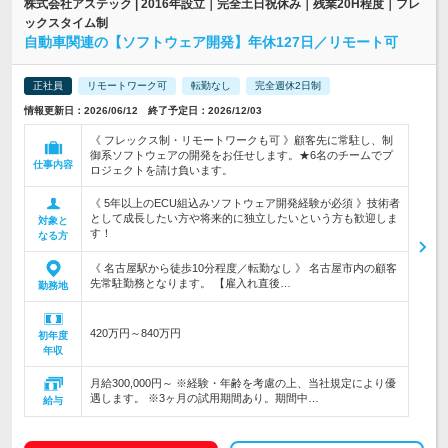
株式会社アステック | 2016年設立｜完全土日祝休み｜残業20H程度｜フレ
ックスタイム制
自動車関連の【ソフトウェア開発】年休127日／リモート可
正社員
リモートワーク可
転勤なし
完全週休2日制
情報更新日：2026/06/12 終了予定日：2026/12/03
《 フレックス制・リモートワークも可 》顧客先に常駐し、制
御系ソフトウェアの開発をお任せします。★6名のチームでプ
仕事内容
ロジェクトを請け負います。
《 5年以上のECU組込みソフトウェア開発経験が必須 》技術者
として成長したい方や将来的に独立したいという方も歓迎しま
対象と
す！
なる方
《 名古屋駅から徒歩10分程度／転勤なし 》 名古屋市内の顧客
先常駐勤務となります。 【雇入れ直後…
勤務地
420万円～840万円
初年度
年収
月給300,000円～ ※経験・年齢を考慮の上、当社規定により優
遇します。 ※3ヶ月の試用期間あり。期間中…
給与