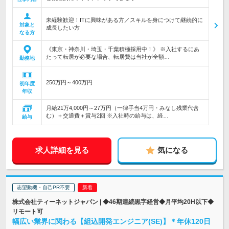
未経験歓迎！ITに興味がある方／スキルを身につけて継続的に
対象と
成長したい方
なる方
《東京・神奈川・埼玉・千葉積極採用中！》 ※入社するにあ
たって転居が必要な場合、転居費は当社が全額…
勤務地
250万円～400万円
初年度
年収
月給21万4,000円～27万円（一律手当4万円・みなし残業代含
む）＋交通費＋賞与2回 ※入社時の給与は、経…
給与
求人詳細を見る
気になる
志望動機・自己PR不要
株式会社ティーネットジャパン | ◆46期連続黒字経営◆月平均20H以下◆
リモート可
幅広い業界に関わる【組込開発エンジニア(SE)】＊年休120日