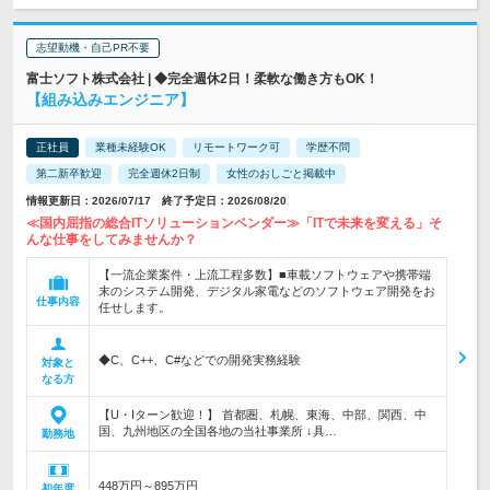
志望動機・自己PR不要
富士ソフト株式会社 | ◆完全週休2日！柔軟な働き方もOK！
【組み込みエンジニア】
正社員
業種未経験OK
リモートワーク可
学歴不問
第二新卒歓迎
完全週休2日制
女性のおしごと掲載中
情報更新日：2026/07/17 終了予定日：2026/08/20
≪国内屈指の総合ITソリューションベンダー≫「ITで未来を変える」そ
んな仕事をしてみませんか？
【一流企業案件・上流工程多数】■車載ソフトウェアや携帯端
末のシステム開発、デジタル家電などのソフトウェア開発をお
仕事内容
任せします。
◆C、C++、C#などでの開発実務経験
対象と
なる方
【U・Iターン歓迎！】 首都圏、札幌、東海、中部、関西、中
国、九州地区の全国各地の当社事業所 ↓具…
勤務地
448万円～895万円
初年度