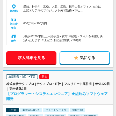
愛知、神奈川、浜松、大阪、広島、福岡の各オフィス または
上記エリア内のプロジェクト先で勤務 ■本社…
勤務地
600万円～900万円
初年度
年収
月給492,790円以上＋諸手当＋賞与 ※経験・スキルを考慮し決
定いたします ※上記には固定残業代（20時間…
給与
求人詳細を見る
気になる
志望動機・自己PR不要
株式会社テクノプロ | テクノプロ・IT社｜フルリモート案件有｜年休122日
｜完全週休2日
【プログラマー・システムエンジニア】★組込みソフトウェア
開発
正社員
業種未経験OK
リモートワーク可
学歴不問