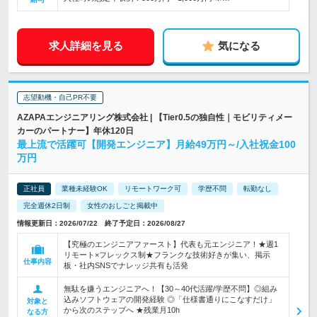
求人詳細を見る
気になる
志望動機・自己PR不要
AZAPAエンジニアリング株式会社 | 【Tier0.5の独自性｜モビリティメー
カーのパートナー】年休120日
最上流で活躍可【開発エンジニア】月給49万円～/入社祝金100
万円
正社員
業種未経験OK
リモートワーク可
学歴不問
転勤なし
完全週休2日制
女性のおしごと掲載中
情報更新日：2026/07/22 終了予定日：2026/08/27
【究極のエンジニアファースト】代表も元エンジニア！★週1
リモート×フレックス制★フランクな技術好きが集い、掲示
仕事内容
板・社内SNSでナレッジ共有も活発
無駄を嫌うエンジニアへ！【30～40代活躍/学歴不問】◎組み
込みソフトウェアの開発経験 ◎「仕様書通りにこなすだけ」
対象と
から次のステップへ ★残業月10h
なる方