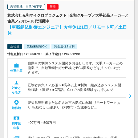
志望動機・自己PR不要
株式会社光和マイクロプロジェクト | 光和グループ／大手部品メーカーと
協業／20代～30代活躍中
【車載組込制御エンジニア】★年休121日／リモート可／土日
休
正社員
業種未経験OK
完全週休2日制
情報更新日：2026/07/10 終了予定日：2026/12/31
自動車の制御システム開発をお任せします。大手メーカーとの
協業で、自動運転技術やEV向けECU開発などを担っていただ
仕事内容
きます。
経験者募集！＜必須＞■高卒以上 ■制御・組み込みシステム開
対象と
発経験 ＜歓迎＞■C言語、C++での開発経験をお持ちの方
なる方
愛知県豊明市または名古屋市の拠点に配属 リモートワークあ
り 転勤なし 出張あり（刈谷市・安城市など…
勤務地
400万円～500万円
初年度
年収