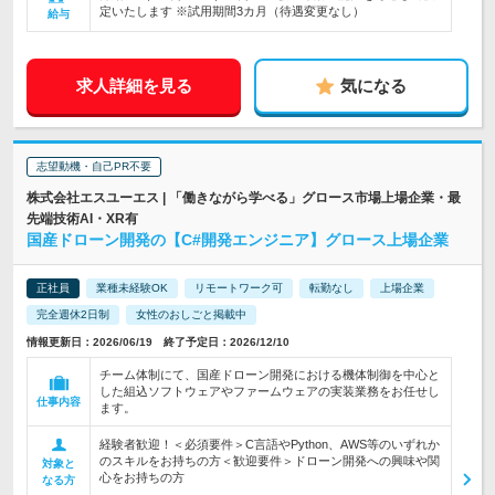
定いたします ※試用期間3カ月（待遇変更なし）
給与
求人詳細を見る
気になる
志望動機・自己PR不要
株式会社エスユーエス | 「働きながら学べる」グロース市場上場企業・最
先端技術AI・XR有
国産ドローン開発の【C#開発エンジニア】グロース上場企業
正社員
業種未経験OK
リモートワーク可
転勤なし
上場企業
完全週休2日制
女性のおしごと掲載中
情報更新日：2026/06/19 終了予定日：2026/12/10
チーム体制にて、国産ドローン開発における機体制御を中心と
した組込ソフトウェアやファームウェアの実装業務をお任せし
仕事内容
ます。
経験者歓迎！＜必須要件＞C言語やPython、AWS等のいずれか
のスキルをお持ちの方＜歓迎要件＞ドローン開発への興味や関
対象と
心をお持ちの方
なる方