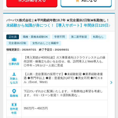
パーパス株式会社 | ★平均勤続年数18.7年 ★完全週休2日制★転勤無し！
未経験から知識が身につく！【導入サポート】年間休日120日♪
正社員
職種・業種未経験OK
学歴不問
第二新卒歓迎
転勤なし
完全週休2日制
女性のおしごと掲載中
情報更新日：2026/07/21 終了予定日：2026/08/31
【導入実績が4000社超】ガス事業者向けクラウドシステムの操
作説明・稼働立ち合いをお任せ。他、訪問導入とWeb導入も。
仕事内容
◎半年～1年かけ一人前に育成
【人柄・意欲重視の採用です】◆未経験歓迎 ◆業界経験者優
遇 ◆専門卒以上 ◆要：普通免許(AT可) ◆男女不問 ◆PCスキ
対象と
ル（Excel、Word）
なる方
下記のいずれかに配属いたします。 ※勤務地は希望を考慮し
ます。 ※U・Iターン歓迎！ ※原則転勤な…
勤務地
350万円～450万円
初年度
年収