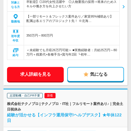
卒歓迎】◎20代女性活躍中 ◎人物重視の採用⇒将来のためス
対象と
キルや働き方を向上させたい方
なる方
【一部リモート＆フレックス案件あり／家賃95%補助あり】
配属は各エリアのプロジェクト先！ ※北海…
勤務地
350万円～800万円
初年度
年収
＜未経験でも月収26万円可能＞ ■実務経験者：月給25万円～80
万円＋残業代+各種手当+賞与年2回 ┗初年…
給与
求人詳細を見る
気になる
志望動機・自己PR不要
株式会社テクノプロ | テクノプロ・IT社｜フルリモート案件あり♪｜完全土
日祝休み
経験が活かせる【インフラ運用保守/ヘルプデスク】★年休122
日