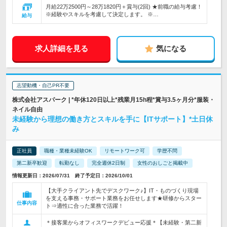
月給22万2500円～28万1820円＋賞与(2回) ★前職の給与考慮！
※経験やスキルを考慮して決定します。 ※…
給与
求人詳細を見る
気になる
志望動機・自己PR不要
株式会社アスパーク | *年休120日以上*残業月15h程*賞与3.5ヶ月分*服装・
ネイル自由
未経験から理想の働き方とスキルを手に【ITサポート】*土日休
み
正社員
職種・業種未経験OK
リモートワーク可
学歴不問
第二新卒歓迎
転勤なし
完全週休2日制
女性のおしごと掲載中
情報更新日：2026/07/31 終了予定日：2026/10/01
【大手クライアント先でデスクワーク♪】IT・ものづくり現場
を支える事務・サポート業務をお任せします★研修からスター
仕事内容
ト⇒適性に合った業務で活躍！
＊接客業からオフィスワークデビュー応援＊【未経験・第二新