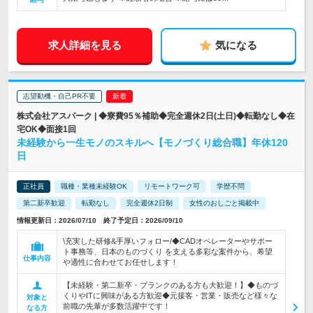
求人詳細を見る
気になる
志望動機・自己PR不要
株式会社アスパーク | ◆寮費95％補助◆完全週休2日(土日)◆転勤なし◆在
宅OK◆面接1回
未経験から一生モノのスキルへ【モノづくり総合職】年休120
日
正社員
職種・業種未経験OK
リモートワーク可
学歴不問
第二新卒歓迎
転勤なし
完全週休2日制
女性のおしごと掲載中
情報更新日：2026/07/10 終了予定日：2026/09/10
\充実した研修&手厚いフォロー/◆CADオペレーターやサポー
ト事務等、日本のものづくり を支える多彩な案件から、希望
仕事内容
や適性に合わせてお任せします！
【未経験・第二新卒・ブランクのある方も大歓迎！】◆ものづ
くりやITに興味がある方歓迎◆元接客・営業・販売など様々な
対象と
前職の先輩が多数活躍中です！
なる方