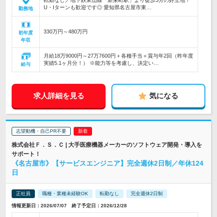
転勤なし／地下鉄東山線「新栄町駅」より徒歩3分の好立地！
U・Iターンも歓迎です◎ 愛知県名古屋市東…
勤務地
330万円～480万円
初年度
年収
月給18万9000円～27万7600円＋各種手当＋賞与年2回（昨年度
実績5.1ヶ月分！） ※能力等を考慮し、決定い…
給与
求人詳細を見る
気になる
志望動機・自己PR不要
株式会社Ｆ．Ｓ．Ｃ | 大手医療機器メーカーのソフトウェア開発・導入を
サポート！
《名古屋市》【サービスエンジニア】完全週休2日制／年休124
日
正社員
職種・業種未経験OK
転勤なし
完全週休2日制
情報更新日：2026/07/07 終了予定日：2026/12/28