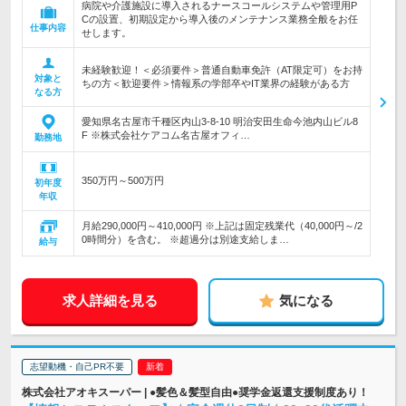
病院や介護施設に導入されるナースコールシステムや管理用P
Cの設置、初期設定から導入後のメンテナンス業務全般をお任
仕事内容
せします。
未経験歓迎！＜必須要件＞普通自動車免許（AT限定可）をお持
対象と
ちの方＜歓迎要件＞情報系の学部卒やIT業界の経験がある方
なる方
愛知県名古屋市千種区内山3-8-10 明治安田生命今池内山ビル8
F ※株式会社ケアコム名古屋オフィ…
勤務地
350万円～500万円
初年度
年収
月給290,000円～410,000円 ※上記は固定残業代（40,000円～/2
0時間分）を含む。 ※超過分は別途支給しま…
給与
求人詳細を見る
気になる
志望動機・自己PR不要
株式会社アオキスーパー | ●髪色＆髪型自由●奨学金返還支援制度あり！