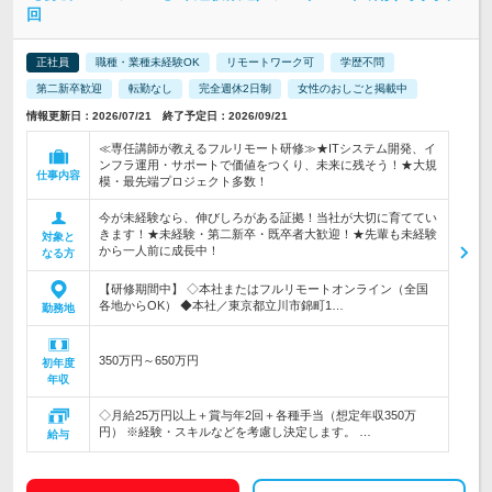
回
正社員
職種・業種未経験OK
リモートワーク可
学歴不問
第二新卒歓迎
転勤なし
完全週休2日制
女性のおしごと掲載中
情報更新日：2026/07/21 終了予定日：2026/09/21
≪専任講師が教えるフルリモート研修≫★ITシステム開発、イ
ンフラ運用・サポートで価値をつくり、未来に残そう！★大規
仕事内容
模・最先端プロジェクト多数！
今が未経験なら、伸びしろがある証拠！当社が大切に育ててい
きます！★未経験・第二新卒・既卒者大歓迎！★先輩も未経験
対象と
から一人前に成長中！
なる方
【研修期間中】 ◇本社またはフルリモートオンライン（全国
各地からOK） ◆本社／東京都立川市錦町1…
勤務地
350万円～650万円
初年度
年収
◇月給25万円以上＋賞与年2回＋各種手当（想定年収350万
円） ※経験・スキルなどを考慮し決定します。 …
給与