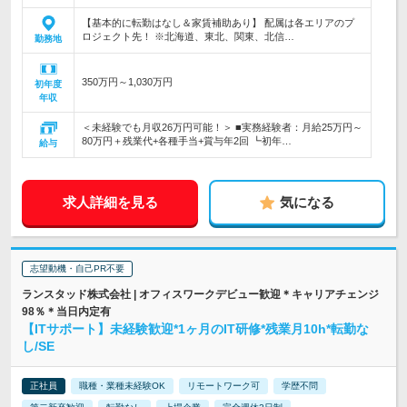
【基本的に転勤はなし＆家賃補助あり】 配属は各エリアのプ
ロジェクト先！ ※北海道、東北、関東、北信…
勤務地
350万円～1,030万円
初年度
年収
＜未経験でも月収26万円可能！＞ ■実務経験者：月給25万円～
80万円＋残業代+各種手当+賞与年2回 ┗初年…
給与
求人詳細を見る
気になる
志望動機・自己PR不要
ランスタッド株式会社 | オフィスワークデビュー歓迎＊キャリアチェンジ
98％＊当日内定有
【ITサポート】未経験歓迎*1ヶ月のIT研修*残業月10h*転勤な
し/SE
正社員
職種・業種未経験OK
リモートワーク可
学歴不問