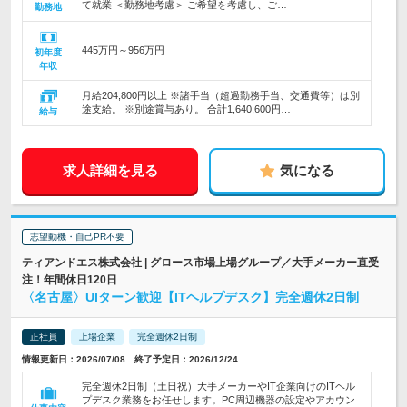
て就業 ＜勤務地考慮＞ ご希望を考慮し、ご…
勤務地
445万円～956万円
初年度
年収
月給204,800円以上 ※諸手当（超過勤務手当、交通費等）は別
途支給。 ※別途賞与あり。 合計1,640,600円…
給与
求人詳細を見る
気になる
志望動機・自己PR不要
ティアンドエス株式会社 | グロース市場上場グループ／大手メーカー直受
注！年間休日120日
〈名古屋〉UIターン歓迎【ITヘルプデスク】完全週休2日制
正社員
上場企業
完全週休2日制
情報更新日：2026/07/08 終了予定日：2026/12/24
完全週休2日制（土日祝）大手メーカーやIT企業向けのITヘル
プデスク業務をお任せします。PC周辺機器の設定やアカウン