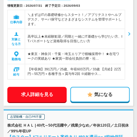
情報更新日：2026/07/31 終了予定日：2026/09/03
＼まずはITの基礎研修からスタート！／アプリテストやヘルプ
デスク、サーバ保守などさまざまなシステムを管理サポートし
仕事内容
ます。
高卒以上★未経験歓迎／同期と一緒にIT基礎から学びたい方、I
対象と
Tパスポートなど資格取得を目指したい方
なる方
★東京・神奈川・千葉・埼玉エリアで積極採用中！ ★在宅ワ
ークの実績あり ★家賃一部会社負担の寮・社…
勤務地
【年収例】391万円／25歳、年収603万円／33歳 【月給】22万
円～55万円＋各種手当＋賞与年2回 ※経験やス…
給与
求人詳細を見る
気になる
志望動機・自己PR不要
株式会社 ＨＡＬ | 40代～50代活躍中／残業少なめ／年休120日／土日祝休
／99%年収UP