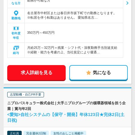
勤務が可能な方
なる方
名古屋市中村区または春日井市坂下町での勤務となります。
※転居を伴う転勤はありません。 愛知県名古…
勤務地
350万円～450万円
初年度
年収
月給25万～32万円＋残業・シフト代・深夜勤務手当別途支給
※経験・能力を考慮の上、当社規定により優遇…
給与
求人詳細を見る
気になる
志望動機・自己PR不要
ニプロバスキュラー株式会社 | 大手ニプログループの循環器領域を担う企
業｜賞与年2回
<愛知>自社システムの【保守・開発】年休123日★完休2日(土
日祝)
正社員
完全週休2日制
女性のおしごと掲載中