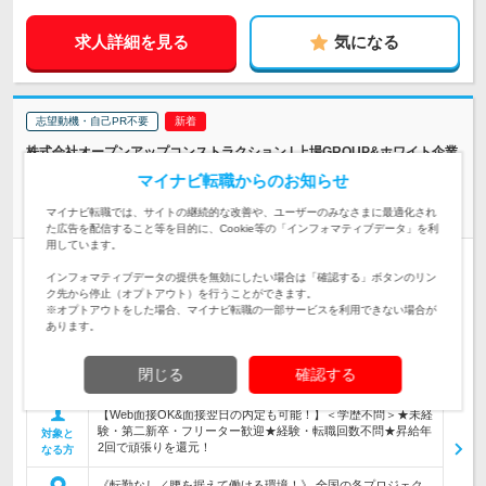
求人詳細を見る
気になる
志望動機・自己PR不要
株式会社オープンアップコンストラクション | 上場GROUP&ホワイト企業
認定/土日祝休&最大11連休/9月の入社OK
マイナビ転職からのお知らせ
業界大手の好環境で未経験から活躍【CADスタッフ】月収37万
可/c
マイナビ転職では、サイトの継続的な改善や、ユーザーのみなさまに最適化され
た広告を配信すること等を目的に、Cookie等の「インフォマティブデータ」を利
用しています。
正社員
職種・業種未経験OK
学歴不問
第二新卒歓迎
転勤なし
インフォマティブデータの提供を無効にしたい場合は「確認する」ボタンのリン
完全週休2日制
女性のおしごと掲載中
ク先から停止（オプトアウト）を行うことができます。
※オプトアウトをした場合、マイナビ転職の一部サービスを利用できない場合が
情報更新日：2026/08/07 終了予定日：2026/09/10
あります。
【CADスキルは入社後でOK！充実した入社後研修など学べる
機会がたっぷり】建設プロジェクトで使用される図面の新規作
閉じる
確認する
仕事内容
成・修正などをお任せします。
【Web面接OK&面接翌日の内定も可能！】＜学歴不問＞★未経
験・第二新卒・フリーター歓迎★経験・転職回数不問★昇給年
対象と
2回で頑張りを還元！
なる方
《転勤なし／腰を据えて働ける環境！》 全国の各プロジェク