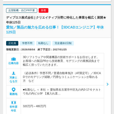
志望動機・自己PR不要
ディプロス株式会社 | クリエイティブ分野に特化した事業を幅広く展開★
年休125日
愛知／製品の魅力を広める仕事！【3DCADエンジニア】年休
125日
正社員
学歴不問
転勤なし
完全週休2日制
情報更新日：2026/08/04 終了予定日：2027/01/25
3Dソフトウェアや関連機器の技術サポートをお任せします。
お客様への製品PRから技術教育、モデリングの業務請負まで
仕事内容
幅広く担っていただきます。
《必須条件》学歴不問／普通自動車免許（AT限定可）／3DCA
Dでのモデリング経験／円滑なコミュニケーションが取れる
対象と
方 など
なる方
■転勤なし ＜ 本社 ＞ 愛知県名古屋市中区丸の内3-17-6 ナカト
ウ丸の内ビル5F 【雇入れ直…
勤務地
320万円～480万円
初年度
年収