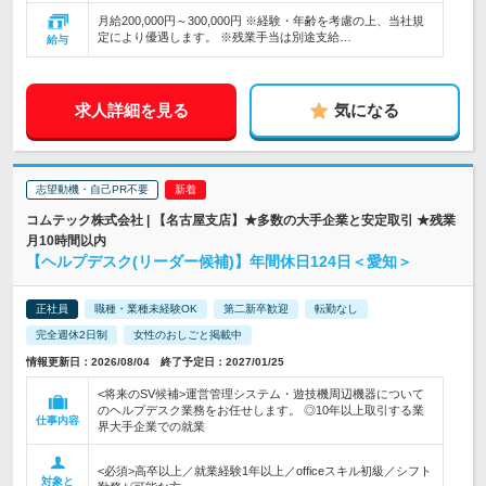
月給200,000円～300,000円 ※経験・年齢を考慮の上、当社規
定により優遇します。 ※残業手当は別途支給…
給与
求人詳細を見る
気になる
志望動機・自己PR不要
コムテック株式会社 | 【名古屋支店】★多数の大手企業と安定取引 ★残業
月10時間以内
【ヘルプデスク(リーダー候補)】年間休日124日＜愛知＞
正社員
職種・業種未経験OK
第二新卒歓迎
転勤なし
完全週休2日制
女性のおしごと掲載中
情報更新日：2026/08/04 終了予定日：2027/01/25
<将来のSV候補>運営管理システム・遊技機周辺機器について
のヘルプデスク業務をお任せします。 ◎10年以上取引する業
仕事内容
界大手企業での就業
<必須>高卒以上／就業経験1年以上／officeスキル初級／シフト
対象と