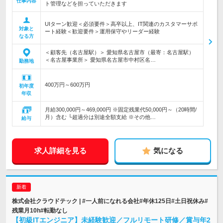
仕事内容
ト管理などを担っていただきます
UIターン歓迎＜必須要件＞高卒以上、IT関連のカスタマーサポ
対象と
ート経験＜歓迎要件＞運用保守やリーダー経験
なる方
＜顧客先（名古屋駅）＞ 愛知県名古屋市（最寄：名古屋駅）
＜名古屋事業所＞ 愛知県名古屋市中村区名…
勤務地
400万円～600万円
初年度
年収
月給300,000円～469,000円 ※固定残業代50,000円～（20時間/
月）含む └超過分は別途全額支給 ※その他…
給与
求人詳細を見る
気になる
株式会社クラウドテック | #一人前になれる会社#年休125日#土日祝休み#
残業月10h#転勤なし
【初級ITエンジニア】未経験歓迎／フルリモート研修／賞与年2