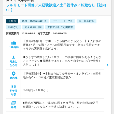
休125日 #賞与年2回
フルリモート研修／未経験歓迎／土日祝休み／転勤なし【社内
SE】
正社員
職種・業種未経験OK
リモートワーク可
第二新卒歓迎
転勤なし
完全週休2日制
女性のおしごと掲載中
情報更新日：2026/08/04 終了予定日：2026/10/05
【社内の問合せ・サポートから始めるから安心！】★入社後の
研修3ヵ月で知識・スキルは習得可能です！将来を見据えたキ
仕事内容
ャリアの選択肢を広げよう！
◆少しずつ成長したい！サポートの仕事に興味がある！そんな
方にピッタリ◆履歴書ではなく、あなた自身の向上心や意欲を
対象と
大切にします！
なる方
【研修期間中】 ■本社またはフルリモートオンライン（全国各
地からOK） □本社／東京都港区赤坂3-…
勤務地
350万円～1,000万円
初年度
年収
■月給25万円以上＋賞与年2回＋各種手当（想定年収350万円）
※経験・スキルなどを考慮し決定します。 …
給与