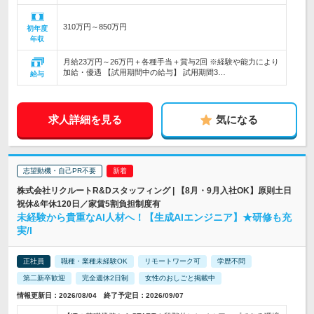
310万円～850万円
初年度
年収
月給23万円～26万円＋各種手当＋賞与2回 ※経験や能力により
加給・優遇 【試用期間中の給与】 試用期間3…
給与
求人詳細を見る
気になる
志望動機・自己PR不要
株式会社リクルートR&Dスタッフィング | 【8月・9月入社OK】原則土日
祝休&年休120日／家賃5割負担制度有
未経験から貴重なAI人材へ！【生成AIエンジニア】★研修も充
実/l
正社員
職種・業種未経験OK
リモートワーク可
学歴不問
第二新卒歓迎
完全週休2日制
女性のおしごと掲載中
情報更新日：2026/08/04 終了予定日：2026/09/07