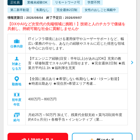
正社員
業種未経験OK
リモートワーク可
学歴不問
第二新卒歓迎
転勤なし
完全週休2日制
女性のおしごと掲載中
情報更新日：2026/08/04 終了予定日：2026/09/07
【DXやAIなど次世代の先端領域に挑戦！】技術と人のチカラで価値を
共創し、持続可能な社会に貢献しませんか
ITインフラ環境における運用保守やユーザーサポートなど、幅
広い業務の中から、あなたの経験やスキルに応じた得意な領域
仕事内容
を中心にお任せします。
【ITエンジニア経験(目安：半年以上)があればOK】充実の教
育・研修制度でスキルUPも目指せます。★完全週休2日制 ★残
対象と
業月平均11.1h ★福利厚生充実
なる方
【全国に拠点あり★希望しない転勤なし★U・Iターン歓迎】
★時差出勤あり ★現住所×希望エリア考慮…
勤務地
400万円～800万円
初年度
年収
月給25万～50万円 加えて、残業代全額支給＋賞与2回(前年度
約4.0ヵ月分)＋各種手当＋インセンティブ（業…
給与