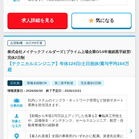
給与
求人詳細を見る
気になる
志望動機・自己PR不要
株式会社メイテックフィルダーズ | プライム上場企業G/14年連続黒字経営/
完休2日制
【テクニカルエンジニア】年休124日/土日祝休/賞与平均164万
超
正社員
業種未経験OK
第二新卒歓迎
完全週休2日制
情報更新日：2026/06/30 終了予定日：2026/12/21
社内システムのインフラ・ネットワーク管理など技術サポート
業務を担当頂きます。
仕事内容
【前職から年収170万以上アップした先輩も】◆臨床工学技士
や、設備保全・メンテナンス、セールスエンジニア、航空・自
対象と
動車整備等の経験者
なる方
【雇入れ直後】全国の事業所のいずれかに配属。派遣先企業に