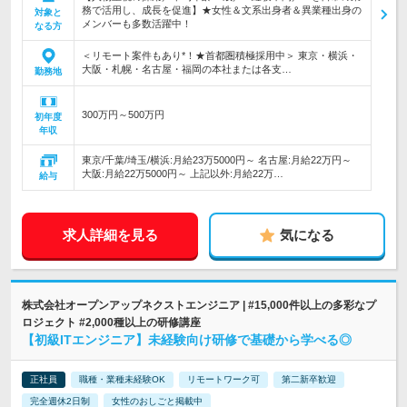
務で活用し、成長を促進】★女性＆文系出身者＆異業種出身の
対象と
メンバーも多数活躍中！
なる方
＜リモート案件もあり*！★首都圏積極採用中＞ 東京・横浜・
大阪・札幌・名古屋・福岡の本社または各支…
勤務地
300万円～500万円
初年度
年収
東京/千葉/埼玉/横浜:月給23万5000円～ 名古屋:月給22万円～
大阪:月給22万5000円～ 上記以外:月給22万…
給与
求人詳細を見る
気になる
株式会社オープンアップネクストエンジニア | #15,000件以上の多彩なプ
ロジェクト #2,000種以上の研修講座
【初級ITエンジニア】未経験向け研修で基礎から学べる◎
正社員
職種・業種未経験OK
リモートワーク可
第二新卒歓迎
完全週休2日制
女性のおしごと掲載中