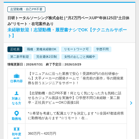
志望動機・自己PR不要
日研トータルソーシング株式会社 | *月2万円ベースUP*年休125日*土日休
み*リモート・在宅案件あり
未経験歓迎！志望動機・履歴書ナシでOK【テクニカルサポー
ト】
正社員
職種・業種未経験OK
リモートワーク可
学歴不問
第二新卒歓迎
完全週休2日制
女性のおしごと掲載中
情報更新日：2026/07/31 終了予定日：2026/10/29
【マニュアルに沿った業務で安心！受講料0円の自社研修か
ら】大手メーカーの開発チームで「発売前の新作」等の開発業
仕事内容
務を担うエンジニアをサポート！
【志望動機・自己PR不要！何となく気になった方も気軽に話
せるカジュアル面談を実施中】◎学歴不問◎未経験・第二新
対象と
卒・正社員デビューOK◎面接1回
なる方
*☆希望を考慮して配属エリアを決定します *☆全国47都道府県
に勤務地があります *☆リモート・在…
勤務地
360万円～420万円
初年度
年収