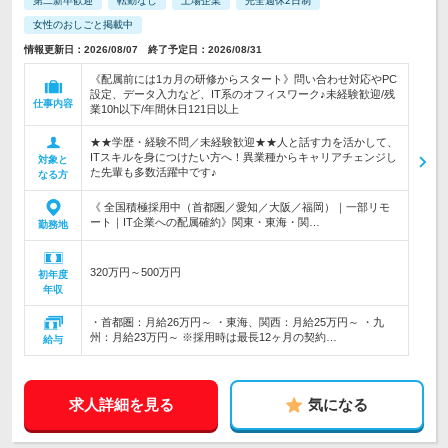
第二新卒歓迎
転勤なし
上場企業
完全週休2日制
女性のおしごと掲載中
情報更新日：2026/08/07 終了予定日：2026/08/31
《配属前には1カ月の研修からスタート》問い合わせ対応やPC
設定、データ入力など、IT系のオフィスワーク♪未経験歓迎/残
仕事内容
業10h以下/年間休日121日以上
★★学歴・経験不問／未経験歓迎★★人と話す力を活かして、
ITスキルを身につけたい方へ！異業種からキャリアチェンジし
対象と
た先輩も多数活躍中です♪
なる方
《 全国積極採用中（首都圏／愛知／大阪／福岡）｜一部リモ
ート｜IT企業への配属確約》関東・東海・関…
勤務地
320万円～500万円
初年度
年収
・首都圏：月給26万円～ ・東海、関西：月給25万円～ ・九
州：月給23万円～ ※採用時は最長12ヶ月の契約…
給与
求人詳細を見る
気になる