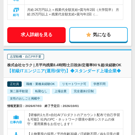
月給:26万円以上＋残業代全額支給+賞与年2回（大学院卒） 月
給:25万円以上＋残業代全額支給+賞与年2回（…
給与
求人詳細を見る
気になる
志望動機・自己PR不要
株式会社セラク | 月平均残業8.4時間/土日祝休/定着率90％超/未経験OK
【初級ITエンジニア(運用/保守)】◆スタンダード上場企業◆
正社員
職種・業種未経験OK
リモートワーク可
学歴不問
第二新卒歓迎
転勤なし
上場企業
完全週休2日制
女性のおしごと掲載中
情報更新日：2026/07/03 終了予定日：2026/10/01
【研修約1カ月×自社AIプロダクトのアカウント配布で自己学習
も可能】社内のPC・ネットワーク環境や基幹システムの保
仕事内容
守・運用業務をお任せします！
【人物重視の採用／平均年齢30歳／IT経験不問／AIを日常の業