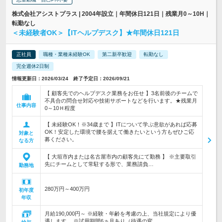
株式会社アシストプラス | 2004年設立｜年間休日121日｜残業月0～10H｜
転勤なし
＜未経験者OK＞【ITヘルプデスク】★年間休日121日
正社員
職種・業種未経験OK
第二新卒歓迎
転勤なし
完全週休2日制
情報更新日：2026/03/24 終了予定日：2026/09/21
【 顧客先でのヘルプデスク業務をお任せ 】3名前後のチームで
不具合の問合せ対応や技術サポートなどを行います。★残業月
仕事内容
0～10Ｈ程度
【 未経験OK！※34歳まで 】ITについて学ぶ意欲があれば応募
OK！安定した環境で腰を据えて働きたいという方もぜひご応
対象と
募ください。
なる方
【 大垣市内または名古屋市内の顧客先にて勤務 】 ※主要取引
先にチームとして常駐する形で、業務請負…
勤務地
280万円～400万円
初年度
年収
月給190,000円～ ※経験・年齢を考慮の上、当社規定により優
遇します。 ※試用期間6ヵ月あり（待遇の変…