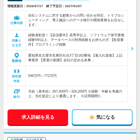
情報更新日：2026/07/17 終了予定日：2027/01/07
自社システムに対する顧客からの問い合わせ対応、トラブルシ
ューティング、導入施設へのデータ移行や開発業務をお任せし
仕事内容
ます。
経験者歓迎！【必須要件】高専卒以上、ソフトウェア保守業務
経験5年以上、データベースの利用経験をお持ちの方 【歓迎要
対象と
件】プログラミング経験
なる方
愛知県名古屋市名東区社台3丁目182番地 【雇入れ直後】上記
事業所 【変更の範囲】会社の定める各事…
勤務地
546万円～772万円
初年度
年収
月給（基本給）267,400円～326,200円 ※経験・年齢を考慮の
上、当社規定により優遇します。 ※試用期間3…
給与
求人詳細を見る
気になる
志望動機・自己PR不要