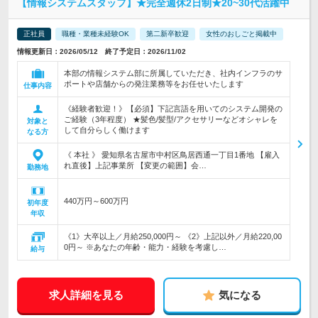
【情報システムスタッフ】★完全週休2日制★20~30代活躍中
正社員
職種・業種未経験OK
第二新卒歓迎
女性のおしごと掲載中
情報更新日：2026/05/12 終了予定日：2026/11/02
本部の情報システム部に所属していただき、社内インフラのサ
ポートや店舗からの発注業務等をお任せいたします
仕事内容
《経験者歓迎！》【必須】下記言語を用いてのシステム開発の
ご経験（3年程度） ★髪色/髪型/アクセサリーなどオシャレを
対象と
して自分らしく働けます
なる方
《 本社 》 愛知県名古屋市中村区鳥居西通一丁目1番地 【雇入
れ直後】上記事業所 【変更の範囲】会…
勤務地
440万円～600万円
初年度
年収
《1》大卒以上／月給250,000円～ 《2》上記以外／月給220,00
0円～ ※あなたの年齢・能力・経験を考慮し…
給与
求人詳細を見る
気になる