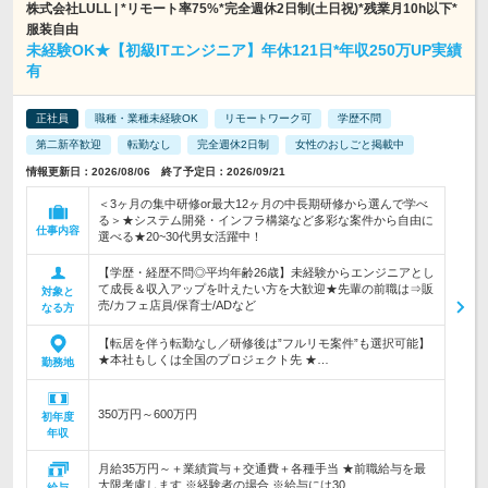
株式会社LULL | *リモート率75%*完全週休2日制(土日祝)*残業月10h以下*
服装自由
未経験OK★【初級ITエンジニア】年休121日*年収250万UP実績
有
正社員
職種・業種未経験OK
リモートワーク可
学歴不問
第二新卒歓迎
転勤なし
完全週休2日制
女性のおしごと掲載中
情報更新日：2026/08/06 終了予定日：2026/09/21
＜3ヶ月の集中研修or最大12ヶ月の中長期研修から選んで学べ
る＞★システム開発・インフラ構築など多彩な案件から自由に
仕事内容
選べる★20~30代男女活躍中！
【学歴・経歴不問◎平均年齢26歳】未経験からエンジニアとし
て成長＆収入アップを叶えたい方を大歓迎★先輩の前職は⇒販
対象と
売/カフェ店員/保育士/ADなど
なる方
【転居を伴う転勤なし／研修後は”フルリモ案件”も選択可能】
★本社もしくは全国のプロジェクト先 ★…
勤務地
350万円～600万円
初年度
年収
月給35万円～＋業績賞与＋交通費＋各種手当 ★前職給与を最
大限考慮します ※経験者の場合 ※給与には30…
給与