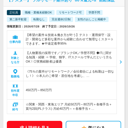
【テスター】*フルリモート案件あり *80％還元+α *前給保証
正社員
職種・業種未経験OK
リモートワーク可
学歴不問
第二新卒歓迎
転勤なし
完全週休2日制
女性のおしごと掲載中
情報更新日：2026/07/28 終了予定日：2026/10/26
【希望の案件＆技術＆働き方が叶う】テスト・運用保守・設
計・開発など多彩な案件から経験に合わせて無理なくスタート
仕事内容
できます。★中途定着率95%
【人物重視の採用です／ブランクOK／学歴不問】◆ITに関す
る知識・経験 ⇒ 学校、独学、ITスクールで学んだという方も
対象と
OK！◎実務経験者は優遇
なる方
《75％の案件がリモートワーク／会社都合による転勤は一切な
し！》 ☆本人のご希望・居住地を考慮し、…
勤務地
450万円～850万円
初年度
年収
☆関東・関西・東海エリア 月給50万円～80万円＋各種手当＋
賞与2回(PLクラス) 月給40万円～＋各種手当＋…
給与
求人詳細を見る
気になる