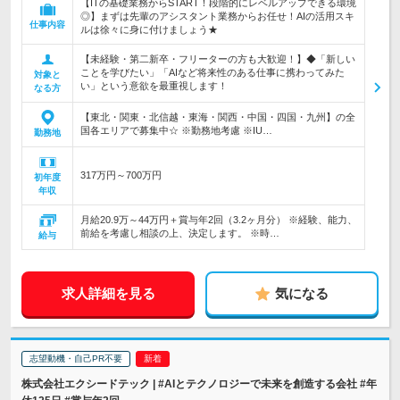
【ITの基礎業務からSTART！段階的にレベルアップできる環境
◎】まずは先輩のアシスタント業務からお任せ！AIの活用スキ
仕事内容
ルは徐々に身に付けましょう★
【未経験・第二新卒・フリーターの方も大歓迎！】◆「新しい
ことを学びたい」「AIなど将来性のある仕事に携わってみた
対象と
い」という意欲を最重視します！
なる方
【東北・関東・北信越・東海・関西・中国・四国・九州】の全
国各エリアで募集中☆ ※勤務地考慮 ※IU…
勤務地
317万円～700万円
初年度
年収
月給20.9万～44万円＋賞与年2回（3.2ヶ月分） ※経験、能力、
前給を考慮し相談の上、決定します。 ※時…
給与
求人詳細を見る
気になる
志望動機・自己PR不要
株式会社エクシードテック | #AIとテクノロジーで未来を創造する会社 #年