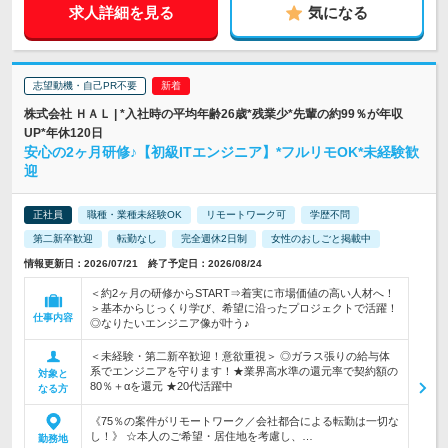
求人詳細を見る
気になる
志望動機・自己PR不要
株式会社 ＨＡＬ | *入社時の平均年齢26歳*残業少*先輩の約99％が年収
UP*年休120日
安心の2ヶ月研修♪【初級ITエンジニア】*フルリモOK*未経験歓
迎
正社員
職種・業種未経験OK
リモートワーク可
学歴不問
第二新卒歓迎
転勤なし
完全週休2日制
女性のおしごと掲載中
情報更新日：2026/07/21 終了予定日：2026/08/24
＜約2ヶ月の研修からSTART⇒着実に市場価値の高い人材へ！
＞基本からじっくり学び、希望に沿ったプロジェクトで活躍！
仕事内容
◎なりたいエンジニア像が叶う♪
＜未経験・第二新卒歓迎！意欲重視＞ ◎ガラス張りの給与体
系でエンジニアを守ります！★業界高水準の還元率で契約額の
対象と
80％＋αを還元 ★20代活躍中
なる方
《75％の案件がリモートワーク／会社都合による転勤は一切な
し！》 ☆本人のご希望・居住地を考慮し、…
勤務地