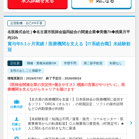
求人詳細を見る
気になる
志望動機・自己PR不要
名医株式会社 | ◆名古屋市医師会協同組合の関連企業◆実働7h◆残業月平
均10h
賞与年5.1ヶ月実績！医療機関を支える【IT系総合職】未経験歓
迎
正社員
職種・業種未経験OK
学歴不問
第二新卒歓迎
転勤なし
女性のおしごと掲載中
情報更新日：2026/07/07 終了予定日：2026/08/24
《医師会関連企業の安定性×働きやすさ》感謝の言葉がやりがいに。医
療機関を支えながらキャリアを築けます
【名古屋の医療機関を支援！】日本医師会が医療機関に提供す
るソフト「ORCA（オルカ）」の初期設定、ソフトの操作説明
仕事内容
など◎内勤業務が約8割
【未経験歓迎！知識は不問／接客・販売・コールセンター・医
療事務等からの転身歓迎】◎人物重視◎要普免（AT限定可）★
対象と
人と関わるのが好きな方に最適
なる方