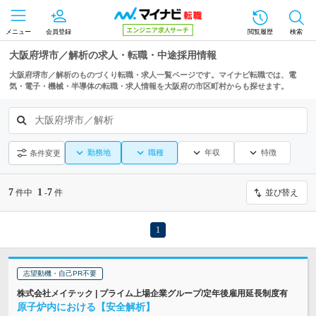
メニュー
会員登録
閲覧履歴
検索
大阪府堺市／解析の求人・転職・中途採用情報
大阪府堺市／解析のものづくり転職・求人一覧ページです。マイナビ転職では、電
気・電子・機械・半導体の転職・求人情報を大阪府の市区町村からも探せます。
大阪府堺市／解析
勤務地
職種
年収
特徴
条件変更
7
1
7
件中
-
件
並び替え
1
志望動機・自己PR不要
株式会社メイテック | プライム上場企業グループ/定年後雇用延長制度有
原子炉内における【安全解析】