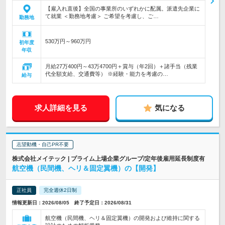
【雇入れ直後】全国の事業所のいずれかに配属。派遣先企業に
て就業 ＜勤務地考慮＞ ご希望を考慮し、ご…
勤務地
530万円～960万円
初年度
年収
月給27万400円～43万4700円＋賞与（年2回）＋諸手当（残業
代全額支給、交通費等） ※経験・能力を考慮の…
給与
求人詳細を見る
気になる
志望動機・自己PR不要
株式会社メイテック | プライム上場企業グループ/定年後雇用延長制度有
航空機（民間機、ヘリ＆固定翼機）の【開発】
正社員
完全週休2日制
情報更新日：2026/08/05 終了予定日：2026/08/31
航空機（民間機、ヘリ＆固定翼機）の開発および維持に関する