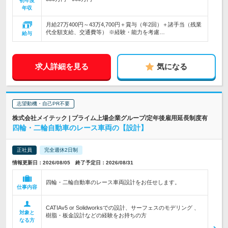
初年度
年収
月給27万400円～43万4,700円＋賞与（年2回）＋諸手当（残業
代全額支給、交通費等） ※経験・能力を考慮…
給与
求人詳細を見る
気になる
志望動機・自己PR不要
株式会社メイテック | プライム上場企業グループ/定年後雇用延長制度有
四輪・二輪自動車のレース車両の【設計】
正社員
完全週休2日制
情報更新日：2026/08/05 終了予定日：2026/08/31
四輪・二輪自動車のレース車両設計をお任せします。
仕事内容
CATIAv5 or Solidworksでの設計、サーフェスのモデリング 、
対象と
樹脂・板金設計などの経験をお持ちの方
なる方