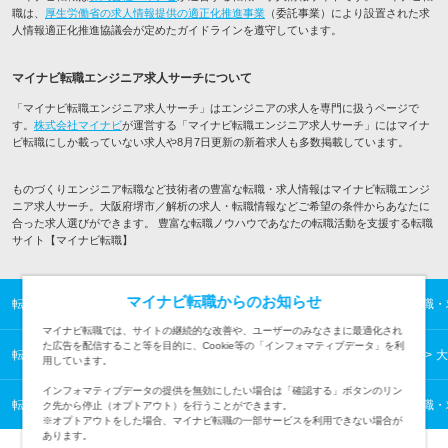
職は、
厚生労働省の求人情報提供の適正化推進事業
（委託事業）により設置された求
人情報適正化推進協議会が定めたガイドラインを遵守しています。
マイナビ転職エンジニア求人サーチについて
「マイナビ転職エンジニア求人サーチ」はエンジニアの求人を専門に扱うページで
す。
株式会社マイナビ
が運営する「マイナビ転職エンジニア求人サーチ」にはマイナ
ビ転職にしか載っていない求人や8月7日更新の新着求人も多数掲載しています。
ものづくりエンジニア転職など技術者の豊富な転職・求人情報はマイナビ転職エンジ
ニア求人サーチ。大阪府堺市／解析の求人・転職情報などご希望の条件からあなたに
合った求人選びができます。 豊富な転職ノウハウであなたの転職活動を支援する転職
サイト【マイナビ転職】
マイナビ転職からのお知らせ
転職TOP
ITエンジニアの転職・求人情報TOP
ものづくりエンジニアの転職・
マイナビ転職では、サイトの継続的な改善や、ユーザーのみなさまに最適化され
た広告を配信すること等を目的に、Cookie等の「インフォマティブデータ」を利
転職TOP
ITエンジニアの転職・求人情報TOP
関西の転職・求人情報一覧
大
用しています。
インフォマティブデータの提供を無効にしたい場合は「確認する」ボタンのリン
転職TOP
ITエンジニアの転職・求人情報TOP
ものづくりエンジニアの転職・
ク先から停止（オプトアウト）を行うことができます。
※オプトアウトをした場合、マイナビ転職の一部サービスを利用できない場合が
あります。