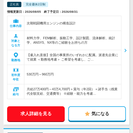
正社員
完全週休2日制
情報更新日：2026/08/05 終了予定日：2026/08/31
次期戦闘機用エンジンの構造設計
仕事内容
材料力学、FEM解析、振動工学、設計製図、流体解析、統計
対象と
学、ANSYS、NX等のご経験をお持ちの方
なる方
【雇入れ直後】全国の事業所のいずれかに配属。派遣先企業に
て就業 ＜勤務地考慮＞ ご希望を考慮し、ご…
勤務地
530万円～960万円
初年度
年収
月給27万400円～43万4,700円＋賞与（年2回）＋諸手当（残業
代全額支給、交通費等） ※経験・能力を考慮…
給与
求人詳細を見る
気になる