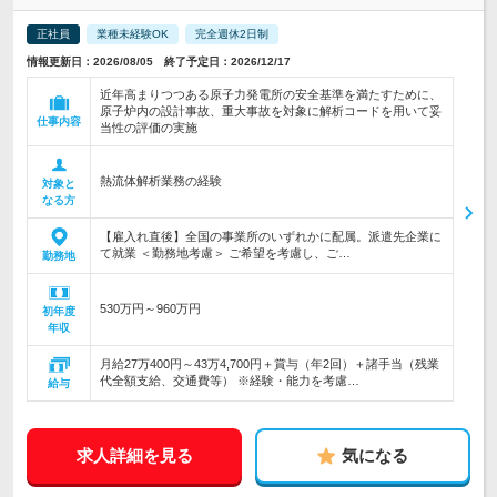
正社員
業種未経験OK
完全週休2日制
情報更新日：2026/08/05 終了予定日：2026/12/17
近年高まりつつある原子力発電所の安全基準を満たすために、
原子炉内の設計事故、重大事故を対象に解析コードを用いて妥
仕事内容
当性の評価の実施
熱流体解析業務の経験
対象と
なる方
【雇入れ直後】全国の事業所のいずれかに配属。派遣先企業に
て就業 ＜勤務地考慮＞ ご希望を考慮し、ご…
勤務地
530万円～960万円
初年度
年収
月給27万400円～43万4,700円＋賞与（年2回）＋諸手当（残業
代全額支給、交通費等） ※経験・能力を考慮…
給与
求人詳細を見る
気になる