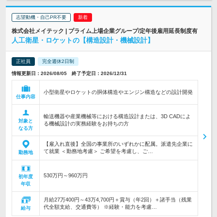
志望動機・自己PR不要
株式会社メイテック | プライム上場企業グループ/定年後雇用延長制度有
人工衛星・ロケットの【構造設計・機械設計】
正社員
完全週休2日制
情報更新日：2026/08/05 終了予定日：2026/12/31
小型衛星やロケットの胴体構造やエンジン構造などの設計開発
仕事内容
輸送機器や産業機械等における構造設計または、3D CADによ
対象と
る機械設計の実務経験をお持ちの方
なる方
【雇入れ直後】全国の事業所のいずれかに配属。派遣先企業に
て就業 ＜勤務地考慮＞ ご希望を考慮し、ご…
勤務地
530万円～960万円
初年度
年収
月給27万400円～43万4,700円＋賞与（年2回）＋諸手当（残業
代全額支給、交通費等） ※経験・能力を考慮…
給与