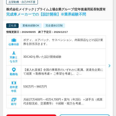
志望動機・自己PR不要
株式会社メイテック | プライム上場企業グループ/定年後雇用延長制度有
完成車メーカーでの【設計開発】※業界経験不問
正社員
業種未経験OK
完全週休2日制
情報更新日：2026/08/05 終了予定日：2026/12/17
ボディ、エアバック、サスペンション、内装部品などの設計業
務を担当頂きます。
仕事内容
3DCADを用いた設計開発経験
対象と
なる方
【雇入れ直後】全国の事業所のいずれかに配属。派遣先企業に
て就業 ＜勤務地考慮＞ ご希望を考慮し、ご…
勤務地
530万円～960万円
初年度
年収
月給27万400円～43万4,700円＋賞与（年2回）＋諸手当（残業
代全額支給、交通費等） ※経験・能力を考慮…
給与