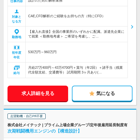
設計のための解析業務
仕事内容
CAE,CFD解析のご経験をお持ちの方（特にCFD）
対象と
なる方
【雇入れ直後】全国の事業所のいずれかに配属。派遣先企業に
て就業 ＜勤務地考慮＞ ご希望を考慮し、ご…
勤務地
530万円～960万円
初年度
年収
月給27万400円～43万4700円＋賞与（年2回）＋諸手当（残業
代全額支給、交通費等） 試用期間 3ヶ月あり(…
給与
求人詳細を見る
気になる
志望動機・自己PR不要
株式会社メイテック | プライム上場企業グループ/定年後雇用延長制度有
次期戦闘機用エンジンの【構造設計】