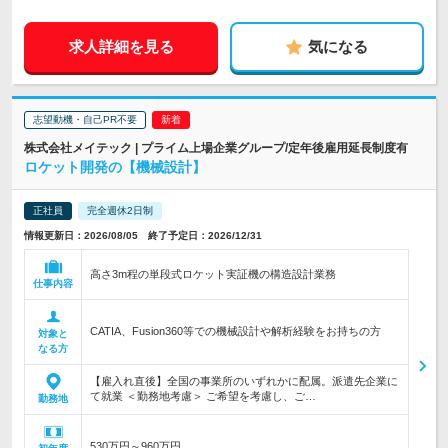
求人詳細を見る
気になる
志望動機・自己PR不要
株式会社メイテック | プライム上場企業グループ/定年後雇用延長制度有
ロケット開発の【機械設計】
正社員
完全週休2日制
情報更新日：2026/08/05 終了予定日：2026/12/31
高さ3m程の単段式ロケット実証機の構造設計業務
仕事内容
CATIA、Fusion360等での機械設計や解析経験をお持ちの方
対象と
なる方
【雇入れ直後】全国の事業所のいずれかに配属。派遣先企業に
て就業 ＜勤務地考慮＞ ご希望を考慮し、ご…
勤務地
530万円～960万円