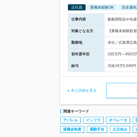
正社員
業種未経験OK
完全週休
仕事内容
船舶用部品や生産
対象となる方
【業種未経験歓迎
勤務地
本社／広島県広島
初年度年収
330万円～450万
給与
月給19万5,54
求人詳細を見る
関連キーワード
アパレル
インフラ
オペレータ
退職金制度
通勤手当
土日休み