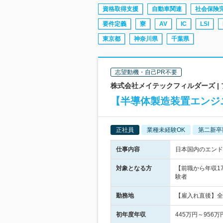
資格取得支援
自動車関連
社会保険
要件定義
寮
AV
IC
LSI
東京都
神奈川県
千葉県
志望動機・自己PR不要
株式会社メイテックフィルダーズ | 
【半導体製造装置エンジニ
正社員
業種未経験OK
第二新卒
仕事内容
日本国内のエンド
対象となる方
【前職から年収1
験者
勤務地
【雇入れ直後】全
初年度年収
445万円～956万