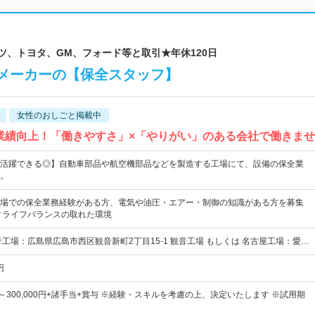
ハツ、トヨタ、GM、フォード等と取引★年休120日
メーカーの【保全スタッフ】
女性のおしごと掲載中
業績向上！「働きやすさ」×「やりがい」のある会社で働きま
活躍できる◎】自動車部品や航空機部品などを製造する工場にて、設備の保全業
。
場での保全業務経験がある方、電気や油圧・エアー・制御の知識がある方を募集
クライフバランスの取れた環境
音工場：広島県広島市西区観音新町2丁目15-1 観音工場 もしくは 名古屋工場：愛…
円
0円～300,000円+諸手当+賞与 ※経験・スキルを考慮の上、決定いたします ※試用期