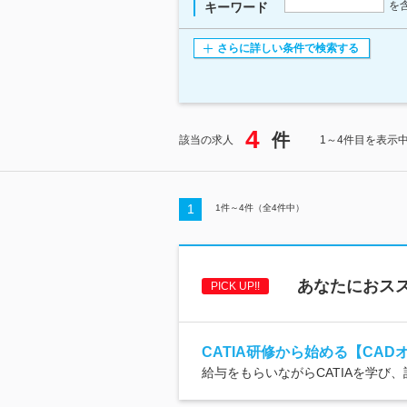
を
キーワード
さらに詳しい条件で検索する
4
件
該当の求人
1～4件目を表示
1
1
件～
4
件（全
4
件中）
あなたにおス
PICK UP!!
CATIA研修から始める【CAD
給与をもらいながらCATIAを学び