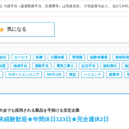
円以上 ※諸手当（超過勤務手当、交通費等）は別途支給。 ※別途賞与あり。 合計1,640,
気になる
会社
セールス
医療
介護休暇
管理職
経験者優遇
資格取得
制度
地域手当
通勤手当
電気工事士
赴任手当
福利厚生
勉
ア
サポートエンジニア
MATLAB
東証
ハイエンド
産業用
ル大会でも採用される製品を手掛ける安定企業
未経験歓迎★年間休日123日★完全週休2日