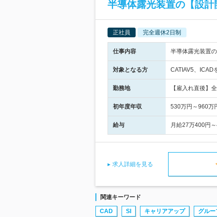
半導体露光装置の【設計
正社員
完全週休2日制
仕事内容
半導体露光装置の
対象となる方
CATIAV5、I
勤務地
【雇入れ直後】全
初年度年収
530万円～960万
給与
月給27万400
求人詳細を見る
関連キーワード
CAD
SI
キャリアアップ
グルー