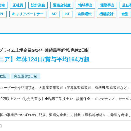
完備
正社員
設計業務
退職金制度
地域手当
通勤手当
赴任
PL
キャリアパートナー
AR
IoT
自動運転
機構設計
金型
プライム上場企業G/14年連続黒字経営/完休2日制
ア】年休124日/賞与平均164万超
歓迎
完全週休2日制
ユーザー先を訪問頂き、大型産業用装置（半導体製造装置、有機EL製造装置など
70万以上アップした先輩も】◆臨床工学技士や、設備保全・メンテナンス、セール
国の事業所のいずれかに配属。派遣先企業にて就業 ＜勤務地考慮＞ ご希望を考慮
円