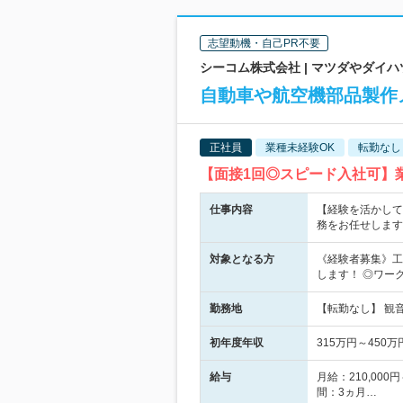
志望動機・自己PR不要
シーコム株式会社 | マツダやダイ
自動車や航空機部品製作
正社員
業種未経験OK
転勤なし
【面接1回◎スピード入社可】
仕事内容
【経験を活かして
務をお任せします
対象となる方
《経験者募集》工
します！ ◎ワー
勤務地
【転勤なし】 観
初年度年収
315万円～450万
給与
月給：210,00
間：3ヵ月…