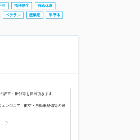
手当
福利厚生
有給休暇
ベテラン
産業用
半導体
）の設置・据付等を担当頂きます。
スエンジニア、航空・自動車整備等の経
し、ご…