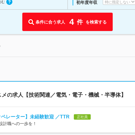
含む
特に指定しない
初年度年収
4
件
条件に合う求人
を検索する
中
スメの求人【技術関連／電気・電子・機械・半導体】
オペレーター】未経験歓迎 ／TTR
正社員
、設計職への一歩を！