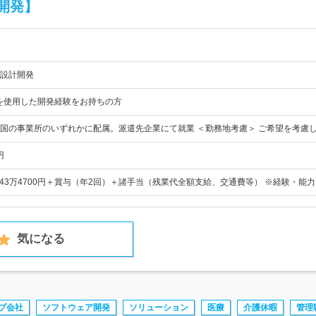
開発】
設計開発
CADを使用した開発経験をお持ちの方
国の事業所のいずれかに配属。派遣先企業にて就業 ＜勤務地考慮＞ ご希望を考慮
円
円～43万4700円＋賞与（年2回）＋諸手当（残業代全額支給、交通費等） ※経験・能
気になる
プ会社
ソフトウェア開発
ソリューション
医療
介護休暇
管理