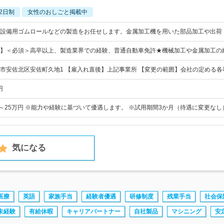
2日制
女性のおしごと掲載中
設備用ゴムロールなどの製造をお任せします。金属加工機を用いた部品加工や出荷
】＜必須＞高卒以上、製造業界での経験、普通自動車免許★機械加工や金属加工の
市安佐北区安佐町久地1 【雇入れ直後】上記事業所 【変更の範囲】会社の定める各
円
0円～25万円 ※能力や経験に基づいて優遇します。 ※試用期間3か月（待遇に変更なし
気になる
医療
英語
家族手当
経験者優遇
研修制度
残業手当
社会保
未経験
有給休暇
キャリアパートナー
自社製品
マシニング
安