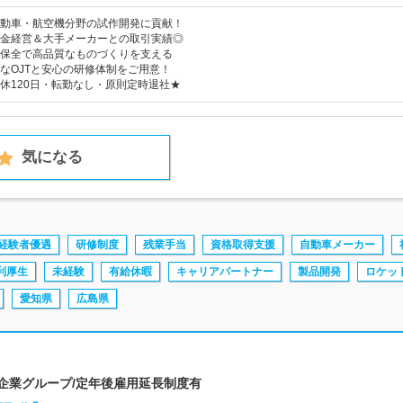
動車・航空機分野の試作開発に貢献！
金経営＆大手メーカーとの取引実績◎
保全で高品質なものづくりを支える
なOJTと安心の研修体制をご用意！
休120日・転勤なし・原則定時退社★
気になる
経験者優遇
研修制度
残業手当
資格取得支援
自動車メーカー
利厚生
未経験
有給休暇
キャリアパートナー
製品開発
ロケッ
愛知県
広島県
場企業グループ/定年後雇用延長制度有