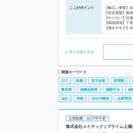
ここがポイント
【幅広い事業】自
【安定基盤】無借
【やりがい】設備
【職場環境】丁寧
【働きやすさ】年
求人詳細を見る
関連キーワード
OJT
医療
育児休業
管理職
製造業
退職金制度
通勤手当
福
油圧
溶接
自社内開発
品質管理
志望動機・自己PR不要
株式会社メイテック | プライム上