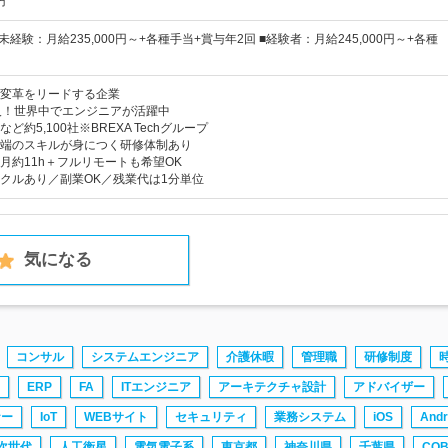
円
未経験：月給235,000円～+各種手当+賞与年2回 ■経験者：月給245,000円～+各種
変革をリードする企業
人！世界中でエンジニアが活躍中
約5,100社※BREXA Techグループ
端のスキルが身につく研修体制あり
月約11h＋フルリモートも希望OK
クルあり／副業OK／残業代は1分単位
気になる
コンサル
システムエンジニア
介護休暇
管理職
研修制度
ERP
FA
ITエンジニア
アーキテクチャ設計
アドバイザー
ナー
IoT
WEBサイト
セキュリティ
業務システム
iOS
Andr
次世代
人工衛星
電気電子系
東京都
神奈川県
千葉県
COB