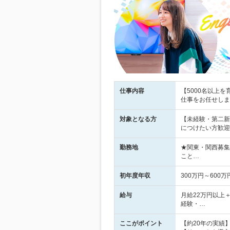
仕事内容
【5000名以上
仕事をお任せしま
対象となる方
【未経験・第二新
につけたい方歓迎
勤務地
★関東・関西募集
こと…
初年度年収
300万円～600万
給与
月給22万円以上
経験・…
ここがポイント
【約20年の実績