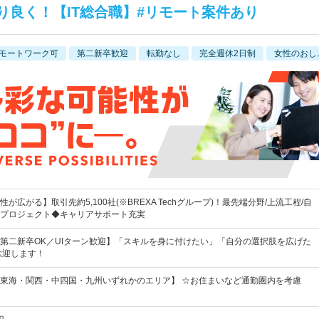
り良く！【IT総合職】#リモート案件あり
モートワーク可
第二新卒歓迎
転勤なし
完全週休2日制
女性のおし
が広がる】取引先約5,100社(※BREXA Techグループ)！最先端分野/上流工程/自
プロジェクト◆キャリアサポート充実
第二新卒OK／UIターン歓迎】「スキルを身に付けたい」「自分の選択肢を広げた
歓迎します！
東海・関西・中四国・九州いずれかのエリア】 ☆お住まいなど通勤圏内を考慮