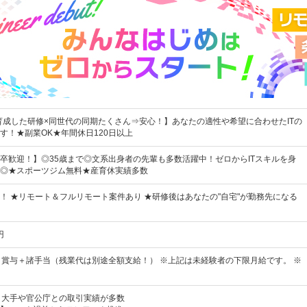
を育成した研修×同世代の同期たくさん⇒安心！】あなたの適性や希望に合わせたITの
す！★副業OK★年間休日120日以上
卒歓迎！】◎35歳まで◎文系出身者の先輩も多数活躍中！ゼロからITスキルを身
◎★スポーツジム無料★産育休実績多数
！ ★リモート＆フルリモート案件あり ★研修後はあなたの"自宅"が勤務先になる
円
＋賞与＋諸手当（残業代は別途全額支給！） ※上記は未経験者の下限月給です。 ※
】大手や官公庁との取引実績が多数