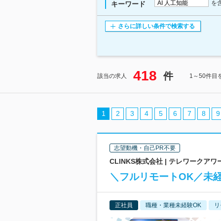
を
キーワード
さらに詳しい条件で検索する
418
件
該当の求人
1～50件目
1
2
3
4
5
6
7
8
9
志望動機・自己PR不要
CLINKS株式会社 | テレワークア
＼フルリモートOK／未
正社員
職種・業種未経験OK
リ