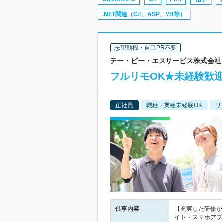
.NET関連（C#、ASP、VB等）
志望動機・自己PR不要
テー・ピー・エスサービス株式会社 
フルリモOK★未経験歓迎
正社員
職種・業種未経験OK
リ
仕事内容
【充実した研修が
イト・スマホアプ