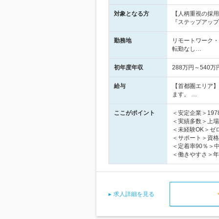
対象となる方
【人柄重視の採用
『ステップアップ
勤務地
リモートワーク・
転勤なし…
初年度年収
288万円～540万
給与
【首都圏エリア】
ます。 …
ここがポイント
＜安定企業＞19
＜実績多数＞上場企
＜未経験OK＞ゼ
＜サポート＞資格
＜定着率90％＞
＜働きやすさ＞年休
求人詳細を見る