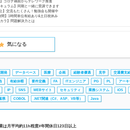
】コロナ禍前からテレワーク推進
キュラム】同期と一緒に受講できます
以上】交流もたくさん！勉強会も開催中
0時間】1時間単位有給あり&土日祝休み
カラ】問題解決力とは
気になる
ム開発
データベース
医療
企画
経験者優遇
見学
交通費支
当
有給休暇
要件定義
FA
ITエンジニア
PG
PL
アーキ
IP
SNS
WEBサイト
セキュリティ
業務システム
iOS
葉県
COBOL
.NET関連（C#、ASP、VB等）
Java
| #残業は月平均約11h程度#年間休日123日以上