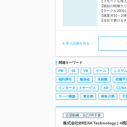
【リモートも導入
【独自の研修カリ
【サークル300
【残業月10～2
【当社で磨けるチ
求人詳細を見る
関連キーワード
PM
SE
VB
ゲーム
システ
福利厚生
勉強会
未経験
役職手
インターネットサービス
AR
CCNA
サーバ構築
東京都
神奈川県
千
志望動機・自己PR不要
株式会社BREXA Technology 