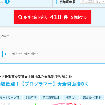
含む
特に指定しない
初年度年収
418
件
条件に合う求人
を検索する
を表示中
1
件～
50
件（全
418
件中）
ワード推進賞を受賞★土日祝休み★残業月平均10.3h
経験歓迎！【プログラマー】★全員面接OK
モートワーク可
学歴不問
第二新卒歓迎
転勤なし
完全週休2日制