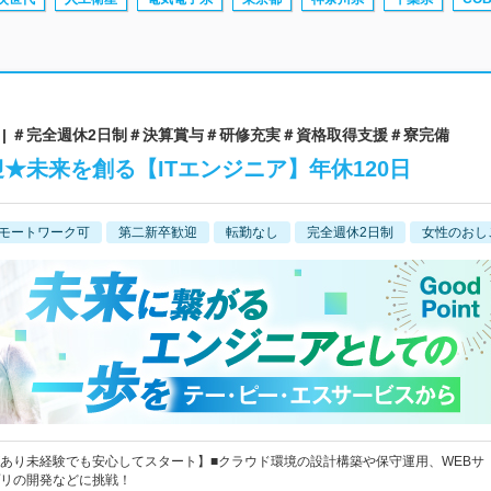
| ＃完全週休2日制＃決算賞与＃研修充実＃資格取得支援＃寮完備
★未来を創る【ITエンジニア】年休120日
モートワーク可
第二新卒歓迎
転勤なし
完全週休2日制
女性のおし
あり未経験でも安心してスタート】■クラウド環境の設計構築や保守運用、WEBサ
リの開発などに挑戦！