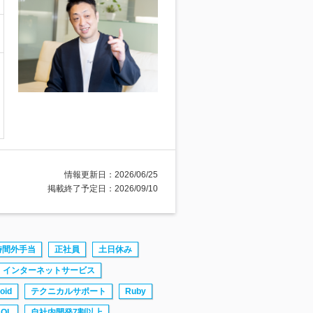
情報更新日：2026/06/25
掲載終了予定日：2026/09/10
時間外手当
正社員
土日休み
インターネットサービス
oid
テクニカルサポート
Ruby
OL
自社内開発7割以上