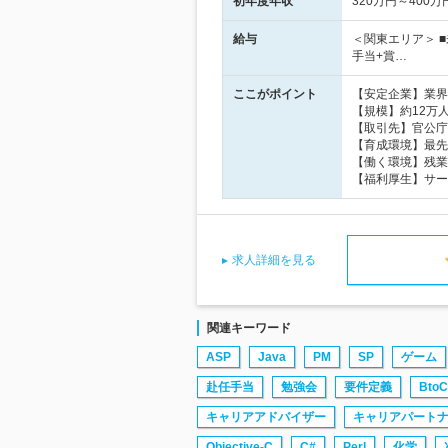
初年度年収
320万円～400万
給与
＜関東エリア＞ ■
手当+賞…
ここがポイント
【安定企業】業界
【規模】約12万
【取引先】官公庁など
【育成環境】最先
【働く環境】残業
【福利厚生】サー
求人詳細を見る
関連キーワード
ASP
Java
PM
SP
ゲーム
赴任手当
勉強会
要件定義
BtoC
キャリアアドバイザー
キャリアパート
Objective-C
C#
Perl
化学