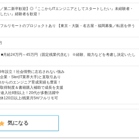
／第二新卒歓迎】◎『ここからITエンジニアとしてスタートしたい』未経験者・
したい』経験者を歓迎！
フルリモートのプロジェクトあり 【東京・大阪・名古屋・福岡募集／転居を伴う
円
 ■月給24万円～45万円（固定残業代含む） ※経験、能力などを考慮し決定いたし
78年設立！社会情勢に左右されない強み
業・SIer(IT業界大手)と直取引あり
ロからのエンジニア育成実績も豊富！
取得制度＆書籍購入補助で成長を支援
中途入社8割以上！20代が多数活躍中
120日以上/残業月5H/フルリモ可
気になる