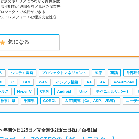
reなど次のキャリアにつながる案件多数
着率94%／退職金有／見込み残業無
プロジェクトで成長ができる！
でストレスフリー！心理的安全性◎
気になる
ム
システム開発
プロジェクトマネジメント
医療
英語
外部研
DI
IC
LAN
WAN
インフラ構築
A+
AR
PowerShell
ールス
Hyper-V
CRM
Android
Unix
テクニカルサポート
神奈川県
千葉県
COBOL
.NET関連（C#、ASP、VB等）
ユーザ
プ＞年間休日125日／完全週休2日(土日祝)／面接1回