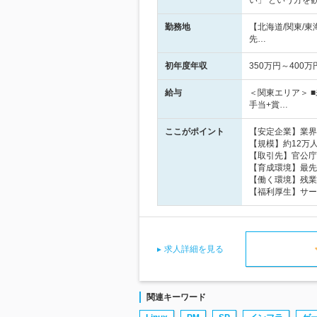
い」 という方を
勤務地
【北海道/関東/
先…
初年度年収
350万円～400万
給与
＜関東エリア＞ ■
手当+賞…
ここがポイント
【安定企業】業界
【規模】約12万
【取引先】官公庁など
【育成環境】最先
【働く環境】残業
【福利厚生】サー
求人詳細を見る
関連キーワード