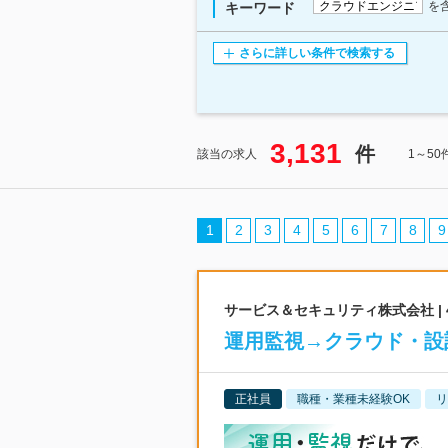
を
キーワード
さらに詳しい条件で検索する
3,131
件
該当の求人
1～5
1
2
3
4
5
6
7
8
9
サービス＆セキュリティ株式会社 |
運用監視→クラウド・設
正社員
職種・業種未経験OK
リ