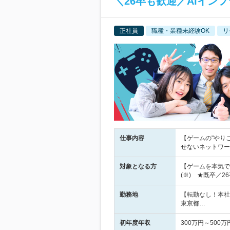
＼26卒も歓迎／AIインフ
正社員
職種・業種未経験OK
リ
仕事内容
【ゲームの"やり
せないネットワー
対象となる方
【ゲームを本気で
(※) ★既卒／
勤務地
【転勤なし！本社
東京都…
初年度年収
300万円～500万