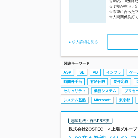
☆AWS・Azu
☆７割が在宅／定
☆希望に合った
☆人間関係良好
求人詳細を見る
関連キーワード
ASP
SE
VB
インフラ
ゲー
時間外手当
有給休暇
要件定義
セキュリティ
業務システム
プリセ
システム基盤
Microsoft
東京都
志望動機・自己PR不要
株式会社ZOSTEC | ＜上場グルー