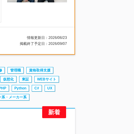
情報更新日：2026/06/23
掲載終了予定日：2026/09/07
修
管理職
資格取得支援
仮想化
東証
WEBサイト
PHP
Python
C#
UX
ー系・メーカー系