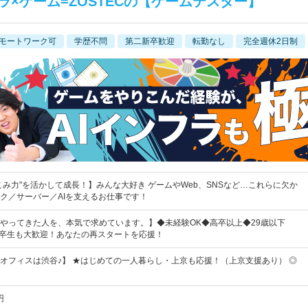
ラ×ゲーム=ZOSTECの【ゲームテスター】
モートワーク可
学歴不問
第二新卒歓迎
転勤なし
完全週休2日制
こみ力"を活かして成長！】みんな大好き ゲームやWeb、SNSなど…これらに欠か
ク／サーバー／AIを支えるお仕事です！
やってきた人を、本気で求めています。】◆未経験OK◆高卒以上◆29歳以下
26卒生も大歓迎！あなたの再スタートを応援！
オフィスは渋谷♪】 ★はじめての一人暮らし・上京も応援！（上京支援あり） ◎
円