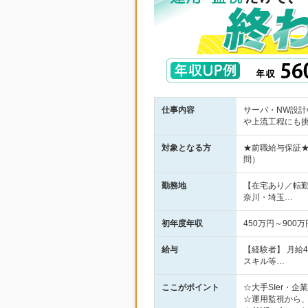
仕事内容
サーバ・NW設計
や上流工程にも
対象となる方
★前職給与保証
問）
勤務地
【在宅あり／転
奈川・埼玉…
初年度年収
450万円～900万
給与
【経験者】 月給
スキル等…
ここがポイント
☆大手SIer・
☆運用監視から、