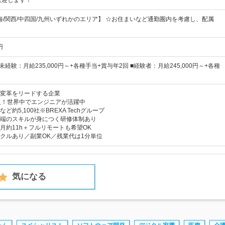
歓迎します！
東海/関西/中四国/九州いずれかのエリア】 ☆お住まいなど通勤圏内を考慮し、配属
円
未経験：月給235,000円～+各種手当+賞与年2回 ■経験者：月給245,000円～+各種
変革をリードする企業
人！世界中でエンジニアが活躍中
約5,100社※BREXA Techグループ
端のスキルが身につく研修体制あり
月約11h＋フルリモートも希望OK
クルあり／副業OK／残業代は1分単位
気になる