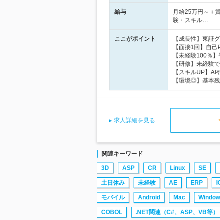
給与
月給25万円～＋
験・スキル…
ここがポイント
【成長性】東証グ
【面接1回】自己
【未経験100％
【研修】未経験で
【スキルUP】A
【環境◎】基本残
求人詳細を見る
関連キーワード
3D
ASP
CR
Linux
SE
土日休み
未経験
AE
ERP
I
モバイル
Android
Mac
Window
COBOL
.NET関連（C#、ASP、VB等）