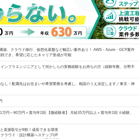
構築、クラウド移行、仮想化基盤など幅広い案件あり！ AWS・Azure・GCP案件
挑戦でき、希望に応じたキャリア形成が可能
★インフラエンジニアとして何かしらの実務経験をお持ちの方（経験年数、分野不
勤なし！配属先はお住まいや希望業務を考慮し、相談のうえ決定します／東京・神
円
41万円～90万円＋賞与年2回 【微経験者】 月給35万円以上＋賞与年2回 ※経験、
企業と直接取引が9割！成長できる環境
クラウド・設計構築へステップUP