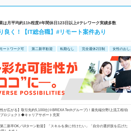
 | #残業は月平均約11h程度#年間休日123日以上#テレワーク実績多数
り良く！【IT総合職】#リモート案件あり
モートワーク可
第二新卒歓迎
転勤なし
完全週休2日制
女性のおし
が広がる】取引先約5,100社(※BREXA Techグループ)！最先端分野/上流工程/自
プロジェクト◆キャリアサポート充実
第二新卒OK／UIターン歓迎】「スキルを身に付けたい」「自分の選択肢を広げた