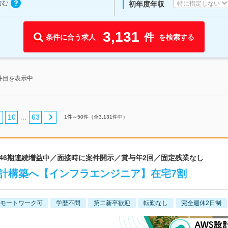
含む
特に指定しない
初年度年収
3,131
件
条件に合う求人
を検索する
0件目を表示中
10
63
…
1
件～
50
件（全
3,131
件中）
 46期連続増益中／面接時に案件開示／賞与年2回／固定残業なし
計構築へ【インフラエンジニア】在宅7割
モートワーク可
学歴不問
第二新卒歓迎
転勤なし
完全週休2日制