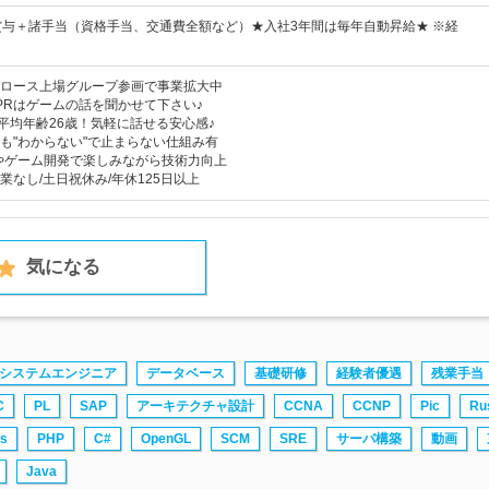
賞与＋諸手当（資格手当、交通費全額など）★入社3年間は毎年自動昇給★ ※経
ロース上場グループ参画で事業拡大中
PRはゲームの話を聞かせて下さい♪
】平均年齢26歳！気軽に話せる安心感♪
も"わからない"で止まらない仕組み有
Iやゲーム開発で楽しみながら技術力向上
業なし/土日祝休み/年休125日以上
気になる
システムエンジニア
データベース
基礎研修
経験者優遇
残業手当
C
PL
SAP
アーキテクチャ設計
CCNA
CCNP
Pic
Ru
s
PHP
C#
OpenGL
SCM
SRE
サーバ構築
動画
Java