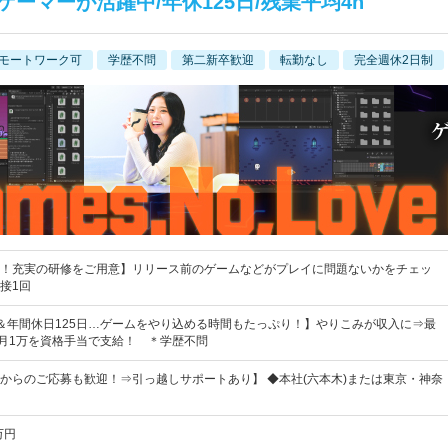
ーマーが活躍中/年休125日/残業平均4h
モートワーク可
学歴不問
第二新卒歓迎
転勤なし
完全週休2日制
！充実の研修をご用意】リリース前のゲームなどがプレイに問題ないかをチェッ
接1回
＆年間休日125日…ゲームをやり込める時間もたっぷり！】やりこみが収入に⇒最
／月1万を資格手当で支給！ ＊学歴不問
からのご応募も歓迎！⇒引っ越しサポートあり】 ◆本社(六本木)または東京・神奈
万円