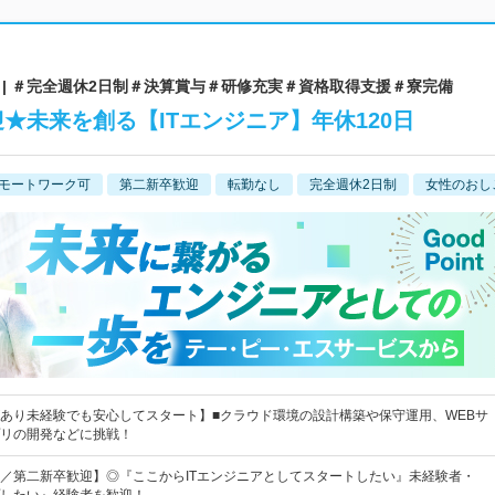
| ＃完全週休2日制＃決算賞与＃研修充実＃資格取得支援＃寮完備
★未来を創る【ITエンジニア】年休120日
モートワーク可
第二新卒歓迎
転勤なし
完全週休2日制
女性のおし
あり未経験でも安心してスタート】■クラウド環境の設計構築や保守運用、WEBサ
リの開発などに挑戦！
／第二新卒歓迎】◎『ここからITエンジニアとしてスタートしたい』未経験者・