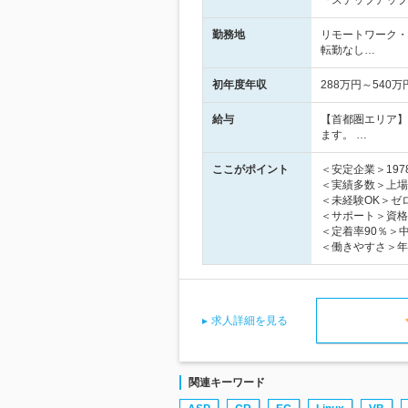
『ステップアップ
勤務地
リモートワーク・
転勤なし…
初年度年収
288万円～540万
給与
【首都圏エリア】
ます。 …
ここがポイント
＜安定企業＞19
＜実績多数＞上場企
＜未経験OK＞ゼ
＜サポート＞資格
＜定着率90％＞
＜働きやすさ＞年休
求人詳細を見る
関連キーワード