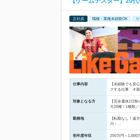
【ゲームテスター】20代ゲ
正社員
職種・業種未経験OK
リ
仕事内容
【未経験でも安心
クする仕事 ＃面
対象となる方
【完全週休2日制
大20種！1種類
勤務地
【転勤なし！遠方
川・…
初年度年収
250万円～1,000