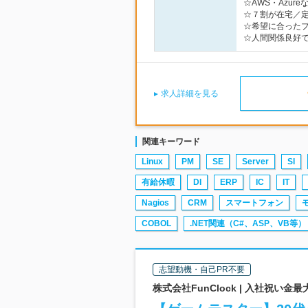
☆AWS・Azu
☆７割が在宅／定
☆希望に合った
☆人間関係良好
求人詳細を見る
関連キーワード
Linux
PM
SE
Server
SI
有給休暇
DI
ERP
IC
IT
Nagios
CRM
スマートフォン
COBOL
.NET関連（C#、ASP、VB等）
志望動機・自己PR不要
株式会社FunClock | 入社祝い