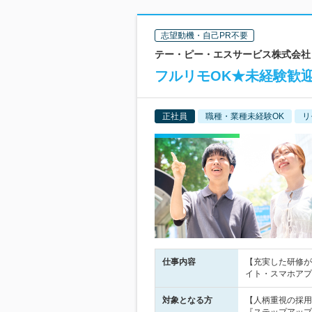
志望動機・自己PR不要
テー・ピー・エスサービス株式会社 
フルリモOK★未経験歓迎
正社員
職種・業種未経験OK
リ
仕事内容
【充実した研修が
イト・スマホアプ
対象となる方
【人柄重視の採用