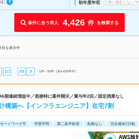
含む
特に指定しない
初年度年収
4,426
件
条件に合う求人
を検索する
0件目を表示中
10
89
…
1
件～
50
件（全
4,426
件中）
 46期連続増益中／面接時に案件開示／賞与年2回／固定残業なし
計構築へ【インフラエンジニア】在宅7割
モートワーク可
学歴不問
第二新卒歓迎
転勤なし
完全週休2日制