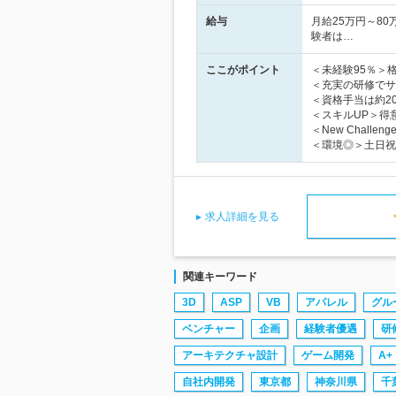
給与
月給25万円～80
験者は…
ここがポイント
＜未経験95％＞
＜充実の研修でサ
＜資格手当は約2
＜スキルUP＞得
＜New Challe
＜環境◎＞土日祝休
求人詳細を見る
関連キーワード
3D
ASP
VB
アパレル
グル
ベンチャー
企画
経験者優遇
研
アーキテクチャ設計
ゲーム開発
A+
自社内開発
東京都
神奈川県
千