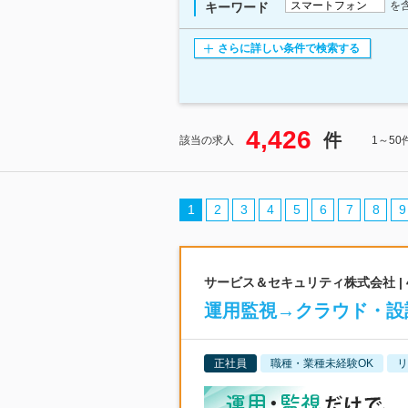
を
キーワード
さらに詳しい条件で検索する
4,426
件
該当の求人
1～5
1
2
3
4
5
6
7
8
9
サービス＆セキュリティ株式会社 |
運用監視→クラウド・設
正社員
職種・業種未経験OK
リ