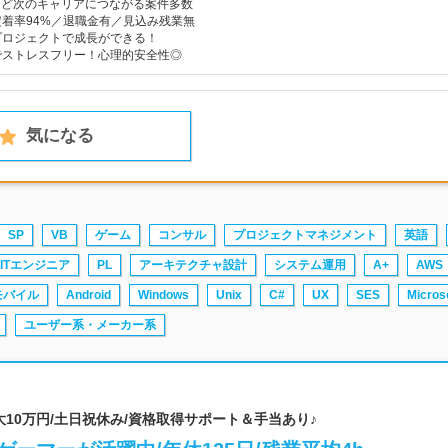
reなど次のキャリアにつながる案件多数
着率94%／退職金有／見込み残業無
プロジェクトで成長ができる！
でストレスフリー！心理的安全性◎
気になる
SP
VB
ゲーム
コンサル
プロジェクトマネジメント
英語
ITエンジニア
PL
アーキテクチャ設計
システム運用
A+
AWS
モバイル
Android
Windows
Unix
C#
UX
SES
Micros
ユーザー系・メーカー系
金最大10万円/土日祝休み/資格取得サポート＆手当あり♪