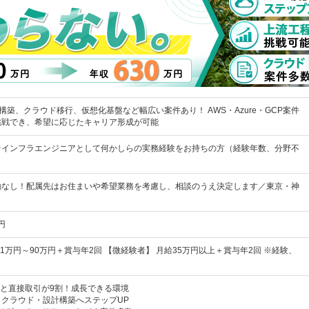
構築、クラウド移行、仮想化基盤など幅広い案件あり！ AWS・Azure・GCP案件
挑戦でき、希望に応じたキャリア形成が可能
★インフラエンジニアとして何かしらの実務経験をお持ちの方（経験年数、分野不
勤なし！配属先はお住まいや希望業務を考慮し、相談のうえ決定します／東京・神
円
41万円～90万円＋賞与年2回 【微経験者】 月給35万円以上＋賞与年2回 ※経験、
企業と直接取引が9割！成長できる環境
クラウド・設計構築へステップUP