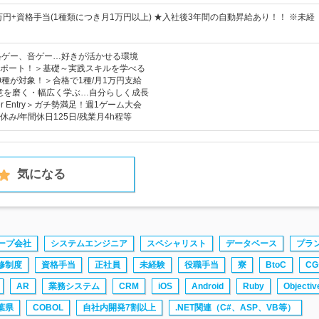
万円+資格手当(1種類につき月1万円以上) ★入社後3年間の自動昇給あり！！ ※未経
格ゲー、音ゲー…好きが活かせる環境
ポート！＞基礎～実践スキルを学べる
0種が対象！＞合格で1種/月1万円支給
意を磨く・幅広く学ぶ…自分らしく成長
nger Entry＞ガチ勢満足！週1ゲーム大会
み/年間休日125日/残業月4h程等
気になる
ープ会社
システムエンジニア
スペシャリスト
データベース
プラ
修制度
資格手当
正社員
未経験
役職手当
寮
BtoC
C
AR
業務システム
CRM
iOS
Android
Ruby
Objectiv
葉県
COBOL
自社内開発7割以上
.NET関連（C#、ASP、VB等）