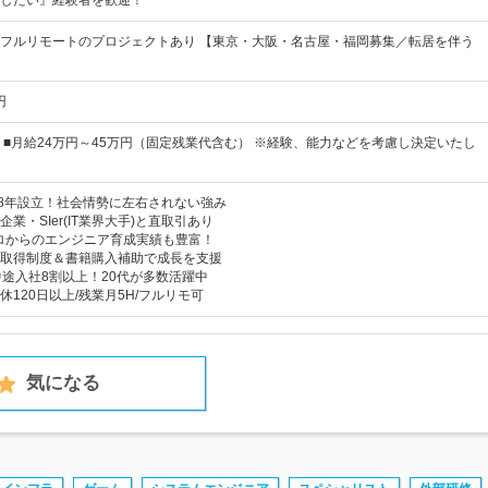
したい』経験者を歓迎！
フルリモートのプロジェクトあり 【東京・大阪・名古屋・福岡募集／転居を伴う
円
 ■月給24万円～45万円（固定残業代含む） ※経験、能力などを考慮し決定いたし
78年設立！社会情勢に左右されない強み
業・SIer(IT業界大手)と直取引あり
ロからのエンジニア育成実績も豊富！
取得制度＆書籍購入補助で成長を支援
中途入社8割以上！20代が多数活躍中
120日以上/残業月5H/フルリモ可
気になる