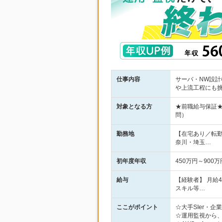
仕事内容
サーバ・NW設計
や上流工程にも
対象となる方
★前職給与保証
問）
勤務地
【在宅あり／転
奈川・埼玉…
初年度年収
450万円～900万
給与
【経験者】 月給
スキル等…
ここがポイント
☆大手SIer・
☆運用監視から、