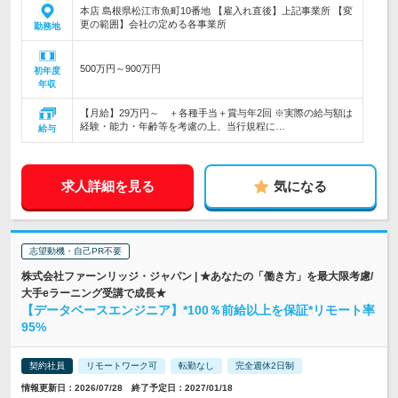
本店 島根県松江市魚町10番地 【雇入れ直後】上記事業所 【変
更の範囲】会社の定める各事業所
勤務地
500万円～900万円
初年度
年収
【月給】29万円～ ＋各種手当＋賞与年2回 ※実際の給与額は
経験・能力・年齢等を考慮の上、当行規程に…
給与
求人詳細を見る
気になる
志望動機・自己PR不要
株式会社ファーンリッジ・ジャパン | ★あなたの「働き方」を最大限考慮/
大手eラーニング受講で成長★
【データベースエンジニア】*100％前給以上を保証*リモート率
95%
契約社員
リモートワーク可
転勤なし
完全週休2日制
情報更新日：2026/07/28 終了予定日：2027/01/18