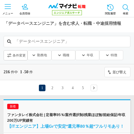
メニュー
会員登録
閲覧履歴
検索
「データベースエンジニア」を含む求人・転職・中途採用情報
「データベースエンジニア」
勤務地
職種
年収
特徴
条件変更
216
1
50
件中
-
件
並び替え
1
2
3
4
5
ファンタレイ株式会社 | 定着率95％/案件選択制/残業ほぼ無/前給保証/年収
200万UP実績有
【ITエンジニア】上場Grで安定*還元率80％超*フルリモあり！