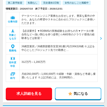
第二新卒歓迎
転勤なし
完全週休2日制
女性のおしごと掲載中
情報更新日：2026/07/10 終了予定日：2026/12/31
データベースエンジニア業務をお任せします。豊富な案件の中
から、あなたの希望やスキルに合わせたプロジェクトに参画い
仕事内容
ただきます。
【必須要件】▼RDBMSの実務経験をお持ちの方▼データの整
合性などへ強い関心を持つ姿勢│☆AWS等のクラウド環境の経
対象と
験者などは歓迎！
なる方
沖縄営業所／沖縄県那覇市安里381番1号ZORKS沖縄 ※上記を
中心としたプロジェクト先での勤務と…
勤務地
312万円～1,200万円
初年度
年収
月給260,000円～1,000,000円 ※経験・年齢・資格など考慮し優
遇いたします ※上記月給には、月20時間の…
給与
求人詳細を見る
気になる