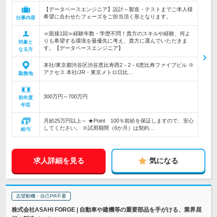
【データベースエンジニア】設計～製造・テストまでご本人様
希望に合わせたフェーズをご担当頂く形となります。
仕事内容
≪面接1回≫経験年数・学歴不問！貴方のスキルや経験、何よ
りも希望する環境を最優先に考え、貴方に選んでいただきま
対象と
す。【データベースエンジニア】
なる方
本社/東京都渋谷区渋谷恵比寿西2－2－6恵比寿ファイブビル ※
アクセス 本社/JR・東京メトロ日比…
勤務地
300万円～700万円
初年度
年収
月給25万円以上～ ★Point 100％前給を保証しますので、安心
してください。 ※試用期間（6か月）は契約…
給与
求人詳細を見る
気になる
志望動機・自己PR不要
株式会社ASAHI FORGE | 自動車や建機等の重要部品を手がける、業界屈