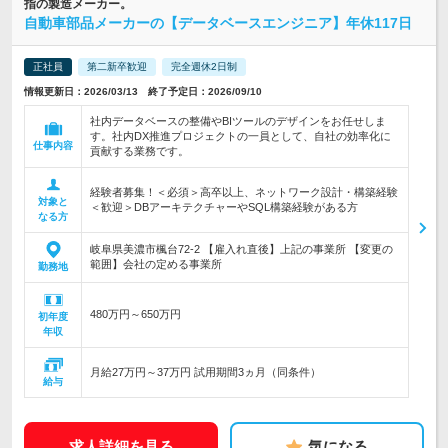
指の製造メーカー。
自動車部品メーカーの【データベースエンジニア】年休117日
正社員
第二新卒歓迎
完全週休2日制
情報更新日：2026/03/13 終了予定日：2026/09/10
社内データベースの整備やBIツールのデザインをお任せしま
す。社内DX推進プロジェクトの一員として、自社の効率化に
仕事内容
貢献する業務です。
経験者募集！＜必須＞高卒以上、ネットワーク設計・構築経験
対象と
＜歓迎＞DBアーキテクチャーやSQL構築経験がある方
なる方
岐阜県美濃市楓台72-2 【雇入れ直後】上記の事業所 【変更の
範囲】会社の定める事業所
勤務地
480万円～650万円
初年度
年収
月給27万円～37万円 試用期間3ヵ月（同条件）
給与
求人詳細を見る
気になる