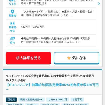
対象と
不問・第二新卒歓迎！
なる方
【フルリモートOK！／転勤なし】 ★東京・大阪・札幌・名古
屋・福岡 ※希望を考慮し決定いたします。…
勤務地
420万円～1,000万円
初年度
年収
◆月給35万円～110万円＜入社時から年収200万円UP実現多
数！前職給与を100％保証！還元率80％以上＞ ※…
給与
求人詳細を見る
気になる
ラッドステイト株式会社 | 還元率80％超★希望案件を選択OK★残業月
9h★フルリモ可
【ITエンジニア】前職給与保証/定着率95％/初年度年収420万円
～
正社員
職種・業種未経験OK
リモートワーク可
学歴不問