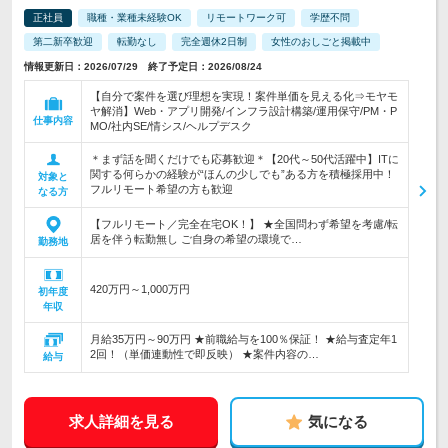
正社員
職種・業種未経験OK
リモートワーク可
学歴不問
第二新卒歓迎
転勤なし
完全週休2日制
女性のおしごと掲載中
情報更新日：2026/07/29 終了予定日：2026/08/24
【自分で案件を選び理想を実現！案件単価を見える化⇒モヤモ
ヤ解消】Web・アプリ開発/インフラ設計構築/運用保守/PM・P
仕事内容
MO/社内SE/情シス/ヘルプデスク
＊まず話を聞くだけでも応募歓迎＊【20代～50代活躍中】ITに
関する何らかの経験が“ほんの少しでも”ある方を積極採用中！
対象と
フルリモート希望の方も歓迎
なる方
【フルリモート／完全在宅OK！】 ★全国問わず希望を考慮/転
居を伴う転勤無し ご自身の希望の環境で…
勤務地
420万円～1,000万円
初年度
年収
月給35万円～90万円 ★前職給与を100％保証！ ★給与査定年1
2回！（単価連動性で即反映） ★案件内容の…
給与
求人詳細を見る
気になる