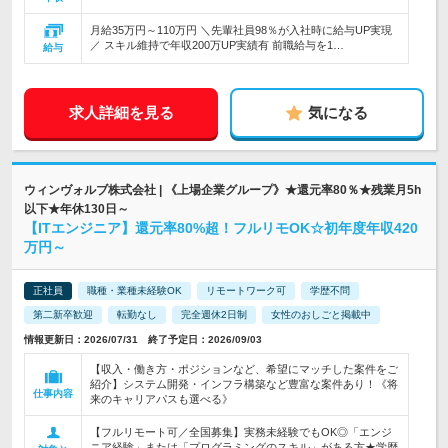
月給35万円～110万円 ＼先輩社員98％が入社時に給与UP実現
／ スキル維持で年収200万UP実績有 前職給与を1…
給与
求人詳細を見る
気になる
ウィンヴォルブ株式会社 | 《上場企業グループ》★還元率80％★残業月5h
以下★年休130日～
【ITエンジニア】還元率80%超！フルリモOK☆初年度年収420
万円～
正社員
職種・業種未経験OK
リモートワーク可
学歴不問
第二新卒歓迎
転勤なし
完全週休2日制
女性のおしごと掲載中
情報更新日：2026/07/31 終了予定日：2026/09/03
【収入・働き方・ポジションなど、希望にマッチした案件をご
紹介】システム開発・インフラ構築など豊富な案件あり！《将
仕事内容
来のキャリアパスも選べる》
【フルリモート可／全国募集】実務未経験でもOK◎「エンジ
ニア経験」または「プログラミングのスキル」がある方★学歴