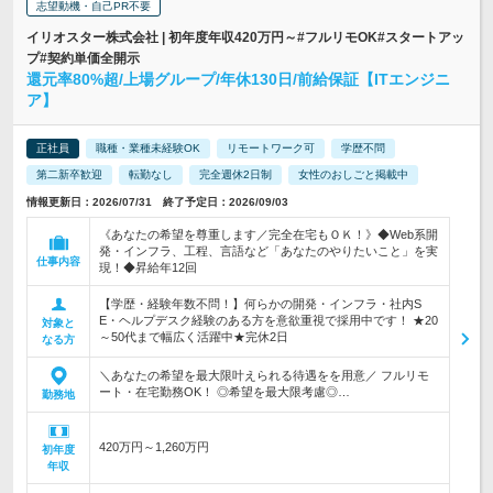
志望動機・自己PR不要
イリオスター株式会社 | 初年度年収420万円～#フルリモOK#スタートアッ
プ#契約単価全開示
還元率80%超/上場グループ/年休130日/前給保証【ITエンジニ
ア】
正社員
職種・業種未経験OK
リモートワーク可
学歴不問
第二新卒歓迎
転勤なし
完全週休2日制
女性のおしごと掲載中
情報更新日：2026/07/31 終了予定日：2026/09/03
《あなたの希望を尊重します／完全在宅もＯＫ！》◆Web系開
発・インフラ、工程、言語など「あなたのやりたいこと」を実
仕事内容
現！◆昇給年12回
【学歴・経験年数不問！】何らかの開発・インフラ・社内S
E・ヘルプデスク経験のある方を意欲重視で採用中です！ ★20
対象と
～50代まで幅広く活躍中★完休2日
なる方
＼あなたの希望を最大限叶えられる待遇をを用意／ フルリモ
ート・在宅勤務OK！ ◎希望を最大限考慮◎…
勤務地
420万円～1,260万円
初年度
年収