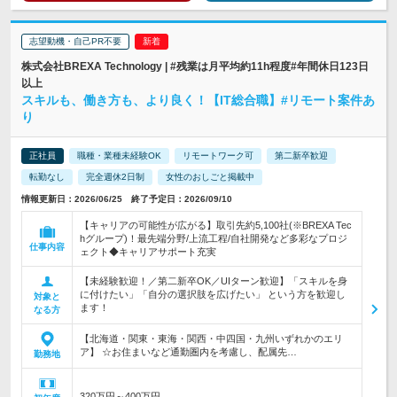
志望動機・自己PR不要
株式会社BREXA Technology | #残業は月平均約11h程度#年間休日123日
以上
スキルも、働き方も、より良く！【IT総合職】#リモート案件あ
り
正社員
職種・業種未経験OK
リモートワーク可
第二新卒歓迎
転勤なし
完全週休2日制
女性のおしごと掲載中
情報更新日：2026/06/25 終了予定日：2026/09/10
【キャリアの可能性が広がる】取引先約5,100社(※BREXA Tec
hグループ)！最先端分野/上流工程/自社開発など多彩なプロジ
仕事内容
ェクト◆キャリアサポート充実
【未経験歓迎！／第二新卒OK／UIターン歓迎】「スキルを身
に付けたい」「自分の選択肢を広げたい」 という方を歓迎し
対象と
ます！
なる方
【北海道・関東・東海・関西・中四国・九州いずれかのエリ
ア】 ☆お住まいなど通勤圏内を考慮し、配属先…
勤務地
320万円～400万円