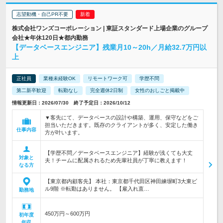
志望動機・自己PR不要
株式会社ワンズコーポレーション | 東証スタンダード上場企業のグループ
会社★年休120日★都内勤務
【データベースエンジニア】残業月10～20h／月給32.7万円以
上
正社員
業種未経験OK
リモートワーク可
学歴不問
第二新卒歓迎
転勤なし
完全週休2日制
女性のおしごと掲載中
情報更新日：2026/07/30 終了予定日：2026/10/12
▼客先にて、データベースの設計や構築、運用、保守などをご
担当いただきます。既存のクライアントが多く、安定した働き
仕事内容
方が叶います。
【学歴不問／データベースエンジニア】経験が浅くても大丈
対象と
夫！チームに配属されるため先輩社員が丁寧に教えます！
なる方
【東京都内顧客先】 本社：東京都千代田区神田練塀町3大東ビ
ル9階 ※転勤はありません。 【雇入れ直…
勤務地
450万円～600万円
初年度
年収