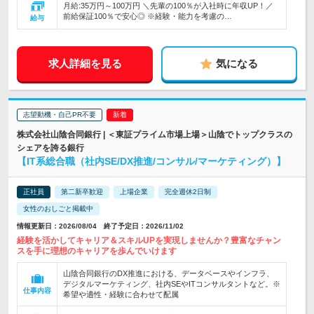
月給:35万円～100万円 ＼先輩の100％が入社時に年収UP！／
前給保証100％で安心◎ ※経験・能力を考慮の…
給与
求人詳細を見る
気になる
志望動機・自己PR不要
株式会社山陰合同銀行 | ＜東証プライム市場上場＞山陰でトップクラスの
シェアを誇る銀行
【IT系総合職（社内SE/DX推進/コンサル/マーケティング）】
正社員
第二新卒歓迎
上場企業
完全週休2日制
女性のおしごと掲載中
情報更新日：2026/08/04 終了予定日：2026/11/02
経験を活かしてキャリア＆スキルUPを実現しませんか？豊富なチャン
スを手に理想のキャリアを歩んでいけます
山陰合同銀行のDX推進における、データベースやインフラ、
デジタルマーケティング、社内SEやITコンサルタントなど。※
仕事内容
希望や適性・経験に合わせて配属