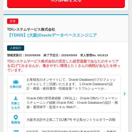
TDIシステムサービス株式会社
【TDISS】(大阪)Oracleデータベースエンジニア
人材紹介
情報更新日：2026/08/06 終了予定日：2026/09/09 求人管理No. 601619
TDIシステムサービス株式会社の安定した経営基盤であなたのキャリア
を広げてみませんか。働きやすい環境とたくさんの挑戦があなたを待っ
ています。
お客様先のオンサイトにて、Oracle Databaseのプロフェッシ
ョナルとしてご活躍いただきます。 1.Oracle Databaseの設
仕事内容
計・構築・維持運用・性能改善:* トラブルシュートか…
Oracle DBの管理者経験（3年以上） Oracle DBのパフォーマン
スチューニング経験 Oracle RAC・Oracle Databaseの設計・構
対象と
築・運用保守・監視スキル Webア…
なる方
大阪市北区中之島二丁目2番7号 中之島セントラルタワー20階
勤務地