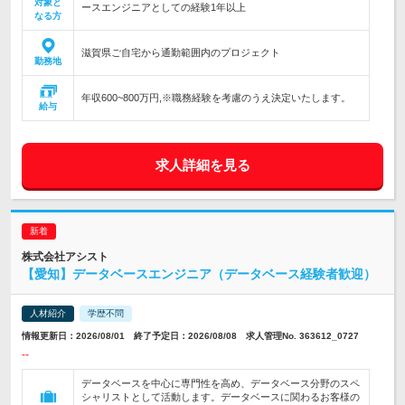
対象と
ースエンジニアとしての経験1年以上
なる方
滋賀県ご自宅から通勤範囲内のプロジェクト
勤務地
年収600~800万円,※職務経験を考慮のうえ決定いたします。
給与
求人詳細を見る
株式会社アシスト
【愛知】データベースエンジニア（データベース経験者歓迎）
人材紹介
学歴不問
情報更新日：2026/08/01 終了予定日：2026/08/08 求人管理No. 363612_0727
--
データベースを中心に専門性を高め、データベース分野のスペ
シャリストとして活動します。データベースに関わるお客様の