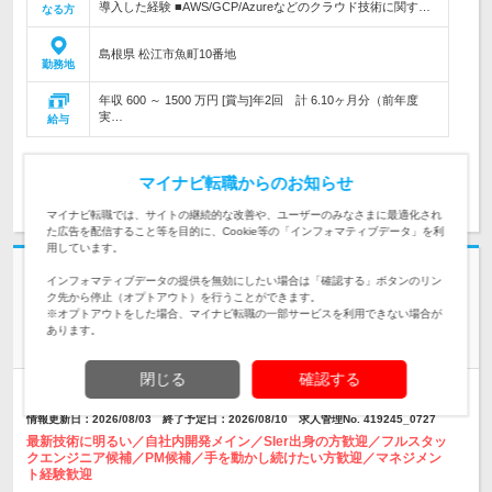
導入した経験 ■AWS/GCP/Azureなどのクラウド技術に関す…
なる方
島根県 松江市魚町10番地
勤務地
年収 600 ～ 1500 万円 [賞与]年2回 計 6.10ヶ月分（前年度
実…
給与
マイナビ転職からのお知らせ
求人詳細を見る
マイナビ転職では、サイトの継続的な改善や、ユーザーのみなさまに最適化され
た広告を配信すること等を目的に、Cookie等の「インフォマティブデータ」を利
用しています。
インフォマティブデータの提供を無効にしたい場合は「確認する」ボタンのリン
ク先から停止（オプトアウト）を行うことができます。
GMOペイメントゲートウェイ株式会社
※オプトアウトをした場合、マイナビ転職の一部サービスを利用できない場合が
【週2在宅可】データベースエンジニア（ハイクラス/即戦力/自
あります。
社決済サービス）
閉じる
確認する
人材紹介
学歴不問
上場企業
High Class
情報更新日：2026/08/03 終了予定日：2026/08/10 求人管理No. 419245_0727
最新技術に明るい／自社内開発メイン／SIer出身の方歓迎／フルスタッ
クエンジニア候補／PM候補／手を動かし続けたい方歓迎／マネジメン
ト経験歓迎