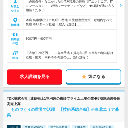
〈必須条件〉なにかしらのIT系職種の経験（ITエンジニア、IT
コンサルタント、WEBマーケティングなど）★経験が浅い方も
対象と
相談ください！
なる方
本店 島根県松江市魚町10番地 ※受動喫煙対策：敷地内すべて
禁煙 ※UIターン歓迎 【雇入れ直後】…
勤務地
500万円～900万円
初年度
年収
【月給】29万円～ ＋各種手当＋賞与年2回 ※実際の給与額は
経験・能力・年齢等を考慮の上、当行規程に…
給与
求人詳細を見る
気になる
TDK株式会社 | 連結売上1兆円超の東証プライム上場企業◆5期連続過去最
高売上高
―ものづくりの世界で活躍―【技術系総合職】※東北エリア募
集
正社員
業種未経験OK
第二新卒歓迎
上場企業
完全週休2日制