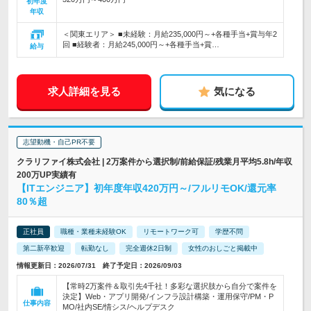
初年度
年収
＜関東エリア＞ ■未経験：月給235,000円～+各種手当+賞与年2
回 ■経験者：月給245,000円～+各種手当+賞…
給与
求人詳細を見る
気になる
志望動機・自己PR不要
クラリファイ株式会社 | 2万案件から選択制/前給保証/残業月平均5.8h/年収
200万UP実績有
【ITエンジニア】初年度年収420万円～/フルリモOK/還元率
80％超
正社員
職種・業種未経験OK
リモートワーク可
学歴不問
第二新卒歓迎
転勤なし
完全週休2日制
女性のおしごと掲載中
情報更新日：2026/07/31 終了予定日：2026/09/03
【常時2万案件＆取引先4千社！多彩な選択肢から自分で案件を
決定】Web・アプリ開発/インフラ設計構築・運用保守/PM・P
仕事内容
MO/社内SE/情シス/ヘルプデスク