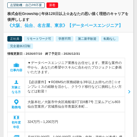
志望動機・自己PR不要
株式会社Growship | 年休128日以上☆あなたの思い描く理想のキャリアを
後押しします
《大阪、仙台、名古屋、東京》【データベースエンジニア】
正社員
リモートワーク可
学歴不問
第二新卒歓迎
転勤なし
完全週休2日制
情報更新日：2026/07/10 終了予定日：2026/12/31
▼データベースエンジニア業務をお任せします。豊富な案件の
中から、あなたの希望やスキルに合わせたプロジェクトに参画
仕事内容
いただきます。
【必須要件】▼RDBMSの実務経験を3年以上お持ちの方│☆オ
ンプレミスの経験を活かし、クラウド移行などに挑戦したい方
対象と
などは歓迎！
なる方
大阪本社／大阪市中央区南船場3丁目8番7号 三栄ムアビル803
仙台営業所／宮城県仙台市青葉区本町…
勤務地
324万円～1,200万円
初年度
年収