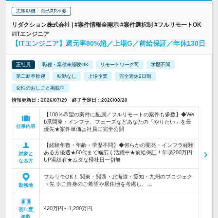
志望動機・自己PR不要
リダクション株式会社 | #案件情報全開示 #案件選択制 #フルリモートOK
#ITエンジニア
【ITエンジニア】還元率80%超／上場G／前給保証／年休130日
正社員
職種・業種未経験OK
リモートワーク可
学歴不問
第二新卒歓迎
転勤なし
上場企業
完全週休2日制
女性のおしごと掲載中
情報更新日：2026/07/29 終了予定日：2026/08/20
【100％希望の案件に配属／フルリモートの案件も多数】◆We
b系開発・インフラ、フェーズなどあなたの「やりたい」を最
仕事内容
優先★案件単価は社員に完全公開
【経験年数・年齢・学歴不問】◆何らかの開発・インフラ経験
ある方優遇★60代まで幅広く活躍中★前給保証！年収200万円
対象と
UP実績有★ムダな帰社日一切無
なる方
フルリモOK！ 関東・関西・北海道・愛知・九州のプロジェク
ト先 ※ご自身のご希望や居住地を考慮し、…
勤務地
420万円～1,200万円
初年度
年収