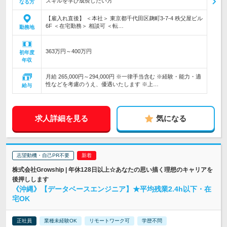
スキルを学び成長したい方
なる方
【雇入れ直後】 ＜本社＞ 東京都千代田区麹町3-7-4 秩父屋ビル
6F ＜在宅勤務＞ 相談可 ＜転…
勤務地
363万円～400万円
初年度
年収
月給 265,000円～294,000円 ※一律手当含む ※経験・能力・適
性などを考慮のうえ、優遇いたします ※上…
給与
求人詳細を見る
気になる
志望動機・自己PR不要
株式会社Growship | 年休128日以上☆あなたの思い描く理想のキャリアを
後押しします
《沖縄》【データベースエンジニア】★平均残業2.4h以下・在
宅OK
正社員
業種未経験OK
リモートワーク可
学歴不問