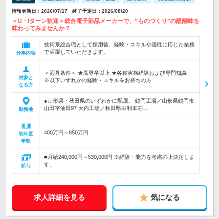
情報更新日：2026/07/17 終了予定日：2026/08/20
＜U・Iターン歓迎＞総合電子部品メーカーで、“ものづくり”の醍醐味を
味わってみませんか？
技術系総合職として採用後、経験・スキルや適性に応じた業務
で活躍していただきます。
仕事内容
＜応募条件＞ ★高専卒以上 ★各種実務経験および専門知識
対象と
※以下いずれかの経験・スキルをお持ちの方
なる方
●山形県・秋田県のいずれかに配属。 鶴岡工場／山形県鶴岡市
山田字油田97 大内工場／秋田県由利本荘…
勤務地
400万円～850万円
初年度
年収
■月給240,000円～530,000円 ※経験・能力を考慮の上決定しま
す。
給与
求人詳細を見る
気になる