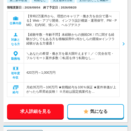
第二新卒歓迎
転勤なし
完全週休2日制
女性のおしごと掲載中
情報更新日：2026/08/04 終了予定日：2026/08/20
【常時2万案件から、理想のキャリア・働き方を自分で選べ
る】Web・アプリ開発、インフラ設計構築・運用保守、PM・P
仕事内容
MO、社内SE、情シス、ヘルプデスク
【経験年数・年齢不問】未経験からの挑戦OK！ITに関する経
験が少しでもある方を積極採用中♪何かしらの開発orインフラ
対象と
経験がある方優遇！
なる方
＼あなたの希望・働き方を最大限叶えます！／ ◇完全在宅・
フルリモート案件多数 ◇転居を伴う転勤なし…
勤務地
420万円～1,000万円
初年度
年収
月給35万円～100万円 ★前職給与を100％保証 ★案件単価が上
がったら即昇給反映！ ※月給は固定残業代を…
給与
求人詳細を見る
気になる