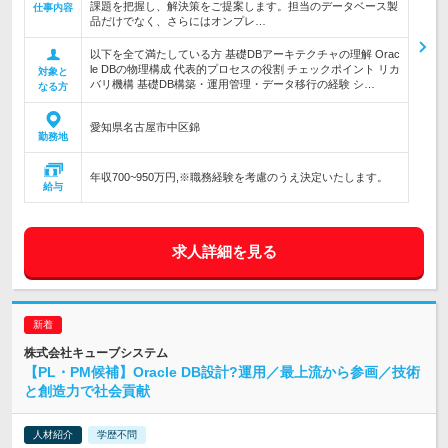
課題を把握し、解決策をご提案します。担当のデータベース製
仕事内容
品だけでなく、さらにはオンプレ…
以下を全て満たしている方 基礎DBアーキテクチャの理解 Orac
le DBの物理構成 代表的プロセスの役割 チェックポイント リカ
対象と
バリ機構 基礎DB構築・運用管理・データ移行の経験 シ…
なる方
愛知県名古屋市中区錦
勤務地
年収700~950万円,※職務経験を考慮のうえ決定いたします。
給与
求人詳細を見る
株式会社キューブシステム
【PL・PM候補】Oracle DB設計?運用／最上流から参画／技術
と創造力で社会貢献
人材紹介
学歴不問