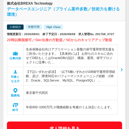
株式会社BREXA Technology
データベースエンジニア（プライム案件多数／技術力を磨ける
環境）
人材紹介
学歴不問
High Class
情報更新日：2026/08/01 終了予定日：2026/08/08 求人管理No. 291768_0727
20時以降面接可／SIer出身の方歓迎／SEからのキャリアアップ歓迎
生命保険会社向けアプリケーション基盤の保守運用管理支援を
ご担当いただきます。 【具体的には】 お持ちのスキルに合わ
せてDB2もしくはOracleDBの設計、構築、運用、保守プロジ
仕事内容
ェクトに従事いた…
【下記いずれか必須】 ・以下5種いずれかのDB保守運用管理経
験、及び、障害対応やパフォーマンスチューニング経験 （DB
対象と
2、Oracle、SQLServer、MySQL、PostgreSQL） …
なる方
東京都千代田区
勤務地
年収800~1000万円,※職務経験を考慮のうえ決定いたします。
給与
求人詳細を見る