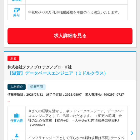
年収650~800万円,※職務経験を考慮のうえ決定いたします。
給与
求人詳細を見る
株式会社テクノプロ テクノプロ・IT社
【滋賀】データベースエンジニア（ミドルクラス）
人材紹介
学歴不問
情報更新日：2026/07/31 終了予定日：2026/08/07 求人管理No. 406297_0727
--
今までの経験を活かし、ネットワークエンジニア、データベー
スエンジニアとしてご活躍いただきます。 （変更の範囲）会
社の定める業務 【案件例】 ・大手Sier社内情報基盤構築PJ
仕事内容
（Windows …
インフラエンジニアとして何らかの経験(規模は不問) データベ