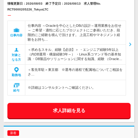
情報更新日：2026/08/03 終了予定日：2026/08/13 求人管理No.
RCT0000205226_TokyoLTC
ー
仕事内容 ～Oracleを中心としたDBの設計～運用業務をお任せ
～ ご希望・適性に応じたプロジェクトにご参画いただき、段
階的にご経験を積んで頂けます。 上流工程やマネジメント経
仕事内容
験をお持ち…
＜求めるスキル、経験【必須】＞ ・エンジニア経験5年以上
（内DB運用・構築経験3年～） ・Linux系コマンド等の基本知
対象と
識 ・DB製品やソリューションに関する知識、経験 （Oracle…
なる方
＜客先常駐＞東京都 ※選考の過程で配属地についてご相談を
さ…
勤務地
※詳細はコンサルタントへご確認ください。
給与
求人詳細を見る