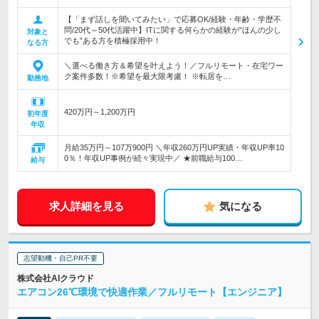
【「まず話しを聞いてみたい」で応募OK/経験・年齢・学歴不
問/20代～50代活躍中】ITに関する何らかの経験が“ほんの少し
対象と
でも”ある方を積極採用中！
なる方
＼選べる働き方＆希望を叶えよう！／フルリモート・在宅ワー
ク案件多数！※希望を最大限考慮！ ※転居を…
勤務地
420万円～1,200万円
初年度
年収
月給35万円～107万900円 ＼年収260万円UP実績・年収UP率10
0％！年収UP事例が続々実現中／ ★前職給与100…
給与
求人詳細を見る
気になる
志望動機・自己PR不要
株式会社AIクラウド
エアコン26℃環境で快適作業／フルリモート【エンジニア】