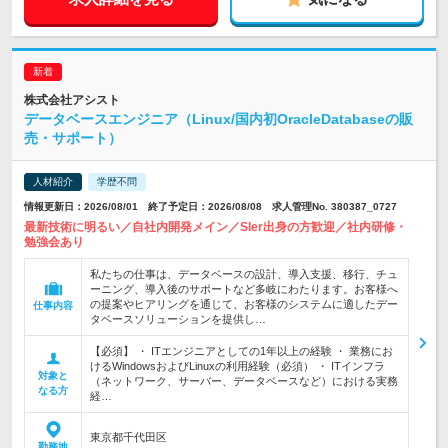
株式会社アシスト
データベースエンジニア（Linux/国内初OracleDatabaseの販
売・サポート）
人材紹介
学歴不問
情報更新日：2026/08/01 終了予定日：2026/08/08 求人管理No. 380387_0727
最新技術に明るい／自社内開発メイン／SIer出身の方歓迎／社内研修・
勉強会あり
私たちの仕事は、データベースの設計、導入支援、移行、チュ
ーニング、導入後のサポートなど多岐にわたります。お客様へ
の提案やヒアリングを通じて、お客様のシステムに適したデー
仕事内容
タベースソリューションを提供し…
【必須】 ・ ITエンジニアとしての1年以上の経験 ・ 業務にお
けるWindowsおよびLinuxの利用経験（必須） ・ ITインフラ
対象と
（ネットワーク、サーバー、データベースなど）における実務
なる方
経…
東京都千代田区
勤務地