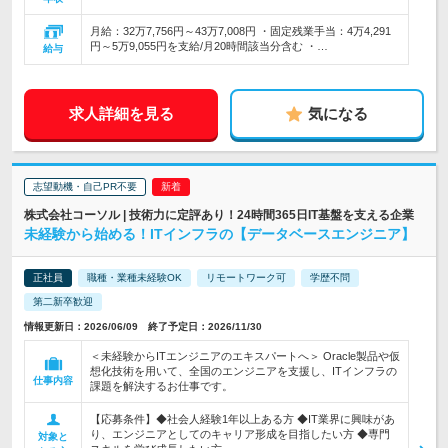
月給：32万7,756円～43万7,008円 ・固定残業手当：4万4,291
円～5万9,055円を支給/月20時間該当分含む ・…
給与
求人詳細を見る
気になる
志望動機・自己PR不要
株式会社コーソル | 技術力に定評あり！24時間365日IT基盤を支える企業
未経験から始める！ITインフラの【データベースエンジニア】
正社員
職種・業種未経験OK
リモートワーク可
学歴不問
第二新卒歓迎
情報更新日：2026/06/09 終了予定日：2026/11/30
＜未経験からITエンジニアのエキスパートへ＞ Oracle製品や仮
想化技術を用いて、全国のエンジニアを支援し、ITインフラの
仕事内容
課題を解決するお仕事です。
【応募条件】◆社会人経験1年以上ある方 ◆IT業界に興味があ
り、エンジニアとしてのキャリア形成を目指したい方 ◆専門
対象と