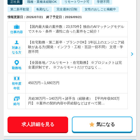
正社員
職種・業種未経験OK
リモートワーク可
学歴不問
第二新卒歓迎
転勤なし
完全週休2日制
女性のおしごと掲載中
情報更新日：2026/07/21 終了予定日：2026/09/21
【国内最大級の案件数：23,570件】独自のAIマッチングモデル
でスキル・条件・適性に合った案件をご紹介！
仕事内容
【在宅勤務・第二新卒・ブランクOK】1年以上のエンジニア経
験がある方(開発・インフラ・工程・言語一切不問） 文理・学
対象と
歴不問
なる方
【全国各地／フルリモート・在宅勤務】 ※プロジェクトは完
全選択制です。 ※フルリモートだけではなく…
勤務地
450万円～1,680万円
初年度
年収
月給38万円～140万円＋諸手当（経験者） 【平均年収603万
円】 ※案件の契約内容や昇給額などはすべて開…
給与
求人詳細を見る
気になる