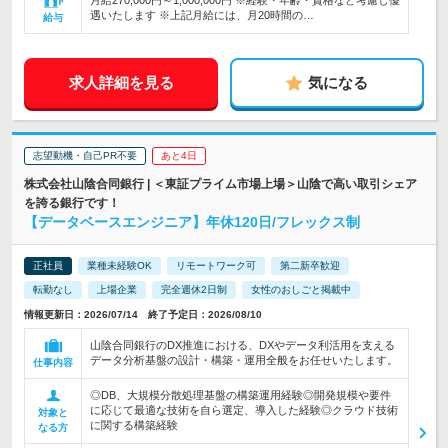
月給270,000円～1,000,000円 ※経験・年齢・資格など考慮し優
遇いたします ※上記月給には、月20時間の…
給与
求人詳細を見る
気になる
志望動機・自己PR不要
あと4日
株式会社山陰合同銀行 | ＜東証プライム市場上場＞山陰で高い取引シェア
を誇る銀行です！
【データベースエンジニア】年休120日/フレックス制
正社員
業種未経験OK
リモートワーク可
第二新卒歓迎
転勤なし
上場企業
完全週休2日制
女性のおしごと掲載中
情報更新日：2026/07/14 終了予定日：2026/08/10
山陰合同銀行のDX推進における、DXやデータ利活用を支える
データ分析基盤の設計・構築・運用全般をお任せいたします。
仕事内容
◎DB、大規模分散処理基盤の構築運用経験◎開発規模や要件
に応じて最適な技術を自ら選定、導入した経験◎クラウド技術
対象と
に関する構築経験
なる方