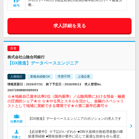
570万円～700万円/固定給制(月給制)/基本給30万円～＋裁量労
働…
給与
求人詳細を見る
株式会社山陰合同銀行
【DX推進】データベースエンジニア
人材紹介
業種未経験OK
学歴不問
上場企業
情報更新日：2026/07/31 終了予定日：2026/08/13 求人管理No.
260728MN80989003
☆★地銀自己資本比率2位（国内基準）／山陰両県における預金・融資
の圧倒的シェア★☆ ☆★やる気とスキルを活かし、金融のスペシャリ
ストとして地域に貢献できる環境です★☆第二新卒応募可☆
【DX推進】データベースエンジニアのポジションの求人です
仕事内容
【必須要件】 ※下記のいずれか ■DB/大規模分散処理基盤の構
築運用経験 ■開発規模や要件に応じて最適な技術を自ら選定、
対象と