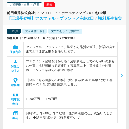
志望動機・自己PR不要
前田道路株式会社 | インフロニア・ホールディングスの中核企業
【工場長候補】アスファルトプラント／完休2日／福利厚生充実
正社員
完全週休2日制
女性のおしごと掲載中
情報更新日：2026/06/12 終了予定日：2026/12/03
アスファルトプラントにて、製造から品質の管理、営業の統括
まで工場運営全般をお任せします。
仕事内容
マネジメント経験を活かせる！経験を活かしてやりがいのある
お仕事に挑戦可能＜必須要件＞高専卒以上、製造業または建
対象と
設・インフラ業界での管理経験者
なる方
【全国にある拠点での勤務】 愛知県 福岡県 広島県 北海道 香
川県 神奈川県 宮城県 新潟県 大阪…
勤務地
1,000万円～1,150万円
初年度
年収
月給52万円～60万円 ※経験・能力を考慮の上、決定いたしま
す。 ◆試用期間3ヵ月（待遇変更なし）
給与