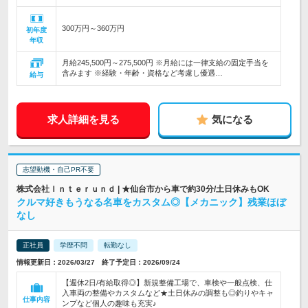
300万円～360万円
初年度
年収
月給245,500円～275,500円 ※月給には一律支給の固定手当を
含みます ※経験・年齢・資格など考慮し優遇…
給与
求人詳細を見る
気になる
志望動機・自己PR不要
株式会社Ｉｎｔｅｒｕｎｄ | ★仙台市から車で約30分/土日休みもOK
クルマ好きもうなる名車をカスタム◎【メカニック】残業ほぼ
なし
正社員
学歴不問
転勤なし
情報更新日：2026/03/27 終了予定日：2026/09/24
【週休2日/有給取得◎】新規整備工場で、車検や一般点検、仕
入車両の整備やカスタムなど★土日休みの調整も◎釣りやキャ
仕事内容
ンプなど個人の趣味も充実♪