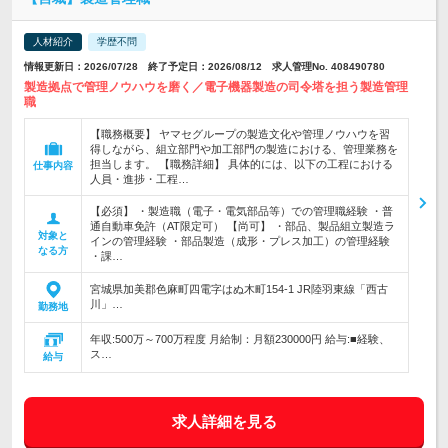
人材紹介
学歴不問
情報更新日：2026/07/28 終了予定日：2026/08/12 求人管理No. 408490780
製造拠点で管理ノウハウを磨く／電子機器製造の司令塔を担う製造管理
職
【職務概要】 ヤマセグループの製造文化や管理ノウハウを習
得しながら、組立部門や加工部門の製造における、管理業務を
担当します。 【職務詳細】 具体的には、以下の工程における
仕事内容
人員・進捗・工程…
【必須】 ・製造職（電子・電気部品等）での管理職経験 ・普
通自動車免許（AT限定可） 【尚可】 ・部品、製品組立製造ラ
対象と
インの管理経験 ・部品製造（成形・プレス加工）の管理経験
なる方
・課…
宮城県加美郡色麻町四電字はぬ木町154-1 JR陸羽東線「西古
川」…
勤務地
年収:500万～700万程度 月給制：月額230000円 給与:■経験、
ス…
給与
求人詳細を見る