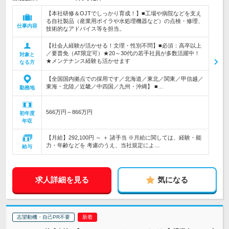
【本社研修＆OJTでしっかり育成！】■工場や病院などを支え
る自社製品（産業用ボイラや水処理機器など）の点検・修理、
仕事内容
技術的なアドバイス等を担当。
【社会人経験が活かせる！文理・性別不問】■必須：高卒以上
／要普免（AT限定可）★20～30代の若手社員が多数活躍中！
対象と
★メンテナンス経験も活かせます
なる方
【全国国内拠点での採用です／北海道／東北／関東／甲信越／
東海・北陸／近畿／中四国／九州・沖縄】 ■…
勤務地
566万円～866万円
初年度
年収
【月給】292,100円 ～ ＋ 諸手当 ※月給に関しては、経験・能
力・年齢などを 考慮のうえ、当社規定によ…
給与
求人詳細を見る
気になる
志望動機・自己PR不要