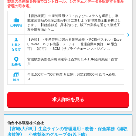
製造の全体像を数値でコントロール。システムとデータを駆使する生産
管理の司令塔。
【職務概要】 生産管理用ソフトおよびシステムを運用し、車
載電装部品の生産活動が円滑に進むよう管理業務全般を担当し
ます 。 【職務詳細】 具体的には、以下の業務を通じて製造工
仕事内容
程を情報面から…
【必須】 ・生産管理に関わる業務経験 ・PC操作スキル（Exce
l、Word、ネット検索、メール） ・普通自動車免許（AT限定
対象と
可） 【尚可】 ・SCM（サプライチェーンマネジメン…
なる方
宮城県加美郡色麻町四電字はぬ木町154-1 JR陸羽東線「西古
川」…
勤務地
年収:500万～700万程度 月給制：月額230000円 給与:■経験、
ス…
給与
求人詳細を見る
仙台小林製薬株式会社
【宮城/大和町】生産ラインの管理運用・改善・保全業務《経験
者歓迎》 小林製薬のグループ会(以下略)