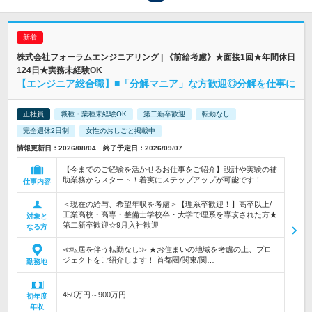
株式会社フォーラムエンジニアリング | 《前給考慮》★面接1回★年間休日
124日★実務未経験OK
【エンジニア総合職】■「分解マニア」な方歓迎◎分解を仕事に
正社員
職種・業種未経験OK
第二新卒歓迎
転勤なし
完全週休2日制
女性のおしごと掲載中
情報更新日：2026/08/04 終了予定日：2026/09/07
【今までのご経験を活かせるお仕事をご紹介】設計や実験の補
助業務からスタート！着実にステップアップが可能です！
仕事内容
＜現在の給与、希望年収を考慮＞【理系卒歓迎！】高卒以上/
工業高校・高専・整備士学校卒・大学で理系を専攻された方★
対象と
第二新卒歓迎☆9月入社歓迎
なる方
≪転居を伴う転勤なし≫ ★お住まいの地域を考慮の上、プロ
ジェクトをご紹介します！ 首都圏/関東/関…
勤務地
450万円～900万円
初年度
年収