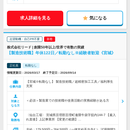
求人詳細を見る
気になる
志望動機・自己PR不要
株式会社リード | 創業50年以上/世界で有数の実績
【製造技術職】年休122日／転勤なし※経験者歓迎《宮城》
正社員
転勤なし
情報更新日：2026/03/17 終了予定日：2026/09/14
【宮城※転勤なし】 製造技術職／超精密加工工具／福利厚生
充実
仕事内容
＜必須＞製造業での技術職や改善活動の実務経験がある方
対象と
なる方
〈仙台工場〉 宮城県亘理郡亘理町逢隈牛袋字舘内144-7 【雇入
れ直後】上記事業所 【変更の範囲】…
勤務地
月給：179,500円～264,500円（一律支給手当含む） 試用期間3