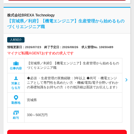
株式会社BREXA Technology
【宮城県／利府】【機電エンジニア】生産管理から始めるもの
づくりエンジニア職
人材紹介
情報更新日：2026/07/23 終了予定日：2026/08/26 求人管理No. 10650489
マイナビ転職AGENTおすすめの求人です
【宮城県／利府】【機電エンジニア】生産管理から始めるもの
づくりエンジニア職
仕事内容
◆必須 ・生産管理の実務経験：3年以上 ◆尚可 ・機電エンジ
ニアとして専門性を高めたい方 ・機械/電気/電子分野いずれか
対象と
の基礎知識をお持ちの方（その他詳細は面談でお伝えします）
なる方
宮城県
勤務地
330～500万円
給与