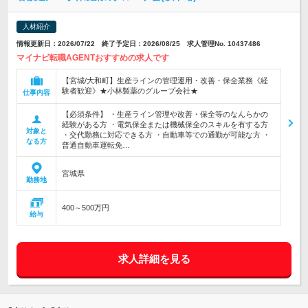
人材紹介
情報更新日：2026/07/22 終了予定日：2026/08/25 求人管理No. 10437486
マイナビ転職AGENTおすすめの求人です
【宮城/大和町】生産ラインの管理運用・改善・保全業務《経
験者歓迎》★小林製薬のグループ会社★
仕事内容
【必須条件】 ・生産ライン管理や改善・保全等のなんらかの
経験がある方 ・電気保全または機械保全のスキルを有する方
対象と
・交代勤務に対応できる方 ・自動車等での通勤が可能な方 ・
なる方
普通自動車運転免…
宮城県
勤務地
400～500万円
給与
求人詳細を見る