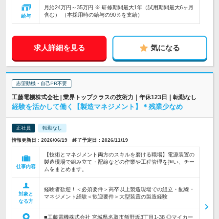
月給24万円～35万円 ※ 研修期間最大1年（試用期間最大6ヶ月
含む） （本採用時の給与の90％を支給）
給与
求人詳細を見る
気になる
志望動機・自己PR不要
工藤電機株式会社 | 業界トップクラスの技術力｜年休123日｜転勤なし
経験を活かして働く【製造マネジメント】＊残業少なめ
正社員
転勤なし
情報更新日：2026/06/19 終了予定日：2026/11/19
【技術とマネジメント両方のスキルを磨ける職場】電源装置の
製造現場で組み立て・配線などの作業や工程管理を担い、チー
仕事内容
ムをまとめます。
経験者歓迎！＜必須要件＞高卒以上製造現場での組立・配線・
対象と
マネジメント経験＜歓迎要件＞大型装置の製造経験
なる方
■工藤電機株式会社 宮城県名取市飯野坂3丁目1‐38 ◎マイカー