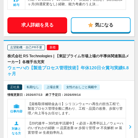
ヶ月(待遇変更なし) 経験、能力考慮のうえ決…
給与
求人詳細を見る
気になる
志望動機・自己PR不要
株式会社 RS Technologies | 【東証プライム市場上場の半導体関連製品メ
ーカー】各種手当充実
ウェーハの【製造プロセス管理技術】年休120日☆賞与実績6.8
ヶ月
正社員
転勤なし
上場企業
女性のおしごと掲載中
情報更新日：2026/07/13 終了予定日：2026/09/14
【資格取得補助金あり】シリコンウェーハ再生の担当工程で、
製造プロセス管理全般に携わり、工程・品質の改善、歩留り管
仕事内容
理／向上等をお任せします。
【20代後半～30代前半活躍中】＜必須＞高専卒以上／ウェーハ
のいずれかの経験 ⇒ 品質改善 or 歩留り管理 or 不良解析 or 装
対象と
置管理 or 生産効率向上
なる方