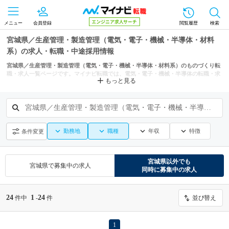
メニュー
会員登録
閲覧履歴
検索
宮城県／生産管理・製造管理（電気・電子・機械・半導体・材料
系）の求人・転職・中途採用情報
宮城県／生産管理・製造管理（電気・電子・機械・半導体・材料系）のものづくり転
職・求人一覧ページです。マイナビ転職では、電気・電子・機械・半導体の転職・求
もっと見る
人情報を仙台市、石巻市などの条件からも探せます。
宮城県／生産管理・製造管理（電気・電子・機械・半導体・材料系）
勤務地
職種
年収
特徴
条件変更
宮城県
以外でも
宮城県
で募集中の求人
同時に募集中の求人
24
1
24
件中
-
件
並び替え
1