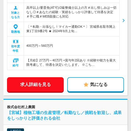
高卒以上/要普免(AT可)/2級整備士以上の方＃出し惜しみは一切
なし◎＃あなたの経験・実績をしっかり評価して待遇を決定
対象と
＃手に職＃WEB面接にも対応
なる方
〔＊転勤・出張なし！マイカー通勤OK＊〕 宮城県名取市閖上
東1丁目9番2号 ★ 2024年9月上旬…
勤務地
400万円～560万円
初年度
年収
【月給】27万円～40万円 +賞与年2回あり ※経験や能力を最大
限考慮して、待遇を決定いたします。 ※こち…
給与
求人詳細を見る
気になる
株式会社村上農園
【宮城】植物工場の生産管理／転勤なし／挑戦を歓迎し、成果
をしっかりと評価される会社
人材紹介