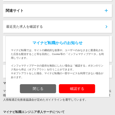
関連サイト
最近見た求人を確認する
気になる求人を気になるに保存しよう！
マイナビ転職からのお知らせ
マイナビ転職では、サイトの継続的な改善や、ユーザーのみなさまに最適化され
簡単1分！
会員登録
（無料）
た広告を配信すること等を目的に、Cookie等の「インフォマティブデータ」を利
用しています。
インフォマティブデータの提供を無効にしたい場合は「確認する」ボタンのリン
ク先から停止（オプトアウト）を行うことができます。
注目の求人検索ワードから探す
※オプトアウトをした場合、マイナビ転職の一部サービスを利用できない場合が
あります。
マイナビ転職運営者情報
閉じる
確認する
マイナビ転職は
株式会社マイナビ
が運営する転職・求人情報サイトです。 マイナビ転
職は、
厚生労働省の求人情報提供の適正化推進事業
（委託事業）により設置された求
人情報適正化推進協議会が定めたガイドラインを遵守しています。
マイナビ転職エンジニア求人サーチについて