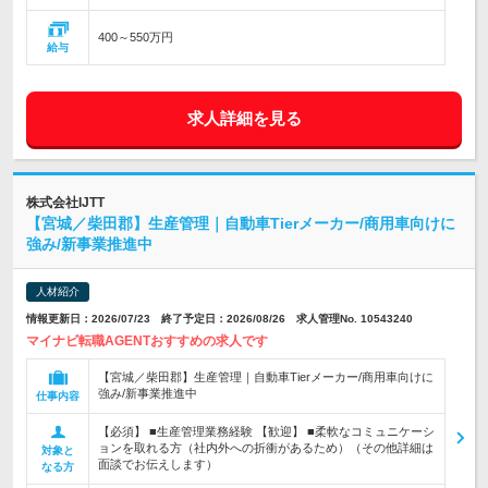
400～550万円
給与
求人詳細を見る
株式会社IJTT
【宮城／柴田郡】生産管理｜自動車Tierメーカー/商用車向けに
強み/新事業推進中
人材紹介
情報更新日：2026/07/23 終了予定日：2026/08/26 求人管理No. 10543240
マイナビ転職AGENTおすすめの求人です
【宮城／柴田郡】生産管理｜自動車Tierメーカー/商用車向けに
強み/新事業推進中
仕事内容
【必須】 ■生産管理業務経験 【歓迎】 ■柔軟なコミュニケーシ
ョンを取れる方（社内外への折衝があるため）（その他詳細は
対象と
面談でお伝えします）
なる方