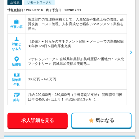
正社員
リモートワーク可
情報更新日：2026/07/16 終了予定日：2026/12/31
製造部門の管理職候補として、人員配置や生産工程の管理、品
質改善、コスト管理、人材育成など幅広いマネジメント業務を
仕事内容
担当。
《必須》■ 何らかのマネジメント経験 ■ メーカーでの勤務経験
対象と
★年休120日＆福利厚生充実
なる方
＜ナレッジパーク＞ 宮城県加美郡加美町雁原27番地の7 ＜東北
ファクトリー＞ 宮城県加美郡加美町孫…
勤務地
380万円～420万円
初年度
年収
月給:220,000円～280,000円（手当等別途支給） 管理職登用後
は年収450万円以上可！ ※試用期間:3ヶ月（…
給与
求人詳細を見る
気になる