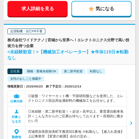
求人詳細を見る
気になる
志望動機・自己PR不要
株式会社ワイドテクノ | 宮城から世界へ！エレクトロニクス分野で高い技
術力を持つ企業
<未経験歓迎！>【機械加工オペレーター】★年休119日★転勤
なし
正社員
職種・業種未経験OK
第二新卒歓迎
転勤なし
女性のおしごと掲載中
情報更新日：2026/06/23 終了予定日：2026/12/14
◎旋盤・ワイヤーカット機・平面研削盤などを使用した、エレ
クトロニクス部品用金属材料の機械加工をお任せします。
仕事内容
◎未経験・第二新卒歓迎！＜必須＞高卒以上、要普通自動車免
許＜こんな方からのご応募お待ちしております＞長期的に働き
対象と
たい方
なる方
宮城県加美郡加美町字雁原501番地 ※転勤なし 【雇入れ直後】
上記事業所 【変更の範囲】会社の定め…
勤務地