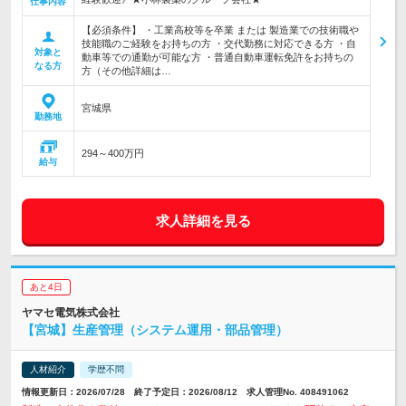
仕事内容
【必須条件】 ・工業高校等を卒業 または 製造業での技術職や
技能職のご経験をお持ちの方 ・交代勤務に対応できる方 ・自
対象と
動車等での通勤が可能な方 ・普通自動車運転免許をお持ちの
なる方
方（その他詳細は…
宮城県
勤務地
294～400万円
給与
求人詳細を見る
あと4日
ヤマセ電気株式会社
【宮城】生産管理（システム運用・部品管理）
人材紹介
学歴不問
情報更新日：2026/07/28 終了予定日：2026/08/12 求人管理No. 408491062