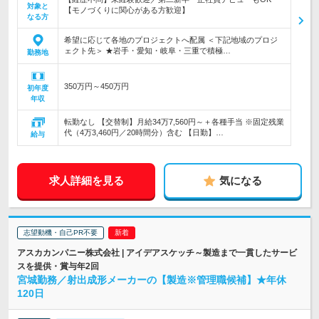
対象と
【モノづくりに関心がある方歓迎】
なる方
希望に応じて各地のプロジェクトへ配属 ＜下記地域のプロジ
ェクト先＞ ★岩手・愛知・岐阜・三重で積極…
勤務地
350万円～450万円
初年度
年収
転勤なし 【交替制】月給34万7,560円～＋各種手当 ※固定残業
代（4万3,460円／20時間分）含む 【日勤】…
給与
求人詳細を見る
気になる
志望動機・自己PR不要
アスカカンパニー株式会社 | アイデアスケッチ～製造まで一貫したサービ
スを提供・賞与年2回
宮城勤務／射出成形メーカーの【製造※管理職候補】★年休
120日