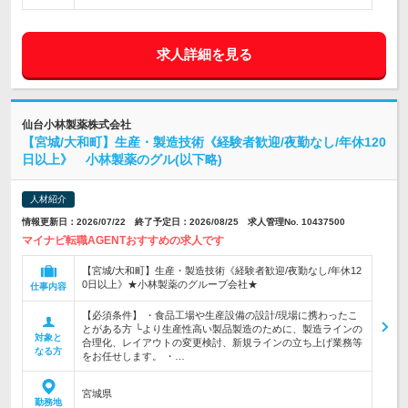
求人詳細を見る
仙台小林製薬株式会社
【宮城/大和町】生産・製造技術《経験者歓迎/夜勤なし/年休120
日以上》 小林製薬のグル(以下略)
人材紹介
情報更新日：2026/07/22 終了予定日：2026/08/25 求人管理No. 10437500
マイナビ転職AGENTおすすめの求人です
【宮城/大和町】生産・製造技術《経験者歓迎/夜勤なし/年休12
0日以上》★小林製薬のグループ会社★
仕事内容
【必須条件】 ・食品工場や生産設備の設計/現場に携わったこ
とがある方 └より生産性高い製品製造のために、製造ラインの
対象と
合理化、レイアウトの変更検討、新規ラインの立ち上げ業務等
なる方
をお任せします。 ・…
宮城県
勤務地