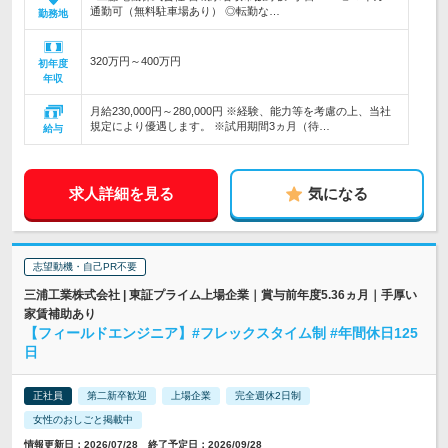
通勤可（無料駐車場あり） ◎転勤な…
勤務地
320万円～400万円
初年度
年収
月給230,000円～280,000円 ※経験、能力等を考慮の上、当社
規定により優遇します。 ※試用期間3ヵ月（待…
給与
求人詳細を見る
気になる
志望動機・自己PR不要
三浦工業株式会社 | 東証プライム上場企業｜賞与前年度5.36ヵ月｜手厚い
家賃補助あり
【フィールドエンジニア】#フレックスタイム制 #年間休日125
日
正社員
第二新卒歓迎
上場企業
完全週休2日制
女性のおしごと掲載中
情報更新日：2026/07/28 終了予定日：2026/09/28