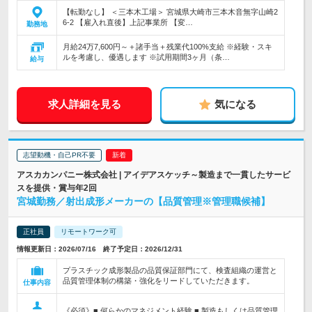
【転勤なし】 ＜三本木工場＞ 宮城県大崎市三本木音無字山崎2
6-2 【雇入れ直後】上記事業所 【変…
勤務地
月給24万7,600円～＋諸手当＋残業代100%支給 ※経験・スキ
ルを考慮し、優遇します ※試用期間3ヶ月（条…
給与
求人詳細を見る
気になる
志望動機・自己PR不要
アスカカンパニー株式会社 | アイデアスケッチ～製造まで一貫したサービ
スを提供・賞与年2回
宮城勤務／射出成形メーカーの【品質管理※管理職候補】
正社員
リモートワーク可
情報更新日：2026/07/16 終了予定日：2026/12/31
プラスチック成形製品の品質保証部門にて、検査組織の運営と
品質管理体制の構築・強化をリードしていただきます。
仕事内容
《必須》■ 何らかのマネジメント経験 ■ 製造もしくは品質管理