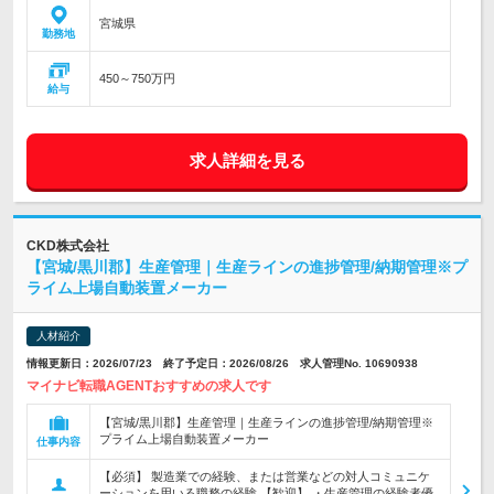
宮城県
勤務地
450～750万円
給与
求人詳細を見る
CKD株式会社
【宮城/黒川郡】生産管理｜生産ラインの進捗管理/納期管理※プ
ライム上場自動装置メーカー
人材紹介
情報更新日：2026/07/23 終了予定日：2026/08/26 求人管理No. 10690938
マイナビ転職AGENTおすすめの求人です
【宮城/黒川郡】生産管理｜生産ラインの進捗管理/納期管理※
プライム上場自動装置メーカー
仕事内容
【必須】 製造業での経験、または営業などの対人コミュニケ
ーションを用いる職務の経験 【歓迎】 ・生産管理の経験者優