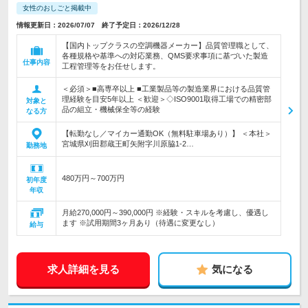
女性のおしごと掲載中
情報更新日：2026/07/07 終了予定日：2026/12/28
【国内トップクラスの空調機器メーカー】品質管理職として、
各種規格や基準への対応業務、QMS要求事項に基づいた製造
仕事内容
工程管理等をお任せします。
＜必須＞■高専卒以上 ■工業製品等の製造業界における品質管
理経験を目安5年以上 ＜歓迎＞◇ISO9001取得工場での精密部
対象と
品の組立・機械保全等の経験
なる方
【転勤なし／マイカー通勤OK（無料駐車場あり）】 ＜本社＞
宮城県刈田郡蔵王町矢附字川原脇1-2…
勤務地
480万円～700万円
初年度
年収
月給270,000円～390,000円 ※経験・スキルを考慮し、優遇し
ます ※試用期間3ヶ月あり（待遇に変更なし）
給与
求人詳細を見る
気になる