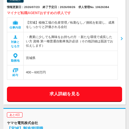
情報更新日：2026/07/23 終了予定日：2026/08/26 求人管理No. 10626384
マイナビ転職AGENTおすすめの求人です
【宮城】植物工場の生産管理／転勤なし／挑戦を歓迎し、成果
をしっかりと評価される会社
仕事内容
・農業に少しでも興味をお持ちの方 ・新たな環境で成長した
い方 資格 第一種普通自動車免許必須（その他詳細は面談でお
対象と
伝えします）
なる方
宮城県
勤務地
400～600万円
給与
求人詳細を見る
あと4日
ヤマセ電気株式会社
【宮城】製造管理職