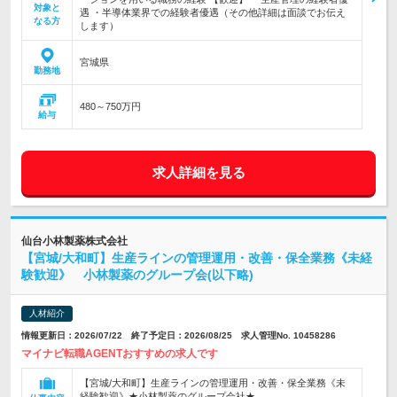
対象と
遇 ・半導体業界での経験者優遇（その他詳細は面談でお伝え
なる方
します）
宮城県
勤務地
480～750万円
給与
求人詳細を見る
仙台小林製薬株式会社
【宮城/大和町】生産ラインの管理運用・改善・保全業務《未経
験歓迎》 小林製薬のグループ会(以下略)
人材紹介
情報更新日：2026/07/22 終了予定日：2026/08/25 求人管理No. 10458286
マイナビ転職AGENTおすすめの求人です
【宮城/大和町】生産ラインの管理運用・改善・保全業務《未
経験歓迎》★小林製薬のグループ会社★