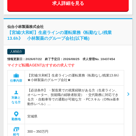
求人詳細を見る
仙台小林製薬株式会社
【宮城/大和町】生産ラインの運転業務《転勤なし/残業
13.6h》 小林製薬のグループ会社(以下略)
人材紹介
情報更新日：2026/07/22 終了予定日：2026/08/25 求人管理No. 10437454
マイナビ転職AGENTおすすめの求人です
【宮城/大和町】生産ラインの運転業務《転勤なし/残業13.6h》
★小林製薬のグループ会社★
仕事内容
【必須条件】 ・製造業での就業経験がある方（生産ライン、
オペレーター、技能職の経験者歓迎） ・交代勤務に対応でき
対象と
る方 ・自動車等での通勤が可能な方 ・PCスキル（Office基本
なる方
動作レベル）…
宮城県
勤務地
300～350万円
給与