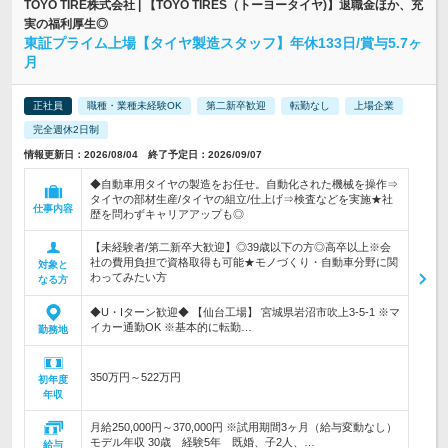
TOYO TIRE株式会社 | 【TOYO TIRES（トーヨータイヤ)】退職金ほか、充
実の福利厚生◎
東証プライム上場【タイヤ製造スタッフ】年休133日/賞与5.7ヶ
月
正社員
職種・業種未経験OK
第二新卒歓迎
転勤なし
上場企業
完全週休2日制
情報更新日：2026/08/04 終了予定日：2026/09/07
◆自動車用タイヤの製造をお任せ。自動化された機械を操作⇒
タイヤの部材生産/タイヤの組立/仕上げ⇒検査などを実施★社
仕事内容
歴を問わずキャリアアップも◎
【未経験者/第二新卒大歓迎】◎39歳以下の方◎高卒以上※会
社の費用負担で資格取得も可能★モノづくり・自動車分野に関
対象と
わってみたい方
なる方
◆U・Iターン歓迎◆ 【仙台工場】 宮城県岩沼市吹上3-5-1 ※マ
イカー通勤OK ※基本的に転勤…
勤務地
350万円～522万円
初年度
年収
月給250,000円～370,000円 ※試用期間3ヶ月（給与変動なし）
モデル年収 30歳 経験5年 既婚、子2人、…
給与