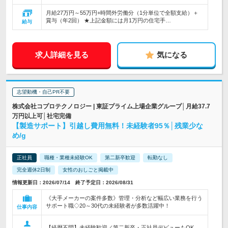
月給27万円～55万円+時間外労働分（1分単位で全額支給）＋
賞与（年2回） ★上記金額には月1万円の住宅手…
給与
求人詳細を見る
気になる
志望動機・自己PR不要
株式会社コプロテクノロジー | 東証プライム上場企業グループ│月給37.7
万円以上可│社宅完備
【製造サポート】引越し費用無料！未経験者95％│残業少な
め/g
正社員
職種・業種未経験OK
第二新卒歓迎
転勤なし
完全週休2日制
女性のおしごと掲載中
情報更新日：2026/07/14 終了予定日：2026/08/31
《大手メーカーの案件多数》管理・分析など幅広い業務を行う
サポート職◇20～30代の未経験者が多数活躍中！
仕事内容
【経歴不問】未経験歓迎／第二新卒・正社員デビューもOK