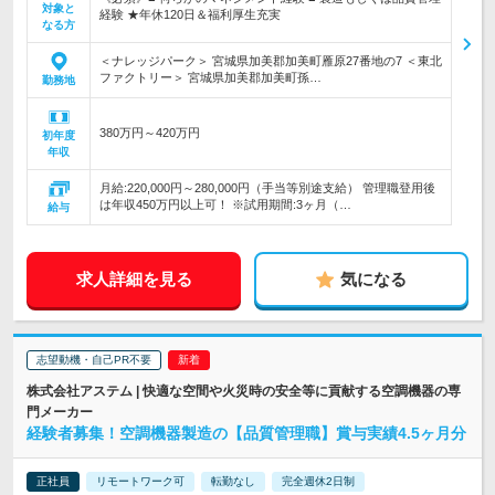
対象と
経験 ★年休120日＆福利厚生充実
なる方
＜ナレッジパーク＞ 宮城県加美郡加美町雁原27番地の7 ＜東北
ファクトリー＞ 宮城県加美郡加美町孫…
勤務地
380万円～420万円
初年度
年収
月給:220,000円～280,000円（手当等別途支給） 管理職登用後
は年収450万円以上可！ ※試用期間:3ヶ月（…
給与
求人詳細を見る
気になる
志望動機・自己PR不要
株式会社アステム | 快適な空間や火災時の安全等に貢献する空調機器の専
門メーカー
経験者募集！空調機器製造の【品質管理職】賞与実績4.5ヶ月分
正社員
リモートワーク可
転勤なし
完全週休2日制