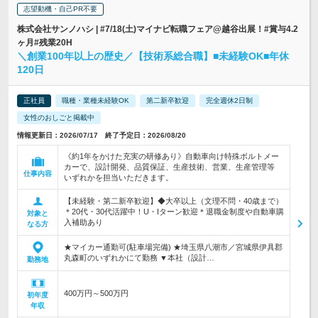
志望動機・自己PR不要
株式会社サンノハシ | #7/18(土)マイナビ転職フェア@越谷出展！#賞与4.2
ヶ月#残業20H
＼創業100年以上の歴史／【技術系総合職】■未経験OK■年休
120日
正社員
職種・業種未経験OK
第二新卒歓迎
完全週休2日制
女性のおしごと掲載中
情報更新日：2026/07/17 終了予定日：2026/08/20
《約1年をかけた充実の研修あり》自動車向け特殊ボルトメー
カーで、設計開発、品質保証、生産技術、営業、生産管理等
仕事内容
いずれかを担当いただきます。
【未経験・第二新卒歓迎】◆大卒以上（文理不問・40歳まで）
＊20代・30代活躍中！U・Iターン歓迎＊退職金制度や自動車購
対象と
入補助あり
なる方
★マイカー通勤可(駐車場完備) ★埼玉県八潮市／宮城県伊具郡
丸森町のいずれかにて勤務 ▼本社（設計…
勤務地
400万円～500万円
初年度
年収