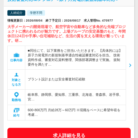
人材紹介
学歴不問
情報更新日：2026/08/04 終了予定日：2026/08/17 求人管理No. 470977
大手メーカーの開発現場で、航空宇宙や自動車など多角的な先端プロジ
ェクトに携われるのが魅力です。上場グループの安定基盤のもと、年間
休日124日や手厚い住宅補助など、生活の質を支える環境が整っていま
す。研…
■同社にて、以下業務をご担当いただきます。 【具体的には】
原子力発電所の新規制基準適合性確認審査対応を担当。 技術
資料作成、審査対応資料整理、関係部署調整まで実施。 規制
仕事内容
要件を満たす…
プラント設計または安全審査対応経験
対象と
なる方
岐阜県、静岡県、愛知県、三重県、北海道、青森県、岩手県、
宮…
勤務地
600-800万円 月給28万～60万円 ※現職をベースに希望年収を
考慮…
給与
求人詳細を見る