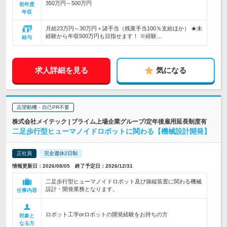
350万円～500万円
初年度
年収
月給23万円～30万円＋諸手当（残業手当100％支給ほか） ★未
経験から年収500万円も目指せます！ ※経験…
給与
求人詳細を見る
気になる
志望動機・自己PR不要
株式会社メイテック | プライム上場企業グループ/定年後雇用延長制度有
二足歩行型ヒューマノイドロボットに関わる【機械設計開発】
正社員
完全週休2日制
情報更新日：2026/08/05 終了予定日：2026/12/31
二足歩行型ヒューマノイドロボット及び操縦装置に関わる機械
設計・開発業務となります。
仕事内容
ロボット工学orロボットの開発経験をお持ちの方
対象と
なる方