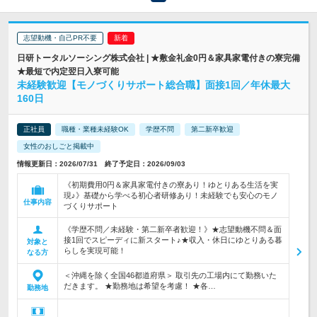
志望動機・自己PR不要
日研トータルソーシング株式会社 | ★敷金礼金0円＆家具家電付きの寮完備
★最短で内定翌日入寮可能
未経験歓迎【モノづくりサポート総合職】面接1回／年休最大
160日
正社員
職種・業種未経験OK
学歴不問
第二新卒歓迎
女性のおしごと掲載中
情報更新日：2026/07/31 終了予定日：2026/09/03
《初期費用0円＆家具家電付きの寮あり！ゆとりある生活を実
現♪》基礎から学べる初心者研修あり！未経験でも安心のモノ
仕事内容
づくりサポート
《学歴不問／未経験・第二新卒者歓迎！》★志望動機不問＆面
接1回でスピーディに新スタート♪★収入・休日にゆとりある暮
対象と
らしを実現可能！
なる方
＜沖縄を除く全国46都道府県＞ 取引先の工場内にて勤務いた
だきます。 ★勤務地は希望を考慮！ ★各…
勤務地