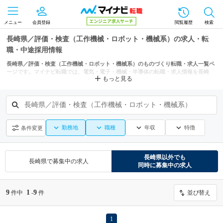
メニュー
会員登録
閲覧履歴
検索
長崎県／評価・検査（工作機械・ロボット・機械系）の求人・転
職・中途採用情報
長崎県／評価・検査（工作機械・ロボット・機械系）のものづくり転職・求人一覧ペ
ージです。マイナビ転職では、電気・電子・機械・半導体の転職・求人情報を長崎
もっと見る
市、佐世保市などの条件からも探せます。
長崎県／評価・検査（工作機械・ロボット・機械系）
勤務地
職種
年収
特徴
条件変更
長崎県
以外でも
長崎県
で募集中の求人
同時に募集中の求人
9
1
9
件中
-
件
並び替え
1