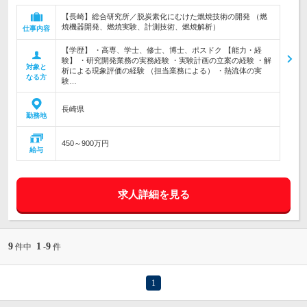
【長崎】総合研究所／脱炭素化にむけた燃焼技術の開発 （燃
焼機器開発、燃焼実験、計測技術、燃焼解析）
仕事内容
【学歴】 ・高専、学士、修士、博士、ポスドク 【能力・経
験】 ・研究開発業務の実務経験 ・実験計画の立案の経験 ・解
対象と
析による現象評価の経験 （担当業務による） ・熱流体の実
なる方
験…
長崎県
勤務地
450～900万円
給与
求人詳細を見る
9
1
9
件中
-
件
1