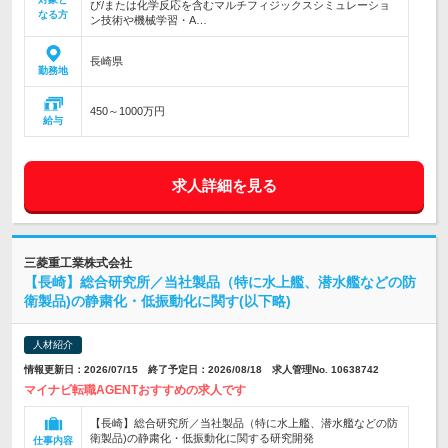
び/または化学反応を含むマルチフィジックスシミュレーショ
なる方
ン技術や機械学習・A…
長崎県
勤務地
450～1000万円
給与
求人詳細を見る
三菱重工業株式会社
【長崎】総合研究所／当社製品（特に水上艦、潜水艦などの防
衛製品)の静粛化・低振動化に関す(以下略)
人材紹介
情報更新日：2026/07/15 終了予定日：2026/08/18 求人管理No. 10638742
マイナビ転職AGENTおすすめの求人です
【長崎】総合研究所／当社製品（特に水上艦、潜水艦などの防
衛製品)の静粛化・低振動化に関する研究開発
仕事内容