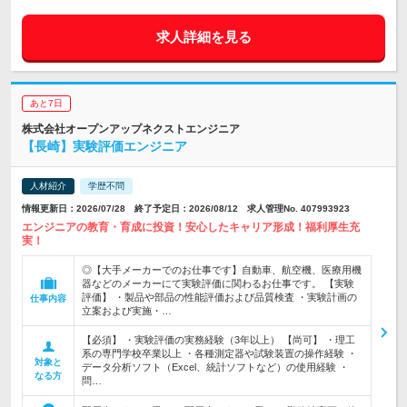
求人詳細を見る
あと7日
株式会社オープンアップネクストエンジニア
【長崎】実験評価エンジニア
人材紹介
学歴不問
情報更新日：2026/07/28 終了予定日：2026/08/12 求人管理No. 407993923
エンジニアの教育・育成に投資！安心したキャリア形成！福利厚生充
実！
◎【大手メーカーでのお仕事です】自動車、航空機、医療用機
器などのメーカーにて実験評価に関わるお仕事です。 【実験
評価】 ・製品や部品の性能評価および品質検査 ・実験計画の
仕事内容
立案および実施・…
【必須】 ・実験評価の実務経験（3年以上） 【尚可】 ・理工
系の専門学校卒業以上 ・各種測定器や試験装置の操作経験 ・
対象と
データ分析ソフト（Excel、統計ソフトなど）の使用経験 ・
なる方
問…