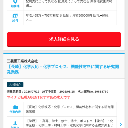
配属先によって異なる 配属先によって異なる 勤務地変更の範
囲…
勤務地
年収:465万～703万程度 月給制：月額300000円 給与:■経験、
ス…
給与
求人詳細を見る
三菱重工業株式会社
【長崎】化学反応・化学プロセス、機能性材料に関する研究開
発業務
人材紹介
情報更新日：2026/07/15 終了予定日：2026/08/18 求人管理No. 10638760
マイナビ転職AGENTおすすめの求人です
【長崎】化学反応・化学プロセス、機能性材料に関する研究開
発業務
仕事内容
【学歴】 ・高専、学士、修士、博士、ポスドク 【能力】 ・化
学全般・化学工学・材料工学・電気化学に関する基礎知識およ
対象と