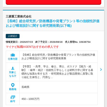
三菱重工業株式会社
【長崎】総合研究所／防衛機器や発電プラント等の信頼性評価
および構造設計に関する研究開発業(以下略)
人材紹介
情報更新日：2026/07/15 終了予定日：2026/08/18 求人管理No. 10638754
マイナビ転職AGENTおすすめの求人です
【長崎】総合研究所／防衛機器や発電プラント等の信頼性評価
および構造設計に関する研究開発業務
仕事内容
【学歴】 ・高専、学士、修士、博士、ポスドク 【能力・経
験】 ・確率・統計・信頼性工学もしくは材料力学に関する基
対象と
礎的な知識を有する方 ・研究開発および製品開発に真摯に取
なる方
り組む主体性と、円滑な…
長崎県
勤務地
450～1000万円
給与