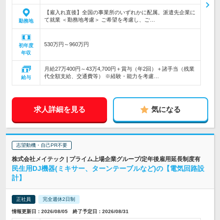
【雇入れ直後】全国の事業所のいずれかに配属。派遣先企業に
て就業 ＜勤務地考慮＞ ご希望を考慮し、ご…
勤務地
530万円～960万円
初年度
年収
月給27万400円～43万4,700円＋賞与（年2回）＋諸手当（残業
代全額支給、交通費等） ※経験・能力を考慮…
給与
求人詳細を見る
気になる
志望動機・自己PR不要
株式会社メイテック | プライム上場企業グループ/定年後雇用延長制度有
民生用DJ機器(ミキサー、ターンテーブルなど)の【電気回路設
計】
正社員
完全週休2日制
情報更新日：2026/08/05 終了予定日：2026/08/31