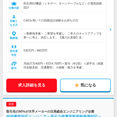
民生用DJ機器（ミキサー、ターンテーブルなど）の電気回路
設計
仕事内容
CADを用いての回路設計経験をお持ちの方
対象と
なる方
＜勤務地考慮＞ ご希望を考慮し、ご本人のキャリアアップを
第一に考え、決定します。 【雇入れ直後】全…
勤務地
530万円～960万円
初年度
年収
月給27万400円～43万4,700円＋賞与（年2回）＋諸手当（残業
代全額支給、交通費等） ※経験・能力を考慮…
給与
求人詳細を見る
気になる
取引先の90%が大手メーカーの日系総合エンジニアリング企業
技術審査対応エンジニア＜原子力発電所新規制基準対応＞