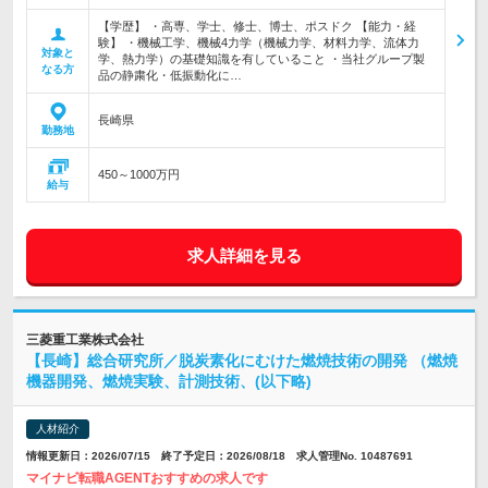
【学歴】 ・高専、学士、修士、博士、ポスドク 【能力・経
験】 ・機械工学、機械4力学（機械力学、材料力学、流体力
対象と
学、熱力学）の基礎知識を有していること ・当社グループ製
なる方
品の静粛化・低振動化に…
長崎県
勤務地
450～1000万円
給与
求人詳細を見る
三菱重工業株式会社
【長崎】総合研究所／脱炭素化にむけた燃焼技術の開発 （燃焼
機器開発、燃焼実験、計測技術、(以下略)
人材紹介
情報更新日：2026/07/15 終了予定日：2026/08/18 求人管理No. 10487691
マイナビ転職AGENTおすすめの求人です