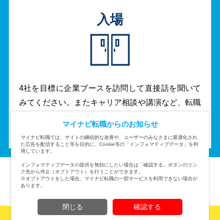
入場
4社を目標に企業ブースを訪問して直接話を聞いて
みてください。またキャリア相談や講演など、転職
に役立つさまざまなコーナーがありますのでチェッ
マイナビ転職からのお知らせ
クしていきましょう。
マイナビ転職では、サイトの継続的な改善や、ユーザーのみなさまに最適化され
た広告を配信すること等を目的に、Cookie等の「インフォマティブデータ」を利
用しています。
インフォマティブデータの提供を無効にしたい場合は「確認する」ボタンのリン
ク先から停止（オプトアウト）を行うことができます。
※オプトアウトをした場合、マイナビ転職の一部サービスを利用できない場合が
あります。
転職フェア（セミナー・イベントなど）
閉じる
確認する
TOPへ戻る