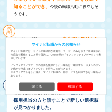
知ることができ、
今後の転職活動に役立ちそ
うです。
自分では気付かな
キャリア相談コーナーで、
マイナビ転職からのお知らせ
いことについてもアドバイスがあったた
マイナビ転職では、サイトの継続的な改善や、ユーザーのみなさまに最適化され
め役立った。
今までとは違った転職先の探し
た広告を配信すること等を目的に、Cookie等の「インフォマティブデータ」を利
用しています。
方など、迷っていた部分がスッキリしたので、
インフォマティブデータの提供を無効にしたい場合は「確認する」ボタンのリン
良かったです。
ク先から停止（オプトアウト）を行うことができます。
※オプトアウトをした場合、マイナビ転職の一部サービスを利用できない場合が
あります。
閉じる
確認する
企業ブースで
情報収集の目的で来ましたが、
採用担当の方と話すことで新しい選択肢
が見つかりました。