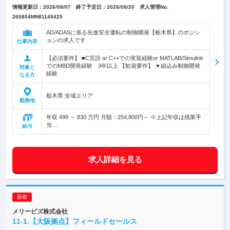
情報更新日：2026/08/07 終了予定日：2026/08/20 求人管理No.
260804MN81149425
AD/ADASに係る先進安全運転の制御開発【栃木県】のポジシ
ョンの求人です
仕事内容
【必須要件】 ■C言語 or C++での実装経験or MATLAB/Simulink
でのMBD開発経験 3年以上 【歓迎要件】 ▼組込み制御開発
対象と
経験
なる方
栃木県 全域エリア
勤務地
年収 499 ～ 830 万円 月額：254,800円～ ※上記年収は残業手
当…
給与
求人詳細を見る
メリービズ株式会社
11-1.【大阪拠点】フィールドセールス