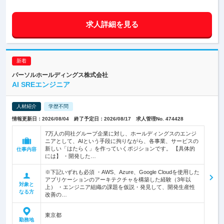
求人詳細を見る
パーソルホールディングス株式会社
AI SREエンジニア
人材紹介
学歴不問
情報更新日：2026/08/04 終了予定日：2026/08/17 求人管理No. 474428
7万人の同社グループ企業に対し、ホールディングスのエンジ
ニアとして、AIという手段に拘りながら、各事業、サービスの
新しい「はたらく」を作っていくポジションです。 【具体的
仕事内容
には】 ・開発した…
※下記いずれも必須 ・AWS、Azure、Google Cloudを使用した
アプリケーションのアーキテクチャを構築した経験（3年以
対象と
上） ・エンジニア組織の課題を仮説・発見して、開発生産性
なる方
改善の…
東京都
勤務地