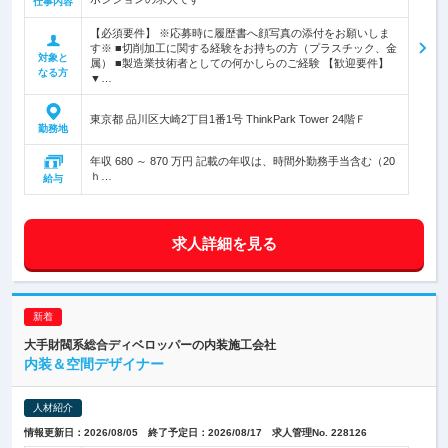
仕事内容
【必須要件】 ※応募時に履歴書へ顔写真の添付をお願いしま
す※ ■切削加工に関する経験をお持ちの方（プラスチック、金
対象と
属） ■製造業技術者としての何かしらのご経験 【歓迎要件】
なる方
▼…
東京都 品川区大崎2丁目1番1号 ThinkPark Tower 24階Ｆ
勤務地
年収 680 ～ 870 万円 記載の年収は、時間外勤務手当含む（20
ｈ…
給与
求人詳細を見る
大手財閥系総合ディベロッパーの内装施工会社
内装＆空間デザイナー
人材紹介
情報更新日：2026/08/05 終了予定日：2026/08/17 求人管理No. 228126