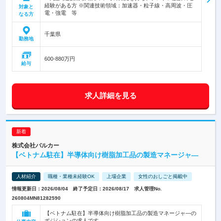
経験がある方 ※関連技術領域：加速器・粒子線・高周波・圧
対象と
電・強電 等
なる方
千葉県
勤務地
600-880万円
給与
求人詳細を見る
株式会社バルカー
【ベトナム駐在】半導体向け樹脂加工品の製造マネージャ―
人材紹介
職種・業種未経験OK
上場企業
女性のおしごと掲載中
情報更新日：2026/08/04 終了予定日：2026/08/17 求人管理No.
260804MN81282590
【ベトナム駐在】半導体向け樹脂加工品の製造マネージャ―の
ポジションの求人です