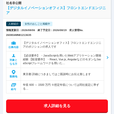
社名非公開
【デジタルイノベーションオフィス】フロントエンドエンジニ
ア
人材紹介
女性のおしごと掲載中
情報更新日：2026/08/06 終了予定日：2026/08/19 求人管理No.
260804MN81213635
【デジタルイノベーションオフィス】フロントエンドエンジニ
アのポジションの求人です
仕事内容
【必須要件】 ・JavaScriptを用いたWebアプリケーション開発
経験 【歓迎要件】 ・React, Vue.js, AngularなどのモダンなJav
対象と
aScriptフレームワークを用いた…
なる方
東京都 詳細につきましてはご面談時にお伝え致します
勤務地
年収 600 ～ 1500 万円 ※想定年収については同社規定に準ず
る…
給与
求人詳細を見る