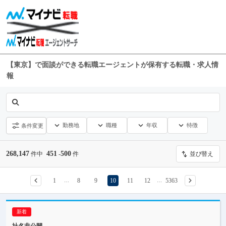
【東京】で面談ができる転職エージェントが保有する転職・求人情
報
勤務地
職種
年収
特徴
条件変更
268,147
451
500
件中
-
件
並び替え
1
8
9
10
11
12
5363
…
…