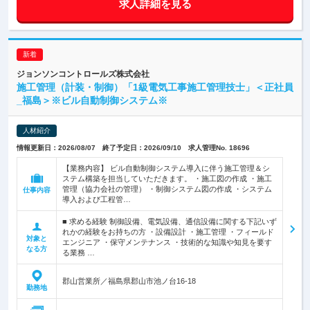
求人詳細を見る
ジョンソンコントロールズ株式会社
施工管理（計装・制御）「1級電気工事施工管理技士」＜正社員
_福島＞※ビル自動制御システム※
人材紹介
情報更新日：2026/08/07 終了予定日：2026/09/10 求人管理No. 18696
【業務内容】 ビル自動制御システム導入に伴う施工管理＆シ
ステム構築を担当していただきます。 ・施工図の作成 ・施工
管理（協力会社の管理） ・制御システム図の作成 ・システム
仕事内容
導入および工程管…
■ 求める経験 制御設備、電気設備、通信設備に関する下記いず
れかの経験をお持ちの方 ・設備設計 ・施工管理 ・フィールド
対象と
エンジニア ・保守メンテナンス ・技術的な知識や知見を要す
なる方
る業務 …
郡山営業所／福島県郡山市池ノ台16-18
勤務地