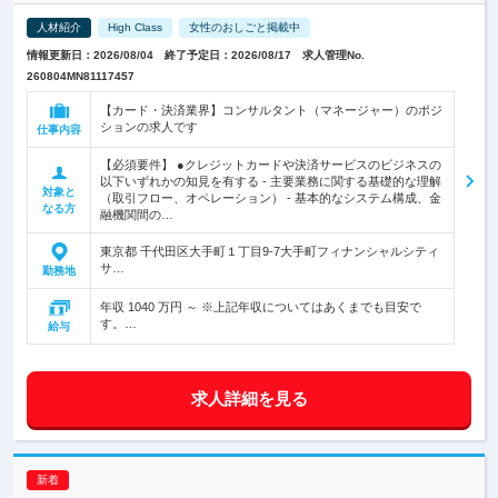
人材紹介
High Class
女性のおしごと掲載中
情報更新日：2026/08/04 終了予定日：2026/08/17 求人管理No.
260804MN81117457
【カード・決済業界】コンサルタント（マネージャー）のポジ
ションの求人です
仕事内容
【必須要件】 ●クレジットカードや決済サービスのビジネスの
以下いずれかの知見を有する - 主要業務に関する基礎的な理解
対象と
（取引フロー、オペレーション） - 基本的なシステム構成、金
なる方
融機関間の…
東京都 千代田区大手町１丁目9-7大手町フィナンシャルシティ
サ…
勤務地
年収 1040 万円 ～ ※上記年収についてはあくまでも目安で
す。…
給与
求人詳細を見る