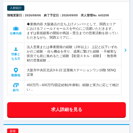
人材紹介
情報更新日：2026/08/06 終了予定日：2026/09/09 求人管理No. 643208
◆業務内容 大阪拠点の立ち上げメンバーとして、関西エリア
におけるフィールドセールスを中心にご活躍いただきます。
まずは新規顧客の開拓や商談～受注までの営業活動を担ってい
仕事内容
ただきながら、関西エリアに…
法人営業または事業開発の経験（2年以上） 上記と以下いずれ
かのご経験 ・自ら機会を作り、成果に繋げた経験 ・不確実な
対象と
状況でも前に進めるたご経験 【歓迎スキル・経験】 ・無形商
なる方
材の営業経験 …
大阪市中央区北浜3-6-22 淀屋橋ステーションワン10階 SENQ
淀屋
勤務地
450万円～600万円/固定給制(年俸制）/経験と実力に応じて検討
い…
給与
求人詳細を見る