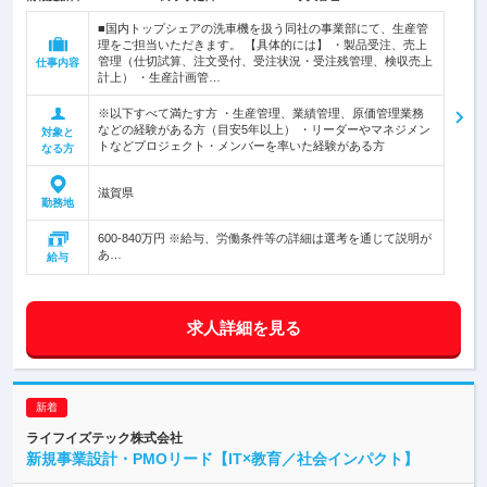
■国内トップシェアの洗車機を扱う同社の事業部にて、生産管
理をご担当いただきます。 【具体的には】 ・製品受注、売上
管理（仕切試算、注文受付、受注状況・受注残管理、検収売上
仕事内容
計上） ・生産計画管…
※以下すべて満たす方 ・生産管理、業績管理、原価管理業務
などの経験がある方（目安5年以上） ・リーダーやマネジメン
対象と
トなどプロジェクト・メンバーを率いた経験がある方
なる方
滋賀県
勤務地
600-840万円 ※給与、労働条件等の詳細は選考を通じて説明が
あ…
給与
求人詳細を見る
ライフイズテック株式会社
新規事業設計・PMOリード【IT×教育／社会インパクト】