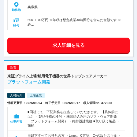
兵庫県
勤務地
600-1100万円 ※年収は想定残業30時間分を含んだ金額です ※
経…
給与
求人詳細を見る
東証プライム上場/船用電子機器の世界トップシェアメーカー
プラットフォーム開発
人材紹介
上場企業
情報更新日：2026/08/04 終了予定日：2026/08/17 求人管理No. 372935
■同社にて、下記業務を担当していただきます。 【具体的に
は】 ・製品仕様の検討 ・機器組込み用のソフトウェア開発
（プラットフォーム開発） ・維持設計業務 ■取り扱う製品 ・
仕事内容
商船…
※以下すべてお持ちの方 ・Linux、C言語、C+の設計スキル ・