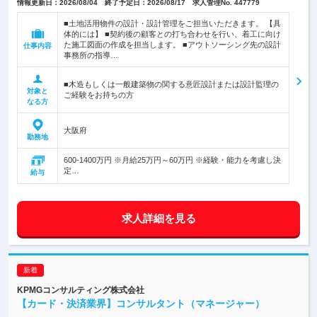
情報更新日：2026/08/04 終了予定日：2026/08/17 求人管理No. 447779
■土地活用物件の設計・設計管理をご担当いただきます。 【具
体的には】 ■契約後の顧客との打ち合わせを行い、着工に向け
た施工図面の作成を担当します。 ■アウトソーシング先の設計
仕事内容
事務所の指導…
■木造もしくは一般建築物の関する意匠設計または設計監理の
対象と
ご経験をお持ちの方
なる方
大阪府
勤務地
600-1400万円 ※月給25万円～60万円 ※経験・能力を考慮し決
定…
給与
求人詳細を見る
KPMGコンサルティング株式会社
【カード・決済業界】コンサルタント（マネージャー）