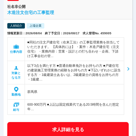
社名非公開
木造注文住宅の工事監理
人材紹介
上場企業
情報更新日：2026/08/04 終了予定日：2026/08/17 求人管理No. 459005
■同社の注文戸建住宅（在来工法）の工事監理業務を担当して
いただきます。 【具体的には】 ・案件：木造戸建住宅（注文
住宅） ・業務内容：営業・設計との打ち合わせ・企画、下請
仕事内容
け工事会社の管...
以下3点を満たす方 ■普通自動車免許をお持ちの方 ■戸建住宅
の建築施工管理業務の経験をお持ちの方 ■下記いずれかに該当
対象と
する方 ・1級建築士あるいは、2級建築士の資格をお持ちの方
なる方
・1級建…
群馬県
勤務地
600-900万円 ■上記は固定残業代である20.5時間を含んだ想定
年…
給与
求人詳細を見る