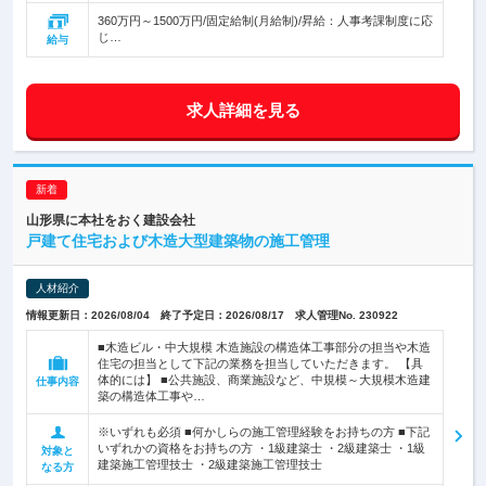
360万円～1500万円/固定給制(月給制)/昇給：人事考課制度に応
じ…
給与
求人詳細を見る
山形県に本社をおく建設会社
戸建て住宅および木造大型建築物の施工管理
人材紹介
情報更新日：2026/08/04 終了予定日：2026/08/17 求人管理No. 230922
■木造ビル・中大規模 木造施設の構造体工事部分の担当や木造
住宅の担当として下記の業務を担当していただきます。 【具
体的には】 ■公共施設、商業施設など、中規模～大規模木造建
仕事内容
築の構造体工事や…
※いずれも必須 ■何かしらの施工管理経験をお持ちの方 ■下記
いずれかの資格をお持ちの方 ・1級建築士 ・2級建築士 ・1級
対象と
建築施工管理技士 ・2級建築施工管理技士
なる方