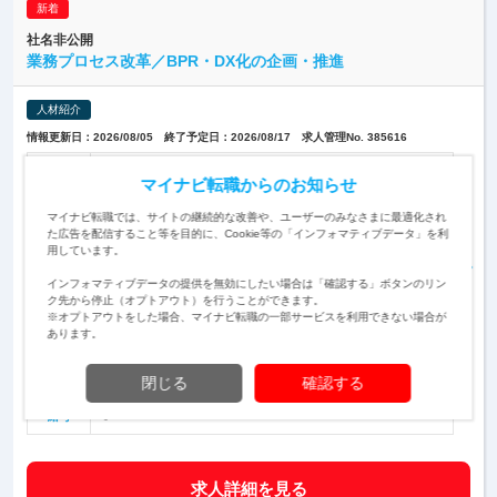
社名非公開
業務プロセス改革／BPR・DX化の企画・推進
人材紹介
情報更新日：2026/08/05 終了予定日：2026/08/17 求人管理No. 385616
■同社にて、業務プロセス改革／BPR・DX化の企画・推進をご
マイナビ転職からのお知らせ
担当いただきます。 【具体的には】 1.経理業務システムのレ
ベルアップ・改定による業務効率化・BPR企画 2.IT技術（RP
仕事内容
マイナビ転職では、サイトの継続的な改善や、ユーザーのみなさまに最適化され
A…
た広告を配信すること等を目的に、Cookie等の「インフォマティブデータ」を利
用しています。
※いずれか必須（3年以上の経験が望ましい） （1）事業会社
や金融機関の業務・システム部門でのシステム企画、業務・事
対象と
インフォマティブデータの提供を無効にしたい場合は「確認する」ボタンのリン
務効率化企画経験 （2）システムベンダー等のシステム開発・
なる方
ク先から停止（オプトアウト）を行うことができます。
プロジェクトマネジメ…
※オプトアウトをした場合、マイナビ転職の一部サービスを利用できない場合が
あります。
東京都
勤務地
閉じる
確認する
600-1200万円 ※勤務時間： 「企画業務型裁量労働制」が適用
さ…
給与
求人詳細を見る