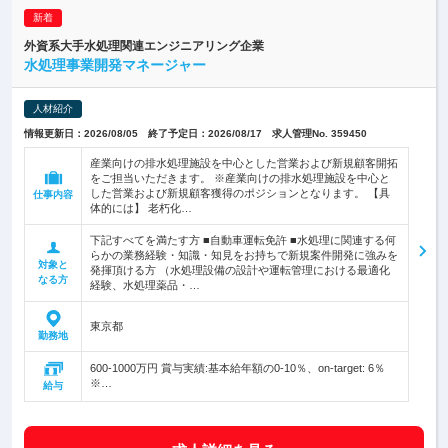
外資系大手水処理関連エンジニアリング企業
水処理事業開発マネージャー
人材紹介
情報更新日：2026/08/05 終了予定日：2026/08/17 求人管理No. 359450
産業向けの排水処理施設を中心とした営業および新規顧客開拓
をご担当いただきます。 ※産業向けの排水処理施設を中心と
した営業および新規顧客獲得のポジションとなります。 【具
仕事内容
体的には】 老朽化…
下記すべてを満たす方 ■自動車運転免許 ■水処理に関連する何
らかの業務経験・知識・知見をお持ちで新規案件開発に強みを
対象と
発揮頂ける方 （水処理設備の設計や運転管理における最適化
なる方
経験、水処理薬品・…
東京都
勤務地
600-1000万円 賞与実績:基本給年額の0-10％、on-target: 6％
※…
給与