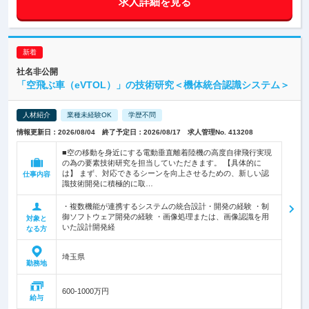
求人詳細を見る
社名非公開
「空飛ぶ車（eVTOL）」の技術研究＜機体統合認識システム＞
人材紹介
業種未経験OK
学歴不問
情報更新日：2026/08/04 終了予定日：2026/08/17 求人管理No. 413208
■空の移動を身近にする電動垂直離着陸機の高度自律飛行実現
の為の要素技術研究を担当していただきます。 【具体的に
は】 まず、対応できるシーンを向上させるための、新しい認
仕事内容
識技術開発に積極的に取…
・複数機能が連携するシステムの統合設計・開発の経験 ・制
御ソフトウェア開発の経験 ・画像処理または、画像認識を用
対象と
いた設計開発経
なる方
埼玉県
勤務地
600-1000万円
給与