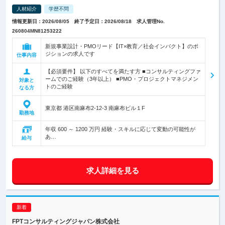
人材紹介
学歴不問
情報更新日：2026/08/05 終了予定日：2026/08/18 求人管理No.
260804MN81253222
新規事業設計・PMOリード【IT×教育／社会インパクト】のポ
ジションの求人です
仕事内容
【必須要件】 以下のすべてを満たす方 ■コンサルティングファ
ームでのご経験（3年以上） ■PMO・プロジェクトマネジメン
対象と
トのご経験
なる方
東京都 港区南麻布2-12-3 南麻布ビル１F
勤務地
年収 600 ～ 1200 万円 経験・スキルに応じて変動の可能性が
あ…
給与
求人詳細を見る
FPTコンサルティングジャパン株式会社