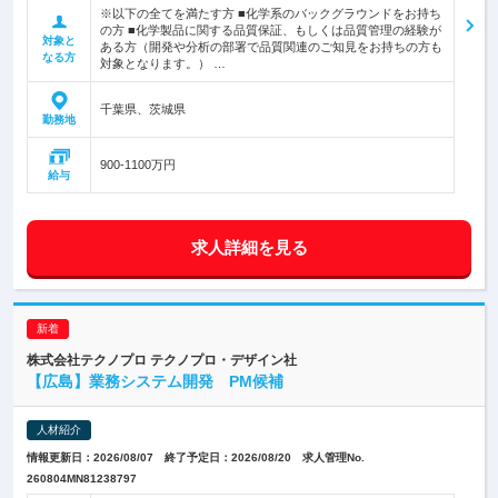
※以下の全てを満たす方 ■化学系のバックグラウンドをお持ち
の方 ■化学製品に関する品質保証、もしくは品質管理の経験が
対象と
ある方（開発や分析の部署で品質関連のご知見をお持ちの方も
なる方
対象となります。） …
千葉県、茨城県
勤務地
900-1100万円
給与
求人詳細を見る
株式会社テクノプロ テクノプロ・デザイン社
【広島】業務システム開発 PM候補
人材紹介
情報更新日：2026/08/07 終了予定日：2026/08/20 求人管理No.
260804MN81238797