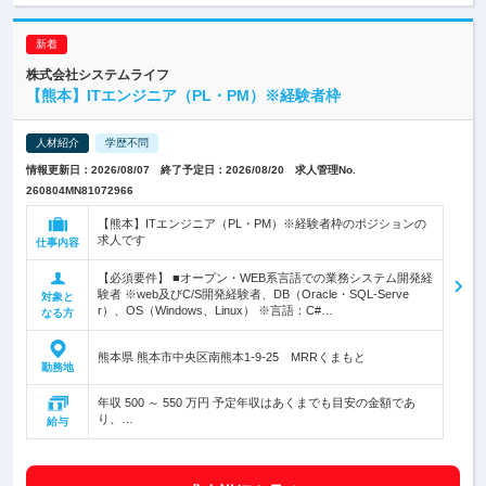
株式会社システムライフ
【熊本】ITエンジニア（PL・PM）※経験者枠
人材紹介
学歴不問
情報更新日：2026/08/07 終了予定日：2026/08/20 求人管理No.
260804MN81072966
【熊本】ITエンジニア（PL・PM）※経験者枠のポジションの
求人です
仕事内容
【必須要件】 ■オープン・WEB系言語での業務システム開発経
験者 ※web及びC/S開発経験者、DB（Oracle・SQL-Serve
対象と
r）、OS（Windows、Linux） ※言語：C#…
なる方
熊本県 熊本市中央区南熊本1-9-25 MRRくまもと
勤務地
年収 500 ～ 550 万円 予定年収はあくまでも目安の金額であ
り、…
給与