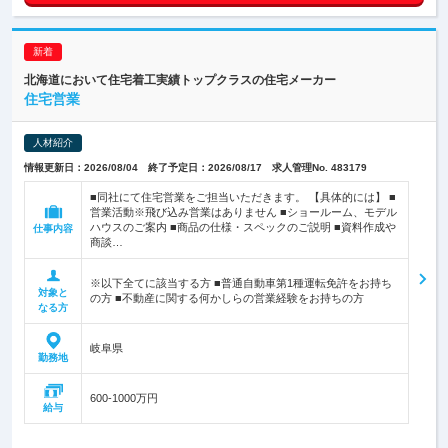
北海道において住宅着工実績トップクラスの住宅メーカー
住宅営業
人材紹介
情報更新日：2026/08/04 終了予定日：2026/08/17 求人管理No. 483179
■同社にて住宅営業をご担当いただきます。 【具体的には】 ■
営業活動※飛び込み営業はありません ■ショールーム、モデル
ハウスのご案内 ■商品の仕様・スペックのご説明 ■資料作成や
仕事内容
商談…
※以下全てに該当する方 ■普通自動車第1種運転免許をお持ち
対象と
の方 ■不動産に関する何かしらの営業経験をお持ちの方
なる方
岐阜県
勤務地
600-1000万円
給与