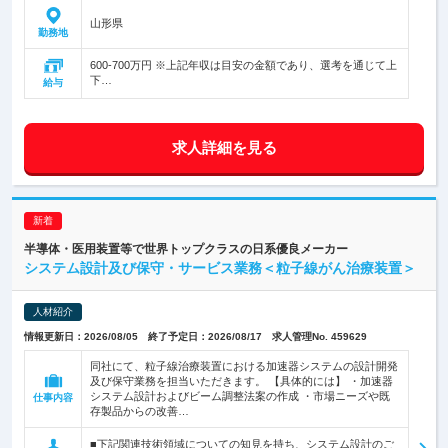
山形県
勤務地
600-700万円 ※上記年収は目安の金額であり、選考を通じて上
下…
給与
求人詳細を見る
半導体・医用装置等で世界トップクラスの日系優良メーカー
システム設計及び保守・サービス業務＜粒子線がん治療装置＞
人材紹介
情報更新日：2026/08/05 終了予定日：2026/08/17 求人管理No. 459629
同社にて、粒子線治療装置における加速器システムの設計開発
及び保守業務を担当いただきます。 【具体的には】 ・加速器
システム設計およびビーム調整法案の作成 ・市場ニーズや既
仕事内容
存製品からの改善…
■下記関連技術領域についての知見を持ち、システム設計のご