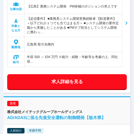
【広島】業務システム開発 PM候補のポジションの求人です
仕事内容
【必須要件】 ■業務系システム開発実務経験者 【歓迎要件】
＜以下どれか１つでも当てはまる方＞ ■システム開発の要件定
対象と
義から実施したことがある ■PMサブ担当としてシステム開発
なる方
に携わっ…
広島県 取引先構内
勤務地
年収 500 ～ 634 万円 ※能力・経験・年齢等を考慮の上、同社
規…
給与
求人詳細を見る
株式会社メイテックグループホールディングス
AD/ADASに係る先進安全運転の制御開発【栃木県】
人材紹介
学歴不問