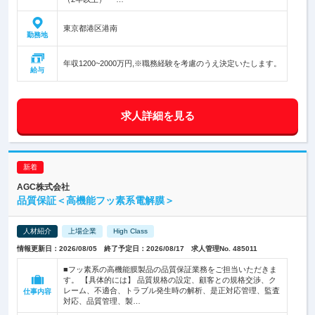
東京都港区港南
勤務地
年収1200~2000万円,※職務経験を考慮のうえ決定いたします。
給与
求人詳細を見る
AGC株式会社
品質保証＜高機能フッ素系電解膜＞
人材紹介
上場企業
High Class
情報更新日：2026/08/05 終了予定日：2026/08/17 求人管理No. 485011
■フッ素系の高機能膜製品の品質保証業務をご担当いただきま
す。 【具体的には】 品質規格の設定、顧客との規格交渉、ク
レーム、不適合、トラブル発生時の解析、是正対応管理、監査
仕事内容
対応、品質管理、製…