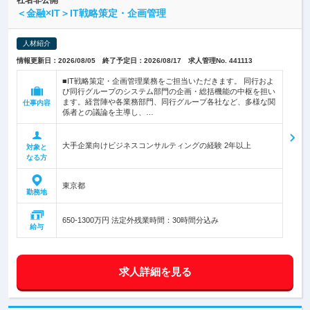
社名非公開
＜金融×IT＞IT戦略策定・企画管理
人材紹介
情報更新日：2026/08/05 終了予定日：2026/08/17 求人管理No. 441113
■IT戦略策定・企画管理業務をご担当いただきます。 同行およ
び同行グループのシステム部門の企画・総括機能の中枢を担い
ます。経営陣や各業務部門、同行グループ各社など、多様な関
仕事内容
係者との議論を主導し、…
大手企業向けビジネスコンサルティングの経験 2年以上
対象と
なる方
東京都
勤務地
650-1300万円 法定外残業時間：30時間分込み
給与
求人詳細を見る