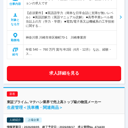
ョンの求人です
仕事内容
【必須要件】 ■英語語学力（簡単な日常会話に支障が無いレベ
ル） ■英語読解力（英語マニュアル読解） ■高専卒業レベル相
対象と
当以上の方（学力・学歴） ■電気/電子系又は機械系の工学技術
なる方
に関する…
神奈川県 川崎市幸区柳町70-1 川崎事業所
勤務地
年収 540 ～ 760 万円 賞与:年2回（6月・12月） なお、経験・
ス…
給与
求人詳細を見る
東証プライム､マテハン業界で売上高トップ級の物流メーカー
生産管理＜洗車機・関連商品＞
人材紹介
上場企業
情報更新日：2026/08/05 終了予定日：2026/08/17 求人管理No. 474430