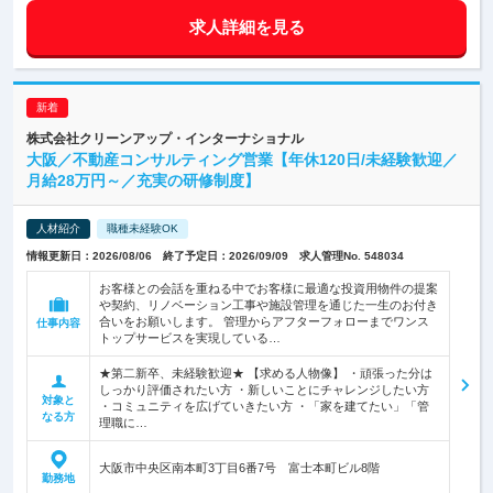
求人詳細を見る
株式会社クリーンアップ・インターナショナル
大阪／不動産コンサルティング営業【年休120日/未経験歓迎／
月給28万円～／充実の研修制度】
人材紹介
職種未経験OK
情報更新日：2026/08/06 終了予定日：2026/09/09 求人管理No. 548034
お客様との会話を重ねる中でお客様に最適な投資用物件の提案
や契約、リノベーション工事や施設管理を通じた一生のお付き
合いをお願いします。 管理からアフターフォローまでワンス
仕事内容
トップサービスを実現している…
★第二新卒、未経験歓迎★ 【求める人物像】 ・頑張った分は
しっかり評価されたい方 ・新しいことにチャレンジしたい方
対象と
・コミュニティを広げていきたい方 ・「家を建てたい」「管
なる方
理職に…
大阪市中央区南本町3丁目6番7号 富士本町ビル8階
勤務地