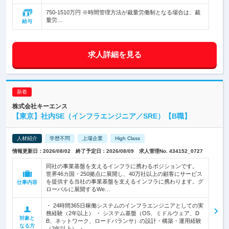
750-1510万円 ※時間管理方法が裁量労働制となる場合は、裁
量労…
給与
求人詳細を見る
株式会社キーエンス
【東京】社内SE（インフラエンジニア／SRE）【B職】
人材紹介
学歴不問
上場企業
High Class
情報更新日：2026/08/02 終了予定日：2026/08/09 求人管理No. 434152_0727
同社の事業基盤を支えるインフラに携わるポジションです。
世界46カ国・250拠点に展開し、40万社以上の顧客にサービス
を提供する当社の事業基盤を支えるインフラに携わります。グ
仕事内容
ローバルに展開するWe…
・ 24時間365日稼働システムのインフラエンジニアとしての実
務経験（2年以上） ・ システム基盤（OS、ミドルウェア、D
対象と
B、ネットワーク、ロードバランサ）の設計・構築・運用経験
なる方
（2年以上） ・…