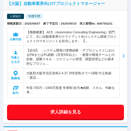
【大阪】自動車業界向けITプロジェクトマネージャー
人材紹介
学歴不問
情報更新日：2026/08/07 終了予定日：2026/09/10 求人管理No. 408706241
【職務概要】 ACE（Automotive Consulting Engineering）部門
にて、主に自動車業界のクライアント向けシステム開発プロジ
仕事内容
ェクトのマネジメントを担当します。 【…
【必須】 ・システム開発の実務経験 ・ITプロジェクトにおけ
るPMまたはPL経験（目安5年以上） ・顧客や開発チームとの
対象と
折衝、調整スキル ・スケジュール管理、課題管理などの基本
なる方
的なプロジェ…
大阪府大阪市北区堂島2-4-27 JRE堂島タワー16階 中之島線
「渡辺…
勤務地
年収:700万～1400万程度 年俸制 給与:■経験、スキル、年齢を
考…
給与
求人詳細を見る