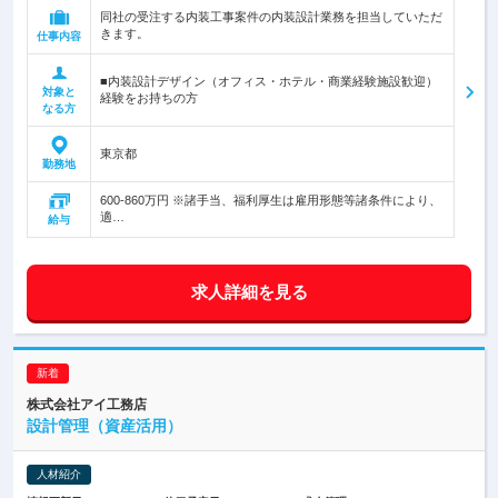
同社の受注する内装工事案件の内装設計業務を担当していただ
きます。
仕事内容
■内装設計デザイン（オフィス・ホテル・商業経験施設歓迎）
対象と
経験をお持ちの方
なる方
東京都
勤務地
600-860万円 ※諸手当、福利厚生は雇用形態等諸条件により、
適…
給与
求人詳細を見る
株式会社アイ工務店
設計管理（資産活用）
人材紹介