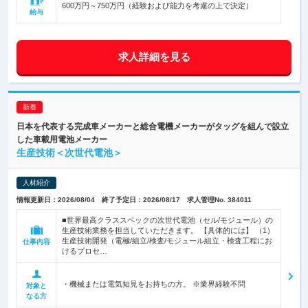
600万円～750万円（経験および能力を考慮の上で決定）
給与
求人詳細を見る
日本を代表する完成車メーカーと総合電機メーカーがタッグを組んで設立
した車載用電池メーカー
生産技術＜次世代電池＞
人材紹介
情報更新日：2026/08/04 終了予定日：2026/08/17 求人管理No. 384011
■世界最高クラススペックの次世代電池（セル/モジュール）の
生産技術業務を担当していただきます。 【具体的には】 （1）
生産技術開発（電極/組立/検査/モジュール組立・検査工程にお
仕事内容
けるプロセ…
・機械または電気知見をお持ちの方。 ※業界経験不問
対象と
なる方