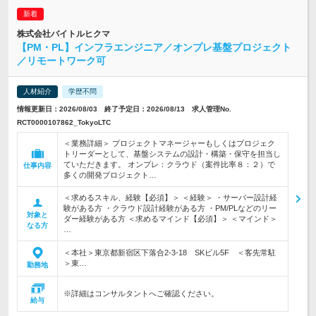
株式会社バイトルヒクマ
【PM・PL】インフラエンジニア／オンプレ基盤プロジェクト
／リモートワーク可
人材紹介
学歴不問
情報更新日：2026/08/03 終了予定日：2026/08/13 求人管理No.
RCT0000107862_TokyoLTC
＜業務詳細＞ プロジェクトマネージャーもしくはプロジェク
トリーダーとして、基盤システムの設計・構築・保守を担当し
ていただきます。 オンプレ：クラウド（案件比率８：２）で
仕事内容
多くの開発プロジェクト…
＜求めるスキル、経験【必須】＞ ＜経験＞ ・サーバー設計経
験がある方 ・クラウド設計経験がある方 ・PM/PLなどのリー
対象と
ダー経験がある方 ＜求めるマインド【必須】＞ ＜マインド＞
なる方
…
＜本社＞東京都新宿区下落合2-3-18 SKビル5F ＜客先常駐
＞東…
勤務地
※詳細はコンサルタントへご確認ください。
給与