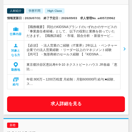
人材紹介
学歴不問
High Class
情報更新日：2026/07/31 終了予定日：2026/09/03 求人管理No. a405729962
【職務概要】 同社のKIDSNAブランドのいずれかのサービスの
「事業責任者候補」として、 以下の役割と業務を担っていた
仕事内容
だきます。 【職務詳細】 ・市場、競合分析 ・新規サービ…
【必須】 ・法人営業のご経験（IT業界）2年以上 ・ベンチャー
企業での法人営業経験 ・リーダー以上のマネジメント経験
対象と
【尚可】 ・無形商材のセールス経験 【『KIDSNA …
なる方
東京都渋谷区恵比寿4-9-10 ネクストビートハウス JR各線 「恵
比…
勤務地
年収:800万～1200万程度 月給制：月額600000円 給与:■経験、
ス…
給与
求人詳細を見る