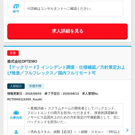
※詳細はコンサルタントへご確認ください。
給与
求人詳細を見る
株式会社OPTEMO
【テックリード】インシデント調査・仕様確認／方針策定およ
び推進／フルフレックス／国内フルリモート可
人材紹介
学歴不問
情報更新日：2026/08/03 終了予定日：2026/08/13 求人管理No.
RCT0000116355_Kouiki
＜業務詳細＞ スクラムチームの開発者としてバックエンド、
フロントエンドの両方を担当いただきます。 技術的課題解決
／サービス品質向上のための方針策定の守備範囲として、主に
仕事内容
バックエンドを担当いた…
＜求めるスキル、経験【必須】＞ ＜経験・スキル＞ ・3年以上