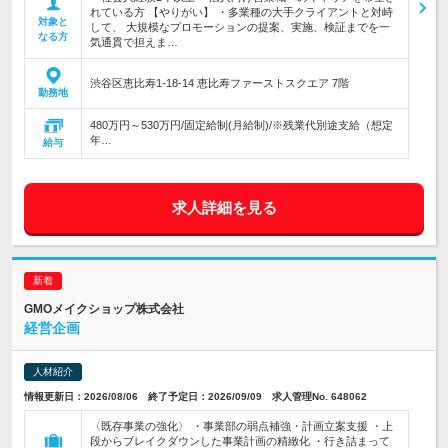
れている方 【やりがい】 ・多業種の大手クライアントと対峙
対象と
して、 大規模なプロモーションの提案、実施、検証までを一
なる方
気通貫で担えま…
渋谷区恵比寿1-18-14 恵比寿ファーストスクエア 7階
勤務地
480万円～530万円/固定給制(月給制)/※残業代別途支給（想定
年…
給与
求人詳細を見る
GMOメイクショップ株式会社
経営企画
人材紹介
情報更新日：2026/08/06 終了予定日：2026/09/09 求人管理No. 648062
〈既存事業の強化〉 ・事業部の弱点補強・計画立案支援 ・上
段からブレイクダウンした事業計画の精緻化 ・行き詰まって