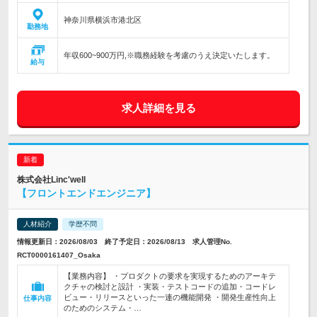
神奈川県横浜市港北区
勤務地
年収600~900万円,※職務経験を考慮のうえ決定いたします。
給与
求人詳細を見る
株式会社Linc'well
【フロントエンドエンジニア】
人材紹介
学歴不問
情報更新日：2026/08/03 終了予定日：2026/08/13 求人管理No.
RCT0000161407_Osaka
【業務内容】 ・プロダクトの要求を実現するためのアーキテ
クチャの検討と設計 ・実装・テストコードの追加・コードレ
ビュー・リリースといった一連の機能開発 ・開発生産性向上
仕事内容
のためのシステム・…