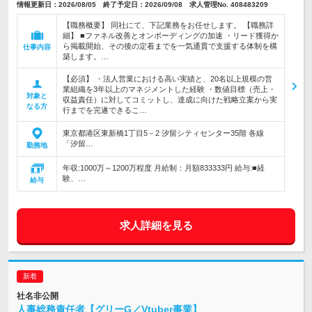
情報更新日：2026/08/05 終了予定日：2026/09/08 求人管理No. 408483209
【職務概要】 同社にて、下記業務をお任せします。 【職務詳
細】 ■ファネル改善とオンボーディングの加速 ・リード獲得か
ら掲載開始、その後の定着までを一気通貫で支援する体制を構
仕事内容
築します。…
【必須】 ・法人営業における高い実績と、20名以上規模の営
業組織を3年以上のマネジメントした経験 ・数値目標（売上・
対象と
収益責任）に対してコミットし、達成に向けた戦略立案から実
なる方
行までを完遂できるこ…
東京都港区東新橋1丁目5－2 汐留シティセンター35階 各線
「汐留…
勤務地
年収:1000万～1200万程度 月給制：月額833333円 給与:■経
験、…
給与
求人詳細を見る
社名非公開
人事総務責任者【グリーG／Vtuber事業】