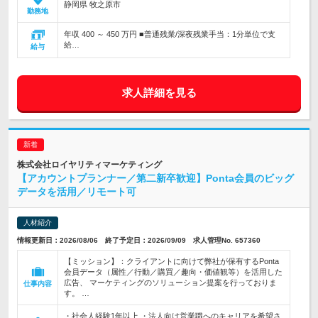
静岡県 牧之原市
勤務地
年収 400 ～ 450 万円 ■普通残業/深夜残業手当：1分単位で支
給…
給与
求人詳細を見る
株式会社ロイヤリティマーケティング
【アカウントプランナー／第二新卒歓迎】Ponta会員のビッグ
データを活用／リモート可
人材紹介
情報更新日：2026/08/06 終了予定日：2026/09/09 求人管理No. 657360
【ミッション】：クライアントに向けて弊社が保有するPonta
会員データ（属性／行動／購買／趣向・価値観等）を活用した
広告、 マーケティングのソリューション提案を行っておりま
仕事内容
す。 …
・社会人経験1年以上 ・法人向け営業職へのキャリアを希望さ