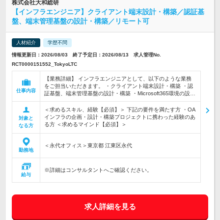
株式会社大和総研
【インフラエンジニア】クライアント端末設計・構築／認証基
盤、端末管理基盤の設計・構築／リモート可
人材紹介
学歴不問
情報更新日：2026/08/03 終了予定日：2026/08/13 求人管理No.
RCT0000151552_TokyoLTC
【業務詳細】 インフラエンジニアとして、以下のような業務
をご担当いただきます。 ・クライアント端末設計・構築 ・認
仕事内容
証基盤、端末管理基盤の設計・構築 ・Microsoft365環境の設…
＜求めるスキル、経験【必須】＞ 下記の要件を満たす方 ・OA
インフラの企画・設計・構築プロジェクトに携わった経験のあ
対象と
る方 ＜求めるマインド【必須】＞
なる方
＜永代オフィス＞東京都 江東区永代
勤務地
※詳細はコンサルタントへご確認ください。
給与
求人詳細を見る