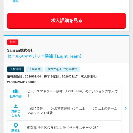
給与
求人詳細を見る
Sansan株式会社
セールスマネジャー候補【Eight Team】
人材紹介
上場企業
女性のおしごと掲載中
情報更新日：2026/08/04 終了予定日：2026/08/17 求人管理No.
260804MN81236066
セールスマネジャー候補【Eight Team】のポジションの求人で
す
仕事内容
【必須要件】 ・BtoB営業経験（3年以上） ・3名以上のチーム
対象と
マネジメント経験
なる方
東京都 渋谷区桜丘町1-1 渋谷サクラステージ 28F
勤務地