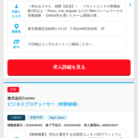
＜求めるスキル、経験【必須】＞ ・フロントエンドの実務経
験1年以上 ・React, Vue, Angular などの Webフレームワークの
対象と
実務経験 ・GitHub等を用いたチーム開発の実…
なる方
東京都港区浜松町2-13-10 T-SQUARE浜松町 3F
勤務地
※詳細はコンサルタントへご確認ください。
給与
求人詳細を見る
株式会社Castee
ビジネスプロデューサー（幹部候補）
人材紹介
学歴不問
High Class
情報更新日：2026/08/05 終了予定日：2026/09/08 求人管理No. 408923657
【職務概要】 同社が運営する共創型エンタメDXプラットフォ