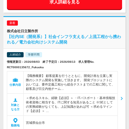
求人詳細を見る
株式会社日立製作所
【社内SE（開発系）】社会インフラ支える／上流工程から携わ
れる／電力会社向けシステム開発
人材紹介
学歴不問
情報更新日：2026/08/03 終了予定日：2026/08/13 求人管理No.
RCT0000135672_Fukuoka
【職務概要】 顧客提案を行うとともに、開発計画を立案し実
際のシステム開発を実施して頂きます。 開発プロジェクトに
おいては、要件定義工程から総合テストまでの工程に関して、
仕事内容
顧客及び日立内他チーム…
＜求めるスキル、経験【必須】＞ ・ITパスポート・基本情報技
術者資格に相当する、ITに関する知見があること ※SEとして
対象と
の実務経験がなくても、上記知識があれば可 ＜求めるマイン
なる方
ド【必須】＞ …
宮城県仙台市
勤務地