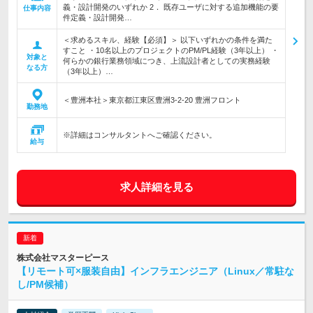
義・設計開発のいずれか 2． 既存ユーザに対する追加機能の要
仕事内容
件定義・設計開発…
＜求めるスキル、経験【必須】＞ 以下いずれかの条件を満た
すこと ・10名以上のプロジェクトのPM/PL経験（3年以上） ・
対象と
何らかの銀行業務領域につき、上流設計者としての実務経験
なる方
（3年以上）…
＜豊洲本社＞東京都江東区豊洲3-2-20 豊洲フロント
勤務地
※詳細はコンサルタントへご確認ください。
給与
求人詳細を見る
株式会社マスターピース
【リモート可×服装自由】インフラエンジニア（Linux／常駐な
し/PM候補）