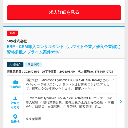
求人詳細を見る
Sky株式会社
ERP・CRM導入コンサルタント（ホワイト企業／優良企業認定
資格多数／プライム案件95%）
人材紹介
学歴不問
情報更新日：2026/08/02 終了予定日：2026/08/09 求人管理No. 378765_0727
同社では、Microsoft Dynamics 365や SAP S/4HANAなどの ER
Pパッケージ導入コンサルタントおよび開発エンジニアとし
仕事内容
て、顧客のDXを支援いたします。 ERPパッケ…
・ MicrosoftDynamics365SAPS/4HANA等のERPパッケージの
導入経験 ・ 現行業務分析、要件定義の上流工程の経験 ・ 財務
対象と
会計、販購買、在庫管理、生産管理、顧客管理、営…
なる方
東京都港区
勤務地