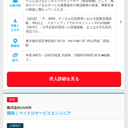
ームにおけるビジネスプロデューサー（幹部候補）として、既
存ステークホルダーとの連携強化や商品開発の加速、事業全体
仕事内容
の推進に携わっていただき…
【必須】 ・IT、WEB、デジタル広告業界における提案営業経
験：3年以上 ・スタートアップでのマネジメントやCxO経験
対象と
【尚可】 ・大手広告代理店への営業経験、または大手広告代
なる方
理店での…
東京都渋谷区神宮前2-18-19 the Folks 5F JR山手線「原宿」
駅…
勤務地
年収:800万～1200万程度 月給制：月額667000円 給与:■経験、
ス…
給与
求人詳細を見る
株式会社viviON
開発｜マイクロサービスエンジニア
人材紹介