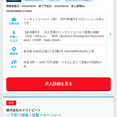
情報更新日：2026/08/05 終了予定日：2026/08/18 求人管理No.
260804MN81210963
インサイドセールス（SD）【IPO準備中】のポジションの求人
です
仕事内容
【必須要件】 ・法人営業やインサイドセールス業務の経験
（目安：2年以上） ・BDR（Business Development Represent
対象と
ative）やSDR（Sales Devel…
なる方
東京都 渋谷区広尾1丁目3番1号 HAGIWARA BLDG.1 3F
勤務地
年収 600 ～ 1000 万円 経験・スキルに応じて変動の可能性が
あ…
給与
求人詳細を見る
株式会社ネクストビート
＜子育て領域＞営業マネージャー