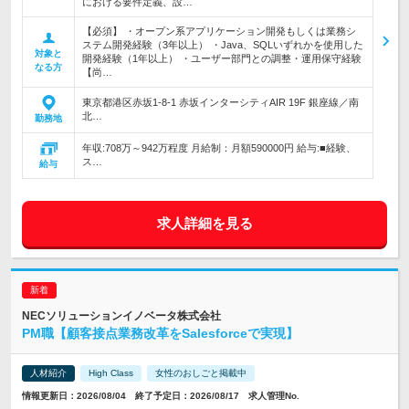
における要件定義、設…
【必須】 ・オープン系アプリケーション開発もしくは業務シ
ステム開発経験（3年以上） ・Java、SQLいずれかを使用した
対象と
開発経験（1年以上） ・ユーザー部門との調整・運用保守経験
なる方
【尚…
東京都港区赤坂1-8-1 赤坂インターシティAIR 19F 銀座線／南
北…
勤務地
年収:708万～942万程度 月給制：月額590000円 給与:■経験、
ス…
給与
求人詳細を見る
NECソリューションイノベータ株式会社
PM職【顧客接点業務改革をSalesforceで実現】
人材紹介
High Class
女性のおしごと掲載中
情報更新日：2026/08/04 終了予定日：2026/08/17 求人管理No.