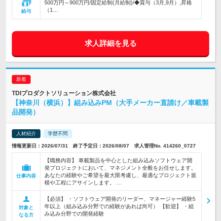
500万円～900万円/固定給制(月給制)/◆賞与（3月,9月）,昇格
（1…
給与
求人詳細を見る
TDIプロダクトソリューション株式会社
【神奈川（横浜）】組み込みPM（大手メーカー直請け／車載製
品開発）
人材紹介
学歴不問
情報更新日：2026/07/31 終了予定日：2026/08/07 求人管理No. 414260_0727
【職務内容】 車載製品を中心とした組み込みソフトウェア開
発プロジェクトにおいて、マネジメント全般をお任せします。
あなたの経験やご希望を最大限考慮し、最適なプロジェクト規
仕事内容
模や工程にアサインします。 …
【必須】 ・ソフトウェア開発のリーダー、マネージャー経験5
年以上（組み込み分野での経験があれば尚可） 【歓迎】 ・組
対象と
み込み分野での開発経験
なる方