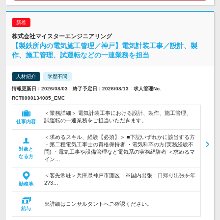
株式会社マイスターエンジニアリング
【製鉄所内の電気施工管理／神戸】電気計装工事／設計、製
作、施工管理、試運転などの一連業務を担当
人材紹介
学歴不問
情報更新日：2026/08/03 終了予定日：2026/08/13 求人管理No.
RCT0000134085_EMC
＜業務詳細＞ 電気計装工事における設計、製作、施工管理、
試運転の一連業務をご担当いただきます。
仕事内容
＜求めるスキル、経験【必須】＞ ■下記いずれかに該当する方
・第二種電気工事士の資格保持者 ・電気科卒の方(実務経験不
対象と
問) ・電気工事や設備管理など電気系の実務経験者 ＜求めるマ
なる方
イン…
＜客先常駐＞兵庫県神戸市灘区 ※国内出張：日帰り出張を年
2?3…
勤務地
※詳細はコンサルタントへご確認ください。
給与