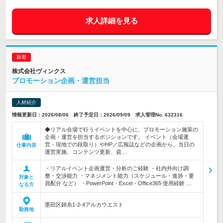
求人詳細を見る
株式会社ヴィンクス
プロモーション企画・運営担当
人材紹介
情報更新日：2026/08/06 終了予定日：2026/09/09 求人管理No. 632316
◆リアル会場で行うイベントを中心に、プロモーション施策の
企画・運営を担当するポジションです。 イベント（会場運
営・現地での段取り）やHP／広報誌などの企画から、当日の
仕事内容
運営実施、コンテンツ更新、資…
・リアルイベント企画運営・分析のご経験 ・社内外向け調
整・交渉能力 ・マネジメント能力（スケジュール・進捗・要
対象と
員配分 など） ・PowerPoint・Excel・Office365 使用経験 …
なる方
墨田区錦糸1-2-4アルカウエスト
勤務地