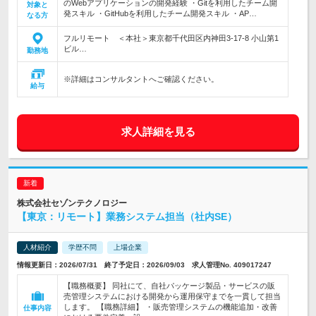
のWebアプリケーションの開発経験 ・Gitを利用したチーム開
対象と
発スキル ・GitHubを利用したチーム開発スキル ・AP…
なる方
フルリモート ＜本社＞東京都千代田区内神田3-17-8 小山第1
ビル…
勤務地
※詳細はコンサルタントへご確認ください。
給与
求人詳細を見る
株式会社セゾンテクノロジー
【東京：リモート】業務システム担当（社内SE）
人材紹介
学歴不問
上場企業
情報更新日：2026/07/31 終了予定日：2026/09/03 求人管理No. 409017247
【職務概要】 同社にて、自社パッケージ製品・サービスの販
売管理システムにおける開発から運用保守までを一貫して担当
します。 【職務詳細】 ・販売管理システムの機能追加・改善
仕事内容