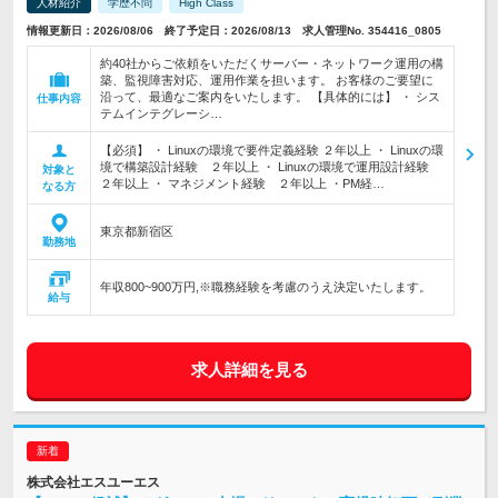
人材紹介
学歴不問
High Class
情報更新日：2026/08/06 終了予定日：2026/08/13 求人管理No. 354416_0805
約40社からご依頼をいただくサーバー・ネットワーク運用の構
築、監視障害対応、運用作業を担います。 お客様のご要望に
沿って、最適なご案内をいたします。 【具体的には】 ・ シス
仕事内容
テムインテグレーシ…
【必須】 ・ Linuxの環境で要件定義経験 ２年以上 ・ Linuxの環
境で構築設計経験 ２年以上 ・ Linuxの環境で運用設計経験
対象と
２年以上 ・ マネジメント経験 ２年以上 ・PM経…
なる方
東京都新宿区
勤務地
年収800~900万円,※職務経験を考慮のうえ決定いたします。
給与
求人詳細を見る
株式会社エスユーエス