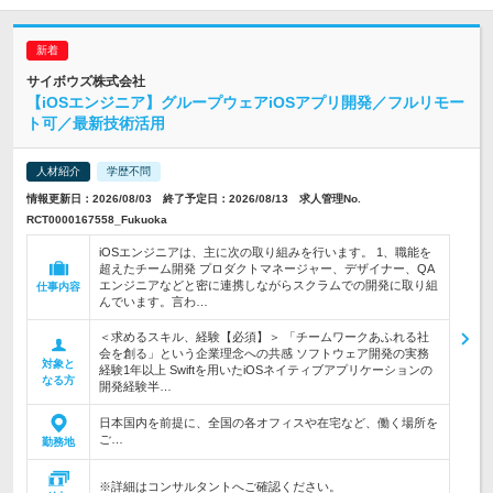
サイボウズ株式会社
【iOSエンジニア】グループウェアiOSアプリ開発／フルリモー
ト可／最新技術活用
人材紹介
学歴不問
情報更新日：2026/08/03 終了予定日：2026/08/13 求人管理No.
RCT0000167558_Fukuoka
iOSエンジニアは、主に次の取り組みを行います。 1、職能を
超えたチーム開発 プロダクトマネージャー、デザイナー、QA
エンジニアなどと密に連携しながらスクラムでの開発に取り組
仕事内容
んでいます。言わ…
＜求めるスキル、経験【必須】＞ 「チームワークあふれる社
会を創る」という企業理念への共感 ソフトウェア開発の実務
対象と
経験1年以上 Swiftを用いたiOSネイティブアプリケーションの
なる方
開発経験半…
日本国内を前提に、全国の各オフィスや在宅など、働く場所を
ご…
勤務地
※詳細はコンサルタントへご確認ください。