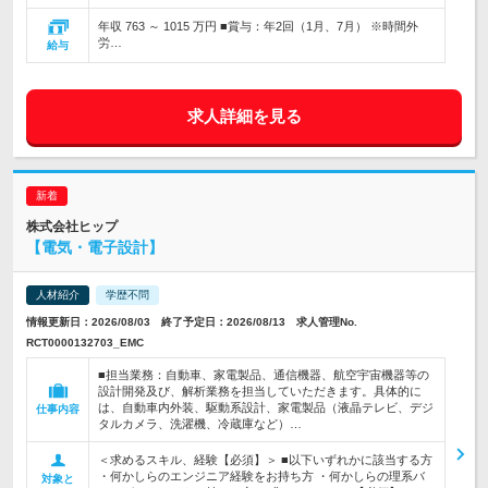
年収 763 ～ 1015 万円 ■賞与：年2回（1月、7月） ※時間外
労…
給与
求人詳細を見る
株式会社ヒップ
【電気・電子設計】
人材紹介
学歴不問
情報更新日：2026/08/03 終了予定日：2026/08/13 求人管理No.
RCT0000132703_EMC
■担当業務：自動車、家電製品、通信機器、航空宇宙機器等の
設計開発及び、解析業務を担当していただきます。具体的に
は、自動車内外装、駆動系設計、家電製品（液晶テレビ、デジ
仕事内容
タルカメラ、洗濯機、冷蔵庫など）…
＜求めるスキル、経験【必須】＞ ■以下いずれかに該当する方
・何かしらのエンジニア経験をお持ち方 ・何かしらの理系バ
対象と