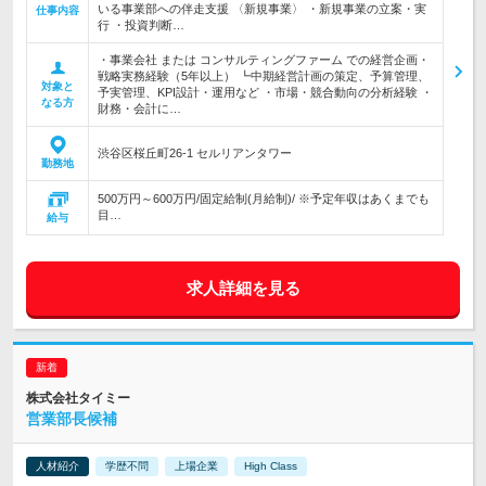
いる事業部への伴走支援 〈新規事業〉 ・新規事業の立案・実
仕事内容
行 ・投資判断…
・事業会社 または コンサルティングファーム での経営企画・
戦略実務経験（5年以上） ┗中期経営計画の策定、予算管理、
対象と
予実管理、KPI設計・運用など ・市場・競合動向の分析経験 ・
なる方
財務・会計に…
渋谷区桜丘町26-1 セルリアンタワー
勤務地
500万円～600万円/固定給制(月給制)/ ※予定年収はあくまでも
目…
給与
求人詳細を見る
株式会社タイミー
営業部長候補
人材紹介
学歴不問
上場企業
High Class