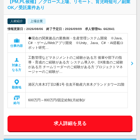
【PM,PL候補】／グロース上場、リモート、育児時短可／副業
OK／受託案件あり
人材紹介
上場企業
情報更新日：2026/08/06 終了予定日：2026/09/09 求人管理No. 662841
◆現在の関東拠点の業務例・生産管理システム開発 ※Java、
C# ・ゲーム/Webアプリ開発 ※Unity、Java、C# ・AI搭載ロ
仕事内容
ボット研究…
工数管理などマネジメントのご経験がある方 後輩や部下の指
導・育成のご経験がある方 システム導入や、DX推進のご経験
対象と
がある方 チームリーダーのご経験がある方 プロジェクトマネ
なる方
ージャーのご経験が…
港区六本木3丁目2番1号 住友不動産六本木グランドタワー21階
勤務地
600万円～800万円/固定給制(月給制)/
給与
求人詳細を見る