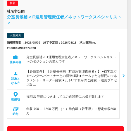
社名非公開
分室長候補＜IT運用管理責任者／ネットワークスペシャリスト
＞
人材紹介
情報更新日：2026/08/05 終了予定日：2026/08/18 求人管理No.
260804MN81274628
分室長候補＜IT運用管理責任者／ネットワークスペシャリスト
＞のポジションの求人です
仕事内容
【必須要件】 【分室長候補（IT運用管理責任者）】 ■顧客対応
やベンダー/パートナーとの調整経験 ■チームまたは部門のマネ
対象と
ジメント・リーダー経験 ■以下いずれかのご経験 ・運用プロセ
なる方
ス設…
福岡県 詳細につきましてはご面談時にお伝え致します
勤務地
年収 700 ～ 1300 万円 （１）総合職（若手層）：想定年収500
万…
給与