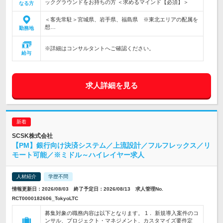
ックグラウンドをお持ちの方 ＜求めるマインド【必須】＞
なる方
＜客先常駐＞宮城県、岩手県、福島県 ※東北エリアの配属を
想…
勤務地
※詳細はコンサルタントへご確認ください。
給与
求人詳細を見る
SCSK株式会社
【PM】銀行向け決済システム／上流設計／フルフレックス／リ
モート可能／※ミドル～ハイレイヤー求人
人材紹介
学歴不問
情報更新日：2026/08/03 終了予定日：2026/08/13 求人管理No.
RCT0000182606_TokyoLTC
募集対象の職務内容は以下となります。 1． 新規導入案件のコ
ンサル、プロジェクト・マネジメント、カスタマイズ要件定