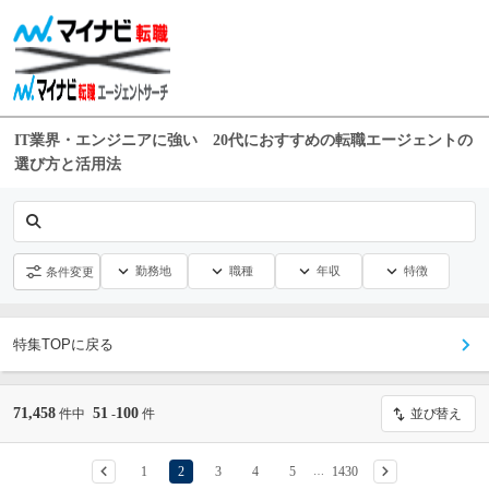
IT業界・エンジニアに強い 20代におすすめの転職エージェントの
選び方と活用法
勤務地
職種
年収
特徴
条件変更
特集TOPに戻る
71,458
51
100
件中
-
件
並び替え
1
2
3
4
5
1430
…