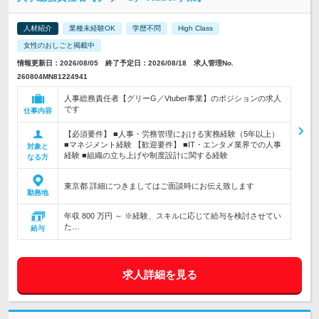
人材紹介
業種未経験OK
学歴不問
High Class
女性のおしごと掲載中
情報更新日：2026/08/05 終了予定日：2026/08/18 求人管理No.
260804MN81224941
人事総務責任者【グリーG／Vtuber事業】のポジションの求人
です
仕事内容
【必須要件】 ■人事・労務管理における実務経験（5年以上）
■マネジメント経験 【歓迎要件】 ■IT・エンタメ業界での人事
対象と
経験 ■組織の立ち上げや制度設計に関する経験
なる方
東京都 詳細につきましてはご面談時にお伝え致します
勤務地
年収 800 万円 ～ ※経験、スキルに応じて給与を検討させてい
た…
給与
求人詳細を見る