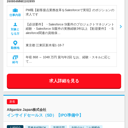
260804MN81102899
PM職【顧客接点業務改革をSalesforceで実現】のポジションの
求人です
仕事内容
【必須要件】 ・Salesforce SI案件のプロジェクトマネジメント
経験 ・Salesforce SI案件の実務経験3年以上 【歓迎要件】 ・S
対象と
alesforce関連の資格保…
なる方
東京都 江東区新木場1-18-7
勤務地
年収 868 ～ 1048 万円 賞与年2回 なお、経験・スキルに応じ
て…
給与
求人詳細を見る
Allganize Japan株式会社
インサイドセールス（SD）【IPO準備中】
人材紹介
業種未経験OK
学歴不問
女性のおしごと掲載中