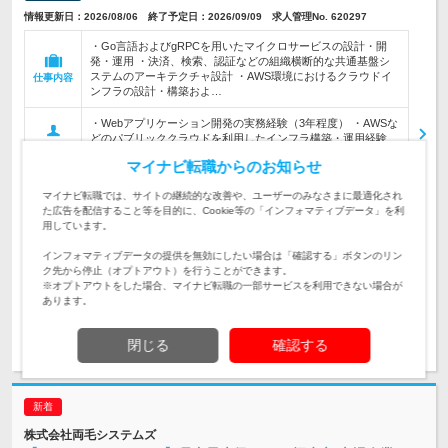
情報更新日：2026/08/06 終了予定日：2026/09/09 求人管理No. 620297
・Go言語およびgRPCを用いたマイクロサービスの設計・開
発・運用 ・決済、検索、認証などの組織横断的な共通基盤シ
ステムのアーキテクチャ設計 ・AWS環境におけるクラウドイ
仕事内容
ンフラの設計・構築およ…
・Webアプリケーション開発の実務経験（3年程度） ・AWSな
どのパブリッククラウドを利用したインフラ構築・運用経験
対象と
・バックエンドからインフラまで、領域を限定せずに技術課題
なる方
マイナビ転職からのお知らせ
に取り組む意欲 ・…
マイナビ転職では、サイトの継続的な改善や、ユーザーのみなさまに最適化され
千代田区神田練塀町300住友不動産秋葉原駅前ビル12階
た広告を配信すること等を目的に、Cookie等の「インフォマティブデータ」を利
勤務地
用しています。
450万円～800万円/固定給制(月給制)/ 上記の年収額は,同社に
インフォマティブデータの提供を無効にしたい場合は「確認する」ボタンのリン
お…
給与
ク先から停止（オプトアウト）を行うことができます。
※オプトアウトをした場合、マイナビ転職の一部サービスを利用できない場合が
あります。
求人詳細を見る
閉じる
確認する
株式会社両毛システムズ