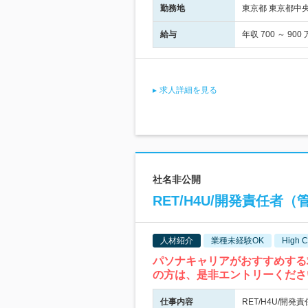
勤務地
東京都 東京都中央区
給与
年収 700 ～ 
求人詳細を見る
社名非公開
RET/H4U/開発責任者（
人材紹介
業種未経験OK
High C
パソナキャリアがおすすめする
の方は、是非エントリーくださ
仕事内容
RET/H4U/開