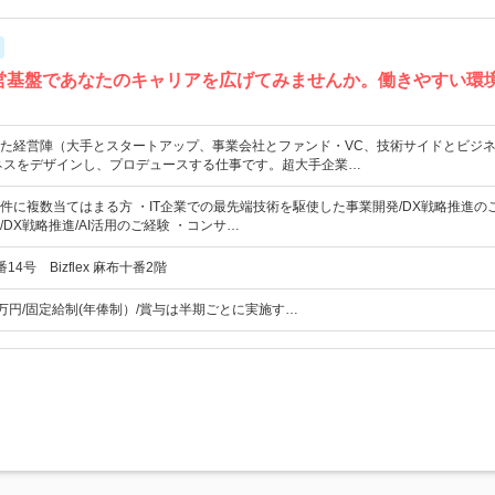
経営基盤であなたのキャリアを広げてみませんか。働きやすい環
た経営陣（大手とスタートアップ、事業会社とファンド・VC、技術サイドとビジ
ネスをデザインし、プロデュースする仕事です。超大手企業…
件に複数当てはまる方 ・IT企業での最先端技術を駆使した事業開発/DX戦略推進の
DX戦略推進/AI活用のご経験 ・コンサ…
4号 Bizflex 麻布十番2階
00万円/固定給制(年俸制）/賞与は半期ごとに実施す…