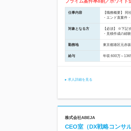
プライム案件率8割／ホワイト
仕事内容
【職務概要】 同
・エンド直案件・
対象となる方
【必須】 ※下記
・見積作成の経験
勤務地
東京都港区元赤坂1
給与
年収:600万～13
求人詳細を見る
株式会社ABEJA
CEO室（DX戦略コンサ