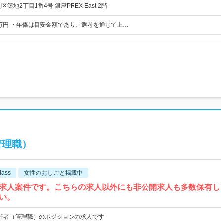
築地2丁目1番4号 銀座PREX East 2階
900 万円 ・年俸は目安金額であり、選考を通じて上…
管理職）
lass
女性のおしごと掲載中
求人案件です。こちらの求人以外にも非公開求人も多数保有し
い。
発責任者（管理職）のポジションの求人です