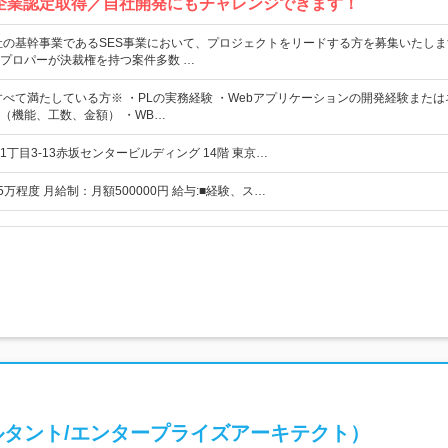
企業認定取得／自社開発にもチャレンジできます！
社の基幹事業であるSES事業において、プロジェクトをリードする方を募集いたします
プロパーが決裁権を持つ案件多数 …
すべて満たしている方※ ・PLの実務経験 ・Webアプリケーションの開発経験また
（機能、工数、金額） ・WB…
丁目3-13赤坂センタービルディング 14階 東京…
65万程度 月給制：月額500000円 給与:■経験、ス…
ルタント/エンタープライズアーキテクト）