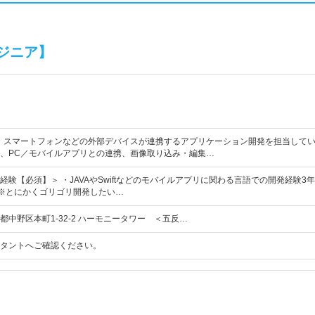
ジニア】
・スマートフォンなどの外部デバイスが連携するアプリケーション開発を担当してい
、PC／モバイルアプリとの連携、画像取り込み・編集…
験【必須】＞ ・JAVAやSwiftなどのモバイルアプリに関わる言語での開発経験3年以
験※とにかくゴリゴリ開発したい…
都中野区本町1-32-2 ハーモニータワー ＜五反…
タントへご確認ください。