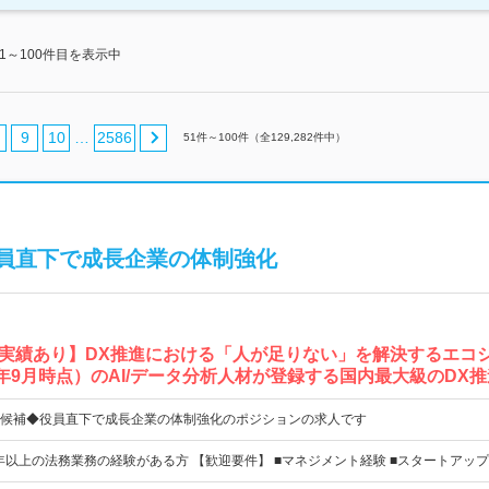
51～100件目を表示中
9
10
2586
…
51
件～
100
件（全
129,282
件中）
員直下で成長企業の体制強化
実績あり】DX推進における「人が足りない」を解決するエコ
023年9月時点）のAI/データ分析人材が登録する国内最大級のDX
候補◆役員直下で成長企業の体制強化のポジションの求人です
5年以上の法務業務の経験がある方 【歓迎要件】 ■マネジメント経験 ■スタートアッ