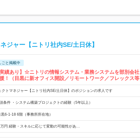
ネジャー【ニトリ社内SE/土日休】
しごと掲載中
実績あり】☆ニトリの情報システム・業務システムを部別会社とし
援！（目黒に新オフィス開設／リモートワーク／フレックス等
ェクトマネジャー【ニトリ社内SE/土日休】のポジションの求人です
必須条件 ・システム構築プロジェクトの経験（5年以上）
黒6-1-18 6階（事務所所在地）
2000 万円 経験・スキルに応じて変動の可能性があ…