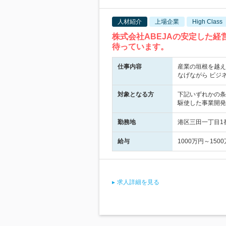
人材紹介
上場企業
High Class
株式会社ABEJAの安定した
待っています。
仕事内容
産業の垣根を越え
なげながら ビジ
対象となる方
下記いずれかの条
駆使した事業開発/
勤務地
港区三田一丁目1番1
給与
1000万円～15
求人詳細を見る