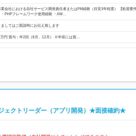
事業会社における自社サービス開発責任者またはPM経験（目安3年程度） 【歓迎要
 ・PHPフレームワーク使用経験 ・AW…
きましてはご面談時にお伝え致します
025 万円 賞与：年2回（6月、12月） ※年収には賞…
ジェクトリーダー（アプリ開発）★面接確約★