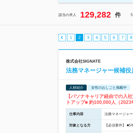
129,282
件
該当の求人
1
2
3
4
5
6
7
8
株式会社SIGNATE
法務マネージャー候補役
人材紹介
女性のおしごと掲載中
【パソナキャリア経由での入社
トアップ■ 約100,000人（2
仕事内容
法務マネージャー
対象となる方
【必須要件】 ■