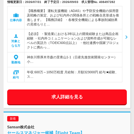
情報更新日：2026/07/31 終了予定日：2026/09/03 求人管理No. 408497282
【職務概要】 運転支援機能（ADAS）や予防安全機能の採用普
及戦略の策定、および社内外の関係各所との戦略合意形成を推
進します。 【職務詳細】 ・各種安全機能による事故削減効果
仕事内容
の見積もりと…
【必須】 ・製造業における3年以上の開発経験または商品企画
経験 ・社内外コミュニケーションおよび資料作成が可能なレ
対象と
ベルの英語力（TOEIC600点以上） ・他社連携や国家プロジェ
なる方
クトに携わっ…
神奈川県厚木市森の里青山1-1（日産先進技術開発センター）
小…
勤務地
年収:600万～1050万程度 月給制：月額323000円 給与:■経験、
ス…
給与
求人詳細を見る
Sansan株式会社
セールスマネジャー候補【Eight Team】