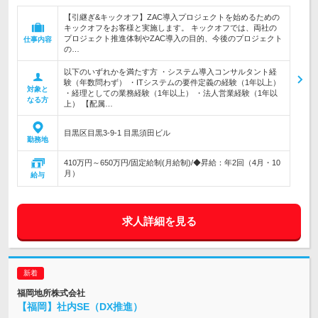
【引継ぎ&キックオフ】ZAC導入プロジェクトを始めるための
キックオフをお客様と実施します。 キックオフでは、両社の
プロジェクト推進体制やZAC導入の目的、今後のプロジェクト
仕事内容
の…
以下のいずれかを満たす方 ・システム導入コンサルタント経
験（年数問わず） ・ITシステムの要件定義の経験（1年以上）
対象と
・経理としての業務経験（1年以上） ・法人営業経験（1年以
なる方
上） 【配属…
目黒区目黒3-9-1 目黒須田ビル
勤務地
410万円～650万円/固定給制(月給制)/◆昇給：年2回（4月・10
月）
給与
求人詳細を見る
福岡地所株式会社
【福岡】社内SE（DX推進）