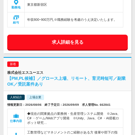
東京都新宿区
勤務地
年収800~900万円,※職務経験を考慮のうえ決定いたします。
給与
求人詳細を見る
株式会社エスユーエス
【PM,PL候補】／グロース上場、リモート、育児時短可／副業
OK／受託案件あり
人材紹介
上場企業
情報更新日：2026/08/06 終了予定日：2026/09/09 求人管理No. 662841
◆現在の関東拠点の業務例・生産管理システム開発 ※Java、
C# ・ゲーム/Webアプリ開発 ※Unity、Java、C# ・AI搭載ロ
仕事内容
ボット研究…
工数管理などマネジメントのご経験がある方 後輩や部下の指