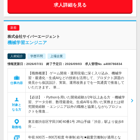
求人詳細を見る
株式会社サイバーエージェント
機械学習エンジニア
人材紹介
学歴不問
上場企業
情報更新日：2026/07/31 終了予定日：2026/09/03 求人管理No. a408786834
【職務概要】 ゲーム開発・運用現場に深く入り込み、機械学
習・最適化・生成AIなどの技術を活用して、プロダクト課題の
発見から仮説設計、実装、運用改善までを一気通貫で推進して
仕事内容
いただきます。 単…
【必須】 ・Pythonを用いた開発経験が2年以上ある方 ・機械学
習、データ分析、数理最適化、生成AI等を用いた実務または研
対象と
究開発経験 ・エンジニア以外の職種と協業しながらプロジェ
なる方
クトを推進…
東京都渋谷区宇田川町40番1号 JR山手線「渋谷」駅より徒歩8
分 …
勤務地
年収:600万～800万程度 年俸制 給与:■裁量労働制が適用とな