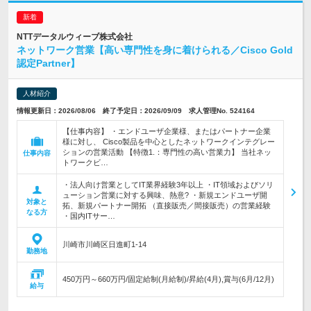
NTTデータルウィーブ株式会社
ネットワーク営業【高い専門性を身に着けられる／Cisco Gold
認定Partner】
人材紹介
情報更新日：2026/08/06 終了予定日：2026/09/09 求人管理No. 524164
【仕事内容】 ・エンドユーザ企業様、またはパートナー企業
様に対し、 Cisco製品を中心としたネットワークインテグレー
ションの営業活動 【特徴1.：専門性の高い営業力】 当社ネッ
仕事内容
トワークビ…
・法人向け営業としてIT業界経験3年以上 ・IT領域およびソリ
ューション営業に対する興味、熱意? ・新規エンドユーザ開
対象と
拓、新規パートナー開拓 （直接販売／間接販売）の営業経験
なる方
・国内ITサー…
川崎市川崎区日進町1-14
勤務地
450万円～660万円/固定給制(月給制)/昇給(4月),賞与(6月/12月)
給与