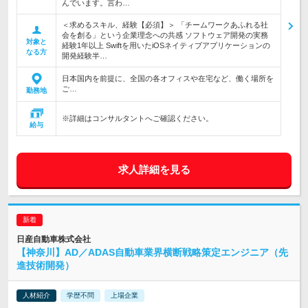
んでいます。言わ…
＜求めるスキル、経験【必須】＞ 「チームワークあふれる社
会を創る」という企業理念への共感 ソフトウェア開発の実務
対象と
経験1年以上 Swiftを用いたiOSネイティブアプリケーションの
なる方
開発経験半…
日本国内を前提に、全国の各オフィスや在宅など、働く場所を
ご…
勤務地
※詳細はコンサルタントへご確認ください。
給与
求人詳細を見る
日産自動車株式会社
【神奈川】AD／ADAS自動車業界横断戦略策定エンジニア（先
進技術開発）
人材紹介
学歴不問
上場企業