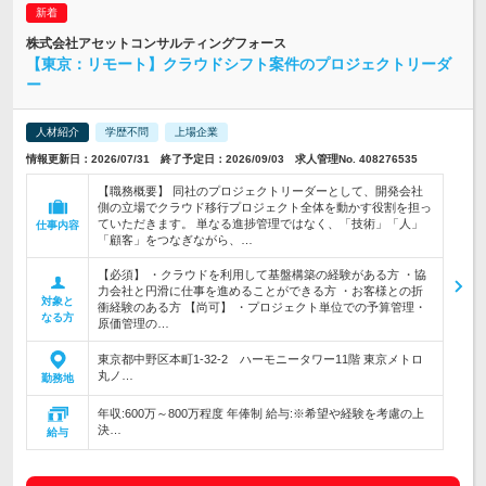
株式会社アセットコンサルティングフォース
【東京：リモート】クラウドシフト案件のプロジェクトリーダ
ー
人材紹介
学歴不問
上場企業
情報更新日：2026/07/31 終了予定日：2026/09/03 求人管理No. 408276535
【職務概要】 同社のプロジェクトリーダーとして、開発会社
側の立場でクラウド移行プロジェクト全体を動かす役割を担っ
ていただきます。 単なる進捗管理ではなく、「技術」「人」
仕事内容
「顧客」をつなぎながら、…
【必須】 ・クラウドを利用して基盤構築の経験がある方 ・協
力会社と円滑に仕事を進めることができる方 ・お客様との折
対象と
衝経験のある方 【尚可】 ・プロジェクト単位での予算管理・
なる方
原価管理の…
東京都中野区本町1-32-2 ハーモニータワー11階 東京メトロ
丸ノ…
勤務地
年収:600万～800万程度 年俸制 給与:※希望や経験を考慮の上
決…
給与