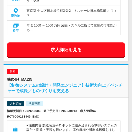
クトマネ…
東京都 中央区日本橋浜町3-3-2 トルナーレ日本橋浜町 オフィ
ス…
勤務地
年収 1000 ～ 1500 万円 経験・スキルに応じて変動の可能性が
あ…
給与
求人詳細を見る
株式会社MAZIN
【制御システムの設計・開発エンジニア】技術力向上／ベンチ
ャーで成長／ものづくりを支える
人材紹介
学歴不問
情報更新日：2026/08/03 終了予定日：2026/08/13 求人管理No.
RCT0000168445_EMC
■職務内容 製造装置やロボットに組み込まれる制御システムの
設計・開発・実装を担います。 工作機械や射出成形機をはじ