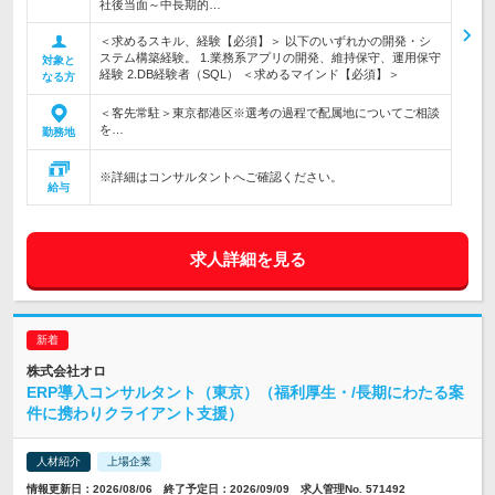
社後当面～中長期的…
＜求めるスキル、経験【必須】＞ 以下のいずれかの開発・シ
ステム構築経験。 1.業務系アプリの開発、維持保守、運用保守
対象と
経験 2.DB経験者（SQL） ＜求めるマインド【必須】＞
なる方
＜客先常駐＞東京都港区※選考の過程で配属地についてご相談
を…
勤務地
※詳細はコンサルタントへご確認ください。
給与
求人詳細を見る
株式会社オロ
ERP導入コンサルタント（東京）（福利厚生・/長期にわたる案
件に携わりクライアント支援）
人材紹介
上場企業
情報更新日：2026/08/06 終了予定日：2026/09/09 求人管理No. 571492