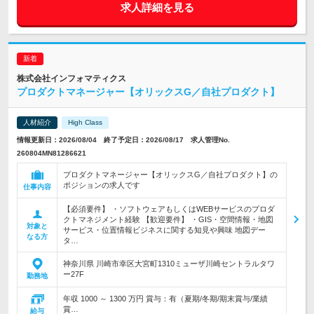
求人詳細を見る
株式会社インフォマティクス
プロダクトマネージャー【オリックスG／自社プロダクト】
人材紹介
High Class
情報更新日：2026/08/04 終了予定日：2026/08/17 求人管理No.
260804MN81286621
プロダクトマネージャー【オリックスG／自社プロダクト】の
ポジションの求人です
仕事内容
【必須要件】 ・ソフトウェアもしくはWEBサービスのプロダ
クトマネジメント経験 【歓迎要件】 ・GIS・空間情報・地図
対象と
サービス・位置情報ビジネスに関する知見や興味 地図デー
なる方
タ…
神奈川県 川崎市幸区大宮町1310ミューザ川崎セントラルタワ
ー27F
勤務地
年収 1000 ～ 1300 万円 賞与：有（夏期/冬期/期末賞与/業績
賞…
給与