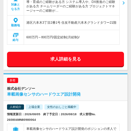
導・育成のご経験がある方 システム導入や、DX推進のご経験
対象と
がある方 チームリーダーのご経験がある方 プロジェクトマネ
なる方
ージャーのご経験が…
港区六本木3丁目2番1号 住友不動産六本木グランドタワー21階
勤務地
600万円～800万円/固定給制(月給制)/
給与
求人詳細を見る
株式会社デンソー
車載画像センサのハードウエア設計開発
人材紹介
上場企業
女性のおしごと掲載中
情報更新日：2026/08/05 終了予定日：2026/08/18 求人管理No.
260804MN80980064
車載画像センサのハードウエア設計開発のポジションの求人で