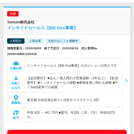
Sansan株式会社
インサイドセールス【Bill One事業】
人材紹介
上場企業
女性のおしごと掲載中
情報更新日：2026/08/05 終了予定日：2026/08/18 求人管理No.
260804MN81265439
インサイドセールス【Bill One事業】のポジションの求人です
仕事内容
【必須要件】 ■法人／個人問わず営業経験（2年以上） 【歓迎
要件】 ■インサイドセールス経験 ■業務改善に関わる経験 ■IT
対象と
／SaaS業界での経験
なる方
東京都 渋谷区桜丘町1-1 渋谷サクラステージ 28F
勤務地
年収 622 ～ 841 万円 ■賞与：年2回（1月、7月） 年収622万
の…
給与