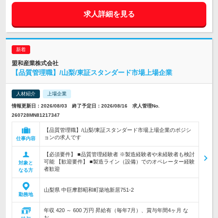
求人詳細を見る
盟和産業株式会社
【品質管理職】/山梨/東証スタンダード市場上場企業
人材紹介
上場企業
情報更新日：2026/08/03 終了予定日：2026/08/16 求人管理No.
260728MN81217347
【品質管理職】/山梨/東証スタンダード市場上場企業のポジシ
ョンの求人です
仕事内容
【必須要件】 ■品質管理経験者 ※製造経験者や未経験者も検討
可能 【歓迎要件】 ■製造ライン（設備）でのオペレーター経験
対象と
者歓迎
なる方
山梨県 中巨摩郡昭和町築地新居751-2
勤務地
年収 420 ～ 600 万円 昇給有（毎年7月）、賞与年間4ヶ月 な
お…