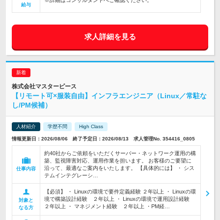
※詳細はコンサルタントへご確認ください。
給与
求人詳細を見る
株式会社マスターピース
【リモート可×服装自由】インフラエンジニア（Linux／常駐な
し/PM候補）
人材紹介
学歴不問
High Class
情報更新日：2026/08/06 終了予定日：2026/08/13 求人管理No. 354416_0805
約40社からご依頼をいただくサーバー・ネットワーク運用の構
築、監視障害対応、運用作業を担います。 お客様のご要望に
沿って、最適なご案内をいたします。 【具体的には】 ・ シス
仕事内容
テムインテグレーシ…
【必須】 ・ Linuxの環境で要件定義経験 ２年以上 ・ Linuxの環
境で構築設計経験 ２年以上 ・ Linuxの環境で運用設計経験
対象と
２年以上 ・ マネジメント経験 ２年以上 ・PM経…
なる方