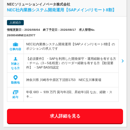
NECソリューションイノベータ株式会社
NEC社内業務システム開発運用【SAPメイン/リモート8割】
人材紹介
情報更新日：2026/08/04 終了予定日：2026/08/17 求人管理No.
260804MN81162977
NEC社内業務システム開発運用【SAPメイン/リモート8割】の
ポジションの求人です
仕事内容
【必須要件】 ・SAPを利用した開発保守・運用経験を有する方
・チーム（3～5名程度）のリーダー経験を有する方 【歓迎要
対象と
件】 ・SAP BASIS認定
なる方
神奈川県 川崎市中原区下沼部1753 NEC玉川事業場
勤務地
年収 683 ～ 939 万円 賞与年2回、昇給年1回 なお、経験・ス
キ…
給与
求人詳細を見る