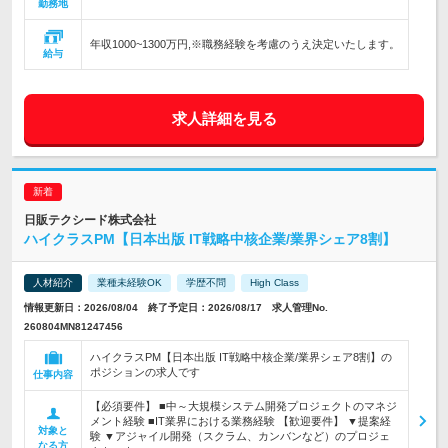
勤務地
年収1000~1300万円,※職務経験を考慮のうえ決定いたします。
給与
求人詳細を見る
日販テクシード株式会社
ハイクラスPM【日本出版 IT戦略中核企業/業界シェア8割】
人材紹介
業種未経験OK
学歴不問
High Class
情報更新日：2026/08/04 終了予定日：2026/08/17 求人管理No.
260804MN81247456
ハイクラスPM【日本出版 IT戦略中核企業/業界シェア8割】の
ポジションの求人です
仕事内容
【必須要件】 ■中～大規模システム開発プロジェクトのマネジ
メント経験 ■IT業界における業務経験 【歓迎要件】 ▼提案経
対象と
験 ▼アジャイル開発（スクラム、カンバンなど）のプロジェ
なる方