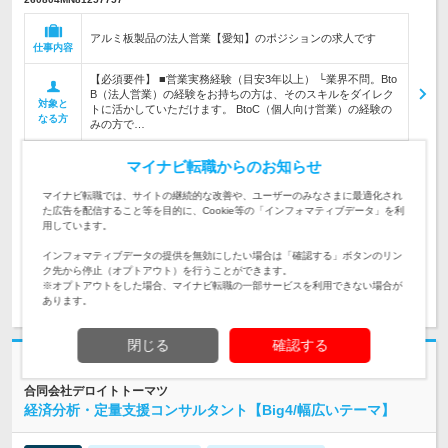
アルミ板製品の法人営業【愛知】のポジションの求人です
仕事内容
【必須要件】 ■営業実務経験（目安3年以上） └業界不問。Bto
B（法人営業）の経験をお持ちの方は、そのスキルをダイレク
対象と
トに活かしていただけます。 BtoC（個人向け営業）の経験の
なる方
みの方で…
愛知県 名古屋市西区名駅２丁目２７－８名古屋プライムセン
マイナビ転職からのお知らせ
トラ…
勤務地
マイナビ転職では、サイトの継続的な改善や、ユーザーのみなさまに最適化され
年収 625 ～ 1135 万円 ※予定年収：月例給＋賞与＋残業手当
た広告を配信すること等を目的に、Cookie等の「インフォマティブデータ」を利
【…
給与
用しています。
インフォマティブデータの提供を無効にしたい場合は「確認する」ボタンのリン
ク先から停止（オプトアウト）を行うことができます。
※オプトアウトをした場合、マイナビ転職の一部サービスを利用できない場合が
求人詳細を見る
あります。
閉じる
確認する
合同会社デロイトトーマツ
経済分析・定量支援コンサルタント【Big4/幅広いテーマ】