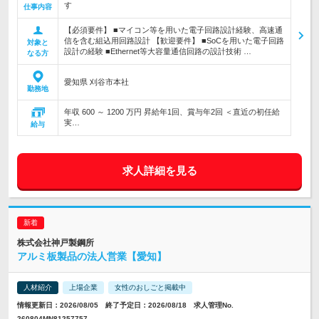
す
仕事内容
【必須要件】 ■マイコン等を用いた電子回路設計経験、高速通
信を含む組込用回路設計 【歓迎要件】 ■SoCを用いた電子回路
対象と
設計の経験 ■Ethernet等大容量通信回路の設計技術 …
なる方
愛知県 刈谷市本社
勤務地
年収 600 ～ 1200 万円 昇給年1回、賞与年2回 ＜直近の初任給
実…
給与
求人詳細を見る
株式会社神戸製鋼所
アルミ板製品の法人営業【愛知】
人材紹介
上場企業
女性のおしごと掲載中
情報更新日：2026/08/05 終了予定日：2026/08/18 求人管理No.
260804MN81257757