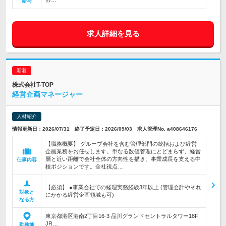
給与
求人詳細を見る
株式会社T-TOP
経営企画マネージャー
人材紹介
情報更新日：2026/07/31 終了予定日：2026/09/03 求人管理No. a408646176
【職務概要】 グループ会社を含む管理部門の統括および経営
企画業務をお任せします。単なる数値管理にとどまらず、経営
層と近い距離で会社全体の方向性を描き、事業成長を支える中
仕事内容
核ポジションです。全社視点…
【必須】 ●事業会社での経理実務経験3年以上 (管理会計やそれ
対象と
にかかる経営企画領域も可)
なる方
東京都港区港南2丁目16-3 品川グランドセントラルタワー18F
JR…
勤務地