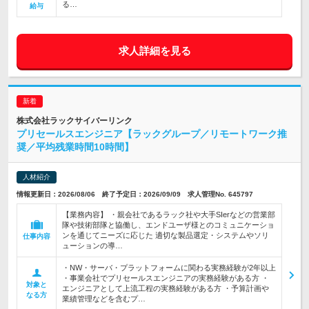
る…
給与
求人詳細を見る
株式会社ラックサイバーリンク
プリセールスエンジニア【ラックグループ／リモートワーク推
奨／平均残業時間10時間】
人材紹介
情報更新日：2026/08/06 終了予定日：2026/09/09 求人管理No. 645797
【業務内容】 ・親会社であるラック社や大手SIerなどの営業部
隊や技術部隊と協働し、エンドユーザ様とのコミュニケーショ
ンを通じてニーズに応じた 適切な製品選定・システムやソリ
仕事内容
ューションの導…
・NW・サーバ・プラットフォームに関わる実務経験が2年以上
・事業会社でプリセールスエンジニアの実務経験がある方 ・
対象と
エンジニアとして上流工程の実務経験がある方 ・予算計画や
なる方
業績管理などを含むプ…