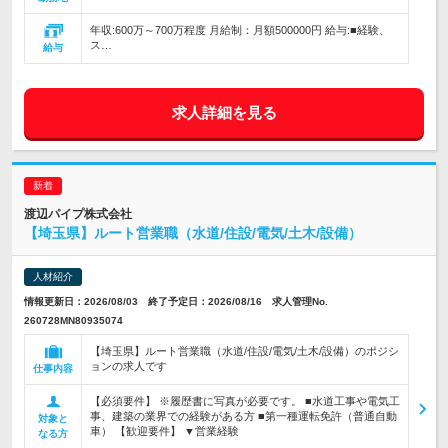
年収:600万～700万程度 月給制：月額500000円 給与:■経験、
ス…
給与
求人詳細を見る
渡辺パイプ株式会社
【埼玉県】ルート営業職（水道/住設/電気/土木/設備）
人材紹介
情報更新日：2026/08/03 終了予定日：2026/08/16 求人管理No.
260728MN80935074
【埼玉県】ルート営業職（水道/住設/電気/土木/設備）のポジシ
ョンの求人です
仕事内容
【必須要件】 ※履歴書に写真が必要です。 ■水道工事や電気工
事、建築の業界での経験がある方 ■第一種運転免許（普通自動
対象と
車） 【歓迎要件】 ▼営業経験
なる方