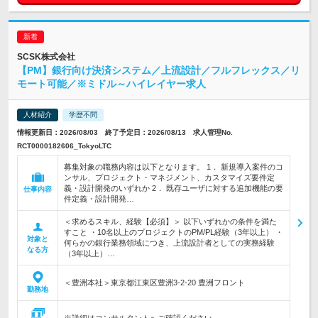
SCSK株式会社
【PM】銀行向け決済システム／上流設計／フルフレックス／リ
モート可能／※ミドル～ハイレイヤー求人
人材紹介
学歴不問
情報更新日：2026/08/03 終了予定日：2026/08/13 求人管理No.
RCT0000182606_TokyoLTC
募集対象の職務内容は以下となります。 1． 新規導入案件のコ
ンサル、プロジェクト・マネジメント、カスタマイズ要件定
義・設計開発のいずれか 2． 既存ユーザに対する追加機能の要
仕事内容
件定義・設計開発…
＜求めるスキル、経験【必須】＞ 以下いずれかの条件を満た
すこと ・10名以上のプロジェクトのPM/PL経験（3年以上） ・
対象と
何らかの銀行業務領域につき、上流設計者としての実務経験
なる方
（3年以上）…
＜豊洲本社＞東京都江東区豊洲3-2-20 豊洲フロント
勤務地