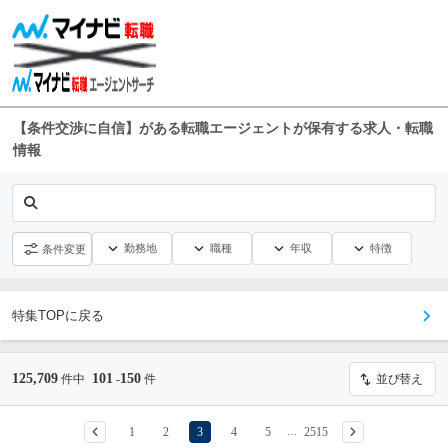
【条件交渉に自信】がある転職エージェントが保有する求人・転職
情報
勤務地
職種
年収
特徴
条件変更
特集TOPに戻る
125,709
101
150
件中
-
件
並び替え
1
2
3
4
5
2515
…