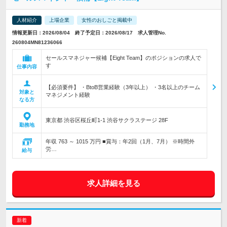
人材紹介
上場企業
女性のおしごと掲載中
情報更新日：2026/08/04 終了予定日：2026/08/17 求人管理No.
260804MN81236066
セールスマネジャー候補【Eight Team】のポジションの求人で
す
仕事内容
【必須要件】 ・BtoB営業経験（3年以上） ・3名以上のチーム
対象と
マネジメント経験
なる方
東京都 渋谷区桜丘町1-1 渋谷サクラステージ 28F
勤務地
年収 763 ～ 1015 万円 ■賞与：年2回（1月、7月） ※時間外
労…
給与
求人詳細を見る