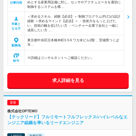
めとする産業用設備に対し、センサやアクチュエータを適切に
仕事内容
制御するシステムを構…
＜求めるスキル、経験【必須】＞ 制御プログラム(PLC)の設計
経験 ＜求めるマインド【必須】＞ ・技術力をもっと上げた
対象と
い、技術の幅を拡げたい方 ・ベンチャー企業で会社と一緒に
なる方
成長したい方 …
東京都中央区日本橋本町3-3-6 ワカ末ビル2階 、茨城県つくば
市…
勤務地
※詳細はコンサルタントへご確認ください。
給与
求人詳細を見る
株式会社OPTEMO
【テックリード】フルリモートフルフレックス/ハイレベルなエ
ンジニア組織を率いるリードエンジニア
人材紹介
学歴不問