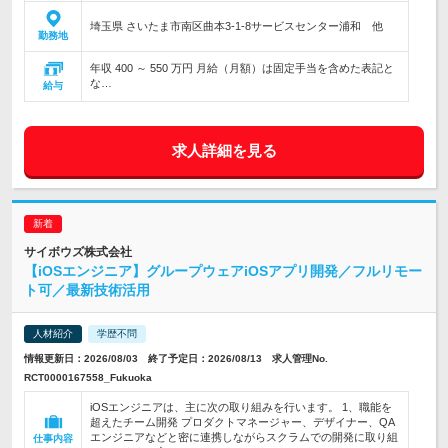
埼玉県 さいたま市南区曲本3-1-8サービスセンター浦和 他
勤務地
年収 400 ～ 550 万円 月給（月額）は固定手当を含めた表記と
な…
給与
求人詳細を見る
サイボウズ株式会社
【iOSエンジニア】グループウェアiOSアプリ開発／フルリモー
ト可／最新技術活用
人材紹介
学歴不問
情報更新日：2026/08/03 終了予定日：2026/08/13 求人管理No.
RCT0000167558_Fukuoka
iOSエンジニアは、主に次の取り組みを行います。 1、職能を
超えたチーム開発 プロダクトマネージャー、デザイナー、QA
エンジニアなどと密に連携しながらスクラムでの開発に取り組
仕事内容