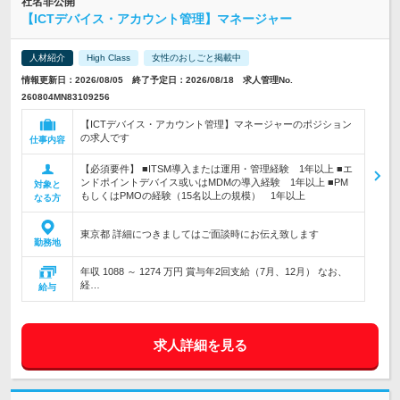
社名非公開
【ICTデバイス・アカウント管理】マネージャー
人材紹介
High Class
女性のおしごと掲載中
情報更新日：2026/08/05 終了予定日：2026/08/18 求人管理No.
260804MN83109256
【ICTデバイス・アカウント管理】マネージャーのポジション
の求人です
仕事内容
【必須要件】 ■ITSM導入または運用・管理経験 1年以上 ■エ
ンドポイントデバイス或いはMDMの導入経験 1年以上 ■PM
対象と
もしくはPMOの経験（15名以上の規模） 1年以上
なる方
東京都 詳細につきましてはご面談時にお伝え致します
勤務地
年収 1088 ～ 1274 万円 賞与年2回支給（7月、12月） なお、
経…
給与
求人詳細を見る