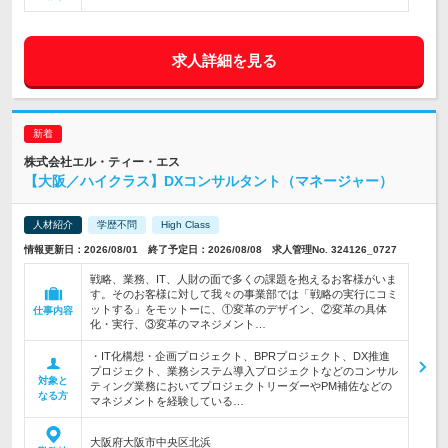
求人詳細を見る
株式会社エル・ティー・エス
【大阪／ハイクラス】DXコンサルタント（マネージャー）
人材紹介
学歴不問
High Class
情報更新日：2026/08/01 終了予定日：2026/08/08 求人管理No. 324126_0727
戦略、業務、IT、人財の面で多くの課題を抱えるお客様がいま
す。そのお客様に対して我々の事業部では「戦略の実行にコミ
ットする」をモットーに、①変革のデザイン、②変革の具体
仕事内容
化・実行、③変革のマネジメント…
・IT化構想・企画プロジェクト、BPRプロジェクト、DX推進
プロジェクト、業務システム導入プロジェクトなどのコンサル
対象と
ティング業務においてプロジェクトリーダーやPM補佐などの
なる方
マネジメントを経験している…
大阪府大阪市中央区北浜