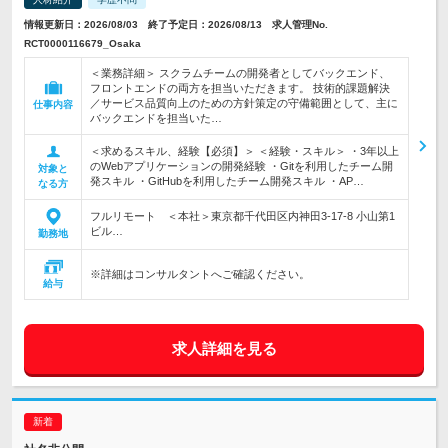
情報更新日：2026/08/03 終了予定日：2026/08/13 求人管理No.
RCT0000116679_Osaka
＜業務詳細＞ スクラムチームの開発者としてバックエンド、
フロントエンドの両方を担当いただきます。 技術的課題解決
／サービス品質向上のための方針策定の守備範囲として、主に
仕事内容
バックエンドを担当いた…
＜求めるスキル、経験【必須】＞ ＜経験・スキル＞ ・3年以上
のWebアプリケーションの開発経験 ・Gitを利用したチーム開
対象と
発スキル ・GitHubを利用したチーム開発スキル ・AP…
なる方
フルリモート ＜本社＞東京都千代田区内神田3-17-8 小山第1
ビル…
勤務地
※詳細はコンサルタントへご確認ください。
給与
求人詳細を見る