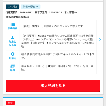
人材紹介
業種未経験OK
情報更新日：2026/07/31 終了予定日：2026/08/13 求人管理No.
260728MN81228746
【福岡】社内SE（DX推進）のポジションの求人です
仕事内容
【必須要件】 ■SIerまたは社内システム関連部署での実務経験
（4年以上） ■ベンダーコントロールや外部パートナーとの協
対象と
業経験 【歓迎要件】 ▼コンサル業界での業務改善・DX推進経
なる方
験…
福岡県 福岡市博多区住吉 1丁目2-25キャナルシティ・ビジネス
セ…
勤務地
年収 650 ～ 1000 万円 ◆賞与：年2回（7月・12月） なお、経
験…
給与
求人詳細を見る