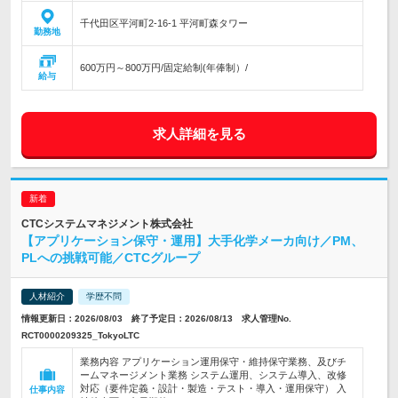
千代田区平河町2-16-1 平河町森タワー
勤務地
600万円～800万円/固定給制(年俸制）/
給与
求人詳細を見る
CTCシステムマネジメント株式会社
【アプリケーション保守・運用】大手化学メーカ向け／PM、
PLへの挑戦可能／CTCグループ
人材紹介
学歴不問
情報更新日：2026/08/03 終了予定日：2026/08/13 求人管理No.
RCT0000209325_TokyoLTC
業務内容 アプリケーション運用保守・維持保守業務、及びチ
ームマネージメント業務 システム運用、システム導入、改修
対応（要件定義・設計・製造・テスト・導入・運用保守） 入
仕事内容