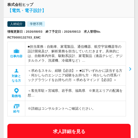
株式会社ヒップ
【電気・電子設計】
人材紹介
学歴不問
情報更新日：2026/08/03 終了予定日：2026/08/13 求人管理No.
RCT0000132703_EMC
■担当業務：自動車、家電製品、通信機器、航空宇宙機器等の
設計開発及び、解析業務を担当していただきます。具体的に
は、自動車内外装、駆動系設計、家電製品（液晶テレビ、デジ
仕事内容
タルカメラ、洗濯機、冷蔵庫など）…
＜求めるスキル、経験【必須】＞ ■以下いずれかに該当する方
・何かしらのエンジニア経験をお持ち方 ・何かしらの理系バ
対象と
ックグラウンドをお持ちの方 ＜求めるマインド【必須】＞
なる方
＜客先常駐＞宮城県、岩手県、福島県 ※東北エリアの配属を
想…
勤務地
※詳細はコンサルタントへご確認ください。
給与
求人詳細を見る