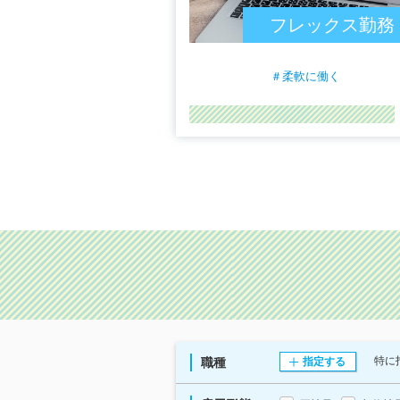
フレックス勤務
＃柔軟に働く
特に
職種
指定する