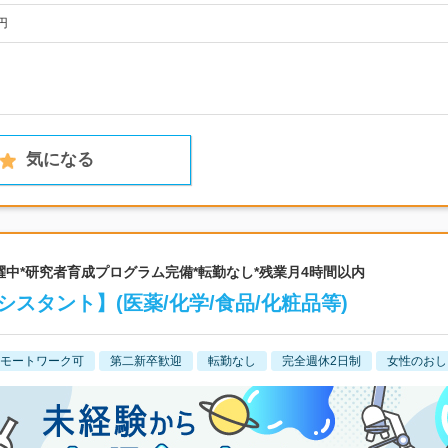
円
気になる
0代活躍中*研究者育成プログラム完備*転勤なし*残業月4時間以内
スタント】(医薬/化学/食品/化粧品等)
モートワーク可
第二新卒歓迎
転勤なし
完全週休2日制
女性のおし