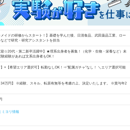
ーメイドの研修からスタート！】基礎を学んだ後、日清食品、武田薬品工業、ロー
ーなどで研究・研究アシスタントを担当
歓迎☆20代・第二新卒活躍中】★理系出身者を募集！（化学・生物・栄養など）未
実験経験があれば文系出身者もOK！
】×【希望エリア選択可】転勤なしOK！⇒”配属ガチャ”なし！ ＼エリア選択可能
円～34万円】 ※経験、スキル、転居有無等を考慮の上、決定いたします。 ※賞与年2
円
ミミヨリ情報