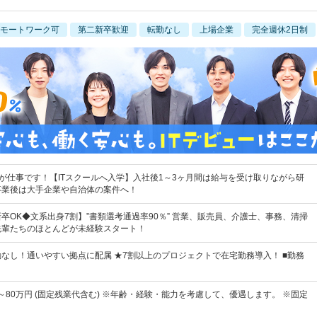
モートワーク可
第二新卒歓迎
転勤なし
上場企業
完全週休2日制
"が仕事です！【ITスクールへ入学】入社後1～3ヶ月間は給与を受け取りながら研
卒業後は大手企業や自治体の案件へ！
卒OK◆文系出身7割】”書類選考通過率90％” 営業、販売員、介護士、事務、清掃
先輩たちのほとんどが未経験スタート！
なし！通いやすい拠点に配属 ★7割以上のプロジェクトで在宅勤務導入！ ■勤務
円～80万円 (固定残業代含む) ※年齢・経験・能力を考慮して、優遇します。 ※固定