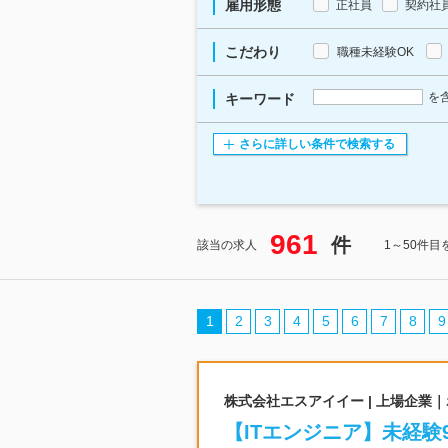
雇用形態
正社員
契約社
こだわり
職種未経験OK
を
キーワード
さらに詳しい条件で検索する
961
件
該当の求人
1～50件目
1
2
3
4
5
6
7
8
9
株式会社エスアイイー | 上場企業
【ITエンジニア】未経験