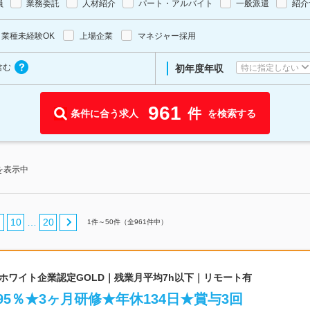
員
業務委託
人材紹介
パート・アルバイト
一般派遣
紹介
業種未経験OK
上場企業
マネジャー採用
含む
特に指定しない
初年度年収
961
件
条件に合う求人
を検索する
を表示中
10
20
…
1
件～
50
件（全
961
件中）
｜ホワイト企業認定GOLD｜残業月平均7h以下｜リモート有
95％★3ヶ月研修★年休134日★賞与3回