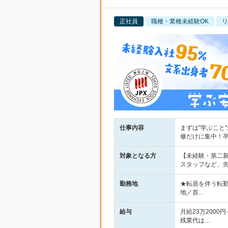
正社員
職種・業種未経験OK
リ
仕事内容
まずは"学ぶこと
修だけに集中！
対象となる方
【未経験・第二新
スタッフなど、
勤務地
★転居を伴う転勤
地／首…
給与
月給23万2000
残業代は…