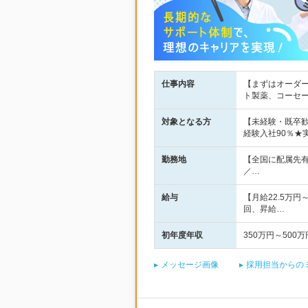
仕事内容
【まずはオーダ
ト製薬、コーセ
対象となる方
【未経験・既卒
経験入社90％★
勤務地
【全国に配属先有
／…
給与
【月給22.5万
回、昇給…
初年度年収
350万円～500万
メッセージ画像
採用担当からの