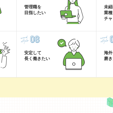
管理職を
未経
目指したい
業種
チャ
安定して
海外
長く働きたい
磨き