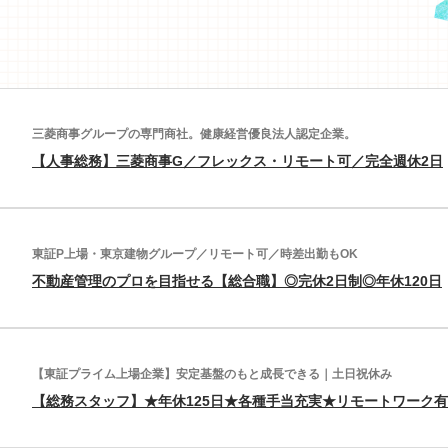
三菱商事グループの専門商社。健康経営優良法人認定企業。
【人事総務】三菱商事G／フレックス・リモート可／完全週休2日
東証P上場・東京建物グループ／リモート可／時差出勤もOK
不動産管理のプロを目指せる【総合職】◎完休2日制◎年休120日
【東証プライム上場企業】安定基盤のもと成長できる｜土日祝休み
【総務スタッフ】★年休125日★各種手当充実★リモートワーク有