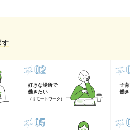
探す
好きな場所で
子育
働きたい
働き
（リモートワーク）