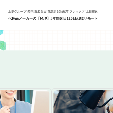
上場グループ*髪型/服装自由*残業月10h未満*フレックス*土日祝休
化粧品メーカーの【経理】#年間休日125日#週2リモート