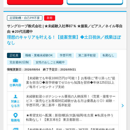
志望動機・自己PR不要
サングローブ株式会社 | ★未経験入社率87％ ★服装／ピアス／ネイル等自
由 ★20代活躍中
理想のキャリアを叶える！【提案営業】◆土日祝休／残業ほぼ
なし
正社員
職種・業種未経験OK
学歴不問
第二新卒歓迎
転勤なし
完全週休2日制
女性のおしごと掲載中
情報更新日：2026/08/04 終了予定日：2026/09/21
【未経験でも年収1000万円が可能！】お客様に”寄り添った”提
案を担当◎◆座学研修でゼロから知識を習得◆年休125日以上
仕事内容
／毎月インセンティブ支給
未経験歓迎☆ポテンシャル重視の人柄採用！《営業・接客サー
ビス・販売などお客様対応経験がある方は優遇あり◎》経験・
対象と
学歴不問／第二新卒・既卒歓迎
なる方
★希望支社へ配属：新宿/横浜/大阪/福岡/名古屋 ★転居を伴う
転勤なし！ 【東京本社】 東京都新宿…
勤務地
【未経験者の場合】 月給：28万円～38万円 【営業経験者の場