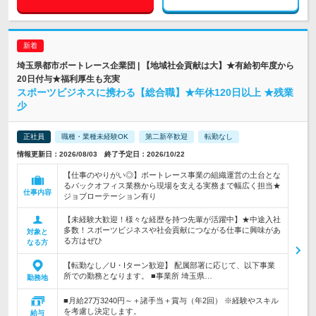
埼玉県都市ボートレース企業団 | 【地域社会貢献は大】★有給初年度から
20日付与★福利厚生も充実
スポーツビジネスに携わる【総合職】★年休120日以上 ★残業
少
正社員
職種・業種未経験OK
第二新卒歓迎
転勤なし
情報更新日：2026/08/03 終了予定日：2026/10/22
【仕事のやりがい◎】ボートレース事業の組織運営の土台とな
るバックオフィス業務から現場を支える実務まで幅広く担当★
仕事内容
ジョブローテーション有り
【未経験大歓迎！様々な経歴を持つ先輩が活躍中】★中途入社
多数！スポーツビジネスや社会貢献につながる仕事に興味があ
対象と
る方はぜひ
なる方
【転勤なし／U・Iターン歓迎】 配属部署に応じて、以下事業
所での勤務となります。 ■事業所 埼玉県…
勤務地
■月給27万3240円～＋諸手当＋賞与（年2回） ※経験やスキル
を考慮し決定します。
給与