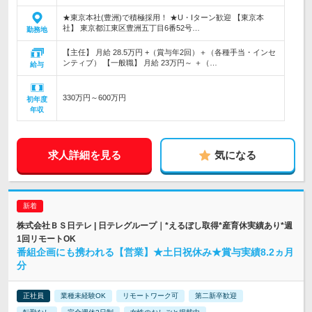
★東京本社(豊洲)で積極採用！ ★U・Iターン歓迎 【東京本
社】 東京都江東区豊洲五丁目6番52号…
勤務地
【主任】 月給 28.5万円 +（賞与年2回）＋（各種手当・インセ
ンティブ） 【一般職】 月給 23万円～ ＋（…
給与
330万円～600万円
初年度
年収
求人詳細を見る
気になる
株式会社ＢＳ日テレ | 日テレグループ｜*えるぼし取得*産育休実績あり*週
1回リモートOK
番組企画にも携われる【営業】★土日祝休み★賞与実績8.2ヵ月
分
正社員
業種未経験OK
リモートワーク可
第二新卒歓迎