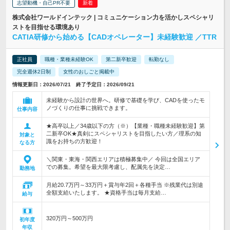
志望動機・自己PR不要
株式会社ワールドインテック | コミュニケーション力を活かしスペシャリ
ストを目指せる環境あり
CATIA研修から始める【CADオペレーター】未経験歓迎 ／TTR
正社員
職種・業種未経験OK
第二新卒歓迎
転勤なし
完全週休2日制
女性のおしごと掲載中
情報更新日：2026/07/21 終了予定日：2026/09/21
未経験から設計の世界へ。研修で基礎を学び、CADを使ったモ
ノづくりの仕事に挑戦できます。
仕事内容
★高卒以上／34歳以下の方（※）【業種・職種未経験歓迎】第
二新卒OK★真剣にスペシャリストを目指したい方／理系の知
対象と
識をお持ちの方歓迎！
なる方
＼関東・東海・関西エリアは積極募集中／ 今回は全国エリア
での募集。希望を最大限考慮し、配属先を決定…
勤務地
月給20.7万円～33万円＋賞与年2回＋各種手当 ※残業代は別途
全額支給いたします。 ★資格手当は毎月支給…
給与
320万円～500万円
初年度
年収