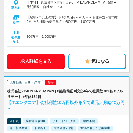
【本社】 東京都港区芝5丁目9‐5 M.BALANCE+ MITA 5階 ■
受託開発・自社サービス…
勤務地
【経験2年以上の方】 月給50万円～90万円＋各種手当＋賞与年
2回 ┗入社時の想定年収：600万円～1,000万円…
給与
600万円～1,000万円
初年度
年収
求人詳細を見る
気になる
志望動機・自己PR不要
株式会社VISIONARY JAPAN | #前給保証 #設立4年で社員数381名 #フル
リモート #年休131日
【ITエンジニア】会社利益10万円以外を全て還元／月給42万円
～
正社員
業種未経験OK
リモートワーク可
学歴不問
第二新卒歓迎
転勤なし
完全週休2日制
女性のおしごと掲載中