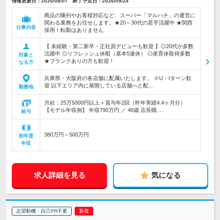
情報更新日：2026/08/07 終了予定日：2026/09/24
商品の陳列やお客様対応など、スーパー「マルハチ」の運営に
関わる業務をお任せします。★20～30代の若手活躍中 ★関西
仕事内容
採用！転勤はありません
【 未経験・第二新卒・正社員デビューも歓迎 】◎20代が多数
活躍中 ◎リフレッシュ休暇（基本5連休） ◎産育休取得多数
対象と
★ブランクありの方も歓迎！
なる方
兵庫県・大阪府の各店舗に配属いたします。 ※U・Iターン歓
迎 以下エリア内に展開している店舗へと配…
勤務地
月給：25万5000円以上＋賞与年2回（昨年実績4.4ヶ月分）
【モデル年収例】 年収790万円 ／ 40歳 店長職 …
給与
380万円～500万円
初年度
年収
求人詳細を見る
気になる
志望動機・自己PR不要