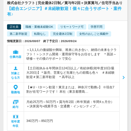
株式会社クラフト | 完全週休2日制／賞与年2回＋決算賞与／住宅手当あり
【総合エンジニア】＃未経験歓迎！個々に合うサポート・案件
有♪
正社員
職種・業種未経験OK
リモートワーク可
学歴不問
第二新卒歓迎
転勤なし
完全週休2日制
女性のおしごと掲載中
情報更新日：2026/08/07 終了予定日：2026/09/24
＜1人1人の価値観や興味、将来に向き合い、納得の未来をクラ
フト！＞システム開発・運用保守等をお任せします ＊面談～
仕事内容
研修～その後のサポートで安心
【土日祝休み＆年間休日124日以上／有給休暇(初年度10日/最
大20日)】＊販売、営業など先輩たちの前職も色々 ＃未経験
対象と
歓迎＃第二新卒歓迎 ＊高卒以上
なる方
【★U・Iターン歓迎！東京または、神奈川で勤務♪】 ※現在7
割が在宅ワークです！ 本社（東京都豊島…
勤務地
月給25万円～50万円＋賞与年2回（昨年実績：年間4ヵ月分）
＋決算賞与+残業手当・交通費・インセンティブ…
給与
340万円～850万円
初年度
年収