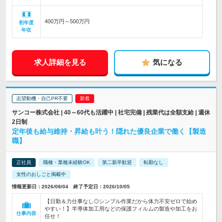
400万円～500万円
初年度
年収
求人詳細を見る
気になる
志望動機・自己PR不要
サンコー株式会社 | 40～60代も活躍中 | 社宅完備 | 残業代は全額支給 | 週休
2日制
定年後も給与維持・昇給も叶う！隠れた優良企業で働く【製造
職】
正社員
職種・業種未経験OK
第二新卒歓迎
転勤なし
女性のおしごと掲載中
情報更新日：2026/08/04 終了予定日：2026/10/05
【日勤＆力仕事なし◎シンプル作業だから体力不安ゼロで始め
やすい！】半導体加工用などの保護フィルムの製造や加工をお
仕事内容
任せ！