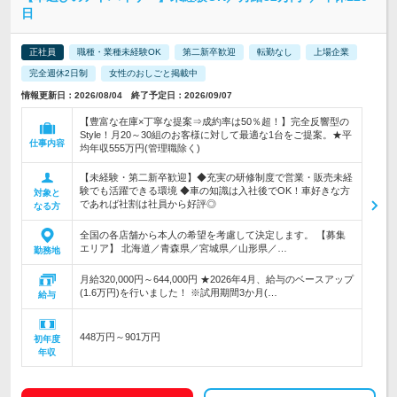
日
正社員
職種・業種未経験OK
第二新卒歓迎
転勤なし
上場企業
完全週休2日制
女性のおしごと掲載中
情報更新日：2026/08/04 終了予定日：2026/09/07
【豊富な在庫×丁寧な提案⇒成約率は50％超！】完全反響型の
Style！月20～30組のお客様に対して最適な1台をご提案。★平
仕事内容
均年収555万円(管理職除く)
【未経験・第二新卒歓迎】◆充実の研修制度で営業・販売未経
験でも活躍できる環境 ◆車の知識は入社後でOK！車好きな方
対象と
であれば社割は社員から好評◎
なる方
全国の各店舗から本人の希望を考慮して決定します。 【募集
エリア】 北海道／青森県／宮城県／山形県／…
勤務地
月給320,000円～644,000円 ★2026年4月、給与のベースアップ
(1.6万円)を行いました！ ※試用期間3か月(…
給与
448万円～901万円
初年度
年収