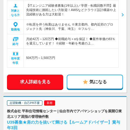
【ITエンジニア経験者募集(1年以上)／学歴・転職回数不問】最
先端技術に挑戦したい方歓迎！AWSなどクラウド設計構築や上
対象と
流経験がある方は大歓迎！
なる方
※転居を伴う転勤はありません ※東京都内、都内近郊のプロ
ジェクト先（神奈川、千葉、埼玉） ※フルリ…
勤務地
月給42万～120万円 ◆前職給与＋αを保証！ ◆案件単価の83％
を還元しています！ ※経験・年齢を考慮の上…
給与
504万円～1,500万円
初年度
年収
求人詳細を見る
気になる
志望動機・自己PR不要
株式会社 平和住宅情報センター | 仙台市内でアパマンショップを展開◎東
北エリア屈指の管理物件数
U39募集★肩の力を抜いて輝ける【ルームアドバイザー】賞与
年3回