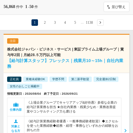
56,868
1
50
件中
-
件
並び替え
1
2
3
4
5
1138
…
株式会社ジャパン・ビジネス・サービス | 東証プライム上場グループ｜賞
与年2回｜月給28.５万円以上可能
【給与計算スタッフ】フレックス｜残業月10～15h｜自社内業
務
正社員
業種未経験OK
学歴不問
第二新卒歓迎
完全週休2日制
女性のおしごと掲載中
情報更新日：2026/08/04 終了予定日：2026/09/21
《上場企業グループでキャリアアップ&好待遇》多様な企業の
給与計算業務を担当 ★自社内業務・残業少なめ・業務改善提
仕事内容
案やコンサルティング力も磨ける
《給与計算業務経験者優遇・一般事務経験者歓迎》◆エクセル
を使った業務経験◆総務・経理・事務などいずれかの経験をお
対象と
持ちの方
なる方