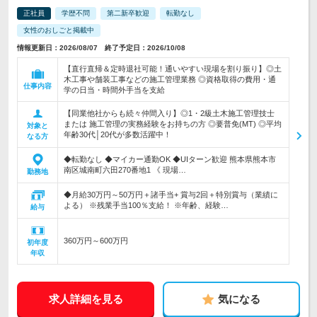
正社員
学歴不問
第二新卒歓迎
転勤なし
女性のおしごと掲載中
情報更新日：2026/08/07 終了予定日：2026/10/08
【直行直帰＆定時退社可能！通いやすい現場を割り振り】◎土
木工事や舗装工事などの施工管理業務 ◎資格取得の費用・通
仕事内容
学の日当・時間外手当を支給
【同業他社からも続々仲間入り】◎1・2級土木施工管理技士
または 施工管理の実務経験をお持ちの方 ◎要普免(MT) ◎平均
対象と
年齢30代│20代が多数活躍中！
なる方
◆転勤なし ◆マイカー通勤OK ◆UIターン歓迎 熊本県熊本市
南区城南町六田270番地1 《 現場…
勤務地
◆月給30万円～50万円＋諸手当+ 賞与2回＋特別賞与（業績に
よる） ※残業手当100％支給！ ※年齢、経験…
給与
360万円～600万円
初年度
年収
求人詳細を見る
気になる