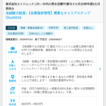
株式会社エイジェック | 20～30代の男女活躍中/賞与３カ月分(昨年度)/土日
祝休み
未経験大歓迎♪【在庫資材管理】豊富なキャリアステップ
◎m26018
正社員
職種・業種未経験OK
学歴不問
第二新卒歓迎
転勤なし
完全週休2日制
女性のおしごと掲載中
情報更新日：2026/07/24 終了予定日：2026/08/27
【未経験でも大歓迎！】建設プロジェクトに必要な資材の発注
やPCでの事務作業、書類作成・スケジュール管理などをお任
仕事内容
せします！
【経験・知識は不要！意欲重視の採用】＼人と関わる仕事がし
たい／＼チームワークを大切にしたい／ ＼新しい環境でチャ
対象と
レンジしたい／そんな方、歓迎
なる方
☆★希望エリアで働けます★☆ あなたの希望・居住地を考慮
した上で決定します！ 【全国主要都市を中心…
勤務地
月給：23万7,000円以上 + 残業代100％支給 + 賞与 ※試用期間3
カ月あり（待遇に変更はありません） ※首…
給与
350万円～450万円
初年度