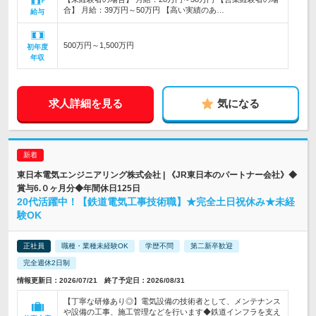
合】 月給：39万円～50万円 【高い実績のあ…
給与
500万円～1,500万円
初年度
年収
求人詳細を見る
気になる
東日本電気エンジニアリング株式会社 | 《JR東日本のパートナー会社》◆
賞与6.０ヶ月分◆年間休日125日
20代活躍中！【鉄道電気工事技術職】★完全土日祝休み★未経
験OK
正社員
職種・業種未経験OK
学歴不問
第二新卒歓迎
完全週休2日制
情報更新日：2026/07/21 終了予定日：2026/08/31
【丁寧な研修あり◎】電気設備の技術者として、メンテナンス
や設備の工事、施工管理などを行います◆鉄道インフラを支え