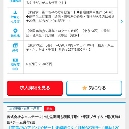
仕事内容
るやりがいがある仕事です！
【未経験・第二新卒の方も歓迎！】◆普通自動車免許（AT可）
◆高卒以上◎電気・通信・情報系の経験・資格がある方は優遇
対象と
★20代～30代が中心に活躍中！
なる方
【全国15拠点で募集！UIターン歓迎】 【東京23区】：荒川
区・台東区・品川区・渋谷区 【横浜】：…
勤務地
【東京23区】 月給：24万6,800円～31万7,500円 【横浜・八王
子・さいたま・千葉】 月給：22万6,800円～2…
給与
400万円～630万円
初年度
年収
求人詳細を見る
気になる
志望動機・自己PR不要
株式会社ネクステージ | <お盆期間も積極採用中>東証プライム上場/賞与4
回+チーム賞与2回
【車選びのアドバイザー】未経験OK／月給32万円~／年休120