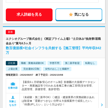
求人詳細を見る
気になる
エクシオグループ株式会社 | 《東証プライム上場》*土日休み*独身寮/退職
金あり*賞与4.5ヶ月
数百億規模×社会インフラを共創する【施工管理】平均年収842
万
正社員
職種・業種未経験OK
学歴不問
第二新卒歓迎
転勤なし
上場企業
完全週休2日制
女性のおしごと掲載中
情報更新日：2026/08/07 終了予定日：2026/10/08
【最長6ヶ月研修/安心のチーム制】首都圏の大規模データセン
ター・商業施設等で行われる各種工事の施工管理(安全管理、
仕事内容
品質管理、原価管理、進捗管理)
《未経験・第二新卒OK》◇建設・建築業界の実務経験があれ
ば歓迎★「需要がつきない分野＆大規模案件で成長したい」
対象と
「待遇UPしたい」という方はぜひ！
なる方