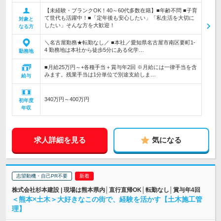
【未経験・ブランクOK！40～60代多数在籍】■年齢不問 ■子育
て世代も活躍中！■「定年後も安心したい」「私生活を大切に
対象と
したい」そんな方を大歓迎！
なる方
＼名古屋勤務★転勤なし／ ■本社／愛知県名古屋市南区要町1-
4 勤務地は本社から徒歩5分にある化学…
勤務地
■月給25万円～+各種手当＋賞与年2回 ※月給には一律手当を含
みます。残業手当は1分単位で別途支給しま…
給与
340万円～400万円
初年度
年収
求人詳細を見る
気になる
志望動機・自己PR不要
株式会社杉本建設 | 現場は熊本県内│直行直帰OK│転勤なし│賞与年4回
＜熊本×土木＞大好きなこの街で、経験を活かす【土木施工管
理】