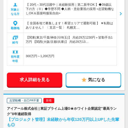
【 20代～30代活躍中｜未経験採用｜第二新卒OK 】◆39歳以
下の方（※）◆学歴不問 ◆人柄・意欲重視の採用 <志望動機な
対象と
しOK＆面接時服装自由>
なる方
【 全国各地で募集します！希望エリアで通勤可能 】 ▼転勤は
ありません！ 〈 支店一覧 〉 札幌支…
勤務地
【関東(東京/千葉/神奈川/埼玉)】 月給29万1230円＋皆勤手当1
万円 【関西(大阪/京都/兵庫)】 月給29万13…
給与
300万円～1,200万円
初年度
年収
求人詳細を見る
気になる
志望動機・自己PR不要
アイアール株式会社 | 東証プライム上場G★ホワイト企業認定"最高ラン
ク"8年連続取得
【プロジェクト管理】未経験から年収120万円以上UPした先輩
も◎