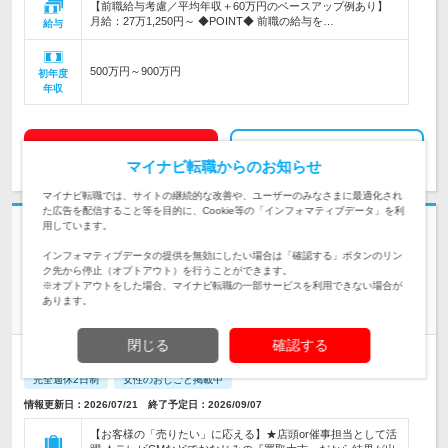
【前職給与考慮／平均年収＋60万円のベースアップ例あり】
月給：27万1,250円～ ◆POINT◆ 前職の給与を…
給与
500万円～900万円
初年度
年収
求人詳細を見る
気になる
マイナビ転職からのお知らせ
マイナビ転職では、サイトの継続的な改善や、ユーザーのみなさまに最適化され
た広告を配信すること等を目的に、Cookie等の「インフォマティブデータ」を利
用しています。
志望動機・自己PR不要
合同会社Ｆｒｏｍ２７ | 未経験1年目から年収700万も#年休120日#完休2
インフォマティブデータの提供を無効にしたい場合は「確認する」ボタンのリン
ク先から停止（オプトアウト）を行うことができます。
日#研修制度充実
※オプトアウトをした場合、マイナビ転職の一部サービスを利用できない場合が
未経験OK【買取営業】◎インセン月100万以上可能◎基本定時
あります。
退社
閉じる
確認する
正社員
職種・業種未経験OK
学歴不問
第二新卒歓迎
転勤なし
完全週休2日制
女性のおしごと掲載中
情報更新日：2026/07/21 終了予定日：2026/09/07
【お客様の「売りたい」に応える】★店頭or催事担当として活