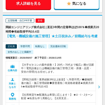
求人詳細を見る
気になる
志望動機・自己PR不要
関綜エンジニアリング株式会社 | 直近3年間の定着率ほぼ100％◆残業月20
時間◆有給取得平均10.4日
【電気・機械設備の施工管理】★土日祝休み／前職給与を考慮
正社員
学歴不問
転勤なし
完全週休2日制
女性のおしごと掲載中
情報更新日：2026/08/07 終了予定日：2026/11/05
【大手ゼネコンの案件多数！】20代～70代まで幅広い層が活躍
中！電気設備または機械設備の施工管理(工程・原価・品質・
仕事内容
安全の管理)をお任せします。
【即戦力採用！業界経験3年以上歓迎】＼学歴不問／◆建物関
連の施工・施工管理経験◆要普通免◇有資格者優遇★残業月20
対象と
h★有給取得平均10.4日
なる方
【社用車貸与★配属先は希望に応じます！】 ★U・I・Jターン
歓迎 ★転居を伴う異動なし 【太田支店…
勤務地