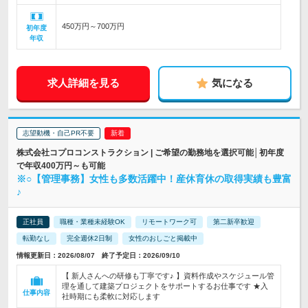
450万円～700万円
初年度
年収
求人詳細を見る
気になる
志望動機・自己PR不要
株式会社コプロコンストラクション | ご希望の勤務地を選択可能│初年度
で年収400万円～も可能
※○【管理事務】女性も多数活躍中！産休育休の取得実績も豊富
♪
正社員
職種・業種未経験OK
リモートワーク可
第二新卒歓迎
転勤なし
完全週休2日制
女性のおしごと掲載中
情報更新日：2026/08/07 終了予定日：2026/09/10
【 新人さんへの研修も丁寧です♪ 】資料作成やスケジュール管
理を通して建築プロジェクトをサポートするお仕事です ★入
仕事内容
社時期にも柔軟に対応します