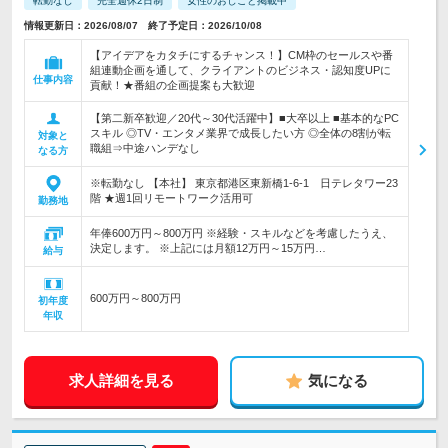
転勤なし
完全週休2日制
女性のおしごと掲載中
情報更新日：2026/08/07 終了予定日：2026/10/08
【アイデアをカタチにするチャンス！】CM枠のセールスや番
組連動企画を通して、クライアントのビジネス・認知度UPに
仕事内容
貢献！★番組の企画提案も大歓迎
【第二新卒歓迎／20代～30代活躍中】■大卒以上 ■基本的なPC
スキル ◎TV・エンタメ業界で成長したい方 ◎全体の8割が転
対象と
職組⇒中途ハンデなし
なる方
※転勤なし 【本社】 東京都港区東新橋1-6-1 日テレタワー23
階 ★週1回リモートワーク活用可
勤務地
年俸600万円～800万円 ※経験・スキルなどを考慮したうえ、
決定します。 ※上記には月額12万円～15万円…
給与
600万円～800万円
初年度
年収
求人詳細を見る
気になる