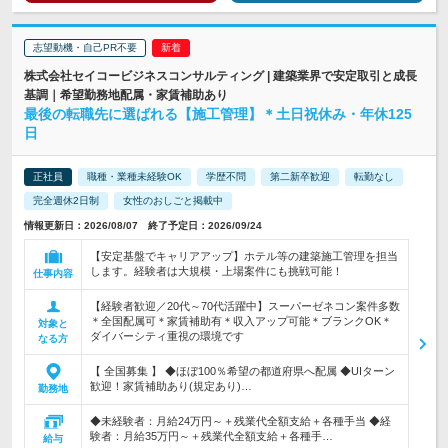
志望動機・自己PR不要
株式会社セイコービジネスコンサルティング | 建築業界で安定取引と成長
基調｜希望勤務地配属・家賃補助あり
最後の転職先に選ばれる【施工管理】＊土日祝休み・年休125
日
正社員
職種・業種未経験OK
学歴不問
第二新卒歓迎
転勤なし
完全週休2日制
女性のおしごと掲載中
情報更新日：2026/08/07 終了予定日：2026/09/24
【安定基盤でキャリアアップ】ホテル等の建築施工管理を担当
します。経験者は大規模・上場案件にも挑戦可能！
仕事内容
【経験者歓迎／20代～70代活躍中】スーパーゼネコン案件多数
＊全国配属可＊家賃補助有＊収入アップ可能＊ブランクOK＊
対象と
ダイバーシティ重視の環境です
なる方
【 全国募集 】 ◆ほぼ100％希望の都道府県へ配属 ◆UIターン
歓迎！家賃補助あり(規定あり)…
勤務地
◆未経験者：月給24万円～＋残業代全額支給＋各種手当 ◆経
験者：月給35万円～＋残業代全額支給＋各種手…
給与