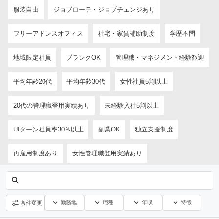
服装自由
ジョブローテ・ジョブチェンジあり
フリーアドレスオフィス
社宅・家賃補助制度
学歴不問
地域限定社員
ブランクOK
管理職・マネジメント経験歓迎
平均年齢20代
平均年齢30代
女性社員5割以上
20代の管理職登用実績あり
未経験入社5割以上
UIターン社員率30％以上
副業OK
独立支援制度
再雇用制度あり
女性管理職登用実績あり
勤務地
職種
年収
特徴
条件変更