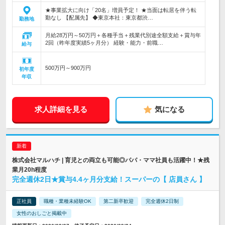
★事業拡大に向け「20名」増員予定！ ★当面は転居を伴う転
勤なし 【配属先】 ◆東京本社：東京都渋…
勤務地
月給28万円～50万円＋各種手当＋残業代別途全額支給＋賞与年
2回（昨年度実績5ヶ月分） 経験・能力・前職…
給与
500万円～900万円
初年度
年収
求人詳細を見る
気になる
株式会社マルハチ | 育児との両立も可能◎パパ・ママ社員も活躍中！★残
業月20h程度
完全週休2日★賞与4.4ヶ月分支給！スーパーの【 店員さん 】
正社員
職種・業種未経験OK
第二新卒歓迎
完全週休2日制
女性のおしごと掲載中