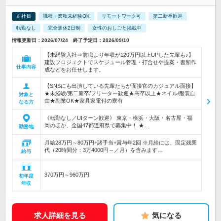
正社員
職種・業種未経験OK
リモートワーク可
第二新卒歓迎
転勤なし
完全週休2日制
女性のおしごと掲載中
情報更新日：2026/07/24 終了予定日：2026/09/10
【未経験入社⇒前職より年収が120万円以上UPした先輩も♪】
建設プロジェクトでスケジュール管理・打合せや提案・書類作
仕事内容
成などをお任せします。
【SNSにも出演している先輩たちが面接官のカジュアル面接】
★未経験/第二新卒/フリーター歓迎★高卒以上★ネイル/服装自
対象と
由★副業OK★家具家電付の寮有
なる方
《転勤なし／UIターン歓迎》 東京・横浜・大阪・名古屋・福
岡のほか、全国47都道府県で募集中！ ★…
勤務地
月給28万円～80万円+諸手当+賞与年2回 ※月給には、固定残業
代（20時間分：3万4000円～／月）を含みます…
給与
370万円～960万円
初年度
年収
求人詳細を見る
気になる