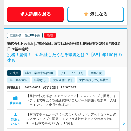
求人詳細を見る
気になる
志望動機・自己PR不要
株式会社Noelith | #前給保証#面接1回#受託/自社開発#有休100％#週休3
日?#基本定時
別格！驚愕！つい出社したくなる環境とは？【SE】年160日の
休も
正社員
職種・業種未経験OK
リモートワーク可
学歴不問
第二新卒歓迎
転勤なし
完全週休2日制
女性のおしごと掲載中
情報更新日：2026/08/04 終了予定日：2026/09/21
【案件の決定権は100％エンジニア】システム/アプリ開発、イ
ンフラまで幅広く◎受託案件や自社ゲーム開発も増加中！入社
仕事内容
したエンジニア全員が年収UP！
【対面でチームと一緒にものづくりがしたい方へ】☆何らかの
システム・アプリ開発、インフラ経験がある方☆給与交渉O
対象と
K！⇒転職で年収300万円UP例も
なる方