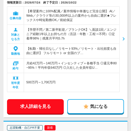
情報更新日：2026/07/24 終了予定日：2026/10/22
【希望案件に100%配属／案件情報や単価など完全公開】 AI／
Web／クラウド等の30,000件以上の案件から自由に選択★フレ
仕事内容
ックスや時短勤務OK／前給保証
【学歴不問／第二新卒歓迎／ブランクOK】＼面談1回／エンジ
ニア経験1年以上お持ちの方（言語・年数・工程⇒不問）◎定
対象と
着率98%｜残業月平均5.7h
なる方
【転勤・帰社日なし／リモート93%／リモート・出社頻度も自
由に選択】 フルリモート or 全国のプ…
勤務地
月給42万円～140万円＋インセンティブ＋各種手当 ◎還元率80
~95%！平均年収640万円 ◎入社した全員年収U…
給与
500万円～1,700万円
初年度
年収
求人詳細を見る
気になる
志望動機・自己PR不要