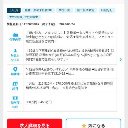
正社員
職種・業種未経験OK
学歴不問
第二新卒歓迎
転勤なし
女性のおしごと掲載中
情報更新日：2026/08/07 終了予定日：2026/09/24
【飛び込み・ノルマなし！】各種ポータルサイトや提携先の大
学生協などからのお客様のご対応★学生や社会人、ファミリー
仕事内容
層に新生活をご案内♪
【39歳以下募集(※)異業種からの転職も多数/未経験者歓迎】◎
学歴不問 ◎運転免許(AT可)◎基本的なPC操作ができる方◎圧
対象と
倒的知名度で提案もしやすい♪
なる方
＼仙台市内4店舗のいずれか／ ※勤務地応相談 ■仙台駅前店 仙
台市青葉区中央三丁目10-12 ■仙…
勤務地
（月給）216,510円～270,000円 ※上記に固定残業代(月15時間
相当分)21,510円～含む。 ※超過分は別途支…
給与
300万円～450万円
初年度
年収
求人詳細を見る
気になる