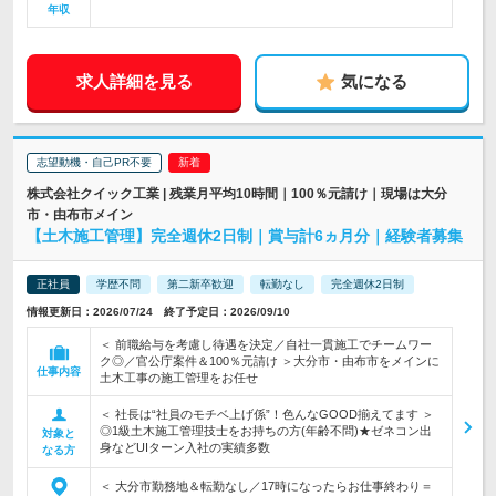
年収
求人詳細を見る
気になる
志望動機・自己PR不要
株式会社クイック工業 | 残業月平均10時間｜100％元請け｜現場は大分
市・由布市メイン
【土木施工管理】完全週休2日制｜賞与計6ヵ月分｜経験者募集
正社員
学歴不問
第二新卒歓迎
転勤なし
完全週休2日制
情報更新日：2026/07/24 終了予定日：2026/09/10
＜ 前職給与を考慮し待遇を決定／自社一貫施工でチームワー
ク◎／官公庁案件＆100％元請け ＞大分市・由布市をメインに
仕事内容
土木工事の施工管理をお任せ
＜ 社長は“社員のモチベ上げ係”！色んなGOOD揃えてます ＞
◎1級土木施工管理技士をお持ちの方(年齢不問)★ゼネコン出
対象と
身などUIターン入社の実績多数
なる方
＜ 大分市勤務地＆転勤なし／17時になったらお仕事終わり＝