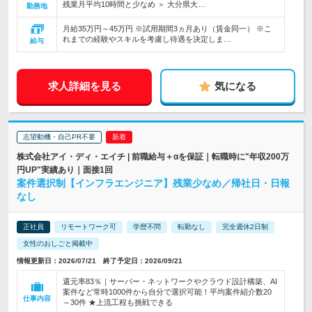
残業月平均10時間と少なめ ＞ 大分県大…
勤務地
月給35万円～45万円 ※試用期間3ヵ月あり（賃金同一） ※こ
れまでの経験やスキルを考慮し待遇を決定しま…
給与
求人詳細を見る
気になる
志望動機・自己PR不要
株式会社アイ・ディ・エイチ | 前職給与＋αを保証｜転職時に"年収200万
円UP"実績あり｜面接1回
案件選択制【インフラエンジニア】残業少なめ／帰社日・日報
なし
正社員
リモートワーク可
学歴不問
転勤なし
完全週休2日制
女性のおしごと掲載中
情報更新日：2026/07/21 終了予定日：2026/09/21
還元率83％｜サーバー・ネットワークやクラウド設計構築、AI
案件など常時1000件から自分で選択可能！平均案件紹介数20
仕事内容
～30件 ★上流工程も挑戦できる