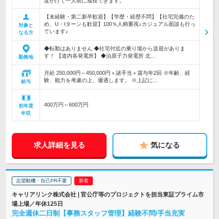
度かけて一人前に成長できます。
【未経験・第二新卒歓迎】【学歴・経歴不問】【社宅完備のた
め、U・Iターンも歓迎】100％人柄重視♪カジュアル面談も行っ
対象と
ています♪
なる方
◆転勤はありません ◆社宅付近の乗り場から送迎がありま
す！ 【道内各発電所】 ◆泊原子力発電所 北…
勤務地
月給 250,000円～450,000円＋諸手当＋賞与年2回 ※年齢、経
験、能力を考慮の上、優遇します。 ※上記に…
給与
400万円～600万円
初年度
年収
求人詳細を見る
気になる
志望動機・自己PR不要
キャリアリンク株式会社 | 官公庁等のプロジェクトを担当東証プライム市
場上場／年休125日
完全週休二日制【事務スタッフ管理】経験不問/手当充実