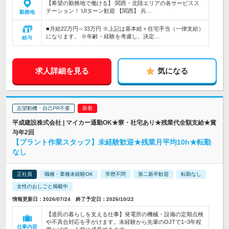
【希望の勤務地で働ける】 関西・北陸エリアの各サービスス
テーション！ UIターン歓迎 【関西】 兵…
勤務地
■月給22万円～33万円 ※上記は基本給＋住宅手当（一律支給）
になります。 ※年齢・経験を考慮し、決定…
給与
求人詳細を見る
気になる
志望動機・自己PR不要
平成建設株式会社 | マイカー通勤OK★寮・社宅あり★残業代全額支給★賞
与年2回
【プラント作業スタッフ】未経験歓迎★残業月平均10h★転勤
なし
正社員
職種・業種未経験OK
学歴不問
第二新卒歓迎
転勤なし
女性のおしごと掲載中
情報更新日：2026/07/24 終了予定日：2026/10/22
【道民の暮らしを支える仕事】発電所の機械・設備の定期点検
や不具合対応を手がけます。未経験から先輩のOJTで1~3年程
仕事内容