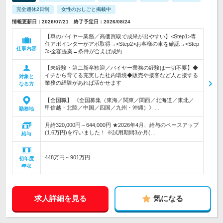
完全週休2日制
女性のおしごと掲載中
情報更新日：2026/07/21 終了予定日：2026/08/24
【車のバイヤー業務／高価買取で成果が出やすい】<Step1>専
任アポインターがアポ取得→<Step2>お客様の車を確認→<Step
仕事内容
3>金額提案→条件が合えば成約
【未経験・第二新卒歓迎／バイヤー業務の経験は一切不要】◆
イチから育てる充実した社内環境◆販売や接客など人と接する
対象と
業務の経験があれば活かせます
なる方
【全国職】 《全国募集（東海／関東／関西／北海道／東北／
甲信越・北陸／中国／四国／九州・沖縄）》…
勤務地
月給320,000円～644,000円 ★2026年4月、給与のベースアップ
(1.6万円)を行いました！ ※試用期間3か月(…
給与
448万円～901万円
初年度
年収
求人詳細を見る
気になる