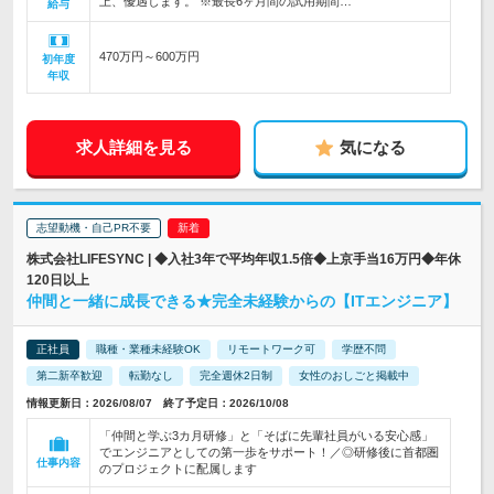
上、優遇します。 ※最長6ヶ月間の試用期間…
給与
470万円～600万円
初年度
年収
求人詳細を見る
気になる
志望動機・自己PR不要
株式会社LIFESYNC | ◆入社3年で平均年収1.5倍◆上京手当16万円◆年休
120日以上
仲間と一緒に成長できる★完全未経験からの【ITエンジニア】
正社員
職種・業種未経験OK
リモートワーク可
学歴不問
第二新卒歓迎
転勤なし
完全週休2日制
女性のおしごと掲載中
情報更新日：2026/08/07 終了予定日：2026/10/08
「仲間と学ぶ3カ月研修」と「そばに先輩社員がいる安心感」
でエンジニアとしての第一歩をサポート！／◎研修後に首都圏
仕事内容
のプロジェクトに配属します