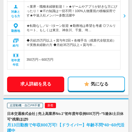
＜業界・職種未経験歓迎！＞★ゲームやアプリが好きな方にぴ
ったり！★ITの知識は一切不問！100%人物重視の積極採用で
対象と
す★中途入社メンバー多数活躍中
なる方
★転勤なし／U・Iターン歓迎 ★勤務地は希望を考慮 ◎フルリ
モート、もしくは東京、神奈川、千葉、埼…
勤務地
◆月給25万円以上＋賞与年2回＋各種手当（残業代全額支給）
※実務未経験の方 ◆月給35万円以上＋賞与年…
給与
350万円～600万円
初年度
年収
求人詳細を見る
気になる
志望動機・自己PR不要
日本交通株式会社 | 売上高業界No.1*初年度年収例600万円~*5連休/土日休
可*残業ほぼ0
月13日勤務で年収800万可!【ドライバー】年齢不問*40~60代活
躍中