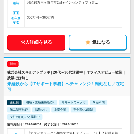
月給28万円＋賞与年2回＋インセンティブ（専…
給与
350万円～360万円
初年度
年収
求人詳細を見る
気になる
株式会社スキルアップラボ | 20代～30代活躍中｜オフィスデビュー歓迎｜
残業ほぼ無し
未経験から【ITサポート事務】へチャレンジ！転勤なし／在宅
可
正社員
職種・業種未経験OK
リモートワーク可
学歴不問
第二新卒歓迎
転勤なし
上場企業
完全週休2日制
女性のおしごと掲載中
情報更新日：2026/08/04 終了予定日：2026/10/05
【オフィスワークが初めてでもITデビューしよ♪ 】入社後も毎