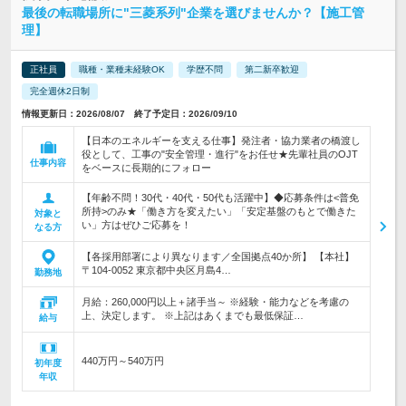
最後の転職場所に"三菱系列"企業を選びませんか？【施工管
理】
正社員
職種・業種未経験OK
学歴不問
第二新卒歓迎
完全週休2日制
情報更新日：2026/08/07 終了予定日：2026/09/10
【日本のエネルギーを支える仕事】発注者・協力業者の橋渡し
役として、工事の"安全管理・進行"をお任せ★先輩社員のOJT
仕事内容
をベースに長期的にフォロー
【年齢不問！30代・40代・50代も活躍中】◆応募条件は<普免
所持>のみ★「働き方を変えたい」「安定基盤のもとで働きた
対象と
い」方はぜひご応募を！
なる方
【各採用部署により異なります／全国拠点40か所】 【本社】
〒104-0052 東京都中央区月島4…
勤務地
月給：260,000円以上＋諸手当～ ※経験・能力などを考慮の
上、決定します。 ※上記はあくまでも最低保証…
給与
440万円～540万円
初年度
年収