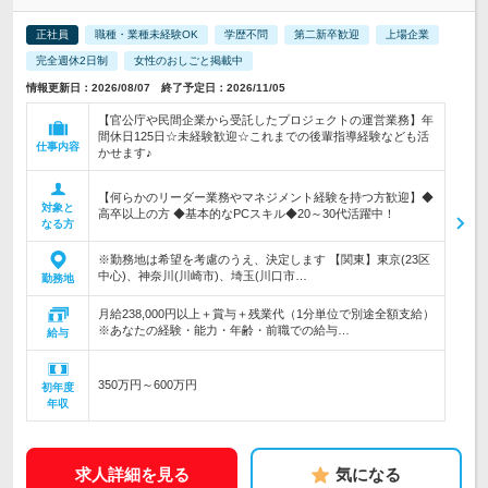
正社員
職種・業種未経験OK
学歴不問
第二新卒歓迎
上場企業
完全週休2日制
女性のおしごと掲載中
情報更新日：2026/08/07 終了予定日：2026/11/05
【官公庁や民間企業から受託したプロジェクトの運営業務】年
間休日125日☆未経験歓迎☆これまでの後輩指導経験なども活
仕事内容
かせます♪
【何らかのリーダー業務やマネジメント経験を持つ方歓迎】◆
対象と
高卒以上の方 ◆基本的なPCスキル◆20～30代活躍中！
なる方
※勤務地は希望を考慮のうえ、決定します 【関東】東京(23区
中心)、神奈川(川崎市)、埼玉(川口市…
勤務地
月給238,000円以上＋賞与＋残業代（1分単位で別途全額支給）
※あなたの経験・能力・年齢・前職での給与…
給与
350万円～600万円
初年度
年収
求人詳細を見る
気になる