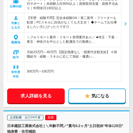
日サポート｜未経験入社90%以上｜資格取得支援・資格手当あ
仕事内容
り｜年間休日130日以上
【学歴・経験不問】完全未経験OK！第二新卒・フリーターも
歓迎｜PCスキルに自信がなくても大丈夫！ ◆チームでお仕事
対象と
をしたい方にぴったりです◎
なる方
＼フルリモート案件・リモート併用案件あり／ ■埼玉・千葉・
東京・神奈川を中心とした配属先での勤務と…
勤務地
月給23万円～40万円 【固定残業なし・残業代全額支給】 ※前
職給与・経験・スキルに応じて加給・優遇い…
給与
300万円～530万円
初年度
年収
求人詳細を見る
気になる
志望動機・自己PR不要
日本建設工業株式会社 | ＼年齢不問／*賞与4.2ヶ月*土日祝休*年休128日*
独身寮・住宅補助