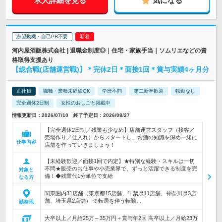
求人詳細を見る
気になる
志望動機・自己PR不要
河内屋酒販株式会社 | 退職金制度◎｜住宅・家族手当｜ソムリエなどの資
格取得支援あり
【総合職(店舗運営職)】＊完休2日＊面接1回＊賞与実績4ヶ月分
正社員
職種・業種未経験OK
学歴不問
第二新卒歓迎
転勤なし
完全週休2日制
女性のおしごと掲載中
情報更新日：2026/07/10 終了予定日：2026/08/27
【完全週休2日制／残業も少なめ】店舗運営スタッフ（接客／
売場作り／仕入れ）からスタートし、お酒の知識を深め一緒に
仕事内容
店舗を作っていきましょう！
【未経験歓迎／面接1回で内定】★特別な経験・スキルは一切
不問★販売のお仕事や小売業界で、ずっと活躍できる制度を完
対象と
備！◆残業代1分単位で支給
なる方
関東圏内31店舗（東京都15店舗、千葉県11店舗、神奈川県3店
舗、埼玉県2店舗） ※転居を伴う転勤…
勤務地
大卒以上／月給25万～35万円＋賞与年2回 高卒以上／月給23万