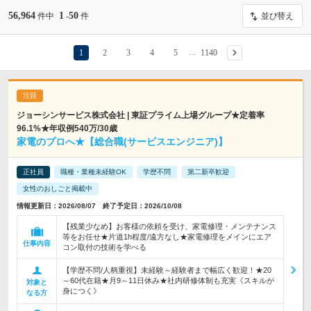
56,964
1
50
件中
-
件
並び替え
1
2
3
4
5
1140
…
ジョーシンサービス株式会社 | 東証プライム上場グループ★定着率
96.1%★年収例540万/30歳
家電のプロへ★【総合職(サービスエンジニア)】
正社員
職種・業種未経験OK
学歴不問
第二新卒歓迎
女性のおしごと掲載中
情報更新日：2026/08/07 終了予定日：2026/10/08
【残業少なめ】お客様の依頼を受け、家電修理・メンテナンス
等をお任せ★片道1h程度/遠方なし★家電修理をメインにエア
仕事内容
コン取付の技術を学べる
【学歴不問/人柄重視】未経験～経験者まで幅広く歓迎！★20
～60代在籍★月9～11日休み★社内研修体制も充実《スキルが
対象と
身につく》
なる方