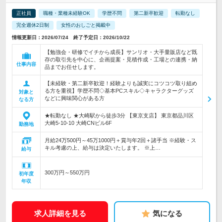
正社員
職種・業種未経験OK
学歴不問
第二新卒歓迎
転勤なし
完全週休2日制
女性のおしごと掲載中
情報更新日：2026/07/24 終了予定日：2026/10/22
【勉強会・研修でイチから成長】サンリオ・大手量販店など既
存の取引先を中心に、企画提案・見積作成・工場との連携・納
仕事内容
品までお任せします。
【未経験・第二新卒歓迎！経験よりも誠実にコツコツ取り組め
る方を重視】学歴不問◇基本PCスキル◇キャラクターグッズ
対象と
などに興味関心がある方
なる方
★転勤なし ★大崎駅から徒歩3分 【東京支店】 東京都品川区
大崎5-10-10 大崎CNビル6F
勤務地
月給24万500円～45万1000円＋賞与年2回＋諸手当 ※経験・ス
キル考慮の上、給与は決定いたします。 ※上…
給与
300万円～550万円
初年度
年収
求人詳細を見る
気になる