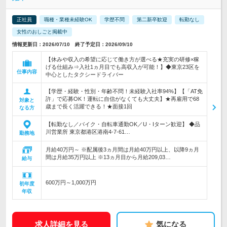
正社員
職種・業種未経験OK
学歴不問
第二新卒歓迎
転勤なし
女性のおしごと掲載中
情報更新日：2026/07/10 終了予定日：2026/09/10
【休みや収入の希望に応じて働き方が選べる★充実の研修×稼
げる仕組み⇒入社1ヵ月目でも高収入が可能！】◆東京23区を
仕事内容
中心としたタクシードライバー
【学歴・経験・性別・年齢不問！未経験入社率94%】【「AT免
許」で応募OK！運転に自信がなくても大丈夫】★再雇用で68
対象と
歳まで長く活躍できる！★面接1回
なる方
【転勤なし／バイク・自転車通勤OK／U・Iターン歓迎】 ◆品
川営業所 東京都港区港南4-7-61…
勤務地
月給40万円～ ※配属後3ヵ月間は月給40万円以上、以降9ヵ月
間は月給35万円以上 ※13ヵ月目から月給209,03…
給与
600万円～1,000万円
初年度
年収
求人詳細を見る
気になる