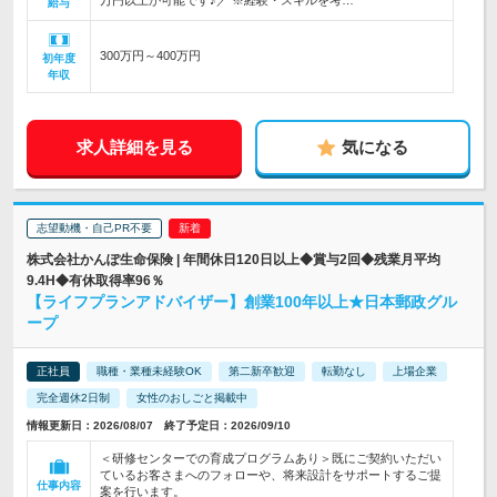
万円以上が可能です♪／ ※経験・スキルを考…
給与
300万円～400万円
初年度
年収
求人詳細を見る
気になる
志望動機・自己PR不要
株式会社かんぽ生命保険 | 年間休日120日以上◆賞与2回◆残業月平均
9.4H◆有休取得率96％
【ライフプランアドバイザー】創業100年以上★日本郵政グル
ープ
正社員
職種・業種未経験OK
第二新卒歓迎
転勤なし
上場企業
完全週休2日制
女性のおしごと掲載中
情報更新日：2026/08/07 終了予定日：2026/09/10
＜研修センターでの育成プログラムあり＞既にご契約いただい
ているお客さまへのフォローや、将来設計をサポートするご提
仕事内容
案を行います。