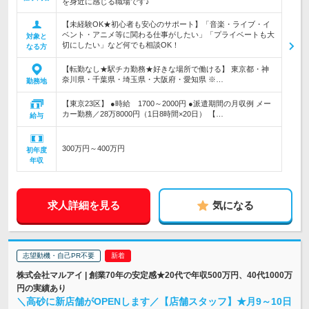
を身近に感じる職場です♪
【未経験OK★初心者も安心のサポート】「音楽・ライブ・イ
ベント・アニメ等に関わる仕事がしたい」「プライベートも大
対象と
切にしたい」など何でも相談OK！
なる方
【転勤なし★駅チカ勤務★好きな場所で働ける】 東京都・神
奈川県・千葉県・埼玉県・大阪府・愛知県 ※…
勤務地
【東京23区】 ●時給 1700～2000円 ●派遣期間の月収例 メー
カー勤務／28万8000円（1日8時間×20日） 【…
給与
300万円～400万円
初年度
年収
求人詳細を見る
気になる
志望動機・自己PR不要
株式会社マルアイ | 創業70年の安定感★20代で年収500万円、40代1000万
円の実績あり
＼高砂に新店舗がOPENします／【店舗スタッフ】★月9～10日