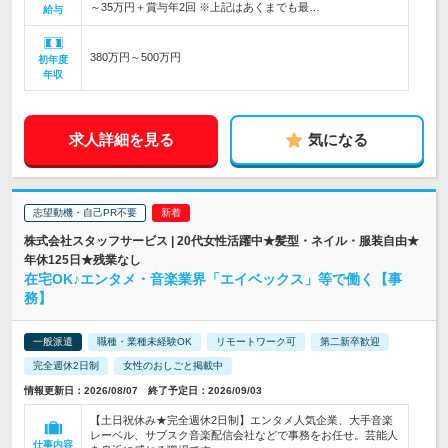
～35万円＋賞与年2回 ※上記はあくまでも最…
給与
380万円～500万円
初年度
年収
求人詳細を見る
気になる
志望動機・自己PR不要
株式会社スタッフサービス | 20代女性活躍中★髪型・ネイル・服装自由★
年休125日★残業なし
在宅OK♪エンタメ・音楽業界「エイベックス」等で働く【事
務】
一般派遣
職種・業種未経験OK
リモートワーク可
第二新卒歓迎
完全週休2日制
女性のおしごと掲載中
情報更新日：2026/08/07 終了予定日：2026/09/03
【土日祝休み★完全週休2日制】エンタメ人気企業、大手音楽
レーベル、サブスク音楽配信会社などで事務をお任せ。芸能人
仕事内容