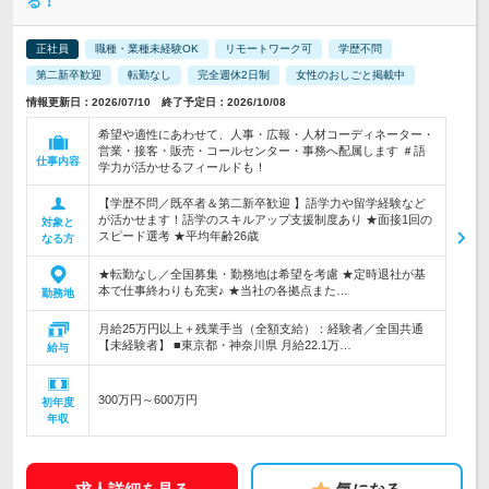
る！
正社員
職種・業種未経験OK
リモートワーク可
学歴不問
第二新卒歓迎
転勤なし
完全週休2日制
女性のおしごと掲載中
情報更新日：2026/07/10 終了予定日：2026/10/08
希望や適性にあわせて、人事・広報・人材コーディネーター・
営業・接客・販売・コールセンター・事務へ配属します ＃語
仕事内容
学力が活かせるフィールドも！
【学歴不問／既卒者＆第二新卒歓迎 】語学力や留学経験など
が活かせます！語学のスキルアップ支援制度あり ★面接1回の
対象と
スピード選考 ★平均年齢26歳
なる方
★転勤なし／全国募集・勤務地は希望を考慮 ★定時退社が基
本で仕事終わりも充実♪ ★当社の各拠点また…
勤務地
月給25万円以上＋残業手当（全額支給）：経験者／全国共通
【未経験者】 ■東京都・神奈川県 月給22.1万…
給与
300万円～600万円
初年度
年収