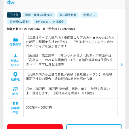
休み
正社員
職種・業種未経験OK
第二新卒歓迎
転勤なし
完全週休2日制
女性のおしごと掲載中
情報更新日：2026/08/04 終了予定日：2026/09/21
《店舗はすべて兵庫県内！※南部エリアのみ》★あなたに合っ
た部門に配属★入社1年目から、「売り場づくり」などに自分
仕事内容
のアイディアを活かせます！
《未経験、第二新卒、ブランクがある方も歓迎》応募条件は
「高卒以上」のみ★年間休日111日＋有給取得奨励★子育て中
対象と
のパパ・ママ社員も活躍中
なる方
【兵庫県内の各店舗で募集／高砂に新店舗オープン】 ※地域
限定正社員の場合、通勤時間は原則自宅から概…
勤務地
月給／20万円～25万円 ※年齢、経験、能力、学歴を考慮の
上、優遇します。 （前職年収を考慮） ※別途残…
給与
300万円～500万円
初年度
年収