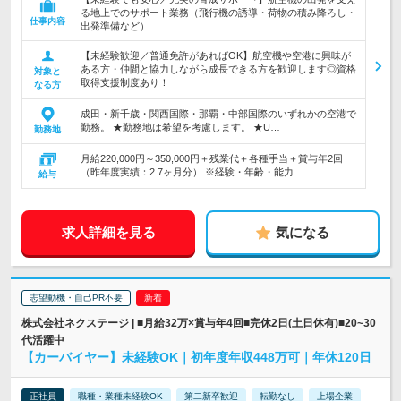
る地上でのサポート業務（飛行機の誘導・荷物の積み降ろし・
仕事内容
出発準備など）
【未経験歓迎／普通免許があればOK】航空機や空港に興味が
ある方・仲間と協力しながら成長できる方を歓迎します◎資格
対象と
取得支援制度あり！
なる方
成田・新千歳・関西国際・那覇・中部国際のいずれかの空港で
勤務。 ★勤務地は希望を考慮します。 ★U…
勤務地
月給220,000円～350,000円＋残業代＋各種手当＋賞与年2回
（昨年度実績：2.7ヶ月分） ※経験・年齢・能力…
給与
求人詳細を見る
気になる
志望動機・自己PR不要
株式会社ネクステージ | ■月給32万×賞与年4回■完休2日(土日休有)■20~30
代活躍中
【カーバイヤー】未経験OK｜初年度年収448万可｜年休120日
正社員
職種・業種未経験OK
第二新卒歓迎
転勤なし
上場企業