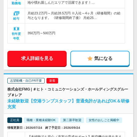
地や慣れ親しんだエリアで活躍できます！…
勤務地
月給23.2万円～月給28.5万円 ※入社～4ヶ月（研修期間）の給
与となります。 《研修期間終了後》 月給25…
給与
350万円～500万円
初年度
年収
求人詳細を見る
気になる
志望動機・自己PR不要
株式会社FMG | ＃ヒト・コミュニケーションズ・ホールディングスグルー
プ＃レア
未経験歓迎【空港ランプスタッフ】普通免許があればOK＆研修
充実
正社員
職種・業種未経験OK
第二新卒歓迎
女性のおしごと掲載中
情報更新日：2026/07/24 終了予定日：2026/09/24
【未経験でも安心／充実の育成サポート】航空機の出発を支え