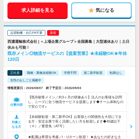
求人詳細を見る
気になる
志望動機・自己PR不要
西濃運輸株式会社 | ＜上場企業グループ＞全国募集｜大型連休あり｜土日
休みも可能！
既存メイン◎物流サービスの【提案営業】★未経験OK★年休
120日
正社員
職種・業種未経験OK
学歴不問
第二新卒歓迎
転勤なし
女性のおしごと掲載中
情報更新日：2026/08/07 終了予定日：2026/09/03
【既存顧客メイン／約3ヶ月の研修あり】法人のお客様を訪問
し、ニーズに合う物流サービスを提案します◆チーム体制なの
仕事内容
で安心です♪
【未経験歓迎・第二新卒OK】お客様との関係性を大切にでき
る方・安定企業で長く活躍したい方を歓迎します◆45歳以下
対象と
（※）／要普免（AT可）
なる方
★配属は希望を考慮／I・Uターン歓迎！ ★あなたの好きな土