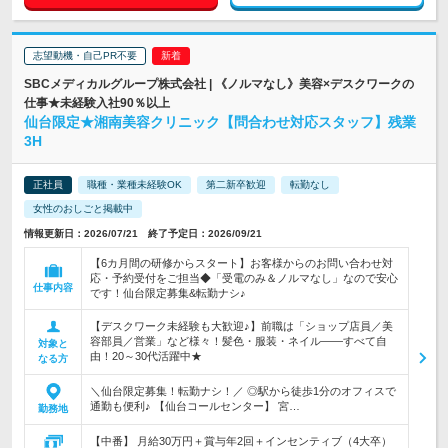
志望動機・自己PR不要
SBCメディカルグループ株式会社 | 《ノルマなし》美容×デスクワークの
仕事★未経験入社90％以上
仙台限定★湘南美容クリニック【問合わせ対応スタッフ】残業
3H
正社員
職種・業種未経験OK
第二新卒歓迎
転勤なし
女性のおしごと掲載中
情報更新日：2026/07/21 終了予定日：2026/09/21
【6カ月間の研修からスタート】お客様からのお問い合わせ対
応・予約受付をご担当◆「受電のみ＆ノルマなし」なので安心
仕事内容
です！仙台限定募集&転勤ナシ♪
【デスクワーク未経験も大歓迎♪】前職は「ショップ店員／美
容部員／営業」など様々！髪色・服装・ネイル――すべて自
対象と
由！20～30代活躍中★
なる方
＼仙台限定募集！転勤ナシ！／ ◎駅から徒歩1分のオフィスで
通勤も便利♪ 【仙台コールセンター】 宮…
勤務地
【中番】 月給30万円＋賞与年2回＋インセンティブ（4大卒）