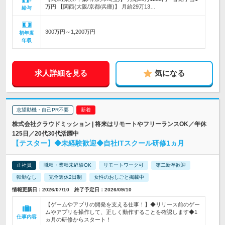
万円 【関西(大阪/京都/兵庫)】 月給29万13…
給与
300万円～1,200万円
初年度
年収
求人詳細を見る
気になる
志望動機・自己PR不要
株式会社クラウドミッション | 将来はリモートやフリーランスOK／年休
125日／20代30代活躍中
【テスター】◆未経験歓迎◆自社ITスクール研修1ヵ月
正社員
職種・業種未経験OK
リモートワーク可
第二新卒歓迎
転勤なし
完全週休2日制
女性のおしごと掲載中
情報更新日：2026/07/10 終了予定日：2026/09/10
【ゲームやアプリの開発を支える仕事！】◆リリース前のゲー
ムやアプリを操作して、正しく動作することを確認します◆1
仕事内容
ヵ月の研修からスタート！