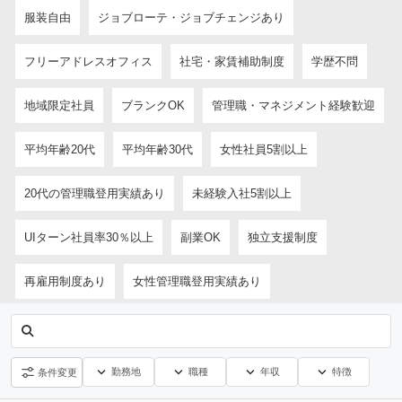
服装自由
ジョブローテ・ジョブチェンジあり
フリーアドレスオフィス
社宅・家賃補助制度
学歴不問
地域限定社員
ブランクOK
管理職・マネジメント経験歓迎
平均年齢20代
平均年齢30代
女性社員5割以上
20代の管理職登用実績あり
未経験入社5割以上
UIターン社員率30％以上
副業OK
独立支援制度
再雇用制度あり
女性管理職登用実績あり
勤務地
職種
年収
特徴
条件変更