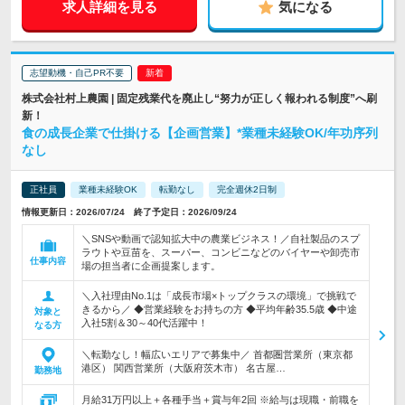
求人詳細を見る
気になる
志望動機・自己PR不要
株式会社村上農園 | 固定残業代を廃止し“努力が正しく報われる制度”へ刷
新！
食の成長企業で仕掛ける【企画営業】*業種未経験OK/年功序列
なし
正社員
業種未経験OK
転勤なし
完全週休2日制
情報更新日：2026/07/24 終了予定日：2026/09/24
＼SNSや動画で認知拡大中の農業ビジネス！／自社製品のスプ
ラウトや豆苗を、スーパー、コンビニなどのバイヤーや卸売市
仕事内容
場の担当者に企画提案します。
＼入社理由No.1は「成長市場×トップクラスの環境」で挑戦で
きるから／ ◆営業経験をお持ちの方 ◆平均年齢35.5歳 ◆中途
対象と
入社5割＆30～40代活躍中！
なる方
＼転勤なし！幅広いエリアで募集中／ 首都圏営業所（東京都
港区） 関西営業所（大阪府茨木市） 名古屋…
勤務地
月給31万円以上＋各種手当＋賞与年2回 ※給与は現職・前職を