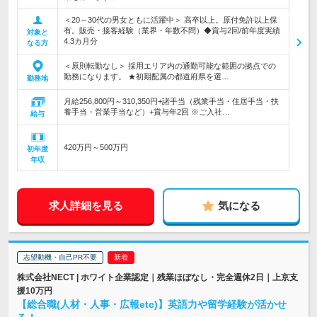
＜20～30代の男女ともに活躍中＞ 高卒以上。原付免許以上保
有。販売・接客経験（業界・年数不問）◆賞与2回/前年度実績
対象と
4.3カ月分
なる方
＜原則転勤なし＞ 採用エリア内の通勤可能な範囲の拠点での
勤務になります。 ★初期配属の都道府県を選…
勤務地
月給256,800円～310,350円+諸手当（残業手当・住居手当・扶
養手当・営業手当など）+賞与年2回 ※ご入社…
給与
420万円～500万円
初年度
年収
求人詳細を見る
気になる
志望動機・自己PR不要
株式会社NECT | ホワイト企業認定｜残業ほぼなし・完全週休2日｜上京支
援10万円
【総合職(人材・人事・広報etc)】英語力や留学経験が活かせ