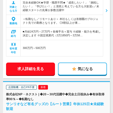
完全未経験OK★学歴・職歴不問★「成長したい！」「挑戦し
たい！」「学びたい！」と漠然と考えている方も大歓迎♪／未
対象と
経験スタートの先輩が多数活躍中
なる方
＜転勤なし／リモートあり＞ 本社もしくは首都圏のプロジェ
クト先での勤務となります。 ◎8割以上が東…
勤務地
■月給24万円～27万円＋各種手当＋賞与 ※経験・能力を考慮し
決定します ※固定残業代（3万1850円～3万58…
給与
300万円～500万円
初年度
年収
求人詳細を見る
気になる
志望動機・自己PR不要
株式会社NP・ネクスト | ◆20～30代活躍中◆完全土日祝休み◆有休取得
率90％～◆転勤なし
サンリオなど有名グッズの【ルート営業】年休125日★未経験
歓迎