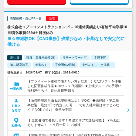
志望動機・自己PR不要
株式会社コプロコンストラクション | 9～10連休実績あり/有給平均取得10
日/育休取得98%/土日祝休み
※☆未経験OK【CAD事務】残業少なめ・転勤なしで安定的に
働ける
正社員
職種・業種未経験OK
リモートワーク可
学歴不問
第二新卒歓迎
転勤なし
完全週休2日制
女性のおしごと掲載中
情報更新日：2026/08/07 終了予定日：2026/09/10
【プライベート重視で働きたい方も歓迎！】CADソフトを使用
した図面作成作業★20代～30代活躍中★上場グループの手厚い
仕事内容
福利厚生あり！育休取得率98％
【面接時服装自由＆志望動機はなしでOK】◆未経験・第二新
卒歓迎！最短3日で内定出し可（→でも入社時期はすぐじゃな
対象と
くてもOKです♪） ※学歴不問
なる方
【 全国各地で募集します！希望エリアで通勤可能 】 ▼転勤は
ありません！ 〈 支店一覧 〉 札幌支…
勤務地
【関東(東京/千葉/神奈川/埼玉)】 月給29万1230円＋皆勤手当1