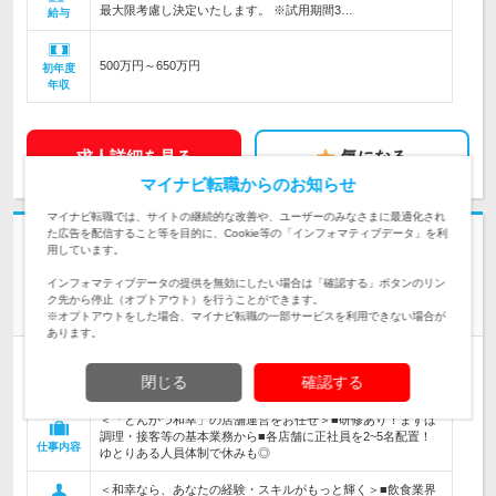
最大限考慮し決定いたします。 ※試用期間3…
給与
500万円～650万円
初年度
年収
求人詳細を見る
気になる
マイナビ転職からのお知らせ
マイナビ転職では、サイトの継続的な改善や、ユーザーのみなさまに最適化され
た広告を配信すること等を目的に、Cookie等の「インフォマティブデータ」を利
用しています。
和幸商事株式会社 | 60年以上の黒字経営／定着率90%／月8～9日休み／深
インフォマティブデータの提供を無効にしたい場合は「確認する」ボタンのリン
夜営業なし
ク先から停止（オプトアウト）を行うことができます。
味も人も、いい感じに”アゲる”【とんかつ和幸 チーフ候補】
※オプトアウトをした場合、マイナビ転職の一部サービスを利用できない場合が
あります。
正社員
学歴不問
女性のおしごと掲載中
閉じる
確認する
情報更新日：2026/07/24 終了予定日：2026/09/10
＜「とんかつ和幸」の店舗運営をお任せ＞■研修あり！まずは
調理・接客等の基本業務から■各店舗に正社員を2~5名配置！
仕事内容
ゆとりある人員体制で休みも◎
＜和幸なら、あなたの経験・スキルがもっと輝く＞■飲食業界