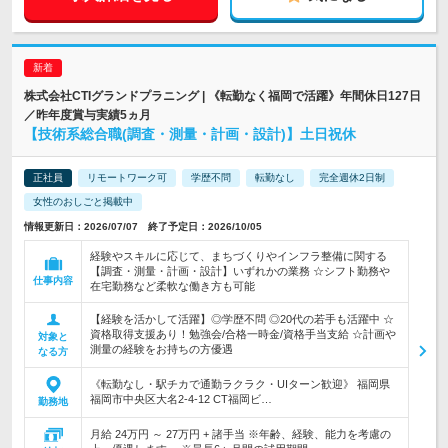
株式会社CTIグランドプラニング | 《転勤なく福岡で活躍》年間休日127日
／昨年度賞与実績5ヵ月
【技術系総合職(調査・測量・計画・設計)】土日祝休
正社員
リモートワーク可
学歴不問
転勤なし
完全週休2日制
女性のおしごと掲載中
情報更新日：2026/07/07 終了予定日：2026/10/05
経験やスキルに応じて、まちづくりやインフラ整備に関する
【調査・測量・計画・設計】いずれかの業務 ☆シフト勤務や
仕事内容
在宅勤務など柔軟な働き方も可能
【経験を活かして活躍】◎学歴不問 ◎20代の若手も活躍中 ☆
資格取得支援あり！勉強会/合格一時金/資格手当支給 ☆計画や
対象と
測量の経験をお持ちの方優遇
なる方
《転勤なし・駅チカで通勤ラクラク・UIターン歓迎》 福岡県
福岡市中央区大名2-4-12 CT福岡ビ…
勤務地
月給 24万円 ～ 27万円 + 諸手当 ※年齢、経験、能力を考慮の