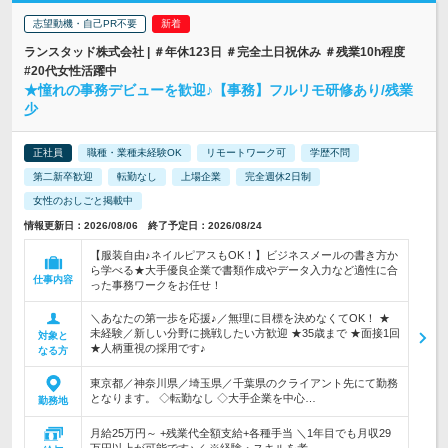
志望動機・自己PR不要
ランスタッド株式会社 | ＃年休123日 ＃完全土日祝休み ＃残業10h程度
#20代女性活躍中
★憧れの事務デビューを歓迎♪【事務】フルリモ研修あり/残業
少
正社員
職種・業種未経験OK
リモートワーク可
学歴不問
第二新卒歓迎
転勤なし
上場企業
完全週休2日制
女性のおしごと掲載中
情報更新日：2026/08/06 終了予定日：2026/08/24
【服装自由♪ネイルピアスもOK！】ビジネスメールの書き方か
ら学べる★大手優良企業で書類作成やデータ入力など適性に合
仕事内容
った事務ワークをお任せ！
＼あなたの第一歩を応援♪／無理に目標を決めなくてOK！ ★
未経験／新しい分野に挑戦したい方歓迎 ★35歳まで ★面接1回
対象と
★人柄重視の採用です♪
なる方
東京都／神奈川県／埼玉県／千葉県のクライアント先にて勤務
となります。 ◇転勤なし ◇大手企業を中心…
勤務地
月給25万円～ +残業代全額支給+各種手当 ＼1年目でも月収29