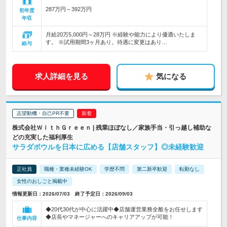
287万円～392万円
初年度
年収
月給20万5,000円～28万円 ※経験や能力により優遇いたしま
す。 ※試用期間3ヶ月あり。待遇に変更はあり…
給与
求人詳細を見る
気になる
志望動機・自己PR不要
株式会社ＷｉｔｈＧｒｅｅｎ | 残業ほぼなし／家族手当・引っ越し補助な
どの充実した福利厚生
サラダボウルを日本に広める【店舗スタッフ】◎未経験歓迎
正社員
職種・業種未経験OK
学歴不問
第二新卒歓迎
転勤なし
女性のおしごと掲載中
情報更新日：2026/07/03 終了予定日：2026/09/03
◆20代30代が中心に活躍中◆店舗運営業務全般をお任せします
◆店長やマネージャーへのキャリアアップが可能！
仕事内容