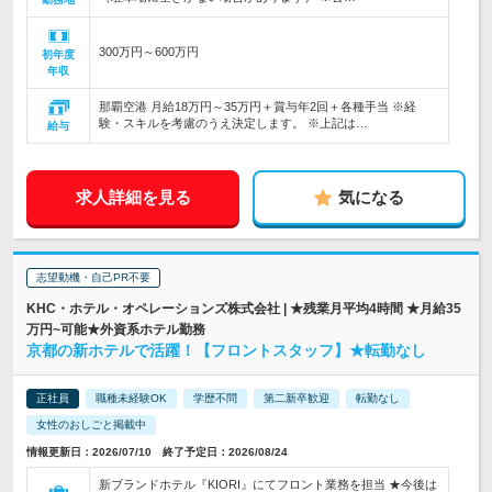
300万円～600万円
初年度
年収
那覇空港 月給18万円～35万円＋賞与年2回＋各種手当 ※経
験・スキルを考慮のうえ決定します。 ※上記は…
給与
求人詳細を見る
気になる
志望動機・自己PR不要
KHC・ホテル・オペレーションズ株式会社 | ★残業月平均4時間 ★月給35
万円~可能★外資系ホテル勤務
京都の新ホテルで活躍！【フロントスタッフ】★転勤なし
正社員
職種未経験OK
学歴不問
第二新卒歓迎
転勤なし
女性のおしごと掲載中
情報更新日：2026/07/10 終了予定日：2026/08/24
新ブランドホテル『KIORI』にてフロント業務を担当 ★今後は