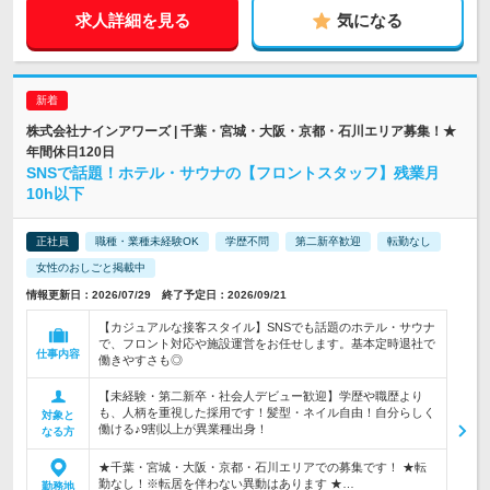
求人詳細を見る
気になる
株式会社ナインアワーズ | 千葉・宮城・大阪・京都・石川エリア募集！★
年間休日120日
SNSで話題！ホテル・サウナの【フロントスタッフ】残業月
10h以下
正社員
職種・業種未経験OK
学歴不問
第二新卒歓迎
転勤なし
女性のおしごと掲載中
情報更新日：2026/07/29 終了予定日：2026/09/21
【カジュアルな接客スタイル】SNSでも話題のホテル・サウナ
で、フロント対応や施設運営をお任せします。基本定時退社で
仕事内容
働きやすさも◎
【未経験・第二新卒・社会人デビュー歓迎】学歴や職歴より
も、人柄を重視した採用です！髪型・ネイル自由！自分らしく
対象と
働ける♪9割以上が異業種出身！
なる方
★千葉・宮城・大阪・京都・石川エリアでの募集です！ ★転
勤なし！※転居を伴わない異動はあります ★…
勤務地