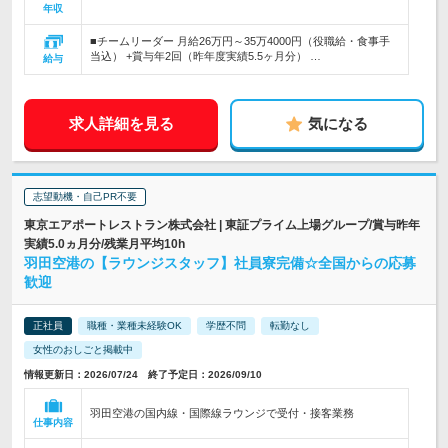
年収
■チームリーダー 月給26万円～35万4000円（役職給・食事手
当込） +賞与年2回（昨年度実績5.5ヶ月分） …
給与
求人詳細を見る
気になる
志望動機・自己PR不要
東京エアポートレストラン株式会社 | 東証プライム上場グループ/賞与昨年
実績5.0ヵ月分/残業月平均10h
羽田空港の【ラウンジスタッフ】社員寮完備☆全国からの応募
歓迎
正社員
職種・業種未経験OK
学歴不問
転勤なし
女性のおしごと掲載中
情報更新日：2026/07/24 終了予定日：2026/09/10
羽田空港の国内線・国際線ラウンジで受付・接客業務
仕事内容