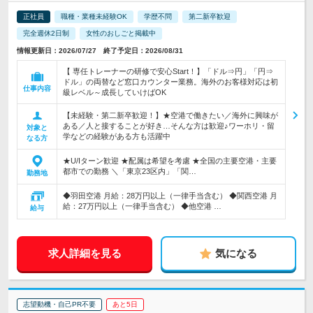
正社員
職種・業種未経験OK
学歴不問
第二新卒歓迎
完全週休2日制
女性のおしごと掲載中
情報更新日：2026/07/27 終了予定日：2026/08/31
【 専任トレーナーの研修で安心Start！】「ドル⇒円」「円⇒
ドル」の両替など窓口カウンター業務。海外のお客様対応は初
仕事内容
級レベル～成長していけばOK
【未経験・第二新卒歓迎！】★空港で働きたい／海外に興味が
ある／人と接することが好き…そんな方は歓迎♪ワーホリ・留
対象と
学などの経験がある方も活躍中
なる方
★U/Iターン歓迎 ★配属は希望を考慮 ★全国の主要空港・主要
都市での勤務 ＼「東京23区内」「関…
勤務地
◆羽田空港 月給：28万円以上（一律手当含む） ◆関西空港 月
給：27万円以上（一律手当含む） ◆他空港 …
給与
求人詳細を見る
気になる
志望動機・自己PR不要
あと5日