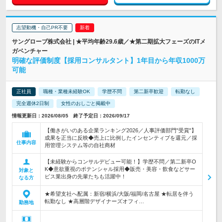
志望動機・自己PR不要
サングローブ株式会社 | ★平均年齢29.6歳／★第二期拡大フェーズのITメ
ガベンチャー
明確な評価制度【採用コンサルタント】1年目から年収1000万
可能
正社員
職種・業種未経験OK
学歴不問
第二新卒歓迎
転勤なし
完全週休2日制
女性のおしごと掲載中
情報更新日：2026/08/05 終了予定日：2026/09/17
【働きがいのある企業ランキング2026／人事評価部門"受賞"】
成果を正当に反映◆売上に比例したインセンティブを還元／採
仕事内容
用管理システム等の自社商材
【未経験からコンサルデビュー可能！】学歴不問／第二新卒O
K◆意欲重視のポテンシャル採用◆販売・美容・飲食などサー
対象と
ビス業出身の先輩たちも活躍中！
なる方
★希望支社へ配属：新宿/横浜/大阪/福岡/名古屋 ★転居を伴う
転勤なし ★高層階デザイナーズオフィ…
勤務地