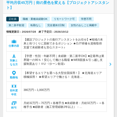
平均月収45万円｜街の景色を変える【プロジェクトアシスタン
ト】
正社員
職種・業種未経験OK
リモートワーク可
学歴不問
第二新卒歓迎
転勤なし
完全週休2日制
女性のおしごと掲載中
情報更新日：2026/07/28 終了予定日：2026/10/12
【建設プロジェクトの進行アシスタントをお任せ】■地域の未
来と街づくりに貢献できるポジション ★OJT研修＆資格取得
仕事内容
支援で未経験者も安心スタート♪
【学歴・性別・年齢不問｜未経験・第二新卒OK】■定着率は業
界随一の95％！安心して働ける職場 ★WEB面接＆引っ越し支
対象と
援制度あり！※U・Iターン歓迎♪
なる方
【希望するエリアを選べる大型全国採用！】 ★北海道エリア
積極採用！ ★希望エリアで働ける！ 北海道…
勤務地
380万円～1,000万円
初年度
年収
月給32万円～70万円＋各種手当 ■未経験者：月給32万円～＋各
種手当 ■経験者（施工管理経験2年以上）：…
給与