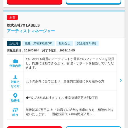
株式会社YX LABELS
アーティストマネージャー
正社員
職種・業種未経験OK
転勤なし
完全週休2日制
情報更新日：2026/08/04 終了予定日：2026/10/05
YX LABELS所属のアーティストが最高のパフォーマンスを発揮
し、円滑に活動できるよう、管理・サポートを担当していただ
仕事内容
きます。
以下の条件に当てはまり、自発的に業務に取り組める方
対象と
なる方
◆YX LABELS本社オフィス 東京都港区芝大門2丁目
勤務地
年俸制310万円以上 ・前職での給与を考慮のうえ、相談の上決
定いたします。 ・固定残業代（40時間分／月6…
給与