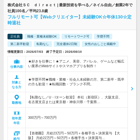
株式会社ＳＣ ｄｉｒｅｃｔ | 最新技術を学べる／ネイル自由／創業2年で
社員100名／平均23.8歳
フルリモート可【Webクリエイター】未経験OK☆年休130☆定
時退社
正社員
職種・業種未経験OK
リモートワーク可
学歴不問
第二新卒歓迎
転勤なし
完全週休2日制
女性のおしごと掲載中
情報更新日：2026/07/03 終了予定日：2026/08/10
★好きを仕事に！★アニメ、美容、アパレル、ゲームなど幅広
い業界のWebサイトやスマホアプリを制作！
仕事内容
★学歴不問★職種・業種・社会人未経験の方、第二新卒・既卒
対象と
の方も歓迎！★転職回数・ブランク不問。
なる方
【転勤なし／U・Iターン歓迎】 本社（新宿区）、大阪支店、
名古屋支店または東京都・神奈川県・千葉県…
勤務地
300万円～700万円
初年度
年収
【首都圏】 月給23万円～50万円＋各種手当＋決算賞与 【大
阪】 月給22万円～50万円＋各種手当＋決算賞与…
給与