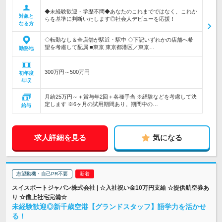
◆未経験歓迎・学歴不問◆あなたのこれまでではなく、これか
対象と
らを基準に判断いたします◎社会人デビューを応援！
なる方
◇転勤なし＆全店舗が駅近・駅中 ◇下記いずれかの店舗へ希
望を考慮して配属 ■東京 東京都港区／東京…
勤務地
300万円～500万円
初年度
年収
月給25万円～＋賞与年2回＋各種手当 ※経験などを考慮して決
定します ※6ヶ月の試用期間あり。期間中の…
給与
求人詳細を見る
気になる
志望動機・自己PR不要
スイスポートジャパン株式会社 | ☆入社祝い金10万円支給 ☆提供航空券あ
り ☆借上社宅完備☆
未経験歓迎◎新千歳空港【グランドスタッフ】語学力を活かせ
る！