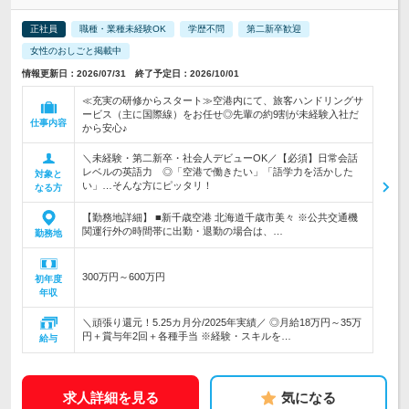
正社員
職種・業種未経験OK
学歴不問
第二新卒歓迎
女性のおしごと掲載中
情報更新日：2026/07/31 終了予定日：2026/10/01
≪充実の研修からスタート≫空港内にて、旅客ハンドリングサ
ービス（主に国際線）をお任せ◎先輩の約9割が未経験入社だ
仕事内容
から安心♪
＼未経験・第二新卒・社会人デビューOK／【必須】日常会話
レベルの英語力 ◎「空港で働きたい」「語学力を活かした
対象と
い」…そんな方にピッタリ！
なる方
【勤務地詳細】 ■新千歳空港 北海道千歳市美々 ※公共交通機
関運行外の時間帯に出勤・退勤の場合は、…
勤務地
300万円～600万円
初年度
年収
＼頑張り還元！5.25カ月分/2025年実績／ ◎月給18万円～35万
円＋賞与年2回＋各種手当 ※経験・スキルを…
給与
求人詳細を見る
気になる