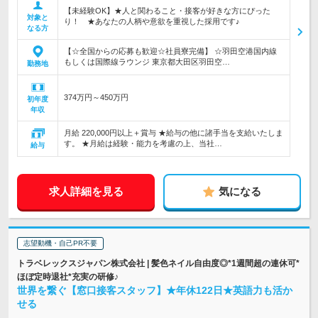
【未経験OK】★人と関わること・接客が好きな方にぴった
対象と
り！ ★あなたの人柄や意欲を重視した採用です♪
なる方
【☆全国からの応募も歓迎☆社員寮完備】 ☆羽田空港国内線
もしくは国際線ラウンジ 東京都大田区羽田空…
勤務地
374万円～450万円
初年度
年収
月給 220,000円以上＋賞与 ★給与の他に諸手当を支給いたしま
す。 ★月給は経験・能力を考慮の上、当社…
給与
求人詳細を見る
気になる
志望動機・自己PR不要
トラベレックスジャパン株式会社 | 髪色ネイル自由度◎*1週間超の連休可*
ほぼ定時退社*充実の研修♪
世界を繋ぐ【窓口接客スタッフ】★年休122日★英語力も活か
せる