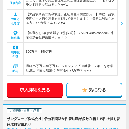
はじめ、在庫や売上管理などの店舗運営業務全般！＊まずはブ
仕事内容
ランド理解を深めることから♪
【未経験＆第二新卒歓迎／正社員登用前提採用！】学歴・経験
不問◎⇒人柄や意欲を重視して採用します！＊美容に興味があ
対象と
る方に♪＊金髪・ネイルOK♪
なる方
【転勤なし×表参道駅より徒歩3分】 ＜NNN Omotesando＞ 東
京都渋谷区神宮前４丁目１３…
勤務地
300万円～350万円
初年度
年収
月給25万円～30万円＋インセンティブ ※経験・スキルを考慮
し決定 ※固定残業代10時間分（1万9000円～）…
給与
求人詳細を見る
気になる
志望動機・自己PR不要
サングローブ株式会社 | 学歴不問◎女性管理職が多数在籍！男性社員も育
休取得実績あり！