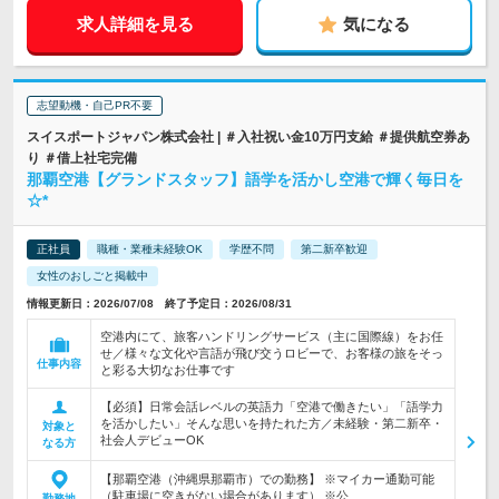
求人詳細を見る
気になる
志望動機・自己PR不要
スイスポートジャパン株式会社 | ＃入社祝い金10万円支給 ＃提供航空券あ
り ＃借上社宅完備
那覇空港【グランドスタッフ】語学を活かし空港で輝く毎日を
☆*
正社員
職種・業種未経験OK
学歴不問
第二新卒歓迎
女性のおしごと掲載中
情報更新日：2026/07/08 終了予定日：2026/08/31
空港内にて、旅客ハンドリングサービス（主に国際線）をお任
せ／様々な文化や言語が飛び交うロビーで、お客様の旅をそっ
仕事内容
と彩る大切なお仕事です
【必須】日常会話レベルの英語力「空港で働きたい」「語学力
を活かしたい」そんな思いを持たれた方／未経験・第二新卒・
対象と
社会人デビューOK
なる方
【那覇空港（沖縄県那覇市）での勤務】 ※マイカー通勤可能
（駐車場に空きがない場合があります） ※公…
勤務地