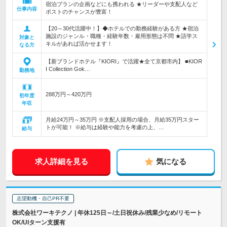
宿泊プランの企画などにも携われる ★リーダーや支配人など
仕事内容
ポストのチャンスが豊富！
【20～30代活躍中！】◆ホテルでの勤務経験がある方 ★宿泊
施設のジャンル・職種・経験年数・雇用形態は不問 ★語学ス
対象と
キルがあれば活かせます！
なる方
【新ブランドホテル『KIORI』で活躍★全て京都市内】 ■KIOR
I Collection Gok…
勤務地
288万円～420万円
初年度
年収
月給24万円～35万円 ※支配人採用の場合、月給35万円スター
トが可能！ ※給与は経験や能力を考慮の上、…
給与
求人詳細を見る
気になる
志望動機・自己PR不要
株式会社ワーキテクノ | 年休125日～/土日祝休み/残業少なめ/リモート
OK/UIターン支援有