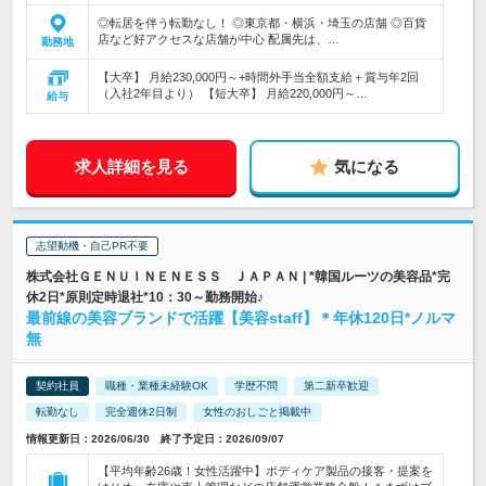
◎転居を伴う転勤なし！ ◎東京都・横浜・埼玉の店舗 ◎百貨
店など好アクセスな店舗が中心 配属先は、…
勤務地
【大卒】 月給230,000円～+時間外手当全額支給＋賞与年2回
（入社2年目より） 【短大卒】 月給220,000円～…
給与
求人詳細を見る
気になる
志望動機・自己PR不要
株式会社ＧＥＮＵＩＮＥＮＥＳＳ ＪＡＰＡＮ | *韓国ルーツの美容品*完
休2日*原則定時退社*10：30～勤務開始♪
最前線の美容ブランドで活躍【美容staff】＊年休120日*ノルマ
無
契約社員
職種・業種未経験OK
学歴不問
第二新卒歓迎
転勤なし
完全週休2日制
女性のおしごと掲載中
情報更新日：2026/06/30 終了予定日：2026/09/07
【平均年齢26歳！女性活躍中】ボディケア製品の接客・提案を