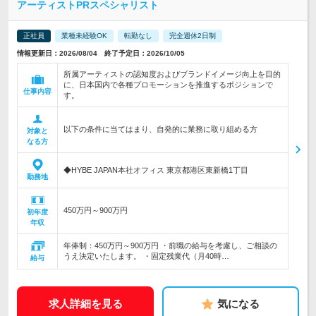
アーティストPRスペシャリスト
正社員
業種未経験OK
転勤なし
完全週休2日制
情報更新日：2026/08/04 終了予定日：2026/10/05
所属アーティストの認知度およびブランドイメージ向上を目的
に、日本国内で各種プロモーションを推進するポジションで
仕事内容
す。
以下の条件に当てはまり、自発的に業務に取り組める方
対象と
なる方
◆HYBE JAPAN本社オフィス 東京都港区東新橋1丁目
勤務地
450万円～900万円
初年度
年収
年俸制：450万円～900万円 ・前職の給与を考慮し、ご相談の
うえ決定いたします。 ・固定残業代（月40時…
給与
求人詳細を見る
気になる