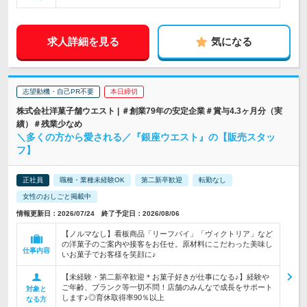
求人詳細を見る
気になる
志望動機・自己PR不要
本日締切
株式会社洋菓子舗ウエスト | ＃創業79年の安定企業＃賞与4.3ヶ月分（実
績）＃残業少なめ
＼多くの方から愛される／『銀座ウエスト』の【販売スタッ
フ】
正社員
職種・業種未経験OK
第二新卒歓迎
転勤なし
女性のおしごと掲載中
情報更新日：2026/07/24 終了予定日：2026/08/06
【ノルマなし】看板商品「リーフパイ」「ヴィクトリア」など
の洋菓子のご案内や接客をお任せ。原材料にこだわった美味し
仕事内容
いお菓子でお客様を笑顔に♪
【未経験・第二新卒歓迎＊お菓子好きが仕事になる♪】経験や
ご年齢、ブランク等一切不問！店舗のみんなで成長をサポート
対象と
します♪◎育休取得率90％以上
なる方