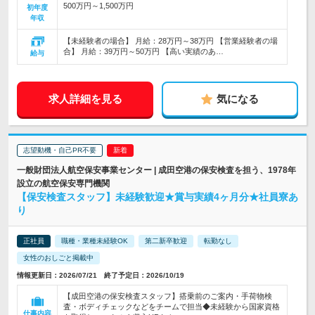
500万円～1,500万円
初年度
年収
【未経験者の場合】 月給：28万円～38万円 【営業経験者の場
合】 月給：39万円～50万円 【高い実績のあ…
給与
求人詳細を見る
気になる
志望動機・自己PR不要
一般財団法人航空保安事業センター | 成田空港の保安検査を担う、1978年
設立の航空保安専門機関
【保安検査スタッフ】未経験歓迎★賞与実績4ヶ月分★社員寮あ
り
正社員
職種・業種未経験OK
第二新卒歓迎
転勤なし
女性のおしごと掲載中
情報更新日：2026/07/21 終了予定日：2026/10/19
【成田空港の保安検査スタッフ】搭乗前のご案内・手荷物検
査・ボディチェックなどをチームで担当◆未経験から国家資格
仕事内容