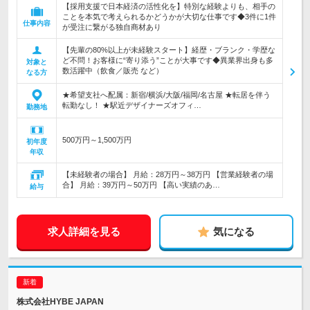
【採用支援で日本経済の活性化を】特別な経験よりも、相手の
ことを本気で考えられるかどうかが大切な仕事です◆3件に1件
仕事内容
が受注に繋がる独自商材あり
【先輩の80%以上が未経験スタート】経歴・ブランク・学歴な
ど不問！お客様に“寄り添う”ことが大事です◆異業界出身も多
対象と
数活躍中（飲食／販売 など）
なる方
★希望支社へ配属：新宿/横浜/大阪/福岡/名古屋 ★転居を伴う
転勤なし！ ★駅近デザイナーズオフィ…
勤務地
500万円～1,500万円
初年度
年収
【未経験者の場合】 月給：28万円～38万円 【営業経験者の場
合】 月給：39万円～50万円 【高い実績のあ…
給与
求人詳細を見る
気になる
株式会社HYBE JAPAN