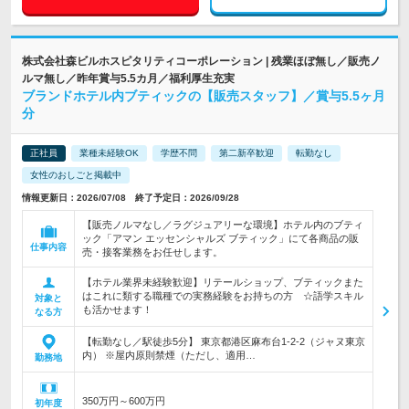
株式会社森ビルホスピタリティコーポレーション | 残業ほぼ無し／販売ノ
ルマ無し／昨年賞与5.5カ月／福利厚生充実
ブランドホテル内ブティックの【販売スタッフ】／賞与5.5ヶ月
分
正社員
業種未経験OK
学歴不問
第二新卒歓迎
転勤なし
女性のおしごと掲載中
情報更新日：2026/07/08 終了予定日：2026/09/28
【販売ノルマなし／ラグジュアリーな環境】ホテル内のブティ
ック「アマン エッセンシャルズ ブティック」にて各商品の販
仕事内容
売・接客業務をお任せします。
【ホテル業界未経験歓迎】リテールショップ、ブティックまた
はこれに類する職種での実務経験をお持ちの方 ☆語学スキル
対象と
も活かせます！
なる方
【転勤なし／駅徒歩5分】 東京都港区麻布台1-2-2（ジャヌ東京
内） ※屋内原則禁煙（ただし、適用…
勤務地
350万円～600万円
初年度