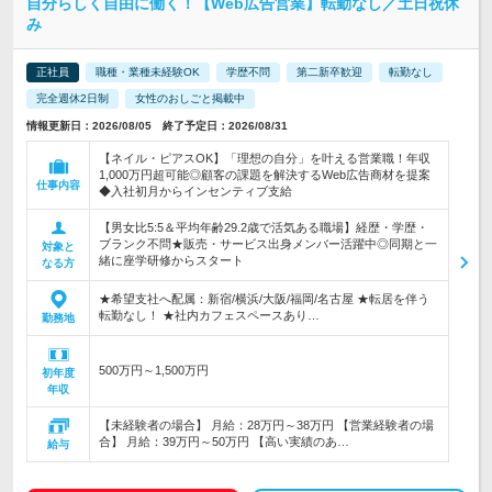
自分らしく自由に働く！【Web広告営業】転勤なし／土日祝休
み
正社員
職種・業種未経験OK
学歴不問
第二新卒歓迎
転勤なし
完全週休2日制
女性のおしごと掲載中
情報更新日：2026/08/05 終了予定日：2026/08/31
【ネイル・ピアスOK】「理想の自分」を叶える営業職！年収
1,000万円超可能◎顧客の課題を解決するWeb広告商材を提案
仕事内容
◆入社初月からインセンティブ支給
【男女比5:5＆平均年齢29.2歳で活気ある職場】経歴・学歴・
ブランク不問★販売・サービス出身メンバー活躍中◎同期と一
対象と
緒に座学研修からスタート
なる方
★希望支社へ配属：新宿/横浜/大阪/福岡/名古屋 ★転居を伴う
転勤なし！ ★社内カフェスペースあり…
勤務地
500万円～1,500万円
初年度
年収
【未経験者の場合】 月給：28万円～38万円 【営業経験者の場
合】 月給：39万円～50万円 【高い実績のあ…
給与