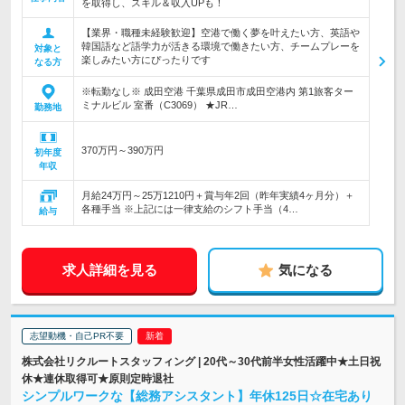
を取得し、スキル＆収入UPも！
【業界・職種未経験歓迎】空港で働く夢を叶えたい方、英語や
韓国語など語学力が活きる環境で働きたい方、チームプレーを
対象と
楽しみたい方にぴったりです
なる方
※転勤なし※ 成田空港 千葉県成田市成田空港内 第1旅客ター
ミナルビル 室番（C3069） ★JR…
勤務地
370万円～390万円
初年度
年収
月給24万円～25万1210円＋賞与年2回（昨年実績4ヶ月分）＋
各種手当 ※上記には一律支給のシフト手当（4…
給与
求人詳細を見る
気になる
志望動機・自己PR不要
株式会社リクルートスタッフィング | 20代～30代前半女性活躍中★土日祝
休★連休取得可★原則定時退社
シンプルワークな【総務アシスタント】年休125日☆在宅あり