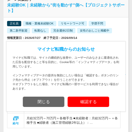
未経験OK｜未経験から"街を動かす"側へ【プロジェクトサポー
ト】
正社員
職種・業種未経験OK
リモートワーク可
学歴不問
第二新卒歓迎
転勤なし
完全週休2日制
女性のおしごと掲載中
情報更新日：2026/07/27 終了予定日：2026/09/14
【地域の「街づくり」や「未来」を支える仕事】■建設プロジ
マイナビ転職からのお知らせ
ェクトの進行管理をお任せします ★OJT研修＆資格取得支援
仕事内容
で未経験者も安心スタート♪
マイナビ転職では、サイトの継続的な改善や、ユーザーのみなさまに最適化され
た広告を配信すること等を目的に、Cookie等の「インフォマティブデータ」を利
【未経験・第二新卒OK｜学歴・性別・年齢不問】■ゼロからス
用しています。
キルを習得できる環境 ★U・Iターン歓迎！WEB面接＆引っ越
対象と
し支援制度あり◎
なる方
インフォマティブデータの提供を無効にしたい場合は「確認する」ボタンのリン
ク先から停止（オプトアウト）を行うことができます。
※オプトアウトをした場合、マイナビ転職の一部サービスを利用できない場合が
【希望するエリアを選べる大型全国採用！】 大阪・東京・名
あります。
古屋・広島・福岡・仙台など、 関西・関東・…
勤務地
閉じる
確認する
380万円～1,000万円
初年度
年収
月給32万円～70万円＋各種手当 ■未経験者：月給32万円～＋各
種手当 ■経験者（施工管理経験2年以上）：…
給与