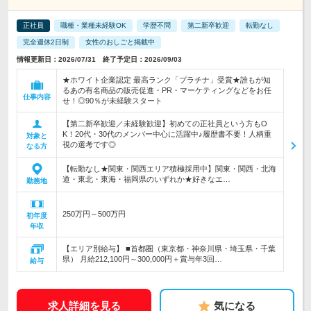
正社員
職種・業種未経験OK
学歴不問
第二新卒歓迎
転勤なし
完全週休2日制
女性のおしごと掲載中
情報更新日：2026/07/31 終了予定日：2026/09/03
★ホワイト企業認定 最高ランク「プラチナ」受賞★誰もが知
るあの有名商品の販売促進・PR・マーケティングなどをお任
仕事内容
せ！◎90％が未経験スタート
【第二新卒歓迎／未経験歓迎】初めての正社員という方もO
K！20代・30代のメンバー中心に活躍中♪履歴書不要！人柄重
対象と
視の選考です◎
なる方
【転勤なし★関東・関西エリア積極採用中】関東・関西・北海
道・東北・東海・福岡県のいずれか★好きなエ…
勤務地
250万円～500万円
初年度
年収
【エリア別給与】 ■首都圏（東京都・神奈川県・埼玉県・千葉
県） 月給212,100円～300,000円＋賞与年3回…
給与
求人詳細を見る
気になる