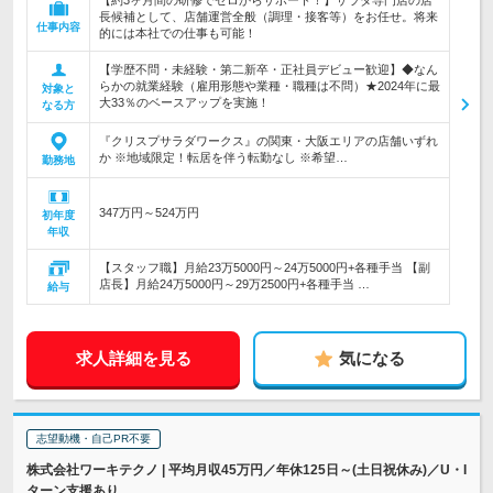
【約3ヶ月間の研修でゼロからサポート！】サラダ専門店の店
長候補として、店舗運営全般（調理・接客等）をお任せ。将来
仕事内容
的には本社での仕事も可能！
【学歴不問・未経験・第二新卒・正社員デビュー歓迎】◆なん
らかの就業経験（雇用形態や業種・職種は不問）★2024年に最
対象と
大33％のベースアップを実施！
なる方
『クリスプサラダワークス』の関東・大阪エリアの店舗いずれ
か ※地域限定！転居を伴う転勤なし ※希望…
勤務地
347万円～524万円
初年度
年収
【スタッフ職】月給23万5000円～24万5000円+各種手当 【副
店長】月給24万5000円～29万2500円+各種手当 …
給与
求人詳細を見る
気になる
志望動機・自己PR不要
株式会社ワーキテクノ | 平均月収45万円／年休125日～(土日祝休み)／U・I
ターン支援あり