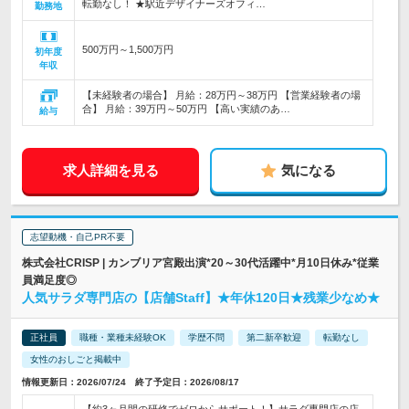
転勤なし！ ★駅近デザイナーズオフィ…
勤務地
500万円～1,500万円
初年度
年収
【未経験者の場合】 月給：28万円～38万円 【営業経験者の場
合】 月給：39万円～50万円 【高い実績のあ…
給与
求人詳細を見る
気になる
志望動機・自己PR不要
株式会社CRISP | カンブリア宮殿出演*20～30代活躍中*月10日休み*従業
員満足度◎
人気サラダ専門店の【店舗Staff】★年休120日★残業少なめ★
正社員
職種・業種未経験OK
学歴不問
第二新卒歓迎
転勤なし
女性のおしごと掲載中
情報更新日：2026/07/24 終了予定日：2026/08/17