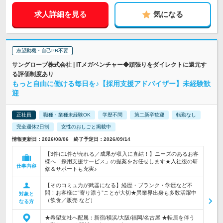
求人詳細を見る
気になる
志望動機・自己PR不要
サングローブ株式会社 | ITメガベンチャー◆頑張りをダイレクトに還元す
る評価制度あり
もっと自由に働ける毎日を♪【採用支援アドバイザー】未経験歓
迎
正社員
職種・業種未経験OK
学歴不問
第二新卒歓迎
転勤なし
完全週休2日制
女性のおしごと掲載中
情報更新日：2026/08/06 終了予定日：2026/09/14
【3件に1件が売れる／成果が収入に直結！】ニーズのあるお客
様へ「採用支援サービス」の提案をお任せします★入社後の研
仕事内容
修＆サポートも充実♪
【そのコミュ力が武器になる】経歴・ブランク・学歴など不
問！お客様に“寄り添う”ことが大切★異業界出身も多数活躍中
対象と
（飲食／販売 など）
なる方
★希望支社へ配属：新宿/横浜/大阪/福岡/名古屋 ★転居を伴う