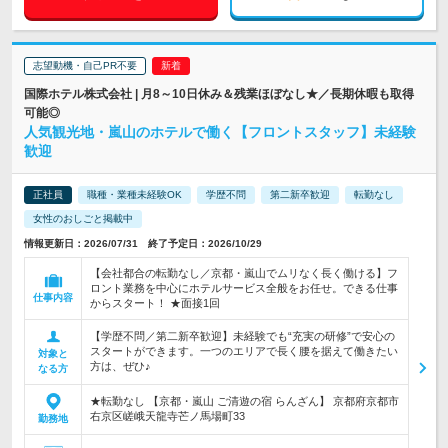
志望動機・自己PR不要
国際ホテル株式会社 | 月8～10日休み＆残業ほぼなし★／長期休暇も取得
可能◎
人気観光地・嵐山のホテルで働く【フロントスタッフ】未経験
歓迎
正社員
職種・業種未経験OK
学歴不問
第二新卒歓迎
転勤なし
女性のおしごと掲載中
情報更新日：2026/07/31 終了予定日：2026/10/29
【会社都合の転勤なし／京都・嵐山でムリなく長く働ける】フ
ロント業務を中心にホテルサービス全般をお任せ。できる仕事
仕事内容
からスタート！ ★面接1回
【学歴不問／第二新卒歓迎】未経験でも“充実の研修”で安心の
スタートができます。一つのエリアで長く腰を据えて働きたい
対象と
方は、ぜひ♪
なる方
★転勤なし 【京都・嵐山 ご清遊の宿 らんざん】 京都府京都市
右京区嵯峨天龍寺芒ノ馬場町33
勤務地