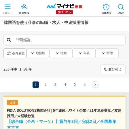
メニュー
会員登録
閲覧履歴
検索
韓国語を使う仕事の転職・求人・中途採用情報
「韓国語」
勤務地
職種
年収
特徴
条件変更
253
1
50
件中
-
件
並び替え
1
2
3
4
5
6
FIDIA SOLUTIONS株式会社 | 5年連続ホワイト企業／21年連続増収／友達
採用／未経験歓迎
【総合職（企画・マーケ）】賞与年3回／完休2日／全国募集
★☆★