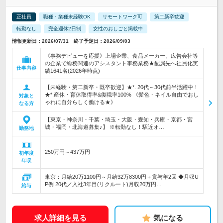
正社員
職種・業種未経験OK
リモートワーク可
第二新卒歓迎
転勤なし
完全週休2日制
女性のおしごと掲載中
情報更新日：2026/07/31 終了予定日：2026/09/03
《事務デビューを応援》上場企業、食品メーカー、広告会社等
の企業で総務関連のアシスタント事務業務★配属先へ社員化実
仕事内容
績1641名(2026年時点)
【未経験・第二新卒・既卒歓迎】★*. 20代～30代前半活躍中！
★*.産休・育休取得率&復職率100% 《髪色・ネイル自由でおし
対象と
ゃれに自分らしく働ける★》
なる方
【東京・神奈川・千葉・埼玉・大阪・愛知・兵庫・京都・宮
城・福岡・北海道募集♪】 ※転勤なし！駅近オ…
勤務地
250万円～437万円
初年度
年収
東京：月給20万1100円～月給32万8300円＋賞与年2回 ◆月収U
P例 20代／入社3年目(リクルート)月収20万円…
給与
求人詳細を見る
気になる