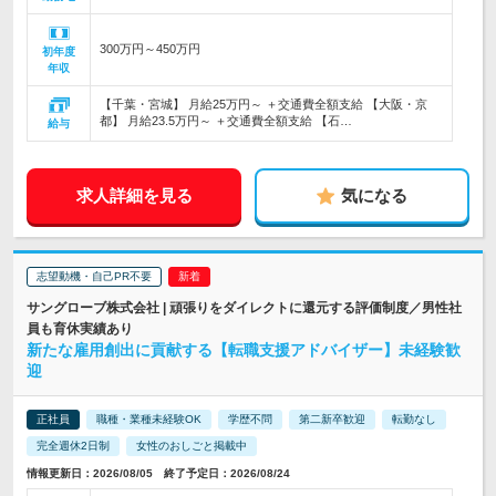
300万円～450万円
初年度
年収
【千葉・宮城】 月給25万円～ ＋交通費全額支給 【大阪・京
都】 月給23.5万円～ ＋交通費全額支給 【石…
給与
求人詳細を見る
気になる
志望動機・自己PR不要
サングローブ株式会社 | 頑張りをダイレクトに還元する評価制度／男性社
員も育休実績あり
新たな雇用創出に貢献する【転職支援アドバイザー】未経験歓
迎
正社員
職種・業種未経験OK
学歴不問
第二新卒歓迎
転勤なし
完全週休2日制
女性のおしごと掲載中
情報更新日：2026/08/05 終了予定日：2026/08/24