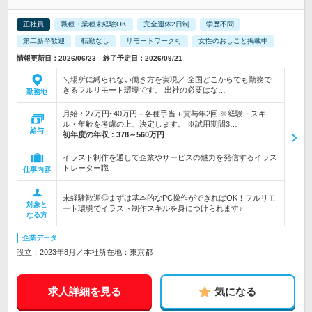
正社員
職種・業種未経験OK
完全週休2日制
学歴不問
第二新卒歓迎
転勤なし
リモートワーク可
女性のおしごと掲載中
情報更新日：2026/06/23 終了予定日：2026/09/21
＼場所に縛られない働き方を実現／ 全国どこからでも勤務で
きるフルリモート環境です。 出社の必要はな…
勤務地
月給：27万円~40万円＋各種手当＋賞与年2回 ※経験・スキ
ル・年齢を考慮の上、決定します。 ※試用期間3…
給与
初年度の年収：
378～560万円
イラスト制作を通して企業やサービスの魅力を発信するイラス
トレーター職
仕事内容
未経験歓迎◎まずは基本的なPC操作ができればOK！フルリモ
対象と
ート環境でイラスト制作スキルを身につけられます♪
なる方
企業データ
設立：2023年8月／本社所在地：東京都
求人詳細を見る
気になる