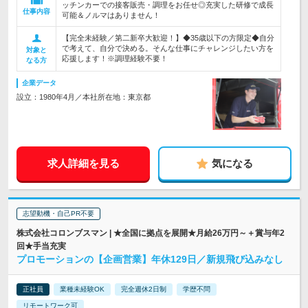
ッチンカーでの接客販売・調理をお任せ◎充実した研修で成長
仕事内容
可能＆ノルマはありません！
【完全未経験／第二新卒大歓迎！】◆35歳以下の方限定◆自分
で考えて、自分で決める。そんな仕事にチャレンジしたい方を
対象と
応援します！※調理経験不要！
なる方
企業データ
設立：1980年4月／本社所在地：東京都
求人詳細を見る
気になる
志望動機・自己PR不要
株式会社コロンブスマン | ★全国に拠点を展開★月給26万円～＋賞与年2
回★手当充実
プロモーションの【企画営業】年休129日／新規飛び込みなし
正社員
業種未経験OK
完全週休2日制
学歴不問
リモートワーク可