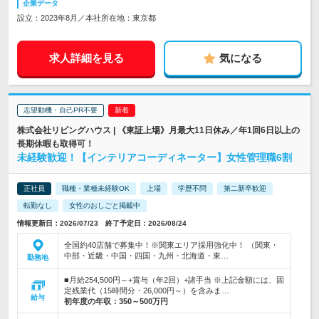
企業データ
設立：2023年8月／本社所在地：東京都
求人詳細を見る
気になる
志望動機・自己PR不要
株式会社リビングハウス | 《東証上場》月最大11日休み／年1回6日以上の
長期休暇も取得可！
未経験歓迎！【インテリアコーディネーター】女性管理職6割
正社員
職種・業種未経験OK
上場
学歴不問
第二新卒歓迎
転勤なし
女性のおしごと掲載中
情報更新日：2026/07/23 終了予定日：2026/08/24
全国約40店舗で募集中！※関東エリア採用強化中！ （関東・
中部・近畿・中国・四国・九州・北海道・東…
勤務地
■月給254,500円～+賞与（年2回）+諸手当 ※上記金額には、固
定残業代（15時間分・26,000円～）を含みま…
給与
初年度の年収：
350～500万円