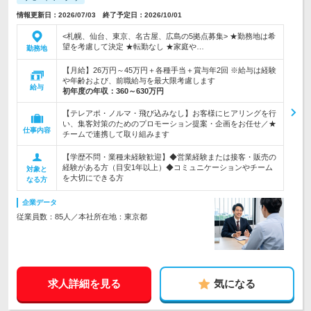
情報更新日：2026/07/03 終了予定日：2026/10/01
<札幌、仙台、東京、名古屋、広島の5拠点募集> ★勤務地は希
望を考慮して決定 ★転勤なし ★家庭や…
勤務地
【月給】26万円～45万円＋各種手当＋賞与年2回 ※給与は経験
や年齢および、前職給与を最大限考慮します
給与
初年度の年収：
360～630万円
【テレアポ・ノルマ・飛び込みなし】お客様にヒアリングを行
い、集客対策のためのプロモーション提案・企画をお任せ／★
仕事内容
チームで連携して取り組みます
【学歴不問・業種未経験歓迎】◆営業経験または接客・販売の
経験がある方（目安1年以上）◆コミュニケーションやチーム
対象と
を大切にできる方
なる方
企業データ
従業員数：85人／本社所在地：東京都
求人詳細を見る
気になる