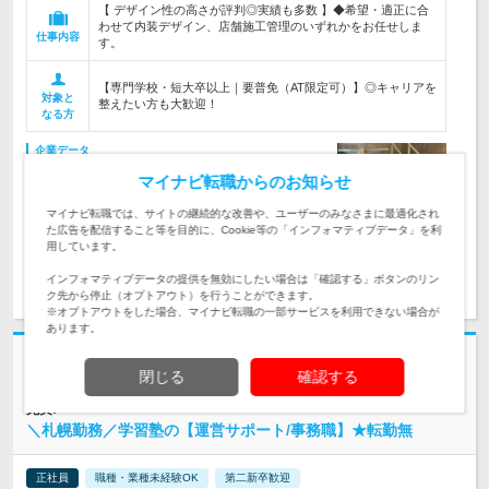
【 デザイン性の高さが評判◎実績も多数 】◆希望・適正に合
わせて内装デザイン、店舗施工管理のいずれかをお任せしま
仕事内容
す。
【専門学校・短大卒以上｜要普免（AT限定可）】◎キャリアを
対象と
整えたい方も大歓迎！
なる方
企業データ
設立：2002年1月／従業員数：20人／本社所在地：愛
マイナビ転職からのお知らせ
知県
マイナビ転職では、サイトの継続的な改善や、ユーザーのみなさまに最適化され
た広告を配信すること等を目的に、Cookie等の「インフォマティブデータ」を利
用しています。
求人詳細を見る
気になる
インフォマティブデータの提供を無効にしたい場合は「確認する」ボタンのリン
ク先から停止（オプトアウト）を行うことができます。
※オプトアウトをした場合、マイナビ転職の一部サービスを利用できない場合が
あります。
志望動機・自己PR不要
閉じる
確認する
株式会社練成会 | 産休・育休取得実績もあり！<年間休日115日>私生活も
充実♪
＼札幌勤務／学習塾の【運営サポート/事務職】★転勤無
正社員
職種・業種未経験OK
第二新卒歓迎