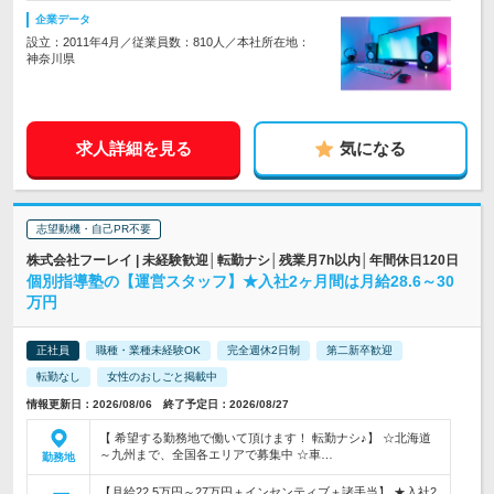
企業データ
設立：2011年4月／従業員数：810人／本社所在地：
神奈川県
求人詳細を見る
気になる
志望動機・自己PR不要
株式会社フーレイ | 未経験歓迎│転勤ナシ│残業月7h以内│年間休日120日
個別指導塾の【運営スタッフ】★入社2ヶ月間は月給28.6～30
万円
正社員
職種・業種未経験OK
完全週休2日制
第二新卒歓迎
転勤なし
女性のおしごと掲載中
情報更新日：2026/08/06 終了予定日：2026/08/27
【 希望する勤務地で働いて頂けます！ 転勤ナシ♪】 ☆北海道
～九州まで、全国各エリアで募集中 ☆車…
勤務地
【月給22.5万円～27万円＋インセンティブ＋諸手当】 ★入社2