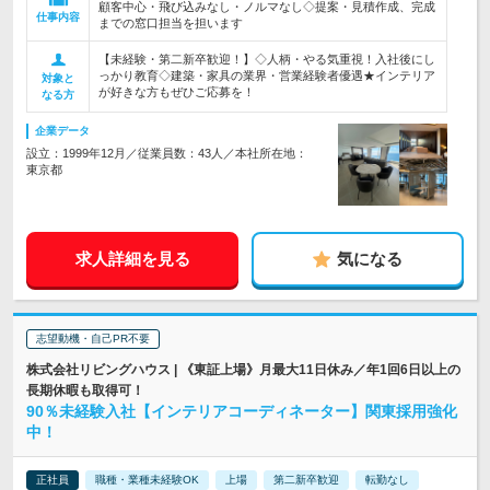
顧客中心・飛び込みなし・ノルマなし◇提案・見積作成、完成
仕事内容
までの窓口担当を担います
【未経験・第二新卒歓迎！】◇人柄・やる気重視！入社後にし
っかり教育◇建築・家具の業界・営業経験者優遇★インテリア
対象と
が好きな方もぜひご応募を！
なる方
企業データ
設立：1999年12月／従業員数：43人／本社所在地：
東京都
求人詳細を見る
気になる
志望動機・自己PR不要
株式会社リビングハウス | 《東証上場》月最大11日休み／年1回6日以上の
長期休暇も取得可！
90％未経験入社【インテリアコーディネーター】関東採用強化
中！
正社員
職種・業種未経験OK
上場
第二新卒歓迎
転勤なし