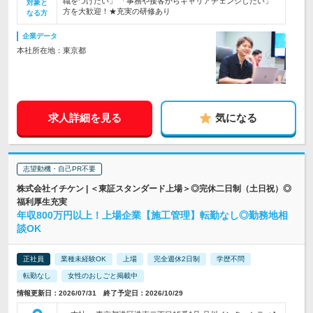
職をつけたい」 「事務や接客からキャリアチェンジしたい」
対象と
方を大歓迎！★充実の研修あり
なる方
企業データ
本社所在地：東京都
求人詳細を見る
気になる
志望動機・自己PR不要
株式会社イチケン | ＜東証スタンダード上場＞◎完休二日制（土日祝）◎
福利厚生充実
年収800万円以上！上場企業【施工管理】転勤なし◎勤務地相
談OK
正社員
業種未経験OK
上場
完全週休2日制
学歴不問
転勤なし
女性のおしごと掲載中
情報更新日：2026/07/31 終了予定日：2026/10/29