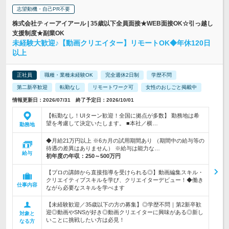
志望動機・自己PR不要
株式会社ティーアイアール | 35歳以下全員面接★WEB面接OK☆引っ越し
支援制度★副業OK
未経験大歓迎♪【動画クリエイター】リモートOK◆年休120日
以上
正社員
職種・業種未経験OK
完全週休2日制
学歴不問
第二新卒歓迎
転勤なし
リモートワーク可
女性のおしごと掲載中
情報更新日：2026/07/31 終了予定日：2026/10/01
【転勤なし！UIターン歓迎！全国に拠点が多数】 勤務地は希
望を考慮して決定いたします。 ■本社／横…
勤務地
◆月給21万円以上 ※6カ月の試用期間あり （期間中の給与等の
待遇の差異はありません） ※給与は能力な…
給与
初年度の年収：
250～500万円
【プロの講師から直接指導を受けられる◎】動画編集スキル・
クリエイティブスキルを学び、クリエイターデビュー！◆働き
仕事内容
ながら必要なスキルを学べます
【未経験歓迎／35歳以下の方の募集】◎学歴不問｜第2新卒歓
迎◎動画やSNSが好き◎動画クリエイターに興味がある◎新し
対象と
いことに挑戦したい方は必見！
なる方