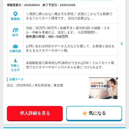
情報更新日：2026/08/04 終了予定日：2026/10/05
＼場所に縛られない働き方を実現／ 全国どこからでも勤務で
きるフルリモート環境です。 出社の必要はな…
勤務地
月給：26万円~38万円＋各種手当＋賞与年2回 ※経験・スキ
ル・年齢を考慮の上、決定します。 ※試用期間3…
給与
初年度の年収：
360～530万円
お問い合わせ対応やデータ入力などを通して、お客様と会社を
支えるカスタマーサポート職。
仕事内容
未経験歓迎◎基本的なPC操作ができればOK！フルリモート環
対象と
境でカスタマーサポートのスキルを身につけられます。
なる方
企業データ
設立：2023年8月／本社所在地：東京都
求人詳細を見る
気になる