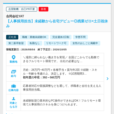
志望動機・自己PR不要
合同会社YAT
【人事採用担当】未経験から在宅デビュー◎残業ゼロ×土日祝休
み
正社員
職種・業種未経験OK
完全週休2日制
学歴不問
第二新卒歓迎
転勤なし
リモートワーク可
女性のおしごと掲載中
情報更新日：2026/08/04 終了予定日：2026/10/05
＼場所に縛られない働き方を実現／ 全国どこからでも勤務で
きるフルリモート環境です。 出社の必要はな…
勤務地
月給：28万円~40万円＋各種手当＋賞与年2回 ※経験・スキ
ル・年齢を考慮の上、決定します。 ※試用期間3…
給与
初年度の年収：
392～560万円
応募者対応や面接調整などを通して、求職者と会社を支える人
事採用担当職。
仕事内容
未経験歓迎◎基本的なPC操作ができればOK！フルリモート環
対象と
境で人事採用のスキルを身につけられます。
なる方