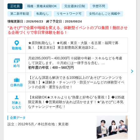
正社員
職種・業種未経験OK
完全週休2日制
学歴不問
第二新卒歓迎
転勤なし
リモートワーク可
女性のおしごと掲載中
情報更新日：2026/06/23 終了予定日：2026/08/24
“あそび”で企業や地域を変える、体験型イベントのプロ集団！熱狂させ
る企画づくりで非日常体験を創る！
★原則転勤なし！ ★札幌・東京・大阪・名古屋・福岡で募
集！ 【東京本社】 東京都豊島区東池袋3-2…
勤務地
月給285,000円～400,000円 ※経験や年齢・スキルなどを考慮
して決定します。 ※月給には一律手当を含む。…
給与
初年度の年収：
400～560万円
【どんな課題も解決できる100種以上の”あそび”コンテンツを
完備！】★謎解き・チャンバラ・防災ゲームなどの体験型イベ
仕事内容
ントの企画・運営をお任せ！
【未経験OK★スキルよりも“熱量と好奇心”を重視！】◆U35歳
限定募集！◆営業経験があれば活かせます！★"あそび"に本気
対象と
なチャレンジャー求む！
なる方
企業データ
設立：2012年5月／本社所在地：東京都