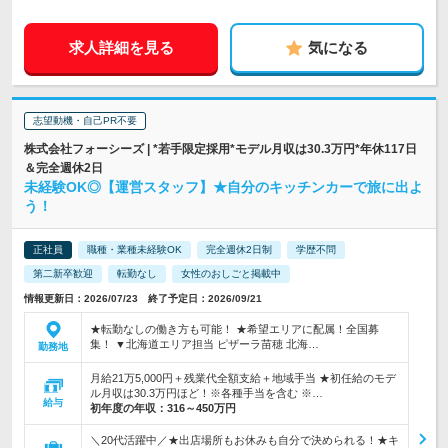
求人詳細を見る
気になる
志望動機・自己PR不要
株式会社フォーシーズ | *若手限定採用*モデル月収は30.3万円*年休117日
＆完全週休2日
未経験OK◎【運営スタッフ】★自分のキッチンカーで旅に出よ
う！
正社員
職種・業種未経験OK
完全週休2日制
学歴不問
第二新卒歓迎
転勤なし
女性のおしごと掲載中
情報更新日：2026/07/23 終了予定日：2026/09/21
★転勤なしの働き方も可能！ ★希望エリアに配属！全国募
集！ ▼北海道エリア担当 ピザーラ苗穂 北海…
勤務地
月給21万5,000円＋残業代全額支給＋地域手当 ★初任給のモデ
ル月収は30.3万円ほど！※各種手当を含む ※…
給与
初年度の年収：
316～450万円
＼20代活躍中／★出店場所もお休みも自分で決められる！★キ