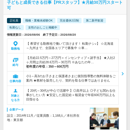
子どもと成長できる仕事【PRスタッフ】★月給30万円スタート
可
正社員
職種・業種未経験OK
完全週休2日制
第二新卒歓迎
転勤なし
女性のおしごと掲載中
情報更新日：2026/08/06 終了予定日：2026/08/20
【 希望する勤務地で働いて頂けます！ 転勤ナシ♪】 ☆北海道
～九州まで、全国各エリアで募集中 ☆車…
勤務地
【月給22.5万円～27万円＋インセンティブ＋諸手当】 ★入社2
ヶ月間は月給28.6万円～30万円 ※あなたの年…
給与
初年度の年収：
350～600万円
小1～高3のお子さまと保護者さまに個別指導塾の無料体験をご
案内 ★教材を販売したり、契約を取る仕事ではありません
仕事内容
【 20代～30代が中心で活躍中 】◎高卒以上 ◎子ども関わる仕
事がしたい方 ★安定した固定給＋報奨金で年収600万円以上も
対象と
目指せる
なる方
企業データ
設立：2014年11月／従業員数：1,168人／本社所在
地：東京都