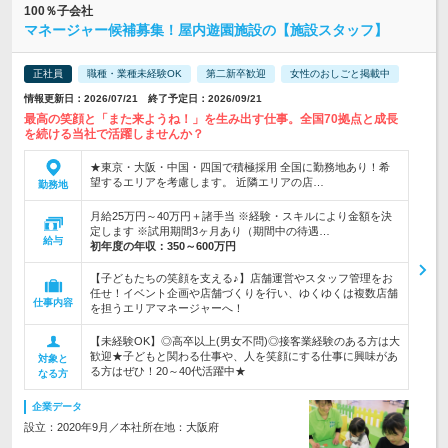
100％子会社
マネージャー候補募集！屋内遊園施設の【施設スタッフ】
正社員
職種・業種未経験OK
第二新卒歓迎
女性のおしごと掲載中
情報更新日：2026/07/21 終了予定日：2026/09/21
最高の笑顔と「また来ようね！」を生み出す仕事。全国70拠点と成長
を続ける当社で活躍しませんか？
★東京・大阪・中国・四国で積極採用 全国に勤務地あり！希
望するエリアを考慮します。 近隣エリアの店…
勤務地
月給25万円～40万円＋諸手当 ※経験・スキルにより金額を決
定します ※試用期間3ヶ月あり（期間中の待遇…
給与
初年度の年収：
350～600万円
【子どもたちの笑顔を支える♪】店舗運営やスタッフ管理をお
任せ！イベント企画や店舗づくりを行い、ゆくゆくは複数店舗
仕事内容
を担うエリアマネージャーへ！
【未経験OK】◎高卒以上(男女不問)◎接客業経験のある方は大
歓迎★子どもと関わる仕事や、人を笑顔にする仕事に興味があ
対象と
る方はぜひ！20～40代活躍中★
なる方
企業データ
設立：2020年9月／本社所在地：大阪府