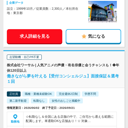
企業データ
設立：1999年10月／従業員数：2,300人／本社所在
地：東京都
求人詳細を見る
気になる
志望動機・自己PR不要
株式会社ワーサル | 人気アニメの声優・有名俳優と会うチャンスも！◆年
休120日以上
働きながら夢を叶える【受付コンシェルジュ】面接保証＆選考
１回
正社員
職種・業種未経験OK
完全週休2日制
学歴不問
第二新卒歓迎
転勤なし
女性のおしごと掲載中
情報更新日：2026/06/02 終了予定日：2026/09/21
☆転勤なし＆全国にある店舗の中で、ご自宅から通える範囲に
配属します。車通勤OKな店舗あり！☆ 対象…
勤務地