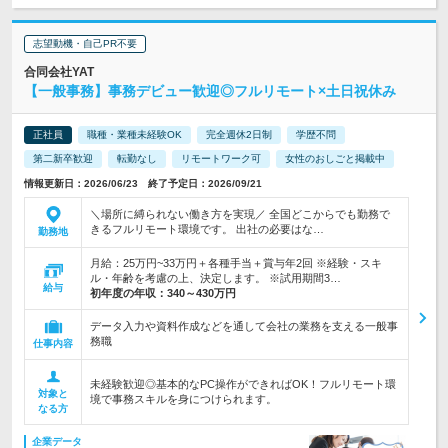
志望動機・自己PR不要
合同会社YAT
【一般事務】事務デビュー歓迎◎フルリモート×土日祝休み
正社員
職種・業種未経験OK
完全週休2日制
学歴不問
第二新卒歓迎
転勤なし
リモートワーク可
女性のおしごと掲載中
情報更新日：2026/06/23 終了予定日：2026/09/21
＼場所に縛られない働き方を実現／ 全国どこからでも勤務で
きるフルリモート環境です。 出社の必要はな…
勤務地
月給：25万円~33万円＋各種手当＋賞与年2回 ※経験・スキ
ル・年齢を考慮の上、決定します。 ※試用期間3…
給与
初年度の年収：
340～430万円
データ入力や資料作成などを通して会社の業務を支える一般事
務職
仕事内容
未経験歓迎◎基本的なPC操作ができればOK！フルリモート環
対象と
境で事務スキルを身につけられます。
なる方
企業データ