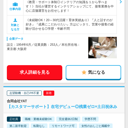
《教育・サポート体制◎インテリアの知識を１から学べま
す！》当社が運営するインテリアショップにて、接客業務を中
仕事内容
心に店舗運営をお任せします！
《未経験OK！20～30代活躍！育休実績あり》『人と話すのが
好き』『成果にこだわりたい』方はピッタリ。営業や接客の経
対象と
験が活かせる◎学歴・年齢不問
なる方
企業データ
設立：1954年6月／従業員数：253人／本社所在地：
東京都 大阪府
求人詳細を見る
気になる
志望動機・自己PR不要
合同会社YAT
【カスタマーサポート】在宅デビュー◎残業ゼロ×土日祝休み
正社員
職種・業種未経験OK
完全週休2日制
学歴不問
第二新卒歓迎
転勤なし
リモートワーク可
女性のおしごと掲載中