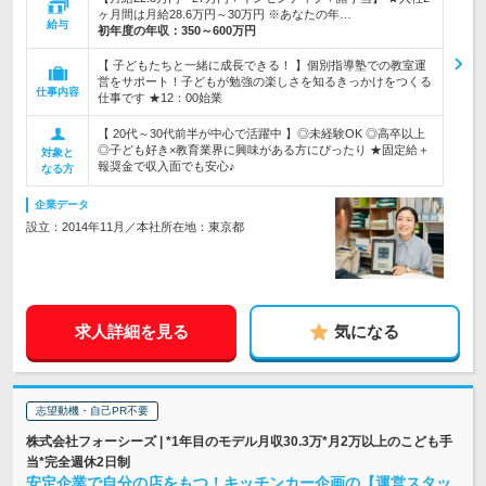
ヶ月間は月給28.6万円～30万円 ※あなたの年…
給与
初年度の年収：
350～600万円
【 子どもたちと一緒に成長できる！ 】個別指導塾での教室運
営をサポート！子どもが勉強の楽しさを知るきっかけをつくる
仕事内容
仕事です ★12：00始業
【 20代～30代前半が中心で活躍中 】◎未経験OK ◎高卒以上
◎子ども好き×教育業界に興味がある方にぴったり ★固定給＋
対象と
報奨金で収入面でも安心♪
なる方
企業データ
設立：2014年11月／本社所在地：東京都
求人詳細を見る
気になる
志望動機・自己PR不要
株式会社フォーシーズ | *1年目のモデル月収30.3万*月2万以上のこども手
当*完全週休2日制
安定企業で自分の店をもつ！キッチンカー企画の【運営スタッ