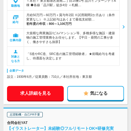
＜本社＞ 東京都港区港南二丁目15番1号 品川インターシティA
棟 ◆各線「品川駅」徒歩4分 ＜札幌…
勤務地
月給50万円～60万円＋賞与年2回 ※試用期間2か月あり（条件
変更なし） ※上記給与はあくまで最低支給額…
給与
初年度の年収：
800～1,100万円
大規模な商業施設/ビル/マンション等、多種多様な施設・建築
物の施工管理業務をお任せします。【平日・昼間の工事が多
仕事内容
く、働きやすさも抜群】
「S造やRC造、SRC造の施工管理経験者」 ★前職給与を考慮
対象と
し、待遇面を決定します
なる方
企業データ
設立：1930年6月／従業員数：710人／本社所在地：東京都
求人詳細を見る
気になる
志望動機・自己PR不要
合同会社YAT
【イラストレーター】未経験◎フルリモートOK×研修充実