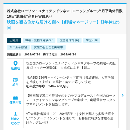
株式会社ローソン・ユナイテッドシネマ | ローソングループ*月平均休日数
10日*退職金*産育休実績あり
映画を観る側から届ける側へ【劇場マネージャー】◎年休125
日
正社員
職種・業種未経験OK
完全週休2日制
学歴不問
第二新卒歓迎
女性のおしごと掲載中
情報更新日：2026/07/24 終了予定日：2026/08/24
◎全国のローソン・ユナイテッドシネマグループの劇場への配
属 ◎マイカー通勤OK ※拠点による 【劇…
勤務地
月給283,334円～＋インセンティブ賞与（業績連動、人事考課
を反映して支給） ※経験・能力に応じて決定…
給与
初年度の年収：
340～400万円
【映画館で過ごす時間そのものをプロデュース】全国のローソ
ン・ユナイテッドシネマグループの劇場で、劇場運営やスタッ
仕事内容
フマネジメントを担当します。
*◯未経験者歓迎｜20～30代活躍中｜女性支配人も多数活躍中
◯*エンターテインメントを通じて、お客様に特別な体験を届
対象と
けたい方はぜひ！
なる方