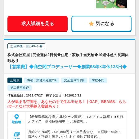
求人詳細を見る
気になる
志望動機・自己PR不要
株式会社京屋 | 完全週休2日制◆住宅・家族手当支給◆10連休超の長期休
暇あり
【営業職】◆商空間プロデューサー◆創業98年×年休133日◆
正社員
職種・業種未経験OK
完全週休2日制
学歴不問
第二新卒歓迎
情報更新日：2026/07/27 終了予定日：2026/10/12
人が集まる空間を、あなたの手で生み出せる！┃GAP、BEAMS、らら
ぽーとなど大手納入実績あり！
【希望勤務地考慮／UIJターン歓迎】 ＜オフィス 詳細＞ ■札幌
オフィス ※積極採用中！ 北海道札…
勤務地
月給266,760円～449,880円（一律手当含む） ※経験・年齢・
資格など考慮し優遇いたします ※固定残業代…