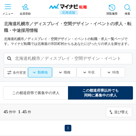
北海道版
メニュー
会員登録
閲覧履歴
検索
北海道札幌市／ディスプレイ・空間デザイン・イベントの求人・転
職・中途採用情報
北海道札幌市／ディスプレイ・空間デザイン・イベントの転職・求人一覧ページで
す。マイナビ転職では北海道の市区町村からもあなたにぴったりの求人を探せます。
北海道札幌市／ディスプレイ・空間デザイン・イベント
勤務地
職種
年収
特徴
条件変更
この都道府県
以外でも
この都道府県
で募集中の求人
同時に募集中の求人
45
1
45
件中
-
件
並び替え
1