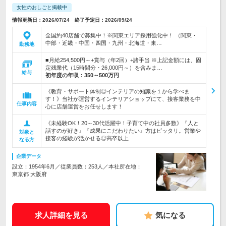
女性のおしごと掲載中
情報更新日：2026/07/24 終了予定日：2026/09/24
全国約40店舗で募集中！※関東エリア採用強化中！ （関東・
中部・近畿・中国・四国・九州・北海道・東…
勤務地
■月給254,500円～+賞与（年2回）+諸手当 ※上記金額には、固
定残業代（15時間分・26,000円～）を含みま…
給与
初年度の年収：
350～500万円
《教育・サポート体制◎インテリアの知識を１から学べま
す！》当社が運営するインテリアショップにて、接客業務を中
仕事内容
心に店舗運営をお任せします！
《未経験OK！20～30代活躍中！子育て中の社員多数》『人と
話すのが好き』『成果にこだわりたい』方はピッタリ。営業や
対象と
接客の経験が活かせる◎高卒以上
なる方
企業データ
設立：1954年6月／従業員数：253人／本社所在地：
東京都 大阪府
求人詳細を見る
気になる