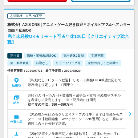
志望動機・自己PR不要
株式会社AXIS ONE | アニメ・ゲーム好き歓迎＊ネイルピアス&ヘアカラー
自由＊私服OK
完全未経験OK★リモート可★年休120日【クリエイティブ総合
職】
正社員
職種・業種未経験OK
完全週休2日制
学歴不問
第二新卒歓迎
転勤なし
リモートワーク可
女性のおしごと掲載中
情報更新日：2026/07/21 終了予定日：2026/08/20
【転勤なし／UIターン歓迎】 リモート勤務OK ■希望に応じて
勤務地を決定します 《 関東 》 ・…
勤務地
月給22万円～55万円＋交通費＋諸手当＋賞与 ※経験やスキル
を考慮して決定します。 ※上記月給には固定…
給与
初年度の年収：
350～650万円
【未経験から始めるクリエイティブの仕事】まずは研修からス
タート⇒【動画編集・Webデザイン・SNS運用】など、興味や
仕事内容
適性に合った分野で活躍♪
【20代活躍中／学歴不問／未経験歓迎】 「将来のために手に