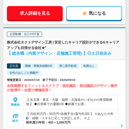
求人詳細を見る
気になる
志望動機・自己PR不要
株式会社タクトデザイン工房 | 安定したキャリア設計ができる&キャリア
アップも目指せる会社★*
【 総合職（内装デザイン・店舗施工管理) 】◎土日祝休み
正社員
職種・業種未経験OK
第二新卒歓迎
転勤なし
女性のおしごと掲載中
情報更新日：2026/07/10 終了予定日：2026/09/10
全国展開するフィットネスクラブ・温浴施設・宿泊施設のデザイン案件
が急増中！全国で積極採用！
【 名古屋・東京・大阪・福岡・北海道のいずれかの希望勤務
地 】 ◆社用車での通勤OK ◆綺麗でお洒…
勤務地
【 月給35万円～50万円+各種手当+賞与年2回 】 ※あなたの年
齢・経験・スキルに応じて決定します。 ※上…
給与
初年度の年収：
450～1,000万円