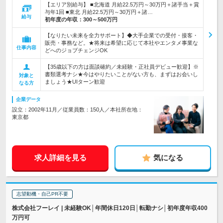
【エリア別給与】 ■北海道 月給22.5万円～30万円＋諸手当＋賞
与年1回 ■東北 月給22.5万円～30万円＋諸…
給与
初年度の年収：
300～500万円
【なりたい未来を全力サポート】◆大手企業での受付・接客・
販売・事務など。★将来は希望に応じて本社やエンタメ事業な
仕事内容
どへのジョブチェンジOK
【35歳以下の方は面談確約／未経験・正社員デビュー歓迎】※
書類選考ナシ★今はやりたいことがない方も、まずはお会いし
対象と
ましょう★UIターン歓迎
なる方
企業データ
設立：2002年11月／従業員数：150人／本社所在地：
東京都
求人詳細を見る
気になる
志望動機・自己PR不要
株式会社フーレイ | 未経験OK│年間休日120日│転勤ナシ│初年度年収400
万円可