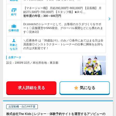
【マネージャー職】 月給290,000円~800,000円 【店長職】 月
給271,500円~700,000円 【スタッフ職】★A~C…
給与
初年度の年収：
300～600万円
Dr.stretchのトレーナーとして、お客様のカラダづくりをサポ
ート◇店舗運営やSNS発信、グローバル展開などにも携われま
仕事内容
す◇完休2日
＼応募条件 は「35歳迄(※)」のみ／◎条件にあてはまる方は全
員面接◎インストラクター・トレーナーの仕事に興味をお持ち
対象と
の方は大歓迎です！
なる方
企業データ
設立：1993年10月／本社所在地：東京都
求人詳細を見る
気になる
志望動機・自己PR不要
株式会社The Kids | レジャー・体験予約サイトを運営するアソビューの