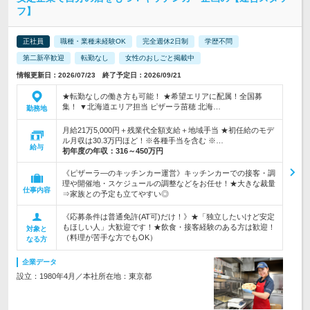
フ】
正社員
職種・業種未経験OK
完全週休2日制
学歴不問
第二新卒歓迎
転勤なし
女性のおしごと掲載中
情報更新日：2026/07/23 終了予定日：2026/09/21
★転勤なしの働き方も可能！ ★希望エリアに配属！全国募
集！ ▼北海道エリア担当 ピザーラ苗穂 北海…
勤務地
月給21万5,000円＋残業代全額支給＋地域手当 ★初任給のモデ
ル月収は30.3万円ほど！※各種手当を含む ※…
給与
初年度の年収：
316～450万円
《ピザーラ―のキッチンカー運営》キッチンカーでの接客・調
理や開催地・スケジュールの調整などをお任せ！★大きな裁量
仕事内容
⇒家族との予定も立てやすい◎
《応募条件は普通免許(AT可)だけ！》★「独立したいけど安定
もほしい人」大歓迎です！★飲食・接客経験のある方は歓迎！
対象と
（料理が苦手な方でもOK）
なる方
企業データ
設立：1980年4月／本社所在地：東京都