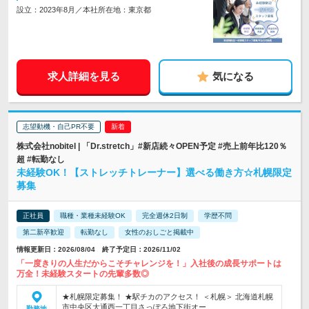
設立：2023年8月／本社所在地：東京都
求人詳細を見る
気になる
志望動機・自己PR不要
株式会社nobitel | 「Dr.stretch」#新店続々OPEN予定 #売上前年比120％
超 #転勤なし
未経験OK！【ストレッチトレーナー】選べる働き方☆札幌限定
募集
正社員
職種・業種未経験OK
完全週休2日制
学歴不問
第二新卒歓迎
転勤なし
女性のおしごと掲載中
情報更新日：2026/08/04 終了予定日：2026/11/02
「一度きりの人生だからこそチャレンジを！」入社後の成長サポートは
万全！未経験スタートの先輩多数◎
★札幌限定募集！ ★駅チカのアクセス！ ＜札幌＞ 北海道札幌
市中央区大通西一丁目さっぽろ地下街オー…
勤務地