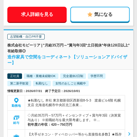
求人詳細を見る
気になる
志望動機・自己PR不要
株式会社モビーリア | *月給35万円～*賞与年3回*土日祝休*年休128日以上*
有給取得◎
造作家具で空間をコーディネート【ソリューションアドバイザ
ー】
正社員
職種・業種未経験OK
完全週休2日制
学歴不問
第二新卒歓迎
転勤なし
女性のおしごと掲載中
情報更新日：2026/07/31 終了予定日：2026/10/01
★転勤なし 本社 東京都新宿区西新宿8-5-3 渡邊ビル6階 札幌
支店 北海道札幌市中央区北三条東…
勤務地
◇月給35万円～57万円＋インセンティブ＋賞与年3回（決算賞
与あり） ※前職給与を最大限考慮します。 ※…
給与
初年度の年収：
420～750万円
【大手ゼネコン・ディベロッパー等から直接指名多数】★既存