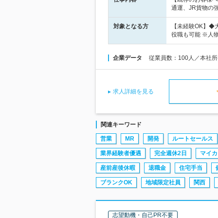
通運、JR貨物の
対象となる方
【未経験OK】◆
役職も可能 ※人
企業データ
従業員数：100人／本社
求人詳細を見る
関連キーワード
営業
MR
開発
ルートセールス
業界経験者優遇
完全週休2日
マイカ
産前産後休暇
退職金
住宅手当
ブランクOK
地域限定社員
関西
志望動機・自己PR不要