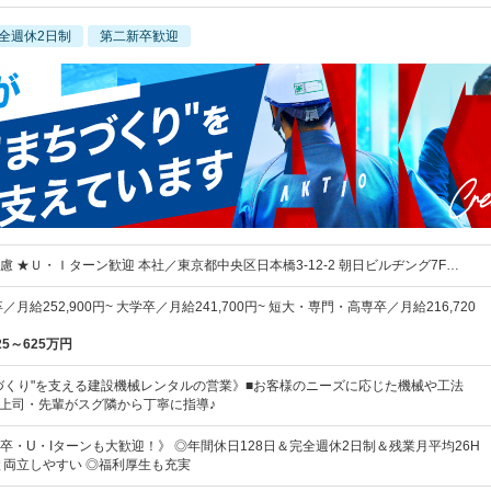
全週休2日制
第二新卒歓迎
 ★Ｕ・Ｉターン歓迎 本社／東京都中央区日本橋3-12-2 朝日ビルヂング7F…
月給252,900円~ 大学卒／月給241,700円~ 短大・専門・高専卒／月給216,720
25～625万円
づくり"を支える建設機械レンタルの営業》■お客様のニーズに応じた機械や工法
 ◎上司・先輩がスグ隣から丁寧に指導♪
卒・U・Iターンも大歓迎！》 ◎年間休日128日＆完全週休2日制＆残業月平均26H
と両立しやすい ◎福利厚生も充実