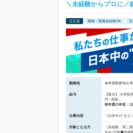
＼未経験からプロに／
正社員
職種・業種未経験OK
完
勤務地
★希望勤務地を考慮
給与
【東京】 大学院卒／
円~ 高校…
初年度の年収：
3
仕事内容
《日本中の"まち
対象となる方
《未経験・第二新
あればOK◆資格