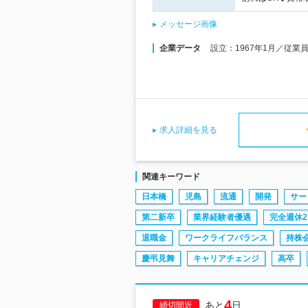
メッセージ画像
企業データ
設立：1967年1月／従業
求人詳細を見る
関連キーワード
日本橋
児島
流通
開発
サー
第二新卒
業界経験者優遇
完全週休2
退職金
ワークライフバランス
持株
慶弔見舞
キャリアチェンジ
高卒
4
あと
日
締切間近