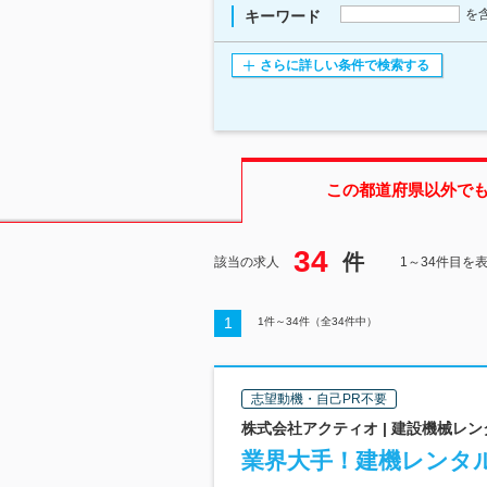
を
キーワード
さらに詳しい条件で検索する
この都道府県
以外で
34
件
該当の求人
1～34件目を
1
1
件～
34
件（全
34
件中）
志望動機・自己PR不要
株式会社アクティオ | 建設機械レ
業界大手！建機レンタル