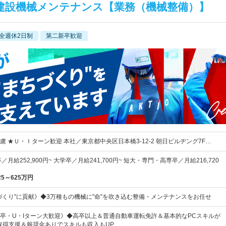
建設機械メンテナンス【業務（機械整備）】
全週休2日制
第二新卒歓迎
 ★Ｕ・Ｉターン歓迎 本社／東京都中央区日本橋3-12-2 朝日ビルヂング7F…
月給252,900円~ 大学卒／月給241,700円~ 短大・専門・高専卒／月給216,720
25～625万円
づくり"に貢献》◆3万種もの機械に"命"を吹き込む整備・メンテナンスをお任せ
卒・U・Iターン大歓迎》◆高卒以上＆普通自動車運転免許＆基本的なPCスキルが
取得支援＆報奨金ありでスキルも収入もUP