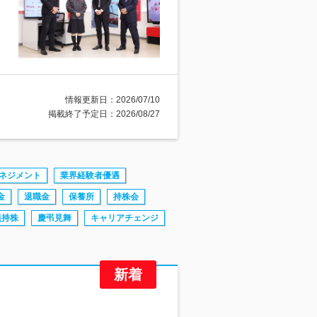
情報更新日：2026/07/10
掲載終了予定日：2026/08/27
ネジメント
業界経験者優遇
金
退職金
保養所
持株会
員持株
慶弔見舞
キャリアチェンジ