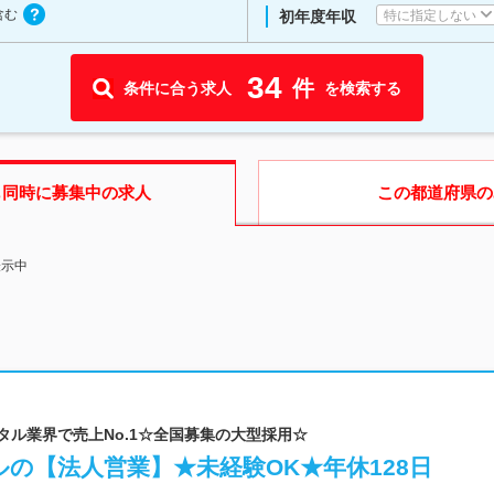
含む
特に指定しない
初年度年収
34
件
条件に合う求人
を検索する
も同時に募集中の求人
この都道府県
の
表示中
ンタル業界で売上No.1☆全国募集の大型採用☆
の【法人営業】★未経験OK★年休128日