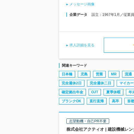
メッセージ画像
企業データ
設立：1967年1月／従業
求人詳細を見る
関連キーワード
日本橋
児島
営業
MR
流通
完全週休2日
完全週休二日
マイカー
確定拠出年金
OJT
夏季休暇
年
ブランクOK
直行直帰
高卒
首
志望動機・自己PR不要
株式会社アクティオ | 建設機械レ