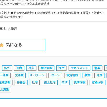
強固なバックボーンあり◎基本定時退社
大卒以上 ◆要普免(AT限定可) ※物流業界または営業職の経験者は優遇！入社時から
物重視の採用です！
所在地：大阪府
気になる
渉外
外商
導入
物流管理
採用
マネジメント
急募
ー通勤
交通費
U・Iターン
Iターン
家賃補助
禁煙
分煙
健康診断
持株会
社宅
借上社宅
OJT
夏季休暇
有給休暇
北海道