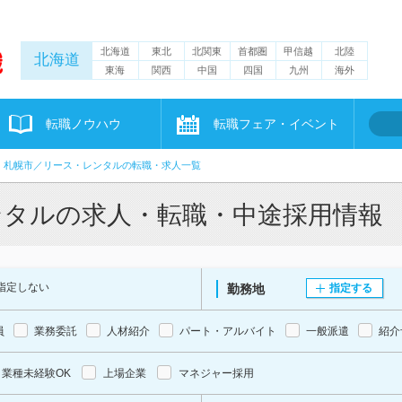
北海道
東北
北関東
首都圏
甲信越
北陸
北海道
東海
関西
中国
四国
九州
海外
転職ノウハウ
転職フェア・イベント
札幌市／リース・レンタルの転職・求人一覧
ンタルの求人・転職・中途採用情報
指定しない
勤務地
指定する
員
業務委託
人材紹介
パート・アルバイト
一般派遣
紹介
業種未経験OK
上場企業
マネジャー採用