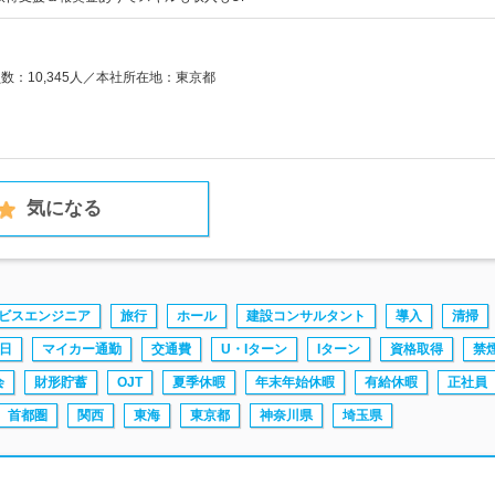
員数：10,345人／本社所在地：東京都
気になる
ビスエンジニア
旅行
ホール
建設コンサルタント
導入
清掃
日
マイカー通勤
交通費
U・Iターン
Iターン
資格取得
禁
会
財形貯蓄
OJT
夏季休暇
年末年始休暇
有給休暇
正社員
首都圏
関西
東海
東京都
神奈川県
埼玉県