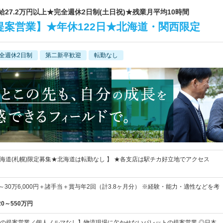
給27.2万円以上★完全週休2日制(土日祝)★残業月平均10時間
案営業】★年休122日★北海道・関西限定
全週休2日制
第二新卒歓迎
転勤なし
／北海道(札幌)限定募集★北海道は転勤なし 】 ★各支店は駅チカ好立地でアクセス
0円～30万6,000円＋諸手当＋賞与年2回（計3.8ヶ月分） ※経験・能力・適性などを考
20～550万円
の提案営業／個人ノルマなし】物流現場に欠かせないパレットの提案営業 ◎日本