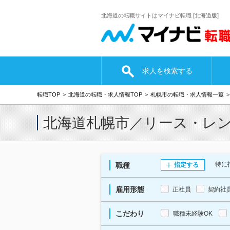
北海道の転職サイトはマイナビ転職 [北海道版]
求人を検索する
転職TOP
北海道の転職・求人情報TOP
札幌市の転職・求人情報一覧
北海道札幌市／リース・レ
特に
職種
指定する
雇用形態
正社員
契約社
こだわり
職種未経験OK