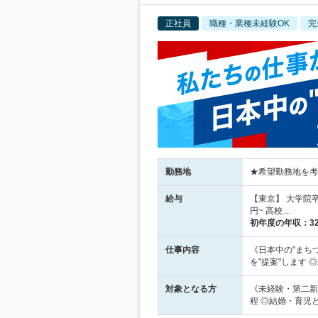
正社員
職種・業種未経験OK
完
勤務地
★希望勤務地を考慮
給与
【東京】 大学院卒／
円~ 高校…
初年度の年収：
3
仕事内容
《日本中の"まち
を"提案"します
対象となる方
《未経験・第二新
程 ◎結婚・育児