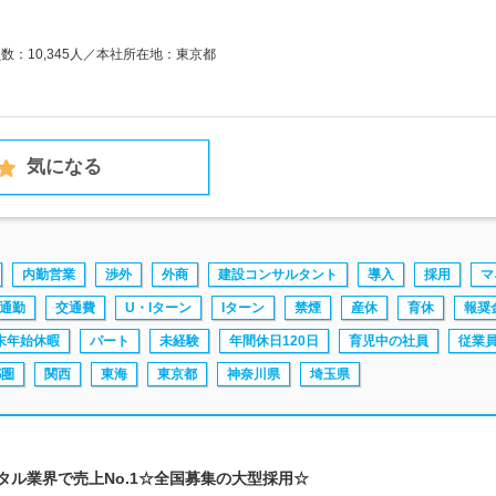
員数：10,345人／本社所在地：東京都
気になる
内勤営業
渉外
外商
建設コンサルタント
導入
採用
マ
通勤
交通費
U・Iターン
Iターン
禁煙
産休
育休
報奨
末年始休暇
パート
未経験
年間休日120日
育児中の社員
従業
都圏
関西
東海
東京都
神奈川県
埼玉県
ンタル業界で売上No.1☆全国募集の大型採用☆