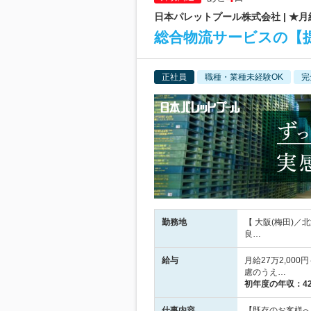
日本パレットプール株式会社 | ★月
総合物流サービスの【提
正社員
職種・業種未経験OK
完
勤務地
【 大阪(梅田)
良…
給与
月給27万2,00
慮のうえ…
初年度の年収：
4
仕事内容
【既存のお客様へ