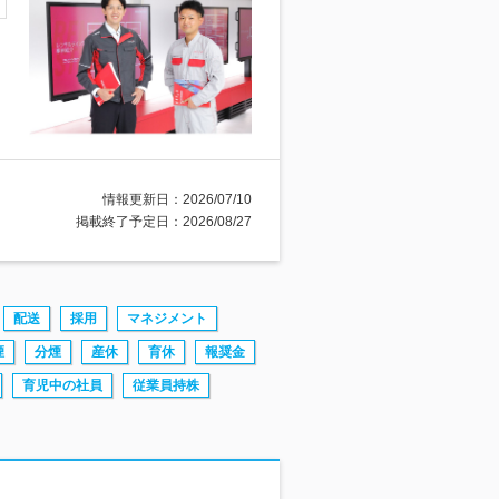
情報更新日：2026/07/10
掲載終了予定日：2026/08/27
配送
採用
マネジメント
煙
分煙
産休
育休
報奨金
育児中の社員
従業員持株