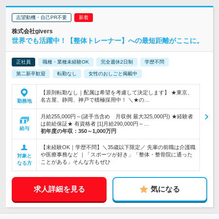
志望動機・自己PR不要
株式会社givers
世界でも活躍中！【整体トレーナー】への最短距離がここに。
正社員
職種・業種未経験OK
完全週休2日制
学歴不問
第二新卒歓迎
転勤なし
女性のおしごと掲載中
【原則転勤なし｜配属は希望を考慮して決定します】 ★東京、
名古屋、静岡、神戸で積極採用中！ ＼★の…
勤務地
月給255,000円～(諸手当含め 月収例 最大325,000円) ★経験者
は前給保証★ 有資格者 [1]月給290,000円～…
給与
初年度の年収：
350～1,000万円
【未経験OK｜学歴不問】＼35歳以下限定／ 先輩の前職は介護職
や医療事務など ｜「スポーツが好き」「整体・整骨院に通った
対象と
ことがある」そんな方もぜひ
なる方
求人詳細を見る
気になる