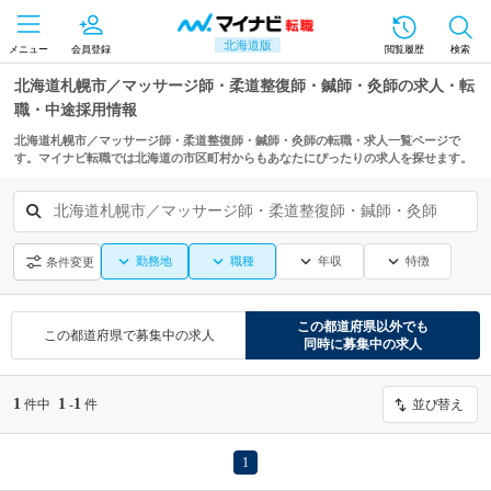
北海道版
メニュー
会員登録
閲覧履歴
検索
北海道札幌市／マッサージ師・柔道整復師・鍼師・灸師の求人・転
職・中途採用情報
北海道札幌市／マッサージ師・柔道整復師・鍼師・灸師の転職・求人一覧ページで
す。マイナビ転職では北海道の市区町村からもあなたにぴったりの求人を探せます。
北海道札幌市／マッサージ師・柔道整復師・鍼師・灸師
勤務地
職種
年収
特徴
条件変更
この都道府県
以外でも
この都道府県
で募集中の求人
同時に募集中の求人
1
1
1
件中
-
件
並び替え
1