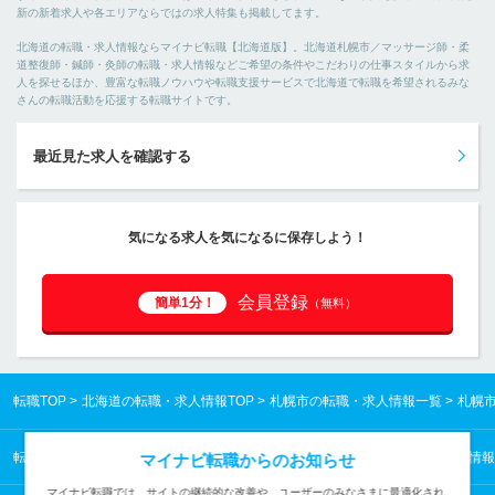
新の新着求人や各エリアならではの求人特集も掲載してます。
北海道の転職・求人情報ならマイナビ転職【北海道版】。北海道札幌市／マッサージ師・柔
道整復師・鍼師・灸師の転職・求人情報などご希望の条件やこだわりの仕事スタイルから求
人を探せるほか、豊富な転職ノウハウや転職支援サービスで北海道で転職を希望されるみな
さんの転職活動を応援する転職サイトです。
最近見た求人を確認する
気になる求人を気になるに保存しよう！
会員登録
簡単1分！
（無料）
転職TOP
北海道の転職・求人情報TOP
札幌市の転職・求人情報一覧
札幌
転職TOP
北海道の転職・求人情報TOP
北海道／医療・福祉の転職・求人情報
マイナビ転職からのお知らせ
マイナビ転職では、サイトの継続的な改善や、ユーザーのみなさまに最適化され