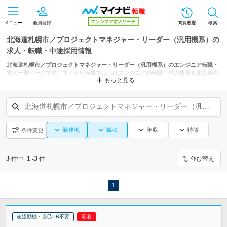
メニュー
会員登録
閲覧履歴
検索
北海道札幌市／プロジェクトマネジャー・リーダー（汎用機系）の
求人・転職・中途採用情報
北海道札幌市／プロジェクトマネジャー・リーダー（汎用機系）のエンジニア転職・
求人一覧ページです。マイナビ転職では、ITエンジニアの転職・求人情報を北海道の
もっと見る
市区町村からも探せます。
北海道札幌市／プロジェクトマネジャー・リーダー（汎用機系）
勤務地
職種
年収
特徴
条件変更
3
1
3
件中
-
件
並び替え
1
志望動機・自己PR不要