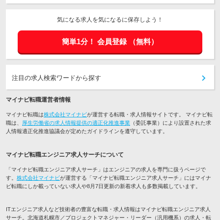
気になる求人を気になるに保存しよう！
簡単1分！
会員登録
（無料）
注目の求人検索ワードから探す
マイナビ転職運営者情報
マイナビ転職は
株式会社マイナビ
が運営する転職・求人情報サイトです。 マイナビ転
職は、
厚生労働省の求人情報提供の適正化推進事業
（委託事業）により設置された求
人情報適正化推進協議会が定めたガイドラインを遵守しています。
マイナビ転職エンジニア求人サーチについて
「マイナビ転職エンジニア求人サーチ」はエンジニアの求人を専門に扱うページで
す。
株式会社マイナビ
が運営する「マイナビ転職エンジニア求人サーチ」にはマイナ
ビ転職にしか載っていない求人や8月7日更新の新着求人も多数掲載しています。
ITエンジニア求人など技術者の豊富な転職・求人情報はマイナビ転職エンジニア求人
サーチ。北海道札幌市／プロジェクトマネジャー・リーダー（汎用機系）の求人・転