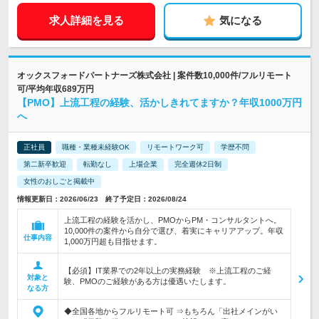
求人詳細を見る
気になる
オックスフォードパートナーズ株式会社 | 案件数10,000件/フルリモート
可/平均年収689万円
【PMO】上流工程の経験、活かしきれてますか？年収1000万円
へ
正社員
職種・業種未経験OK
リモートワーク可
学歴不問
第二新卒歓迎
転勤なし
上場企業
完全週休2日制
女性のおしごと掲載中
情報更新日：2026/06/23 終了予定日：2026/08/24
上流工程の経験を活かし、PMOからPM・コンサルタントへ。
10,000件の案件から自分で選び、着実にキャリアアップ。年収
仕事内容
1,000万円超も目指せます。
【必須】IT業界での2年以上の実務経験 ※上流工程のご経
対象と
験、PMOのご経験がある方は優遇いたします。
なる方
◆全国各地からフルリモート可 ⇒もちろん「出社メインがい