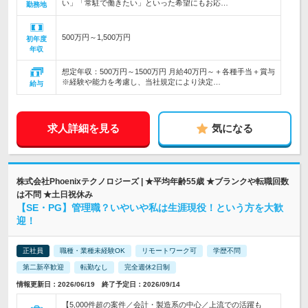
い」「常駐で働きたい」といった希望にもお応…
勤務地
500万円～1,500万円
初年度
年収
想定年収：500万円～1500万円 月給40万円～＋各種手当＋賞与
※経験や能力を考慮し、当社規定により決定…
給与
求人詳細を見る
気になる
株式会社Phoenixテクノロジーズ | ★平均年齢55歳 ★ブランクや転職回数
は不問 ★土日祝休み
【SE・PG】管理職？いやいや私は生涯現役！という方を大歓
迎！
正社員
職種・業種未経験OK
リモートワーク可
学歴不問
第二新卒歓迎
転勤なし
完全週休2日制
情報更新日：2026/06/19 終了予定日：2026/09/14
【5,000件超の案件／会計・製造系の中心／上流での活躍も