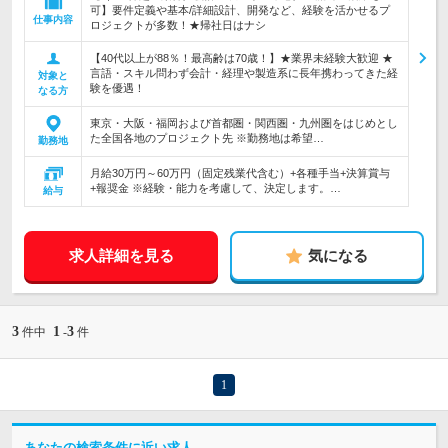
可】要件定義や基本/詳細設計、開発など、経験を活かせるプ
仕事内容
ロジェクトが多数！★帰社日はナシ
【40代以上が88％！最高齢は70歳！】★業界未経験大歓迎 ★
言語・スキル問わず会計・経理や製造系に長年携わってきた経
対象と
験を優遇！
なる方
東京・大阪・福岡および首都圏・関西圏・九州圏をはじめとし
た全国各地のプロジェクト先 ※勤務地は希望…
勤務地
月給30万円～60万円（固定残業代含む）+各種手当+決算賞与
+報奨金 ※経験・能力を考慮して、決定します。…
給与
求人詳細を見る
気になる
3
1
3
件中
-
件
1
あなたの検索条件に近い求人