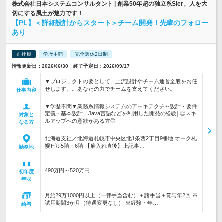
株式会社日本システムコンサルタント | 創業50年超の独立系SIer。人を大
切にする風土が魅力です！
【PL】＜詳細設計からスタート＞チーム開発！先輩のフォロー
あり
正社員
学歴不問
完全週休2日制
情報更新日：2026/06/30 終了予定日：2026/09/17
▼プロジェクトの要として、上流設計やチーム運営全般をお任
せします。。あなたの力でチームを支えてください。
仕事内容
▼学歴不問▼業務系情報システムのアーキテクチャ設計・要件
定義・基本設計、Java言語などを利用した開発の経験│◎スキ
対象と
ルアップへの意欲がある方◎
なる方
北海道支社／北海道札幌市中央区北1条西2丁目9番地 オーク札
幌ビル5階・6階 【雇入れ直後】上記事…
勤務地
490万円～520万円
初年度
年収
月給29万1000円以上（一律手当含む）＋諸手当＋賞与年2回 ※
試用期間3か月（待遇変更なし） ※経験・年…
給与