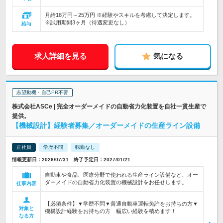
月給18万円～25万円 ※経験やスキルを考慮して決定します。
※試用期間3ヶ月（待遇変更なし）
給与
求人詳細を見る
気になる
志望動機・自己PR不要
株式会社ASCe | 完全オーダーメイドの自動省力化装置を自社一貫生産で
提供。
【機械設計】経験者募集／オーダーメイドの生産ライン設備
正社員
学歴不問
転勤なし
情報更新日：2026/07/31 終了予定日：2027/01/21
自動車や食品、医療分野で使われる生産ライン設備など、オー
ダーメイドの自動省力化装置の機械設計をお任せします。
仕事内容
【必須条件】▼学歴不問▼普通自動車運転免許をお持ちの方▼
対象と
機構設計経験をお持ちの方 幅広い経験を積めます！
なる方