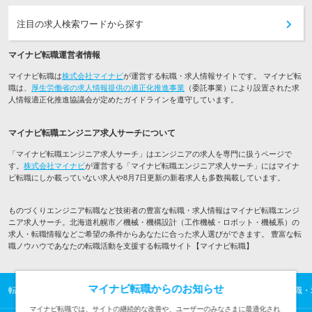
注目の求人検索ワードから探す
マイナビ転職運営者情報
マイナビ転職は
株式会社マイナビ
が運営する転職・求人情報サイトです。 マイナビ転
職は、
厚生労働省の求人情報提供の適正化推進事業
（委託事業）により設置された求
人情報適正化推進協議会が定めたガイドラインを遵守しています。
マイナビ転職エンジニア求人サーチについて
「マイナビ転職エンジニア求人サーチ」はエンジニアの求人を専門に扱うページで
す。
株式会社マイナビ
が運営する「マイナビ転職エンジニア求人サーチ」にはマイナ
ビ転職にしか載っていない求人や8月7日更新の新着求人も多数掲載しています。
ものづくりエンジニア転職など技術者の豊富な転職・求人情報はマイナビ転職エンジ
ニア求人サーチ。北海道札幌市／機械・機構設計（工作機械・ロボット・機械系）の
求人・転職情報などご希望の条件からあなたに合った求人選びができます。 豊富な転
職ノウハウであなたの転職活動を支援する転職サイト【マイナビ転職】
マイナビ転職からのお知らせ
転職TOP
ITエンジニアの転職・求人情報TOP
ものづくりエンジニアの転職・
マイナビ転職では、サイトの継続的な改善や、ユーザーのみなさまに最適化され