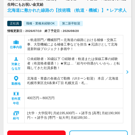
生時にもお祝い金支給
北海道に敷かれた線路の【技術職 （軌道・機械）】＊レア求人
正社員
職種・業種未経験OK
第二新卒歓迎
情報更新日：2026/07/10 終了予定日：2026/08/20
＜軌道部門／機械部門＞北海道の線路における補修・交換工
事、大型機械による補修工事などを担当 ★元請けとして北海
仕事内容
道新幹線プロジェクト参画中！
◎未経験者：30歳以下 ◎経験者：軌道または保線工事の経験
者（有資格者優遇！）★実は…「給与や待遇がいいから」と転
対象と
職してきた社員多数！
なる方
北海道・青森の各拠点で勤務（UIターン歓迎） 本店 ／北海道
札幌市東区北6条東4丁目 札幌支店・札…
勤務地
400万円～800万円
初年度
年収
[大学・大学院卒] 月給195,600円～＋諸手当 [高専] 月給190,900
円～＋諸手当 [専門・短大卒] 月給189,50…
給与