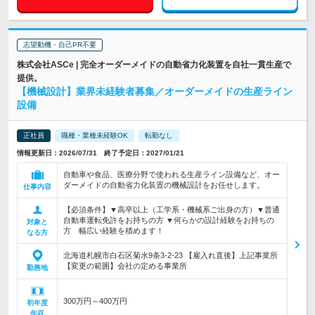
志望動機・自己PR不要
株式会社ASCe | 完全オーダーメイドの自動省力化装置を自社一貫生産で
提供。
【機械設計】業界未経験者募集／オーダーメイドの生産ライン
設備
正社員
職種・業種未経験OK
転勤なし
情報更新日：2026/07/31 終了予定日：2027/01/21
自動車や食品、医療分野で使われる生産ライン設備など、オー
ダーメイドの自動省力化装置の機械設計をお任せします。
仕事内容
【必須条件】▼高卒以上（工学系・機械系ご出身の方）▼普通
自動車運転免許をお持ちの方 ▼何らかの設計経験をお持ちの
対象と
方 幅広い経験を積めます！
なる方
北海道札幌市白石区菊水9条3-2-23 【雇入れ直後】上記事業所
【変更の範囲】会社の定める事業所
勤務地
300万円～400万円
初年度
年収