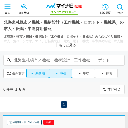
メニュー
会員登録
閲覧履歴
検索
北海道札幌市／機械・機構設計（工作機械・ロボット・機械系）の
求人・転職・中途採用情報
北海道札幌市／機械・機構設計（工作機械・ロボット・機械系）のものづくり転職・
求人一覧ページです。マイナビ転職では、電気・電子・機械・半導体の転職・求人情
もっと見る
報を北海道の市区町村からも探せます。
北海道札幌市／機械・機構設計（工作機械・ロボット・機械系）
勤務地
職種
年収
特徴
条件変更
6
1
6
件中
-
件
並び替え
1
志望動機・自己PR不要