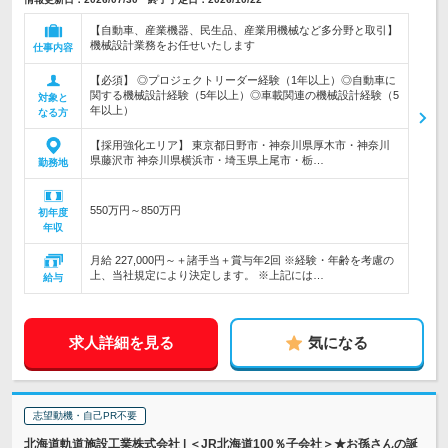
【自動車、産業機器、民生品、産業用機械など多分野と取引】
機械設計業務をお任せいたします
仕事内容
【必須】 ◎プロジェクトリーダー経験（1年以上）◎自動車に
関する機械設計経験（5年以上）◎車載関連の機械設計経験（5
対象と
年以上）
なる方
【採用強化エリア】 東京都日野市・神奈川県厚木市・神奈川
県藤沢市 神奈川県横浜市・埼玉県上尾市・栃…
勤務地
550万円～850万円
初年度
年収
月給 227,000円～＋諸手当＋賞与年2回 ※経験・年齢を考慮の
上、当社規定により決定します。 ※上記には…
給与
求人詳細を見る
気になる
志望動機・自己PR不要
北海道軌道施設工業株式会社 | ＜JR北海道100％子会社＞★お孫さんの誕