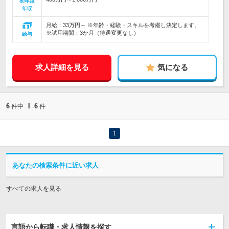
初年度
年収
月給：33万円～ ※年齢・経験・スキルを考慮し決定します。
※試用期間：3か月（待遇変更なし）
給与
求人詳細を見る
気になる
6
1
6
件中
-
件
1
あなたの検索条件に近い求人
すべての求人を見る
言語から転職・求人情報を探す