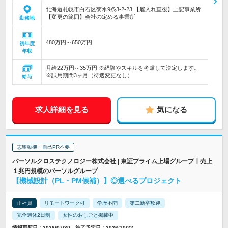
北海道札幌市白石区菊水9条3-2-23 【雇入れ直後】上記事業所
【変更の範囲】会社の定める事業所
勤務地
480万円～650万円
初年度
年収
月給22万円～35万円 ※経験やスキルを考慮して決定します。
※試用期間3ヶ月（待遇変更なし）
給与
求人詳細を見る
気になる
志望動機・自己PR不要
パーソルクロステクノロジー株式会社 | 東証プライム上場グループ┃売上
１兆円規模のパーソルグループ
【機械設計（PL・PM候補）】◎選べるプロジェクト
正社員
リモートワーク可
学歴不問
第二新卒歓迎
完全週休2日制
女性のおしごと掲載中
情報更新日：2026/07/30 終了予定日：2026/10/22