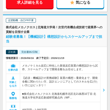
求人詳細を見る
気になる
志望動機・自己PR不要
株式会社メカノクロス | 北海道大学発！次世代有機合成技術で産業界への
貢献を目指す企業
経験者募集！【機械設計】構想設計からスケールアップまで担
当
正社員
完全週休2日制
情報更新日：2026/06/16 終了予定日：2026/11/19
メカノケミカル反応に特化した新規反応装置の構想設計から試
作、スケールアップまで開発全般をお任せします。
仕事内容
【必須：機械設計の実務経験】装置の構想～量産化まで、開発
全般に関わりたい方、設計エンジニアとしてのスキルを広げた
対象と
い方にはピッタリ！
なる方
■株式会社メカノクロス 北海道札幌市北区北21条西10丁目 北
海道大学化学反応創成研究拠点内（WP…
勤務地
400万円～1,000万円