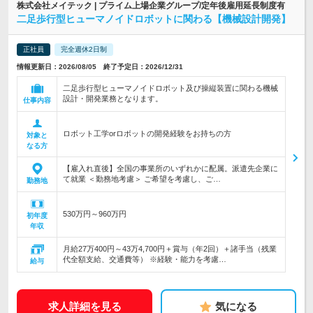
株式会社メイテック | プライム上場企業グループ/定年後雇用延長制度有
二足歩行型ヒューマノイドロボットに関わる【機械設計開発】
正社員
完全週休2日制
情報更新日：2026/08/05 終了予定日：2026/12/31
二足歩行型ヒューマノイドロボット及び操縦装置に関わる機械
設計・開発業務となります。
仕事内容
ロボット工学orロボットの開発経験をお持ちの方
対象と
なる方
【雇入れ直後】全国の事業所のいずれかに配属。派遣先企業に
て就業 ＜勤務地考慮＞ ご希望を考慮し、ご…
勤務地
530万円～960万円
初年度
年収
月給27万400円～43万4,700円＋賞与（年2回）＋諸手当（残業
代全額支給、交通費等） ※経験・能力を考慮…
給与
求人詳細を見る
気になる