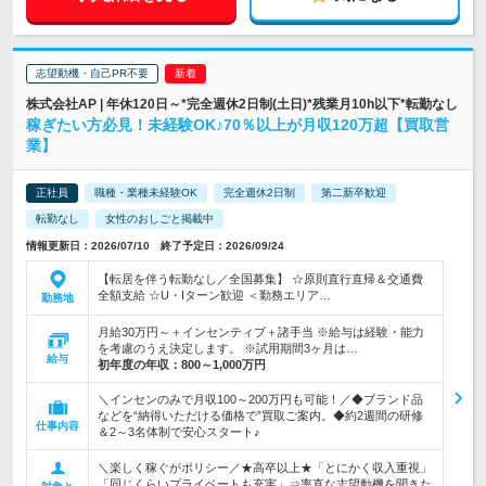
志望動機・自己PR不要
株式会社AP | 年休120日～*完全週休2日制(土日)*残業月10h以下*転勤なし
稼ぎたい方必見！未経験OK♪70％以上が月収120万超【買取営
業】
正社員
職種・業種未経験OK
完全週休2日制
第二新卒歓迎
転勤なし
女性のおしごと掲載中
情報更新日：2026/07/10 終了予定日：2026/09/24
【転居を伴う転勤なし／全国募集】 ☆原則直行直帰＆交通費
全額支給 ☆U・Iターン歓迎 ＜勤務エリア…
勤務地
月給30万円～＋インセンティブ＋諸手当 ※給与は経験・能力
を考慮のうえ決定します。 ※試用期間3ヶ月は…
給与
初年度の年収：
800～1,000万円
＼インセンのみで月収100～200万円も可能！／◆ブランド品
などを“納得いただける価格で”買取ご案内。◆約2週間の研修
仕事内容
＆2～3名体制で安心スタート♪
＼楽しく稼ぐがポリシー／★高卒以上★「とにかく収入重視」
「同じくらいプライベートも充実」⇒率直な志望動機を聞きた