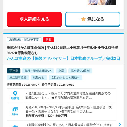
求人詳細を見る
気になる
志望動機・自己PR不要
株式会社かんぽ生命保険 | 年休120日以上◆残業月平均9.4H◆有休取得率
96％◆原則転勤なし
かんぽ生命の【保険アドバイザー】日本郵政グループ／完休2日
正社員
職種・業種未経験OK
上場
完全週休2日制
第二新卒歓迎
転勤なし
女性のおしごと掲載中
情報更新日：2026/08/07 終了予定日：2026/09/10
＜原則転勤なし＞ 採用エリア内の通勤可能な範囲の拠点での
勤務になります。 ★初期配属の都道府県を選…
勤務地
月給256,800円～310,350円+諸手当（残業手当・住居手当・扶
養手当・営業手当など）+賞与年2回 ※ご入社…
給与
初年度の年収：
420～500万円
＜創業100年以上の歴史あり・日本最大級の保険会社＞ 担当す