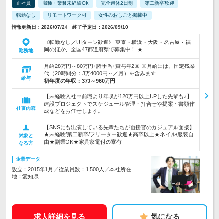
正社員
職種・業種未経験OK
完全週休2日制
第二新卒歓迎
転勤なし
リモートワーク可
女性のおしごと掲載中
情報更新日：2026/07/24 終了予定日：2026/09/10
《転勤なし／UIターン歓迎》 東京・横浜・大阪・名古屋・福
岡のほか、全国47都道府県で募集中！ ★…
勤務地
月給28万円～80万円+諸手当+賞与年2回 ※月給には、固定残業
代（20時間分：3万4000円～／月）を含みます…
給与
初年度の年収：
370～960万円
【未経験入社⇒前職より年収が120万円以上UPした先輩も♪】
建設プロジェクトでスケジュール管理・打合せや提案・書類作
仕事内容
成などをお任せします。
【SNSにも出演している先輩たちが面接官のカジュアル面接】
★未経験/第二新卒/フリーター歓迎★高卒以上★ネイル/服装自
対象と
由★副業OK★家具家電付の寮有
なる方
企業データ
設立：2015年1月／従業員数：1,500人／本社所在
地：愛知県
求人詳細を見る
気になる