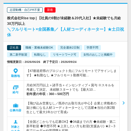
志望動機・自己PR不要
株式会社Rise top | 【社員の9割が未経験＆20代入社】★未経験でも月給
30万円以上
＼フルリモート×全国募集／【人材コーディネーター】★土日祝
休
正社員
職種・業種未経験OK
完全週休2日制
学歴不問
第二新卒歓迎
転勤なし
リモートワーク可
女性のおしごと掲載中
情報更新日：2026/06/26 終了予定日：2026/09/24
【47都道府県のプロジェクト先にフルリモートでアサインしま
す】 ★転勤なし ★フルリモート勤務可能…
勤務地
月給30万円以上＋諸手当＋インセンティブ＋賞与 ※スキルを
考慮して決定。 未経験スタートでも 【最大10…
給与
初年度の年収：
360～500万円
【飛び込み営業なし／既存のお取引先が中心】企業と求職者の
架け橋になる人材コーディネーターとして活躍★当社の第2期
仕事内容
生として最大1年かけて育成♪
【全国どこからでも応募OK】◆34歳までの方 ◆未経験・第二
新卒歓迎 ◆学歴不問 ★上京したい方も歓迎(支援あり) ★2～3
対象と
年でリーダーや管理職も可能