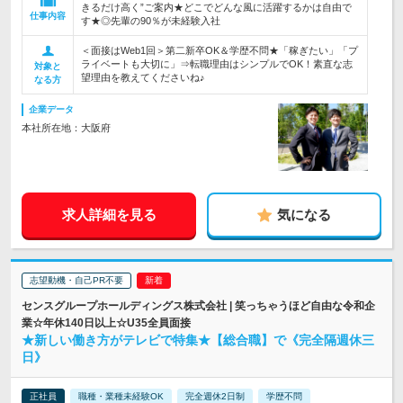
きるだけ高く”ご案内★どこでどんな風に活躍するかは自由で
仕事内容
す★◎先輩の90％が未経験入社
＜面接はWeb1回＞第二新卒OK＆学歴不問★「稼ぎたい」「プ
ライベートも大切に」⇒転職理由はシンプルでOK！素直な志
対象と
望理由を教えてくださいね♪
なる方
企業データ
本社所在地：大阪府
求人詳細を見る
気になる
志望動機・自己PR不要
センスグループホールディングス株式会社 | 笑っちゃうほど自由な令和企
業☆年休140日以上☆U35全員面接
★新しい働き方がテレビで特集★【総合職】で《完全隔週休三
日》
正社員
職種・業種未経験OK
完全週休2日制
学歴不問