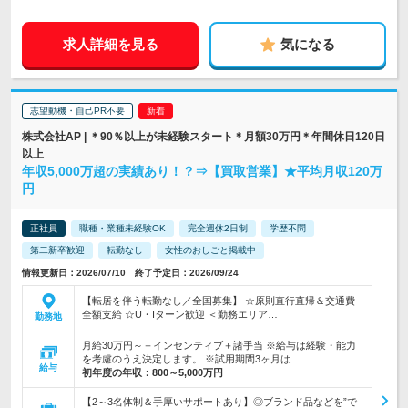
求人詳細を見る
気になる
志望動機・自己PR不要
株式会社AP | ＊90％以上が未経験スタート＊月額30万円＊年間休日120日
以上
年収5,000万超の実績あり！？⇒【買取営業】★平均月収120万
円
正社員
職種・業種未経験OK
完全週休2日制
学歴不問
第二新卒歓迎
転勤なし
女性のおしごと掲載中
情報更新日：2026/07/10 終了予定日：2026/09/24
【転居を伴う転勤なし／全国募集】 ☆原則直行直帰＆交通費
全額支給 ☆U・Iターン歓迎 ＜勤務エリア…
勤務地
月給30万円～＋インセンティブ＋諸手当 ※給与は経験・能力
を考慮のうえ決定します。 ※試用期間3ヶ月は…
給与
初年度の年収：
800～5,000万円
【2～3名体制＆手厚いサポートあり】◎ブランド品などを”で