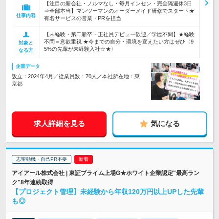
【注目の新会社・ノルマなし・毎月インセン・完全隔週休3日
⇒全部本当】マンツーマンのオーダーメイド研修でスタート★
仕事内容
有名サービスの営業・PRを担当
【未経験・第二新卒・正社員デビュー歓迎／学歴不問】★経験
不問＝意欲重視 ★今までの自分・環境を変えたい方はぜひ〈9
対象と
5%の先輩が未経験入社☆★〉
なる方
企業データ
設立：2024年4月／従業員数：70人／本社所在地：東
京都
求人詳細を見る
気になる
志望動機・自己PR不要
アイアール株式会社 | 東証プライム上場G★ホワイト企業認定"最高ラン
ク"8年連続取得
【プロジェクト管理】未経験から年収120万円以上UPした先輩
も◎