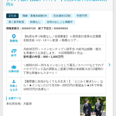
円☆
正社員
職種・業種未経験OK
完全週休2日制
学歴不問
第二新卒歓迎
転勤なし
女性のおしごと掲載中
情報更新日：2026/07/10 終了予定日：2026/09/24
【転居を伴う転勤なし／全国募集】 ☆原則直行直帰＆交通費
全額支給 ☆U・Iターン歓迎 ＜勤務エリア…
勤務地
月給30万円～＋インセンティブ＋諸手当 ※給与は経験・能力
を考慮のうえ決定します。 ※試用期間3ヶ月は…
給与
初年度の年収：
800～1,000万円
＼粗利の10～20％をインセンとして還元／スーパーなどでのブ
ースでブランド品の買取をご提案◎9割が未経験入社◎2週間の
仕事内容
丁寧な研修からスタート！
【履歴書に自信がなくても大丈夫！】「とにかく稼ぎたい」な
ら！★インセンだけで月100～200万円の実績あり★1年で年収
対象と
1000万円の先輩も！
なる方
企業データ
本社所在地：大阪府