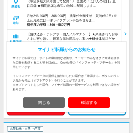
《希望を最大限考慮して配属！》 全国の「ほけんの窓口」直
営店舗 ★初期配属は希望の地域に配属します…
勤務地
月給243,400円～368,000円＋残業代全額支給＋賞与(年2回) ※
上記月給には一律ライフプラン手当を含みま…
給与
初年度の年収：
390～580万円
【飛び込み・テレアポ・個人ノルマナシ！】★来店されたお客
さまに寄り添い、最適な保険商品をご案内★研修体制◎だか
仕事内容
ら、業界知識や経験がなくてもOK
マイナビ転職からのお知らせ
《必須の経験はありません！》【業界未経験・第二新卒歓迎】
【20～30代活躍中】◆チームでサポートしあうから、定着率は
対象と
マイナビ転職では、サイトの継続的な改善や、ユーザーのみなさまに最適化され
94％！◆人柄重視の採用です
なる方
た広告を配信すること等を目的に、Cookie等の「インフォマティブデータ」を利
用しています。
企業データ
インフォマティブデータの提供を無効にしたい場合は「確認する」ボタンのリン
設立：1995年4月／従業員数：3,673人／本社所在
ク先から停止（オプトアウト）を行うことができます。
地：東京都
※オプトアウトをした場合、マイナビ転職の一部サービスを利用できない場合が
あります。
閉じる
確認する
求人詳細を見る
気になる
志望動機・自己PR不要