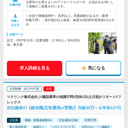
る既存のお客さまへのアフターフォローや、お悩みをお伺いし
仕事内容
て保険のご提案を行います。
＜全国で積極採用中＞ 高卒以上。営業経験がある方（業界・
年数不問）。原付免許以上保有。★賞与2回/前年度実績4.3カ月
対象と
分
なる方
企業データ
設立：2007年10月／従業員数：17,952人／本社所在
地：東京都
求人詳細を見る
気になる
志望動機・自己PR不要
ツクリンク株式会社 | #建設業界の知識不問#完休2日(土日祝)#リモート#フ
レックス
自社媒体の【総合職(広告運用or営業)】月給30万～＆年休127日
正社員
職種・業種未経験OK
完全週休2日制
学歴不問
第二新卒歓迎
転勤なし
リモートワーク可
女性のおしごと掲載中