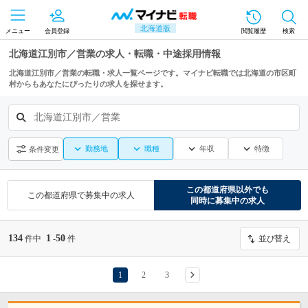
北海道版
メニュー
会員登録
閲覧履歴
検索
北海道江別市／営業の求人・転職・中途採用情報
北海道江別市／営業の転職・求人一覧ページです。マイナビ転職では北海道の市区町
村からもあなたにぴったりの求人を探せます。
北海道江別市／営業
勤務地
職種
年収
特徴
条件変更
この都道府県
以外でも
この都道府県
で募集中の求人
同時に募集中の求人
134
1
50
件中
-
件
並び替え
1
2
3