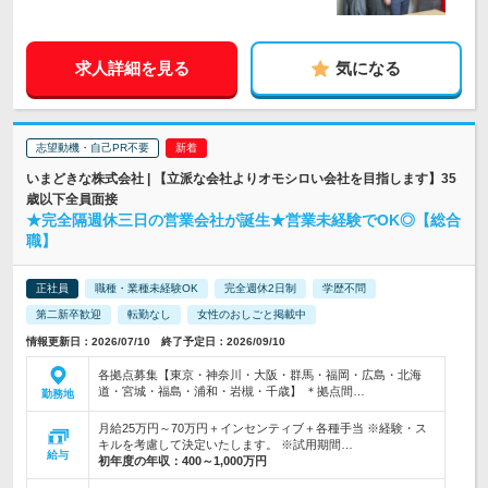
求人詳細を見る
気になる
志望動機・自己PR不要
いまどきな株式会社 | 【立派な会社よりオモシロい会社を目指します】35
歳以下全員面接
★完全隔週休三日の営業会社が誕生★営業未経験でOK◎【総合
職】
正社員
職種・業種未経験OK
完全週休2日制
学歴不問
第二新卒歓迎
転勤なし
女性のおしごと掲載中
情報更新日：2026/07/10 終了予定日：2026/09/10
各拠点募集【東京・神奈川・大阪・群馬・福岡・広島・北海
道・宮城・福島・浦和・岩槻・千歳】 ＊拠点間…
勤務地
月給25万円～70万円＋インセンティブ＋各種手当 ※経験・ス
キルを考慮して決定いたします。 ※試用期間…
給与
初年度の年収：
400～1,000万円