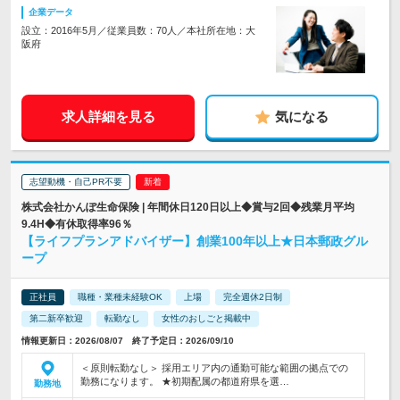
企業データ
設立：2016年5月／従業員数：70人／本社所在地：大
阪府
求人詳細を見る
気になる
志望動機・自己PR不要
株式会社かんぽ生命保険 | 年間休日120日以上◆賞与2回◆残業月平均
9.4H◆有休取得率96％
【ライフプランアドバイザー】創業100年以上★日本郵政グル
ープ
正社員
職種・業種未経験OK
上場
完全週休2日制
第二新卒歓迎
転勤なし
女性のおしごと掲載中
情報更新日：2026/08/07 終了予定日：2026/09/10
＜原則転勤なし＞ 採用エリア内の通勤可能な範囲の拠点での
勤務になります。 ★初期配属の都道府県を選…
勤務地