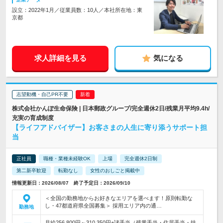
設立：2022年1月／従業員数：10人／本社所在地：東
京都
求人詳細を見る
気になる
志望動機・自己PR不要
株式会社かんぽ生命保険 | 日本郵政グループ/完全週休2日/残業月平均9.4h/
充実の育成制度
【ライフアドバイザー】お客さまの人生に寄り添うサポート担
当
正社員
職種・業種未経験OK
上場
完全週休2日制
第二新卒歓迎
転勤なし
女性のおしごと掲載中
情報更新日：2026/08/07 終了予定日：2026/09/10
＜全国の勤務地からお好きなエリアを選べます！原則転勤な
し・47都道府県全国募集＞ 採用エリア内の通…
勤務地
月給256,800円～310,350円+諸手当（残業手当・住居手当・扶