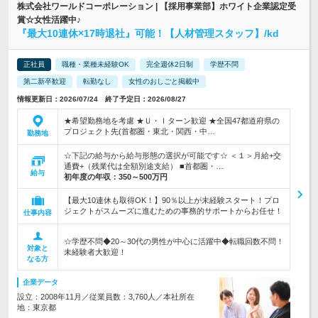
株式会社ワールドコーポレーション | 【採用事業部】ホワイト企業認定受
賞☆女性活躍中♪
『最大10連休×17時退社』可能！【人材管理スタッフ】/kd
正社員
職種・業種未経験OK
完全週休2日制
学歴不問
第二新卒歓迎
転勤なし
女性のおしごと掲載中
情報更新日：2026/07/24 終了予定日：2026/08/27
★希望勤務地を考慮 ★Ｕ・Ｉターン歓迎 ★全国47都道府県の
プロジェクト先(首都圏・東北・関西・中…
勤務地
☆下記の給与から給与形態の選択が可能です☆ ＜１＞月給+交
通費+（残業代は全額別途支給） ■首都圏・…
給与
初年度の年収：
350～500万円
【最大10連休も取得OK！】90％以上が未経験スタート！プロ
ジェクトがスムーズに進むための事務的サポートからお任せ！
仕事内容
☆学歴不問◆20～30代の男性が中心に活躍中◆転職回数不問！
対象と
未経験者大歓迎！
なる方
企業データ
設立：2008年11月／従業員数：3,760人／本社所在
地：東京都