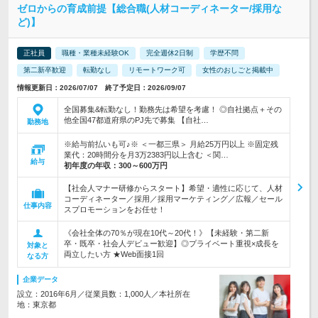
ゼロからの育成前提【総合職(人材コーディネーター/採用な
ど)】
正社員
職種・業種未経験OK
完全週休2日制
学歴不問
第二新卒歓迎
転勤なし
リモートワーク可
女性のおしごと掲載中
情報更新日：2026/07/07 終了予定日：2026/09/07
全国募集&転勤なし！勤務先は希望を考慮！ ◎自社拠点＋その
他全国47都道府県のPJ先で募集 【自社…
勤務地
※給与前払いも可♪※ ＜一都三県＞ 月給25万円以上 ※固定残
業代：20時間分を月3万2383円以上含む ＜関…
給与
初年度の年収：
300～600万円
【社会人マナー研修からスタート】希望・適性に応じて、人材
コーディネーター／採用／採用マーケティング／広報／セール
仕事内容
スプロモーションをお任せ！
《会社全体の70％が現在10代～20代！》【未経験・第二新
卒・既卒・社会人デビュー歓迎】◎プライベート重視×成長を
対象と
両立したい方 ★Web面接1回
なる方
企業データ
設立：2016年6月／従業員数：1,000人／本社所在
地：東京都