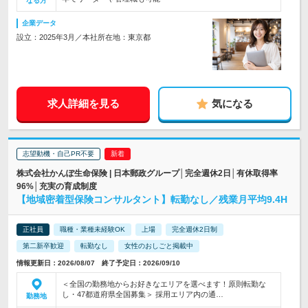
なる方
企業データ
設立：2025年3月／本社所在地：東京都
求人詳細を見る
気になる
志望動機・自己PR不要
株式会社かんぽ生命保険 | 日本郵政グループ│完全週休2日│有休取得率
96%│充実の育成制度
【地域密着型保険コンサルタント】転勤なし／残業月平均9.4H
正社員
職種・業種未経験OK
上場
完全週休2日制
第二新卒歓迎
転勤なし
女性のおしごと掲載中
情報更新日：2026/08/07 終了予定日：2026/09/10
＜全国の勤務地からお好きなエリアを選べます！原則転勤な
し・47都道府県全国募集＞ 採用エリア内の通…
勤務地