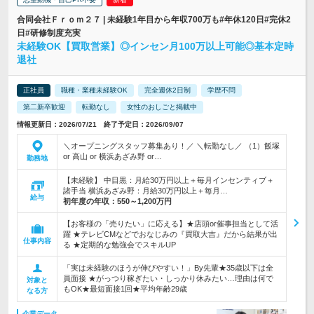
合同会社Ｆｒｏｍ２７ | 未経験1年目から年収700万も#年休120日#完休2
日#研修制度充実
未経験OK【買取営業】◎インセン月100万以上可能◎基本定時
退社
正社員
職種・業種未経験OK
完全週休2日制
学歴不問
第二新卒歓迎
転勤なし
女性のおしごと掲載中
情報更新日：2026/07/21 終了予定日：2026/09/07
＼オープニングスタッフ募集あり！／ ＼転勤なし／ （1）飯塚
or 高山 or 横浜あざみ野 or…
勤務地
【未経験】 中目黒：月給30万円以上＋毎月インセンティブ＋
諸手当 横浜あざみ野：月給30万円以上＋毎月…
給与
初年度の年収：
550～1,200万円
【お客様の「売りたい」に応える】★店頭or催事担当として活
躍 ★テレビCMなどでおなじみの『買取大吉』だから結果が出
仕事内容
る ★定期的な勉強会でスキルUP
「実は未経験のほうが伸びやすい！」By先輩★35歳以下は全
員面接 ★がっつり稼ぎたい・しっかり休みたい…理由は何で
対象と
もOK★最短面接1回★平均年齢29歳
なる方
企業データ