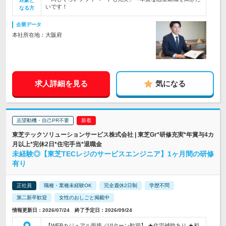
対象と
いです！
なる方
企業データ
本社所在地：大阪府
求人詳細を見る
気になる
志望動機・自己PR不要
東芝テックソリューションサービス株式会社 | 東芝Gr*研修充実*年賞与4カ
月以上*完休2日*住宅手当*退職金
未経験◎【東芝TECレジのサービスエンジニア】1ヶ月間の研修
有り
正社員
職種・業種未経験OK
完全週休2日制
学歴不問
第二新卒歓迎
女性のおしごと掲載中
情報更新日：2026/07/24 終了予定日：2026/09/24
【WEBカジュアル面接／UIターン歓迎】 ★住宅補助あり ★初