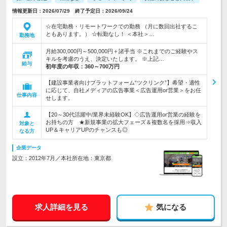
情報更新日：2026/07/29 終了予定日：2026/09/24
☆在宅勤務・リモートワークでの勤務 （月に数回出社するこ
ともあります。） ☆転勤なし！ ＜本社＞…
勤務地
月給300,000円～500,000円＋諸手当 ※これまでのご経験やス
キルを考慮のうえ、決定いたします。 ※上記…
給与
初年度の年収：
360～700万円
【建設事業者向けプラットフォーム“ツクリンク”】希望・適性
に応じて、自社メディアの広告事業＜広告運用or営業＞をお任
仕事内容
せします。
【20～30代活躍中/業界未経験OK】◇広告運用or営業の経験を
お持ちの方 ★新規事業の拡大フェーズ＆複数名を採用⇒収入
対象と
UP＆キャリアUPのチャンスも◎
なる方
企業データ
設立：2012年7月／本社所在地：東京都
求人詳細を見る
気になる