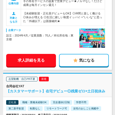
手の有名サービスの提案で営業デビュー★ノルマなし！だけど
仕事内容
成果は毎月インセン還元！
【未経験歓迎・正社員デビューもOK】◎仲間と楽しく働ける
◎休みが増える ◎生活に嬉しい制度イッパイ⇒”いいな”と思っ
対象と
た「35歳以下」は面接確約★
なる方
企業データ
設立：2024年4月／従業員数：70人／本社所在地：東
京都
求人詳細を見る
気になる
志望動機・自己PR不要
合同会社YAT
【カスタマーサポート】在宅デビュー◎残業ゼロ×土日祝休み
正社員
職種・業種未経験OK
完全週休2日制
学歴不問
第二新卒歓迎
転勤なし
リモートワーク可
女性のおしごと掲載中
情報更新日：2026/08/04 終了予定日：2026/10/05