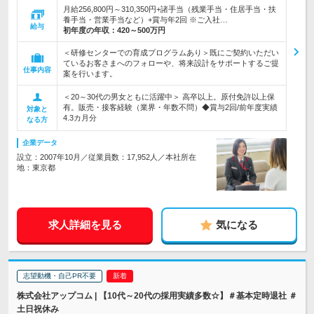
月給256,800円～310,350円+諸手当（残業手当・住居手当・扶
養手当・営業手当など）+賞与年2回 ※ご入社…
給与
初年度の年収：
420～500万円
＜研修センターでの育成プログラムあり＞既にご契約いただい
ているお客さまへのフォローや、将来設計をサポートするご提
仕事内容
案を行います。
＜20～30代の男女ともに活躍中＞ 高卒以上。原付免許以上保
有。販売・接客経験（業界・年数不問）◆賞与2回/前年度実績
対象と
4.3カ月分
なる方
企業データ
設立：2007年10月／従業員数：17,952人／本社所在
地：東京都
求人詳細を見る
気になる
志望動機・自己PR不要
株式会社アップコム | 【10代～20代の採用実績多数☆】＃基本定時退社 ＃
土日祝休み