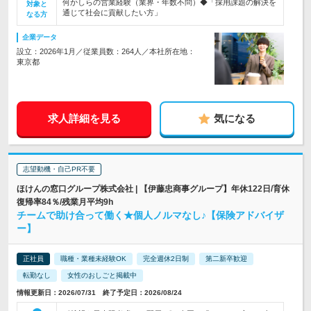
何かしらの営業経験（業界・年数不問）◆「採用課題の解決を
対象と
通じて社会に貢献したい方」
なる方
企業データ
設立：2026年1月／従業員数：264人／本社所在地：
東京都
求人詳細を見る
気になる
志望動機・自己PR不要
ほけんの窓口グループ株式会社 | 【伊藤忠商事グループ】年休122日/育休
復帰率84％/残業月平均9h
チームで助け合って働く★個人ノルマなし♪【保険アドバイザ
ー】
正社員
職種・業種未経験OK
完全週休2日制
第二新卒歓迎
転勤なし
女性のおしごと掲載中
情報更新日：2026/07/31 終了予定日：2026/08/24