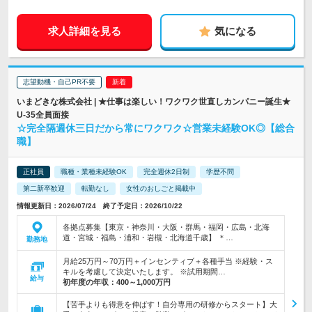
求人詳細を見る
気になる
志望動機・自己PR不要
いまどきな株式会社 | ★仕事は楽しい！ワクワク世直しカンパニー誕生★
U-35全員面接
☆完全隔週休三日だから常にワクワク☆営業未経験OK◎【総合
職】
正社員
職種・業種未経験OK
完全週休2日制
学歴不問
第二新卒歓迎
転勤なし
女性のおしごと掲載中
情報更新日：2026/07/24 終了予定日：2026/10/22
各拠点募集【東京・神奈川・大阪・群馬・福岡・広島・北海
道・宮城・福島・浦和・岩槻・北海道千歳】 ＊…
勤務地
月給25万円～70万円＋インセンティブ＋各種手当 ※経験・ス
キルを考慮して決定いたします。 ※試用期間…
給与
初年度の年収：
400～1,000万円
【苦手よりも得意を伸ばす！自分専用の研修からスタート】大