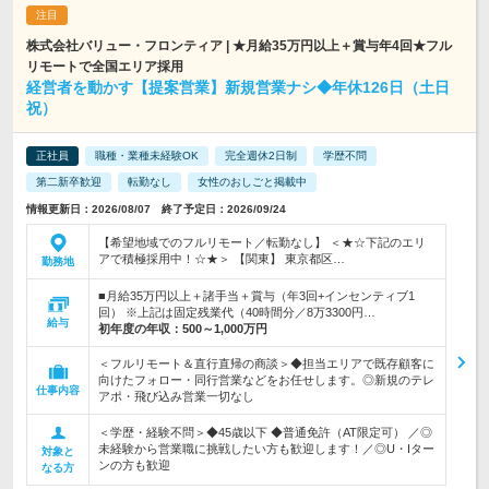
株式会社バリュー・フロンティア | ★月給35万円以上＋賞与年4回★フル
リモートで全国エリア採用
経営者を動かす【提案営業】新規営業ナシ◆年休126日（土日
祝）
正社員
職種・業種未経験OK
完全週休2日制
学歴不問
第二新卒歓迎
転勤なし
女性のおしごと掲載中
情報更新日：2026/08/07 終了予定日：2026/09/24
【希望地域でのフルリモート／転勤なし】 ＜★☆下記のエリ
アで積極採用中！☆★＞ 【関東】 東京都区…
勤務地
■月給35万円以上＋諸手当＋賞与（年3回+インセンティブ1
回） ※上記は固定残業代（40時間分／8万3300円…
給与
初年度の年収：
500～1,000万円
＜フルリモート＆直行直帰の商談＞◆担当エリアで既存顧客に
向けたフォロー・同行営業などをお任せします。◎新規のテレ
仕事内容
アポ・飛び込み営業一切なし
＜学歴・経験不問＞◆45歳以下 ◆普通免許（AT限定可） ／◎
未経験から営業職に挑戦したい方も歓迎します！／◎U・Iター
対象と
ンの方も歓迎
なる方