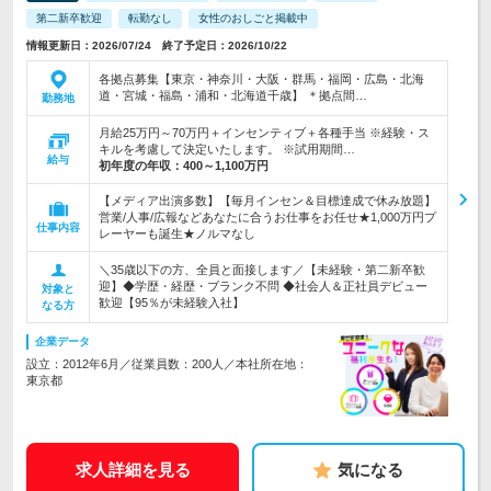
第二新卒歓迎
転勤なし
女性のおしごと掲載中
情報更新日：2026/07/24 終了予定日：2026/10/22
各拠点募集【東京・神奈川・大阪・群馬・福岡・広島・北海
道・宮城・福島・浦和・北海道千歳】 ＊拠点間…
勤務地
月給25万円～70万円＋インセンティブ＋各種手当 ※経験・ス
キルを考慮して決定いたします。 ※試用期間…
給与
初年度の年収：
400～1,100万円
【メディア出演多数】【毎月インセン＆目標達成で休み放題】
営業/人事/広報などあなたに合うお仕事をお任せ★1,000万円プ
仕事内容
レーヤーも誕生★ノルマなし
＼35歳以下の方、全員と面接します／【未経験・第二新卒歓
迎】◆学歴・経歴・ブランク不問 ◆社会人＆正社員デビュー
対象と
歓迎【95％が未経験入社】
なる方
企業データ
設立：2012年6月／従業員数：200人／本社所在地：
東京都
求人詳細を見る
気になる