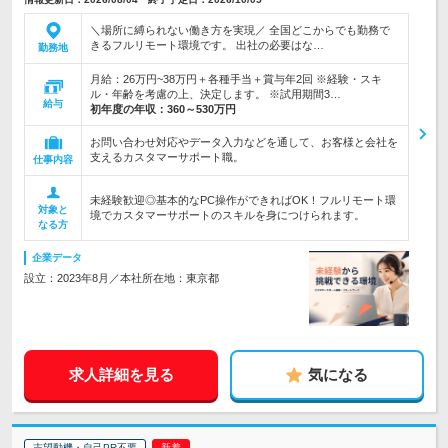
＼場所に縛られない働き方を実現／ 全国どこからでも勤務で
きるフルリモート環境です。 出社の必要はな…
勤務地
月給：26万円~38万円＋各種手当＋賞与年2回 ※経験・スキ
ル・年齢を考慮の上、決定します。 ※試用期間3…
給与
初年度の年収：
360～530万円
お問い合わせ対応やデータ入力などを通して、お客様と会社を
支えるカスタマーサポート職。
仕事内容
未経験歓迎◎基本的なPC操作ができればOK！フルリモート環
対象と
境でカスタマーサポートのスキルを身につけられます。
なる方
企業データ
設立：2023年8月／本社所在地：東京都
求人詳細を見る
気になる
志望動機・自己PR不要