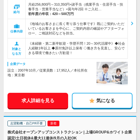
月給256,800円～310,350円+諸手当（残業手当・住居手当・扶
養手当・営業手当など）+賞与年2回 ※ご入社…
給与
初年度の年収：
420～500万円
《地域のお客さまに長く寄り添う仕事です》既にご契約いただ
いているお客さまを中心に、ご契約内容の確認やアフターフォ
仕事内容
ロー、ご相談対応などを担当。
《未経験・第二新卒歓迎・学歴不問！20～30代活躍中》◆社会
人経験1年以上 ◆原付免許以上保有 ◇働き方を見直し、安心で
対象と
きる環境で働きたい方歓迎！
なる方
企業データ
設立：2007年10月／従業員数：17,952人／本社所在
地：東京都
求人詳細を見る
気になる
志望動機・自己PR不要
株式会社オープンアップコンストラクション | 上場GROUP&ホワイト企業
認定/土日祝休&最大11連休/9月の入社OK