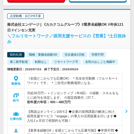
志望動機・自己PR不要
株式会社エンゲージ | 《カカクコムグループ》#業界未経験OK #年休121
日 #インセン充実
＼フルリモートワーク／採用支援サービスの【営業】*土日祝休
み
契約社員
職種・業種未経験OK
完全週休2日制
学歴不問
第二新卒歓迎
転勤なし
リモートワーク可
女性のおしごと掲載中
情報更新日：2026/07/24 終了予定日：2026/09/24
《全国どこからでも応募OK》 ＊完全在宅勤務（フルリモート
ワーク）です。 ＊ご自宅が勤務場所になる…
勤務地
月給26万円～＋インセンティブ（年4回） ※経験・スキルをも
とに給与を決定します。 ※固定残業代（37.7…
給与
初年度の年収：
400～480万円
【商談はオンライン100％】◆企業の採用課題の解決に向け、
採用支援サービス『engage』の導入や活用提案を行います◆
仕事内容
入社1ヵ月目で初契約も可能！
【業界未経験OK｜全国どこからでも応募可能】◆学歴不問 ◆