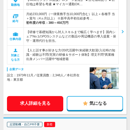
任地は希望を考慮 ★マイカー通勤OK…
勤務地
月給233,000円（一律業務手当10,000円含む）以上＋各種手 当
＋賞与（4ヵ月以上） ※新卒高卒初任給参考…
給与
初年度の年収：
380～450万円
【研修で基礎知識から対人スキルまで幅広く学べます】国内シ
ェアNo.1のPOSシステムなどの製品や周辺機器の導入提案・保
仕事内容
守・運用代行を担当。
【人と話す事が好きな方/20代活躍中/未経験大歓迎/入社時の知
識・経験は不問/充実の研修＆サポート体制】理文不問*異業種
対象と
出身メンバー活躍中*地域密着
なる方
企業データ
設立：1973年11月／従業員数：2,348人／本社所在
地：東京都
求人詳細を見る
気になる
志望動機・自己PR不要