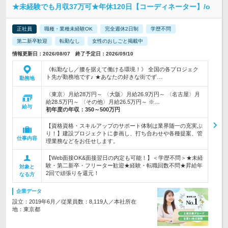
★未経験でも月収37万可★年休120日【コーディネーター】/o
正社員
職種・業種未経験OK
完全週休2日制
学歴不問
第二新卒歓迎
転勤なし
女性のおしごと掲載中
情報更新日：2026/08/07 終了予定日：2026/09/10
《転勤なし／腰を据えて働ける環境！》 全国の各プロジェク
ト先が勤務地です♪ ★あなたの好きな街でず…
勤務地
〈東京〉月給28万円～ 〈大阪〉月給26.9万円～ 〈名古屋〉月
給28.5万円～ 〈その他〉月給26.5万円～ ※…
給与
初年度の年収：
350～500万円
【資格資格・スキルアップのサポート体制は業界随一の充実ぶ
り！】建設プロジェクトに参画し、打ち合わせや各種提案、管
仕事内容
理業務などをお任せします。
【Web面接OK&面接翌日の内定も可能！】＜学歴不問＞★未経
験・第二新卒・フリーター歓迎★経験・転職回数不問★昇給年
対象と
2回で頑張りを還元！
なる方
企業データ
設立：2019年6月／従業員数：8,119人／本社所在
地：東京都