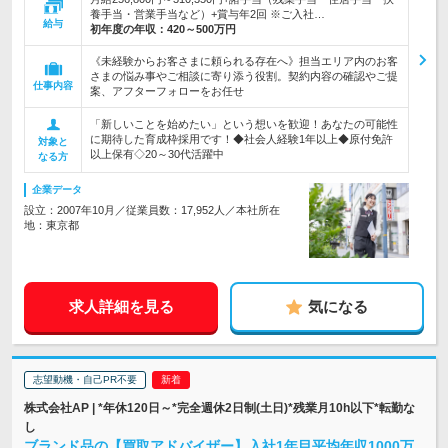
養手当・営業手当など）+賞与年2回 ※ご入社…
給与
初年度の年収：
420～500万円
《未経験からお客さまに頼られる存在へ》担当エリア内のお客
さまの悩み事やご相談に寄り添う役割。契約内容の確認やご提
仕事内容
案、アフターフォローをお任せ
「新しいことを始めたい」という想いを歓迎！あなたの可能性
に期待した育成枠採用です！◆社会人経験1年以上◆原付免許
対象と
以上保有◇20～30代活躍中
なる方
企業データ
設立：2007年10月／従業員数：17,952人／本社所在
地：東京都
求人詳細を見る
気になる
志望動機・自己PR不要
株式会社AP | *年休120日～*完全週休2日制(土日)*残業月10h以下*転勤な
し
ブランド品の【買取アドバイザー】入社1年目平均年収1000万