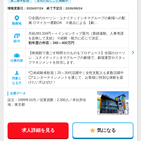
第二新卒歓迎
女性のおしごと掲載中
情報更新日：2026/07/24 終了予定日：2026/08/24
◎全国のローソン・ユナイテッドシネマグループの劇場への配
属 ◎マイカー通勤OK ※拠点による 【劇…
勤務地
月給283,334円～＋インセンティブ賞与（業績連動、人事考課
を反映して支給） ※経験・能力に応じて決定…
給与
初年度の年収：
340～400万円
【映画館で過ごす時間そのものをプロデュース】全国のローソ
ン・ユナイテッドシネマグループの劇場で、劇場運営やスタッ
仕事内容
フマネジメントを担当します。
*◯未経験者歓迎｜20～30代活躍中｜女性支配人も多数活躍中
◯*エンターテインメントを通じて、お客様に特別な体験を届
対象と
けたい方はぜひ！
なる方
企業データ
設立：1999年10月／従業員数：2,300人／本社所在
地：東京都
求人詳細を見る
気になる