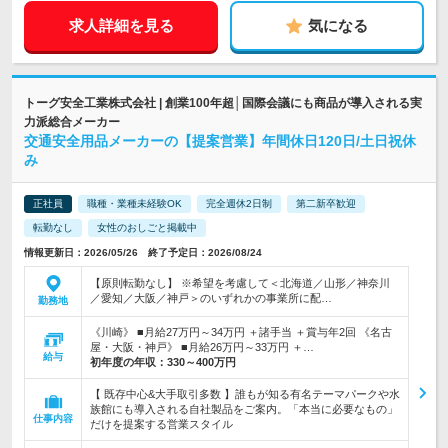
求人詳細を見る
気になる
トーグ安全工業株式会社 | 創業100年超│国際会議にも商品が導入される実
力派総合メーカー
交通安全用品メーカーの【提案営業】年間休日120日/土日祝休
み
正社員
職種・業種未経験OK
完全週休2日制
第二新卒歓迎
転勤なし
女性のおしごと掲載中
情報更新日：2026/05/26 終了予定日：2026/08/24
【原則転勤なし】 ※希望を考慮して＜北海道／山形／神奈川
／愛知／大阪／神戸＞のいずれかの事業所に配…
勤務地
《川崎》 ■月給27万円～34万円 ＋諸手当 ＋賞与年2回 《名古
屋・大阪・神戸》 ■月給26万円～33万円 ＋…
給与
初年度の年収：
330～400万円
【 既存中心&大手取引多数 】誰もが知る有名テーマパークや水
族館にも導入される自社製品をご案内。「本当に必要なもの」
仕事内容
だけを提案する営業スタイル