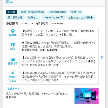
以上
正社員
職種・業種未経験OK
完全週休2日制
学歴不問
第二新卒歓迎
転勤なし
リモートワーク可
女性のおしごと掲載中
情報更新日：2026/07/31 終了予定日：2026/10/01
【転勤なし！UIターン歓迎！全国に拠点が多数】 勤務地は希
望を考慮して決定いたします。 ■本社／横…
勤務地
◆月給21万円以上 ※6カ月の試用期間あり （期間中の給与等の
待遇の差異はありません） ※給与は能力な…
給与
初年度の年収：
250～500万円
【プロの講師から直接指導を受けられる◎】動画編集スキル・
クリエイティブスキルを学び、クリエイターデビュー！◆働き
仕事内容
ながら必要なスキルを学べます
【未経験歓迎／35歳以下の方の募集】◎学歴不問｜第2新卒歓
迎◎動画やSNSが好き◎動画クリエイターに興味がある◎新し
対象と
いことに挑戦したい方は必見！
なる方
企業データ
設立：2011年4月／従業員数：810人／本社所在地：
神奈川県