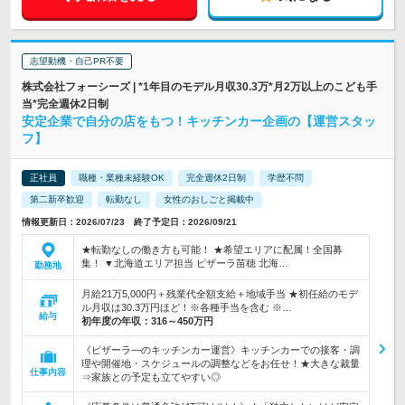
志望動機・自己PR不要
株式会社フォーシーズ | *1年目のモデル月収30.3万*月2万以上のこども手
当*完全週休2日制
安定企業で自分の店をもつ！キッチンカー企画の【運営スタッ
フ】
正社員
職種・業種未経験OK
完全週休2日制
学歴不問
第二新卒歓迎
転勤なし
女性のおしごと掲載中
情報更新日：2026/07/23 終了予定日：2026/09/21
★転勤なしの働き方も可能！ ★希望エリアに配属！全国募
集！ ▼北海道エリア担当 ピザーラ苗穂 北海…
勤務地
月給21万5,000円＋残業代全額支給＋地域手当 ★初任給のモデ
ル月収は30.3万円ほど！※各種手当を含む ※…
給与
初年度の年収：
316～450万円
《ピザーラ―のキッチンカー運営》キッチンカーでの接客・調
理や開催地・スケジュールの調整などをお任せ！★大きな裁量
仕事内容
⇒家族との予定も立てやすい◎