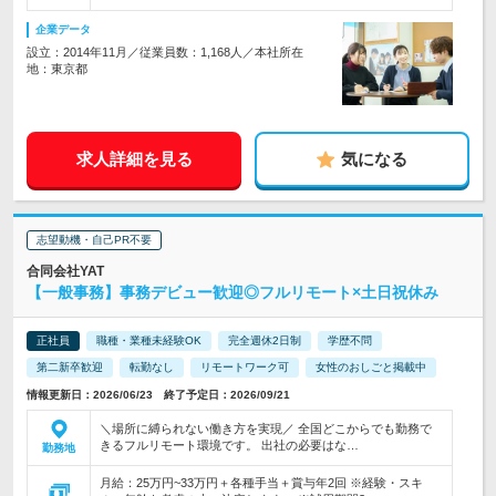
企業データ
設立：2014年11月／従業員数：1,168人／本社所在
地：東京都
求人詳細を見る
気になる
志望動機・自己PR不要
合同会社YAT
【一般事務】事務デビュー歓迎◎フルリモート×土日祝休み
正社員
職種・業種未経験OK
完全週休2日制
学歴不問
第二新卒歓迎
転勤なし
リモートワーク可
女性のおしごと掲載中
情報更新日：2026/06/23 終了予定日：2026/09/21
＼場所に縛られない働き方を実現／ 全国どこからでも勤務で
きるフルリモート環境です。 出社の必要はな…
勤務地
月給：25万円~33万円＋各種手当＋賞与年2回 ※経験・スキ