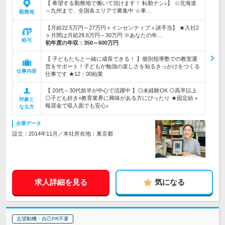
【 希望する勤務地で働いて頂けます！ 転勤ナシ♪】 ☆北海道
～九州まで、全国各エリアで募集中 ☆車…
勤務地
【月給22.5万円～27万円＋インセンティブ＋諸手当】 ★入社2
ヶ月間は月給28.6万円～30万円 ※あなたの年…
給与
初年度の年収：
350～600万円
【 子どもたちと一緒に成長できる！ 】個別指導塾での教室運
営をサポート！子どもが勉強の楽しさを知るきっかけをつくる
仕事内容
仕事です ★12：00始業
【 20代～30代前半が中心で活躍中 】◎未経験OK ◎高卒以上
◎子ども好き×教育業界に興味がある方にぴったり ★固定給＋
対象と
報奨金で収入面でも安心♪
なる方
企業データ
設立：2014年11月／本社所在地：東京都
求人詳細を見る
気になる
志望動機・自己PR不要