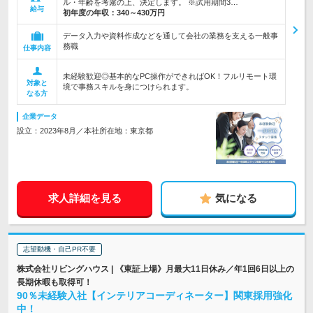
ル・年齢を考慮の上、決定します。 ※試用期間3…
給与
初年度の年収：
340～430万円
データ入力や資料作成などを通して会社の業務を支える一般事
務職
仕事内容
未経験歓迎◎基本的なPC操作ができればOK！フルリモート環
対象と
境で事務スキルを身につけられます。
なる方
企業データ
設立：2023年8月／本社所在地：東京都
求人詳細を見る
気になる
志望動機・自己PR不要
株式会社リビングハウス | 《東証上場》月最大11日休み／年1回6日以上の
長期休暇も取得可！
90％未経験入社【インテリアコーディネーター】関東採用強化
中！