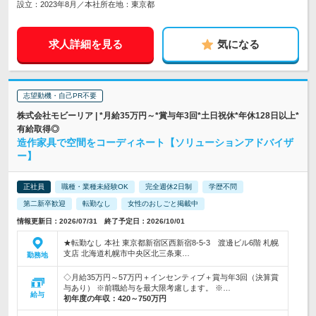
設立：2023年8月／本社所在地：東京都
求人詳細を見る
気になる
志望動機・自己PR不要
株式会社モビーリア | *月給35万円～*賞与年3回*土日祝休*年休128日以上*
有給取得◎
造作家具で空間をコーディネート【ソリューションアドバイザ
ー】
正社員
職種・業種未経験OK
完全週休2日制
学歴不問
第二新卒歓迎
転勤なし
女性のおしごと掲載中
情報更新日：2026/07/31 終了予定日：2026/10/01
★転勤なし 本社 東京都新宿区西新宿8-5-3 渡邊ビル6階 札幌
支店 北海道札幌市中央区北三条東…
勤務地
◇月給35万円～57万円＋インセンティブ＋賞与年3回（決算賞
与あり） ※前職給与を最大限考慮します。 ※…
給与
初年度の年収：
420～750万円