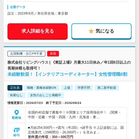
企業データ
設立：2023年8月／本社所在地：東京都
求人詳細を見る
気になる
志望動機・自己PR不要
株式会社リビングハウス | 《東証上場》月最大11日休み／年1回6日以上の
長期休暇も取得可！
未経験歓迎！【インテリアコーディネーター】女性管理職6割
正社員
職種・業種未経験OK
上場
学歴不問
第二新卒歓迎
転勤なし
女性のおしごと掲載中
情報更新日：2026/07/23 終了予定日：2026/08/24
全国約40店舗で募集中！※関東エリア採用強化中！ （関東・
中部・近畿・中国・四国・九州・北海道・東…
勤務地
■月給254,500円～+賞与（年2回）+諸手当 ※上記金額には、固
定残業代（15時間分・26,000円～）を含みま…
給与
初年度の年収：
350～500万円