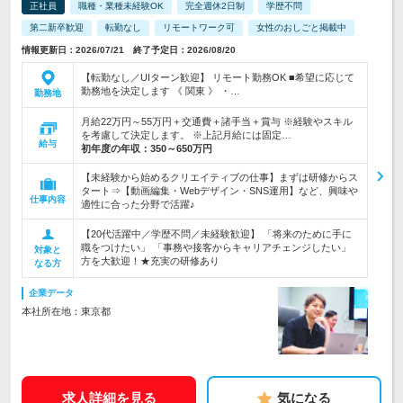
正社員
職種・業種未経験OK
完全週休2日制
学歴不問
第二新卒歓迎
転勤なし
リモートワーク可
女性のおしごと掲載中
情報更新日：2026/07/21 終了予定日：2026/08/20
【転勤なし／UIターン歓迎】 リモート勤務OK ■希望に応じて
勤務地を決定します 《 関東 》 ・…
勤務地
月給22万円～55万円＋交通費＋諸手当＋賞与 ※経験やスキル
を考慮して決定します。 ※上記月給には固定…
給与
初年度の年収：
350～650万円
【未経験から始めるクリエイティブの仕事】まずは研修からス
タート⇒【動画編集・Webデザイン・SNS運用】など、興味や
仕事内容
適性に合った分野で活躍♪
【20代活躍中／学歴不問／未経験歓迎】 「将来のために手に
職をつけたい」 「事務や接客からキャリアチェンジしたい」
対象と
方を大歓迎！★充実の研修あり
なる方
企業データ
本社所在地：東京都
求人詳細を見る
気になる