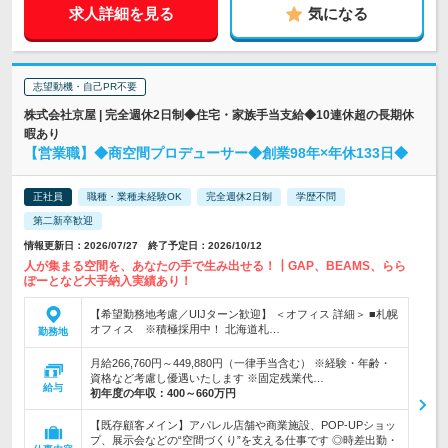
求人詳細を見る
気になる
志望動機・自己PR不要
株式会社京屋 | 完全週休2日制◆住宅・家族手当支給◆10連休超の長期休
暇あり
【営業職】◆商空間プロデューサー◆創業98年×年休133日◆
正社員
職種・業種未経験OK
完全週休2日制
学歴不問
第二新卒歓迎
情報更新日：2026/07/27 終了予定日：2026/10/12
人が集まる空間を、あなたの手で生み出せる！┃GAP、BEAMS、らら
ぽーとなど大手納入実績あり！
【希望勤務地考慮／UIJターン歓迎】 ＜オフィス 詳細＞ ■札幌
オフィス ※積極採用中！ 北海道札…
勤務地
月給266,760円～449,880円（一律手当含む） ※経験・年齢・
資格など考慮し優遇いたします ※固定残業代…
給与
初年度の年収：
400～660万円
【既存顧客メイン】アパレル店舗や商業施設、POP-UPショッ
プ、展示会などの“空間づくり”を支える仕事です ◎時差出勤・