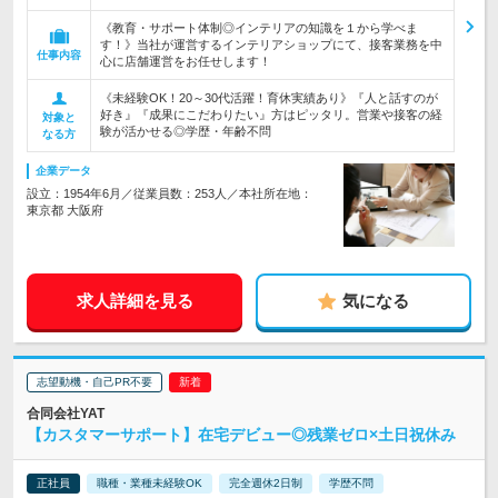
《教育・サポート体制◎インテリアの知識を１から学べま
す！》当社が運営するインテリアショップにて、接客業務を中
仕事内容
心に店舗運営をお任せします！
《未経験OK！20～30代活躍！育休実績あり》『人と話すのが
好き』『成果にこだわりたい』方はピッタリ。営業や接客の経
対象と
験が活かせる◎学歴・年齢不問
なる方
企業データ
設立：1954年6月／従業員数：253人／本社所在地：
東京都 大阪府
求人詳細を見る
気になる
志望動機・自己PR不要
合同会社YAT
【カスタマーサポート】在宅デビュー◎残業ゼロ×土日祝休み
正社員
職種・業種未経験OK
完全週休2日制
学歴不問