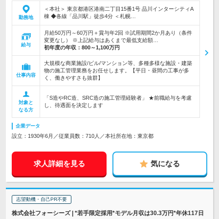
＜本社＞ 東京都港区港南二丁目15番1号 品川インターシティA
棟 ◆各線「品川駅」徒歩4分 ＜札幌…
勤務地
月給50万円～60万円＋賞与年2回 ※試用期間2か月あり（条件
変更なし） ※上記給与はあくまで最低支給額…
給与
初年度の年収：
800～1,100万円
大規模な商業施設/ビル/マンション等、多種多様な施設・建築
物の施工管理業務をお任せします。【平日・昼間の工事が多
仕事内容
く、働きやすさも抜群】
「S造やRC造、SRC造の施工管理経験者」 ★前職給与を考慮
対象と
し、待遇面を決定します
なる方
企業データ
設立：1930年6月／従業員数：710人／本社所在地：東京都
求人詳細を見る
気になる
志望動機・自己PR不要
株式会社フォーシーズ | *若手限定採用*モデル月収は30.3万円*年休117日