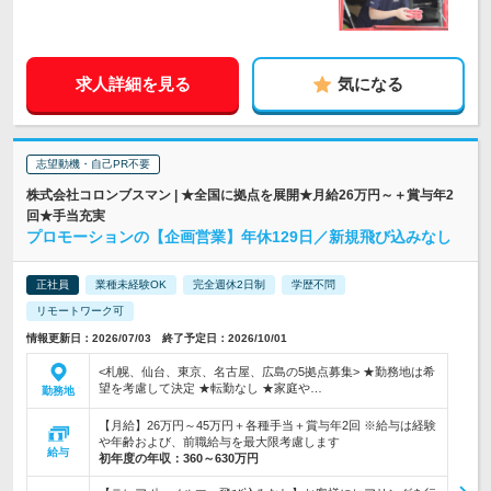
求人詳細を見る
気になる
志望動機・自己PR不要
株式会社コロンブスマン | ★全国に拠点を展開★月給26万円～＋賞与年2
回★手当充実
プロモーションの【企画営業】年休129日／新規飛び込みなし
正社員
業種未経験OK
完全週休2日制
学歴不問
リモートワーク可
情報更新日：2026/07/03 終了予定日：2026/10/01
<札幌、仙台、東京、名古屋、広島の5拠点募集> ★勤務地は希
望を考慮して決定 ★転勤なし ★家庭や…
勤務地
【月給】26万円～45万円＋各種手当＋賞与年2回 ※給与は経験
や年齢および、前職給与を最大限考慮します
給与
初年度の年収：
360～630万円