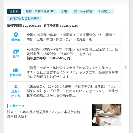
正社員
職種・業種未経験OK
上場
第二新卒歓迎
転勤なし
女性のおしごと掲載中
情報更新日：2026/07/24 終了予定日：2026/09/24
全国約40店舗で募集中！※関東エリア採用強化中！ （関東・
中部・近畿・中国・四国・九州・北海道・東…
勤務地
■月給254,500円～+賞与（年2回）+諸手当 ※上記金額には、固
定残業代（15時間分・26,000円～）を含みま…
給与
初年度の年収：
350～500万円
《教育・サポート体制◎インテリアの知識を１から学べま
す！》当社が運営するインテリアショップにて、接客業務を中
仕事内容
心に店舗運営をお任せします！
《未経験OK！20～30代活躍中！子育て中の社員多数》『人と
話すのが好き』『成果にこだわりたい』方はピッタリ。営業や
対象と
接客の経験が活かせる◎高卒以上
なる方
企業データ
設立：1954年6月／従業員数：253人／本社所在地：
東京都 大阪府