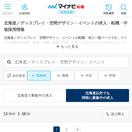
北海道版
メニュー
会員登録
閲覧履歴
検索
北海道／ディスプレイ・空間デザイン・イベントの求人・転職・中
途採用情報
北海道／ディスプレイ・空間デザイン・イベントの転職・求人一覧ページです。マイ
ナビ転職では放送・映像・音響、新聞・出版・印刷、広告などからもあなたにぴった
もっと見る
りの求人を探せます。
北海道／ディスプレイ・空間デザイン・イベント
勤務地
職種
年収
特徴
条件変更
北海道
以外でも
北海道
で募集中の求人
同時に募集中の求人
53
1
50
件中
-
件
並び替え
1
2