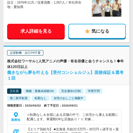
設立：1976年11月／従業員数：1,007人／本社所在
地：愛知県
求人詳細を見る
気になる
志望動機・自己PR不要
株式会社ワーサル | 人気アニメの声優・有名俳優と会うチャンスも！◆年
休120日以上
働きながら夢を叶える【受付コンシェルジュ】面接保証＆選考
１回
正社員
職種・業種未経験OK
完全週休2日制
学歴不問
第二新卒歓迎
転勤なし
女性のおしごと掲載中
情報更新日：2026/06/02 終了予定日：2026/09/21
☆転勤なし＆全国にある店舗の中で、ご自宅から通える範囲に
配属します。車通勤OKな店舗あり！☆ 対象…
勤務地
【エリア別給与】 ■北海道 月給22.5万円～30万円＋諸手当＋賞