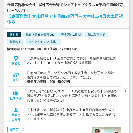
長田広告株式会社 | 屋外広告分野でシェアトップクラス★平均年収600万
円～700万円
【企画営業】★未経験でも月給28万円～★年休124日★土日祝
休み
正社員
職種・業種未経験OK
完全週休2日制
第二新卒歓迎
転勤なし
女性のおしごと掲載中
情報更新日：2026/08/06 終了予定日：2026/10/01
【原則転勤なし】 ★全国の営業所で募集！希望勤務地に配属
となります。 ★マイカー通勤OK＆営業車貸…
勤務地
月給28万9819円～37万5225円＋成績手当＋家族手当 ※経験・
能力等を考慮して決定いたします。 ※別途、…
給与
初年度の年収：
400～500万円
【約3ヶ月の研修からスタート！未経験でも安心◎】お客様の
認知度UP・集客UPにつながる広告を企画・提案します★街の
仕事内容
景色に自分の仕事が残る♪
【未経験・第二新卒歓迎】◆高卒以上◆普通自動車免許★20・
30代活躍中★広告に興味がある方、人と接することが好きな
対象と
方、歓迎！
なる方
企業データ