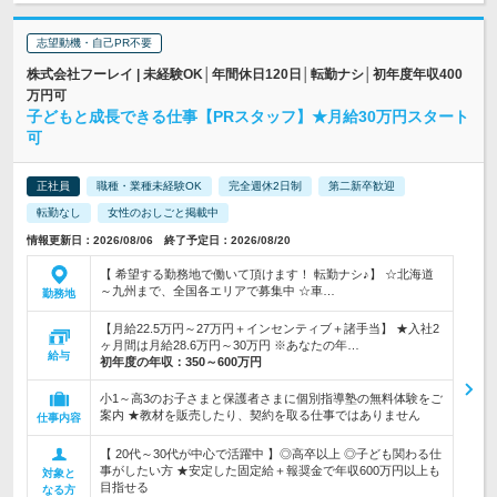
志望動機・自己PR不要
株式会社フーレイ | 未経験OK│年間休日120日│転勤ナシ│初年度年収400
万円可
子どもと成長できる仕事【PRスタッフ】★月給30万円スタート
可
正社員
職種・業種未経験OK
完全週休2日制
第二新卒歓迎
転勤なし
女性のおしごと掲載中
情報更新日：2026/08/06 終了予定日：2026/08/20
【 希望する勤務地で働いて頂けます！ 転勤ナシ♪】 ☆北海道
～九州まで、全国各エリアで募集中 ☆車…
勤務地
【月給22.5万円～27万円＋インセンティブ＋諸手当】 ★入社2
ヶ月間は月給28.6万円～30万円 ※あなたの年…
給与
初年度の年収：
350～600万円
小1～高3のお子さまと保護者さまに個別指導塾の無料体験をご
案内 ★教材を販売したり、契約を取る仕事ではありません
仕事内容
【 20代～30代が中心で活躍中 】◎高卒以上 ◎子ども関わる仕
事がしたい方 ★安定した固定給＋報奨金で年収600万円以上も
対象と
目指せる
なる方