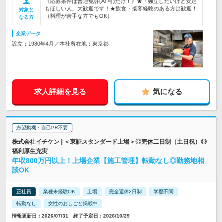
《応募条件は普通免許(AT可)だけ！》★「独立したいけど安定
もほしい人」大歓迎です！★飲食・接客経験のある方は歓迎！
対象と
（料理が苦手な方でもOK）
なる方
企業データ
設立：1980年4月／本社所在地：東京都
求人詳細を見る
気になる
志望動機・自己PR不要
株式会社イチケン | ＜東証スタンダード上場＞◎完休二日制（土日祝）◎
福利厚生充実
年収800万円以上！上場企業【施工管理】転勤なし◎勤務地相
談OK
正社員
業種未経験OK
上場
完全週休2日制
学歴不問
転勤なし
女性のおしごと掲載中
情報更新日：2026/07/31 終了予定日：2026/10/29