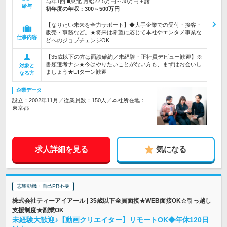
与年1回 ■東北 月給22.5万円～30万円＋諸…
給与
初年度の年収：
300～500万円
【なりたい未来を全力サポート】◆大手企業での受付・接客・
販売・事務など。★将来は希望に応じて本社やエンタメ事業な
仕事内容
どへのジョブチェンジOK
【35歳以下の方は面談確約／未経験・正社員デビュー歓迎】※
書類選考ナシ★今はやりたいことがない方も、まずはお会いし
対象と
ましょう★UIターン歓迎
なる方
企業データ
設立：2002年11月／従業員数：150人／本社所在地：
東京都
求人詳細を見る
気になる
志望動機・自己PR不要
株式会社ティーアイアール | 35歳以下全員面接★WEB面接OK☆引っ越し
支援制度★副業OK
未経験大歓迎♪【動画クリエイター】リモートOK◆年休120日