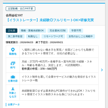
志望動機・自己PR不要
合同会社YAT
【イラストレーター】未経験◎フルリモートOK×研修充実
正社員
職種・業種未経験OK
完全週休2日制
学歴不問
第二新卒歓迎
転勤なし
リモートワーク可
女性のおしごと掲載中
情報更新日：2026/06/23 終了予定日：2026/09/21
＼場所に縛られない働き方を実現／ 全国どこからでも勤務で
きるフルリモート環境です。 出社の必要はな…
勤務地
月給：27万円~40万円＋各種手当＋賞与年2回 ※経験・スキ
ル・年齢を考慮の上、決定します。 ※試用期間3…
給与
初年度の年収：
378～560万円
イラスト制作を通して企業やサービスの魅力を発信するイラス
トレーター職
仕事内容
未経験歓迎◎まずは基本的なPC操作ができればOK！フルリモ
対象と
ート環境でイラスト制作スキルを身につけられます♪
なる方
企業データ