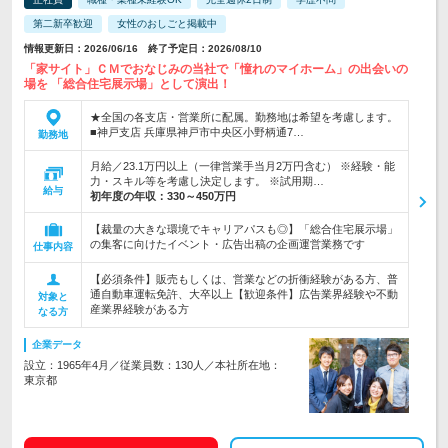
第二新卒歓迎
女性のおしごと掲載中
情報更新日：2026/06/16 終了予定日：2026/08/10
「家サイト」ＣＭでおなじみの当社で「憧れのマイホーム」の出会いの
場を 「総合住宅展示場」として演出！
★全国の各支店・営業所に配属。勤務地は希望を考慮します。
■神戸支店 兵庫県神戸市中央区小野柄通7…
勤務地
月給／23.1万円以上（一律営業手当月2万円含む） ※経験・能
力・スキル等を考慮し決定します。 ※試用期…
給与
初年度の年収：
330～450万円
【裁量の大きな環境でキャリアパスも◎】「総合住宅展示場」
の集客に向けたイベント・広告出稿の企画運営業務です
仕事内容
【必須条件】販売もしくは、営業などの折衝経験がある方、普
通自動車運転免許、大卒以上【歓迎条件】広告業界経験や不動
対象と
産業界経験がある方
なる方
企業データ
設立：1965年4月／従業員数：130人／本社所在地：
東京都