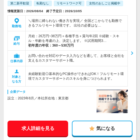
第二新卒歓迎
転勤なし
リモートワーク可
女性のおしごと掲載中
情報更新日：2026/08/04 終了予定日：2026/10/05
＼場所に縛られない働き方を実現／ 全国どこからでも勤務で
きるフルリモート環境です。 出社の必要はな…
勤務地
月給：26万円~38万円＋各種手当＋賞与年2回 ※経験・スキ
ル・年齢を考慮の上、決定します。 ※試用期間3…
給与
初年度の年収：
360～530万円
お問い合わせ対応やデータ入力などを通して、お客様と会社を
支えるカスタマーサポート職。
仕事内容
未経験歓迎◎基本的なPC操作ができればOK！フルリモート環
対象と
境でカスタマーサポートのスキルを身につけられます。
なる方
企業データ
設立：2023年8月／本社所在地：東京都
求人詳細を見る
気になる