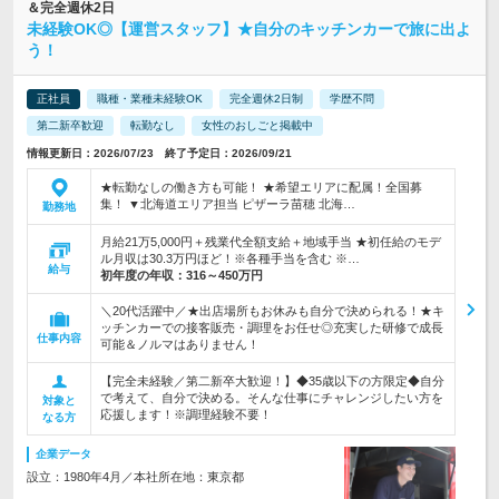
＆完全週休2日
未経験OK◎【運営スタッフ】★自分のキッチンカーで旅に出よ
う！
正社員
職種・業種未経験OK
完全週休2日制
学歴不問
第二新卒歓迎
転勤なし
女性のおしごと掲載中
情報更新日：2026/07/23 終了予定日：2026/09/21
★転勤なしの働き方も可能！ ★希望エリアに配属！全国募
集！ ▼北海道エリア担当 ピザーラ苗穂 北海…
勤務地
月給21万5,000円＋残業代全額支給＋地域手当 ★初任給のモデ
ル月収は30.3万円ほど！※各種手当を含む ※…
給与
初年度の年収：
316～450万円
＼20代活躍中／★出店場所もお休みも自分で決められる！★キ
ッチンカーでの接客販売・調理をお任せ◎充実した研修で成長
仕事内容
可能＆ノルマはありません！
【完全未経験／第二新卒大歓迎！】◆35歳以下の方限定◆自分
で考えて、自分で決める。そんな仕事にチャレンジしたい方を
対象と
応援します！※調理経験不要！
なる方
企業データ
設立：1980年4月／本社所在地：東京都