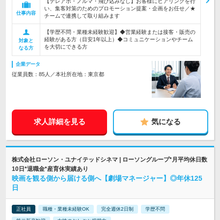
【テレアポ・ノルマ・飛び込みなし】お客様にヒアリングを行
い、集客対策のためのプロモーション提案・企画をお任せ／★
仕事内容
チームで連携して取り組みます
【学歴不問・業種未経験歓迎】◆営業経験または接客・販売の
経験がある方（目安1年以上）◆コミュニケーションやチーム
対象と
を大切にできる方
なる方
企業データ
従業員数：85人／本社所在地：東京都
求人詳細を見る
気になる
株式会社ローソン・ユナイテッドシネマ | ローソングループ*月平均休日数
10日*退職金*産育休実績あり
映画を観る側から届ける側へ【劇場マネージャー】◎年休125
日
正社員
職種・業種未経験OK
完全週休2日制
学歴不問