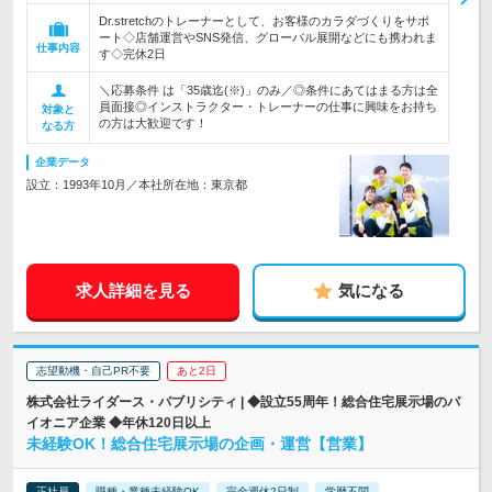
Dr.stretchのトレーナーとして、お客様のカラダづくりをサポ
ート◇店舗運営やSNS発信、グローバル展開などにも携われま
仕事内容
す◇完休2日
＼応募条件 は「35歳迄(※)」のみ／◎条件にあてはまる方は全
員面接◎インストラクター・トレーナーの仕事に興味をお持ち
対象と
の方は大歓迎です！
なる方
企業データ
設立：1993年10月／本社所在地：東京都
求人詳細を見る
気になる
志望動機・自己PR不要
あと2日
株式会社ライダース・パブリシティ | ◆設立55周年！総合住宅展示場のパ
イオニア企業 ◆年休120日以上
未経験OK！総合住宅展示場の企画・運営【営業】
正社員
職種・業種未経験OK
完全週休2日制
学歴不問