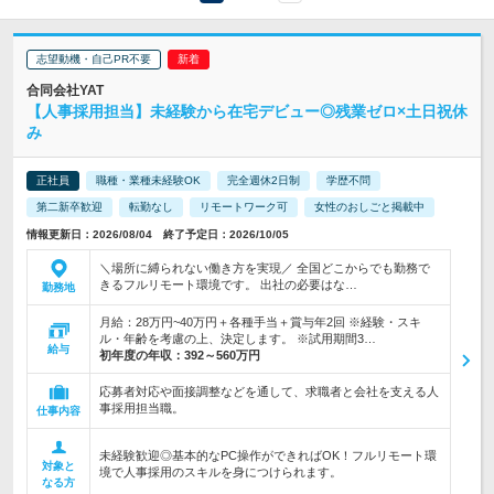
志望動機・自己PR不要
合同会社YAT
【人事採用担当】未経験から在宅デビュー◎残業ゼロ×土日祝休
み
正社員
職種・業種未経験OK
完全週休2日制
学歴不問
第二新卒歓迎
転勤なし
リモートワーク可
女性のおしごと掲載中
情報更新日：2026/08/04 終了予定日：2026/10/05
＼場所に縛られない働き方を実現／ 全国どこからでも勤務で
きるフルリモート環境です。 出社の必要はな…
勤務地
月給：28万円~40万円＋各種手当＋賞与年2回 ※経験・スキ
ル・年齢を考慮の上、決定します。 ※試用期間3…
給与
初年度の年収：
392～560万円
応募者対応や面接調整などを通して、求職者と会社を支える人
事採用担当職。
仕事内容
未経験歓迎◎基本的なPC操作ができればOK！フルリモート環
対象と
境で人事採用のスキルを身につけられます。
なる方