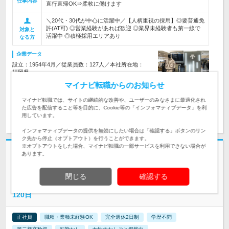
仕事内容
直行直帰OK⇒柔軟に働けます
＼20代・30代が中心に活躍中／【人柄重視の採用】◎要普通免
許(AT可) ◎営業経験があれば歓迎 ◎業界未経験者も第一線で
対象と
活躍中 ◎積極採用エリアあり
なる方
企業データ
設立：1954年4月／従業員数：127人／本社所在地：
福岡県
マイナビ転職からのお知らせ
マイナビ転職では、サイトの継続的な改善や、ユーザーのみなさまに最適化され
た広告を配信すること等を目的に、Cookie等の「インフォマティブデータ」を利
求人詳細を見る
気になる
用しています。
インフォマティブデータの提供を無効にしたい場合は「確認する」ボタンのリン
ク先から停止（オプトアウト）を行うことができます。
※オプトアウトをした場合、マイナビ転職の一部サービスを利用できない場合が
志望動機・自己PR不要
あります。
ファナティクス・ジャパン合同会社 | ◆大谷選手のグッズ販売独占契約等
あり ◆グローバルに活躍可能
閉じる
確認する
＼プロスポーツの公式ショップ／【ストア運営】★年間休日
120日
正社員
職種・業種未経験OK
完全週休2日制
学歴不問