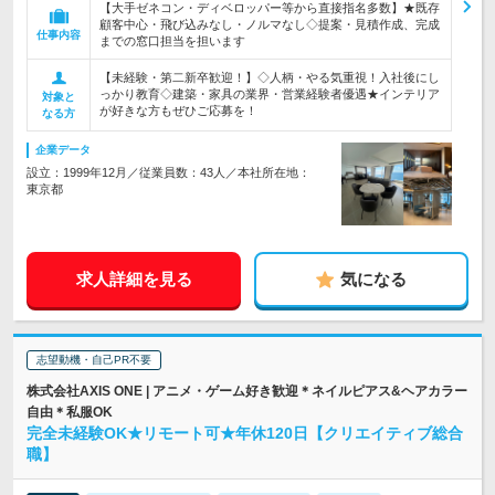
【大手ゼネコン・ディベロッパー等から直接指名多数】★既存
顧客中心・飛び込みなし・ノルマなし◇提案・見積作成、完成
仕事内容
までの窓口担当を担います
【未経験・第二新卒歓迎！】◇人柄・やる気重視！入社後にし
っかり教育◇建築・家具の業界・営業経験者優遇★インテリア
対象と
が好きな方もぜひご応募を！
なる方
企業データ
設立：1999年12月／従業員数：43人／本社所在地：
東京都
求人詳細を見る
気になる
志望動機・自己PR不要
株式会社AXIS ONE | アニメ・ゲーム好き歓迎＊ネイルピアス&ヘアカラー
自由＊私服OK
完全未経験OK★リモート可★年休120日【クリエイティブ総合
職】