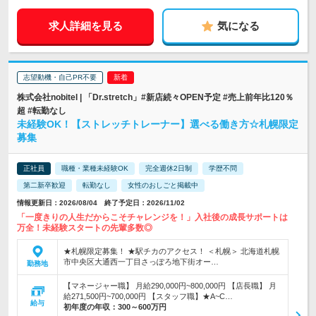
求人詳細を見る
気になる
志望動機・自己PR不要
株式会社nobitel | 「Dr.stretch」#新店続々OPEN予定 #売上前年比120％
超 #転勤なし
未経験OK！【ストレッチトレーナー】選べる働き方☆札幌限定
募集
正社員
職種・業種未経験OK
完全週休2日制
学歴不問
第二新卒歓迎
転勤なし
女性のおしごと掲載中
情報更新日：2026/08/04 終了予定日：2026/11/02
「一度きりの人生だからこそチャレンジを！」入社後の成長サポートは
万全！未経験スタートの先輩多数◎
★札幌限定募集！ ★駅チカのアクセス！ ＜札幌＞ 北海道札幌
市中央区大通西一丁目さっぽろ地下街オー…
勤務地
【マネージャー職】 月給290,000円~800,000円 【店長職】 月
給271,500円~700,000円 【スタッフ職】★A~C…
給与
初年度の年収：
300～600万円