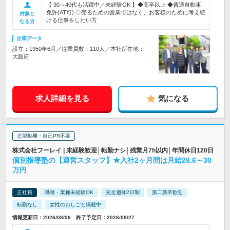
【 30～40代も活躍中／未経験OK 】◆高卒以上 ◆普通自動車
免許(AT可) ◇売るための営業ではなく、お客様のために考え続
対象と
ける仕事をしたい方
なる方
企業データ
設立：1950年6月／従業員数：110人／本社所在地：
大阪府
求人詳細を見る
気になる
志望動機・自己PR不要
株式会社フーレイ | 未経験歓迎│転勤ナシ│残業月7h以内│年間休日120日
個別指導塾の【運営スタッフ】★入社2ヶ月間は月給28.6～30
万円
正社員
職種・業種未経験OK
完全週休2日制
第二新卒歓迎
転勤なし
女性のおしごと掲載中
情報更新日：2026/08/06 終了予定日：2026/08/27