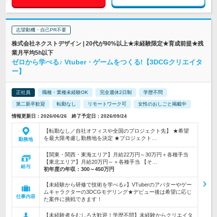
志望動機・自己PR不要
株式会社ネクストデザイン | 20代が90%以上★未経験限定★育成前提★残
業月平均5h以下
ゼロから学べる♪ Vtuber・ゲームをつくる!【3DCGクリエイタ
ー】
正社員
職種・業種未経験OK
完全週休2日制
学歴不問
第二新卒歓迎
転勤なし
リモートワーク可
女性のおしごと掲載中
情報更新日：2026/06/26 終了予定日：2026/09/24
【転勤なし／自社オフィスや全国のプロジェクト先】 ★希望
を最大限考慮し勤務地を決定 ★プロジェクト…
勤務地
【関東・関西・東海エリア】月給22万円～30万円＋各種手当
【東北エリア】月給20万円～＋各種手当 【そ…
給与
初年度の年収：
300～450万円
【未経験から研修で技術を学べる♪】VTuberのアバターやゲー
ムキャラクターの3DCGモデリング★デビュー後は希望に応じ
仕事内容
た案件に挑戦できます！
【未経験者をむしろ大歓迎！学歴不問】未経験からクリエイタ