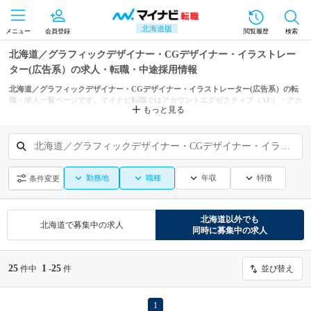
北海道版
メニュー
会員登録
閲覧履歴
検索
北海道／グラフィックデザイナー・CGデザイナー・イラストレー
ター(広告系）の求人・転職・中途採用情報
北海道／グラフィックデザイナー・CGデザイナー・イラストレーター(広告系）の転
職・求人一覧ページです。マイナビ転職ではアカウントエグゼクティブ（AE）・アカ
もっと見る
ウントプランナー、メディアプランナー（MP）、クリエイティブディレクターなど
からもあなたにぴったりの求人を探せます。
北海道／グラフィックデザイナー・CGデザイナー・イラストレーター(広告系）
勤務地
職種
年収
特徴
条件変更
北海道
以外でも
北海道
で募集中の求人
同時に募集中の求人
25
1
25
件中
-
件
並び替え
1