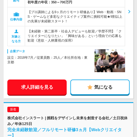
給与
初年度の年収：
350～700万円
【プロ講師による9ヶ月のリモート研修あり】Web・動画・SN
S・ゲームなど多彩なクリエイティブ案件に挑戦可能★9割以上
仕事内容
の先輩が未経験スタート！
【未経験・第二新卒・社会人デビューも歓迎／学歴不問】「ク
リエイターになりたい」「興味がある」という理由での応募も
対象と
歓迎《意欲・人柄重視の採用》
なる方
企業データ
設立：2018年7月／従業員数：25人／本社所在地：東
京都
求人詳細を見る
気になる
株式会社インスラート | 挑戦をデザインし未来を創造する会社／土日祝休
み／年休125日
完全未経験歓迎／フルリモート研修3ヵ月【Webクリエイタ
ー】