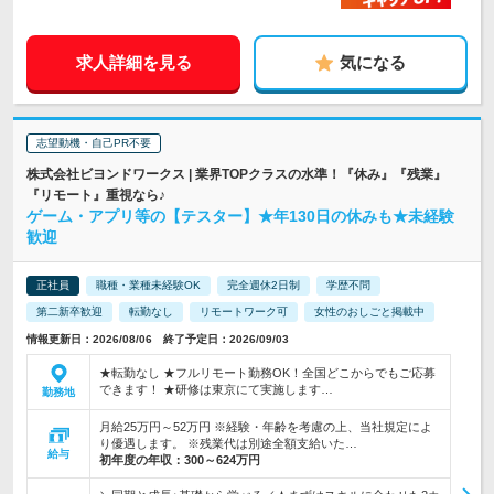
求人詳細を見る
気になる
志望動機・自己PR不要
株式会社ビヨンドワークス | 業界TOPクラスの水準！『休み』『残業』
『リモート』重視なら♪
ゲーム・アプリ等の【テスター】★年130日の休みも★未経験
歓迎
正社員
職種・業種未経験OK
完全週休2日制
学歴不問
第二新卒歓迎
転勤なし
リモートワーク可
女性のおしごと掲載中
情報更新日：2026/08/06 終了予定日：2026/09/03
★転勤なし ★フルリモート勤務OK！全国どこからでもご応募
できます！ ★研修は東京にて実施します…
勤務地
月給25万円～52万円 ※経験・年齢を考慮の上、当社規定によ
り優遇します。 ※残業代は別途全額支給いた…
給与
初年度の年収：
300～624万円