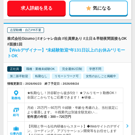
求人詳細を見る
気になる
志望動機・自己PR不要
株式会社Gizumo | #オシャレ自由 #社員寮あり #土日＆早朝夜間面接もOK
#面接1回
【Webデザイナー】*未経験歓迎*年131日以上のお休み*リモー
トOK
正社員
職種・業種未経験OK
完全週休2日制
学歴不問
第二新卒歓迎
転勤なし
リモートワーク可
女性のおしごと掲載中
情報更新日：2026/06/23 終了予定日：2026/08/24
★転勤なし！渋谷駅から徒歩5分！ ★フルリモート勤務OK！
全国どこからでもご応募できます！ ★研修…
勤務地
月給：25万円～60万円 ※経験・年齢を考慮の上、当社規定に
より優遇します。 ※残業代は別途全額支給い…
給与
初年度の年収：
300～720万円
【同期と学べる社内研修からスタート】◆Webサイトのデザイ
ン、コーディング、アプリケーション開発等をお任せします
仕事内容