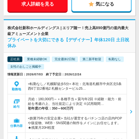
求人詳細を見る
気になる
株式会社新和ホールディングス | エリア随一！売上高890億円の道内最大
級アミューズメント企業
プライベートを大切にできる【デザイナー】年休120日 土日祝
休み
正社員
業種未経験OK
完全週休2日制
第二新卒歓迎
転勤なし
女性のおしごと掲載中
情報更新日：2026/07/03 終了予定日：2026/12/24
<転勤なし／札幌駅徒歩5分> 本社：北海道札幌市中央区北5条
西6丁目2番地2 札幌センタービル25…
勤務地
月給：180,000円～＋各種手当＋賞与年2回 ※経験・能力・前
給を考慮の上、当社規定により決定 ※試用期間…
給与
初年度の年収：
350～600万円
<創業75年の安定企業> 当社が運営するパチンコ店の店内POP
や販促物、WEB・SNS関連の制作をメインにお任せします。
仕事内容
★残業月20H程度