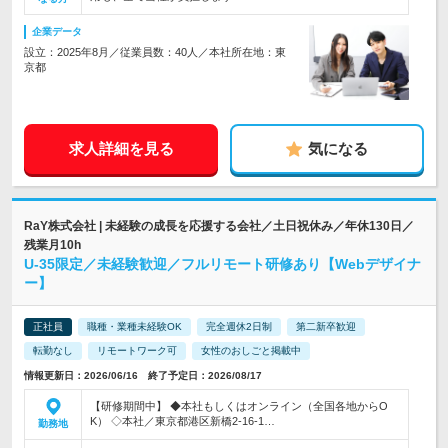
企業データ
設立：2025年8月／従業員数：40人／本社所在地：東
京都
求人詳細を見る
気になる
RaY株式会社 | 未経験の成長を応援する会社／土日祝休み／年休130日／
残業月10h
U-35限定／未経験歓迎／フルリモート研修あり【Webデザイナ
ー】
正社員
職種・業種未経験OK
完全週休2日制
第二新卒歓迎
転勤なし
リモートワーク可
女性のおしごと掲載中
情報更新日：2026/06/16 終了予定日：2026/08/17
【研修期間中】 ◆本社もしくはオンライン（全国各地からO
K） ◇本社／東京都港区新橋2-16-1…
勤務地