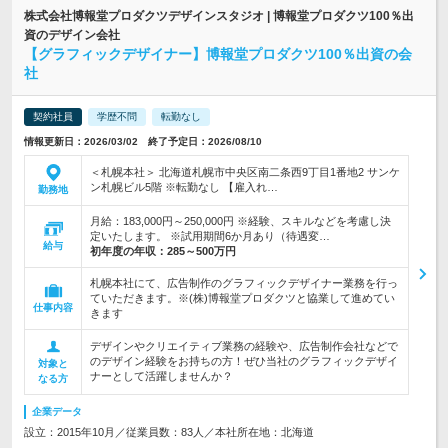
株式会社博報堂プロダクツデザインスタジオ | 博報堂プロダクツ100％出
資のデザイン会社
【グラフィックデザイナー】博報堂プロダクツ100％出資の会
社
契約社員
学歴不問
転勤なし
情報更新日：2026/03/02 終了予定日：2026/08/10
＜札幌本社＞ 北海道札幌市中央区南二条西9丁目1番地2 サンケ
ン札幌ビル5階 ※転勤なし 【雇入れ…
勤務地
月給：183,000円～250,000円 ※経験、スキルなどを考慮し決
定いたします。 ※試用期間6か月あり（待遇変…
給与
初年度の年収：
285～500万円
札幌本社にて、広告制作のグラフィックデザイナー業務を行っ
ていただきます。※(株)博報堂プロダクツと協業して進めてい
仕事内容
きます
デザインやクリエイティブ業務の経験や、広告制作会社などで
のデザイン経験をお持ちの方！ぜひ当社のグラフィックデザイ
対象と
ナーとして活躍しませんか？
なる方
企業データ
設立：2015年10月／従業員数：83人／本社所在地：北海道