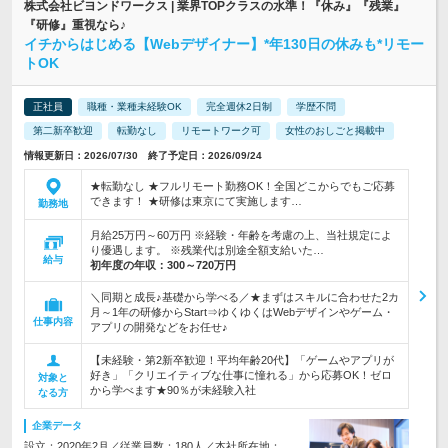
株式会社ビヨンドワークス | 業界TOPクラスの水準！『休み』『残業』
『研修』重視なら♪
イチからはじめる【Webデザイナー】*年130日の休みも*リモー
トOK
正社員
職種・業種未経験OK
完全週休2日制
学歴不問
第二新卒歓迎
転勤なし
リモートワーク可
女性のおしごと掲載中
情報更新日：2026/07/30 終了予定日：2026/09/24
★転勤なし ★フルリモート勤務OK！全国どこからでもご応募
できます！ ★研修は東京にて実施します…
勤務地
月給25万円～60万円 ※経験・年齢を考慮の上、当社規定によ
り優遇します。 ※残業代は別途全額支給いた…
給与
初年度の年収：
300～720万円
＼同期と成長♪基礎から学べる／★まずはスキルに合わせた2カ
月～1年の研修からStart⇒ゆくゆくはWebデザインやゲーム・
仕事内容
アプリの開発などをお任せ♪
【未経験・第2新卒歓迎！平均年齢20代】「ゲームやアプリが
好き」「クリエイティブな仕事に憧れる」から応募OK！ゼロ
対象と
から学べます★90％が未経験入社
なる方
企業データ
設立：2020年2月／従業員数：180人／本社所在地：