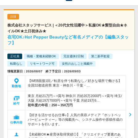
株式会社スタッフサービス | ＜20代女性活躍中＞私服OK★髪型自由★ネ
イルOK★土日祝休み★
在宅OK♪Hot Pepper Beautyなど有名メディアの【編集スタッ
フ】
正社員
職種・業種未経験OK
完全週休2日制
第二新卒歓迎
転勤なし
リモートワーク可
女性のおしごと掲載中
情報更新日：2026/08/07 終了予定日：2026/09/03
【WEB面接1回／転居を伴う転勤なし／好きな場所で働ける】
全国32都道府県 東京・神奈川・千葉・…
勤務地
東京 月給21万円～+賞与 神奈川 月給20万2000円～+賞与 埼玉/
大阪 月給19万7000円～+賞与 千葉 月給19万6…
給与
初年度の年収：
250～350万円
【好きを活かせるお仕事♪】人気の美容メディア『ホットペッ
パービューティー』等の掲載先へ、システム操作や原稿作成の
仕事内容
サポートを行います。
【未経験OK★産育休取得実績◎】「クリエイティブ要素のあ