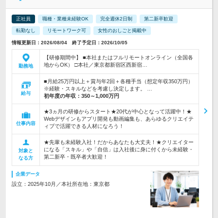
正社員
職種・業種未経験OK
完全週休2日制
第二新卒歓迎
転勤なし
リモートワーク可
女性のおしごと掲載中
情報更新日：2026/08/04 終了予定日：2026/10/05
【研修期間中】 ■本社またはフルリモートオンライン（全国各
地からOK） □本社／東京都新宿区西新宿…
勤務地
■月給25万円以上＋賞与年2回＋各種手当（想定年収350万円）
※経験・スキルなどを考慮し決定します。 …
給与
初年度の年収：
350～1,000万円
★3ヵ月の研修からスタート★20代が中心となって活躍中！★
Webデザインもアプリ開発も動画編集も、あらゆるクリエイテ
仕事内容
ィブで活躍できる人材になろう！
★先輩も未経験入社！だからあなたも大丈夫！★クリエイター
になる「スキル」や「自信」は入社後に身に付くから未経験・
対象と
第二新卒・既卒者大歓迎！
なる方
企業データ
設立：2025年10月／本社所在地：東京都