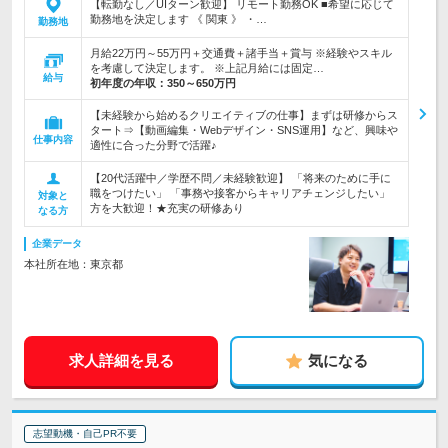
【転勤なし／UIターン歓迎】 リモート勤務OK ■希望に応じて
勤務地を決定します 《 関東 》 ・…
勤務地
月給22万円～55万円＋交通費＋諸手当＋賞与 ※経験やスキル
を考慮して決定します。 ※上記月給には固定…
給与
初年度の年収：
350～650万円
【未経験から始めるクリエイティブの仕事】まずは研修からス
タート⇒【動画編集・Webデザイン・SNS運用】など、興味や
仕事内容
適性に合った分野で活躍♪
【20代活躍中／学歴不問／未経験歓迎】 「将来のために手に
職をつけたい」 「事務や接客からキャリアチェンジしたい」
対象と
方を大歓迎！★充実の研修あり
なる方
企業データ
本社所在地：東京都
求人詳細を見る
気になる
志望動機・自己PR不要