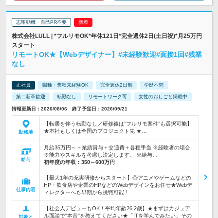
志望動機・自己PR不要
株式会社LULL | *フルリモOK*年休121日*完全週休2日(土日祝)*月25万円
スタート
リモートOK★【Webデザイナー】#未経験歓迎#面接1回#残業
なし
正社員
職種・業種未経験OK
完全週休2日制
学歴不問
第二新卒歓迎
転勤なし
リモートワーク可
女性のおしごと掲載中
情報更新日：2026/08/06 終了予定日：2026/09/21
【転居を伴う転勤なし／研修後は”フルリモ案件”も選択可能】
★本社もしくは全国のプロジェクト先 ★…
勤務地
月給35万円～＋業績賞与＋交通費＋各種手当 ※経験者の場合
※能力やスキルを考慮し決定します。 ※給与…
給与
初年度の年収：
350～600万円
【最大1年の充実研修からスタート】◎アニメやゲームなどの
HP・飲食店や企業のHPなどのWebデザインをお任せ★Webデ
仕事内容
ィレクターへも早期から挑戦可能！
【社会人デビューもOK！平均年齢26.2歳】★まずはカジュア
ル面談で"本音"を教えてください★「ITを学んでみたい」その
対象と