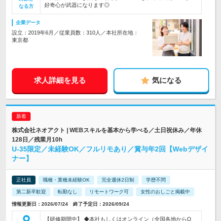
好奇心が武器になります◎
なる方
企業データ
設立：2019年6月／従業員数：310人／本社所在地：
東京都
求人詳細を見る
気になる
株式会社ネオアクト | WEBスキルを基本から学べる／土日祝休み／年休
128日／残業月10h
U-35限定／未経験OK／フルリモあり／賞与年2回【Webデザイ
ナー】
正社員
職種・業種未経験OK
完全週休2日制
学歴不問
第二新卒歓迎
転勤なし
リモートワーク可
女性のおしごと掲載中
情報更新日：2026/07/24 終了予定日：2026/09/24
【研修期間中】 ◆本社もしくはオンライン（全国各地からO