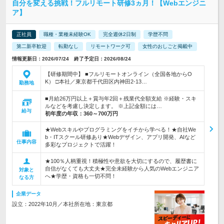
自分を変える挑戦！フルリモート研修3ヵ月！【Webエンジニ
ア】
正社員
職種・業種未経験OK
完全週休2日制
学歴不問
第二新卒歓迎
転勤なし
リモートワーク可
女性のおしごと掲載中
情報更新日：2026/07/24 終了予定日：2026/08/24
【研修期間中】 ■フルリモートオンライン（全国各地からO
K） □本社／東京都千代田区内神田2-13…
勤務地
■月給26万円以上＋賞与年2回＋残業代全額支給 ※経験・スキ
ルなどを考慮し決定します。 ※上記金額には…
給与
初年度の年収：
360～700万円
★Webスキルやプログラミングをイチから学べる！★自社We
b・ITスクール研修あり★Webデザイン、アプリ開発、AIなど
仕事内容
多彩なプロジェクトで活躍！
★100％人柄重視！積極性や意欲を大切にするので、履歴書に
自信がなくても大丈夫★完全未経験から人気のWebエンジニア
対象と
へ★学歴・資格も一切不問！
なる方
企業データ
設立：2022年10月／本社所在地：東京都