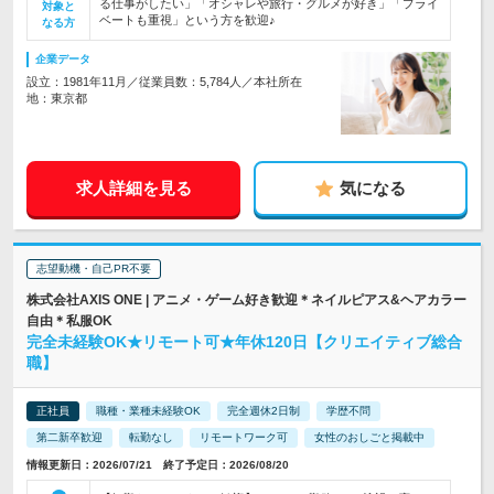
る仕事がしたい」「オシャレや旅行・グルメが好き」「プライ
対象と
ベートも重視」という方を歓迎♪
なる方
企業データ
設立：1981年11月／従業員数：5,784人／本社所在
地：東京都
求人詳細を見る
気になる
志望動機・自己PR不要
株式会社AXIS ONE | アニメ・ゲーム好き歓迎＊ネイルピアス&ヘアカラー
自由＊私服OK
完全未経験OK★リモート可★年休120日【クリエイティブ総合
職】
正社員
職種・業種未経験OK
完全週休2日制
学歴不問
第二新卒歓迎
転勤なし
リモートワーク可
女性のおしごと掲載中
情報更新日：2026/07/21 終了予定日：2026/08/20