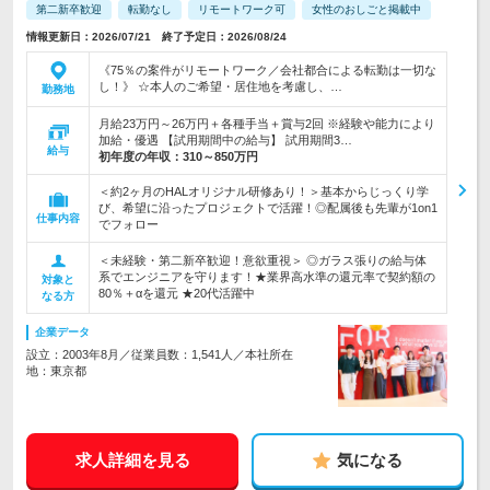
第二新卒歓迎
転勤なし
リモートワーク可
女性のおしごと掲載中
情報更新日：2026/07/21 終了予定日：2026/08/24
《75％の案件がリモートワーク／会社都合による転勤は一切な
し！》 ☆本人のご希望・居住地を考慮し、…
勤務地
月給23万円～26万円＋各種手当＋賞与2回 ※経験や能力により
加給・優遇 【試用期間中の給与】 試用期間3…
給与
初年度の年収：
310～850万円
＜約2ヶ月のHALオリジナル研修あり！＞基本からじっくり学
び、希望に沿ったプロジェクトで活躍！◎配属後も先輩が1on1
仕事内容
でフォロー
＜未経験・第二新卒歓迎！意欲重視＞ ◎ガラス張りの給与体
系でエンジニアを守ります！★業界高水準の還元率で契約額の
対象と
80％＋αを還元 ★20代活躍中
なる方
企業データ
設立：2003年8月／従業員数：1,541人／本社所在
地：東京都
求人詳細を見る
気になる