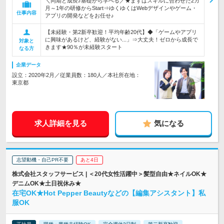
＼同期と成長♪基礎から学べる／★まずはスキルに合わせた2カ
月～1年の研修からStart⇒ゆくゆくはWebデザインやゲーム・
仕事内容
アプリの開発などをお任せ♪
【未経験・第2新卒歓迎！平均年齢20代】◆「ゲームやアプリ
に興味があるけど、経験がない...」⇒大丈夫！ゼロから成長で
対象と
きます★90％が未経験スタート
なる方
企業データ
設立：2020年2月／従業員数：180人／本社所在地：
東京都
求人詳細を見る
気になる
志望動機・自己PR不要
あと4日
株式会社スタッフサービス | ＜20代女性活躍中＞髪型自由★ネイルOK★
デニムOK★土日祝休み★
在宅OK★Hot Pepper Beautyなどの【編集アシスタント】私
服OK