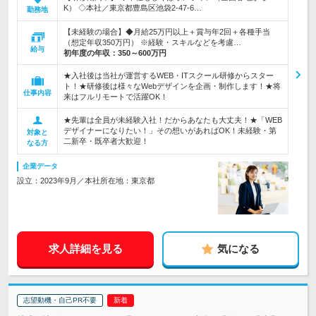
K） ◇本社／東京都豊島区池袋2-47-6…
勤務地
【未経験の場合】◆月給25万円以上＋賞与年2回＋各種手当
（想定年収350万円） ※経験・スキルなどを考慮…
給与
初年度の年収：
350～600万円
★入社後は当社が運営するWEB・ITスクール研修からスター
ト！★研修後は様々なWebデザインを企画・制作します！★将
仕事内容
来はフルリモートで活躍OK！
★先輩は全員が未経験入社！だからあなたも大丈夫！★「WEB
デザイナーになりたい！」その想いがあればOK！未経験・第
対象と
二新卒・既卒者大歓迎！
なる方
企業データ
設立：2023年9月／本社所在地：東京都
求人詳細を見る
気になる
志望動機・自己PR不要