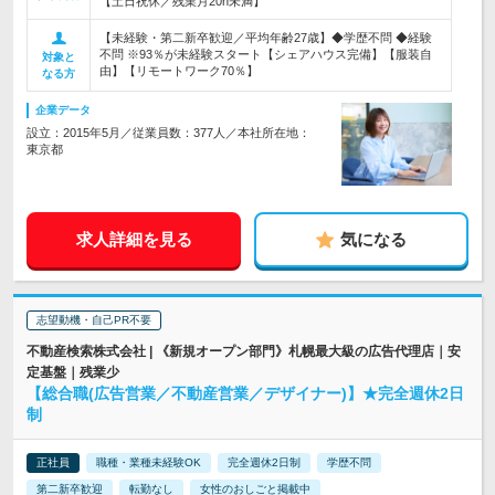
【土日祝休／残業月20h未満】
【未経験・第二新卒歓迎／平均年齢27歳】◆学歴不問 ◆経験
不問 ※93％が未経験スタート【シェアハウス完備】【服装自
対象と
由】【リモートワーク70％】
なる方
企業データ
設立：2015年5月／従業員数：377人／本社所在地：
東京都
求人詳細を見る
気になる
志望動機・自己PR不要
不動産検索株式会社 | 《新規オープン部門》札幌最大級の広告代理店｜安
定基盤｜残業少
【総合職(広告営業／不動産営業／デザイナー)】★完全週休2日
制
正社員
職種・業種未経験OK
完全週休2日制
学歴不問
第二新卒歓迎
転勤なし
女性のおしごと掲載中