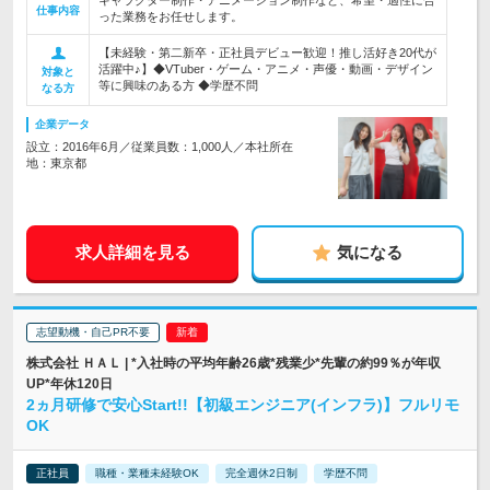
キャラクター制作・アニメーション制作など、希望・適性に合
仕事内容
った業務をお任せします。
【未経験・第二新卒・正社員デビュー歓迎！推し活好き20代が
活躍中♪】◆VTuber・ゲーム・アニメ・声優・動画・デザイン
対象と
等に興味のある方 ◆学歴不問
なる方
企業データ
設立：2016年6月／従業員数：1,000人／本社所在
地：東京都
求人詳細を見る
気になる
志望動機・自己PR不要
株式会社 ＨＡＬ | *入社時の平均年齢26歳*残業少*先輩の約99％が年収
UP*年休120日
2ヵ月研修で安心Start!!【初級エンジニア(インフラ)】フルリモ
OK
正社員
職種・業種未経験OK
完全週休2日制
学歴不問