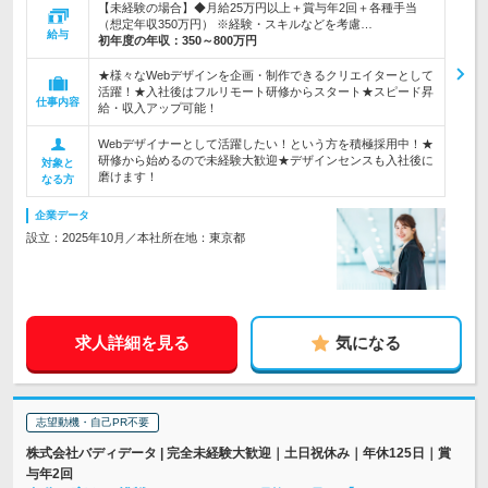
【未経験の場合】◆月給25万円以上＋賞与年2回＋各種手当
（想定年収350万円） ※経験・スキルなどを考慮…
給与
初年度の年収：
350～800万円
★様々なWebデザインを企画・制作できるクリエイターとして
活躍！★入社後はフルリモート研修からスタート★スピード昇
仕事内容
給・収入アップ可能！
Webデザイナーとして活躍したい！という方を積極採用中！★
研修から始めるので未経験大歓迎★デザインセンスも入社後に
対象と
磨けます！
なる方
企業データ
設立：2025年10月／本社所在地：東京都
求人詳細を見る
気になる
志望動機・自己PR不要
株式会社バディデータ | 完全未経験大歓迎｜土日祝休み｜年休125日｜賞
与年2回