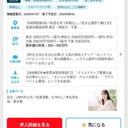
正社員
職種・業種未経験OK
完全週休2日制
第二新卒歓迎
転勤なし
リモートワーク可
女性のおしごと掲載中
情報更新日：2026/07/07 終了予定日：2026/08/10
【WEB面接1回／転居を伴う転勤なし／好きな場所で働ける】
全国32都道府県 東京・神奈川・千葉・…
勤務地
東京 月給21万円～+賞与 神奈川 月給20万2000円～+賞与 埼玉/
大阪 月給19万7000円～+賞与 千葉 月給19万6…
給与
初年度の年収：
250～350万円
【好きを活かせるお仕事♪】人気の美容メディア『ホットペッ
パービューティー』等の掲載先へ、システム操作や原稿作成の
仕事内容
サポートを行います。
【未経験OK★産育休取得実績◎】「クリエイティブ要素のあ
る仕事がしたい」「オシャレや旅行・グルメが好き」「プライ
対象と
ベートも重視」という方を歓迎♪
なる方
企業データ
設立：1981年11月／従業員数：5,784人／本社所在
地：東京都
求人詳細を見る
気になる