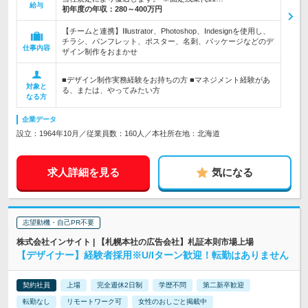
給与
初年度の年収：
280～400万円
【チームと連携】Illustrator、Photoshop、Indesignを使用し、
チラシ、パンフレット、ポスター、名刺、パッケージなどのデ
仕事内容
ザイン制作をおまかせ
■デザイン制作実務経験をお持ちの方 ■マネジメント経験があ
対象と
る、または、やってみたい方
なる方
企業データ
設立：1964年10月／従業員数：160人／本社所在地：北海道
求人詳細を見る
気になる
志望動機・自己PR不要
株式会社インサイト | 【札幌本社の広告会社】札証本則市場上場
【デザイナー】経験者採用※U/Iターン歓迎！転勤はありません
契約社員
上場
完全週休2日制
学歴不問
第二新卒歓迎
転勤なし
リモートワーク可
女性のおしごと掲載中