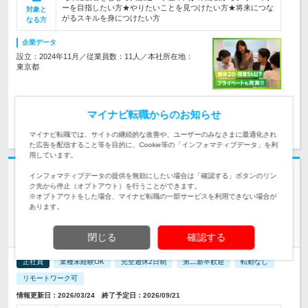
ーを目指したい方★やりたいことを見つけたい方★将来につな
対象と
がるスキルを身につけたい方
なる方
企業データ
設立：2024年11月／従業員数：11人／本社所在地：
東京都
マイナビ転職からのお知らせ
求人詳細を見る
気になる
マイナビ転職では、サイトの継続的な改善や、ユーザーのみなさまに最適化され
た広告を配信すること等を目的に、Cookie等の「インフォマティブデータ」を利
用しています。
志望動機・自己PR不要
インフォマティブデータの提供を無効にしたい場合は「確認する」ボタンのリン
ク先から停止（オプトアウト）を行うことができます。
株式会社ＲＡＣＥコンサルティング | 店舗を成長させるパートナー◆完全
※オプトアウトをした場合、マイナビ転職の一部サービスを利用できない場合が
週休2日制◆月給30万円～
あります。
モール型ECサイトの【WEBデザイナー】年間休日120日＊転勤
なし
閉じる
確認する
正社員
業種未経験OK
完全週休2日制
第二新卒歓迎
転勤なし
リモートワーク可
情報更新日：2026/03/24 終了予定日：2026/09/21