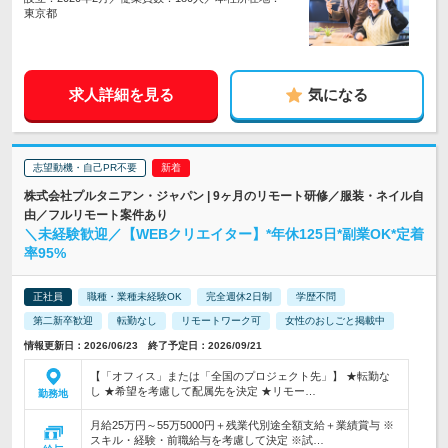
東京都
求人詳細を見る
気になる
志望動機・自己PR不要
株式会社プルタニアン・ジャパン | 9ヶ月のリモート研修／服装・ネイル自
由／フルリモート案件あり
＼未経験歓迎／【WEBクリエイター】*年休125日*副業OK*定着
率95%
正社員
職種・業種未経験OK
完全週休2日制
学歴不問
第二新卒歓迎
転勤なし
リモートワーク可
女性のおしごと掲載中
情報更新日：2026/06/23 終了予定日：2026/09/21
【「オフィス」または「全国のプロジェクト先」】 ★転勤な
し ★希望を考慮して配属先を決定 ★リモー…
勤務地
月給25万円～55万5000円＋残業代別途全額支給＋業績賞与 ※
スキル・経験・前職給与を考慮して決定 ※試…