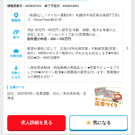
情報更新日：2026/07/31 終了予定日：2026/10/01
《転勤なし／マイカー通勤OK》 札幌市中央区南12条西7丁目1
‐2 HouseTownBLD.4F…
勤務地
月給 30万円～65万円＋諸手当 年齢、経験、能力を考慮の上、
決定します。 インセンティブあり(営業職のみ…
給与
初年度の年収：
400～700万円
希望や適性に応じて、広告のPR企画営業・不動産営業(売買・
仲介)・WEBやポスター制作のいずれかをお任せします■年休1
仕事内容
25日■20～40代活躍中
＼産休育休取得・時短勤務の実績あり／ ■営業デビュー＆ブラ
ンクOK■U/Iターン歓迎■人柄重視の選考を行います。異業種か
対象と
らの挑戦もぜひ！
なる方
企業データ
設立：2007年9月／従業員数：10人／本社所在地：北
海道
求人詳細を見る
気になる