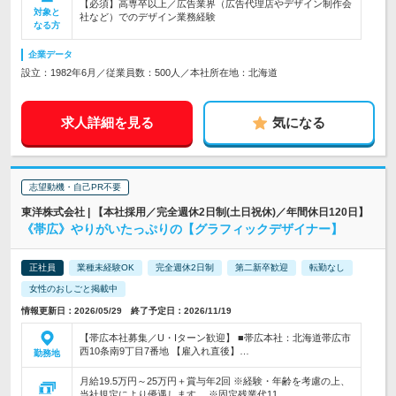
【必須】高専卒以上／広告業界（広告代理店やデザイン制作会
対象と
社など）でのデザイン業務経験
なる方
企業データ
設立：1982年6月／従業員数：500人／本社所在地：北海道
求人詳細を見る
気になる
志望動機・自己PR不要
東洋株式会社 | 【本社採用／完全週休2日制(土日祝休)／年間休日120日】
《帯広》やりがいたっぷりの【グラフィックデザイナー】
正社員
業種未経験OK
完全週休2日制
第二新卒歓迎
転勤なし
女性のおしごと掲載中
情報更新日：2026/05/29 終了予定日：2026/11/19
【帯広本社募集／U・Iターン歓迎】 ■帯広本社：北海道帯広市
西10条南9丁目7番地 【雇入れ直後】…
勤務地
月給19.5万円～25万円＋賞与年2回 ※経験・年齢を考慮の上、
当社規定により優遇します。 ※固定残業代11…