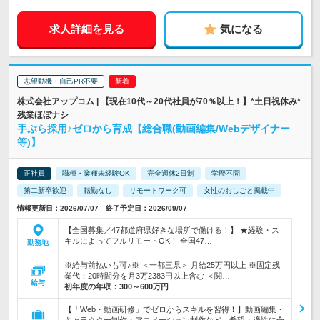
求人詳細を見る
気になる
志望動機・自己PR不要
株式会社アップコム | 【現在10代～20代社員が70％以上！】*土日祝休み*
残業ほぼナシ
手ぶら採用♪ゼロから育成【総合職(動画編集/Webデザイナー
等)】
正社員
職種・業種未経験OK
完全週休2日制
学歴不問
第二新卒歓迎
転勤なし
リモートワーク可
女性のおしごと掲載中
情報更新日：2026/07/07 終了予定日：2026/09/07
【全国募集／47都道府県好きな場所で働ける！】 ★経験・ス
キルによってフルリモートOK！ 全国47…
勤務地
※給与前払いも可♪※ ＜一都三県＞ 月給25万円以上 ※固定残
業代：20時間分を月3万2383円以上含む ＜関…
給与
初年度の年収：
300～600万円
【「Web・動画研修」でゼロからスキルを習得！】動画編集・