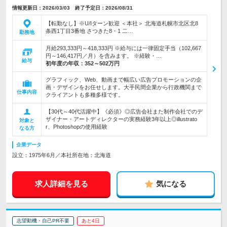
情報更新日：2026/03/03 終了予定日：2026/08/31
【転勤なし】※U/Iターン歓迎 ＜本社＞ 北海道札幌市北区北8
条西1丁目3番地 さつきた8・1 二…
勤務地
月給293,333円～418,333円 ※給与には一律固定手当（102,667
円～146,417円／月）を含みます。 ※経験・…
給与
初年度の年収：
352～502万円
グラフィック、Web、動画まで幅広い広告プロモーションの企
画・デザインをお任せします。大手民間企業から行政機関まで
仕事内容
クライアントも多種多様です。
【30代～40代活躍中】《必須》◎広告会社また制作会社でのデ
ザイナー・アートディレクターの実務経験3年以上◎illustrato
対象と
r、Photoshopの使用経験
なる方
企業データ
設立：1975年6月／本社所在地：北海道
求人詳細を見る
気になる
志望動機・自己PR不要
あと4日