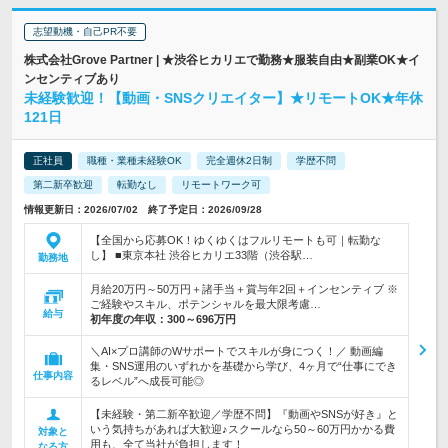
志望動機・自己PR不要
株式会社Grove Partner | ★渋谷ヒカリエで勤務★服装自由★副業OK★イ
ンセンティブあり
未経験歓迎！【動画・SNSクリエイター】★リモートOK★年休
121日
正社員
職種・業種未経験OK
完全週休2日制
学歴不問
第二新卒歓迎
転勤なし
リモートワーク可
情報更新日：2026/07/02 終了予定日：2026/09/28
【全国から応募OK！ゆくゆくはフルリモートも可｜転勤な
し】 ■東京本社 渋谷ヒカリエ33階（渋谷駅…
勤務地
月給20万円～50万円＋諸手当＋賞与年2回＋インセンティブ ※
ご経験やスキル、ポテンシャルを最大限考慮…
給与
初年度の年収：
300～696万円
＼AI×プロ講師のWサポートでスキルが身につく！／ 動画編
集・SNS運用のいずれかを基礎から学び、4ヶ月で“仕事にでき
仕事内容
るレベル”へ成長可能◎
【未経験・第二新卒歓迎／学歴不問】『動画やSNSが好き』と
いう気持ちがあれば大歓迎♪スクールなら50～60万円かかる費
対象と
用も、全て当社が負担します！
なる方