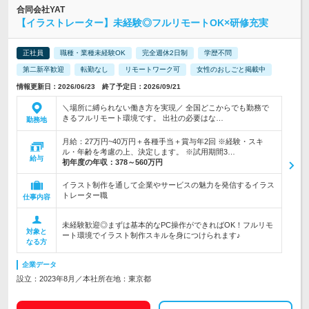
合同会社YAT
【イラストレーター】未経験◎フルリモートOK×研修充実
正社員
職種・業種未経験OK
完全週休2日制
学歴不問
第二新卒歓迎
転勤なし
リモートワーク可
女性のおしごと掲載中
情報更新日：2026/06/23 終了予定日：2026/09/21
＼場所に縛られない働き方を実現／ 全国どこからでも勤務で
きるフルリモート環境です。 出社の必要はな…
勤務地
月給：27万円~40万円＋各種手当＋賞与年2回 ※経験・スキ
ル・年齢を考慮の上、決定します。 ※試用期間3…
給与
初年度の年収：
378～560万円
イラスト制作を通して企業やサービスの魅力を発信するイラス
トレーター職
仕事内容
未経験歓迎◎まずは基本的なPC操作ができればOK！フルリモ
対象と
ート環境でイラスト制作スキルを身につけられます♪
なる方
企業データ
設立：2023年8月／本社所在地：東京都