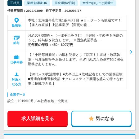
正社員
業種未経験OK
完全週休2日制
女性のおしごと掲載中
情報更新日：2026/03/09 終了予定日：2026/08/27
本社：北海道帯広市東1条南8丁目 ★U・Iターンも歓迎です！
【雇入れ直後】上記事業所 【変更の範…
勤務地
月給307,000円～（一律手当を含む） ※経験・年齢等を考慮の
うえ、給与額を決定します。 ※固定残業手当…
給与
初年度の年収：
450～600万円
【「十勝毎日新聞」の取材記者として活躍！】取材・原稿執
筆・写真撮影等をお任せします。※夕刊紙のため基本的に深夜
仕事内容
勤務はありません。
【20代～30代活躍中】■大卒以上 ■取材記者としての業務経験
■普通自動車運転免許 ★クロスメディア展開も盛んで様々な仕
対象と
事に挑戦できる！
なる方
企業データ
設立：1919年9月／本社所在地：北海道
求人詳細を見る
気になる