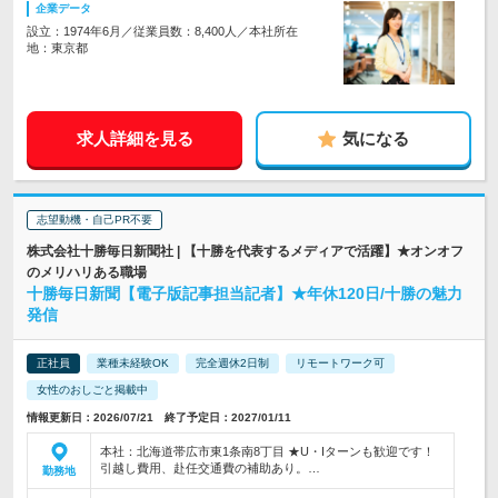
企業データ
設立：1974年6月／従業員数：8,400人／本社所在
地：東京都
求人詳細を見る
気になる
志望動機・自己PR不要
株式会社十勝毎日新聞社 | 【十勝を代表するメディアで活躍】★オンオフ
のメリハリある職場
十勝毎日新聞【電子版記事担当記者】★年休120日/十勝の魅力
発信
正社員
業種未経験OK
完全週休2日制
リモートワーク可
女性のおしごと掲載中
情報更新日：2026/07/21 終了予定日：2027/01/11
本社：北海道帯広市東1条南8丁目 ★U・Iターンも歓迎です！
引越し費用、赴任交通費の補助あり。…
勤務地