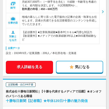
月給307,000円～（一律手当を含む） ※経験・年齢等を考慮の
うえ、給与額を決定します。 ※試用期間4か…
給与
初年度の年収：
450～600万円
地域の暮らしに寄り添った電子版向け記事の企画・執筆をお任
せします。読者が共感できる生活密着型のコンテンツを作成し
仕事内容
ていただきます。
【必須要件】■文章執筆経験■基本PCスキル■円滑な対話力
【歓迎要件】■メディアでの執筆経験3年以上■SNS運用経験な
対象と
ど
なる方
企業データ
設立：1919年9月／従業員数：209人／本社所在地：北海道
求人詳細を見る
気になる
志望動機・自己PR不要
株式会社十勝毎日新聞社 | 【十勝を代表するメディアで活躍】★オンオフ
のメリハリある職場
十勝毎日新聞【記者職】★年休120日/十勝の魅力発信