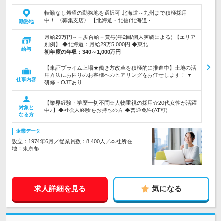
転勤なし希望の勤務地を選択可 北海道～九州まで積極採用
中！ 〈募集支店〉 【北海道・北信(北海道・…
勤務地
月給29万円～＋歩合給＋賞与(年2回/個人実績による) 【エリア
別例】 ◆北海道：月給29万5,000円 ◆東北…
給与
初年度の年収：
340～1,000万円
【東証プライム上場★働き方改革を積極的に推進中】土地の活
用方法にお困りのお客様へのヒアリングをお任せします！ ▼
仕事内容
研修・OJTあり
【業界経験・学歴一切不問☆人物重視の採用☆20代女性が活躍
対象と
中♪】◆社会人経験をお持ちの方 ◆普通免許(AT可)
なる方
企業データ
設立：1974年6月／従業員数：8,400人／本社所在
地：東京都
求人詳細を見る
気になる