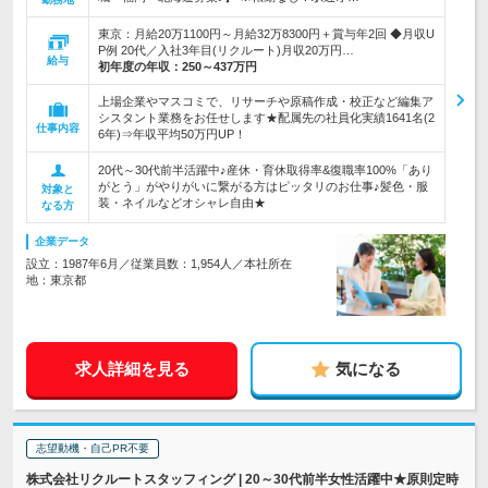
東京：月給20万1100円～月給32万8300円＋賞与年2回 ◆月収U
P例 20代／入社3年目(リクルート)月収20万円…
給与
初年度の年収：
250～437万円
上場企業やマスコミで、リサーチや原稿作成・校正など編集ア
シスタント業務をお任せします★配属先の社員化実績1641名(2
仕事内容
6年)⇒年収平均50万円UP！
20代～30代前半活躍中♪産休・育休取得率&復職率100%「あり
がとう」がやりがいに繋がる方はピッタリのお仕事♪髪色・服
対象と
装・ネイルなどオシャレ自由★
なる方
企業データ
設立：1987年6月／従業員数：1,954人／本社所在
地：東京都
求人詳細を見る
気になる
志望動機・自己PR不要
株式会社リクルートスタッフィング | 20～30代前半女性活躍中★原則定時