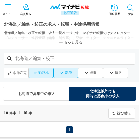
北海道版
メニュー
会員登録
閲覧履歴
検索
北海道／編集・校正の求人・転職・中途採用情報
北海道／編集・校正の転職・求人一覧ページです。マイナビ転職ではディレクター・
プロデューサー・進行管理（編集・制作系）、記者・ライター、テクニカルライター
もっと見る
などからもあなたにぴったりの求人を探せます。
北海道／編集・校正
勤務地
職種
年収
特徴
条件変更
北海道
以外でも
北海道
で募集中の求人
同時に募集中の求人
10
1
10
件中
-
件
並び替え
1