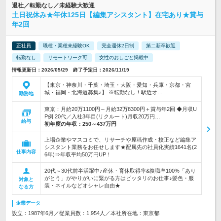
退社／転勤なし／未経験大歓迎
土日祝休み★年休125日【編集アシスタント】在宅あり★賞与
年2回
正社員
職種・業種未経験OK
完全週休2日制
第二新卒歓迎
転勤なし
リモートワーク可
女性のおしごと掲載中
情報更新日：2026/05/29 終了予定日：2026/11/19
【東京・神奈川・千葉・埼玉・大阪・愛知・兵庫・京都・宮
城・福岡・北海道募集♪】 ※転勤なし！駅近オ…
勤務地
東京：月給20万1100円～月給32万8300円＋賞与年2回 ◆月収U
P例 20代／入社3年目(リクルート)月収20万円…
給与
初年度の年収：
250～437万円
上場企業やマスコミで、リサーチや原稿作成・校正など編集ア
シスタント業務をお任せします★配属先の社員化実績1641名(2
仕事内容
6年)⇒年収平均50万円UP！
20代～30代前半活躍中♪産休・育休取得率&復職率100%「あり
がとう」がやりがいに繋がる方はピッタリのお仕事♪髪色・服
対象と
装・ネイルなどオシャレ自由★
なる方
企業データ
設立：1987年6月／従業員数：1,954人／本社所在地：東京都