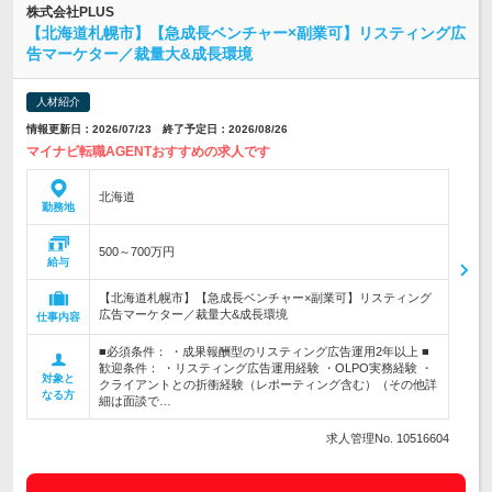
株式会社PLUS
【北海道札幌市】【急成長ベンチャー×副業可】リスティング広
告マーケター／裁量大&成長環境
人材紹介
情報更新日：2026/07/23 終了予定日：2026/08/26
マイナビ転職AGENTおすすめの求人です
北海道
勤務地
500～700万円
給与
【北海道札幌市】【急成長ベンチャー×副業可】リスティング
広告マーケター／裁量大&成長環境
仕事内容
■必須条件： ・成果報酬型のリスティング広告運用2年以上 ■
歓迎条件： ・リスティング広告運用経験 ・OLPO実務経験 ・
対象と
クライアントとの折衝経験（レポーティング含む）（その他詳
なる方
細は面談で…
求人管理No. 10516604