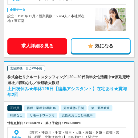
企業データ
設立：1981年11月／従業員数：5,784人／本社所在
地：東京都
求人詳細を見る
気になる
志望動機・自己PR不要
株式会社リクルートスタッフィング | 20～30代前半女性活躍中★原則定時
退社／転勤なし／未経験大歓迎
土日祝休み★年休125日【編集アシスタント】在宅あり★賞与
年2回
正社員
職種・業種未経験OK
完全週休2日制
第二新卒歓迎
転勤なし
リモートワーク可
女性のおしごと掲載中
情報更新日：2026/07/17 終了予定日：2026/08/20
【東京・神奈川・千葉・埼玉・大阪・愛知・兵庫・京都・宮
城・福岡・北海道募集♪】 ※転勤なし！駅近オ…
勤務地