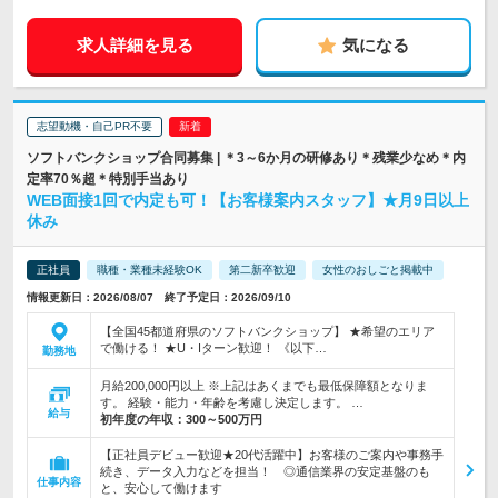
求人詳細を見る
気になる
志望動機・自己PR不要
ソフトバンクショップ合同募集 | ＊3～6か月の研修あり＊残業少なめ＊内
定率70％超＊特別手当あり
WEB面接1回で内定も可！【お客様案内スタッフ】★月9日以上
休み
正社員
職種・業種未経験OK
第二新卒歓迎
女性のおしごと掲載中
情報更新日：2026/08/07 終了予定日：2026/09/10
【全国45都道府県のソフトバンクショップ】 ★希望のエリア
で働ける！ ★U・Iターン歓迎！ 《以下…
勤務地
月給200,000円以上 ※上記はあくまでも最低保障額となりま
す。 経験・能力・年齢を考慮し決定します。 …
給与
初年度の年収：
300～500万円
【正社員デビュー歓迎★20代活躍中】お客様のご案内や事務手
続き、データ入力などを担当！ ◎通信業界の安定基盤のも
仕事内容
と、安心して働けます