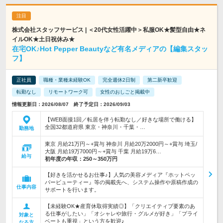
株式会社スタッフサービス | ＜20代女性活躍中＞私服OK★髪型自由★ネ
イルOK★土日祝休み★
在宅OK♪Hot Pepper Beautyなど有名メディアの【編集スタッ
フ】
正社員
職種・業種未経験OK
完全週休2日制
第二新卒歓迎
転勤なし
リモートワーク可
女性のおしごと掲載中
情報更新日：2026/08/07 終了予定日：2026/09/03
【WEB面接1回／転居を伴う転勤なし／好きな場所で働ける】
全国32都道府県 東京・神奈川・千葉・…
勤務地
東京 月給21万円～+賞与 神奈川 月給20万2000円～+賞与 埼玉/
大阪 月給19万7000円～+賞与 千葉 月給19万6…
給与
初年度の年収：
250～350万円
【好きを活かせるお仕事♪】人気の美容メディア『ホットペッ
パービューティー』等の掲載先へ、システム操作や原稿作成の
仕事内容
サポートを行います。
【未経験OK★産育休取得実績◎】「クリエイティブ要素のあ
る仕事がしたい」「オシャレや旅行・グルメが好き」「プライ
対象と
ベートも重視」という方を歓迎♪
なる方