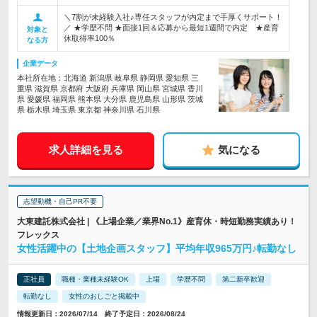
＼7割が未経験入社♪専任スタッフが内定まで手厚くサポート！
／ ★学歴不問 ★面接1回＆応募から最短1週間で内定 ★産育
対象と
休取得率100％
なる方
企業データ
本社所在地：北海道 新潟県 岐阜県 静岡県 愛知県 三
重県 滋賀県 京都府 大阪府 兵庫県 岡山県 宮城県 香川
県 愛媛県 福岡県 熊本県 大分県 鹿児島県 山形県 茨城
県 栃木県 埼玉県 東京都 神奈川県 石川県
求人詳細を見る
気になる
志望動機・自己PR不要
大東建託株式会社 | 《上場企業／業界No.1》産育休・時短勤務実績あり！
フレックス
女性活躍中の【土地企画スタッフ】平均年収965万円♪転勤なし
正社員
職種・業種未経験OK
上場
学歴不問
第二新卒歓迎
転勤なし
女性のおしごと掲載中
情報更新日：2026/07/14 終了予定日：2026/08/24