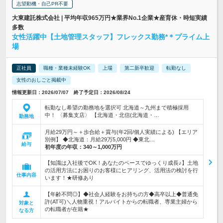
志望動機・自己PR不要
大東建託株式会社 | 平均年収965万円★業界No.1企業★産育休・時短実績
多数
女性活躍中【土地管理スタッフ】フレックス勤務*＊プライム上
場
正社員
職種・業種未経験OK
上場
第二新卒歓迎
転勤なし
女性のおしごと掲載中
情報更新日：2026/07/07 終了予定日：2026/08/24
転勤なし希望の勤務地を選択可 北海道～九州まで積極採用
中！ 〈募集支店〉 【北海道・北信(北海道・…
勤務地
月給29万円～＋歩合給＋賞与(年2回/個人実績による) 【エリア
別例】 ◆北海道：月給29万5,000円 ◆東北…
給与
初年度の年収：
340～1,000万円
【知識は入社後でOK！あなたのペースでゆっくり成長♪】土地
の活用方法にお困りのお客様にヒアリング、活用法の検討を行
仕事内容
います！★研修あり
【年齢不問◎】◆社会人経験をお持ちの方◆高卒以上◆普通免
許(AT可)＼人物重視！アルバイトからの転職者、専業主婦から
対象と
の転職者が在籍★
なる方