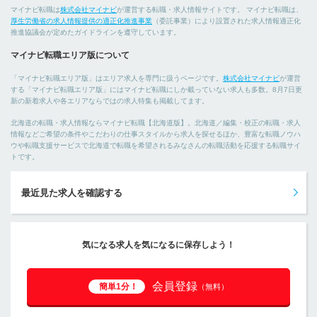
マイナビ転職は
株式会社マイナビ
が運営する転職・求人情報サイトです。 マイナビ転職は、
厚生労働省の求人情報提供の適正化推進事業
（委託事業）により設置された求人情報適正化
推進協議会が定めたガイドラインを遵守しています。
マイナビ転職エリア版について
「マイナビ転職エリア版」はエリア求人を専門に扱うページです。
株式会社マイナビ
が運営
する「マイナビ転職エリア版」にはマイナビ転職にしか載っていない求人も多数。8月7日更
新の新着求人や各エリアならではの求人特集も掲載してます。
北海道の転職・求人情報ならマイナビ転職【北海道版】。北海道／編集・校正の転職・求人
情報などご希望の条件やこだわりの仕事スタイルから求人を探せるほか、豊富な転職ノウハ
ウや転職支援サービスで北海道で転職を希望されるみなさんの転職活動を応援する転職サイ
トです。
最近見た求人を確認する
気になる求人を気になるに保存しよう！
会員登録
簡単1分！
（無料）