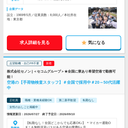
企業データ
設立：1969年5月／従業員数：8,000人／本社所在
地：東京都
求人詳細を見る
気になる
志望動機・自己PR不要
株式会社セノン | ＜セコムグループ＞★全国に寮あり希望空港で勤務可
能！
空港の【手荷物検査スタッフ】＃全国で採用中＃20～50代活躍
中
正社員
職種・業種未経験OK
第二新卒歓迎
転勤なし
女性のおしごと掲載中
情報更新日：2026/07/27 終了予定日：2026/09/10
【転勤なし！全国どこからでも応募OK♪】 ＊マイカー通勤O
K！＆無料送迎バスがある空港や寮費6ヶ月…
勤務地