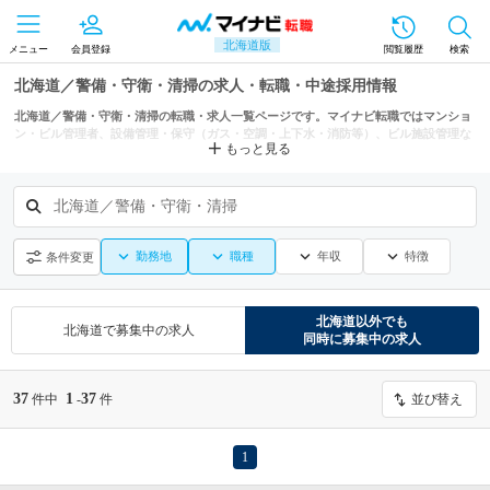
北海道版
メニュー
会員登録
閲覧履歴
検索
北海道／警備・守衛・清掃の求人・転職・中途採用情報
北海道／警備・守衛・清掃の転職・求人一覧ページです。マイナビ転職ではマンショ
ン・ビル管理者、設備管理・保守（ガス・空調・上下水・消防等）、ビル施設管理な
もっと見る
どからもあなたにぴったりの求人を探せます。
北海道／警備・守衛・清掃
勤務地
職種
年収
特徴
条件変更
北海道
以外でも
北海道
で募集中の求人
同時に募集中の求人
37
1
37
件中
-
件
並び替え
1