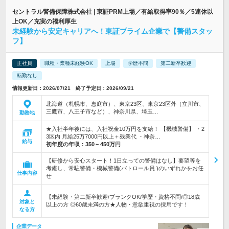
セントラル警備保障株式会社 | 東証PRM上場／有給取得率90％／5連休以
上OK／充実の福利厚生
未経験から安定キャリアへ！東証プライム企業で【警備スタッ
フ】
正社員
職種・業種未経験OK
上場
学歴不問
第二新卒歓迎
転勤なし
情報更新日：2026/07/21 終了予定日：2026/09/21
北海道（札幌市、恵庭市）、東京23区、東京23区外（立川市、
三鷹市、八王子市など）、神奈川県、埼玉…
勤務地
★入社半年後には、入社祝金10万円を支給！ 【機械警備】 ・2
3区内 月給25万7000円以上＋残業代 ・神奈…
給与
初年度の年収：
350～450万円
【研修から安心スタート！1日立っての警備はなし】要望等を
考慮し、常駐警備・機械警備(パトロール員 )のいずれかをお任
仕事内容
せ
【未経験・第二新卒歓迎/ブランクOK/学歴・資格不問/◎18歳
対象と
以上の方 ◎60歳未満の方★人物・意欲重視の採用です！
なる方
企業データ