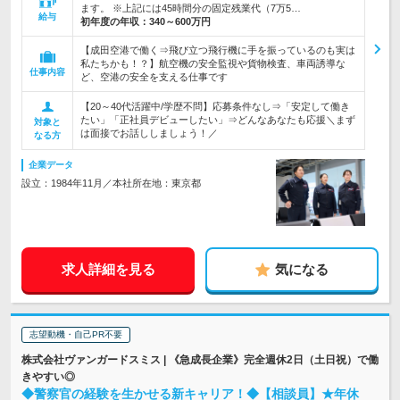
ます。 ※上記には45時間分の固定残業代（7万5…
給与
初年度の年収：
340～600万円
【成田空港で働く⇒飛び立つ飛行機に手を振っているのも実は
私たちかも！？】航空機の安全監視や貨物検査、車両誘導な
仕事内容
ど、空港の安全を支える仕事です
【20～40代活躍中/学歴不問】応募条件なし⇒「安定して働き
たい」「正社員デビューしたい」⇒どんなあなたも応援＼まず
対象と
は面接でお話ししましょう！／
なる方
企業データ
設立：1984年11月／本社所在地：東京都
求人詳細を見る
気になる
志望動機・自己PR不要
株式会社ヴァンガードスミス | 《急成長企業》完全週休2日（土日祝）で働
きやすい◎
◆警察官の経験を生かせる新キャリア！◆【相談員】★年休