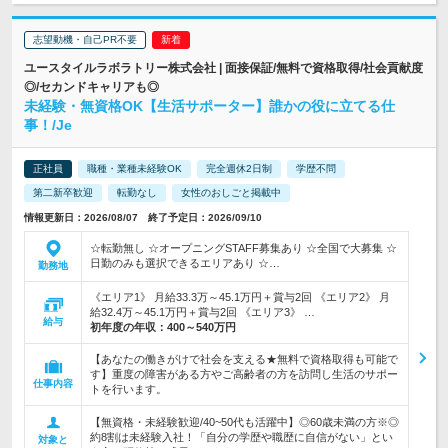
志望動機・自己PR不要
ユースタイルラボラトリー株式会社 | 面接保証/無料で資格取得/社会貢献度
◎/セカンドキャリアも◎
未経験・無資格OK【生活サポーター】誰かの役に立てる仕
事！/Je
正社員
職種・業種未経験OK
完全週休2日制
学歴不問
第二新卒歓迎
転勤なし
女性のおしごと掲載中
情報更新日：2026/08/07 終了予定日：2026/09/10
☆転勤無し ☆オープニングSTAFF募集あり ☆全国で大募集 ☆
日勤のみも選択できるエリアあり ☆…
勤務地
《エリア1》 月給33.3万～45.1万円＋賞与2回 《エリア2》 月
給32.4万～45.1万円＋賞与2回 《エリア3》 …
給与
初年度の年収：
400～540万円
【あなたの働きがけで社会を支える★無料で資格取得も可能で
す】重度の障害がある方やご高齢者の方を訪問し生活のサポー
仕事内容
トを行います。
【無資格・未経験歓迎/40~50代も活躍中】◎60歳未満の方※◎
約8割は未経験入社！「自分の学歴や職歴に自信がない」とい
対象と