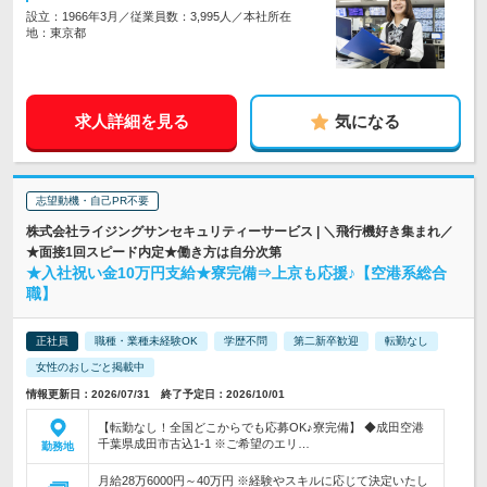
設立：1966年3月／従業員数：3,995人／本社所在
地：東京都
求人詳細を見る
気になる
志望動機・自己PR不要
株式会社ライジングサンセキュリティーサービス | ＼飛行機好き集まれ／
★面接1回スピード内定★働き方は自分次第
★入社祝い金10万円支給★寮完備⇒上京も応援♪【空港系総合
職】
正社員
職種・業種未経験OK
学歴不問
第二新卒歓迎
転勤なし
女性のおしごと掲載中
情報更新日：2026/07/31 終了予定日：2026/10/01
【転勤なし！全国どこからでも応募OK♪寮完備】 ◆成田空港
千葉県成田市古込1-1 ※ご希望のエリ…
勤務地
月給28万6000円～40万円 ※経験やスキルに応じて決定いたし