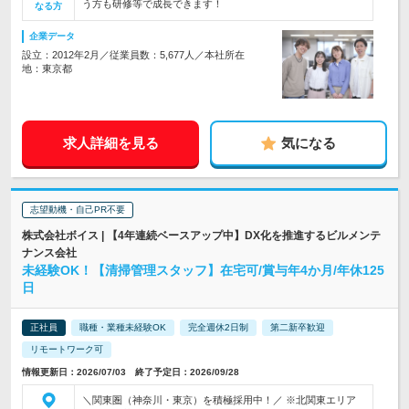
う方も研修等で成長できます！
なる方
企業データ
設立：2012年2月／従業員数：5,677人／本社所在
地：東京都
求人詳細を見る
気になる
志望動機・自己PR不要
株式会社ボイス | 【4年連続ベースアップ中】DX化を推進するビルメンテ
ナンス会社
未経験OK！【清掃管理スタッフ】在宅可/賞与年4か月/年休125
日
正社員
職種・業種未経験OK
完全週休2日制
第二新卒歓迎
リモートワーク可
情報更新日：2026/07/03 終了予定日：2026/09/28
＼関東圏（神奈川・東京）を積極採用中！／ ※北関東エリア