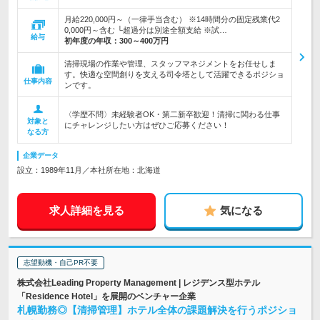
月給220,000円～（一律手当含む） ※14時間分の固定残業代2
0,000円～含む └超過分は別途全額支給 ※試…
給与
初年度の年収：
300～400万円
清掃現場の作業や管理、スタッフマネジメントをお任せしま
す。快適な空間創りを支える司令塔として活躍できるポジショ
仕事内容
ンです。
〈学歴不問〉未経験者OK・第二新卒歓迎！清掃に関わる仕事
対象と
にチャレンジしたい方はぜひご応募ください！
なる方
企業データ
設立：1989年11月／本社所在地：北海道
求人詳細を見る
気になる
志望動機・自己PR不要
株式会社Leading Property Management | レジデンス型ホテル
「Residence Hotel」を展開のベンチャー企業
札幌勤務◎【清掃管理】ホテル全体の課題解決を行うポジショ