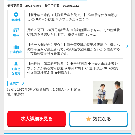
情報更新日：2026/08/07 終了予定日：2026/10/22
【新千歳空港内（北海道千歳市美々）】 ◎転居を伴う転勤な
し ◎UIターン歓迎 ※カフェのようにくつ…
勤務地
月給25万円～30万円+諸手当 ※年齢は問いません。その他経験
や能力を考慮いたします。 ※試用期間（3ヶ…
給与
【チーム制だから安心！】新千歳空港の保安検査場で、機内へ
の持ち込みが禁止されている物品や危険物がないかを確認する
仕事内容
手荷物検査を行う仕事です。
【未経験・第二新卒歓迎！】◆学歴不問 ◆社会人未経験者や
ブランクがある方も歓迎 ★年休120日 ★5連休以上OK ★家具
対象と
付き新築社宅あり ★転勤なし
なる方
企業データ
設立：1975年5月／従業員数：1,350人／本社所在
地：東京都
求人詳細を見る
気になる