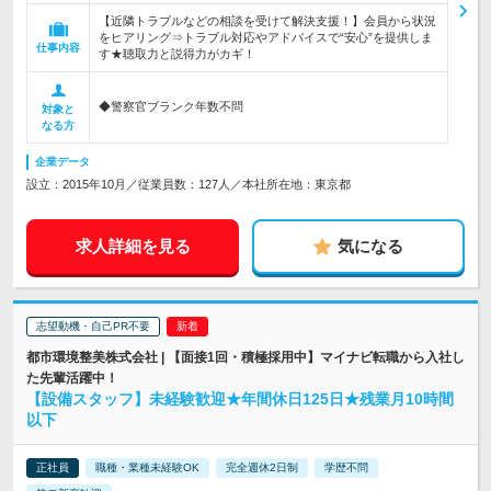
【近隣トラブルなどの相談を受けて解決支援！】会員から状況
をヒアリング⇒トラブル対応やアドバイスで“安心”を提供しま
仕事内容
す★聴取力と説得力がカギ！
◆警察官ブランク年数不問
対象と
なる方
企業データ
設立：2015年10月／従業員数：127人／本社所在地：東京都
求人詳細を見る
気になる
志望動機・自己PR不要
都市環境整美株式会社 | 【面接1回・積極採用中】マイナビ転職から入社し
た先輩活躍中！
【設備スタッフ】未経験歓迎★年間休日125日★残業月10時間
以下
正社員
職種・業種未経験OK
完全週休2日制
学歴不問