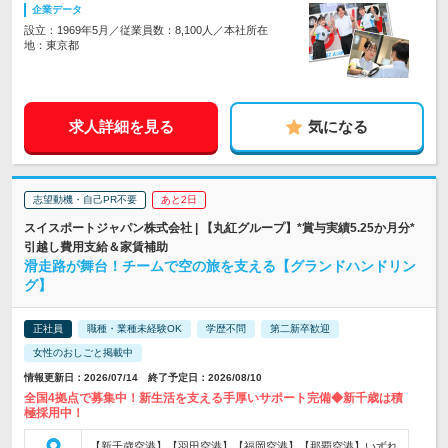
企業データ
設立：1969年5月／従業員数：8,100人／本社所在
地：東京都
求人詳細を見る
気になる
志望動機・自己PR不要
あと2日
スイスポートジャパン株式会社 | 【丸紅グループ】*賞与実績5.25か月分*
引越し費用支給＆家賃補助
滑走路が舞台！チームで空の旅を支える【グランドハンドリン
グ】
正社員
職種・業種未経験OK
学歴不問
第二新卒歓迎
女性のおしごと掲載中
情報更新日：2026/07/14 終了予定日：2026/08/10
全国4拠点で募集中！新生活を支える手厚いサポート完備◆新千歳は積
極採用中！
【新千歳空港】【羽田空港】【福岡空港】【那覇空港】いずれ