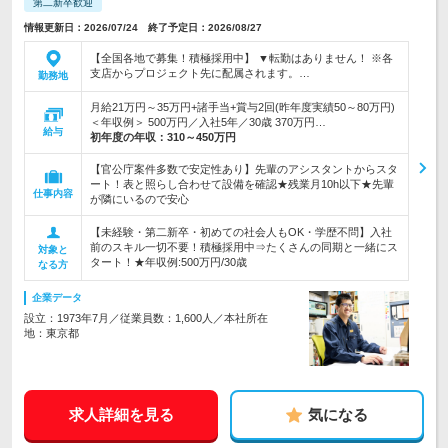
第二新卒歓迎
情報更新日：2026/07/24 終了予定日：2026/08/27
【全国各地で募集！積極採用中】 ▼転勤はありません！ ※各
支店からプロジェクト先に配属されます。…
勤務地
月給21万円～35万円+諸手当+賞与2回(昨年度実績50～80万円)
＜年収例＞ 500万円／入社5年／30歳 370万円…
給与
初年度の年収：
310～450万円
【官公庁案件多数で安定性あり】先輩のアシスタントからスタ
ート！表と照らし合わせて設備を確認★残業月10h以下★先輩
仕事内容
が隣にいるので安心
【未経験・第二新卒・初めての社会人もOK・学歴不問】入社
前のスキル一切不要！積極採用中⇒たくさんの同期と一緒にス
対象と
タート！★年収例:500万円/30歳
なる方
企業データ
設立：1973年7月／従業員数：1,600人／本社所在
地：東京都
求人詳細を見る
気になる