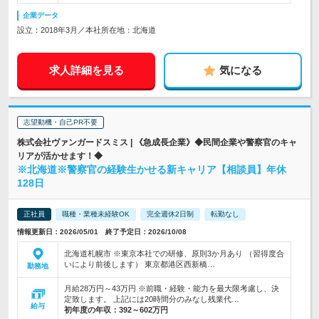
企業データ
設立：2018年3月／本社所在地：北海道
求人詳細を見る
気になる
志望動機・自己PR不要
株式会社ヴァンガードスミス | 《急成長企業》◆民間企業や警察官のキャ
リアが活かせます！◆
※北海道※警察官の経験生かせる新キャリア【相談員】年休
128日
正社員
職種・業種未経験OK
完全週休2日制
転勤なし
情報更新日：2026/05/01 終了予定日：2026/10/08
北海道札幌市 ※東京本社での研修、原則3か月あり （習得度合
いにより前後します） 東京都港区西新橋…
勤務地
月給28万円～43万円 ※前職・経験・能力を最大限考慮し、決
定致します。 上記には20時間分のみなし残業代…
給与
初年度の年収：
392～602万円