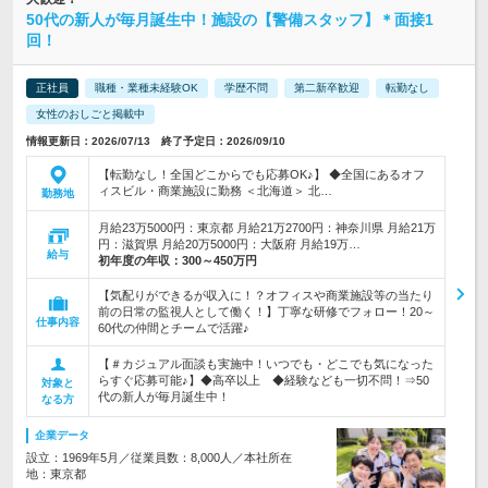
50代の新人が毎月誕生中！施設の【警備スタッフ】＊面接1
回！
正社員
職種・業種未経験OK
学歴不問
第二新卒歓迎
転勤なし
女性のおしごと掲載中
情報更新日：2026/07/13 終了予定日：2026/09/10
【転勤なし！全国どこからでも応募OK♪】 ◆全国にあるオフ
ィスビル・商業施設に勤務 ＜北海道＞ 北…
勤務地
月給23万5000円：東京都 月給21万2700円：神奈川県 月給21万
円：滋賀県 月給20万5000円：大阪府 月給19万…
給与
初年度の年収：
300～450万円
【気配りができるが収入に！？オフィスや商業施設等の当たり
前の日常の監視人として働く！】丁寧な研修でフォロー！20～
仕事内容
60代の仲間とチームで活躍♪
【＃カジュアル面談も実施中！いつでも・どこでも気になった
らすぐ応募可能♪】◆高卒以上 ◆経験なども一切不問！⇒50
対象と
代の新人が毎月誕生中！
なる方
企業データ
設立：1969年5月／従業員数：8,000人／本社所在
地：東京都