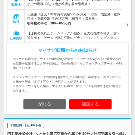
かでの勤務 ◎初任地は希望を最大限考慮！…
勤務地
＼頑張り還元！昨年賞与実績5.25か月分／ ◎新千歳空港・福岡
空港・那覇空港 月給18万円～35万円＋賞与年…
給与
初年度の年収：
300～600万円
【連携の取れたチームワークが強み】巨大な機体を導き、空へ
送り出す。チームで挑む空港のグランドハンドリングスタッフ
仕事内容
★10名以上の採用実施★【未経験／第二新卒／社会人デビュー
マイナビ転職からのお知らせ
／異業種からの転職も歓迎】◆要普通免許（AT限定可）◆学歴
対象と
不問 ★資格取得支援あり
なる方
マイナビ転職では、サイトの継続的な改善や、ユーザーのみなさまに最適化され
た広告を配信すること等を目的に、Cookie等の「インフォマティブデータ」を利
企業データ
用しています。
設立：2006年10月／従業員数：2,053人／本社所在
インフォマティブデータの提供を無効にしたい場合は「確認する」ボタンのリン
地：大阪府
ク先から停止（オプトアウト）を行うことができます。
※オプトアウトをした場合、マイナビ転職の一部サービスを利用できない場合が
あります。
求人詳細を見る
気になる
閉じる
確認する
志望動機・自己PR不要
門工業株式会社 | ＼とかち帯広空港から車で約40分／社宅完備＆引っ越し