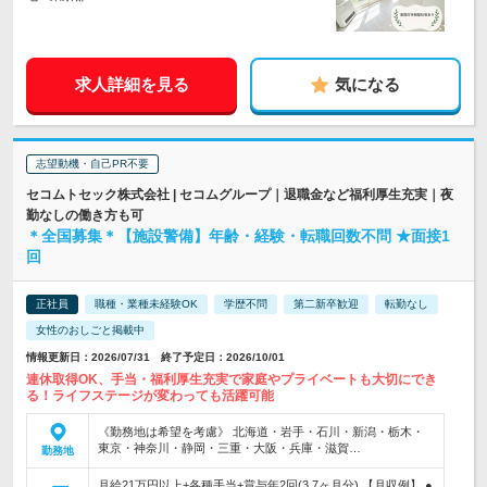
求人詳細を見る
気になる
志望動機・自己PR不要
セコムトセック株式会社 | セコムグループ｜退職金など福利厚生充実｜夜
勤なしの働き方も可
＊全国募集＊【施設警備】年齢・経験・転職回数不問 ★面接1
回
正社員
職種・業種未経験OK
学歴不問
第二新卒歓迎
転勤なし
女性のおしごと掲載中
情報更新日：2026/07/31 終了予定日：2026/10/01
連休取得OK、手当・福利厚生充実で家庭やプライベートも大切にでき
る！ライフステージが変わっても活躍可能
《勤務地は希望を考慮》 北海道・岩手・石川・新潟・栃木・
東京・神奈川・静岡・三重・大阪・兵庫・滋賀…
勤務地
月給21万円以上+各種手当+賞与年2回(3.7ヶ月分) 【月収例】 ●