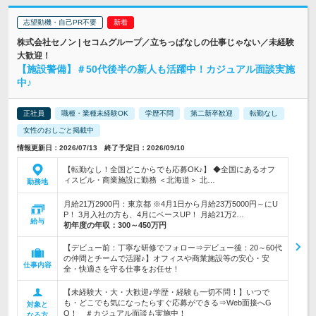
志望動機・自己PR不要
株式会社セノン | セコムグループ／立ちっぱなしの仕事じゃない／未経験
大歓迎！
【施設警備】＃50代後半の新人も活躍中！カジュアル面談実施
中♪
正社員
職種・業種未経験OK
学歴不問
第二新卒歓迎
転勤なし
女性のおしごと掲載中
情報更新日：2026/07/13 終了予定日：2026/09/10
【転勤なし！全国どこからでも応募OK♪】 ◆全国にあるオフ
ィスビル・商業施設に勤務 ＜北海道＞ 北…
勤務地
月給21万2900円：東京都 ※4月1日から月給23万5000円～にU
P！ 3月入社の方も、4月にベースUP！ 月給21万2…
給与
初年度の年収：
300～450万円
【デビュー前：丁寧な研修でフォロー⇒デビュー後：20～60代
の仲間とチームで活躍♪】オフィスや商業施設等の安心・安
仕事内容
全・快適さを守る仕事をお任せ！
【未経験大・大・大歓迎♪学歴・経験も一切不問！】いつで
も・どこでも気になったらすぐ応募ができる⇒Web面接へG
対象と
O！ ＃カジュアル面談も実施中！
なる方