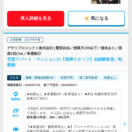
求人詳細を見る
気になる
志望動機・自己PR不要
アサリプロジェクト株式会社 | 髪型自由／残業月10h以下／連休あり／面
接1回のみ／車通勤◎
空室アパート・マンションの【清掃スタッフ】未経験歓迎／転
勤無
正社員
職種・業種未経験OK
学歴不問
第二新卒歓迎
転勤なし
情報更新日：2026/07/31 終了予定日：2026/09/17
★転勤なし ★車通勤OK（駐車場あり） ■本社 札幌市東区北37
条東22丁目6-1
勤務地
【月給】23万4000円～30万円 ※給与は経験やスキルを考慮し
て決定します。 ※上記にはみなし残業手当4万9…
給与
初年度の年収：
280～360万円
【★面接1回・書類選考なし★】アパートやマンションの「退
去後の空室清掃」をお任せ／黙々と作業できるお仕事です◎入