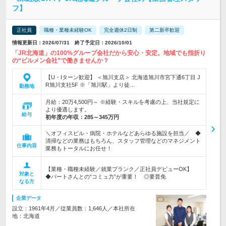
フ】
正社員
職種・業種未経験OK
完全週休2日制
第二新卒歓迎
情報更新日：2026/07/31 終了予定日：2026/10/01
「JR北海道」の100%グループ会社だから安心・安定。地域でも指折り
の“ビルメン会社”で働きませんか？
【U・Iターン歓迎】 ＜旭川支店＞ 北海道旭川市宮下通6丁目 J
R旭川支社5F ※「旭川駅」より徒…
勤務地
月給：20万4,500円～ ※経験・スキルを考慮の上、当社規定に
より優遇します。
給与
初年度の年収：
285～345万円
＼オフィスビル・病院・ホテルなどあらゆる施設を担当／ ◆
清掃などの業務はもちろん、スタッフ管理などのマネジメント
仕事内容
業務もトータルにお任せ！
【業種・職種未経験／就業ブランク／正社員デビューOK】
対象と
◆パートさんとの“コミュ力”が重要！ ◎要普免
なる方
企業データ
設立：1961年4月／従業員数：1,646人／本社所在
地：北海道