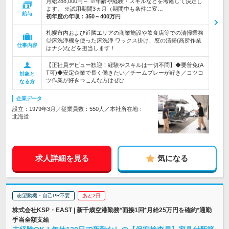
月給288,000円～ ※年齢や経験・スキルなどを考慮して決定し
ます。 ※試用期間3ヵ月（期間中も条件に変…
給与
初年度の年収：
350～400万円
札幌市内および近隣エリアの商業施設や飲食店等での清掃業務
◎床洗浄機を使った床洗浄 ワックス掛け、窓の清掃(高所作業
仕事内容
はナシ)などを担当します！
【正社員デビュー歓迎！経験やスキルは一切不問】◆要普免(A
T可)◆安定企業で長く働きたい／チームプレーが好き／コツコ
対象と
ツ作業が好き⇒こんな方はぜひ
なる方
企業データ
設立：1979年3月／従業員数：550人／本社所在地：
北海道
求人詳細を見る
気になる
志望動機・自己PR不要
あと2日
株式会社KSP・EAST | 新千歳空港勤務*面接1回*月給25万円を確約*通勤
手当全額支給