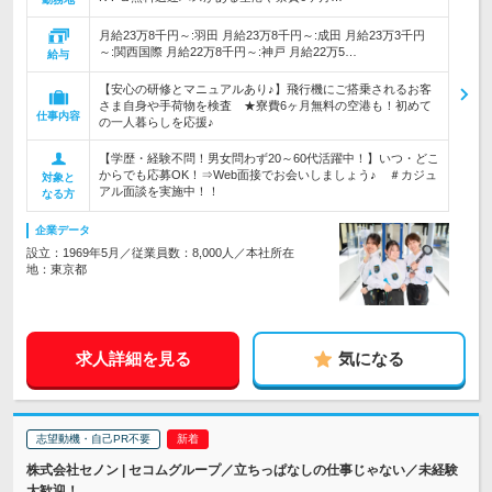
月給23万8千円～:羽田 月給23万8千円～:成田 月給23万3千円
～:関西国際 月給22万8千円～:神戸 月給22万5…
給与
【安心の研修とマニュアルあり♪】飛行機にご搭乗されるお客
さま自身や手荷物を検査 ★寮費6ヶ月無料の空港も！初めて
仕事内容
の一人暮らしを応援♪
【学歴・経験不問！男女問わず20～60代活躍中！】いつ・どこ
からでも応募OK！⇒Web面接でお会いしましょう♪ ＃カジュ
対象と
アル面談を実施中！！
なる方
企業データ
設立：1969年5月／従業員数：8,000人／本社所在
地：東京都
求人詳細を見る
気になる
志望動機・自己PR不要
株式会社セノン | セコムグループ／立ちっぱなしの仕事じゃない／未経験
大歓迎！