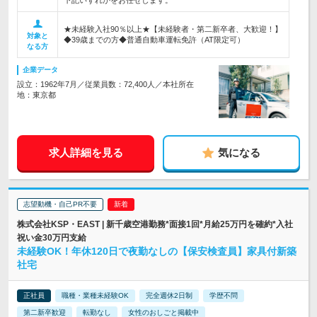
下記いずれかをお任せします。
★未経験入社90％以上★【未経験者・第二新卒者、大歓迎！】
対象と
◆39歳までの方◆普通自動車運転免許（AT限定可）
なる方
企業データ
設立：1962年7月／従業員数：72,400人／本社所在
地：東京都
求人詳細を見る
気になる
志望動機・自己PR不要
株式会社KSP・EAST | 新千歳空港勤務*面接1回*月給25万円を確約*入社
祝い金30万円支給
未経験OK！年休120日で夜勤なしの【保安検査員】家具付新築
社宅
正社員
職種・業種未経験OK
完全週休2日制
学歴不問
第二新卒歓迎
転勤なし
女性のおしごと掲載中