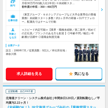
月収30万円/32歳(入社1年目) ※未経験スタ…
給与
初年度の年収：
350～450万円
《東芝グループ・キオクシアグループなど大手企業専任の警備
業務》未経験スタート多数！約1ヶ月半の研修＋OJTでフォロ
仕事内容
ー。配属先ではチームで行動
≪スピード内定可能≫【業界・職種未経験／第二新卒／初めて
の正社員／ブランクのある方も歓迎 】◎年齢不問／幅広い年
対象と
齢層が活躍中 ◎退職金制度完備
なる方
企業データ
設立：1990年7月／従業員数：922人／本社所在地：
神奈川県
求人詳細を見る
気になる
志望動機・自己PR不要
北海道クリーン・システム株式会社 | 年間休日120日／原則転勤なし／平
均賞与2.22ヶ月！
《未経験OK！》JR北海道グループ会社の【業務管理スタッ