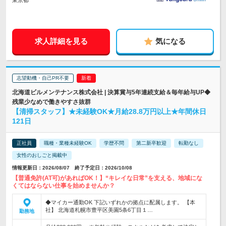
東京都
求人詳細を見る
気になる
志望動機・自己PR不要
北海道ビルメンテナンス株式会社 | 決算賞与5年連続支給＆毎年給与UP◆
残業少なめで働きやすさ抜群
【清掃スタッフ】★未経験OK★月給28.8万円以上★年間休日
121日
正社員
職種・業種未経験OK
学歴不問
第二新卒歓迎
転勤なし
女性のおしごと掲載中
情報更新日：2026/08/07 終了予定日：2026/10/08
【普通免許(AT可)があればOK！】“キレイな日常”を支える、地域にな
くてはならない仕事を始めませんか？
◆マイカー通勤OK 下記いずれかの拠点に配属します。 【本
社】 北海道札幌市豊平区美園5条6丁目１…
勤務地