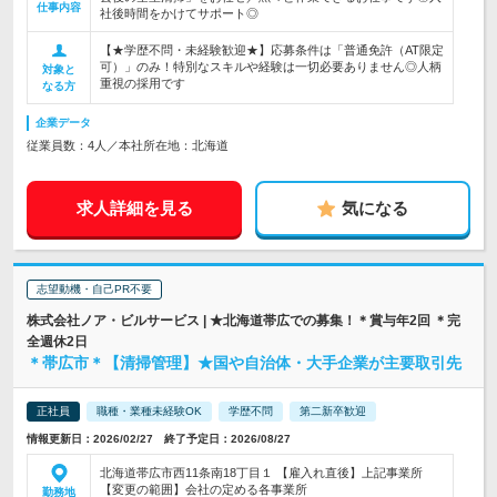
仕事内容
社後時間をかけてサポート◎
【★学歴不問・未経験歓迎★】応募条件は「普通免許（AT限定
可）」のみ！特別なスキルや経験は一切必要ありません◎人柄
対象と
重視の採用です
なる方
企業データ
従業員数：4人／本社所在地：北海道
求人詳細を見る
気になる
志望動機・自己PR不要
株式会社ノア・ビルサービス | ★北海道帯広での募集！＊賞与年2回 ＊完
全週休2日
＊帯広市＊【清掃管理】★国や自治体・大手企業が主要取引先
正社員
職種・業種未経験OK
学歴不問
第二新卒歓迎
情報更新日：2026/02/27 終了予定日：2026/08/27
北海道帯広市西11条南18丁目１ 【雇入れ直後】上記事業所
【変更の範囲】会社の定める各事業所
勤務地