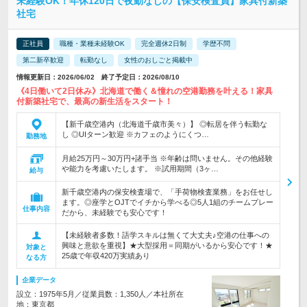
未経験OK！年休120日で夜勤なしの【保安検査員】家具付新築
社宅
正社員
職種・業種未経験OK
完全週休2日制
学歴不問
第二新卒歓迎
転勤なし
女性のおしごと掲載中
情報更新日：2026/06/02 終了予定日：2026/08/10
《4日働いて2日休み》北海道で働く＆憧れの空港勤務を叶える！家具
付新築社宅で、最高の新生活をスタート！
【新千歳空港内（北海道千歳市美々）】 ◎転居を伴う転勤な
し ◎UIターン歓迎 ※カフェのようにくつ…
勤務地
月給25万円～30万円+諸手当 ※年齢は問いません。その他経験
や能力を考慮いたします。 ※試用期間（3ヶ…
給与
新千歳空港内の保安検査場で、「手荷物検査業務」をお任せし
ます。◎座学とOJTでイチから学べる◎5人1組のチームプレー
仕事内容
だから、未経験でも安心です！
【未経験者多数！語学スキルは無くて大丈夫♪空港の仕事への
興味と意欲を重視】★大型採用＝同期がいるから安心です！★
対象と
25歳で年収420万実績あり
なる方
企業データ
設立：1975年5月／従業員数：1,350人／本社所在
地：東京都