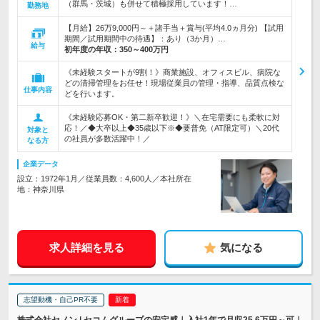
（群馬・茨城）も併せて積極採用しています！…
勤務地
【月給】26万9,000円～＋諸手当＋賞与(平均4.0ヵ月分) 【試用
期間／試用期間中の待遇】：あり（3か月）…
給与
初年度の年収：
350～400万円
《未経験スタートが9割！》商業施設、オフィスビル、病院な
どの清掃管理をお任せ！現場従業員の管理・指導、品質点検な
仕事内容
どを行います。
《未経験応募OK・第二新卒歓迎！》＼在宅需要にも柔軟に対
応！／◆大卒以上◆35歳以下※◆要普免（AT限定可）＼20代
対象と
の社員が多数活躍中！／
なる方
企業データ
設立：1972年1月／従業員数：4,600人／本社所在
地：神奈川県
求人詳細を見る
気になる
志望動機・自己PR不要