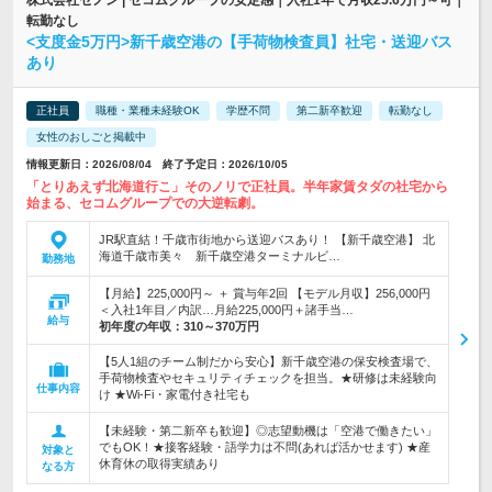
株式会社セノン | セコムグループの安定感｜入社1年で月収25.6万円～可｜
転勤なし
<支度金5万円>新千歳空港の【手荷物検査員】社宅・送迎バス
あり
正社員
職種・業種未経験OK
学歴不問
第二新卒歓迎
転勤なし
女性のおしごと掲載中
情報更新日：2026/08/04 終了予定日：2026/10/05
「とりあえず北海道行こ」そのノリで正社員。半年家賃タダの社宅から
始まる、セコムグループでの大逆転劇。
JR駅直結！千歳市街地から送迎バスあり！ 【新千歳空港】 北
海道千歳市美々 新千歳空港ターミナルビ…
勤務地
【月給】225,000円～ ＋ 賞与年2回 【モデル月収】256,000円
＜入社1年目／内訳…月給225,000円＋諸手当…
給与
初年度の年収：
310～370万円
【5人1組のチーム制だから安心】新千歳空港の保安検査場で、
手荷物検査やセキュリティチェックを担当。★研修は未経験向
仕事内容
け ★Wi-Fi・家電付き社宅も
【未経験・第二新卒も歓迎】◎志望動機は「空港で働きたい」
でもOK！★接客経験・語学力は不問(あれば活かせます) ★産
対象と
休育休の取得実績あり
なる方