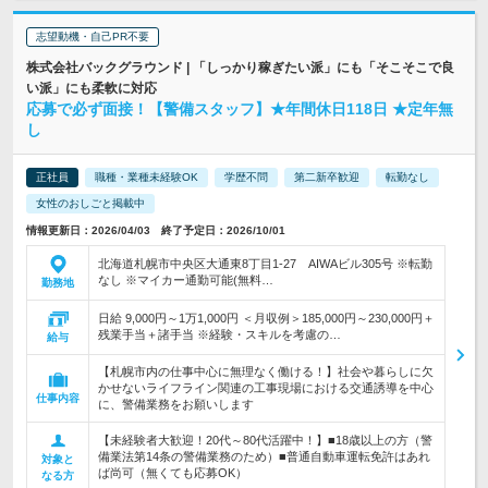
志望動機・自己PR不要
株式会社バックグラウンド | 「しっかり稼ぎたい派」にも「そこそこで良
い派」にも柔軟に対応
応募で必ず面接！【警備スタッフ】★年間休日118日 ★定年無
し
正社員
職種・業種未経験OK
学歴不問
第二新卒歓迎
転勤なし
女性のおしごと掲載中
情報更新日：2026/04/03 終了予定日：2026/10/01
北海道札幌市中央区大通東8丁目1-27 AIWAビル305号 ※転勤
なし ※マイカー通勤可能(無料…
勤務地
日給 9,000円～1万1,000円 ＜月収例＞185,000円～230,000円＋
残業手当＋諸手当 ※経験・スキルを考慮の…
給与
【札幌市内の仕事中心に無理なく働ける！】社会や暮らしに欠
かせないライフライン関連の工事現場における交通誘導を中心
仕事内容
に、警備業務をお願いします
【未経験者大歓迎！20代～80代活躍中！】■18歳以上の方（警
備業法第14条の警備業務のため）■普通自動車運転免許はあれ
対象と
ば尚可（無くても応募OK）
なる方