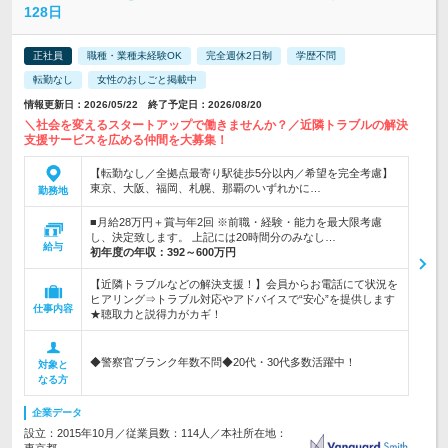
128日
正社員
職種・業種未経験OK
完全週休2日制
学歴不問
転勤なし
女性のおしごと掲載中
情報更新日：2026/05/22 終了予定日：2026/08/20
＼社会を変えるスタートアップで働きませんか？／近隣トラブルの解決
支援サービスを広める仲間を大募集！
【転勤なし／全拠点最寄り駅徒歩5分以内／希望を完全考慮】
東京、大阪、福岡、札幌、那覇のいずれかに…
勤務地
■月給28万円＋賞与年2回 ※前職・経験・能力を最大限考慮
し、決定致します。 上記には20時間分のみなし…
給与
初年度の年収：
392～600万円
【近隣トラブルなどの解決支援！】会員からお電話にて状況を
ヒアリング⇒トラブル対応やアドバイスで“安心”を提供します
仕事内容
★聴取力と説得力がカギ！
◆警察官ブランク年数不問◆20代・30代多数活躍中！
対象と
なる方
企業データ
設立：2015年10月／従業員数：114人／本社所在地：