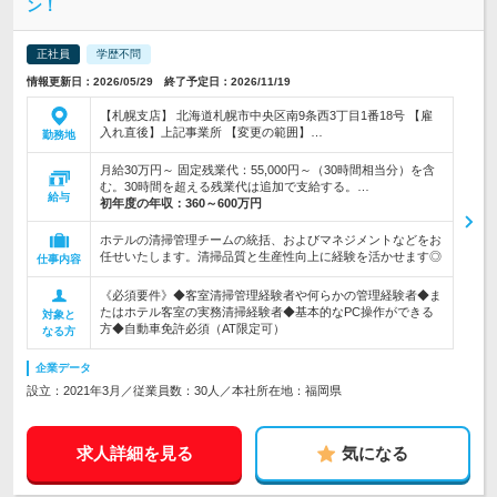
ン！
正社員
学歴不問
情報更新日：2026/05/29 終了予定日：2026/11/19
【札幌支店】 北海道札幌市中央区南9条西3丁目1番18号 【雇
入れ直後】上記事業所 【変更の範囲】…
勤務地
月給30万円～ 固定残業代：55,000円～（30時間相当分）を含
む。30時間を超える残業代は追加で支給する。…
給与
初年度の年収：
360～600万円
ホテルの清掃管理チームの統括、およびマネジメントなどをお
任せいたします。清掃品質と生産性向上に経験を活かせます◎
仕事内容
《必須要件》◆客室清掃管理経験者や何らかの管理経験者◆ま
たはホテル客室の実務清掃経験者◆基本的なPC操作ができる
対象と
方◆自動車免許必須（AT限定可）
なる方
企業データ
設立：2021年3月／従業員数：30人／本社所在地：福岡県
求人詳細を見る
気になる