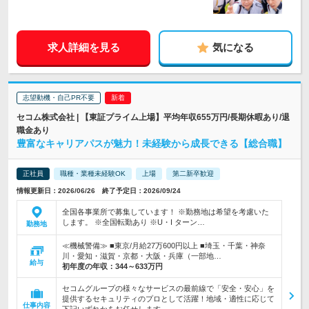
求人詳細を見る
気になる
志望動機・自己PR不要
セコム株式会社 | 【東証プライム上場】平均年収655万円/長期休暇あり/退
職金あり
豊富なキャリアパスが魅力！未経験から成長できる【総合職】
正社員
職種・業種未経験OK
上場
第二新卒歓迎
情報更新日：2026/06/26 終了予定日：2026/09/24
全国各事業所で募集しています！ ※勤務地は希望を考慮いた
します。 ※全国転勤あり ※U・I ターン…
勤務地
≪機械警備≫ ■東京/月給27万600円以上 ■埼玉・千葉・神奈
川・愛知・滋賀・京都・大阪・兵庫（一部地…
給与
初年度の年収：
344～633万円
セコムグループの様々なサービスの最前線で「安全・安心」を
提供するセキュリティのプロとして活躍！地域・適性に応じて
仕事内容