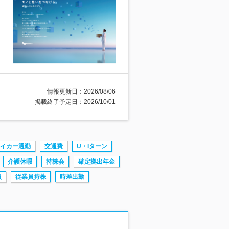
情報更新日：2026/08/06
掲載終了予定日：2026/10/01
イカー通勤
交通費
U・Iターン
介護休暇
持株会
確定拠出年金
員
従業員持株
時差出勤