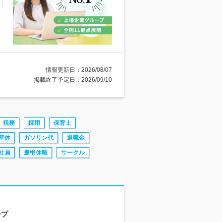
情報更新日：2026/08/07
掲載終了予定日：2026/09/10
税務
採用
保育士
産休
ガソリン代
退職金
社員
慶弔休暇
サークル
ープ