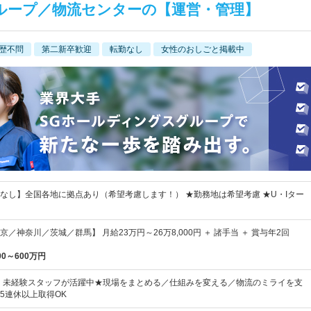
ループ／物流センターの【運営・管理】
歴不問
第二新卒歓迎
転勤なし
女性のおしごと掲載中
なし】全国各地に拠点あり（希望考慮します！） ★勤務地は希望考慮 ★U・Iター
／神奈川／茨城／群馬】 月給23万円～26万8,000円 ＋ 諸手当 ＋ 賞与年2回
00～600万円
手・未経験スタッフが活躍中★現場をまとめる／仕組みを変える／物流のミライを支
5連休以上取得OK