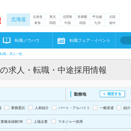
北海道
東北
北関東
首都圏
甲信越
北陸
北海道
東海
関西
中国
四国
九州
海外
転職ノウハウ
転職フェア・イベント
転職・求人一覧
理の求人・転職・中途採用情報
勤務地
指定する
員
業務委託
人材紹介
パート・アルバイト
一般派遣
紹介
業種未経験OK
上場企業
マネジャー採用