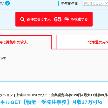
含む
特に指定しない
初年度年収
65
件
条件に合う求人
を検索する
時に募集中の求人
北海道
のみ
表示中
ョン | 上場GROUP&ホワイト企業認定/年休120日&最大11連休/9月
キルGET【物流・受発注事務】月収37万可/o