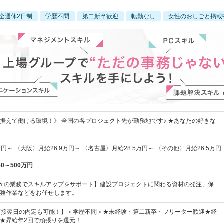
全週休2日制
学歴不問
第二新卒歓迎
転勤なし
女性のおしごと掲載
据えて働ける環境！》 全国の各プロジェクト先が勤務地です♪ ★あなたの好きな
円～ 〈大阪〉月給26.9万円～ 〈名古屋〉月給28.5万円～ 〈その他〉月給26.5万円
50～500万円
々の業務でスキルアップをサポート】建設プロジェクトに関わる資材の発注、保
務作業などをお任せします。
&面接翌日の内定も可能！】＜学歴不問＞★未経験・第二新卒・フリーター歓迎★経
★昇給年2回で頑張りを還元！