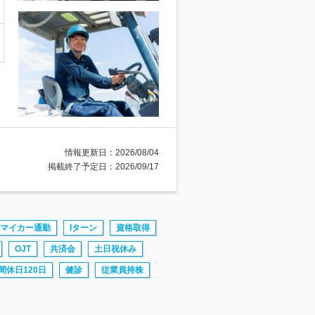
情報更新日：2026/08/04
掲載終了予定日：2026/09/17
マイカー通勤
Iターン
資格取得
OJT
共済会
土日祝休み
間休日120日
健診
従業員持株