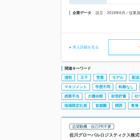
企業データ
設立：2019年6月／従業
求人詳細を見る
関連キーワード
浦和
王子
営業
モデル
配送
マネジメント
学歴不問
転勤なし
残業手当
介護休暇
財形貯蓄
社
地域限定社員
首都圏
関西
東海
志望動機・自己PR不要
佐川グローバルロジスティクス株式会