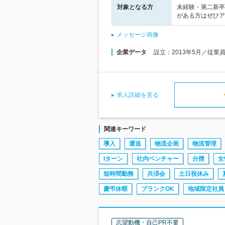
対象となる方
未経験・第二新卒
がある方はぜひア
メッセージ画像
企業データ
設立：2013年5月／従業
求人詳細を見る
関連キーワード
導入
運送
物流企画
物流管理
Iターン
社内ベンチャー
分煙
女
短時間勤務
共済会
土日祝休み
慶弔休暇
ブランクOK
地域限定社員
志望動機・自己PR不要