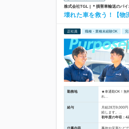
株式会社TGL | ＊損害車輸送のパ
壊れた車を救う！【物流
正社員
職種・業種未経験OK
完
勤務地
★車通勤OK！無
れ…
給与
月給28万9,00
給します。…
初年度の年収：
4
仕事内容
事故や災害などで