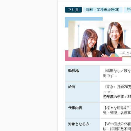
正社員
職種・業種未経験OK
完
勤務地
《転勤なし／腰を
街でず…
給与
〈東京〉月給28万
～ ※…
初年度の年収：
3
仕事内容
【様々な研修&日
管・管理、各種事
対象となる方
【Web面接OK
験・転職回数不問