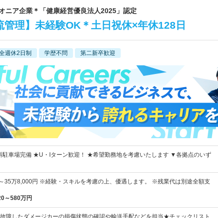
イオニア企業＊「健康経営優良法人2025」認定
管理】未経験OK＊土日祝休×年休128日
全週休2日制
学歴不問
第二新卒歓迎
料駐車場完備 ★U・Iターン歓迎！ ★希望勤務地を考慮いたします ▼各拠点のいず
0円～35万8,000円 ※経験・スキルを考慮の上、優遇します。 ※残業代は別途全額支
20～580万円
故障したダメージカーの損傷状態の確認や輸送手配などを担当★チェックリスト