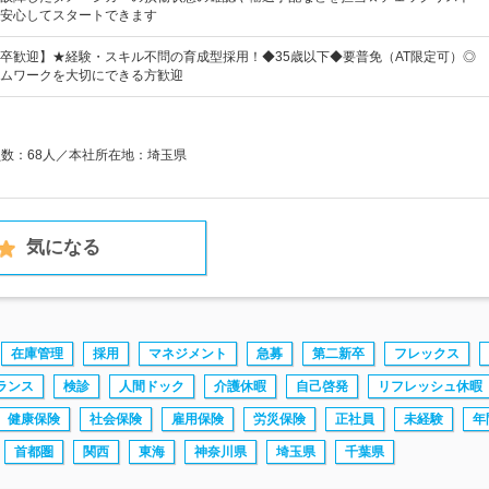
安心してスタートできます
卒歓迎】★経験・スキル不問の育成型採用！◆35歳以下◆要普免（AT限定可）◎
ムワークを大切にできる方歓迎
員数：68人／本社所在地：埼玉県
気になる
在庫管理
採用
マネジメント
急募
第二新卒
フレックス
ランス
検診
人間ドック
介護休暇
自己啓発
リフレッシュ休暇
健康保険
社会保険
雇用保険
労災保険
正社員
未経験
年
首都圏
関西
東海
神奈川県
埼玉県
千葉県