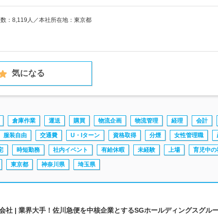
員数：8,119人／本社所在地：東京都
気になる
倉庫作業
運送
購買
物流企画
物流管理
経理
会計
服装自由
交通費
U・Iターン
資格取得
分煙
女性管理職
宅
時短勤務
社内イベント
有給休暇
未経験
上場
育児中の
東京都
神奈川県
埼玉県
社 | 業界大手！佐川急便を中核企業とするSGホールディングスグル