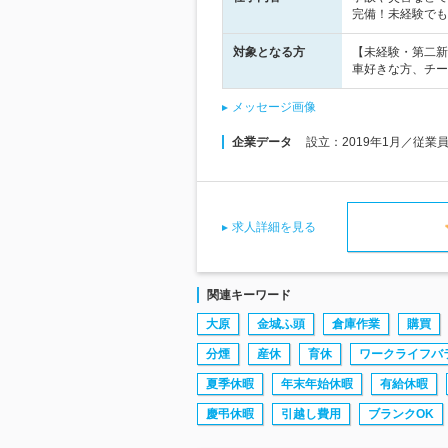
完備！未経験でも
対象となる方
【未経験・第二新
車好きな方、チー
メッセージ画像
企業データ
設立：2019年1月／従業
求人詳細を見る
関連キーワード
大原
金城ふ頭
倉庫作業
購買
分煙
産休
育休
ワークライフバ
夏季休暇
年末年始休暇
有給休暇
慶弔休暇
引越し費用
ブランクOK