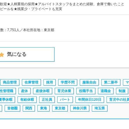
歓迎★人柄重視の採用★アルバイトスタッフをまとめた経験、倉庫で働いたこと
ピールを★残業少・プライベートも充実
員数：7,751人／本社所在地：東京都
気になる
商品管理
在庫管理
採用
学歴不問
服装自由
第二新卒
マ
性管理職
産休
産後休暇
育児休業
役職手当
退職金
制服
夏季休暇
有給休暇
正社員
パート
年間休日120日
育児中の社
首都圏
関西
東海
東京都
神奈川県
埼玉県