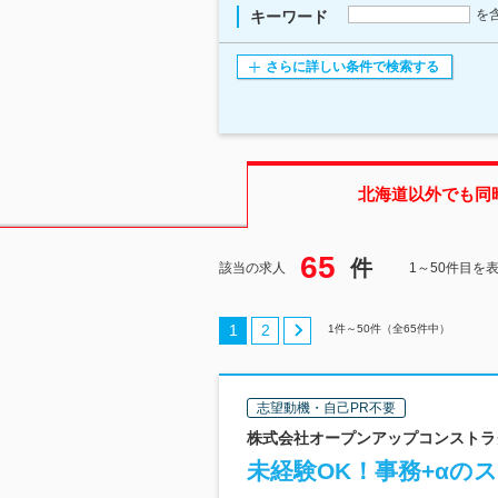
を
キーワード
さらに詳しい条件で検索する
北海道
以外でも同
65
件
該当の求人
1～50件目を
1
2
1
件～
50
件（全
65
件中）
志望動機・自己PR不要
株式会社オープンアップコンストラクシ
未経験OK！事務+αのス