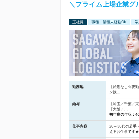
＼プライム上場企業グ
正社員
職種・業種未経験OK
学
勤務地
【転勤なし☆夜勤
ン歓…
給与
【埼玉／千葉／東京
【大阪／…
初年度の年収：
4
仕事内容
20～30代の若
えるお仕事です★