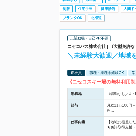
制服
住宅手当
健康診断
人間ド
ブランクOK
北海道
志望動機・自己PR不要
ニセコバス株式会社 | 《大型免許
＼未経験大歓迎／地域
正社員
職種・業種未経験OK
学
《ニセコスキー場の無料利用制
勤務地
《転勤なし／U・
給与
月給21万100円
円…
仕事内容
【地域に根差した
★免許取得支援・