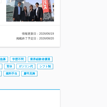
情報更新日：2026/06/19
掲載終了予定日：2026/08/20
急募
学歴不問
業界経験者優遇
育休
ガソリン代
シフト制
燃料手当
慶弔見舞