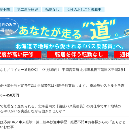
歴不問
第二新卒歓迎
転勤なし
女性のおしごと掲載中
なし／マイカー通勤OK】 《札幌市内》 平岡営業所 北海道札幌市清田区平岡3条1
7万円+諸手当＋賞与年2回 ※残業代は別途全額支給します。 ※経験やスキルを考慮
50～450万円
で無理なく進められる、北海道内の【路線バス乗務員】のお仕事です！地域の
るやりがいを実感しながら働きませんか？
ば応募OK／◆未経験・第二新卒歓迎◆学歴・経歴不問◆お客様からの「ありがと
いお仕事