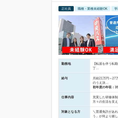
正社員
職種・業種未経験OK
学
勤務地
【転居を伴う転勤
丁…
給与
月給21万円～2
のうえ決…
初年度の年収：
3
仕事内容
充実した研修体制
方々の生活を支え
対象となる方
＼普通免許があれ
う」が何より嬉し