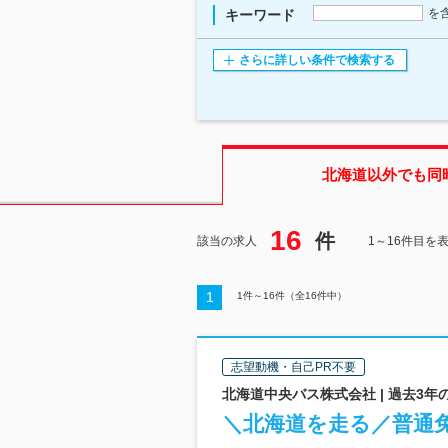
を
キーワード
さらに詳しい条件で検索する
北海道
以外でも同
16
件
該当の求人
1～16件目を
1
1
件～
16
件（全
16
件中）
志望動機・自己PR不要
北海道中央バス株式会社 | 過去3年
＼北海道を走る／普通