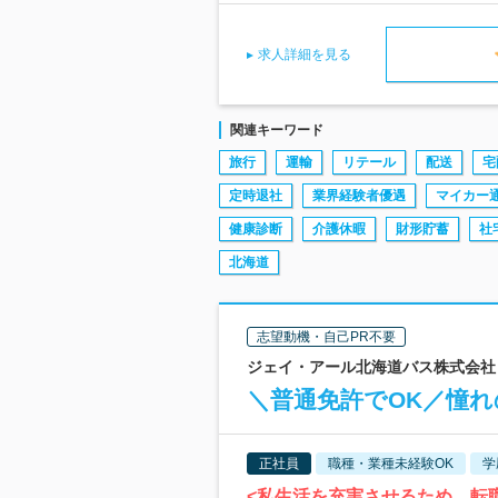
求人詳細を見る
関連キーワード
旅行
運輸
リテール
配送
宅
定時退社
業界経験者優遇
マイカー
健康診断
介護休暇
財形貯蓄
社
北海道
志望動機・自己PR不要
ジェイ・アール北海道バス株式会社 |
＼普通免許でOK／憧
正社員
職種・業種未経験OK
学
<私生活を充実させるため、転