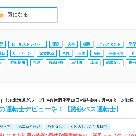
気になる
配
セールスドライバー
運送
人事
採用
アシスタント
学歴
通勤
U・Iターン
家賃補助
禁煙
分煙
産休
産後休暇
育
宅
時短勤務
社割
有給休暇
正社員
上場
残業なし
慶弔
 《JR北海道グループ》#有休消化率18日#賞与約4ヶ月#UIターン歓迎
れの運転士デビューを！【路線バス運転士】
歴不問
第二新卒歓迎
転勤なし
女性のおしごと掲載中
職してきた社員が多数>育休取得実績あり！業界トップクラスの