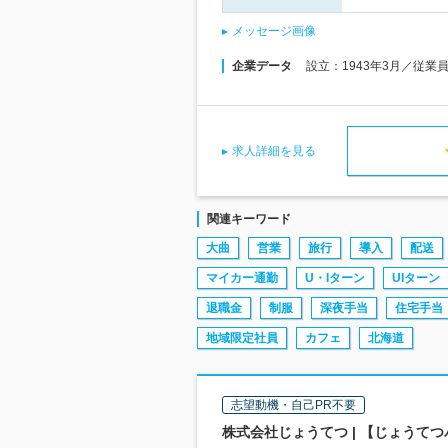
メッセージ画像
企業データ
設立：1943年3月／従業
求人詳細を見る
関連キーワード
大曲
営業
旅行
導入
配送
マイカー通勤
U・Iターン
UIターン
退職金
制服
深夜手当
住宅手当
地域限定社員
カフェ
北海道
志望動機・自己PR不要
株式会社じょうてつ | 【じょうて