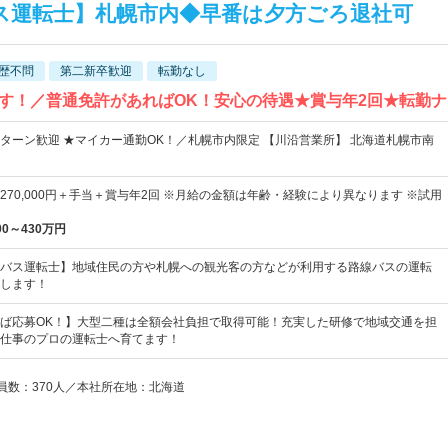
ス運転士】札幌市内◆早番は夕方ごろ退社可
歴不問
第二新卒歓迎
転勤なし
す！／普通免許があればOK！安心の待遇★賞与年2回★転勤ナ
Iターン歓迎 ★マイカー通勤OK！／札幌市内限定 【川沿営業所】 北海道札幌市南
0円～270,000円＋手当＋賞与年2回 ※月給の金額は年齢・経験により異なります ※試用
00～430万円
バス運転士】地域住民の方や札幌への観光客の方などが利用する路線バスの運転
します！
ば応募OK！】大型二種は全額会社負担で取得可能！充実した研修で地域交通を担
仕事のプロの運転士へ育てます！
業員数：370人／本社所在地：北海道