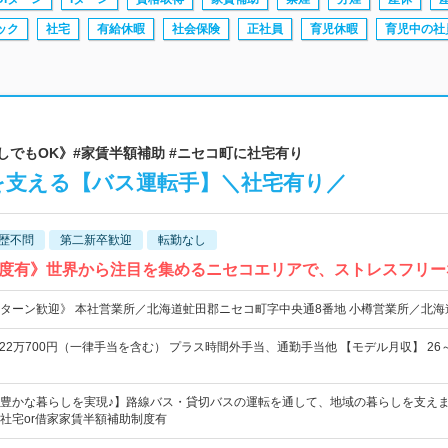
ック
社宅
有給休暇
社会保険
正社員
育児休暇
育児中の社
なしでもOK》#家賃半額補助 #ニセコ町に社宅有り
を支える【バス運転手】＼社宅有り／
歴不問
第二新卒歓迎
転勤なし
度有》世界から注目を集めるニセコエリアで、ストレスフリー
Iターン歓迎》 本社営業所／北海道虻田郡ニセコ町字中央通8番地 小樽営業所／北海
～22万700円（一律手当を含む） プラス時間外手当、通勤手当他 【モデル月収】 26
豊かな暮らしを実現♪】路線バス・貸切バスの運転を通して、地域の暮らしを支え
社宅or借家家賃半額補助制度有