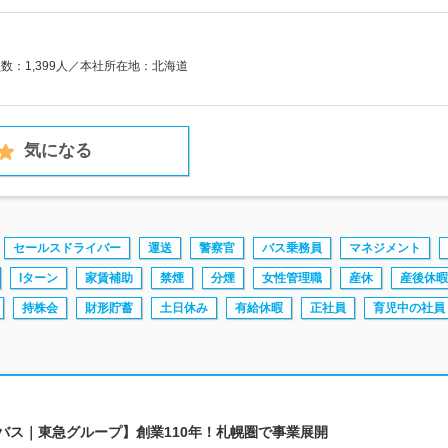
員数：1,399人／本社所在地：北海道
気になる
セールスドライバー
運送
警察官
バス乗務員
マネジメント
Iターン
家賃補助
禁煙
分煙
女性管理職
産休
産後休暇
持株会
財形貯蓄
土日休み
有給休暇
正社員
育児中の社員
つバス｜東急グループ】創業110年！札幌圏で事業展開