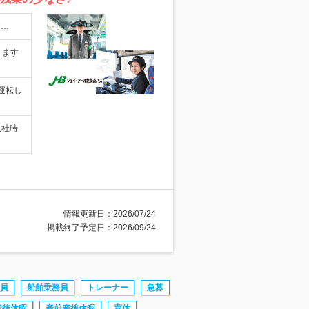
す…
ります
運転し
入社時
情報更新日：2026/07/24
掲載終了予定日：2026/09/24
員
船舶乗務員
トレーナー
急募
産後休暇
産前産後休暇
育休