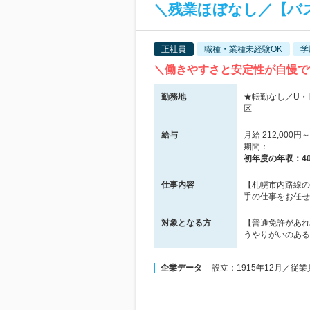
＼残業ほぼなし／【バ
正社員
職種・業種未経験OK
学
＼働きやすさと安定性が自慢で
勤務地
★転勤なし／U・
区…
給与
月給 212,00
期間：…
初年度の年収：
4
仕事内容
【札幌市内路線の
手の仕事をお任せ
対象となる方
【普通免許があれ
うやりがいのある
企業データ
設立：1915年12月／従