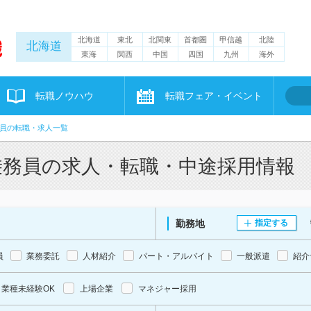
北海道
東北
北関東
首都圏
甲信越
北陸
北海道
東海
関西
中国
四国
九州
海外
転職ノウハウ
転職フェア・イベント
員の転職・求人一覧
乗務員の求人・転職・中途採用情報
勤務地
指定する
員
業務委託
人材紹介
パート・アルバイト
一般派遣
紹介
業種未経験OK
上場企業
マネジャー採用