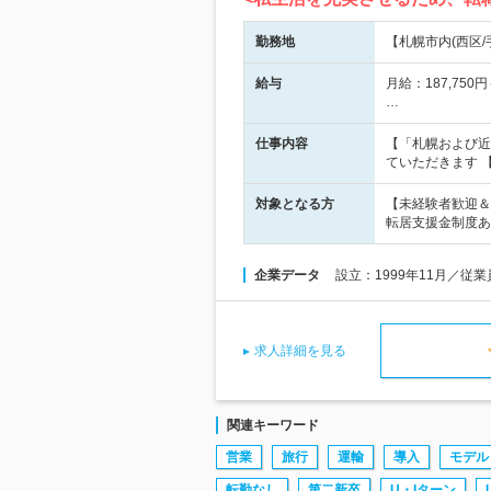
勤務地
【札幌市内(西区
給与
月給：187,75
…
仕事内容
【「札幌および近
ていただきます 
対象となる方
【未経験者歓迎＆
転居支援金制度あり
企業データ
設立：1999年11月／従
求人詳細を見る
関連キーワード
営業
旅行
運輸
導入
モデル
転勤なし
第二新卒
U・Iターン