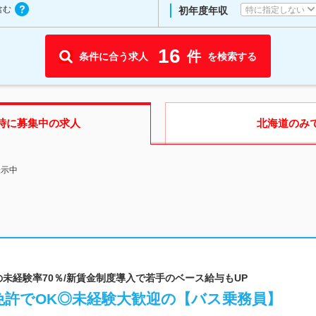
含む
特に指定しない
初年度年収
16
件
条件に合う求人
を検索する
時に募集中の求人
北海道
のみ
表示中
の未経験率70％/新賃金制度導入で若手のベース給与もUP
免許でOK◎未経験大歓迎の【バス乗務員】