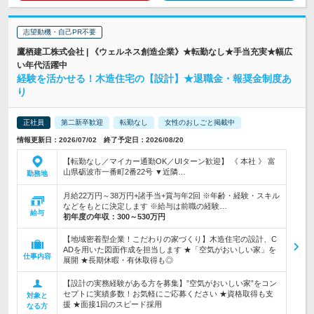
志望動機・自己PR不要
鷹栖建工株式会社 | 《ウェルネス創造企業》★転勤なし★手当充実★幅広
い年代活躍中
経験を活かせる！木造住宅の【設計】★退職金・報奨金制度あ
り
正社員
第二新卒歓迎
転勤なし
女性のおしごと掲載中
情報更新日：2026/07/02 終了予定日：2026/08/20
【転勤なし／マイカー通勤OK／UIターン歓迎】 《 本社 》 富
山県砺波市一番町2番22号 ▼近隣…
勤務地
月給22万円～38万円+諸手当+賞与年2回 ※年齢・経験・スキル
などをもとに決定します ※給与は前職の経験…
給与
初年度の年収：
300～530万円
【地域密着型企業！こだわりの家づくり】木造住宅の設計、C
ADを用いた図面作成を担当します ★「空気がおいしい家」を
仕事内容
展開 ★長期休暇・有休取得も◎
【設計の実務経験がある方を募集】”空気がおいしい家”をコン
セプトに実績多数！お気軽にご応募ください ★資格取得も支
対象と
援 ★面接1回のスピード採用
なる方