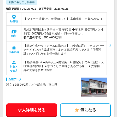
女性のおしごと掲載中
情報更新日：2026/07/21 終了予定日：2026/09/21
【 マイカー通勤OK！転勤無し！ 】 富山県富山市藤木2167-1
勤務地
月給24万円以上＋諸手当＋賞与年2回 ◆年収例 350万円／入社
1年目 660万円／38歳 ※経験・年齢を考慮の…
給与
初年度の年収：
350～600万円
【新築住宅やリフォームに携わる】ご希望に応じてデスクワー
クがメインの「設計事務」または商談同席もできる「営業設
仕事内容
計」のいずれかをお任せ致します
【 応募条件 ⇒ ■高卒以上■要普免（AT限定可）のみ│意欲・人
物重視の採用 】★家づくりに興味がある方必見！ ★異業種出
対象と
身の先輩も多数活躍中
なる方
企業データ
設立：1989年2月／本社所在地：富山県
求人詳細を見る
気になる