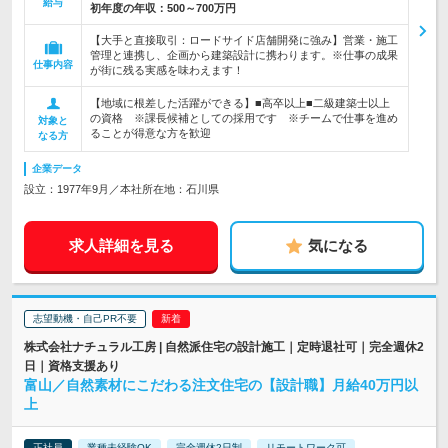
給与
初年度の年収：
500～700万円
【大手と直接取引：ロードサイド店舗開発に強み】営業・施工
管理と連携し、企画から建築設計に携わります。※仕事の成果
仕事内容
が街に残る実感を味わえます！
【地域に根差した活躍ができる】■高卒以上■二級建築士以上
の資格 ※課長候補としての採用です ※チームで仕事を進め
対象と
ることが得意な方を歓迎
なる方
企業データ
設立：1977年9月／本社所在地：石川県
求人詳細を見る
気になる
志望動機・自己PR不要
株式会社ナチュラル工房 | 自然派住宅の設計施工｜定時退社可｜完全週休2
日｜資格支援あり
富山／自然素材にこだわる注文住宅の【設計職】月給40万円以
上
正社員
業種未経験OK
完全週休2日制
リモートワーク可