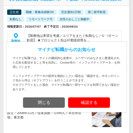
正社員
職種・業種未経験OK
完全週休2日制
第二新卒歓迎
転勤なし
リモートワーク可
女性のおしごと掲載中
情報更新日：2026/07/07 終了予定日：2026/08/24
【勤務地は希望を考慮／エリアをまたぐ転勤なし／U・Iターン
歓迎】 ★プロジェクト先は47都道府県を…
勤務地
マイナビ転職からのお知らせ
給与は下記（1）～（3）いずれか、 希望も考慮したうえで提
示いたします。 （1）月給23.1万円（基本給23.…
給与
マイナビ転職では、サイトの継続的な改善や、ユーザーのみなさまに最適化され
初年度の年収：
318～600万円
た広告を配信すること等を目的に、Cookie等の「インフォマティブデータ」を利
用しています。
「建設業界って難しそう」…そのイメージ、ここでは不要！
書類作成や写真整理など、デスクワーク中心のお仕事からスタ
仕事内容
インフォマティブデータの提供を無効にしたい場合は「確認する」ボタンのリン
ート★充実のサポート体制あり
ク先から停止（オプトアウト）を行うことができます。
※オプトアウトをした場合、マイナビ転職の一部サービスを利用できない場合が
志望動機はなんでもOK！「通勤のしやすさ重視」「レベルの
あります。
高い業務に挑戦したい」「これまでと違う分野に携わりたい」
対象と
などあなたの要望を教えて下さい
なる方
閉じる
確認する
企業データ
設立：2008年11月／従業員数：3,599人／本社所在
地：東京都