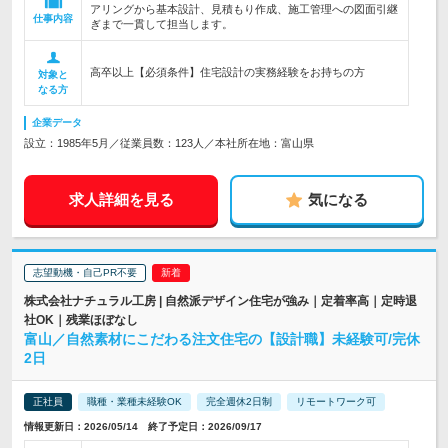
アリングから基本設計、見積もり作成、施工管理への図面引継
仕事内容
ぎまで一貫して担当します。
高卒以上【必須条件】住宅設計の実務経験をお持ちの方
対象と
なる方
企業データ
設立：1985年5月／従業員数：123人／本社所在地：富山県
求人詳細を見る
気になる
志望動機・自己PR不要
株式会社ナチュラル工房 | 自然派デザイン住宅が強み｜定着率高｜定時退
社OK｜残業ほぼなし
富山／自然素材にこだわる注文住宅の【設計職】未経験可/完休
2日
正社員
職種・業種未経験OK
完全週休2日制
リモートワーク可
情報更新日：2026/05/14 終了予定日：2026/09/17