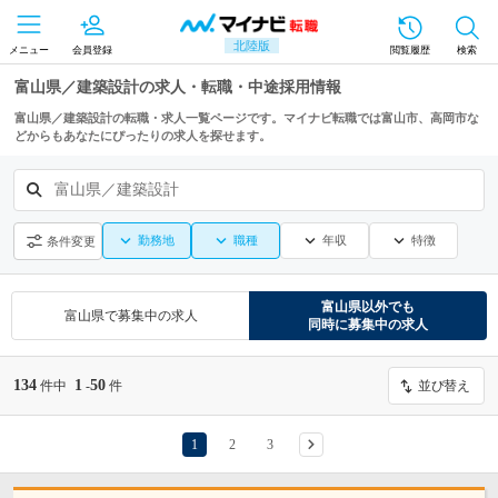
北陸版
メニュー
会員登録
閲覧履歴
検索
富山県／建築設計の求人・転職・中途採用情報
富山県／建築設計の転職・求人一覧ページです。マイナビ転職では富山市、高岡市な
どからもあなたにぴったりの求人を探せます。
富山県／建築設計
勤務地
職種
年収
特徴
条件変更
富山県
以外でも
富山県
で募集中の求人
同時に募集中の求人
134
1
50
件中
-
件
並び替え
1
2
3