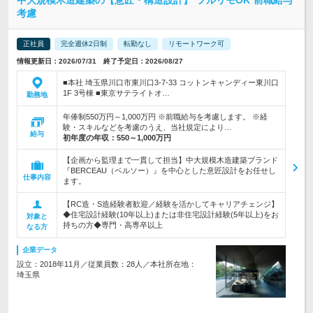
中大規模木造建築の【意匠・構造設計】*フルリモOK*前職給与
考慮
正社員
完全週休2日制
転勤なし
リモートワーク可
情報更新日：2026/07/31 終了予定日：2026/08/27
■本社 埼玉県川口市東川口3-7-33 コットンキャンディー東川口
1F 3号棟 ■東京サテライトオ…
勤務地
年俸制550万円～1,000万円 ※前職給与を考慮します。 ※経
験・スキルなどを考慮のうえ、当社規定により…
給与
初年度の年収：
550～1,000万円
【企画から監理まで一貫して担当】中大規模木造建築ブランド
『BERCEAU（ベルソー）』を中心とした意匠設計をお任せし
仕事内容
ます。
【RC造・S造経験者歓迎／経験を活かしてキャリアチェンジ】
◆住宅設計経験(10年以上)または非住宅設計経験(5年以上)をお
対象と
持ちの方◆専門・高専卒以上
なる方
企業データ
設立：2018年11月／従業員数：28人／本社所在地：
埼玉県