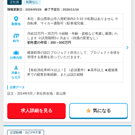
正社員
転勤なし
情報更新日：2026/05/26 終了予定日：2026/11/16
本社：富山県富山市八尾町保内2-3-10 ※転勤はありません ※
自転車、マイカー通勤可（駐車場完備…
勤務地
月給22万円～35万円 ※経験・年齢・資格など考慮し優遇いた
します ※試用期間3ヶ月あり（待遇の変更なし）
給与
初年度の年収：
300～500万円
建築鉄骨の設計プロジェクト担当として、プロジェクト全体を
管理する業務を担っていただきます。
仕事内容
【有給消化率85％以上！】《必須要件》★高卒以上 ★建築業
対象と
界での顧客折衝経験、または設計経験
なる方
企業データ
設立：2014年9月／本社所在地：富山県
求人詳細を見る
気になる
志望動機・自己PR不要