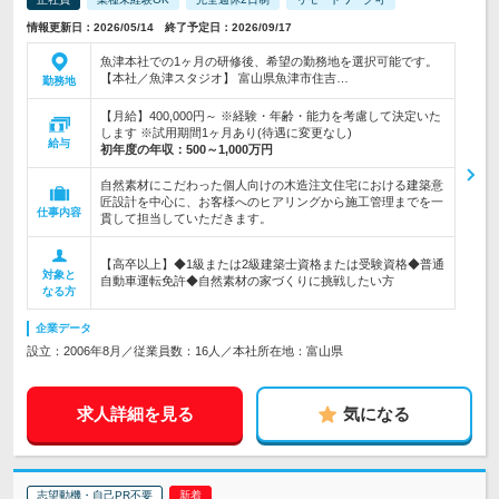
情報更新日：2026/05/14 終了予定日：2026/09/17
魚津本社での1ヶ月の研修後、希望の勤務地を選択可能です。
【本社／魚津スタジオ】 富山県魚津市住吉…
勤務地
【月給】400,000円～ ※経験・年齢・能力を考慮して決定いた
します ※試用期間1ヶ月あり(待遇に変更なし)
給与
初年度の年収：
500～1,000万円
自然素材にこだわった個人向けの木造注文住宅における建築意
匠設計を中心に、お客様へのヒアリングから施工管理までを一
仕事内容
貫して担当していただきます。
【高卒以上】◆1級または2級建築士資格または受験資格◆普通
対象と
自動車運転免許◆自然素材の家づくりに挑戦したい方
なる方
企業データ
設立：2006年8月／従業員数：16人／本社所在地：富山県
求人詳細を見る
気になる
志望動機・自己PR不要