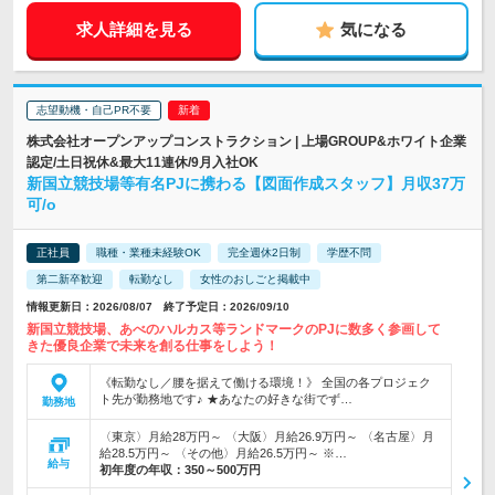
求人詳細を見る
気になる
志望動機・自己PR不要
株式会社オープンアップコンストラクション | 上場GROUP&ホワイト企業
認定/土日祝休&最大11連休/9月入社OK
新国立競技場等有名PJに携わる【図面作成スタッフ】月収37万
可/o
正社員
職種・業種未経験OK
完全週休2日制
学歴不問
第二新卒歓迎
転勤なし
女性のおしごと掲載中
情報更新日：2026/08/07 終了予定日：2026/09/10
新国立競技場、あべのハルカス等ランドマークのPJに数多く参画して
きた優良企業で未来を創る仕事をしよう！
《転勤なし／腰を据えて働ける環境！》 全国の各プロジェク
ト先が勤務地です♪ ★あなたの好きな街でず…
勤務地
〈東京〉月給28万円～ 〈大阪〉月給26.9万円～ 〈名古屋〉月
給28.5万円～ 〈その他〉月給26.5万円～ ※…
給与
初年度の年収：
350～500万円