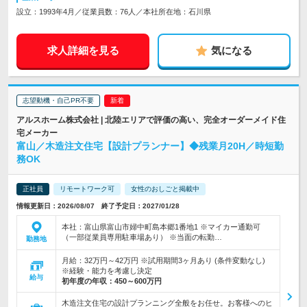
設立：1993年4月／従業員数：76人／本社所在地：石川県
求人詳細を見る
気になる
志望動機・自己PR不要
アルスホーム株式会社 | 北陸エリアで評価の高い、完全オーダーメイド住
宅メーカー
富山／木造注文住宅【設計プランナー】◆残業月20H／時短勤
務OK
正社員
リモートワーク可
女性のおしごと掲載中
情報更新日：2026/08/07 終了予定日：2027/01/28
本社：富山県富山市婦中町島本郷1番地1 ※マイカー通勤可
（一部従業員専用駐車場あり） ※当面の転勤…
勤務地
月給：32万円～42万円 ※試用期間3ヶ月あり (条件変動なし)
※経験・能力を考慮し決定
給与
初年度の年収：
450～600万円
木造注文住宅の設計プランニング全般をお任せ。お客様へのヒ