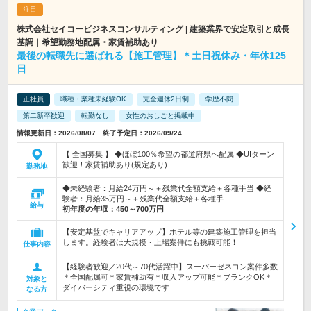
株式会社セイコービジネスコンサルティング | 建築業界で安定取引と成長
基調｜希望勤務地配属・家賃補助あり
最後の転職先に選ばれる【施工管理】＊土日祝休み・年休125
日
正社員
職種・業種未経験OK
完全週休2日制
学歴不問
第二新卒歓迎
転勤なし
女性のおしごと掲載中
情報更新日：2026/08/07 終了予定日：2026/09/24
【 全国募集 】 ◆ほぼ100％希望の都道府県へ配属 ◆UIターン
歓迎！家賃補助あり(規定あり)…
勤務地
◆未経験者：月給24万円～＋残業代全額支給＋各種手当 ◆経
験者：月給35万円～＋残業代全額支給＋各種手…
給与
初年度の年収：
450～700万円
【安定基盤でキャリアアップ】ホテル等の建築施工管理を担当
します。経験者は大規模・上場案件にも挑戦可能！
仕事内容
【経験者歓迎／20代～70代活躍中】スーパーゼネコン案件多数
＊全国配属可＊家賃補助有＊収入アップ可能＊ブランクOK＊
対象と
ダイバーシティ重視の環境です
なる方