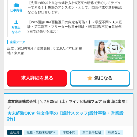
【先輩の90以上％は未経験入社&充実の研修で安心してデビュ
ーできる！】先輩のアシスタントとして、図面作成や進捗確認
仕事内容
などをお任せします。
【Web面接OK&面接翌日の内定も可能！】＜学歴不問＞★未経
験・第二新卒・フリーター歓迎★経験・転職回数不問★昇給年
対象と
2回で頑張りを還元！
なる方
企業データ
設立：2019年6月／従業員数：8,119人／本社所在
地：東京都
求人詳細を見る
気になる
成友建設株式会社 | ＼ 7月25日（土）マイナビ転職フェア in 富山に出展！
／
★未経験OK★ 注文住宅の【設計スタッフ(設計事務・営業設
計)】
正社員
職種・業種未経験OK
学歴不問
第二新卒歓迎
転勤なし