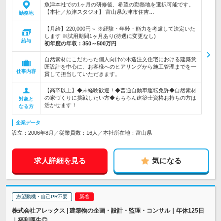
魚津本社での1ヶ月の研修後、希望の勤務地を選択可能です。
【本社／魚津スタジオ】 富山県魚津市住吉…
勤務地
【月給】220,000円～ ※経験・年齢・能力を考慮して決定いた
します ※試用期間1ヶ月あり(待遇に変更なし)
給与
初年度の年収：
350～500万円
自然素材にこだわった個人向けの木造注文住宅における建築意
匠設計を中心に、お客様へのヒアリングから施工管理までを一
仕事内容
貫して担当していただきます。
【高卒以上】◆未経験歓迎！◆普通自動車運転免許◆自然素材
の家づくりに挑戦したい方◆もちろん建築士資格お持ちの方は
対象と
活かせます！
なる方
企業データ
設立：2006年8月／従業員数：16人／本社所在地：富山県
求人詳細を見る
気になる
志望動機・自己PR不要
株式会社アレックス | 建築物の企画・設計・監理・コンサル｜年休125日
｜福利厚生◎