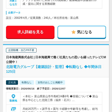
／ソフトを用いた実務での作図経験／建築確認申請書類の作
対象と
成・提出に関する実務経験
なる方
企業データ
設立：2002年4月／従業員数：240人／本社所在地：富山県
求人詳細を見る
気になる
志望動機・自己PR不要
日本海建興株式会社 | 日本海建興で働く社員たちの思いを綴ったテレビCM
公開中！
北陸電力グループ【建築設計・監理】◆転勤なし ◆年間休日
125日
正社員
転勤なし
女性のおしごと掲載中
情報更新日：2026/06/16 終了予定日：2026/12/07
＜本社＞ 富山県富山市牛島町24番6号 ◆現場について◆ 富山
県を中心とした北陸三県（福井・石川）…
勤務地
月給20万円～＋諸手当＋賞与 ※経験や年齢等を考慮し、給与