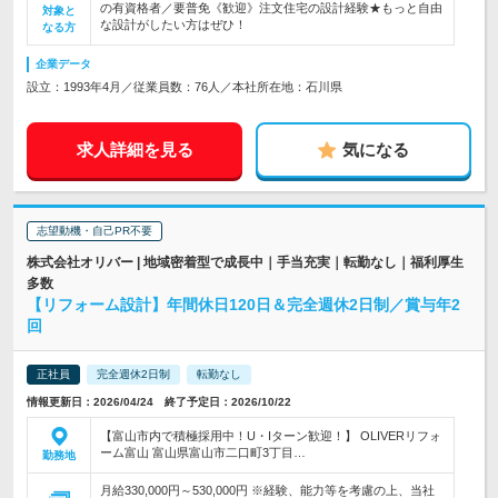
の有資格者／要普免《歓迎》注文住宅の設計経験★もっと自由
対象と
な設計がしたい方はぜひ！
なる方
企業データ
設立：1993年4月／従業員数：76人／本社所在地：石川県
求人詳細を見る
気になる
志望動機・自己PR不要
株式会社オリバー | 地域密着型で成長中｜手当充実｜転勤なし｜福利厚生
多数
【リフォーム設計】年間休日120日＆完全週休2日制／賞与年2
回
正社員
完全週休2日制
転勤なし
情報更新日：2026/04/24 終了予定日：2026/10/22
【富山市内で積極採用中！U・Iターン歓迎！】 OLIVERリフォ
ーム富山 富山県富山市二口町3丁目…
勤務地
月給330,000円～530,000円 ※経験、能力等を考慮の上、当社