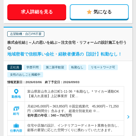
求人詳細を見る
気になる
志望動機・自己PR不要
株式会社結 | ～人の思いを結ぶ～注文住宅・リフォームの設計施工を行う
◎
地域密着で信頼厚い会社・経験者優遇の【設計】転勤なし！
正社員
学歴不問
第二新卒歓迎
転勤なし
リモートワーク可
女性のおしごと掲載中
情報更新日：2026/03/06 終了予定日：2026/09/03
富山県富山市上赤江町1-11-36 ＊転勤なし ＊マイカー通勤OK
【雇入れ直後】上記事業所 【変…
勤務地
月給245,000円～363,850円 ※固定残業代 45,900円～71,250
円（30時間分）含みます。 超過分別途支給 ※…
給与
初年度の年収：
340～750万円
住宅や店舗の設計、インテリアコーディネート業務を担当し、
顧客の要望に応じた空間づくりに携わっていただきます。
仕事内容