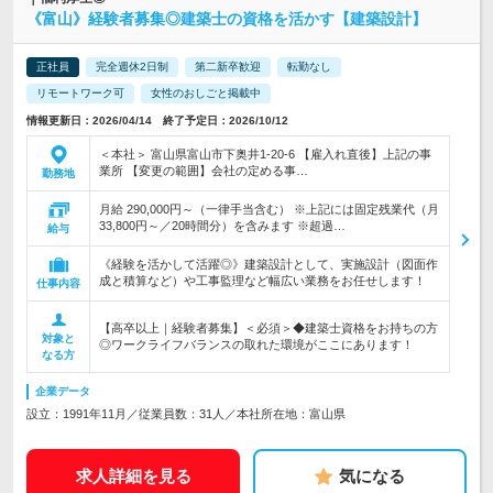
《富山》経験者募集◎建築士の資格を活かす【建築設計】
正社員
完全週休2日制
第二新卒歓迎
転勤なし
リモートワーク可
女性のおしごと掲載中
情報更新日：2026/04/14 終了予定日：2026/10/12
＜本社＞ 富山県富山市下奥井1-20-6 【雇入れ直後】上記の事
業所 【変更の範囲】会社の定める事…
勤務地
月給 290,000円～（一律手当含む） ※上記には固定残業代（月
33,800円～／20時間分）を含みます ※超過…
給与
《経験を活かして活躍◎》建築設計として、実施設計（図面作
成と積算など）や工事監理など幅広い業務をお任せします！
仕事内容
【高卒以上｜経験者募集】＜必須＞◆建築士資格をお持ちの方
対象と
◎ワークライフバランスの取れた環境がここにあります！
なる方
企業データ
設立：1991年11月／従業員数：31人／本社所在地：富山県
求人詳細を見る
気になる