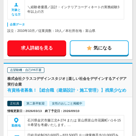
＼経験者優遇／設計・インテリアコーディネートの実務経験3
対象と
年以上の方
なる方
企業データ
設立：2010年10月／従業員数：19人／本社所在地：富山県
求人詳細を見る
気になる
志望動機・自己PR不要
株式会社クラスコデザインスタジオ | 楽しい社会をデザインするアイデア
実行企業
有資格者募集！【総合職（建築設計・施工管理）】残業少なめ
正社員
第二新卒歓迎
女性のおしごと掲載中
情報更新日：2026/03/13 終了予定日：2026/09/10
石川県金沢市藤江北4-274 または 富山県富山市花園町ハ1-6-15
※希望を考慮いたします。…
勤務地
日給月給制263,600円～833,500円 ※一律業務手当10,000円を