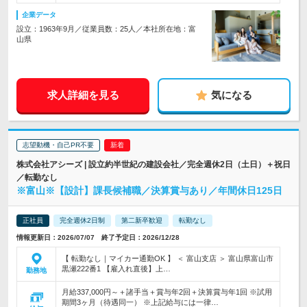
企業データ
設立：1963年9月／従業員数：25人／本社所在地：富
山県
求人詳細を見る
気になる
志望動機・自己PR不要
株式会社アシーズ | 設立約半世紀の建設会社／完全週休2日（土日）＋祝日
／転勤なし
※富山※【設計】課長候補職／決算賞与あり／年間休日125日
正社員
完全週休2日制
第二新卒歓迎
転勤なし
情報更新日：2026/07/07 終了予定日：2026/12/28
【 転勤なし｜マイカー通勤OK 】 ＜ 富山支店 ＞ 富山県富山市
黒瀬222番1 【雇入れ直後】上…
勤務地
月給337,000円～＋諸手当＋賞与年2回＋決算賞与年1回 ※試用
期間3ヶ月（待遇同一） ※上記給与には一律…