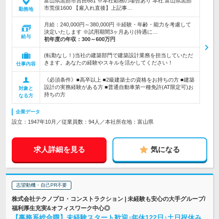
富山県黒部市吉田681 ※本社勤務の場合あり 本社:富山県黒部
市荒俣1600 【雇入れ直後】上記事…
勤務地
月給：240,000円～380,000円 ※経験・年齢・能力を考慮して
決定いたします ※試用期間3ヶ月あり(待遇に…
給与
初年度の年収：
300～600万円
(転勤なし！)当社の建築部門で建築設計業務を担当していただ
きます。あなたの経験やスキルを活かしてください！
仕事内容
《必須条件》■高卒以上 ■2級建築士の資格をお持ちの方 ■建築
設計の実務経験がある方 ■普通自動車第一種免許(AT限定可)お
対象と
持ちの方
なる方
企業データ
設立：1947年10月／従業員数：94人／本社所在地：富山県
求人詳細を見る
気になる
志望動機・自己PR不要
株式会社テクノプロ・コンストラクション | 未経験も安心の大手グループ/
福利厚生充実&オフィスワーク中心◎
【事務系総合職】未経験スタート歓迎♪年休122日♪土日祝休み