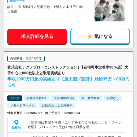
企業データ
設立：2015年3月／従業員数：165人／本社所在地：
大阪府
求人詳細を見る
気になる
志望動機・自己PR不要
株式会社テクノプロ・コンストラクション | 【在宅可◆定着率98％超】大
手中心に800社以上と取引実績あり
年収1000万円超の実績あり【施工図／設計】月給35万～60万円
も可
正社員
職種未経験OK
完全週休2日制
第二新卒歓迎
転勤なし
リモートワーク可
女性のおしごと掲載中
情報更新日：2026/07/07 終了予定日：2026/08/24
【勤務地は希望を考慮／エリアをまたぐ転勤なし／U・Iターン
歓迎】 プロジェクト先は47都道府県を網…
勤務地