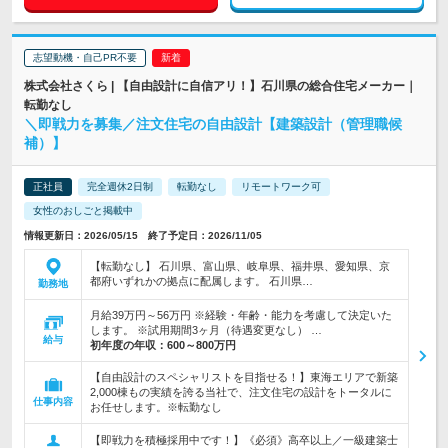
志望動機・自己PR不要
株式会社さくら | 【自由設計に自信アリ！】石川県の総合住宅メーカー｜
転勤なし
＼即戦力を募集／注文住宅の自由設計【建築設計（管理職候
補）】
正社員
完全週休2日制
転勤なし
リモートワーク可
女性のおしごと掲載中
情報更新日：2026/05/15 終了予定日：2026/11/05
【転勤なし】 石川県、富山県、岐阜県、福井県、愛知県、京
都府いずれかの拠点に配属します。 石川県…
勤務地
月給39万円～56万円 ※経験・年齢・能力を考慮して決定いた
します。 ※試用期間3ヶ月（待遇変更なし） …
給与
初年度の年収：
600～800万円
【自由設計のスペシャリストを目指せる！】東海エリアで新築
2,000棟もの実績を誇る当社で、注文住宅の設計をトータルに
仕事内容
お任せします。※転勤なし
【即戦力を積極採用中です！】《必須》高卒以上／一級建築士