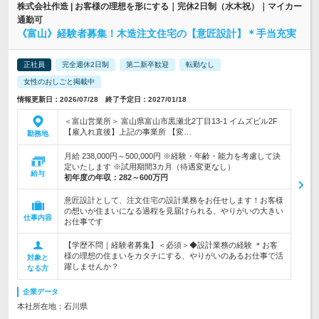
株式会社作造 | お客様の理想を形にする｜完休2日制（水木祝）｜マイカー
通勤可
《富山》経験者募集！木造注文住宅の【意匠設計】＊手当充実
正社員
完全週休2日制
第二新卒歓迎
転勤なし
女性のおしごと掲載中
情報更新日：2026/07/28 終了予定日：2027/01/18
＜富山営業所＞ 富山県富山市黒瀬北2丁目13-1 イムズビル2F
【雇入れ直後】上記の事業所 【変…
勤務地
月給 238,000円～500,000円 ※経験・年齢・能力を考慮して決
定いたします ※試用期間3カ月（待遇変更なし）
給与
初年度の年収：
282～600万円
意匠設計として、注文住宅の設計業務をお任せします！お客様
の想いが住まいになる過程を見届けられる、やりがいの大きい
仕事内容
お仕事です
【学歴不問｜経験者募集】＜必須＞◆設計業務の経験 ＊お客
様の理想の住まいをカタチにする、やりがいのあるお仕事で活
対象と
躍しませんか？
なる方
企業データ
本社所在地：石川県