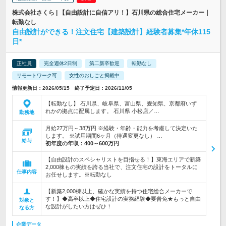
株式会社さくら | 【自由設計に自信アリ！】石川県の総合住宅メーカー｜
転勤なし
自由設計ができる！注文住宅【建築設計】経験者募集*年休115
日*
正社員
完全週休2日制
第二新卒歓迎
転勤なし
リモートワーク可
女性のおしごと掲載中
情報更新日：2026/05/15 終了予定日：2026/11/05
【転勤なし】 石川県、岐阜県、富山県、愛知県、京都府いず
れかの拠点に配属します。 石川県 小松店／…
勤務地
月給27万円～38万円 ※経験・年齢・能力を考慮して決定いた
します。 ※試用期間6ヶ月（待遇変更なし） …
給与
初年度の年収：
400～600万円
【自由設計のスペシャリストを目指せる！】東海エリアで新築
2,000棟もの実績を誇る当社で、注文住宅の設計をトータルに
仕事内容
お任せします。※転勤なし
【新築2,000棟以上、確かな実績を持つ住宅総合メーカーで
す！】◆高卒以上◆住宅設計の実務経験◆要普免★もっと自由
対象と
な設計がしたい方はぜひ！
なる方
企業データ