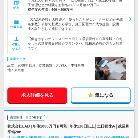
＜月給35万円～60万円＞ → CAD経験、設計・施工図作成、施
工管理などの経験をお持ちの方 ＜月給32万円～…
給与
初年度の年収：
600～800万円
【CAD未経験も大歓迎／「使ったことがない」から始めた先輩
も多数】研修で基礎から学び、施工図面の作成や建築・設備・
仕事内容
土木設計として成長できます。
【働きやすいオフィスワーク◎】＜必須要件＞◇高卒以上◇何
かしらの建築業界経験☆ブランクや、職種未経験の方も大歓迎
対象と
です☆
なる方
企業データ
設立：2008年11月／従業員数：3,599人／本社所在
地：東京都
求人詳細を見る
気になる
志望動機・自己PR不要
株式会社LAD | 年俸1000万円も可能│年休120日以上│土日祝休み│残業月
平均20h