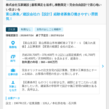
株式会社玉家建設 | 顧客満足を追求し棟数限定！完全自由設計で居心地い
い住まいを
富山募集／建設会社の【設計】経験者募集◎働きやすい雰囲
気！
正社員
転勤なし
女性のおしごと掲載中
情報更新日：2026/07/24 終了予定日：2027/01/14
【富山支店】 富山県富山市布瀬町南２丁目７－１ 【雇入れ直
後】上記事業所 【変更の範囲】会社の定め…
勤務地
月給230,700円～378,400円 ※上記には固定残業代（41,700円
～68,400円／月30時間分）を含みます。超過分…
給与
初年度の年収：
360～600万円
完全オリジナルの注文住宅の設計業務。営業や工事担当とチー
ムを組み、お客様の理想の住まいを形にします。
仕事内容
【応募条件】ものづくりが好きな方。細部にまでこだわった提
案がしたい方。建築系の学部卒で設計や施工管理の経験がある
対象と
方。高卒以上。
なる方
企業データ
設立：1967年2月／従業員数：126人／本社所在地：石川県