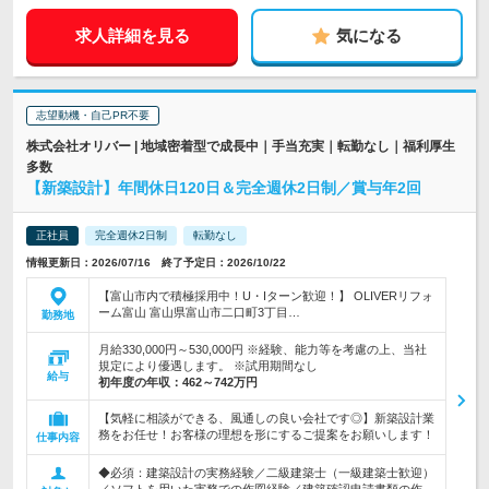
求人詳細を見る
気になる
志望動機・自己PR不要
株式会社オリバー | 地域密着型で成長中｜手当充実｜転勤なし｜福利厚生
多数
【新築設計】年間休日120日＆完全週休2日制／賞与年2回
正社員
完全週休2日制
転勤なし
情報更新日：2026/07/16 終了予定日：2026/10/22
【富山市内で積極採用中！U・Iターン歓迎！】 OLIVERリフォ
ーム富山 富山県富山市二口町3丁目…
勤務地
月給330,000円～530,000円 ※経験、能力等を考慮の上、当社
規定により優遇します。 ※試用期間なし
給与
初年度の年収：
462～742万円
【気軽に相談ができる、風通しの良い会社です◎】新築設計業
務をお任せ！お客様の理想を形にするご提案をお願いします！
仕事内容
◆必須：建築設計の実務経験／二級建築士（一級建築士歓迎）