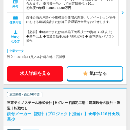
含みます。 ※営業手当として固定残業代（10…
給与
初年度の年収：
400～1,000万円
自社企画の戸建や小規模集合住宅の新築、リノベーション物件
における建築設計または施工管理業務全般をお任せします。
仕事内容
【必須】◆建築士または建築施工管理技士の資格（2級以上）
◆高卒以上 ◆普通自動車免許(AT限定可) ◆ 基本的なパソコン
対象と
操作
なる方
企業データ
設立：2011年11月／本社所在地：石川県
求人詳細を見る
気になる
志望動機・自己PR不要
三東テクノスチール株式会社 | Hグレード認定工場！建築鉄骨の設計・製
造｜転勤なし
鉄骨メーカー【設計（プロジェクト担当）】★年休116日★残
業少