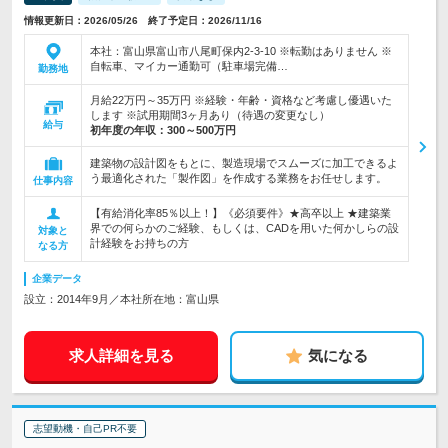
情報更新日：2026/05/26 終了予定日：2026/11/16
本社：富山県富山市八尾町保内2-3-10 ※転勤はありません ※
自転車、マイカー通勤可（駐車場完備…
勤務地
月給22万円～35万円 ※経験・年齢・資格など考慮し優遇いた
します ※試用期間3ヶ月あり（待遇の変更なし）
給与
初年度の年収：
300～500万円
建築物の設計図をもとに、製造現場でスムーズに加工できるよ
う最適化された「製作図」を作成する業務をお任せします。
仕事内容
【有給消化率85％以上！】《必須要件》★高卒以上 ★建築業
界での何らかのご経験、もしくは、CADを用いた何かしらの設
対象と
計経験をお持ちの方
なる方
企業データ
設立：2014年9月／本社所在地：富山県
求人詳細を見る
気になる
志望動機・自己PR不要