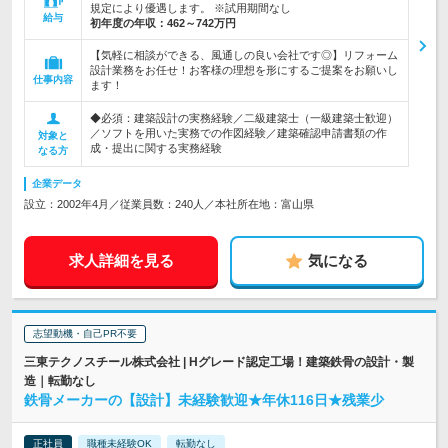
規定により優遇します。 ※試用期間なし
給与
初年度の年収：
462～742万円
【気軽に相談ができる、風通しの良い会社です◎】リフォーム
設計業務をお任せ！お客様の理想を形にするご提案をお願いし
仕事内容
ます！
◆必須：建築設計の実務経験／二級建築士（一級建築士歓迎）
／ソフトを用いた実務での作図経験／建築確認申請書類の作
対象と
成・提出に関する実務経験
なる方
企業データ
設立：2002年4月／従業員数：240人／本社所在地：富山県
求人詳細を見る
気になる
志望動機・自己PR不要
三東テクノスチール株式会社 | Hグレード認定工場！建築鉄骨の設計・製
造｜転勤なし
鉄骨メーカーの【設計】未経験歓迎★年休116日★残業少
正社員
職種未経験OK
転勤なし