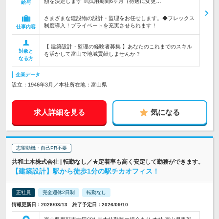
額を決定します ※試用期間6ヶ月（待遇に変更…
給与
さまざまな建設物の設計・監理をお任せします。◆フレックス
制度導入！プライベートを充実させられます！
仕事内容
【 建築設計・監理の経験者募集 】あなたのこれまでのスキル
対象と
を活かして富山で地域貢献しませんか？
なる方
企業データ
設立：1946年3月／本社所在地：富山県
求人詳細を見る
気になる
志望動機・自己PR不要
共和土木株式会社 | 転勤なし／★定着率も高く安定して勤務ができます。
【建築設計】駅から徒歩1分の駅チカオフィス！
正社員
完全週休2日制
転勤なし
情報更新日：2026/03/13 終了予定日：2026/09/10