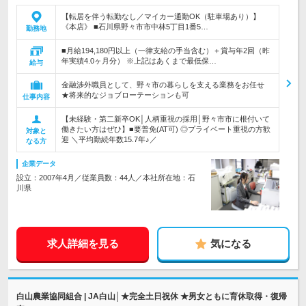
【転居を伴う転勤なし／マイカー通勤OK（駐車場あり）】
《本店》 ■石川県野々市市中林5丁目1番5…
勤務地
■月給194,180円以上（一律支給の手当含む）＋賞与年2回（昨
年実績4.0ヶ月分） ※上記はあくまで最低保…
給与
金融渉外職員として、野々市の暮らしを支える業務をお任せ
★将来的なジョブローテーションも可
仕事内容
【未経験・第二新卒OK│人柄重視の採用│野々市市に根付いて
働きたい方はぜひ】■要普免(AT可) ◎プライベート重視の方歓
対象と
迎 ＼平均勤続年数15.7年♪／
なる方
企業データ
設立：2007年4月／従業員数：44人／本社所在地：石
川県
求人詳細を見る
気になる
白山農業協同組合 | JA白山│★完全土日祝休 ★男女ともに育休取得・復帰