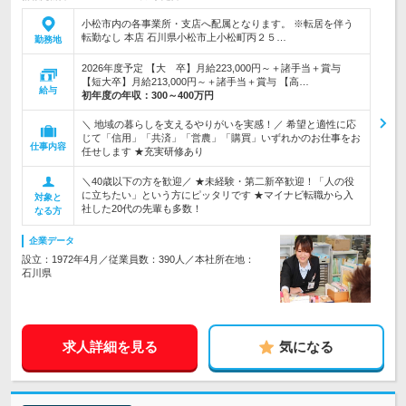
小松市内の各事業所・支店へ配属となります。 ※転居を伴う
転勤なし 本店 石川県小松市上小松町丙２５…
勤務地
2026年度予定 【大 卒】月給223,000円～＋諸手当＋賞与
【短大卒】月給213,000円～＋諸手当＋賞与 【高…
給与
初年度の年収：
300～400万円
＼ 地域の暮らしを支えるやりがいを実感！／ 希望と適性に応
じて「信用」「共済」「営農」「購買」いずれかのお仕事をお
仕事内容
任せします ★充実研修あり
＼40歳以下の方を歓迎／ ★未経験・第二新卒歓迎！「人の役
に立ちたい」という方にピッタリです ★マイナビ転職から入
対象と
社した20代の先輩も多数！
なる方
企業データ
設立：1972年4月／従業員数：390人／本社所在地：
石川県
求人詳細を見る
気になる