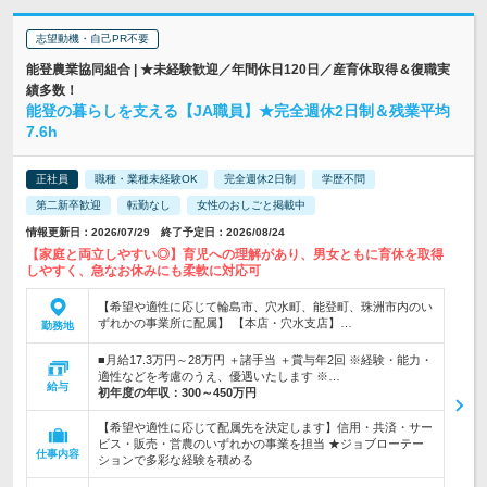
志望動機・自己PR不要
能登農業協同組合 | ★未経験歓迎／年間休日120日／産育休取得＆復職実
績多数！
能登の暮らしを支える【JA職員】★完全週休2日制＆残業平均
7.6h
正社員
職種・業種未経験OK
完全週休2日制
学歴不問
第二新卒歓迎
転勤なし
女性のおしごと掲載中
情報更新日：2026/07/29 終了予定日：2026/08/24
【家庭と両立しやすい◎】育児への理解があり、男女ともに育休を取得
しやすく、急なお休みにも柔軟に対応可
【希望や適性に応じて輪島市、穴水町、能登町、珠洲市内のい
ずれかの事業所に配属】 【本店・穴水支店】…
勤務地
■月給17.3万円～28万円 ＋諸手当 ＋賞与年2回 ※経験・能力・
適性などを考慮のうえ、優遇いたします ※…
給与
初年度の年収：
300～450万円
【希望や適性に応じて配属先を決定します】信用・共済・サー
ビス・販売・営農のいずれかの事業を担当 ★ジョブローテー
仕事内容
ションで多彩な経験を積める