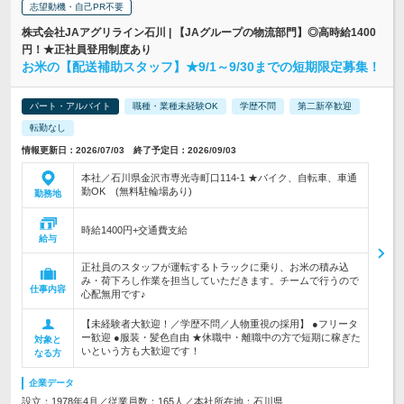
志望動機・自己PR不要
株式会社JAアグリライン石川 | 【JAグループの物流部門】◎高時給1400
円！★正社員登用制度あり
お米の【配送補助スタッフ】★9/1～9/30までの短期限定募集！
パート・アルバイト
職種・業種未経験OK
学歴不問
第二新卒歓迎
転勤なし
情報更新日：2026/07/03 終了予定日：2026/09/03
本社／石川県金沢市専光寺町口114-1 ★バイク、自転車、車通
勤OK (無料駐輪場あり)
勤務地
時給1400円+交通費支給
給与
正社員のスタッフが運転するトラックに乗り、お米の積み込
み・荷下ろし作業を担当していただきます。チームで行うので
仕事内容
心配無用です♪
【未経験者大歓迎！／学歴不問／人物重視の採用】 ●フリータ
ー歓迎 ●服装・髪色自由 ★休職中・離職中の方で短期に稼ぎた
対象と
いという方も大歓迎です！
なる方
企業データ
設立：1978年4月／従業員数：165人／本社所在地：石川県