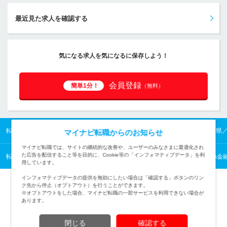
最近見た求人を確認する
気になる求人を気になるに保存しよう！
会員登録
簡単1分！
（無料）
転職TOP
北陸の転職・求人情報TOP
石川県の転職・求人情報TOP
石川県
マイナビ転職からのお知らせ
マイナビ転職では、サイトの継続的な改善や、ユーザーのみなさまに最適化され
た広告を配信すること等を目的に、Cookie等の「インフォマティブデータ」を利
転職TOP
業種から探す
その他の転職・求人情報一覧
農業協同組合（JA金
用しています。
インフォマティブデータの提供を無効にしたい場合は「確認する」ボタンのリン
ク先から停止（オプトアウト）を行うことができます。
※オプトアウトをした場合、マイナビ転職の一部サービスを利用できない場合が
あります。
TOPページへ
閉じる
確認する