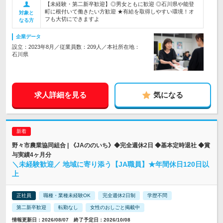
【未経験・第二新卒歓迎】◎男女ともに歓迎 ◎石川県や能登
町に根付いて働きたい方歓迎 ★有給を取得しやすい環境！オ
対象と
フも大切にできますよ
なる方
企業データ
設立：2023年8月／従業員数：209人／本社所在地：
石川県
求人詳細を見る
気になる
野々市農業協同組合 | 《JAののいち》◆完全週休2日 ◆基本定時退社 ◆賞
与実績4ヶ月分
＼未経験歓迎／ 地域に寄り添う【JA職員】★年間休日120日以
上
正社員
職種・業種未経験OK
完全週休2日制
学歴不問
第二新卒歓迎
転勤なし
女性のおしごと掲載中
情報更新日：2026/08/07 終了予定日：2026/10/08