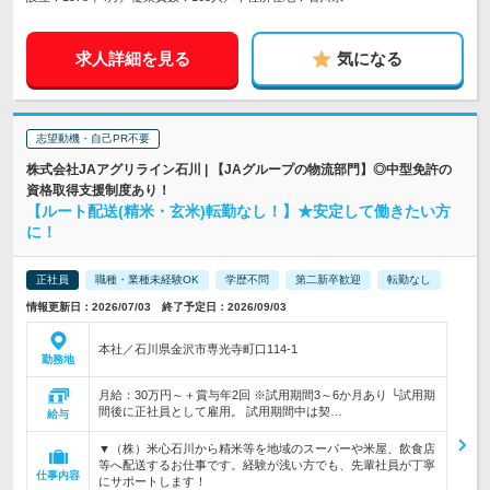
求人詳細を見る
気になる
志望動機・自己PR不要
株式会社JAアグリライン石川 | 【JAグループの物流部門】◎中型免許の
資格取得支援制度あり！
【ルート配送(精米・玄米)転勤なし！】★安定して働きたい方
に！
正社員
職種・業種未経験OK
学歴不問
第二新卒歓迎
転勤なし
情報更新日：2026/07/03 終了予定日：2026/09/03
本社／石川県金沢市専光寺町口114-1
勤務地
月給：30万円～＋賞与年2回 ※試用期間3～6か月あり └試用期
間後に正社員として雇用。 試用期間中は契…
給与
▼（株）米心石川から精米等を地域のスーパーや米屋、飲食店
等へ配送するお仕事です。経験が浅い方でも、先輩社員が丁寧
仕事内容
にサポートします！