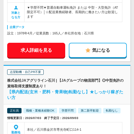
▼学歴不問▼普通自動車運転免許 または 中型・大型免許（AT
限定不可）│☆配送業務経験者、長期的に働きたい方は歓迎し
対象と
ます
なる方
企業データ
設立：1978年4月／従業員数：165人／本社所在地：石川県
求人詳細を見る
気になる
志望動機・自己PR不要
株式会社JAアグリライン石川 | 【JAグループの物流部門】◎中型免許の
資格取得支援制度あり！
【県内配送(玄米・肥料・青果物)転勤なし】★しっかり稼ぎた
い方
正社員
職種・業種未経験OK
学歴不問
第二新卒歓迎
転勤なし
情報更新日：2026/07/03 終了予定日：2026/09/03
本社／石川県金沢市専光寺町口114-1
勤務地