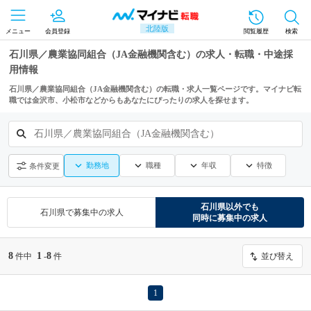
北陸版
メニュー
会員登録
閲覧履歴
検索
石川県／農業協同組合（JA金融機関含む）の求人・転職・中途採
用情報
石川県／農業協同組合（JA金融機関含む）の転職・求人一覧ページです。マイナビ転
職では金沢市、小松市などからもあなたにぴったりの求人を探せます。
石川県／農業協同組合（JA金融機関含む）
勤務地
職種
年収
特徴
条件変更
石川県
以外でも
石川県
で募集中の求人
同時に募集中の求人
8
1
8
件中
-
件
並び替え
1