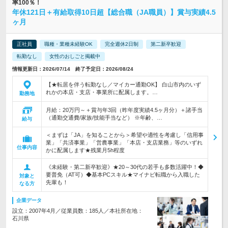
率100％！
年休121日＋有給取得10日超【総合職（JA職員）】賞与実績4.5
ヶ月
正社員
職種・業種未経験OK
完全週休2日制
第二新卒歓迎
転勤なし
女性のおしごと掲載中
情報更新日：2026/07/14 終了予定日：2026/08/24
【★転居を伴う転勤なし／マイカー通勤OK】 白山市内のいず
れかの本店・支店・事業所に配属します。…
勤務地
月給：20万円～＋賞与年3回（昨年度実績4.5ヶ月分）＋諸手当
（通勤交通費/家族/技能手当など） ※年齢、…
給与
＜まずは「JA」を知ることから＞希望や適性を考慮し「信用事
業」「共済事業」「営農事業」「本店・支店業務」等のいずれ
仕事内容
かに配属します★残業月5h程度
《未経験・第二新卒歓迎》★20～30代の若手も多数活躍中！◆
要普免（AT可）◆基本PCスキル★マイナビ転職から入職した
対象と
先輩も！
なる方
企業データ
設立：2007年4月／従業員数：185人／本社所在地：
石川県