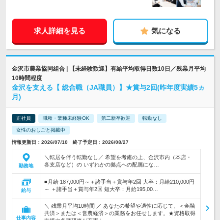
求人詳細を見る
気になる
金沢市農業協同組合 | 【未経験歓迎】有給平均取得日数10日／残業月平均
10時間程度
金沢を支える【 総合職（JA職員）】★賞与2回(昨年度実績5ヵ
月)
正社員
職種・業種未経験OK
第二新卒歓迎
転勤なし
女性のおしごと掲載中
情報更新日：2026/07/10 終了予定日：2026/08/27
＼転居を伴う転勤なし／ 希望を考慮の上、金沢市内（本店・
各支店など）の いずれかの拠点への配属にな…
勤務地
■月給 187,000円～＋諸手当＋賞与年2回 大卒：月給210,000円
～ ＋諸手当＋賞与年2回 短大卒：月給195,00…
給与
＼ 残業月平均10時間 ／ あなたの希望や適性に応じて、＜金融
共済＞または＜営農経済＞の業務をお任せします。★資格取得
仕事内容