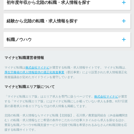
初年度年収から北陸の転職・求人情報を探す
経験から北陸の転職・求人情報を探す
転職ノウハウ
マイナビ転職運営者情報
マイナビ転職は
株式会社マイナビ
が運営する転職・求人情報サイトです。 マイナビ転職は、
厚生労働省の求人情報提供の適正化推進事業
（委託事業）により設置された求人情報適正化
推進協議会が定めたガイドラインを遵守しています。
マイナビ転職エリア版について
「マイナビ転職エリア版」はエリア求人を専門に扱うページです。
株式会社マイナビ
が運営
する「マイナビ転職エリア版」にはマイナビ転職にしか載っていない求人も多数。8月7日更
新の新着求人や各エリアならではの求人特集も掲載してます。
北陸の転職・求人情報ならマイナビ転職【北陸版】。石川県／農業協同組合（JA金融機関含
む）の転職・求人情報などご希望の条件やこだわりの仕事スタイルから求人を探せるほか、
豊富な転職ノウハウや転職支援サービスで北陸で転職を希望されるみなさんの転職活動を応
援する転職サイトです。