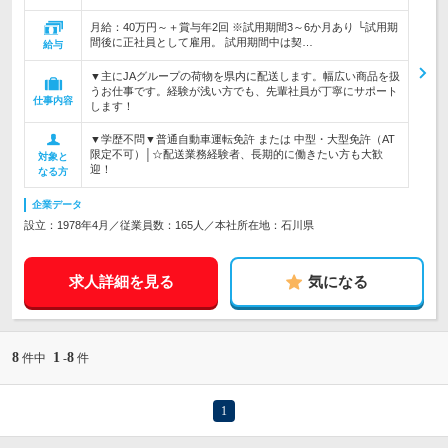
月給：40万円～＋賞与年2回 ※試用期間3～6か月あり └試用期
間後に正社員として雇用。 試用期間中は契…
給与
▼主にJAグループの荷物を県内に配送します。幅広い商品を扱
うお仕事です。経験が浅い方でも、先輩社員が丁寧にサポート
仕事内容
します！
▼学歴不問▼普通自動車運転免許 または 中型・大型免許（AT
限定不可）│☆配送業務経験者、長期的に働きたい方も大歓
対象と
迎！
なる方
企業データ
設立：1978年4月／従業員数：165人／本社所在地：石川県
求人詳細を見る
気になる
8
1
8
件中
-
件
1