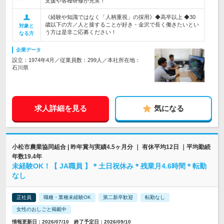
支援や各種研修が充実！
《経験や知識ではなく「人柄重視」の採用》◆高卒以上 ◆30
歳以下の方／人と接することが好き・金沢で長く働きたいとい
対象と
う方は是非ご応募ください！
なる方
企業データ
設立：1974年4月／従業員数：299人／本社所在地：
石川県
求人詳細を見る
気になる
小松市農業協同組合 | 昨年賞与実績4.5ヶ月分 ｜ 有休平均12日 ｜平均勤続
年数19.4年
未経験OK！【 JA職員 】＊土日祝休み＊残業月4.6時間＊転勤
なし
正社員
職種・業種未経験OK
第二新卒歓迎
転勤なし
女性のおしごと掲載中
情報更新日：2026/07/10 終了予定日：2026/09/10