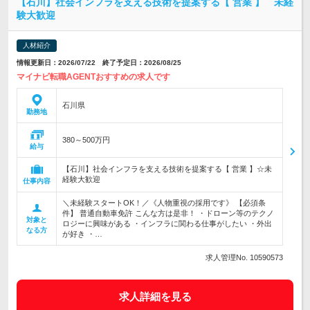
【石川】社会インフラを支える技術を提案する【 営業 】 未経
験大歓迎
人材紹介
情報更新日：2026/07/22 終了予定日：2026/08/25
マイナビ転職AGENTおすすめの求人です
石川県
勤務地
380～500万円
給与
【石川】社会インフラを支える技術を提案する【 営業 】☆未
経験大歓迎
仕事内容
＼未経験スタートOK！／《人物重視の採用です》 【必須条
件】 普通自動車免許 こんな方は是非！ ・ドローン等のテクノ
対象と
ロジーに興味がある ・インフラに関わる仕事がしたい ・外出
なる方
が好き ・…
求人管理No. 10590573
求人詳細を見る