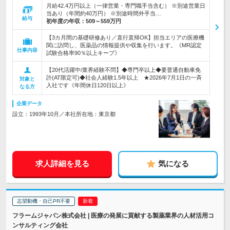
月給42.4万円以上（一律営業・専門職手当含む） ※別途営業日
当あり（年間約40万円） ※別途時間外手当…
給与
初年度の年収：
509～559万円
【3カ月間の基礎研修あり／直行直帰OK】担当エリアの医療機
関に訪問し、医薬品の情報提供や収集を行います。《MR認定
仕事内容
試験合格率90％以上キープ》
【20代活躍中/業界経験不問】◆専門卒以上◆要普通自動車免
許(AT限定可)◆社会人経験1.5年以上 ★2026年7月1日の一斉
対象と
入社です《年間休日120日以上》
なる方
企業データ
設立：1993年10月／本社所在地：東京都
求人詳細を見る
気になる
志望動機・自己PR不要
フラームジャパン株式会社 | 医療の発展に貢献する製薬業界の人材活用コ
ンサルティング会社