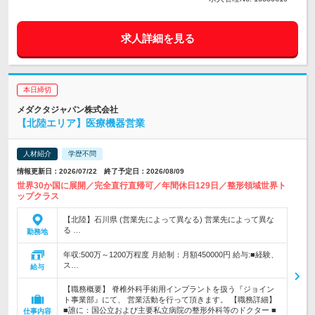
求人詳細を見る
本日締切
メダクタジャパン株式会社
【北陸エリア】医療機器営業
人材紹介
学歴不問
情報更新日：2026/07/22 終了予定日：2026/08/09
世界30か国に展開／完全直行直帰可／年間休日129日／整形領域世界ト
ップクラス
【北陸】石川県 (営業先によって異なる) 営業先によって異な
る …
勤務地
年収:500万～1200万程度 月給制：月額450000円 給与:■経験、
ス…
給与
【職務概要】 脊椎外科手術用インプラントを扱う『ジョイン
ト事業部』にて、 営業活動を行って頂きます。 【職務詳細】
■誰に：国公立および主要私立病院の整形外科等のドクター ■
仕事内容