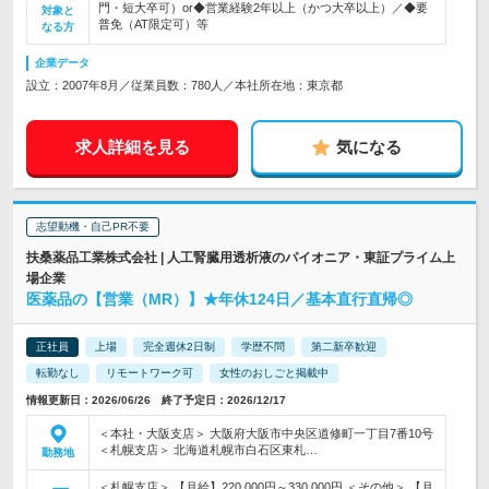
門・短大卒可）or◆営業経験2年以上（かつ大卒以上）／◆要
対象と
普免（AT限定可）等
なる方
企業データ
設立：2007年8月／従業員数：780人／本社所在地：東京都
求人詳細を見る
気になる
志望動機・自己PR不要
扶桑薬品工業株式会社 | 人工腎臓用透析液のパイオニア・東証プライム上
場企業
医薬品の【営業（MR）】★年休124日／基本直行直帰◎
正社員
上場
完全週休2日制
学歴不問
第二新卒歓迎
転勤なし
リモートワーク可
女性のおしごと掲載中
情報更新日：2026/06/26 終了予定日：2026/12/17
＜本社・大阪支店＞ 大阪府大阪市中央区道修町一丁目7番10号
＜札幌支店＞ 北海道札幌市白石区東札…
勤務地
＜札幌支店＞ 【月給】220,000円～330,000円 ＜その他＞ 【月