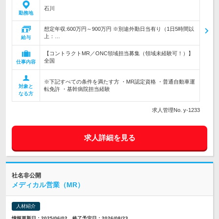
石川
勤務地
想定年収:600万円～900万円 ※別途外勤日当有り（1日5時間以
上：…
給与
【コントラクトMR／ONC領域担当募集（領域未経験可！）】
全国
仕事内容
※下記すべての条件を満たす方 ・MR認定資格 ・普通自動車運
対象と
転免許 ・基幹病院担当経験
なる方
求人管理No. y-1233
求人詳細を見る
社名非公開
メディカル営業（MR）
人材紹介
情報更新日：2025/06/02 終了予定日：2026/08/23