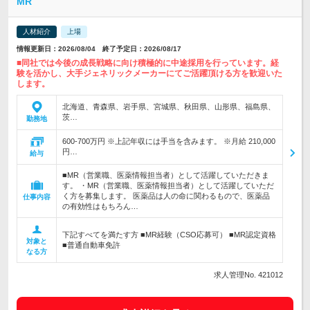
MR
人材紹介
上場
情報更新日：2026/08/04 終了予定日：2026/08/17
■同社では今後の成長戦略に向け積極的に中途採用を行っています。経
験を活かし、大手ジェネリックメーカーにてご活躍頂ける方を歓迎いた
します。
北海道、青森県、岩手県、宮城県、秋田県、山形県、福島県、
茨…
勤務地
600-700万円 ※上記年収には手当を含みます。 ※月給 210,000
円…
給与
■MR（営業職、医薬情報担当者）として活躍していただきま
す。 ・MR（営業職、医薬情報担当者）として活躍していただ
く方を募集します。 医薬品は人の命に関わるもので、医薬品
仕事内容
の有効性はもちろん…
下記すべてを満たす方 ■MR経験（CSO応募可） ■MR認定資格
対象と
■普通自動車免許
なる方
求人管理No. 421012