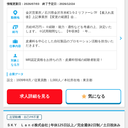
情報更新日：2026/07/03 終了予定日：2026/12/24
金沢営業所／石川県金沢市本町1-5-2 リファーレ7F 【雇入れ直
後】上記事業所 【変更の範囲】会…
勤務地
月給45万円～ ※経験・能力・適性などを考慮の上、決定いた
します。 ※試用期間なし。 【年収例】 ・年…
給与
皮膚科を中心とした自社製品のプロモーション活動を担当いた
だきます。
仕事内容
MR認定資格をお持ちの方・皮膚科領域の経験者歓迎！
対象と
なる方
企業データ
設立：1939年8月／従業員数：1,000人／本社所在地：東京都
求人詳細を見る
気になる
志望動機・自己PR不要
ＳＫＹ Ｌａｎｄ株式会社 | 年休125日以上／完全週休2日制／土日祝休み