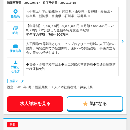
情報更新日：2026/04/17 終了予定日：2026/10/15
＜中部エリアの勤務地＞ 静岡県・山梨県・長野県・愛知県・
岐阜県・新潟県・富山県・石川県・福井県 ※…
勤務地
【年俸制】7,000,000円～9,000,000円 ※月額：583,333円～75
0,000円 └12分割した金額を毎月支給 ※経験…
給与
初年度の年収：
700～900万円
人工関節の営業職として、ヒップおよびニー領域の人工関節の
提案、病院訪問での新規開拓、医師への製品説明、手術の立ち
仕事内容
会い等をお任せします。
◆専修・各種学校卒以上◆人工関節の営業経験◆普通自動車第
対象と
一種運転免許
なる方
企業データ
設立：2016年8月／従業員数：39人／本社所在地：神奈川県
求人詳細を見る
気になる