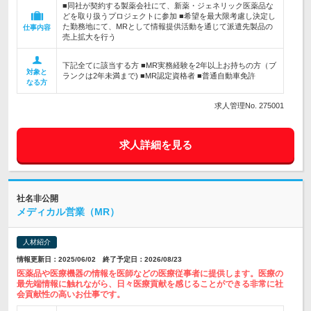
■同社が契約する製薬会社にて、新薬・ジェネリック医薬品な
どを取り扱うプロジェクトに参加 ■希望を最大限考慮し決定し
た勤務地にて、MRとして情報提供活動を通じて派遣先製品の
仕事内容
売上拡大を行う
下記全てに該当する方 ■MR実務経験を2年以上お持ちの方（ブ
対象と
ランクは2年未満まで) ■MR認定資格者 ■普通自動車免許
なる方
求人管理No. 275001
求人詳細を見る
社名非公開
メディカル営業（MR）
人材紹介
情報更新日：2025/06/02 終了予定日：2026/08/23
医薬品や医療機器の情報を医師などの医療従事者に提供します。医療の
最先端情報に触れながら、日々医療貢献を感じることができる非常に社
会貢献性の高いお仕事です。