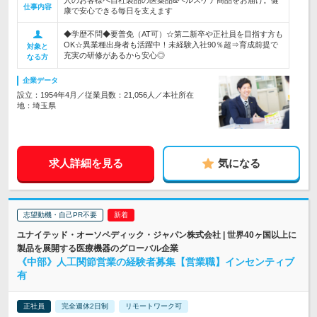
人のお客様へ自社製品の医薬品&ヘルスケア商品をお届け。健
仕事内容
康で安心できる毎日を支えます
◆学歴不問◆要普免（AT可）☆第二新卒や正社員を目指す方も
OK☆異業種出身者も活躍中！未経験入社90％超⇒育成前提で
対象と
充実の研修があるから安心◎
なる方
企業データ
設立：1954年4月／従業員数：21,056人／本社所在
地：埼玉県
求人詳細を見る
気になる
志望動機・自己PR不要
ユナイテッド・オーソペディック・ジャパン株式会社 | 世界40ヶ国以上に
製品を展開する医療機器のグローバル企業
《中部》人工関節営業の経験者募集【営業職】インセンティブ
有
正社員
完全週休2日制
リモートワーク可