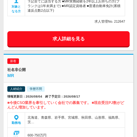
下記全てに該当する方 ■MR実務経験を2年以上お持ちの方(ブ
ランクは1年未満まで) ■MR認定資格者 ■普通自動車免許(累積
対象と
違反点数2点以下)
なる方
求人管理No. 212647
求人詳細を見る
社名非公開
MR
人材紹介
学歴不問
情報更新日：2026/08/04 終了予定日：2026/08/17
■今後CSO業界を牽引していく会社での募集です。 ■現在受注PJ数がど
んどん増加しています。
北海道、青森県、岩手県、宮城県、秋田県、山形県、福島県、
茨…
勤務地
600-750万円