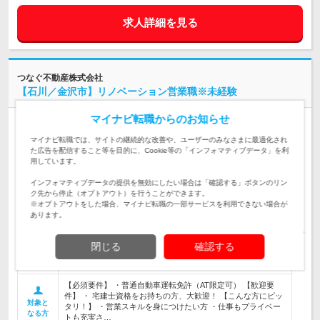
求人詳細を見る
つなぐ不動産株式会社
【石川／金沢市】リノベーション営業職※未経験
マイナビ転職からのお知らせ
人材紹介
マイナビ転職では、サイトの継続的な改善や、ユーザーのみなさまに最適化され
情報更新日：2026/07/22 終了予定日：2026/08/25
た広告を配信すること等を目的に、Cookie等の「インフォマティブデータ」を利
マイナビ転職AGENTおすすめの求人です
用しています。
インフォマティブデータの提供を無効にしたい場合は「確認する」ボタンのリン
石川県
勤務地
ク先から停止（オプトアウト）を行うことができます。
※オプトアウトをした場合、マイナビ転職の一部サービスを利用できない場合が
あります。
350～450万円
給与
閉じる
確認する
【石川／金沢市】リノベーション営業職※未経験
仕事内容
【必須要件】 ・普通自動車運転免許（AT限定可） 【歓迎要
件】 ・ 宅建士資格をお持ちの方、大歓迎！ 【こんな方にピッ
対象と
タリ！】 ・営業スキルを身につけたい方 ・仕事もプライベー
なる方
トも充実さ…