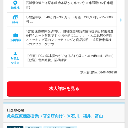
石川県金沢市河原市町 森本駅から車で7分 ※車通勤OK/駐車場
有(…
勤務地
◇想定年収…340万円～360万円 ┗月給…242,980円～257,800
円 …
給与
○営業 医療機関を訪問し、自社医療用品の情報提供と採用促進
を行うルート営業です ◇具体的には、、、 ・人工乳房や弾性
ストッキング等のフィッティングと商品説明 ・退院後患者様
仕事内容
へのアフターケアや…
【必須】PCの基本操作ができる方(初級レベルのExcel、Word)
対象と
【歓迎】営業経験、業界経験
なる方
求人管理No. 56-04406198
求人詳細を見る
社名非公開
救急医療機器営業（官公庁向け）※石川、福井、富山