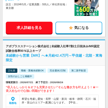
設立：2019年5月／従業員数：555人／本社所在地：
東京都
求人詳細を見る
気になる
アポプラスステーション株式会社 | 未経験入社率7割/土日祝休み/MR認定
試験合格率90％以上キープ
未経験から営業【MR】へ★月給42.4万円～甲信越・北陸・東海
限定
正社員
職種・業種未経験OK
完全週休2日制
第二新卒歓迎
女性のおしごと掲載中
情報更新日：2026/07/21 終了予定日：2026/08/24
“収入もしっかり＆オフも充実させたい”そんな働き方を叶えよう！★一
斉入社なので心強い同期ができます！
希望を考慮し愛知・長野・山梨・新潟・岐阜・静岡・石川・福
井・富山のエリアへ配属になります。 【甲信…
勤務地