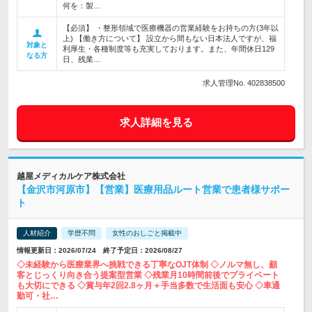
何を：製…
【必須】 ・整形領域で医療機器の営業経験をお持ちの方(3年以
上) 【働き方について】 設立から間もない日本法人ですが、福
対象と
利厚生・各種制度等も充実しております。また、年間休日129
なる方
日、残業…
求人管理No. 402838500
求人詳細を見る
越屋メディカルケア株式会社
【金沢市河原市】【営業】医療用品ルート営業で患者様サポー
ト
人材紹介
学歴不問
女性のおしごと掲載中
情報更新日：2026/07/24 終了予定日：2026/08/27
◇未経験から医療業界へ挑戦できる丁寧なOJT体制 ◇ノルマ無し、顧
客とじっくり向き合う提案型営業 ◇残業月10時間前後でプライベート
も大切にできる ◇賞与年2回2.8ヶ月＋手当多数で生活面も安心 ◇車通
勤可・社…