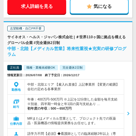
求人詳細を見る
気になる
志望動機・自己PR不要
サイネオス・ヘルス・ジャパン株式会社 | ＃世界110ヶ国に拠点を構える
グローバル企業 #完全週休2日制
中部・北陸【メディカル営業】将来性重視★充実の研修プログ
ラム
正社員
職種・業種未経験OK
完全週休2日制
情報更新日：2026/07/08 終了予定日：2026/12/17
中部・北陸エリア 【雇入れ直後】上記事業所 【変更の範囲】
会社の定める各事業所
勤務地
年俸：400万円-500万円 ※上記を12分割した金額を毎月支給
※別途、四半期一時金と年1回の賞与支給あり …
給与
初年度の年収：
500～650万円
MRまたはメディカル営業として、プロジェクト先での医薬
品・医薬機器の情報提供業務をお任せします。
仕事内容
語学力不問【必須】◆看護師としての臨床経験2年以上（専