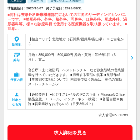
人材紹介
学歴不問
女性のおしごと掲載中
情報更新日：2025/10/07 終了予定日：2026/08/31
■同社は整形外科医療機器部門においての世界のリーディングカンパニ
ーです。 ■整形外科、外科、脳外科、耳鼻科、口腔外科、形成外科、泌
尿器科等、様々な診療科目で使用する医療機器を取り扱っています。 ■
世界…
【担当エリア】北陸地方（石川県/福井県/富山県） ※ご自宅か
ら…
勤務地
月給：350,000円～500,000円 昇給・賞与：昇給年1回（3
月）、賞…
給与
官公庁（主に消防局）へストレッチャーなど救急領域の営業活
動を行っていただきます。 ■担当する製品の提案 ■見積作成
【事業部や製品について】 同部署で扱う製品は、黄色の電動
仕事内容
ストレッチャーがメ…
【必須要件】 ■ビジネスレベルの PC スキル（ Microsoft Office
製品全般、 E メール、 インターネット検索 ） ■普通自動車免
対象と
許 ■営業経験をお持ちの方（目安3年以上）…
なる方
求人管理No. 30289
求人詳細を見る