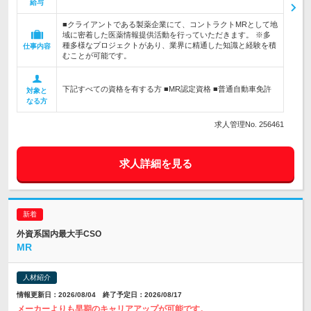
給与
■クライアントである製薬企業にて、コントラクトMRとして地
域に密着した医薬情報提供活動を行っていただきます。 ※多
種多様なプロジェクトがあり、業界に精通した知識と経験を積
仕事内容
むことが可能です。
下記すべての資格を有する方 ■MR認定資格 ■普通自動車免許
対象と
なる方
求人管理No. 256461
求人詳細を見る
外資系国内最大手CSO
MR
人材紹介
情報更新日：2026/08/04 終了予定日：2026/08/17
メーカーよりも早期のキャリアアップが可能です。