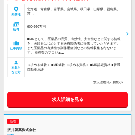
北海道、青森県、岩手県、宮城県、秋田県、山形県、福島県、
茨…
勤務地
600-950万円
給与
■MRとして、医薬品の品質、有効性、安全性などに関する情報
を、医師をはじめとする医療関係者に提供していただきます。
また医薬品の有効性や副作用症例などの情報収集も行ないま
仕事内容
す。 ※複数のプロジェ...
＜求める経験＞ ■MR経験 ＜求める資格＞ ■MR認定資格 ■普通
対象と
自動車免許
なる方
求人管理No. 180537
求人詳細を見る
沢井製薬株式会社