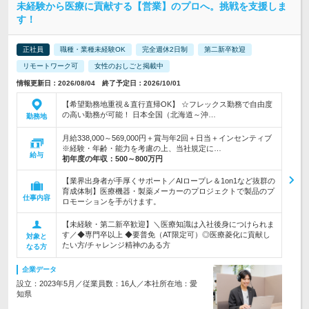
未経験から医療に貢献する【営業】のプロへ。挑戦を支援しま
す！
正社員
職種・業種未経験OK
完全週休2日制
第二新卒歓迎
リモートワーク可
女性のおしごと掲載中
情報更新日：2026/08/04 終了予定日：2026/10/01
【希望勤務地重視＆直行直帰OK】 ☆フレックス勤務で自由度
の高い勤務が可能！ 日本全国（北海道～沖…
勤務地
月給338,000～569,000円＋賞与年2回＋日当＋インセンティブ
※経験・年齢・能力を考慮の上、当社規定に…
給与
初年度の年収：
500～800万円
【業界出身者が手厚くサポート／AIロープレ＆1on1など抜群の
育成体制】医療機器・製薬メーカーのプロジェクトで製品のプ
仕事内容
ロモーションを手がけます。
【未経験・第二新卒歓迎】＼医療知識は入社後身につけられま
す／◆専門卒以上 ◆要普免（AT限定可）◎医療菱化に貢献し
対象と
たい方/チャレンジ精神のある方
なる方
企業データ
設立：2023年5月／従業員数：16人／本社所在地：愛
知県