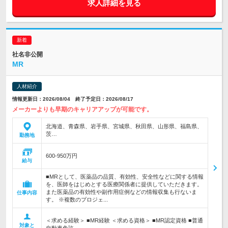
求人詳細を見る
社名非公開
MR
人材紹介
情報更新日：2026/08/04 終了予定日：2026/08/17
メーカーよりも早期のキャリアアップが可能です。
北海道、青森県、岩手県、宮城県、秋田県、山形県、福島県、
茨…
勤務地
600-950万円
給与
■MRとして、医薬品の品質、有効性、安全性などに関する情報
を、医師をはじめとする医療関係者に提供していただきます。
また医薬品の有効性や副作用症例などの情報収集も行ないま
仕事内容
す。 ※複数のプロジェ...
＜求める経験＞ ■MR経験 ＜求める資格＞ ■MR認定資格 ■普通
対象と