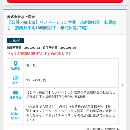
株式会社水上商会
【石川・白山市】リノベーション営業 未経験歓迎 転勤な
し 残業月平均10時間以下 年間休(以下略)
人材紹介
情報更新日：2026/07/22 終了予定日：2026/08/25
マイナビ転職AGENTおすすめの求人です
石川県
勤務地
300～450万円
給与
【石川・白山市】リノベーション営業◎未経験歓迎◎転勤なし
◎残業月平均10時間以下◎年間休日120日
仕事内容
《未経験でも歓迎》 【必須】 ■要普通自動車運転免許 【歓
迎】 ■リフォーム・リノベーション営業・不動産業務の経験 〇
対象と
新たなキャリアを築くチャンス（その他詳細は面談でお伝えし
なる方
ます）
求人管理No. 10550619