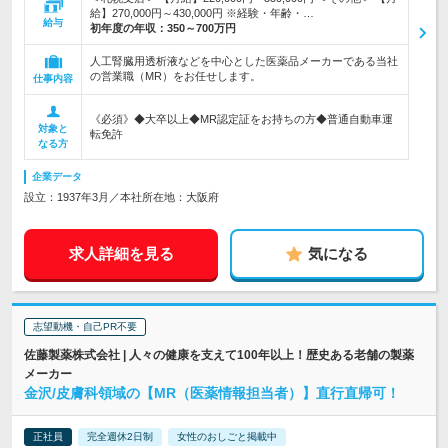
給】270,000円～430,000円 ※経験・年齢・…
給与
初年度の年収：
350～700万円
人工腎臓用透析液などを中心とした医薬品メーカーである当社
の営業職（MR）をお任せします。
仕事内容
《必須》◆大卒以上◆MR認定証をお持ちの方◆普通自動車運
対象と
転免許
なる方
企業データ
設立：1937年3月／本社所在地：大阪府
求人詳細を見る
気になる
志望動機・自己PR不要
佐藤製薬株式会社 | 人々の健康を支えて100年以上！歴史ある老舗の製薬
メーカー
金沢/皮膚科領域の【MR（医薬情報担当者）】直行直帰可！
正社員
完全週休2日制
女性のおしごと掲載中