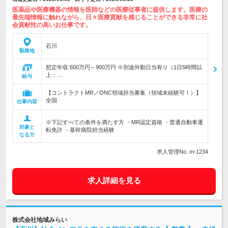
医薬品や医療機器の情報を医師などの医療従事者に提供します。医療の
最先端情報に触れながら、日々医療貢献を感じることができる非常に社
会貢献性の高いお仕事です。
石川
勤務地
想定年収:600万円～900万円 ※別途外勤日当有り（1日5時間以
上：…
給与
【コントラクトMR／ONC領域担当募集（領域未経験可！）】
全国
仕事内容
※下記すべての条件を満たす方 ・MR認定資格 ・普通自動車運
対象と
転免許 ・基幹病院担当経験
なる方
求人管理No. m-1234
求人詳細を見る
株式会社地域みらい