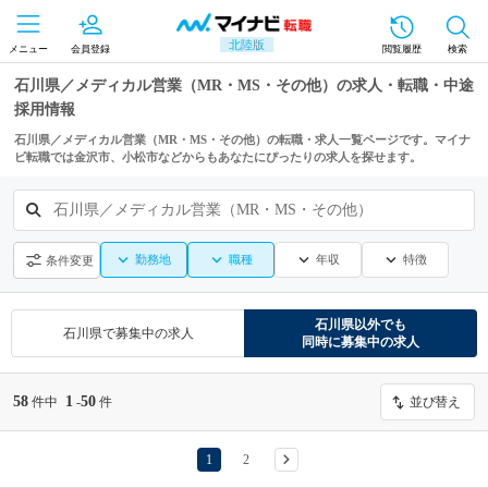
北陸版
メニュー
会員登録
閲覧履歴
検索
石川県／メディカル営業（MR・MS・その他）の求人・転職・中途
採用情報
石川県／メディカル営業（MR・MS・その他）の転職・求人一覧ページです。マイナ
ビ転職では金沢市、小松市などからもあなたにぴったりの求人を探せます。
石川県／メディカル営業（MR・MS・その他）
勤務地
職種
年収
特徴
条件変更
石川県
以外でも
石川県
で募集中の求人
同時に募集中の求人
58
1
50
件中
-
件
並び替え
1
2