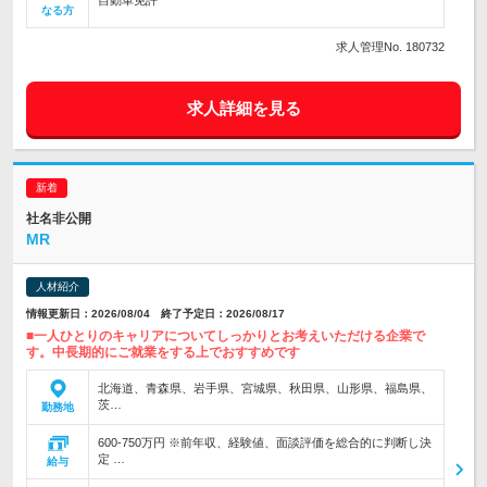
自動車免許
なる方
求人管理No. 180732
求人詳細を見る
社名非公開
MR
人材紹介
情報更新日：2026/08/04 終了予定日：2026/08/17
■一人ひとりのキャリアについてしっかりとお考えいただける企業で
す。中長期的にご就業をする上でおすすめです
北海道、青森県、岩手県、宮城県、秋田県、山形県、福島県、
茨…
勤務地
600-750万円 ※前年収、経験値、面談評価を総合的に判断し決
定 …
給与