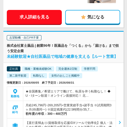
求人詳細を見る
気になる
志望動機・自己PR不要
株式会社富士薬品 | 創業96年！医薬品を「つくる」から「届ける」まで担
う安定企業
未経験歓迎★自社医薬品で地域の健康を支える【ルート営業】
正社員
職種・業種未経験OK
完全週休2日制
学歴不問
第二新卒歓迎
転勤なし
女性のおしごと掲載中
情報更新日：2026/08/05 終了予定日：2026/08/31
★全国募集／希望エリアで働けて、転居を伴う転勤なし！ ◆
U・Iターン歓迎！オンライン面接対応！ 北…
勤務地
月給245,796円~269,205円+営業実績手当+諸手当 ※試用期間3
ヶ月(待遇同一) ※固定残業代(22.5時間分/35,7…
給与
初年度の年収：
300～400万円
【直行直帰あり/資格取得を応援/DXツールで効率化】個人・法