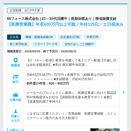
志望動機・自己PR不要
MIフォース株式会社 | 20～30代活躍中｜長期休暇あり｜帰省旅費支給
【医療営業職】年収600万円以上可能／年休125日／土日祝休み
正社員
職種・業種未経験OK
完全週休2日制
学歴不問
第二新卒歓迎
リモートワーク可
女性のおしごと掲載中
情報更新日：2026/06/30 終了予定日：2026/08/31
【U・Iターン歓迎】希望を考慮して各エリアへ配属【引越し代
は会社全額負担】 ■本社 東京都中央区築…
勤務地
月給41万6,667円～70万円＋各種手当 《経験者は月給60万円
～》 ＝＝＝＝＝＝ ■未経験者：月給41万6,667…
給与
初年度の年収：
600～900万円
メーカーのプロジェクトに参画し、医療従事者に向けた製品説
明や情報提供をお任せ【資格取得支援＆教育サポート多数】
仕事内容
【派遣契約満了率96％】
＼まずはご応募ください！／営業経験、医療従事経験、コミュ
対象と
ニケーション能力のある方大歓迎◎
なる方
企業データ