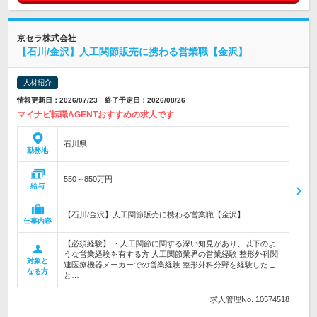
京セラ株式会社
【石川/金沢】人工関節販売に携わる営業職【金沢】
人材紹介
情報更新日：2026/07/23 終了予定日：2026/08/26
マイナビ転職AGENTおすすめの求人です
石川県
勤務地
550～850万円
給与
【石川/金沢】人工関節販売に携わる営業職【金沢】
仕事内容
【必須経験】 ・人工関節に関する深い知見があり、以下のよ
うな営業経験を有する方 人工関節業界の営業経験 整形外科関
対象と
連医療機器メーカーでの営業経験 整形外科分野を経験したこ
なる方
と…
求人管理No. 10574518