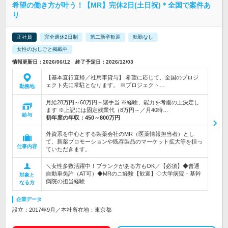
希望の働き方が叶う！【MR】完休2日(土日祝)＊全国で案件あ
り
正社員
完全週休2日制
第二新卒歓迎
転勤なし
女性のおしごと掲載中
情報更新日：2026/06/12 終了予定日：2026/12/03
【基本直行直帰／社用車貸与】 希望に応じて、全国のプロジ
ェクト先に常駐となります。 ※プロジェクト…
勤務地
月給28万円～60万円＋諸手当 ※経験、能力を考慮の上決定し
ます ※上記には固定残業代（8万円～／月40時…
給与
初年度の年収：
450～800万円
外資系を中心とする製薬会社のMR（医薬情報担当者）とし
て、新薬プロモーションや既存製品のマーケット拡大等を担っ
仕事内容
ていただきます。
＼女性多数活躍中！ブランクがある方もOK／【必須】◆普通
自動車免許（AT可）◆MRのご経験【歓迎】◇大学病院・基幹
対象と
病院の担当経験
なる方
企業データ
設立：2017年9月／本社所在地：東京都