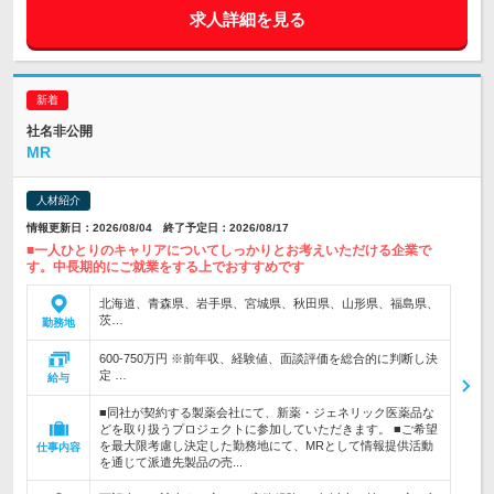
求人詳細を見る
社名非公開
MR
人材紹介
情報更新日：2026/08/04 終了予定日：2026/08/17
■一人ひとりのキャリアについてしっかりとお考えいただける企業で
す。中長期的にご就業をする上でおすすめです
北海道、青森県、岩手県、宮城県、秋田県、山形県、福島県、
茨…
勤務地
600-750万円 ※前年収、経験値、面談評価を総合的に判断し決
定 …
給与
■同社が契約する製薬会社にて、新薬・ジェネリック医薬品な
どを取り扱うプロジェクトに参加していただきます。 ■ご希望
を最大限考慮し決定した勤務地にて、MRとして情報提供活動
仕事内容
を通じて派遣先製品の売...