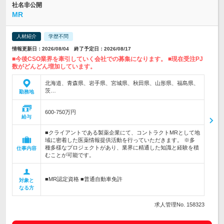
社名非公開
MR
人材紹介
学歴不問
情報更新日：2026/08/04 終了予定日：2026/08/17
■今後CSO業界を牽引していく会社での募集になります。 ■現在受注PJ
数がどんどん増加しています。
北海道、青森県、岩手県、宮城県、秋田県、山形県、福島県、
茨…
勤務地
600-750万円
給与
■クライアントである製薬企業にて、コントラクトMRとして地
域に密着した医薬情報提供活動を行っていただきます。 ※多
種多様なプロジェクトがあり、業界に精通した知識と経験を積
仕事内容
むことが可能です。
■MR認定資格 ■普通自動車免許
対象と
なる方
求人管理No. 158323