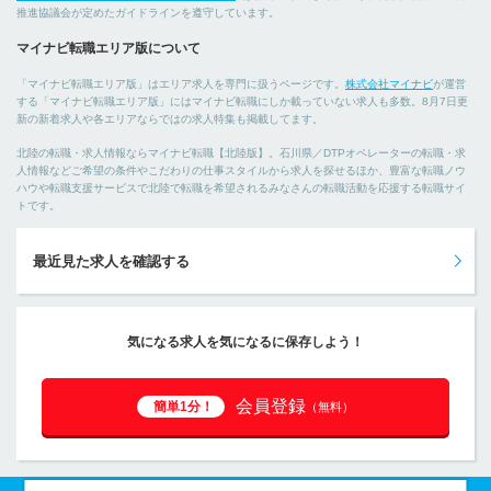
推進協議会が定めたガイドラインを遵守しています。
マイナビ転職エリア版について
「マイナビ転職エリア版」はエリア求人を専門に扱うページです。
株式会社マイナビ
が運営
する「マイナビ転職エリア版」にはマイナビ転職にしか載っていない求人も多数。8月7日更
新の新着求人や各エリアならではの求人特集も掲載してます。
北陸の転職・求人情報ならマイナビ転職【北陸版】。石川県／DTPオペレーターの転職・求
人情報などご希望の条件やこだわりの仕事スタイルから求人を探せるほか、豊富な転職ノウ
ハウや転職支援サービスで北陸で転職を希望されるみなさんの転職活動を応援する転職サイ
トです。
最近見た求人を確認する
気になる求人を気になるに保存しよう！
会員登録
簡単1分！
（無料）