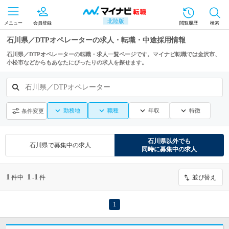
北陸版
メニュー
会員登録
閲覧履歴
検索
石川県／DTPオペレーターの求人・転職・中途採用情報
石川県／DTPオペレーターの転職・求人一覧ページです。マイナビ転職では金沢市、
小松市などからもあなたにぴったりの求人を探せます。
石川県／DTPオペレーター
勤務地
職種
年収
特徴
条件変更
石川県
以外でも
石川県
で募集中の求人
同時に募集中の求人
1
1
1
件中
-
件
並び替え
1