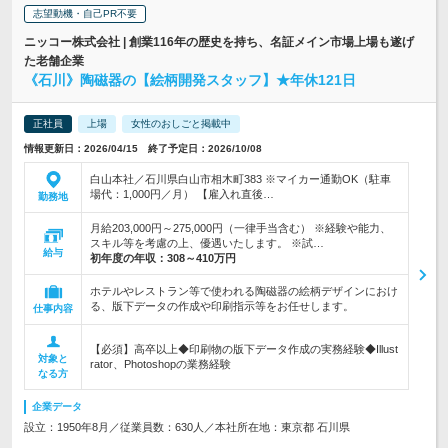
志望動機・自己PR不要
ニッコー株式会社 | 創業116年の歴史を持ち、名証メイン市場上場も遂げ
た老舗企業
《石川》陶磁器の【絵柄開発スタッフ】★年休121日
正社員
上場
女性のおしごと掲載中
情報更新日：2026/04/15 終了予定日：2026/10/08
白山本社／石川県白山市相木町383 ※マイカー通勤OK（駐車
場代：1,000円／月） 【雇入れ直後…
勤務地
月給203,000円～275,000円（一律手当含む） ※経験や能力、
スキル等を考慮の上、優遇いたします。 ※試…
給与
初年度の年収：
308～410万円
ホテルやレストラン等で使われる陶磁器の絵柄デザインにおけ
る、版下データの作成や印刷指示等をお任せします。
仕事内容
【必須】高卒以上◆印刷物の版下データ作成の実務経験◆Illust
対象と
rator、Photoshopの業務経験
なる方
企業データ
設立：1950年8月／従業員数：630人／本社所在地：東京都 石川県