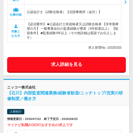
公認会計士（試験合格者）【北陸事務所（金沢）】
仕事内容
【必須要件】 ■公認会計士有資格者又は試験合格者 【非常勤希
望の方】 一般事業会社の監査経験が豊富（5年程度以上） 【歓
対象と
迎条件】 ■監査経験3年以上（その他詳細は面談でお伝えしま
なる方
す）
求人管理No. 10325333
求人詳細を見る
ニッコー株式会社
【石川】内部監査関連業務/経験者歓迎/ニッチトップ/充実の研
修制度／働き方
人材紹介
情報更新日：2026/07/22 終了予定日：2026/08/25
マイナビ転職AGENTおすすめの求人です