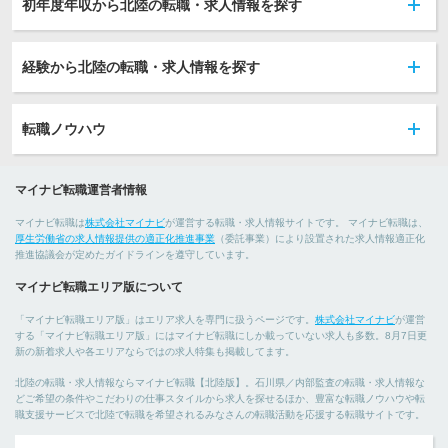
初年度年収から北陸の転職・求人情報を探す
経験から北陸の転職・求人情報を探す
転職ノウハウ
マイナビ転職運営者情報
マイナビ転職は
株式会社マイナビ
が運営する転職・求人情報サイトです。 マイナビ転職は、
厚生労働省の求人情報提供の適正化推進事業
（委託事業）により設置された求人情報適正化
推進協議会が定めたガイドラインを遵守しています。
マイナビ転職エリア版について
「マイナビ転職エリア版」はエリア求人を専門に扱うページです。
株式会社マイナビ
が運営
する「マイナビ転職エリア版」にはマイナビ転職にしか載っていない求人も多数。8月7日更
新の新着求人や各エリアならではの求人特集も掲載してます。
北陸の転職・求人情報ならマイナビ転職【北陸版】。石川県／内部監査の転職・求人情報な
どご希望の条件やこだわりの仕事スタイルから求人を探せるほか、豊富な転職ノウハウや転
職支援サービスで北陸で転職を希望されるみなさんの転職活動を応援する転職サイトです。