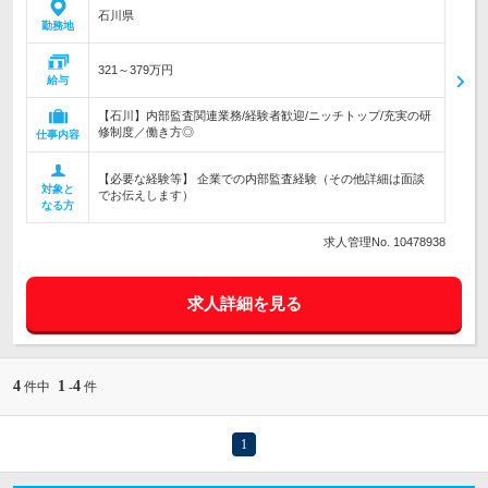
石川県
勤務地
321～379万円
給与
【石川】内部監査関連業務/経験者歓迎/ニッチトップ/充実の研
修制度／働き方◎
仕事内容
【必要な経験等】 企業での内部監査経験（その他詳細は面談
対象と
でお伝えします）
なる方
求人管理No. 10478938
求人詳細を見る
4
1
4
件中
-
件
1