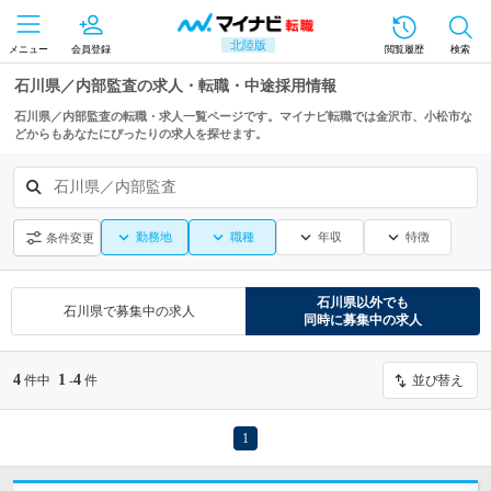
北陸版
メニュー
会員登録
閲覧履歴
検索
石川県／内部監査の求人・転職・中途採用情報
石川県／内部監査の転職・求人一覧ページです。マイナビ転職では金沢市、小松市な
どからもあなたにぴったりの求人を探せます。
石川県／内部監査
勤務地
職種
年収
特徴
条件変更
石川県
以外でも
石川県
で募集中の求人
同時に募集中の求人
4
1
4
件中
-
件
並び替え
1