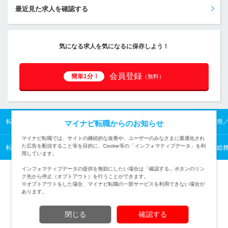
最近見た求人を確認する
気になる求人を気になるに保存しよう！
会員登録
簡単1分！
（無料）
転職TOP
北陸の転職・求人情報TOP
石川県の転職・求人情報TOP
石川県
マイナビ転職からのお知らせ
マイナビ転職では、サイトの継続的な改善や、ユーザーのみなさまに最適化され
た広告を配信すること等を目的に、Cookie等の「インフォマティブデータ」を利
転職TOP
管理・事務から探す
管理・事務の転職・求人情報一覧
人事・総務
用しています。
インフォマティブデータの提供を無効にしたい場合は「確認する」ボタンのリン
ク先から停止（オプトアウト）を行うことができます。
※オプトアウトをした場合、マイナビ転職の一部サービスを利用できない場合が
あります。
TOPページへ
閉じる
確認する
(c) Mynavi Corporation