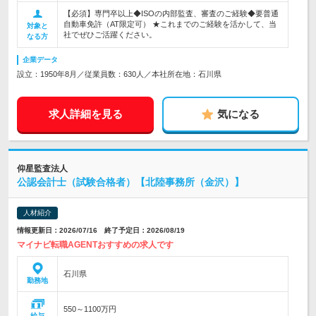
【必須】専門卒以上◆ISOの内部監査、審査のご経験◆要普通
自動車免許（AT限定可） ★これまでのご経験を活かして、当
対象と
社でぜひご活躍ください。
なる方
企業データ
設立：1950年8月／従業員数：630人／本社所在地：石川県
求人詳細を見る
気になる
仰星監査法人
公認会計士（試験合格者）【北陸事務所（金沢）】
人材紹介
情報更新日：2026/07/16 終了予定日：2026/08/19
マイナビ転職AGENTおすすめの求人です
石川県
勤務地
550～1100万円
給与