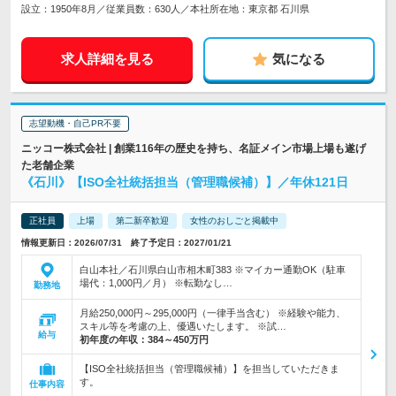
設立：1950年8月／従業員数：630人／本社所在地：東京都 石川県
求人詳細を見る
気になる
志望動機・自己PR不要
ニッコー株式会社 | 創業116年の歴史を持ち、名証メイン市場上場も遂げ
た老舗企業
《石川》【ISO全社統括担当（管理職候補）】／年休121日
正社員
上場
第二新卒歓迎
女性のおしごと掲載中
情報更新日：2026/07/31 終了予定日：2027/01/21
白山本社／石川県白山市相木町383 ※マイカー通勤OK（駐車
場代：1,000円／月） ※転勤なし…
勤務地
月給250,000円～295,000円（一律手当含む） ※経験や能力、
スキル等を考慮の上、優遇いたします。 ※試…
給与
初年度の年収：
384～450万円
【ISO全社統括担当（管理職候補）】を担当していただきま
す。
仕事内容