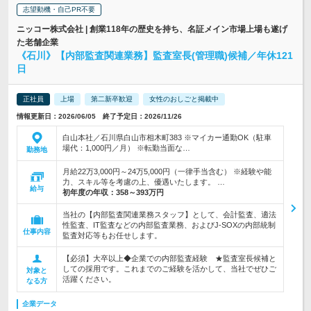
志望動機・自己PR不要
ニッコー株式会社 | 創業118年の歴史を持ち、名証メイン市場上場も遂げ
た老舗企業
《石川》【内部監査関連業務】監査室長(管理職)候補／年休121
日
正社員
上場
第二新卒歓迎
女性のおしごと掲載中
情報更新日：2026/06/05 終了予定日：2026/11/26
白山本社／石川県白山市相木町383 ※マイカー通勤OK（駐車
場代：1,000円／月） ※転勤当面な…
勤務地
月給22万3,000円～24万5,000円（一律手当含む） ※経験や能
力、スキル等を考慮の上、優遇いたします。 …
給与
初年度の年収：
358～393万円
当社の【内部監査関連業務スタッフ】として、会計監査、適法
性監査、IT監査などの内部監査業務、およびJ-SOXの内部統制
仕事内容
監査対応等もお任せします。
【必須】大卒以上◆企業での内部監査経験 ★監査室長候補と
しての採用です。これまでのご経験を活かして、当社でぜひご
対象と
活躍ください。
なる方
企業データ