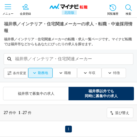
北陸版
メニュー
会員登録
閲覧履歴
検索
福井県／インテリア・住宅関連メーカーの求人・転職・中途採用情
報
福井県／インテリア・住宅関連メーカーの転職・求人一覧ページです。マイナビ転職
では福井市などからもあなたにぴったりの求人を探せます。
福井県／インテリア・住宅関連メーカー
勤務地
職種
年収
特徴
条件変更
福井県
以外でも
福井県
で募集中の求人
同時に募集中の求人
27
1
27
件中
-
件
並び替え
1