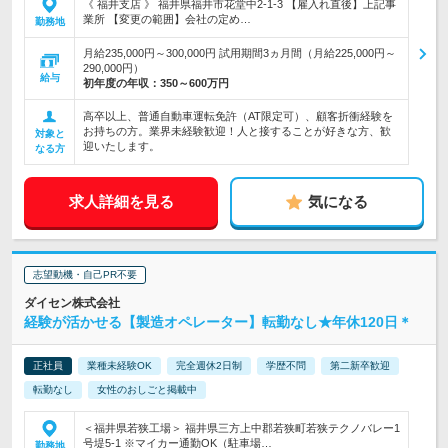
《 福井支店 》 福井県福井市花堂中2-1-3 【雇入れ直後】上記事
業所 【変更の範囲】会社の定め…
勤務地
月給235,000円～300,000円 試用期間3ヵ月間（月給225,000円～
290,000円）
給与
初年度の年収：
350～600万円
高卒以上、普通自動車運転免許（AT限定可）、顧客折衝経験を
お持ちの方。業界未経験歓迎！人と接することが好きな方、歓
対象と
迎いたします。
なる方
求人詳細を見る
気になる
志望動機・自己PR不要
ダイセン株式会社
経験が活かせる【製造オペレーター】転勤なし★年休120日＊
正社員
業種未経験OK
完全週休2日制
学歴不問
第二新卒歓迎
転勤なし
女性のおしごと掲載中
＜福井県若狭工場＞ 福井県三方上中郡若狭町若狭テクノバレー1
号堤5-1 ※マイカー通勤OK（駐車場…
勤務地