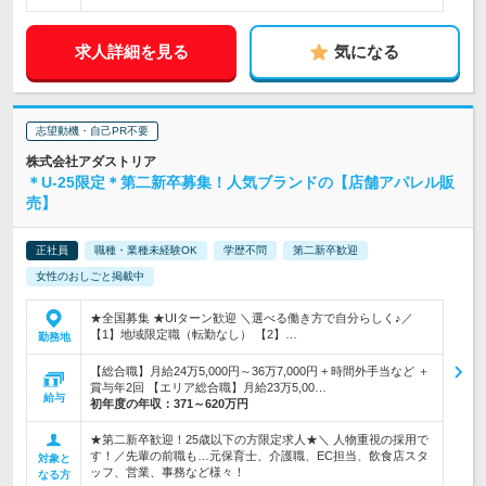
求人詳細を見る
気になる
志望動機・自己PR不要
株式会社アダストリア
＊U-25限定＊第二新卒募集！人気ブランドの【店舗アパレル販
売】
正社員
職種・業種未経験OK
学歴不問
第二新卒歓迎
女性のおしごと掲載中
★全国募集 ★UIターン歓迎 ＼選べる働き方で自分らしく♪／
【1】地域限定職（転勤なし） 【2】…
勤務地
【総合職】月給24万5,000円～36万7,000円 + 時間外手当など ＋
賞与年2回 【エリア総合職】月給23万5,00…
給与
初年度の年収：
371～620万円
★第二新卒歓迎！25歳以下の方限定求人★＼ 人物重視の採用で
す！／先輩の前職も…元保育士、介護職、EC担当、飲食店スタ
対象と
ッフ、営業、事務など様々！
なる方