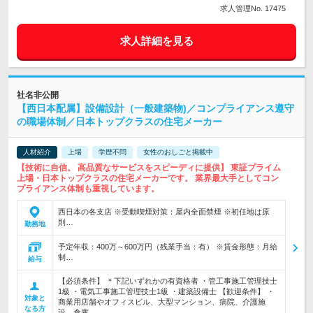
求人管理No. 17475
求人詳細を見る
社名非公開
【西日本配属】設備設計（一般建築物)／コンプライアンス遵守
の職場体制／日本トップクラスの住宅メーカー
人材紹介
上場
学歴不問
女性のおしごと掲載中
【技術に自信。 高品質なサービスをスピーディに提供】 東証プライム
上場・日本トップクラスの住宅メーカーです。 業界最大手としてコン
プライアンス体制も重視しています。
西日本の各支店 ※受動喫煙対策：屋内全面禁煙 ※初任地は原
則…
勤務地
予定年収：400万～600万円（残業手当：有） ※賃金形態：月給
制…
給与
【必須条件】 ＊下記いずれかの有資格者 ・管工事施工管理技士
1級 ・電気工事施工管理技士1級 ・建築設備士 【歓迎条件】 ・
対象と
商業用店舗やオフィスビル、大型マンション、病院、介護施
なる方
設、倉庫…