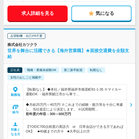
求人詳細を見る
気になる
志望動機・自己PR不要
株式会社カツクラ
世界を舞台に活躍できる【海外営業職】★面接交通費を全額支
給
正社員
職種・業種未経験OK
第二新卒歓迎
転勤なし
女性のおしごと掲載中
【転勤なし】 ◆本社／福井県福井市南居町81-1-35 ※マイカー
通勤OK ・福井県鯖江市から車で…
勤務地
◆月給25万円～40万円 ※これまでの経験・能力等を十分に考慮
し、当社規定により決定します。 ※試用期間…
給与
初年度の年収：
300～600万円
【TOEIC700点程度の英語力 or 日常会話ができる方であれば
対象と
OK】 ■40歳までの方※ ■大卒以上の方
なる方