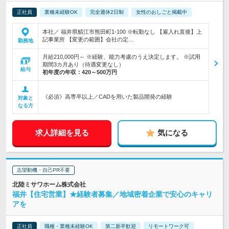
正社員
業種未経験OK
完全週休2日制
女性のおしごと掲載中
本社／ 福井県鯖江市熊田町1-100 ※転勤なし 【雇入れ直後】上
記事業所 【変更の範囲】会社の定…
勤務地
月給210,000円～ ※経験、能力考慮のうえ決定します。 ※試用
期間3カ月あり（待遇変更なし）
給与
初年度の年収：
420～500万円
《必須》高専卒以上／CADを用いた製品開発の経験
対象と
なる方
求人詳細を見る
気になる
志望動機・自己PR不要
北陸ミサワホーム株式会社
福井【住宅営業】★経験者募集／地域密着企業で安心のキャリ
アを
正社員
職種・業種未経験OK
第二新卒歓迎
リモートワーク可