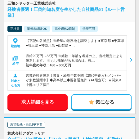
三和シヤッター工業株式会社
経験者優遇！圧倒的知名度を生かした自社商品の【ルート営
業】
正社員
業種未経験OK
完全週休2日制
学歴不問
【下記の各拠点】※希望の勤務地を調整します ■東京都 ■千葉県
■埼玉県 ■神奈川県 ■山梨県 ■…
勤務地
月給29万円～33万円 ※経験・年齢を考慮の上、当社規定により
優遇します。 ※もし残業がある場合は、残…
給与
初年度の年収：
450～600万円
営業経験者優遇！業界・経験年数不問【20代中途入社メンバー
が多数活躍中】◆高卒以上◆要普通免許（AT限定可）★関東＆
対象と
中部エリア採用
なる方
求人詳細を見る
気になる
志望動機・自己PR不要
株式会社アダストリア