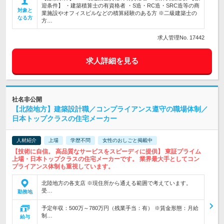
迎条件】 ・建築積算士の有資格者 ・S造・RC造・SRC造等の商
対象と
業施設やオフィスビルなどの積算経験のある方 ※二級建築士の
なる方
方…
求人管理No. 17442
求人詳細を見る
社名非公開
【北陸地方】建築設計職／コンプライアンス遵守の職場体制／
日本トップクラスの住宅メーカー
人材紹介
上場
学歴不問
女性のおしごと掲載中
【技術に自信。 高品質なサービスをスピーディに提供】 東証プライム
上場・日本トップクラスの住宅メーカーです。 業界最大手としてコン
プライアンス体制も重視しています。
北陸地方の各支店 ※現住所から通える範囲で考えています。
受…
勤務地
予定年収：500万～780万円（残業手当：有） ※賃金形態：月給
制…
給与