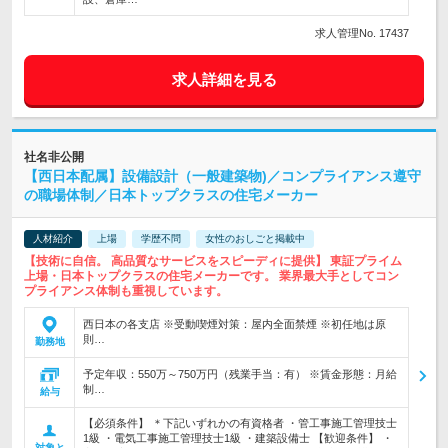
求人管理No. 17437
求人詳細を見る
社名非公開
【西日本配属】設備設計（一般建築物)／コンプライアンス遵守
の職場体制／日本トップクラスの住宅メーカー
人材紹介
上場
学歴不問
女性のおしごと掲載中
【技術に自信。 高品質なサービスをスピーディに提供】 東証プライム
上場・日本トップクラスの住宅メーカーです。 業界最大手としてコン
プライアンス体制も重視しています。
西日本の各支店 ※受動喫煙対策：屋内全面禁煙 ※初任地は原
則…
勤務地
予定年収：550万～750万円（残業手当：有） ※賃金形態：月給
制…
給与
【必須条件】 ＊下記いずれかの有資格者 ・管工事施工管理技士
1級 ・電気工事施工管理技士1級 ・建築設備士 【歓迎条件】 ・
対象と