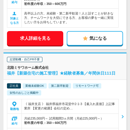
給与
初年度の年収：
350～600万円
高卒以上の方。未経験・第二新卒歓迎！人と話すことが好きな
方、チームワークを大切にできる方、お客様の夢を一緒に実現
対象と
したい方をお待ちしています。
なる方
求人詳細を見る
気になる
志望動機・自己PR不要
北陸ミサワホーム株式会社
福井【新築住宅の施工管理】★経験者募集／年間休日111日
正社員
業種未経験OK
第二新卒歓迎
リモートワーク可
女性のおしごと掲載中
《 福井支店 》 福井県福井市花堂中2-1-3 【雇入れ直後】上記事
業所 【変更の範囲】会社の定め…
勤務地
月給235,000円～ 試用期間3ヵ月間（月給225,000円～）
初年度の年収：
350～600万円
給与