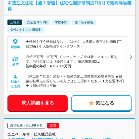
木造注文住宅【施工管理】住宅性能評価制度7項目で最高等級獲
得
正社員
完全週休2日制
学歴不問
第二新卒歓迎
女性のおしごと掲載中
★転居を伴う転勤はなし！ 《本社》 大阪府大阪市北区梅田1丁
目13番1号 大阪梅田ツインタワーズ・…
勤務地
月給25万円～40万円+インセンティブ ※経験・スキルに応じ
て、当社規定により優遇します。 ※試用期間3…
給与
初年度の年収：
400～800万円
《第二新卒歓迎》建築・不動産の施工管理業務経験者募集 ★最
後の転職先を探している方はぜひご応募ください ★完全週休2日
対象と
★長期休暇取得可能
なる方
求人詳細を見る
気になる
志望動機・自己PR不要
ユニベールサービス株式会社