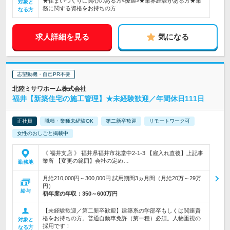
★住まいづくりに関心のある方<優遇>★業界経験がある方★業
対象と
務に関する資格をお持ちの方
なる方
求人詳細を見る
気になる
志望動機・自己PR不要
北陸ミサワホーム株式会社
福井【新築住宅の施工管理】★未経験歓迎／年間休日111日
正社員
職種・業種未経験OK
第二新卒歓迎
リモートワーク可
女性のおしごと掲載中
《 福井支店 》 福井県福井市花堂中2-1-3 【雇入れ直後】上記事
業所 【変更の範囲】会社の定め…
勤務地
月給210,000円～300,000円 試用期間3ヵ月間（月給20万～29万
円）
給与
初年度の年収：
350～600万円
【未経験歓迎／第二新卒歓迎】建築系の学部卒もしくは関連資
格をお持ちの方。普通自動車免許（第一種）必須。人物重視の
対象と
採用です！
なる方