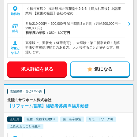
《 福井支店 》 福井県福井市花堂中2-1-3 【雇入れ直後】上記事
業所 【変更の範囲】会社の定め…
勤務地
月給210,000円～300,000円 試用期間3ヵ月間（月給200,000円～
290,000円）
給与
初年度の年収：
350～600万円
高卒以上、要普免（AT限定可）。未経験・第二新卒歓迎！顧客
折衝や事務処理能力のある方、人と接することが好きな方、歓
対象と
迎します。
なる方
求人詳細を見る
気になる
志望動機・自己PR不要
北陸ミサワホーム株式会社
【リフォーム営業】経験者募集※福井勤務
正社員
職種・業種未経験OK
第二新卒歓迎
リモートワーク可
女性のおしごと掲載中