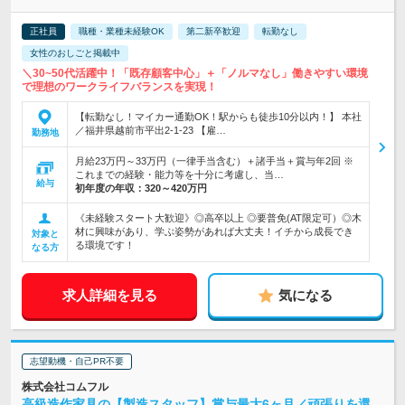
正社員
職種・業種未経験OK
第二新卒歓迎
転勤なし
女性のおしごと掲載中
＼30~50代活躍中！「既存顧客中心」＋「ノルマなし」働きやすい環境
で理想のワークライフバランスを実現！
【転勤なし！マイカー通勤OK！駅からも徒歩10分以内！】 本社
／福井県越前市平出2-1-23 【雇…
勤務地
月給23万円～33万円（一律手当含む）＋諸手当＋賞与年2回 ※
これまでの経験・能力等を十分に考慮し、当…
給与
初年度の年収：
320～420万円
《未経験スタート大歓迎》◎高卒以上 ◎要普免(AT限定可）◎木
材に興味があり、学ぶ姿勢があれば大丈夫！イチから成長でき
対象と
る環境です！
なる方
求人詳細を見る
気になる
志望動機・自己PR不要
株式会社コムフル
高級造作家具の【製造スタッフ】賞与最大6ヶ月／頑張りを還