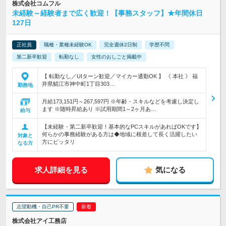
株式会社コムフル
未経験～経験者まで広く歓迎！【事務スタッフ】★年間休日
127日
正社員
職種・業種未経験OK
完全週休2日制
学歴不問
第二新卒歓迎
転勤なし
女性のおしごと掲載中
【 転勤なし／UIターン歓迎／マイカー通勤OK 】 《 本社 》 福
井県鯖江市神中町1丁目303…
勤務地
月給173,151円～267,597円 ※年齢・スキルなどを考慮し決定し
ます ※随時昇給あり ※試用期間1～2ヶ月あ…
給与
【未経験・第二新卒歓迎！基本的なPCスキルがあればOKです】
何らかの事務経験がある方は◆地域に根差して長く活躍したい
対象と
方にピッタリ
なる方
求人詳細を見る
気になる
志望動機・自己PR不要
株式会社アイ工務店