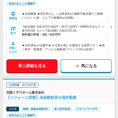
女性のおしごと掲載中
★全国募集 ★現住所(もしくは帰省先)の通勤可能店舗でご勤務
いただいた後、エリアの範囲内or全国転…
勤務地
【総合職】月給24万5,000円～36万7,000円 + 時間外手当など ＋
賞与年2回 【エリア総合職】月給23万5,00…
給与
初年度の年収：
392～620万円
★20代男女が活躍中★ やる気や想いを重視する採用です！ ★第
対象と
二新卒・既婚者・アパレル経験者(ブランクOK)も歓迎！
なる方
求人詳細を見る
気になる
志望動機・自己PR不要
北陸ミサワホーム株式会社
【リフォーム営業】未経験歓迎※福井勤務
正社員
職種・業種未経験OK
第二新卒歓迎
リモートワーク可
女性のおしごと掲載中