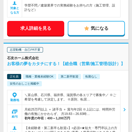
学歴不問／建築業界での実務経験をお持ちの方（施工管理、設
対象と
計など）
なる方
求人詳細を見る
気になる
志望動機・自己PR不要
石友ホーム株式会社
お客様の夢をカタチにする！【総合職（営業/施工管理/設計）】
正社員
職種・業種未経験OK
第二新卒歓迎
転勤なし
女性のおしごと掲載中
＼富山県、石川県、福井県、滋賀県の各エリアで募集中／ ※ご
希望を考慮して決定します。 ※原則、転居…
勤務地
月給25万円以上 ＋ 諸手当 ＋ 賞与年2回 ※上記には、時間外労
働の有無にかかわらず、 月19.83～26.83時…
給与
初年度の年収：
400～1,200万円
【未経験者・第二新卒も歓迎♪】<必須>★短大・専門卒以上の方