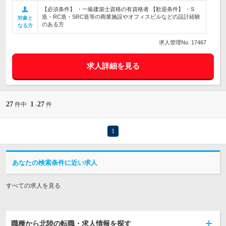
【必須条件】 ・一級建築士資格の有資格者 【歓迎条件】 ・S
造・RC造・SRC造等の商業施設やオフィスビルなどの設計経験
対象と
のある方
なる方
求人管理No. 17467
求人詳細を見る
27
1
27
件中
-
件
1
あなたの検索条件に近い求人
すべての求人を見る
職種から北陸の転職・求人情報を探す