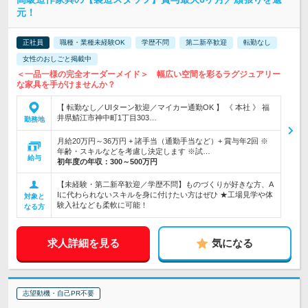
元！
正社員
職種・業種未経験OK
学歴不問
第二新卒歓迎
転勤なし
女性のおしごと掲載中
＜一品一様の完全オーダーメイド＞ 幅広い空間を彩るラグジュアリー
な家具を手がけませんか？
【 転勤なし／UIターン歓迎／マイカー通勤OK 】 《 本社 》 福
井県鯖江市神中町1丁目303…
勤務地
月給20万円～36万円 + 諸手当（通勤手当など）+ 賞与年2回 ※
年齢・スキルなどを考慮し決定します ※試…
給与
初年度の年収：
300～500万円
【未経験・第二新卒歓迎／学歴不問】ものづくりが好きな方、A
Iに代わられないスキルを身に付けたい方はぜひ ★工場見学や体
対象と
験入社なども柔軟に可能！
なる方
求人詳細を見る
気になる
志望動機・自己PR不要