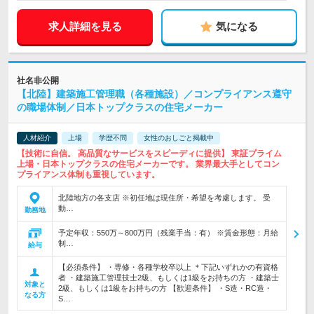
求人詳細を見る
気になる
社名非公開
【北陸】建築施工管理職（各種施設）／コンプライアンス遵守
の職場体制／日本トップクラスの住宅メーカー
人材紹介
上場
学歴不問
女性のおしごと掲載中
【技術に自信。 高品質なサービスをスピーディに提供】 東証プライム
上場・日本トップクラスの住宅メーカーです。 業界最大手としてコン
プライアンス体制も重視しています。
北陸地方の各支店 ※初任地は現住所・希望を考慮します。 受
動…
勤務地
予定年収：550万～800万円（残業手当：有） ※賃金形態：月給
制…
給与
【必須条件】 ・専修・各種学校卒以上 ＊下記いずれかの有資格
者 ・建築施工管理技士2級、もしくは1級をお持ちの方 ・建築士
対象と
2級、もしくは1級をお持ちの方 【歓迎条件】 ・S造・RC造・
なる方
S…