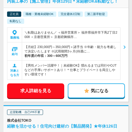
内装工事の【施工管理】年休129日＊未経験OK&転勤なし！
正社員
職種・業種未経験OK
完全週休2日制
第二新卒歓迎
転勤なし
＼転勤はありません／ ＜福井営業所＞ 福井県福井市下馬2丁目2
008 ＜京都営業所＞ 京都府舞鶴市…
勤務地
【月給】230,000円～350,000円＋諸手当 ※年齢・能力を考慮し
て決定いたします ※試用期間3ヶ月(待遇に…
給与
初年度の年収：
300～600万円
【男性メンバー活躍中！｜未経験OK】慣れるまでは同行やOJT
などの手厚いサポートあり！＊仕事とプライベートを両立しや
対象と
すい環境です！
なる方
求人詳細を見る
気になる
志望動機・自己PR不要
株式会社TOKO
経験を活かせる！住宅向け建材の【製品開発】★年休126日