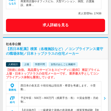
商業用店舗やオフィスビル、大型マンション、病院、介護施
なる方
設、倉庫…
求人管理No. 17438
求人詳細を見る
社名非公開
【西日本配属】積算（各種施設など）／コンプライアンス遵守
の職場体制／日本トップクラスの住宅メーカー
人材紹介
上場
学歴不問
女性のおしごと掲載中
【技術に自信。 高品質なサービスをスピーディに提供】 東証プライム
上場・日本トップクラスの住宅メーカーです。 業界最大手としてコン
プライアンス体制も重視しています。
西日本の各支店 ※初任地は現住所・希望を考慮します。 ※受
動…
勤務地
予定年収：500万～800万円（残業手当：有） ※賃金形態：月給
制…
給与
【必須条件】 ・一級建築士資格の有資格者 ・積算実務経験 【歓