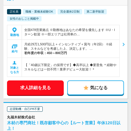
正社員
職種・業種未経験OK
完全週休2日制
第二新卒歓迎
女性のおしごと掲載中
全国478営業拠点 ※勤務地はあなたの希望を優先します ※U・I
ターン歓迎 ※一部エリアは社用車の…
勤務地
月給29万1,500円以上＋インセンティブ＋賞与（年2回） ※経
験、スキルなどを考慮した上、決定します。 …
給与
初年度の年収：
450～800万円
【「40歳以下限定」の採用です】◆高卒以上 ◆要普免 ＊経験や
対象と
スキルなどは一切不問！業界デビュー大歓迎！＊
なる方
求人詳細を見る
気になる
志望動機・自己PR不要
丸福木材株式会社
木材の専門商社！既存顧客中心の【ルート営業】年休120日以
上！