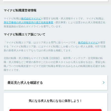
マイナビ転職運営者情報
マイナビ転職は
株式会社マイナビ
が運営する転職・求人情報サイトです。 マイナビ転職は、
厚生労働省の求人情報提供の適正化推進事業
（委託事業）により設置された求人情報適正化
推進協議会が定めたガイドラインを遵守しています。
マイナビ転職エリア版について
「マイナビ転職エリア版」はエリア求人を専門に扱うページです。
株式会社マイナビ
が運営
する「マイナビ転職エリア版」にはマイナビ転職にしか載っていない求人も多数。8月7日更
新の新着求人や各エリアならではの求人特集も掲載してます。
北陸の転職・求人情報ならマイナビ転職【北陸版】。福井県／インテリア・住宅関連の転
職・求人情報などご希望の条件やこだわりの仕事スタイルから求人を探せるほか、豊富な転
職ノウハウや転職支援サービスで北陸で転職を希望されるみなさんの転職活動を応援する転
職サイトです。
最近見た求人を確認する
気になる求人を気になるに保存しよう！