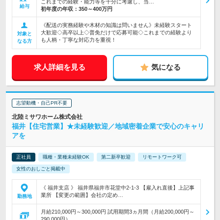
これまでの経験・能力等を十分に考慮し、当…
給与
初年度の年収：
350～400万円
《配送の実務経験や木材の知識は問いません》未経験スタート
大歓迎◇高卒以上◇普免だけで応募可能◇これまでの経験より
対象と
も人柄・丁寧な対応力を重視！
なる方
求人詳細を見る
気になる
志望動機・自己PR不要
北陸ミサワホーム株式会社
福井【住宅営業】★未経験歓迎／地域密着企業で安心のキャリ
アを
正社員
職種・業種未経験OK
第二新卒歓迎
リモートワーク可
女性のおしごと掲載中
《 福井支店 》 福井県福井市花堂中2-1-3 【雇入れ直後】上記事
業所 【変更の範囲】会社の定め…
勤務地
月給210,000円～300,000円 試用期間3ヵ月間（月給200,000円～
290,000円）