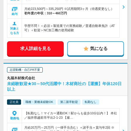
月給223,500円～335,250円 ※試用期間3ヶ月（待遇変更なし）
初年度の年収：
310～460万円
給与
学歴不問！＜必須＞製造業での実務経験／普通自動車免許（AT
対象と
可）＜歓迎＞NC加工機の使用経験
なる方
求人詳細を見る
気になる
志望動機・自己PR不要
丸福木材株式会社
未経験歓迎★30～50代活躍中！木材商社の【運搬】年休120日
以上
正社員
職種・業種未経験OK
第二新卒歓迎
転勤なし
【転勤なし！マイカー通勤OK！駅からも徒歩10分以内！】 本社
／福井県越前市平出2-1-23 【雇…
勤務地
月給20万円～25万円（一律手当含む）＋諸手当＋賞与年2回 ※