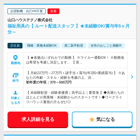
志望動機・自己PR不要
山口ハウステクノ株式会社
福祉用具の【 ルート配送スタッフ 】★未経験OK/賞与年5ヶ月
分～
正社員
職種・業種未経験OK
第二新卒歓迎
女性のおしごと掲載中
【 ★各拠点いずれかでの勤務 】 ※マイカー通勤OK！ ※勤務地
は希望を考慮し決定します。 【 富…
勤務地
【 月給22万円～27万円＋諸手当＋賞与(年2回+業績賞与) 】 ※あ
なたの年齢・スキル・経験を考慮の上、決…
給与
初年度の年収：
370～500万円
【 未経験歓迎・経験者優遇｜高卒以上｜要普免 】◆先輩たちの
ほとんどが異業種・未経験からのスタートです！◆ワークライ
対象と
フバランス重視の方もぜひ◎
なる方
求人詳細を見る
気になる