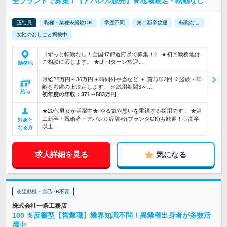
全ブランドで募集！【アパレル販売】★地域限定・転勤なし
正社員
職種・業種未経験OK
学歴不問
第二新卒歓迎
転勤なし
女性のおしごと掲載中
《ずっと転勤なし！全国47都道府県で募集！》 ★初回勤務地は
ご相談に応じます。 ★U・Iターン歓迎…
勤務地
月給22万円～36万円 + 時間外手当など ＋ 賞与年2回 ※経験・年
齢を考慮の上決定します。 ※試用期間3ヶ…
給与
初年度の年収：
371～583万円
★20代男女が活躍中★ やる気や想いを重視する採用です！ ★第
二新卒・既婚者・アパレル経験者(ブランクOK)も歓迎！◇高卒
対象と
以上
なる方
求人詳細を見る
気になる
志望動機・自己PR不要
株式会社一条工務店
100 ％反響型【営業職】業界知識不問！異業種出身者が多数活
躍中