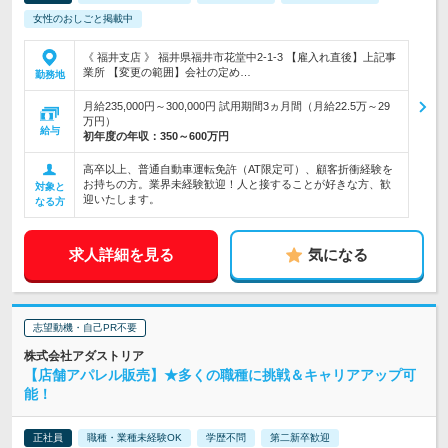
女性のおしごと掲載中
《 福井支店 》 福井県福井市花堂中2-1-3 【雇入れ直後】上記事
業所 【変更の範囲】会社の定め…
勤務地
月給235,000円～300,000円 試用期間3ヵ月間（月給22.5万～29
万円）
給与
初年度の年収：
350～600万円
高卒以上、普通自動車運転免許（AT限定可）、顧客折衝経験を
お持ちの方。業界未経験歓迎！人と接することが好きな方、歓
対象と
迎いたします。
なる方
求人詳細を見る
気になる
志望動機・自己PR不要
株式会社アダストリア
【店舗アパレル販売】★多くの職種に挑戦＆キャリアアップ可
能！
正社員
職種・業種未経験OK
学歴不問
第二新卒歓迎