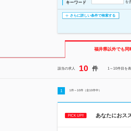
を
キーワード
さらに詳しい条件で検索する
福井県
以外でも同
10
件
該当の求人
1～10件目を
1
1
件～
10
件（全
10
件中）
あなたにおス
PICK UP!!