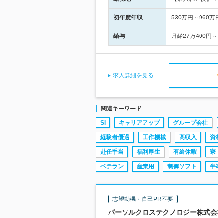
初年度年収
530万円～960万
給与
月給27万400円
求人詳細を見る
関連キーワード
SI
キャリアアップ
グループ会社
経験者優遇
工作機械
高収入
資
赴任手当
福利厚生
有給休暇
寮
ベテラン
産業用
制御ソフト
半
志望動機・自己PR不要
パーソルクロステクノロジー株式会