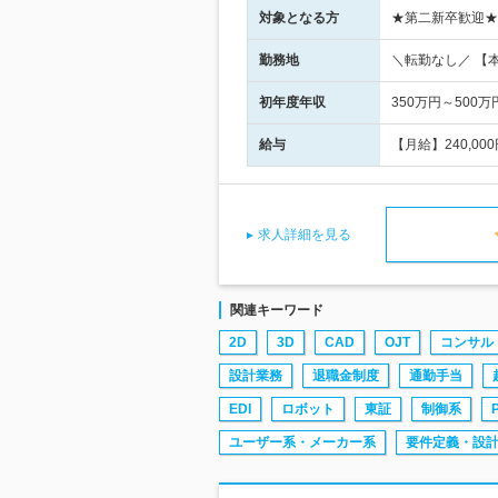
対象となる方
★第二新卒歓迎★
勤務地
＼転勤なし／ 【
初年度年収
350万円～500万
給与
【月給】240,0
求人詳細を見る
関連キーワード
2D
3D
CAD
OJT
コンサル
設計業務
退職金制度
通勤手当
EDI
ロボット
東証
制御系
ユーザー系・メーカー系
要件定義・設