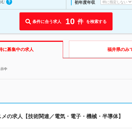
含む
特に指定しない
初年度年収
10
件
条件に合う求人
を検索する
時に募集中の求人
福井県
のみ
表示中
スメの求人【技術関連／電気・電子・機械・半導体】