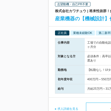
志望動機・自己PR不要
株式会社カワチュウ | 将来性抜群
産業機器の【機械設計】
正社員
業種未経験OK
第二新卒
仕事内容
工場での自動化設
ヶ月分
対象となる方
必須条件：高卒以
度あり
勤務地
【転勤なし！UIタ
初年度年収
400万円～550万
給与
月給25万円～3
求人詳細を見る