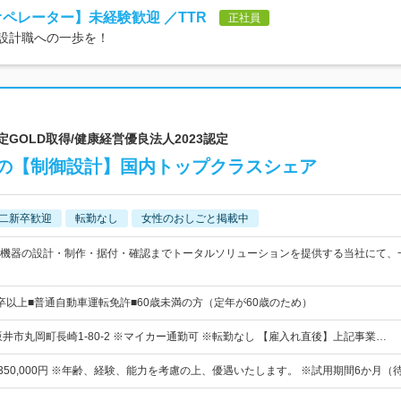
オペレーター】未経験歓迎 ／TTR
正社員
、設計職への一歩を！
定GOLD取得/健康経営優良法人2023認定
の【制御設計】国内トップクラスシェア
二新卒歓迎
転勤なし
女性のおしごと掲載中
機器の設計・制作・据付・確認までトータルソリューションを提供する当社にて、
卒以上■普通自動車運転免許■60歳未満の方（定年が60歳のため）
井市丸岡町長崎1-80-2 ※マイカー通勤可 ※転勤なし 【雇入れ直後】上記事業…
円～350,000円 ※年齢、経験、能力を考慮の上、優遇いたします。 ※試用期間6か月（