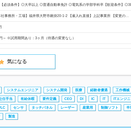
【必須条件】◎大卒以上 ◎普通自動車免許 ◎電気系の学部学科卒【歓迎条件】◎3D/
本社事務所・工場】福井県大野市鍬掛20-1-2 【雇入れ直後】上記事業所 【変更の…
円
00円～ ※試用期間あり：3ヶ月（待遇の変更なし）
気になる
システムエンジニア
システム開発
医療
経験者優遇
工作機械
赴任手当
有給休暇
要件定義
CEO
DI
IC
IT
ITエンジニ
PLC
センサ
タッチパネル
レーザー
産業用
制御ソフト
半
計
製造