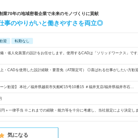
！創業70年の地域密着企業で未来のモノづくりに貢献
仕事のやりがいと働きやすさを両立◎
歓迎
転勤なし
備・省人化装置の設計をお任せします。使用するCADは「ソリッドワークス」です。 
上・CADを使用した設計経験・要普免（AT限定可） ◎喜ばれる仕事がしたい方歓迎 
ーン歓迎】 本社／福井県越前市矢船町15号10番15 ＃福井支店/福井県福井市石…
円
1万円＋一律手当 ※これまでの経験・能力等を十分に考慮し、当社規定により決定しま
気になる