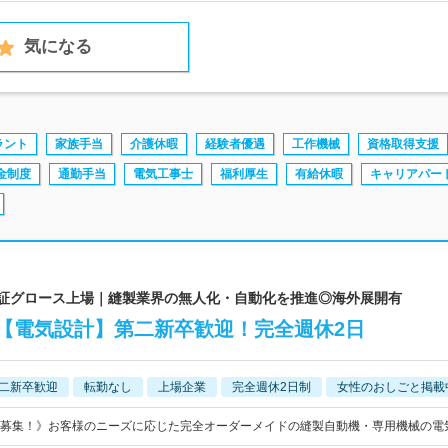
気になる
ラント
家族手当
介護休暇
経験者優遇
工作機械
資格取得支援
金制度
通勤手当
電気工事士
福利厚生
有給休暇
キャリアパー
 東証グロース上場｜縫製業界の無人化・自動化を推進◎海外展開有
【電気設計】第二新卒歓迎！完全週休2日
二新卒歓迎
転勤なし
上場企業
完全週休2日制
女性のおしごと掲載
募集！》お客様のニーズに応じた完全オーダーメイドの縫製自動機・専用機械の電