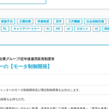
家族手当
介護休暇
研修制度
見学
工作機械
社会保険完備
PL
キャリアパートナー
AI
AR
sh
ロボット
UI
商
場企業グループ/定年後雇用延長制度有
ーの【モータ制御開発】
ャッターのモータ制御開発及び通信制御業務をお任せします。
の経験をお持ちの方。
国の事業所のいずれかに配属。派遣先企業にて就業 ＜勤務地考慮＞ ご希望を考慮