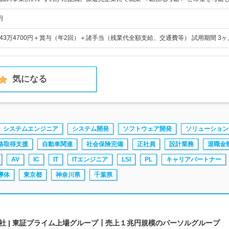
円
～43万4700円＋賞与（年2回）＋諸手当（残業代全額支給、交通費等） 試用期間 3ヶ
気になる
システムエンジニア
システム開発
ソフトウェア開発
ソリューション
格取得支援
自動車関連
社会保険完備
正社員
設計業務
退職金
AV
IC
IT
ITエンジニア
LSI
PL
キャリアパートナー
導体
東京都
神奈川県
千葉県
社 | 東証プライム上場グループ┃売上１兆円規模のパーソルグループ