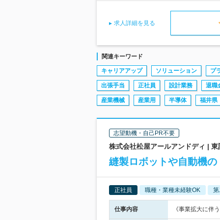
求人詳細を見る
関連キーワード
キャリアアップ
ソリューション
プ
出張手当
正社員
設計業務
退職
産業機械
産業用
半導体
福井県
志望動機・自己PR不要
株式会社松屋アールアンドディ |
縫製ロボットや自動機の
正社員
職種・業種未経験OK
第
仕事内容
《事業拡大に伴う