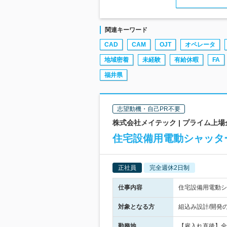
関連キーワード
CAD
CAM
OJT
オペレータ
地域密着
未経験
有給休暇
FA
福井県
志望動機・自己PR不要
株式会社メイテック | プライム上
住宅設備用電動シャッタ
正社員
完全週休2日制
仕事内容
住宅設備用電動シ
対象となる方
組込み設計/開発
勤務地
【雇入れ直後】全