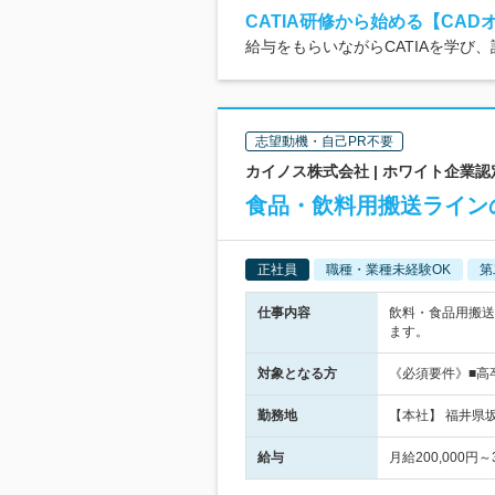
CATIA研修から始める【CAD
給与をもらいながらCATIAを学び
志望動機・自己PR不要
カイノス株式会社 | ホワイト企業認
食品・飲料用搬送ライン
正社員
職種・業種未経験OK
第
仕事内容
飲料・食品用搬送
ます。
対象となる方
《必須要件》■高
勤務地
【本社】 福井県坂
給与
月給200,000