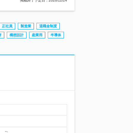
掲載終了予定日：2026/12/24
正社員
製造業
退職金制度
材
構想設計
産業用
半導体
し、ご…