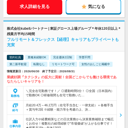
求人詳細を見る
気になる
株式会社kubellパートナー | 東証グロース上場グループ＊年休120日以上＊
残業月平均15時間
フルリモート＆フレックス【経理】キャリアもプライベートも
充実
契約社員
業種未経験OK
完全週休2日制
学歴不問
第二新卒歓迎
転勤なし
リモートワーク可
女性のおしごと掲載中
情報更新日：2026/06/30 終了予定日：2026/08/31
業績好調『タクシタ』の拡大に貢献！全国どこからでも働ける環境であ
なたらしいキャリアを！
＼完全在宅勤務です！／ ◎通勤時間0分！ ◎全国（日本国内）
で勤務OK ◎研修期間も在宅で勤務いた…
勤務地
月給20.4万～46.2万円（在宅手当含む・一律支給）＋各種手当
＋賞与年2回 ※経験・能力等を考慮の上、決…
給与
仕訳入力や経費精算などの日次業務から決算業務補助まで幅広
くお任せ！複数社の経理経験で"市場価値"が上がる仕事です！
仕事内容
★残業月15h・年休120日