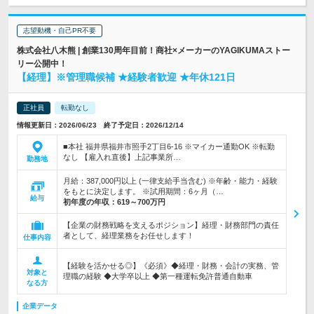
志望動機・自己PR不要
株式会社八木熊 | 創業130周年目前！商社×メーカーのYAGIKUMAストー
リー公開中！
【経理】※管理職候補 ★経験者歓迎 ★年休121日
正社員
転勤なし
情報更新日：2026/06/23 終了予定日：2026/12/14
■本社 福井県福井市照手2丁目6-16 ※マイカー通勤OK ※転勤
なし 【雇入れ直後】上記事業所…
勤務地
月給：387,000円以上 (一律支給手当含む) ※年齢・能力・経験
をもとに決定します。 ※試用期間：6ヶ月（…
給与
初年度の年収：
619～700万円
【企業の財務戦略を支えるポジション】経理・財務部門の責任
者として、経理業務をお任せします！
仕事内容
【経験を活かせる◎】《必須》◆経理・財務・会計の実務、管
対象と
理職の経験 ◆大学卒以上 ◆第一種運転免許普通自動車
なる方
企業データ