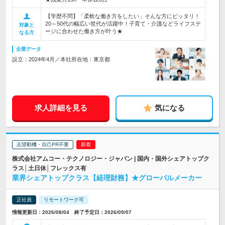
【学歴不問】「柔軟な働き方をしたい」そんな方にピッタリ！
20～50代の幅広い世代が活躍中！子育て・介護などライフステ
対象と
ージに合わせた働き方が叶う★
なる方
企業データ
設立：2024年4月／本社所在地：東京都
求人詳細を見る
気になる
志望動機・自己PR不要
株式会社アムコー・テクノロジー・ジャパン | 国内・国外シェアトップク
ラス│土日休│フレックス有
業界シェアトップクラス【経理財務】★グローバルメーカー
正社員
リモートワーク可
情報更新日：2026/08/04 終了予定日：2026/09/07