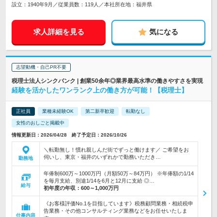
設立：1940年9月／従業員数：119人／本社所在地：福井県
求人詳細を見る
気になる
志望動機・自己PR不要
税理士法人シンクバンク | 創業50余年◎業界最高水準の働きやすさを実現
経験を活かしたワンランク上の働き方が可能！【税理士】
正社員
業種未経験OK
第二新卒歓迎
転勤なし
女性のおしごと掲載中
情報更新日：2026/04/28 終了予定日：2026/10/26
＼転勤無し！慣れ親しんだ街でずっと働けます／ ご希望をお
伺いし、東京・福井のいずれかで勤務いただき…
勤務地
年俸制600万～1000万円（月額50万～84万円） ※年俸額の1/14
を毎月支給、別途1/14を6月と12月に支給 ◎…
給与
初年度の年収：
600～1,000万円
《お客様評価No.1を目指しています》税務顧問業務・相続税申
告業務・その他コンサルティング業務などをお任せいたしま
仕事内容