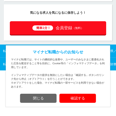
気になる求人を気になるに保存しよう！
会員登録
簡単1分！
（無料）
転職TOP
北陸の転職・求人情報TOP
福井県の転職・求人情報TOP
福井県
マイナビ転職からのお知らせ
マイナビ転職では、サイトの継続的な改善や、ユーザーのみなさまに最適化され
た広告を配信すること等を目的に、Cookie等の「インフォマティブデータ」を利
転職TOP
管理・事務から探す
管理・事務の転職・求人情報一覧
経理・財
用しています。
インフォマティブデータの提供を無効にしたい場合は「確認する」ボタンのリン
ク先から停止（オプトアウト）を行うことができます。
※オプトアウトをした場合、マイナビ転職の一部サービスを利用できない場合が
あります。
TOPページへ
閉じる
確認する
(c) Mynavi Corporation