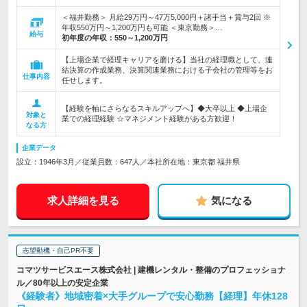
＜福井勤務＞ 月給29万円～47万5,000円＋諸手当＋賞与2回 ※
年収550万円～1,200万円も可能 ＜東京勤務＞…
給与
初年度の年収：
550～1,200万円
【上場企業で経理キャリアを磨ける】当社の経理職として、連
結決算の作成業務、決算関連業務における子会社の管理等をお
仕事内容
任せします。
【経験を軸にさらなるスキルアップへ】◆大卒以上 ◆上場企
対象と
業での経理経験 ☆マネジメント経験がある方歓迎！
なる方
企業データ
設立：1946年3月／従業員数：647人／本社所在地：東京都 福井県
求人詳細を見る
気になる
志望動機・自己PR不要
コマツサービスエース株式会社 | 建機レンタル・整備のプロフェッショナ
ル／80年以上の安定企業
《経験者》地域密着×大手グループで安心勤務【経理】年休128