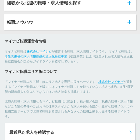
経験から北陸の転職・求人情報を探す
転職ノウハウ
マイナビ転職運営者情報
マイナビ転職は
株式会社マイナビ
が運営する転職・求人情報サイトです。 マイナビ転職は、
厚生労働省の求人情報提供の適正化推進事業
（委託事業）により設置された求人情報適正化
推進協議会が定めたガイドラインを遵守しています。
マイナビ転職エリア版について
「マイナビ転職エリア版」はエリア求人を専門に扱うページです。
株式会社マイナビ
が運営
する「マイナビ転職エリア版」にはマイナビ転職にしか載っていない求人も多数。8月7日更
新の新着求人や各エリアならではの求人特集も掲載してます。
北陸の転職・求人情報ならマイナビ転職【北陸版】。福井県／会計・税務の転職・求人情報
などご希望の条件やこだわりの仕事スタイルから求人を探せるほか、豊富な転職ノウハウや
転職支援サービスで北陸で転職を希望されるみなさんの転職活動を応援する転職サイトで
す。
最近見た求人を確認する