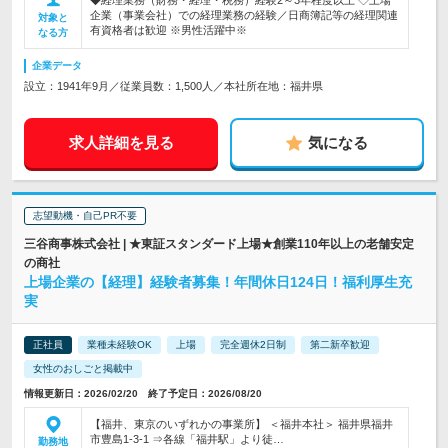
◆経理業務（財務・経理・税務）経験2～3年程度以上 ◇上場
企業（事業会社）での経理業務の経験／日商簿記等の経理関連
対象と
有資格者は歓迎 ※男性活躍中※
なる方
企業データ
設立：1941年9月／従業員数：1,500人／本社所在地：福井県
求人詳細を見る
気になる
志望動機・自己PR不要
三谷商事株式会社 | ★東証スタンダード上場★創業110年以上の老舗安定
の商社
上場企業の【経理】経験者募集！年間休日124日！福利厚生充
実
正社員
業種未経験OK
上場
完全週休2日制
第二新卒歓迎
女性のおしごと掲載中
情報更新日：2026/02/20 終了予定日：2026/08/20
【福井、東京のいずれかの事業所】 ＜福井本社＞ 福井県福井
市豊島1-3-1 ⇒各線「福井駅」より徒…
勤務地