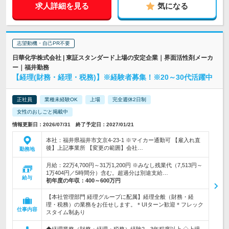
求人詳細を見る
気になる
志望動機・自己PR不要
日華化学株式会社 | 東証スタンダード上場の安定企業｜界面活性剤メーカ
ー｜福井勤務
【経理(財務・経理・税務)】※経験者募集！※20～30代活躍中
正社員
業種未経験OK
上場
完全週休2日制
女性のおしごと掲載中
情報更新日：2026/07/31 終了予定日：2027/01/21
本社：福井県福井市文京4-23-1 ※マイカー通勤可 【雇入れ直
後】上記事業所 【変更の範囲】会社…
勤務地
月給：22万4,700円～31万1,200円 ※みなし残業代（7,513円～
1万404円／5時間分）含む。超過分は別途支給…
給与
初年度の年収：
400～600万円
【本社管理部門 経理グループに配属】経理全般（財務・経
理・税務）の業務をお任せします。＊UIターン歓迎＊フレック
仕事内容
スタイム制あり