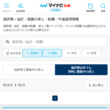
北陸版
メニュー
会員登録
閲覧履歴
検索
福井県／会計・税務の求人・転職・中途採用情報
福井県／会計・税務の転職・求人一覧ページです。マイナビ転職では福井市などから
もあなたにぴったりの求人を探せます。
福井県／会計・税務
勤務地
職種
年収
特徴
条件変更
福井県
以外でも
福井県
で募集中の求人
同時に募集中の求人
12
1
12
件中
-
件
並び替え
1