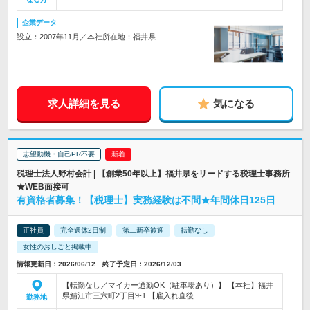
企業データ
設立：2007年11月／本社所在地：福井県
求人詳細を見る
気になる
志望動機・自己PR不要
税理士法人野村会計 | 【創業50年以上】福井県をリードする税理士事務所
★WEB面接可
有資格者募集！【税理士】実務経験は不問★年間休日125日
正社員
完全週休2日制
第二新卒歓迎
転勤なし
女性のおしごと掲載中
情報更新日：2026/06/12 終了予定日：2026/12/03
【転勤なし／マイカー通勤OK（駐車場あり）】 【本社】福井
県鯖江市三六町2丁目9-1 【雇入れ直後…
勤務地