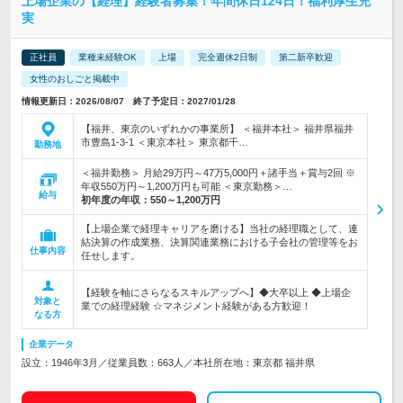
上場企業の【経理】経験者募集！年間休日124日！福利厚生充
実
正社員
業種未経験OK
上場
完全週休2日制
第二新卒歓迎
女性のおしごと掲載中
情報更新日：2026/08/07 終了予定日：2027/01/28
【福井、東京のいずれかの事業所】 ＜福井本社＞ 福井県福井
市豊島1-3-1 ＜東京本社＞ 東京都千…
勤務地
＜福井勤務＞ 月給29万円～47万5,000円＋諸手当＋賞与2回 ※
年収550万円～1,200万円も可能 ＜東京勤務＞…
給与
初年度の年収：
550～1,200万円
【上場企業で経理キャリアを磨ける】当社の経理職として、連
結決算の作成業務、決算関連業務における子会社の管理等をお
仕事内容
任せします。
【経験を軸にさらなるスキルアップへ】◆大卒以上 ◆上場企
対象と
業での経理経験 ☆マネジメント経験がある方歓迎！
なる方
企業データ
設立：1946年3月／従業員数：663人／本社所在地：東京都 福井県