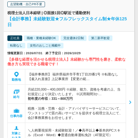
志望動機・自己PR不要
税理士法人日本綜研 | ◎面接1回◎駅近で通勤便利
【会計事務】未経験歓迎★フルフレックスタイム制★年休125
日
正社員
職種・業種未経験OK
完全週休2日制
第二新卒歓迎
転勤なし
女性のおしごと掲載中
情報更新日：2026/07/31 終了予定日：2026/10/29
【多様な経歴を活かせる税理士法人】未経験から専門性を磨き、柔軟な
働き方も実現できる職場です！
【福井事務所】 福井県福井市手寄1丁目20番1号 ※転勤なし
【雇入れ直後】上記事業所 【変更の範…
勤務地
月給220,000～400,000円 ※経験、能力、資格を考慮の上、当
社規定により決定いたします。 ※試用期間3か…
給与
初年度の年収：
331～800万円
税務・法務・労務・会計・アドバイザリーサービスについて、
ワンストップで質の高いサービスを提供する税理士法人にて、
仕事内容
会計事務業務をお任せします。
＼人柄重視採用・未経験歓迎！／◆高卒以上◆基本的PCスキ
対象と
ル（Excel・Word）◆普通自動車運転免許（AT限定可）
なる方