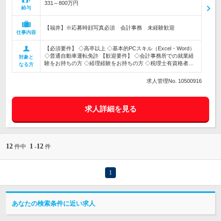
331～800万円
給与
【福井】※応募時顔写真必須 会計事務 未経験歓迎
仕事内容
【必須要件】 ◇高卒以上 ◇基本的PCスキル（Excel・Word）
◇普通自動車運転免許 【歓迎要件】 ◇会計事務所での就業経
対象と
験をお持ちの方 ◇経理経験をお持ちの方 ◇税理士有資格者…
なる方
求人管理No. 10500916
求人詳細を見る
12
1
12
件中
-
件
1
あなたの検索条件に近い求人