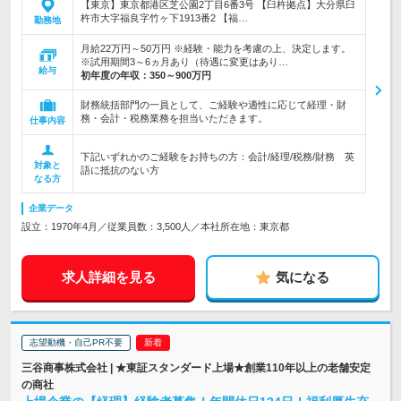
【東京】東京都港区芝公園2丁目6番3号 【臼杵拠点】大分県臼
杵市大字福良字竹ヶ下1913番2 【福…
勤務地
月給22万円～50万円 ※経験・能力を考慮の上、決定します。
※試用期間3～6ヵ月あり（待遇に変更はあり…
給与
初年度の年収：
350～900万円
財務統括部門の一員として、ご経験や適性に応じて経理・財
務・会計・税務業務を担当いただきます。
仕事内容
下記いずれかのご経験をお持ちの方：会計/経理/税務/財務 英
対象と
語に抵抗のない方
なる方
企業データ
設立：1970年4月／従業員数：3,500人／本社所在地：東京都
求人詳細を見る
気になる
志望動機・自己PR不要
三谷商事株式会社 | ★東証スタンダード上場★創業110年以上の老舗安定
の商社