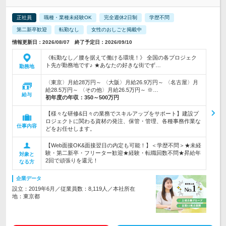
正社員
職種・業種未経験OK
完全週休2日制
学歴不問
第二新卒歓迎
転勤なし
女性のおしごと掲載中
情報更新日：2026/08/07 終了予定日：2026/09/10
《転勤なし／腰を据えて働ける環境！》 全国の各プロジェク
ト先が勤務地です♪ ★あなたの好きな街でず…
勤務地
〈東京〉月給28万円～ 〈大阪〉月給26.9万円～ 〈名古屋〉月
給28.5万円～ 〈その他〉月給26.5万円～ ※…
給与
初年度の年収：
350～500万円
【様々な研修&日々の業務でスキルアップをサポート】建設プ
ロジェクトに関わる資材の発注、保管・管理、各種事務作業な
仕事内容
どをお任せします。
【Web面接OK&面接翌日の内定も可能！】＜学歴不問＞★未経
験・第二新卒・フリーター歓迎★経験・転職回数不問★昇給年
対象と
2回で頑張りを還元！
なる方
企業データ
設立：2019年6月／従業員数：8,119人／本社所在
地：東京都