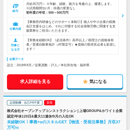
月給35万円～ ※年齢、経験、能力を考慮の上、優遇します。
※試用期間3か月：待遇の変更なし
給与
初年度の年収：
500～500万円
【事務所内研修などのサポート体制◎】個人や中小企業の税務
会計支援をはじめ、それに付随する社会保険労務に関連する支
仕事内容
援業務をご担当いただきます。
【実務未経験OK】《必須条件》高卒以上／税理士の資格保有
者／普通自動車免許（AT限定可）★資格の取得見込者も歓迎し
対象と
ます！
なる方
企業データ
設立：2018年8月／従業員数：27人／本社所在地：福井県
求人詳細を見る
気になる
志望動機・自己PR不要
株式会社オープンアップコンストラクション | 上場GROUP&ホワイト企業
認定/年休120日&最大11連休/9月の入社OK
未経験OK！事務+αのスキルGET【物流・受発注事務】月収37
万可/o