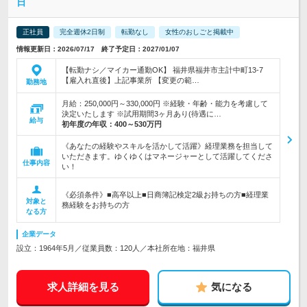
日
正社員
完全週休2日制
転勤なし
女性のおしごと掲載中
情報更新日：2026/07/17 終了予定日：2027/01/07
【転勤ナシ／マイカー通勤OK】 福井県福井市主計中町13-7
【雇入れ直後】上記事業所 【変更の範…
勤務地
月給：250,000円～330,000円 ※経験・年齢・能力を考慮して
決定いたします ※試用期間3ヶ月あり(待遇に…
給与
初年度の年収：
400～530万円
《あなたの経験やスキルを活かして活躍》経理業務を担当して
いただきます。ゆくゆくはマネージャーとして活躍してくださ
仕事内容
い！
《必須条件》■高卒以上■日商簿記検定2級お持ちの方■経理業
対象と
務経験をお持ちの方
なる方
企業データ
設立：1964年5月／従業員数：120人／本社所在地：福井県
求人詳細を見る
気になる