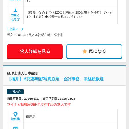
す。
《残業少なめ！年休120日◎有給の100％消化を推奨していま
対象と
す》【必須】◆税理士資格をお持ちの方
なる方
企業データ
設立：2019年7月／本社所在地：福井県
求人詳細を見る
気になる
税理士法人日本綜研
【福井】※応募時顔写真必須 会計事務 未経験歓迎
人材紹介
情報更新日：2026/07/23 終了予定日：2026/08/26
マイナビ転職AGENTおすすめの求人です
福井県
勤務地