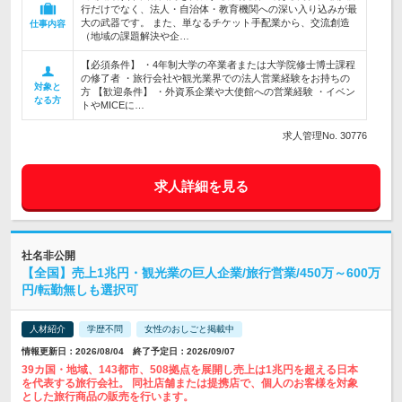
行だけでなく、法人・自治体・教育機関への深い入り込みが最
大の武器です。 また、単なるチケット手配業から、交流創造
仕事内容
（地域の課題解決や企…
【必須条件】 ・4年制大学の卒業者または大学院修士博士課程
の修了者 ・旅行会社や観光業界での法人営業経験をお持ちの
対象と
方 【歓迎条件】 ・外資系企業や大使館への営業経験 ・イベン
なる方
トやMICEに…
求人管理No. 30776
求人詳細を見る
社名非公開
【全国】売上1兆円・観光業の巨人企業/旅行営業/450万～600万
円/転勤無しも選択可
人材紹介
学歴不問
女性のおしごと掲載中
情報更新日：2026/08/04 終了予定日：2026/09/07
39カ国・地域、143都市、508拠点を展開し売上は1兆円を超える日本
を代表する旅行会社。 同社店舗または提携店で、個人のお客様を対象
とした旅行商品の販売を行います。