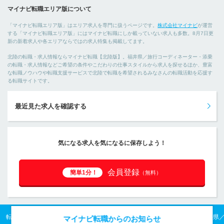
マイナビ転職エリア版について
「マイナビ転職エリア版」はエリア求人を専門に扱うページです。
株式会社マイナビ
が運営
する「マイナビ転職エリア版」にはマイナビ転職にしか載っていない求人も多数。8月7日更
新の新着求人や各エリアならではの求人特集も掲載してます。
北陸の転職・求人情報ならマイナビ転職【北陸版】。福井県／旅行コーディネーター・添乗
の転職・求人情報などご希望の条件やこだわりの仕事スタイルから求人を探せるほか、豊富
な転職ノウハウや転職支援サービスで北陸で転職を希望されるみなさんの転職活動を応援す
る転職サイトです。
最近見た求人を確認する
気になる求人を気になるに保存しよう！
会員登録
簡単1分！
（無料）
転職TOP
北陸の転職・求人情報TOP
福井県の転職・求人情報TOP
福井県
マイナビ転職からのお知らせ