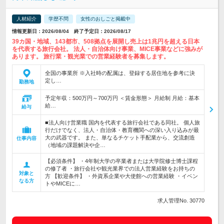
人材紹介
学歴不問
女性のおしごと掲載中
情報更新日：2026/08/04 終了予定日：2026/08/17
39カ国・地域、143都市、508拠点を展開し売上は1兆円を超える日本
を代表する旅行会社。 法人・自治体向け事業、MICE事業などに強みが
あります。 旅行業・観光業での営業経験者を募集します。
全国の事業所 ※入社時の配属は、登録する居住地を参考に決
定し…
勤務地
予定年収：500万円～700万円 ＜賃金形態＞ 月給制 月給：基本
給…
給与
■法人向け営業職 国内を代表する旅行会社である同社。 個人旅
行だけでなく、法人・自治体・教育機関への深い入り込みが最
大の武器です。 また、単なるチケット手配業から、交流創造
仕事内容
（地域の課題解決や企…
【必須条件】 ・4年制大学の卒業者または大学院修士博士課程
の修了者 ・旅行会社や観光業界での法人営業経験をお持ちの
対象と
方 【歓迎条件】 ・外資系企業や大使館への営業経験 ・イベン
なる方
トやMICEに…
求人管理No. 30770