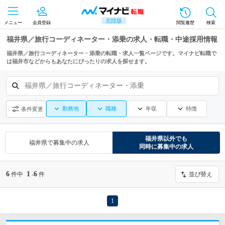
北陸版
メニュー
会員登録
閲覧履歴
検索
福井県／旅行コーディネーター・添乗の求人・転職・中途採用情報
福井県／旅行コーディネーター・添乗の転職・求人一覧ページです。マイナビ転職で
は福井市などからもあなたにぴったりの求人を探せます。
福井県／旅行コーディネーター・添乗
勤務地
職種
年収
特徴
条件変更
福井県
以外でも
福井県
で募集中の求人
同時に募集中の求人
6
1
6
件中
-
件
並び替え
1