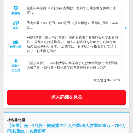
全国の事業所 ※入社時の配属は、登録する居住地を参考に決
定し…
勤務地
予定年収：450万円～600万円 ＜賃金形態＞ 月給制 月給：基本
給…
給与
■旅行営業（個人向け営業） 国内を代表する旅行会社である同
社。 店舗または提携店で、個人のお客様を対象とした旅行商
品の 販売を行います。 店舗では、お客様から指名をして頂け
仕事内容
たり、お土産を頂け…
【必須条件】 ・4年制大学の卒業者または大学院修士博士課程
対象と
の修了者 ・旅行業・観光業での営業経験をお持ちの方
なる方
求人管理No. 30780
求人詳細を見る
社名非公開
【全国】売上1兆円・観光業の巨人企業/法人営業/500万～700万
円/転勤無しも選択可