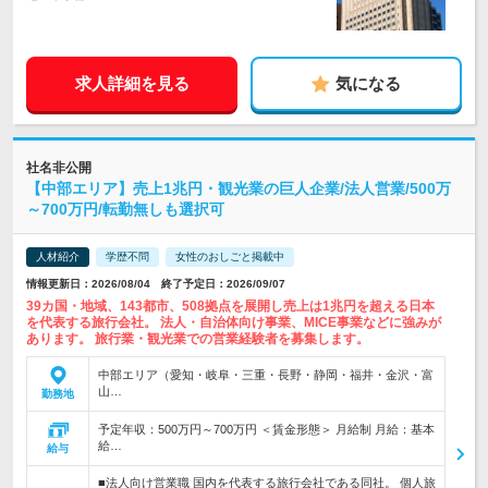
求人詳細を見る
気になる
社名非公開
【中部エリア】売上1兆円・観光業の巨人企業/法人営業/500万
～700万円/転勤無しも選択可
人材紹介
学歴不問
女性のおしごと掲載中
情報更新日：2026/08/04 終了予定日：2026/09/07
39カ国・地域、143都市、508拠点を展開し売上は1兆円を超える日本
を代表する旅行会社。 法人・自治体向け事業、MICE事業などに強みが
あります。 旅行業・観光業での営業経験者を募集します。
中部エリア（愛知・岐阜・三重・長野・静岡・福井・金沢・富
山…
勤務地
予定年収：500万円～700万円 ＜賃金形態＞ 月給制 月給：基本
給…
給与
■法人向け営業職 国内を代表する旅行会社である同社。 個人旅