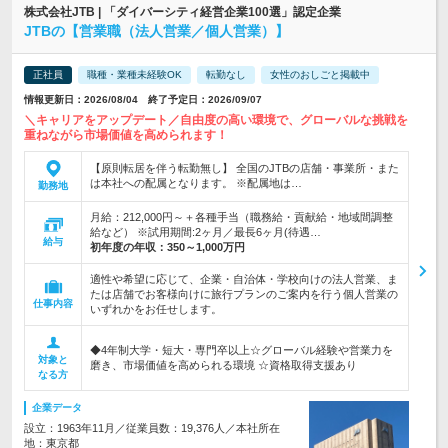
株式会社JTB | 「ダイバーシティ経営企業100選」認定企業
JTBの【営業職（法人営業／個人営業）】
正社員
職種・業種未経験OK
転勤なし
女性のおしごと掲載中
情報更新日：2026/08/04 終了予定日：2026/09/07
＼キャリアをアップデート／自由度の高い環境で、グローバルな挑戦を
重ねながら市場価値を高められます！
【原則転居を伴う転勤無し】 全国のJTBの店舗・事業所・また
は本社への配属となります。 ※配属地は…
勤務地
月給：212,000円～＋各種手当（職務給・貢献給・地域間調整
給など） ※試用期間:2ヶ月／最長6ヶ月(待遇…
給与
初年度の年収：
350～1,000万円
適性や希望に応じて、企業・自治体・学校向けの法人営業、ま
たは店舗でお客様向けに旅行プランのご案内を行う個人営業の
仕事内容
いずれかをお任せします。
◆4年制大学・短大・専門卒以上☆グローバル経験や営業力を
対象と
磨き、市場価値を高められる環境 ☆資格取得支援あり
なる方
企業データ
設立：1963年11月／従業員数：19,376人／本社所在
地：東京都