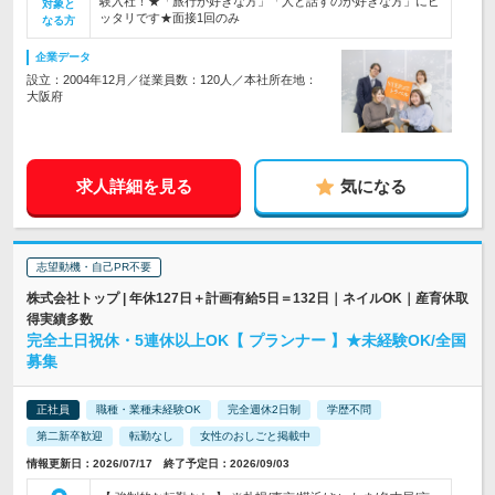
験入社！★「旅行が好きな方」「人と話すのが好きな方」にピ
対象と
ッタリです★面接1回のみ
なる方
企業データ
設立：2004年12月／従業員数：120人／本社所在地：
大阪府
求人詳細を見る
気になる
志望動機・自己PR不要
株式会社トップ | 年休127日＋計画有給5日＝132日｜ネイルOK｜産育休取
得実績多数
完全土日祝休・5連休以上OK【 プランナー 】★未経験OK/全国
募集
正社員
職種・業種未経験OK
完全週休2日制
学歴不問
第二新卒歓迎
転勤なし
女性のおしごと掲載中
情報更新日：2026/07/17 終了予定日：2026/09/03