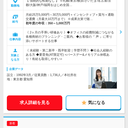
【 強制的な転勤なし 】 ※札幌/東京/横浜/さいたま/名古屋/京
都/大阪/神戸/福岡をはじめ全国…
勤務地
月給25万5,000円～30万5,000円＋インセンティブ＋賞与＋通勤
交通費（月最大10万円まで） ※成果次第で随…
給与
初年度の年収：
350～1,000万円
《 2ヶ月の手厚い研修あり 》◆オフィスの経費削減につながる
各種商材のプランニング・ご案内。◆お客様の『 声 』に寄り
仕事内容
添いサポートする仕事
《 未経験・第二新卒・既卒歓迎｜学歴不問 》◆社会人経験の
ある方 ◆要普免(AT限定可) <バースデー&メモリアル休暇あ
対象と
り！有給も取得しやすい>
なる方
企業データ
設立：1992年3月／従業員数：1,736人／本社所在
地：東京都 愛知県
求人詳細を見る
気になる