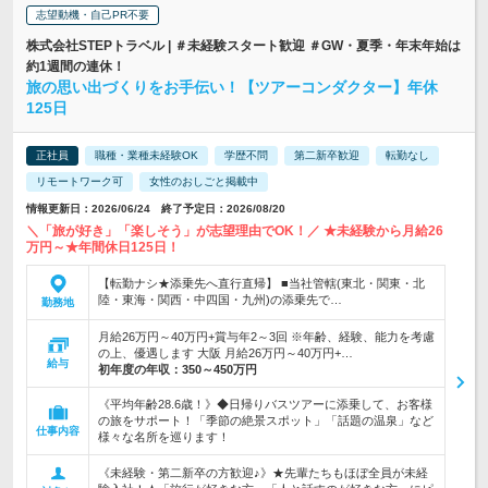
志望動機・自己PR不要
株式会社STEPトラベル | ＃未経験スタート歓迎 ＃GW・夏季・年末年始は
約1週間の連休！
旅の思い出づくりをお手伝い！【ツアーコンダクター】年休
125日
正社員
職種・業種未経験OK
学歴不問
第二新卒歓迎
転勤なし
リモートワーク可
女性のおしごと掲載中
情報更新日：2026/06/24 終了予定日：2026/08/20
＼「旅が好き」「楽しそう」が志望理由でOK！／ ★未経験から月給26
万円～★年間休日125日！
【転勤ナシ★添乗先へ直行直帰】 ■当社管轄(東北・関東・北
陸・東海・関西・中四国・九州)の添乗先で…
勤務地
月給26万円～40万円+賞与年2～3回 ※年齢、経験、能力を考慮
の上、優遇します 大阪 月給26万円～40万円+…
給与
初年度の年収：
350～450万円
《平均年齢28.6歳！》◆日帰りバスツアーに添乗して、お客様
の旅をサポート！「季節の絶景スポット」「話題の温泉」など
仕事内容
様々な名所を巡ります！
《未経験・第二新卒の方歓迎♪》★先輩たちもほぼ全員が未経