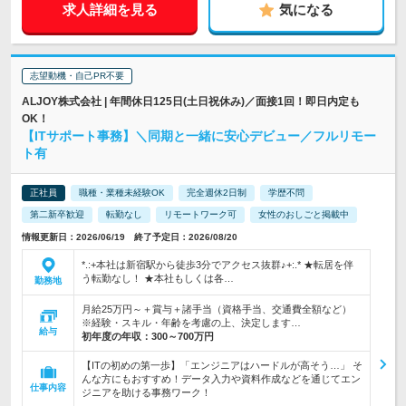
求人詳細を見る
気になる
志望動機・自己PR不要
ALJOY株式会社 | 年間休日125日(土日祝休み)／面接1回！即日内定も
OK！
【ITサポート事務】＼同期と一緒に安心デビュー／フルリモー
ト有
正社員
職種・業種未経験OK
完全週休2日制
学歴不問
第二新卒歓迎
転勤なし
リモートワーク可
女性のおしごと掲載中
情報更新日：2026/06/19 終了予定日：2026/08/20
*.:+本社は新宿駅から徒歩3分でアクセス抜群♪+:.* ★転居を伴
う転勤なし！ ★本社もしくは各…
勤務地
月給25万円～＋賞与＋諸手当（資格手当、交通費全額など）
※経験・スキル・年齢を考慮の上、決定します…
給与
初年度の年収：
300～700万円
【ITの初めの第一歩】「エンジニアはハードルが高そう…」 そ
んな方にもおすすめ！データ入力や資料作成などを通じてエン
仕事内容
ジニアを助ける事務ワーク！