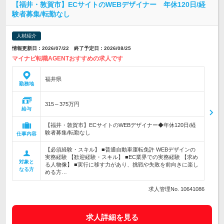
【福井・敦賀市】ECサイトのWEBデザイナー 年休120日/経
験者募集/転勤なし
人材紹介
情報更新日：2026/07/22 終了予定日：2026/08/25
マイナビ転職AGENTおすすめの求人です
福井県
勤務地
315～375万円
給与
【福井・敦賀市】ECサイトのWEBデザイナー◆年休120日/経
験者募集/転勤なし
仕事内容
【必須経験・スキル】 ■普通自動車運転免許 WEBデザインの
実務経験 【歓迎経験・スキル】 ■EC業界での実務経験 【求め
対象と
る人物像】 ■実行に移す力があり、挑戦や失敗を前向きに楽し
なる方
める方…
求人管理No. 10641086
求人詳細を見る