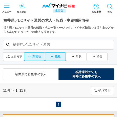
北陸版
メニュー
会員登録
閲覧履歴
検索
福井県／ECサイト運営の求人・転職・中途採用情報
福井県／ECサイト運営の転職・求人一覧ページです。マイナビ転職では福井市などか
らもあなたにぴったりの求人を探せます。
福井県／ECサイト運営
勤務地
職種
年収
特徴
条件変更
福井県
以外でも
福井県
で募集中の求人
同時に募集中の求人
11
1
11
件中
-
件
並び替え
1