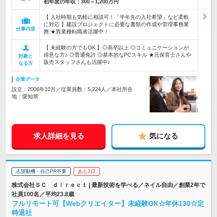
初年度の年収：
300～1,200万円
【 入社時期も気軽に相談可！「半年先の入社希望」など柔軟
に対応 】建設プロジェクトに必要な書類の作成や管理事務業
仕事内容
務 ★異業種転職者活躍中！
【 未経験の方でもOK 】◎高卒以上 ◎コミュニケーションが
得意な方♪ ◎普通免許 ◎基本的なPCスキル ★元保育士さんや
対象と
販売スタッフさんも活躍中♪
なる方
企業データ
設立：2006年10月／従業員数：5,224人／本社所在
地：愛知県
求人詳細を見る
気になる
志望動機・自己PR不要
あと2日
株式会社ＳＣ ｄｉｒｅｃｔ | 最新技術を学べる／ネイル自由／創業2年で
社員100名／平均23.8歳
フルリモート可【Webクリエイター】未経験OK☆年休130☆定
時退社