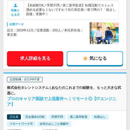
【未経験OK／学歴不問／第二新卒歓迎】転職活動でストレス
溜める必要なくないですか？自己肯定感↑↑巷で噂の？「励まし
対象と
面接」実施中！
なる方
企業データ
設立：2019年11月／従業員数：250人／本社所在地：
東京都
求人詳細を見る
気になる
志望動機・自己PR不要
株式会社タレントシステム | あなたのこれまでの経験を、もっと大きな武
器に。
プロのキャリア面談で上流案件へ｜リモート◎【ITエンジニ
ア】
正社員
完全週休2日制
学歴不問
第二新卒歓迎
転勤なし
リモートワーク可
女性のおしごと掲載中