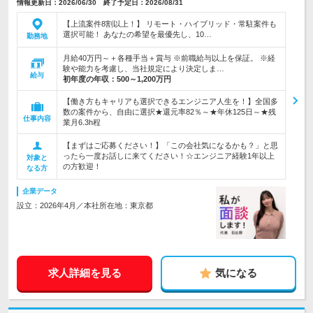
情報更新日：2026/06/30 終了予定日：2026/08/31
【上流案件8割以上！】 リモート・ハイブリッド・常駐案件も
選択可能！ あなたの希望を最優先し、10…
勤務地
月給40万円～＋各種手当＋賞与 ※前職給与以上を保証。 ※経
験や能力を考慮し、当社規定により決定しま…
給与
初年度の年収：
500～1,200万円
【働き方もキャリアも選択できるエンジニア人生を！】全国多
数の案件から、自由に選択★還元率82％～★年休125日～★残
仕事内容
業月6.3h程
【まずはご応募ください！】「この会社気になるかも？」と思
ったら一度お話しに来てください！☆エンジニア経験1年以上
対象と
の方歓迎！
なる方
企業データ
設立：2026年4月／本社所在地：東京都
求人詳細を見る
気になる