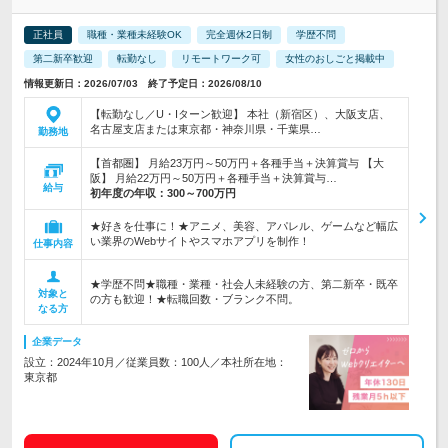
正社員
職種・業種未経験OK
完全週休2日制
学歴不問
第二新卒歓迎
転勤なし
リモートワーク可
女性のおしごと掲載中
情報更新日：2026/07/03 終了予定日：2026/08/10
【転勤なし／U・Iターン歓迎】 本社（新宿区）、大阪支店、
名古屋支店または東京都・神奈川県・千葉県…
勤務地
【首都圏】 月給23万円～50万円＋各種手当＋決算賞与 【大
阪】 月給22万円～50万円＋各種手当＋決算賞与…
給与
初年度の年収：
300～700万円
★好きを仕事に！★アニメ、美容、アパレル、ゲームなど幅広
い業界のWebサイトやスマホアプリを制作！
仕事内容
★学歴不問★職種・業種・社会人未経験の方、第二新卒・既卒
対象と
の方も歓迎！★転職回数・ブランク不問。
なる方
企業データ
設立：2024年10月／従業員数：100人／本社所在地：
東京都