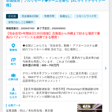
全国採用｜フルリモート◆チームを牽引【ECサイトデザイナー
職】
正社員
完全週休2日制
学歴不問
転勤なし
リモートワーク可
女性のおしごと掲載中
情報更新日：2026/07/03 終了予定日：2026/09/03
【完全在宅×年間休日130日前後】北海道から沖縄まで好きな場所で最
高のパフォーマンスを発揮できる環境！
◆全国どこからでも「完全在宅」勤務！ アフターコロナも継
続のフルリモート体制 当社では、住む場所に…
勤務地
【月給：50万円～ ＋ インセンティブ】 業界内でも高水準の給
与体系を用意しています。 これまでの経験…
給与
初年度の年収：
600～700万円
デロンギ等大手ブランドのECサイト（主に楽天市場）におけ
る、Webデザインの制作およびチームメンバーのタスク管理、
仕事内容
品質管理などのマネジメント！
【楽天市場経験者歓迎・学歴不問】Photoshopの実務経験10年
以上かつ、楽天市場やYahoo!等のECサイトにおけるデザイン
対象と
及びマネジメント経験のある方。
なる方
企業データ
従業員数：60人／本社所在地：東京都