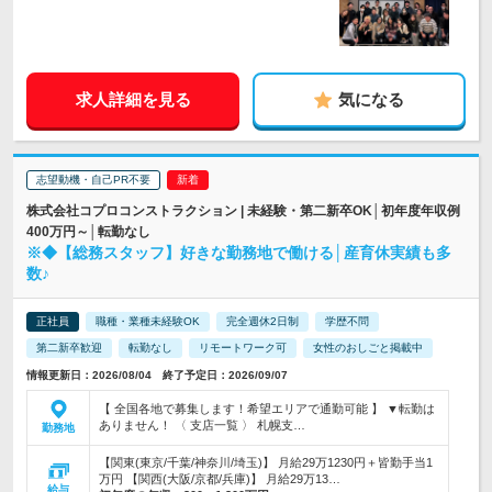
求人詳細を見る
気になる
志望動機・自己PR不要
株式会社コプロコンストラクション | 未経験・第二新卒OK│初年度年収例
400万円～│転勤なし
※◆【総務スタッフ】好きな勤務地で働ける│産育休実績も多
数♪
正社員
職種・業種未経験OK
完全週休2日制
学歴不問
第二新卒歓迎
転勤なし
リモートワーク可
女性のおしごと掲載中
情報更新日：2026/08/04 終了予定日：2026/09/07
【 全国各地で募集します！希望エリアで通勤可能 】 ▼転勤は
ありません！ 〈 支店一覧 〉 札幌支…
勤務地
【関東(東京/千葉/神奈川/埼玉)】 月給29万1230円＋皆勤手当1
万円 【関西(大阪/京都/兵庫)】 月給29万13…
給与