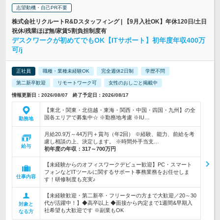
志望動機・自己PR不要
株式会社リクルートR&Dスタッフィング | 【9月入社OK】年休120日/土日
祝休/残業ほぼ無/家賃5割負担制度有
デスクワークが初めてでもOK【ITサポート】初年度年収400万
可/j
正社員
職種・業種未経験OK
完全週休2日制
学歴不問
第二新卒歓迎
リモートワーク可
女性のおしごと掲載中
情報更新日：2026/08/07 終了予定日：2026/08/17
【東北・関東・北信越・東海・関西・中国・四国・九州】の全
国各エリアで募集中☆ ※勤務地考慮 ※IU…
勤務地
月給20.9万～44万円＋賞与（年2回） ※経験、能力、前給を考
慮し相談の上、決定します。 ※時間外手当支…
給与
初年度の年収：
317～700万円
【未経験からのオフィスワークデビュー歓迎】PC・スマート
フォンなどITツールに関するサポート事務業務をお任せしま
仕事内容
す！研修制度も充実♪
【未経験歓迎・第二新卒・フリーターの方まで大歓迎／20～30
代が活躍中！】◆高卒以上 ◆面接から内定まで1週間&早期入
対象と
社希望も大歓迎です ※副業もOK
なる方