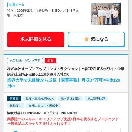
企業データ
設立：2006年2月／従業員数：3,350人／本社所在
地：東京都
求人詳細を見る
気になる
志望動機・自己PR不要
株式会社オープンアップコンストラクション | 上場GROUP&ホワイト企業
認定/土日祝休&最大11連休/9月入社OK
業界大手で未経験から成長【購買事務】月収37万可×年休120
日/o
正社員
職種・業種未経験OK
完全週休2日制
第二新卒歓迎
転勤なし
女性のおしごと掲載中
情報更新日：2026/08/07 終了予定日：2026/09/10
業界随一のスキル・キャリアアップ支援×日本を代表するプロジェクト
⇒想像以上のキャリアを叶えられます！