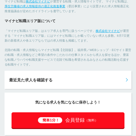
マイナビ転職は
株式会社マイナビ
が運営する転職・求人情報サイトです。 マイナビ転職は、
厚生労働省の求人情報提供の適正化推進事業
（委託事業）により設置された求人情報適正化
推進協議会が定めたガイドラインを遵守しています。
マイナビ転職エリア版について
「マイナビ転職エリア版」はエリア求人を専門に扱うページです。
株式会社マイナビ
が運営
する「マイナビ転職エリア版」にはマイナビ転職にしか載っていない求人も多数。8月7日更
新の新着求人や各エリアならではの求人特集も掲載してます。
北陸の転職・求人情報ならマイナビ転職【北陸版】。福井県／WEBショップ・ECサイト運営
の転職・求人情報などご希望の条件やこだわりの仕事スタイルから求人を探せるほか、豊富
な転職ノウハウや転職支援サービスで北陸で転職を希望されるみなさんの転職活動を応援す
る転職サイトです。
最近見た求人を確認する
気になる求人を気になるに保存しよう！
会員登録
簡単1分！
（無料）