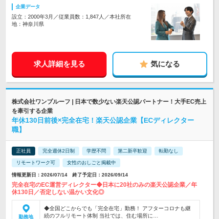
企業データ
設立：2000年3月／従業員数：1,847人／本社所在
地：神奈川県
求人詳細を見る
気になる
株式会社ワンプルーフ | 日本で数少ない楽天公認パートナー！大手EC売上
を牽引する企業
年休130日前後×完全在宅！楽天公認企業【ECディレクター
職】
正社員
完全週休2日制
学歴不問
第二新卒歓迎
転勤なし
リモートワーク可
女性のおしごと掲載中
情報更新日：2026/07/14 終了予定日：2026/09/14
完全在宅のEC運営ディレクター◆日本に20社のみの楽天公認企業／年
休130日／否定しない温かい文化◎
◆全国どこからでも「完全在宅」勤務！ アフターコロナも継
続のフルリモート体制 当社では、住む場所に…
勤務地