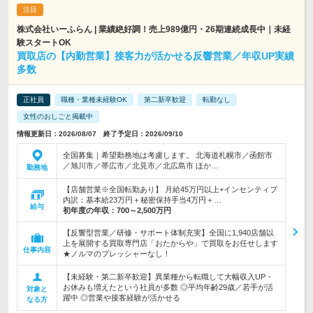
株式会社いーふらん | 業績絶好調！売上989億円・26期連続成長中｜未経
験スタートOK
買取店の【内勤営業】接客力が活かせる反響営業／年収UP実績
多数
正社員
職種・業種未経験OK
第二新卒歓迎
転勤なし
女性のおしごと掲載中
情報更新日：2026/08/07 終了予定日：2026/09/10
全国募集｜希望勤務地は考慮します。 北海道札幌市／函館市
／旭川市／帯広市／北見市／北広島市 ほか…
勤務地
【店舗営業※全国転勤あり】 月給45万円以上+インセンティブ
内訳：基本給23万円＋秘密保持手当4万円＋…
給与
初年度の年収：
700～2,500万円
【反響型営業／研修・サポート体制充実】全国に1,940店舗以
上を展開する買取専門店「おたからや」で買取をお任せします
仕事内容
★ノルマのプレッシャーなし！
【未経験・第二新卒歓迎】異業種から転職して大幅収入UP・
お休みも増えたという社員が多数 ◎平均年齢29歳／若手が活
対象と
躍中 ◎営業や接客経験が活かせる
なる方