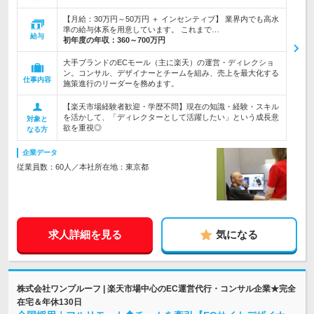
【月給：30万円～50万円 ＋ インセンティブ】 業界内でも高水
準の給与体系を用意しています。 これまで…
給与
初年度の年収：
360～700万円
大手ブランドのECモール（主に楽天）の運営・ディレクショ
ン。コンサル、デザイナーとチームを組み、売上を最大化する
仕事内容
施策進行のリーダーを務めます。
【楽天市場経験者歓迎・学歴不問】現在の知識・経験・スキル
を活かして、「ディレクターとして活躍したい」という成長意
対象と
欲を重視◎
なる方
企業データ
従業員数：60人／本社所在地：東京都
求人詳細を見る
気になる
株式会社ワンプルーフ | 楽天市場中心のEC運営代行・コンサル企業★完全
在宅＆年休130日