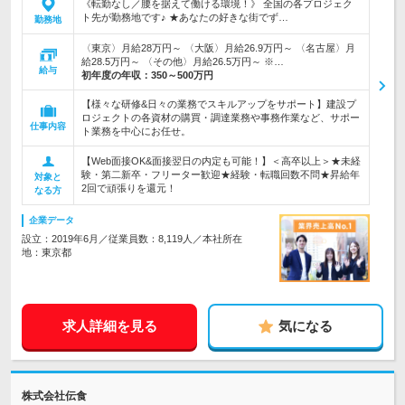
《転勤なし／腰を据えて働ける環境！》 全国の各プロジェク
ト先が勤務地です♪ ★あなたの好きな街でず…
勤務地
〈東京〉月給28万円～ 〈大阪〉月給26.9万円～ 〈名古屋〉月
給28.5万円～ 〈その他〉月給26.5万円～ ※…
給与
初年度の年収：
350～500万円
【様々な研修&日々の業務でスキルアップをサポート】建設プ
ロジェクトの各資材の購買・調達業務や事務作業など、サポー
仕事内容
ト業務を中心にお任せ。
【Web面接OK&面接翌日の内定も可能！】＜高卒以上＞★未経
験・第二新卒・フリーター歓迎★経験・転職回数不問★昇給年
対象と
2回で頑張りを還元！
なる方
企業データ
設立：2019年6月／従業員数：8,119人／本社所在
地：東京都
求人詳細を見る
気になる
株式会社伝食