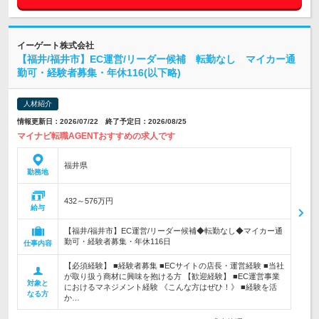
イーゲート株式会社
【福井/福井市】EC運営/リーダー候補 転勤なし マイカー通
勤可・経験者募集・年休116(以下略)
人材紹介
情報更新日：2026/07/22 終了予定日：2026/08/25
マイナビ転職AGENTおすすめの求人です
福井県
勤務地
432～576万円
給与
【福井/福井市】EC運営/リーダー候補◆転勤なし◆マイカー通
勤可・経験者募集・年休116日
仕事内容
【必須経験】 ■経験者募集 ■ECサイトの店長・運営経験 ■当社
が取り扱う商材に興味を抱ける方 【歓迎経験】 ■EC運営事業
対象と
におけるマネジメント経験 《こんな方はぜひ！》 ■経験を活
なる方
か…