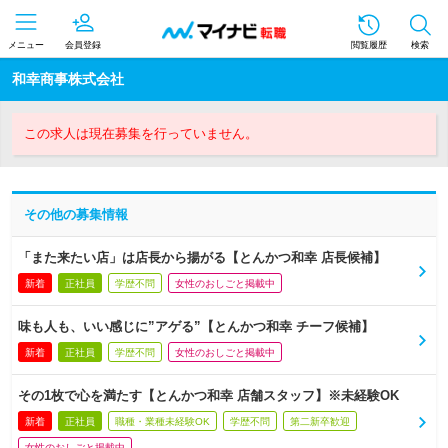
メニュー
会員登録
閲覧履歴
検索
和幸商事株式会社
この求人は現在募集を行っていません。
その他の募集情報
「また来たい店」は店長から揚がる【とんかつ和幸 店長候補】
新着
正社員
学歴不問
女性のおしごと掲載中
味も人も、いい感じに”アゲる”【とんかつ和幸 チーフ候補】
新着
正社員
学歴不問
女性のおしごと掲載中
その1枚で心を満たす【とんかつ和幸 店舗スタッフ】※未経験OK
新着
正社員
職種・業種未経験OK
学歴不問
第二新卒歓迎
女性のおしごと掲載中