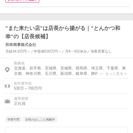
"また来たい店"は店長から揚がる｜"とんかつ和
幸"の【店長候補】
和幸商事株式会社
月給34.9万円～／年収例530万円～／月8～9日休み／深夜営業なし
勤務地
北海道、岩手県、宮城県、茨城県、群馬県、埼玉県、千葉県、東
京都、神奈川県、石川県、新潟県、岐阜県、静岡県、愛知県、滋
もっと見る
賀県、京都府、大阪府、兵庫県、奈良県、岡山県、広島県
初年度年収
530万～700万円
雇用形態
正社員
学歴不問
女性のおしごと掲載中