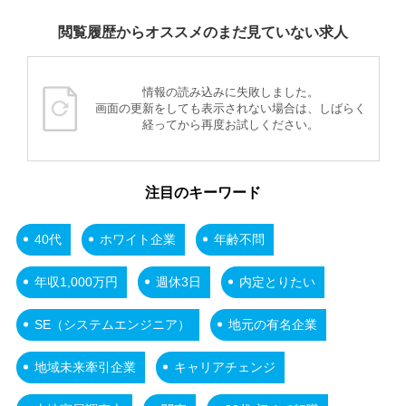
閲覧履歴からオススメのまだ見ていない求人
情報の読み込みに失敗しました。
画面の更新をしても表示されない場合は、しばらく
経ってから再度お試しください。
注目のキーワード
40代
ホワイト企業
年齢不問
年収1,000万円
週休3日
内定とりたい
SE（システムエンジニア）
地元の有名企業
地域未来牽引企業
キャリアチェンジ