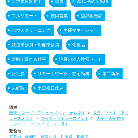
土地家屋調査士
関東
20代 初めて転職
フルリモート
技術営業
登録販売者
ハウスクリーニング
声優マネージャー
鉄道乗務員・船舶乗務員
化粧品
定時で帰れる仕事
注目の求人検索ワード
正社員
リモートワーク・在宅勤務
第二新卒
未経験
土日祝日休み
職種
販売・フード・アミューズメントから探す
>
販売・フード・アミ
ューズメント
>
フード・アミューズメント
>
店長・店長候補
（フード・アミューズメント系）
勤務地
京都府
愛知県
神奈川県
兵庫県
北海道