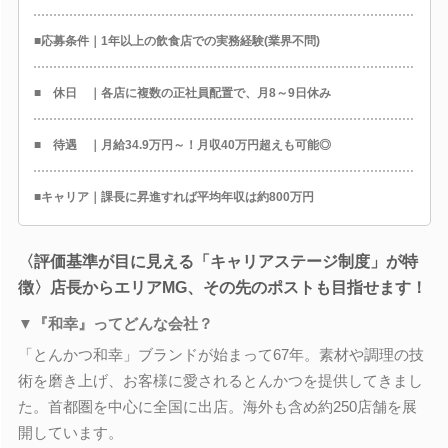
■応募条件｜1年以上の飲食店での実務経験(業界不問)
■ 休日 ｜各店に複数の正社員配置で、月8～9日休み
■ 待遇 ｜月給34.9万円～！月収40万円超えも可能◎
■キャリア｜課長に昇進すれば平均年収は約800万円
〈評価基準が目に見える「キャリアステージ制度」が特
徴〉店長からエリアMG、その先のポストも目指せます！
▼『和幸』ってどんな会社？
「とんかつ和幸」ブランドが始まって67年。素材や調理の技
術を磨き上げ、お客様に愛されるとんかつを提供してきまし
た。首都圏を中心に全国に出店。海外も含め約250店舗を展
開しています。