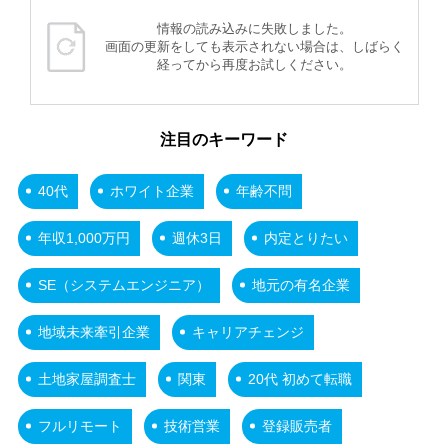
情報の読み込みに失敗しました。
画面の更新をしても表示されない場合は、しばらく
経ってから再度お試しください。
注目のキーワード
40代
ホワイト企業
年齢不問
年収1,000万円
週休3日
内定とりたい
SE（システムエンジニア）
地元の有名企業
地域未来牽引企業
キャリアチェンジ
土地家屋調査士
関東
20代 初めて転職
フルリモート
技術営業
登録販売者