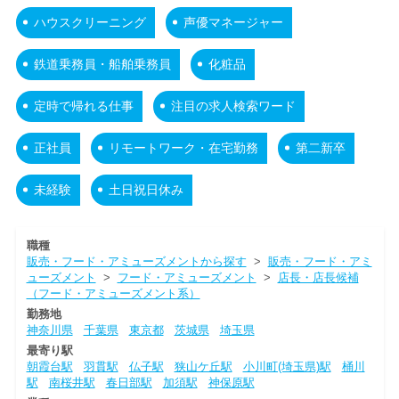
ハウスクリーニング
声優マネージャー
鉄道乗務員・船舶乗務員
化粧品
定時で帰れる仕事
注目の求人検索ワード
正社員
リモートワーク・在宅勤務
第二新卒
未経験
土日祝日休み
職種
販売・フード・アミューズメントから探す
>
販売・フード・アミ
ューズメント
>
フード・アミューズメント
>
店長・店長候補
（フード・アミューズメント系）
勤務地
神奈川県
千葉県
東京都
茨城県
埼玉県
最寄り駅
朝霞台駅
羽貫駅
仏子駅
狭山ケ丘駅
小川町(埼玉県)駅
桶川
駅
南桜井駅
春日部駅
加須駅
神保原駅