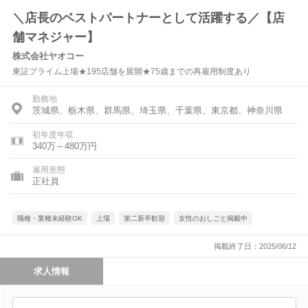
＼店長のベストパートナーとして活躍する／【店
舗マネジャー】
株式会社ヤオコー
東証プライム上場★195店舗を展開★75歳までの再雇用制度あり
勤務地
茨城県、栃木県、群馬県、埼玉県、千葉県、東京都、神奈川県
初年度年収
340万～480万円
雇用形態
正社員
職種・業種未経験OK
上場
第二新卒歓迎
女性のおしごと掲載中
掲載終了日：2025/06/12
求人情報